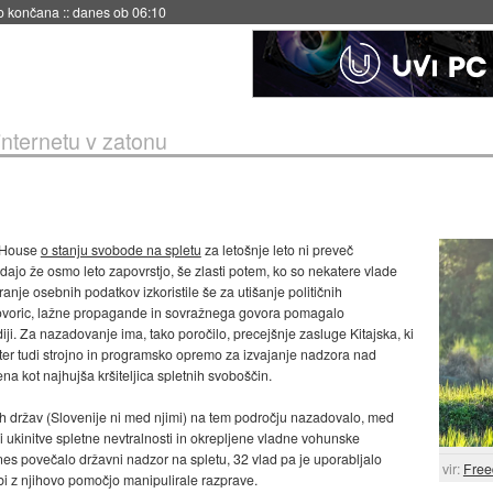
no končana
::
danes ob 06:10
nternetu v zatonu
m House
o stanju svobode na spletu
za letošnje leto ni preveč
jo že osmo leto zapovrstjo, še zlasti potem, ko so nekatere vlade
nje osebnih podatkov izkoristile še za utišanje političnih
 govoric, lažne propagande in sovražnega govora pomagalo
diji. Za nazadovanje ima, tako poročilo, precejšnje zasluge Kitajska, ki
er tudi strojno in programsko opremo za izvajanje nadzora nad
ena kot najhujša kršiteljica spletnih svoboščin.
ih držav (Slovenije ni med njimi) na tem področju nazadovalo, med
 ukinitve spletne nevtralnosti in okrepljene vladne vohunske
nes povečalo državni nadzor na spletu, 32 vlad pa je uporabljalo
vir:
Fre
 bi z njihovo pomočjo manipulirale razprave.