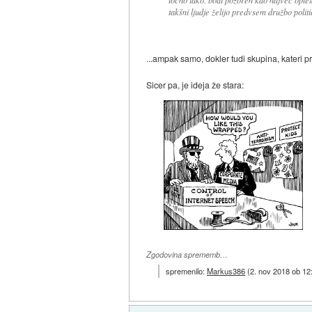
točno tako. bodi pozoren kdo največ opleta s 
takšni ljudje želijo predvsem družbo politi
...ampak samo, dokler tudi skupina, kateri pri
Sicer pa, je ideja že stara:
Zgodovina sprememb…
spremenilo:
Markus386
(
2. nov 2018 ob 12