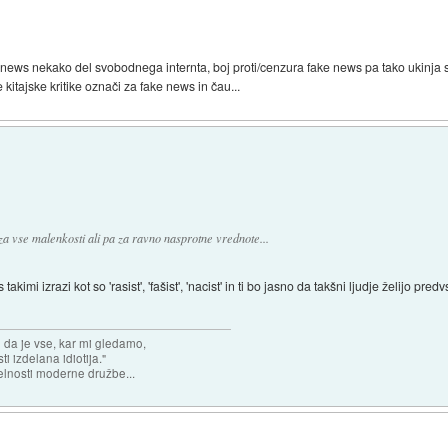
ake news nekako del svobodnega internta, boj proti/cenzura fake news pa tako ukinja
 kitajske kritike označi za fake news in čau...
a vse malenkosti ali pa za ravno nasprotne vrednote...
kimi izrazi kot so 'rasist', 'fašist', 'nacist' in ti bo jasno da takšni ljudje želijo pr
n da je vse, kar mi gledamo,
 izdelana idiotija."
lnosti moderne družbe...