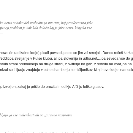
fake news nekako del svobodnega internta, boj proti/cenzura fake
vecji problem je itak kdo določa kaj je fake news. kitajska vse
...
ws (in radikalne ideje) pisali povsod, pa so se jim vsi smejali. Danes rečeš karkoli 
eddit pa streljanje v Pulse klubu, ali pa slovenija in udba.net.... pa seveda vse do g
z takih strani premaknejo na druge strani, z twitterja na gab, z reddita na voat, pa 
naenkrat se ti ljudje znajdejo v echo chamberju somišljenikov, ki njihove ideje, name
mp izvoljen, zakaj je prišlo do brexita in od kje AfD-ju toliko glasov.
ljajo za vse malenkosti ali pa za ravno nasprotne