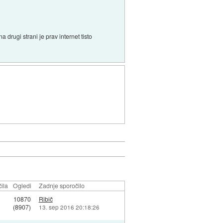
 drugi strani je prav internet tisto
ila
Ogledi
Zadnje sporočilo
10870
Ribič
(8907)
13. sep 2016 20:18:26