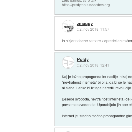
Zero games, zero talk.
https://pristytools.neocities.org
zmaugy
::
2. nov 2018, 11:57
In nikjer nobene kamere z opredeljenim č
Poldy
::
2. nov 2018, 12:41
Kaj je lažna propaganda ter nasilje in kaj do
"nevtralnost interneta" bi bila, da bi se le n
ni slaba. Lahko bi iz tega naredili revolucij
Besede svoboda, nevtralnost interneta (delj
povsem razvodenele. Uporabljata jih obe ek
Internet je izredno močno propagandno glasil