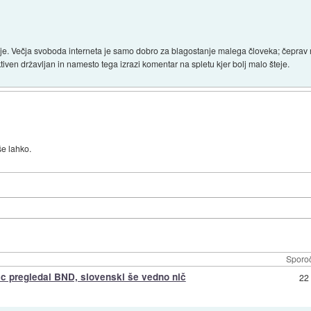
bi je. Večja svoboda interneta je samo dobro za blagostanje malega človeka; čeprav na
ven državljan in namesto tega izrazi komentar na spletu kjer bolj malo šteje.
še lahko.
Sporoč
c pregledal BND, slovenski še vedno nič
22