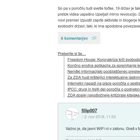
So pa v poročilu tudi svetle točke, 19 držav je t
pretok videa uspešno izpeljali mirno revolucijo.
novi premier izpustil zaprte aktiviste in blogerje
svobodni državi, taki, ki ima spodobne povezave i
8 komentarjev
Preberite si še…
Freedom House: Koronakriza krči svobodo 
Končno enotna aplikacija za spremljanje 
Nemški informacijski pooblaščenec pregle
Za ZDA hudi kršiteljici intelektualne lastn
Internetni napadi na pisce poročila o sestr
IPCC: drugi in tretji del poročila o podn
ZDA doslej najodločneje kritizirale kitajsk
filip007
::
2. nov 2018, 11:52
Važno je, da javni WiFi ni v zatonu. Greš v 