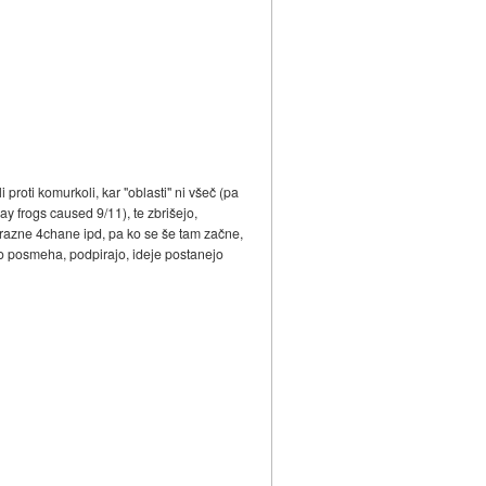
proti komurkoli, kar "oblasti" ni všeč (pa
ay frogs caused 9/11), te zbrišejo,
na razne 4chane ipd, pa ko se še tam začne,
sto posmeha, podpirajo, ideje postanejo