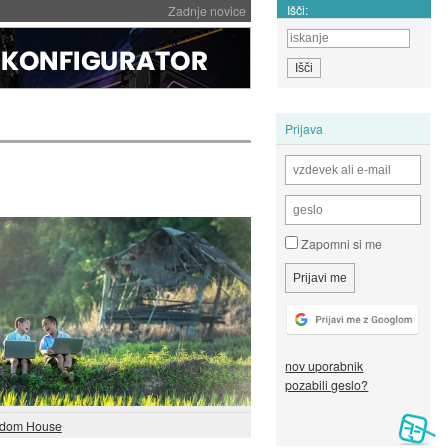
Išči:
Zadnje novice
Prijava
Zapomni si me
nov uporabnik
pozabili geslo?
edom House