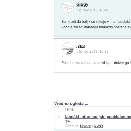
Glugy
::
2. nov 2018, 16:49
Se mi zdi da bolj k se vtikajo v internet sla
ugodje zaradi katerega malokdo postane akti
jype
::
5. nov 2018, 16:36
Pejte narest radioamaterski izpit, dokler ga 
Vredno ogleda ...
Tema
»
Nemški informacijski pooblaščene
N/A
Oddelek:
Novice
/
NWO