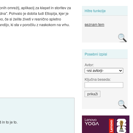
ih omrežij, aplikacij za klepet in storitev za
Hitre funkcije
". Pohvalo je dobila tudi Etiopija, kjer je
, če si želite živeti v resnično spletno
seznam tem
andijo, ki sta v poročilu z naskokom na vrhu.
Posebni izpisi
Avtor:
Ključna beseda:
in to je to.