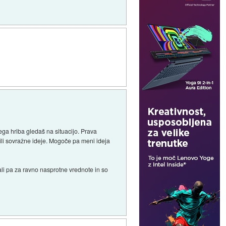
erega hriba gledaš na situacijo. Prava
 širili sovražne ideje. Mogoče pa meni ideja
li pa za ravno nasprotne vrednote in so