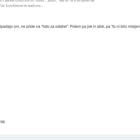
takimi izrazi kot so 'rasist', 'fašist', 'nacist' in ti bo jasno da
čne korektnosti in nadzora...
padajo oni, ne pride na "listo za odstrel". Potem pa jok in stok, pa "to ni bilo mislje
:58
)