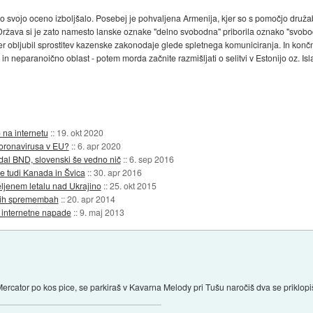
ako svojo oceno izboljšalo. Posebej je pohvaljena Armenija, kjer so s pomočjo družabn
 Država si je zato namesto lanske oznake "delno svobodna" priborila oznako "svobodna
 ter obljubil sprostitev kazenske zakonodaje glede spletnega komuniciranja. In končno
n neparanoično oblast - potem morda začnite razmišljati o selitvi v Estonijo oz. Isl
na internetu
::
19. okt 2020
koronavirusa v EU?
::
6. apr 2020
dal BND, slovenski še vedno nič
::
6. sep 2016
ine tudi Kanada in Švica
::
30. apr 2016
eljenem letalu nad Ukrajino
::
25. okt 2015
ebnih spremembah
::
20. apr 2014
e internetne napade
::
9. maj 2013
Mercator po kos pice, se parkiraš v Kavarna Melody pri Tušu naročiš dva se priklopiš 