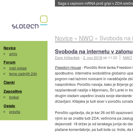
Saga s cepivom mRNA proti gripi v ZDA sreč
Novice
»
NWO
»
Svoboda na i
Novice
Svoboda na internetu v zatonu
arhiv
Dare Hriberšek
::
2. nov 2018
ob 11:22
NWO
Forum
Freedom House
- Poročilo think tanka Freedo
mali oglasi
spodbudno. Internetne svoboščine globalno upada
teme zadnjih 24h
pogrom nad lažnimi novicami in naraščajoče zbira
Članki
nasprotnikov. Poročilo navaja, kako je širjenje
razplamtevati nasilje v Mjanmaru, Šri Lanki in In
Zaposlitve
drugim vladam uspešno izvaža svoje standarde t
brskaj
državljani. Kitajska je tudi sicer v poročilu označ
Ostalo
pravila
Poročilo ugotavlja, da je kar 26 od 65 opazovan
njimi so se znašle tudi ZDA, večinoma pa zaslugi
dejavnosti. 18 držav je od lanskega junija do da
plačane komentatorje, pa tudi bote oz. trolle, da