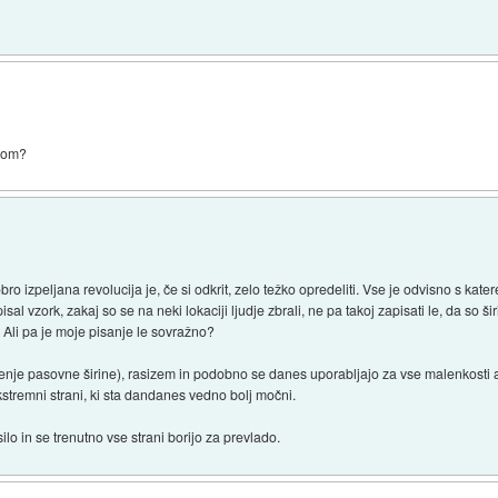
asom?
bro izpeljana revolucija je, če si odkrit, zelo težko opredeliti. Vse je odvisno s kat
apisal vzork, zakaj so se na neki lokaciji ljudje zbrali, ne pa takoj zapisati le, da so
o. Ali pa je moje pisanje le sovražno?
enje pasovne širine), rasizem in podobno se danes uporabljajo za vse malenkosti a
stremni strani, ki sta dandanes vedno bolj močni.
o in se trenutno vse strani borijo za prevlado.