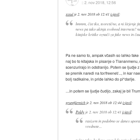
::
2. nov 2018, 12:56
xxxul
je
2. nov 2018 ob 12:41
izjavil
:
hmmm, čist tko, teoretično, a ni širjenje 
news pa tako ukinja svobood interneta? naj
kitajske kritike označi za fake news in čau
Pa ne samo to, ampak včasih so lahko fake ne
naj bo to kitajska in pisanje o Tiananmenu, r
scenzurirajo in odstranijo. Potem se ljudje 
se premik naredi na tor/freenet/..., in kar 
bolj radikalne, in pride lahko do pi*darije.
....in potem se ljudje čudijo, zakaj je bil Tru
gruntfürmich
je
2. nov 2018 ob 12:44
izjavil
:
Poldy
je
2. nov 2018 ob 12:41
izjavil
:
rasizem in podobno se danes uporab
vrednote...