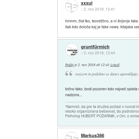
xxxul
::
2. nov 2018, 12:41
hmmm, čist tko, teoretično, a ni širjenje f
itak kdo določa kaj je fake news. kitajska vse
gruntfürmich
::
2. nov 2018, 12:44
Poldy
je
2. nov 2018 ob 12:41
izjavil
:
rasizem in podobno se danes uporabljajo z
točno tako. bodi pozoren kdo največ opleta s ta
nadzora...
"Namreč, da gre ta družba počasi v norost i
visoko organizirana bebavost, do podrobnosti
Psiholog HUBERT POŽARNIK, v Oni, o smise
Markus386