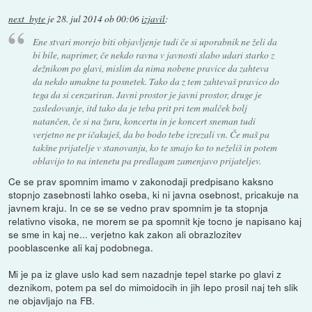
next_byte
je
28. jul 2014 ob 00:06
izjavil
:
Ene stvari morejo biti objavljenje tudi če si uporabnik ne želi da
bi bile, naprimer, če nekdo ravna v javnosti slabo udari starko z
dežnikom po glavi, mislim da nima nobene pravice da zahteva
da nekdo umakne ta posnetek. Tako da z tem zahtevaš pravico do
tega da si cenzuriran. Javni prostor je javni prostor, druge je
zasledovanje, itd tako da je teba prit pri tem malček bolj
natančen, če si na žuru, koncertu in je koncert sneman tudi
verjetno ne pr ičakuješ, da bo bodo tebe izrezali vn. Če maš pa
takšne prijatelje v stanovanju, ko te smajo ko to neželiš in potem
oblavijo to na intenetu pa predlagam zamenjavo prijateljev.
Ce se prav spomnim imamo v zakonodaji predpisano kaksno
stopnjo zasebnosti lahko oseba, ki ni javna osebnost, pricakuje na
javnem kraju. In ce se se vedno prav spomnim je ta stopnja
relativno visoka, ne morem se pa spomnit kje tocno je napisano kaj
se sme in kaj ne... verjetno kak zakon ali obrazlozitev
pooblascenke ali kaj podobnega.
Mi je pa iz glave uslo kad sem nazadnje tepel starke po glavi z
deznikom, potem pa sel do mimoidocih in jih lepo prosil naj teh slik
ne objavljajo na FB.