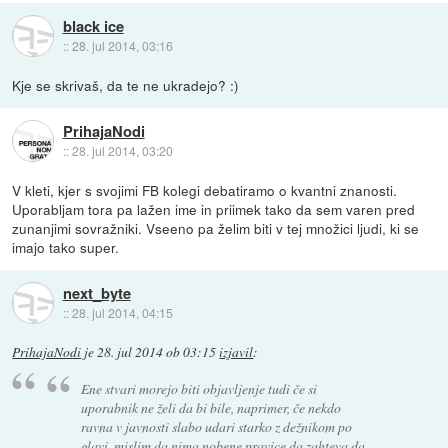
black ice
::
28. jul 2014, 03:16
Kje se skrivaš, da te ne ukradejo? :)
PrihajaNodi
::
28. jul 2014, 03:20
V kleti, kjer s svojimi FB kolegi debatiramo o kvantni znanosti.
Uporabljam tora pa lažen ime in priimek tako da sem varen pred
zunanjimi sovražniki. Vseeno pa želim biti v tej množici ljudi, ki se
imajo tako super.
next_byte
::
28. jul 2014, 04:15
PrihajaNodi
je
28. jul 2014 ob 03:15
izjavil
:
Ene stvari morejo biti objavljenje tudi če si
uporabnik ne želi da bi bile, naprimer, če nekdo
ravna v javnosti slabo udari starko z dežnikom po
glavi, mislim da nima nobene pravice da zahteva da