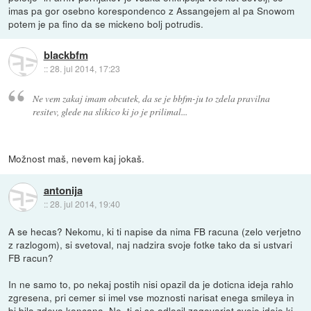
imas pa gor osebno korespondenco z Assangejem al pa Snowom
potem je pa fino da se mickeno bolj potrudis.
blackbfm
::
28. jul 2014, 17:23
Ne vem zakaj imam obcutek, da se je bbfm-ju to zdela pravilna
resitev, glede na slikico ki jo je prilimal...
Možnost maš, nevem kaj jokaš.
antonija
::
28. jul 2014, 19:40
A se hecas? Nekomu, ki ti napise da nima FB racuna (zelo verjetno
z razlogom), si svetoval, naj nadzira svoje fotke tako da si ustvari
FB racun?
In ne samo to, po nekaj postih nisi opazil da je doticna ideja rahlo
zgresena, pri cemer si imel vse moznosti narisat enega smileya in
bi bila zdeva koncana. Ne, ti si se odlocil zagovarjat svojo idejo ki