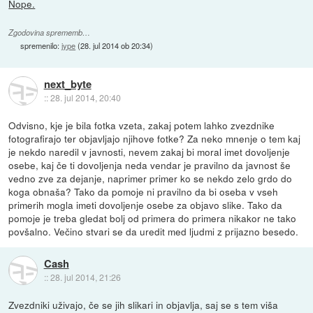
Nope.
Zgodovina sprememb…
spremenilo:
jype
(
28. jul 2014 ob 20:34
)
next_byte
::
28. jul 2014, 20:40
Odvisno, kje je bila fotka vzeta, zakaj potem lahko zvezdnike
fotografirajo ter objavljajo njihove fotke? Za neko mnenje o tem kaj
je nekdo naredil v javnosti, nevem zakaj bi moral imet dovoljenje
osebe, kaj če ti dovoljenja neda vendar je pravilno da javnost še
vedno zve za dejanje, naprimer primer ko se nekdo zelo grdo do
koga obnaša? Tako da pomoje ni pravilno da bi oseba v vseh
primerih mogla imeti dovoljenje osebe za objavo slike. Tako da
pomoje je treba gledat bolj od primera do primera nikakor ne tako
povšalno. Večino stvari se da uredit med ljudmi z prijazno besedo.
Cash
::
28. jul 2014, 21:26
Zvezdniki uživajo, če se jih slikari in objavlja, saj se s tem viša