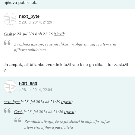
njihova publiciteta
next_byte
::
28. jul 2014, 21:29
Cash
je
28. jul 2014 ob 21:26
izjavil
:
Zvezdniki uživajo, če se jih slikari in objavlja, saj se s tem viša
njihova publiciteta
Ja ampak, ali bi lahko zvezdnik tožil vse k so ga slikali, ter zaslužil
?
b3D_950
::
28. jul 2014, 22:04
next_byte
je
28. jul 2014 ob 21:29
izjavil
:
Cash
je
28. jul 2014 ob 21:26
izjavil
:
Zvezdniki uživajo, če se jih slikari in objavlja, saj se
s tem viša njihova publiciteta