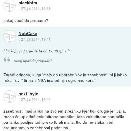
blackbfm
::
27. jul 2014, 19:38
zakaj upaš da propade?
NubCake
::
27. jul 2014, 19:41
blackbfm
je
27. jul 2014 ob 19:38
izjavil
:
zakaj upaš da propade?
Zaradi odnosa, ki ga imajo do uporabnikov in zasebnosti, bi ji lahko
rekel "evil" firma + NSA ima od njih ogromno korist
next_byte
::
27. jul 2014, 19:49
zasebnost imaš lahko na svojem strežniku kjer koli drugje je iluzija,
razen če uplodaš enkriptirane podatke, tako zakodirano sporočilo
pa lahko pošlješ tudi preko fb ali maila. tko da ne štekam teh
argumentov o zasebnosti podatkov.