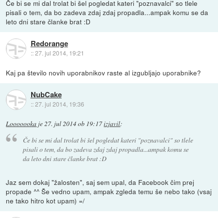
Če bi se mi dal trolat bi šel pogledat kateri "poznavalci" so tlele
pisali o tem, da bo zadeva zdaj zdaj propadla...ampak komu se da
leto dni stare članke brat :D
Redorange
::
27. jul 2014, 19:21
Kaj pa število novih uporabnikov raste al izgubljajo uporabnike?
NubCake
::
27. jul 2014, 19:36
Looooooka
je
27. jul 2014 ob 19:17
izjavil
:
Če bi se mi dal trolat bi šel pogledat kateri "poznavalci" so tlele
pisali o tem, da bo zadeva zdaj zdaj propadla...ampak komu se
da leto dni stare članke brat :D
Jaz sem dokaj "žalosten", saj sem upal, da Facebook čim prej
propade ^^ Še vedno upam, ampak zgleda temu še nebo tako (vsaj
ne tako hitro kot upam) =/