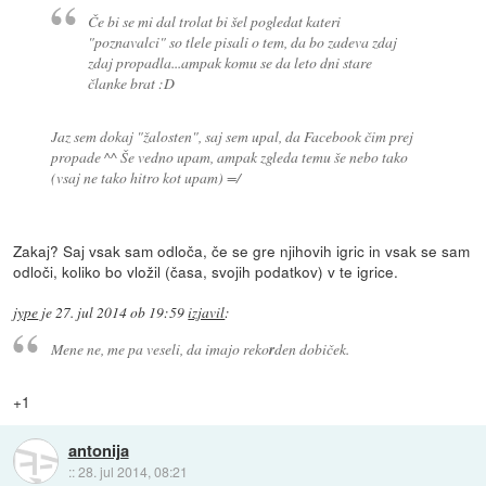
Če bi se mi dal trolat bi šel pogledat kateri
"poznavalci" so tlele pisali o tem, da bo zadeva zdaj
zdaj propadla...ampak komu se da leto dni stare
članke brat :D
Jaz sem dokaj "žalosten", saj sem upal, da Facebook čim prej
propade ^^ Še vedno upam, ampak zgleda temu še nebo tako
(vsaj ne tako hitro kot upam) =/
Zakaj? Saj vsak sam odloča, če se gre njihovih igric in vsak se sam
odloči, koliko bo vložil (časa, svojih podatkov) v te igrice.
jype
je
27. jul 2014 ob 19:59
izjavil
:
Mene ne, me pa veseli, da imajo reko
r
den dobiček.
+1
antonija
::
28. jul 2014, 08:21