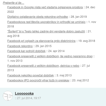
Preberite si še…
Facebook in Google nista več vladarja oglasnega prostora
::
24. dec
2022
Digitalno oglaševanje obeta rekordne prihodke
::
28. jan 2019
Facebookova rast števila uporabnikov in prihodki se umirjajo
::
1. nov
2018
"Šorterji" bi s Teslo lahko zadnje dni vendarle dobro zaslužili
::
21.
avg 2018
Facebook pri oglasih za stanovanja grdo diskriminira
::
19. avg 2018
Facebook rekordno
::
29. jan 2015
Facebook kar potrojil dobiček
::
24. apr 2014
Facebook presenetil z velikim dobičkom, še vedno nesramno drag
::
1. nov 2013
Facebook presenetil z velikim dobičkom, delnica v nebo
::
27. jul
2013
Facebook nekoliko povečal dobiček
::
3. maj 2013
Facebookov IPO povzročil vihar tožb in preiskav
::
23. maj 2012
Looooooka
::
27. jul 2014, 19:17