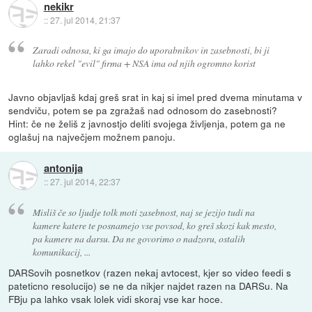
nekikr
::
27. jul 2014, 21:37
Zaradi odnosa, ki ga imajo do uporabnikov in zasebnosti, bi ji
lahko rekel "evil" firma + NSA ima od njih ogromno korist
Javno objavljaš kdaj greš srat in kaj si imel pred dvema minutama v
sendviču, potem se pa zgražaš nad odnosom do zasebnosti?
Hint: če ne želiš z javnostjo deliti svojega življenja, potem ga ne
oglašuj na največjem možnem panoju.
antonija
::
27. jul 2014, 22:37
Misliš če so ljudje tolk moti zasebnost, naj se jezijo tudi na
kamere katere te posnamejo vse povsod, ko greš skozi kak mesto,
pa kamere na darsu. Da ne govorimo o nadzoru, ostalih
komunikacij, ...
DARSovih posnetkov (razen nekaj avtocest, kjer so video feedi s
pateticno resolucijo) se ne da nikjer najdet razen na DARSu. Na
FBju pa lahko vsak lolek vidi skoraj vse kar hoce.