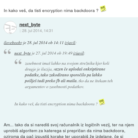
In kako veš, da tisti encryption nima backdoora ?
next_byte
::
28. jul 2014, 14:31
iloveboobz
je
28. jul 2014 ob 14:11
izjavil
:
next_byte
je
27. jul 2014 ob 19:49
izjavil
:
zasebnost imaš lahko na svojem strežniku kjer koli
drugje je iluzija, r
azen če uplodaš enkriptirane
podatke, tako zakodirano sporočilo pa lahko
pošlješ tudi preko fb ali maila.
tko da ne štekam teh
argumentov o zasebnosti podatkov.
In kako veš, da tisti encryption nima backdoora ?
Am... tako da si narediš svoj računalnik iz logičnih vezij, ter na njem
uprobiš algoritem za katerega si prepričan da nima backdoora,
oziroma da pač izpustiš korake ter uporabiš že izdelane, če si