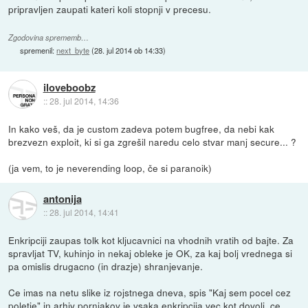
pripravljen zaupati kateri koli stopnji v precesu.
Zgodovina sprememb…
spremenil:
next_byte
(
28. jul 2014 ob 14:33
)
iloveboobz
::
28. jul 2014, 14:36
In kako veš, da je custom zadeva potem bugfree, da nebi kak
brezvezn exploit, ki si ga zgrešil naredu celo stvar manj secure... ?
(ja vem, to je neverending loop, če si paranoik)
antonija
::
28. jul 2014, 14:41
Enkripciji zaupas tolk kot kljucavnici na vhodnih vratih od bajte. Za
spravljat TV, kuhinjo in nekaj obleke je OK, za kaj bolj vrednega si
pa omislis drugacno (in drazje) shranjevanje.
Ce imas na netu slike iz rojstnega dneva, spis "Kaj sem pocel cez
poletje" in arhiv pornjakov je vsaka enkripcija vec kot dovolj, ce