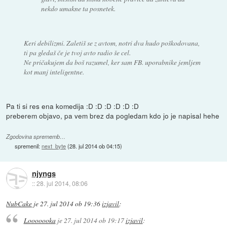
nekdo umakne ta posnetek.
Keri debilizmi. Zaletiš se z avtom, notri dva hudo poškodovana,
ti pa gledaš če je tvoj avto radio še cel.
Ne pričakujem da boš razumel, ker sam FB. uporabnike jemljem
kot manj inteligentne.
Pa ti si res ena komedija :D :D :D :D :D :D
preberem objavo, pa vem brez da pogledam kdo jo je napisal hehe
Zgodovina sprememb…
spremenil:
next_byte
(
28. jul 2014 ob 04:15
)
njyngs
::
28. jul 2014, 08:06
NubCake
je
27. jul 2014 ob 19:36
izjavil
:
Looooooka
je
27. jul 2014 ob 19:17
izjavil
: