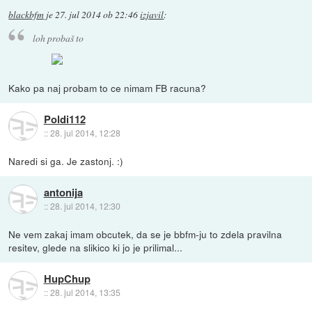
blackbfm
je
27. jul 2014 ob 22:46
izjavil
:
loh probaš to
Kako pa naj probam to ce nimam FB racuna?
Poldi112
::
28. jul 2014, 12:28
Naredi si ga. Je zastonj. :)
antonija
::
28. jul 2014, 12:30
Ne vem zakaj imam obcutek, da se je bbfm-ju to zdela pravilna
resitev, glede na slikico ki jo je prilimal...
HupChup
::
28. jul 2014, 13:35