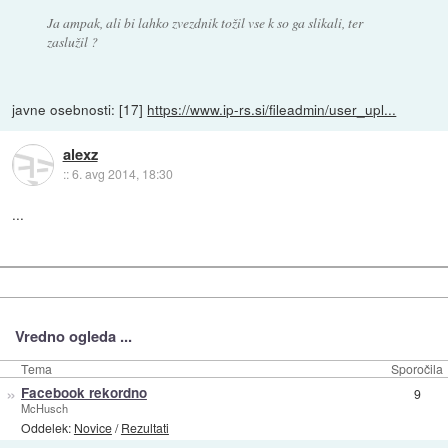
Ja ampak, ali bi lahko zvezdnik tožil vse k so ga slikali, ter
zaslužil ?
javne osebnosti: [17]
https://www.ip-rs.si/fileadmin/user_upl...
alexz
::
6. avg 2014, 18:30
...
Vredno ogleda ...
Tema
Sporočila
»
Facebook rekordno
9
McHusch
Oddelek:
Novice
/
Rezultati