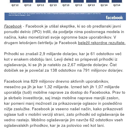
- Facebook je utišal skeptike, ki so ob predlanski javni
Facebook
ponudbi delnic (IPO) trdili, da podjetje nima poslovnega modela in
načina, kako monetizirati svoje ogromne baze uporabnikov. V
drugem letošnjem četrtletju je Facebook
beležil rekordne rezultate.
Prihodki so znašali 2,9 milijarde dolarjev, kar je 61 odstotkov več
kot v enakem obdobju lani. Levji delež so prispevali prihodki iz
oglaševanja, ki se jih je nateklo za 2,67 milijarde dolarjev. Čist
dobiček se je povečal za 138 odstotkov na 791 milijonov dolarjev.
Facebook ima 829 milijonov dnevno aktivnih uporabnikov,
mesečno pa jih je kar 1,32 milijarde. Izmed teh jih 1,07 milijarde
uporablja (tudi) mobilne naprave za dostop do Facebooka. Prav to
je skrbelo investitorje, saj imajo mobilne naprave manjši zaslon,
kar pomeni manj možnosti za prikazovanje oglasov in posledično
nižje zaslužke. Facebook je vseeno našel način, kako prikazovati
oglase tudi v mobilni verziji strani, zato prihodki od oglaševanja še
vedno rastejo. Mobilno oglaševanje jim navrže 62 odstotkov vseh
oglaševalskih prihodkov, kar je za polovico več kot lani.