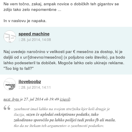
Ne vem točno, zakaj, ampak novice o dobičkih teh gigantov se
zdijo tako zelo nepomembne ...
In v naslovu je napaka.
speed machine
::
28. jul 2014, 14:08
Naj uvedejo naročnino v velikosti par € mesečno za dostop, ki je
daljši od x ur/[dnevno/mesečno] (x poljubno celo število), pa bodo
lahko podeseteril ta dobiček. Mogoče lahko celo ukinejo reklame.
"Too big to fall?"
iloveboobz
::
28. jul 2014, 14:11
next_byte
je
27. jul 2014 ob 19:49
izjavil
:
zasebnost imaš lahko na svojem strežniku kjer koli drugje je
iluzija, r
azen če uplodaš enkriptirane podatke, tako
zakodirano sporočilo pa lahko pošlješ tudi preko fb ali maila.
tko da ne štekam teh argumentov o zasebnosti podatkov.