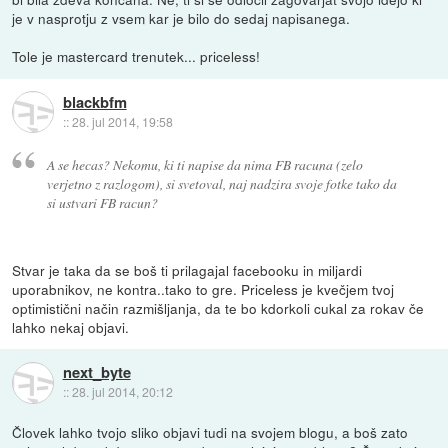
je v nasprotju z vsem kar je bilo do sedaj napisanega.
Tole je mastercard trenutek... priceless!
blackbfm
::
28. jul 2014, 19:58
A se hecas? Nekomu, ki ti napise da nima FB racuna (zelo
verjetno z razlogom), si svetoval, naj nadzira svoje fotke tako da
si ustvari FB racun?
Stvar je taka da se boš ti prilagajal facebooku in miljardi
uporabnikov, ne kontra..tako to gre. Priceless je kvečjem tvoj
optimistični način razmišljanja, da te bo kdorkoli cukal za rokav če
lahko nekaj objavi.
next_byte
::
28. jul 2014, 20:12
Človek lahko tvojo sliko objavi tudi na svojem blogu, a boš zato