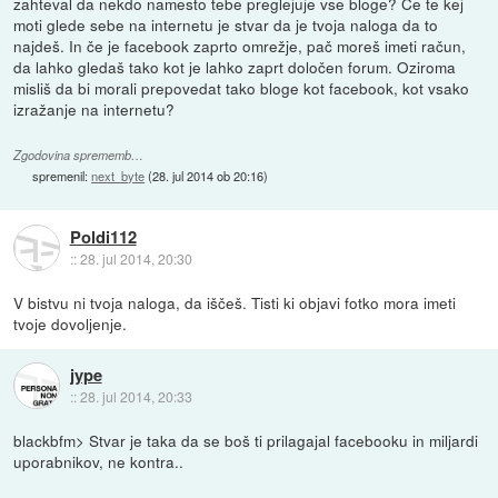
zahteval da nekdo namesto tebe preglejuje vse bloge? Če te kej
moti glede sebe na internetu je stvar da je tvoja naloga da to
najdeš. In če je facebook zaprto omrežje, pač moreš imeti račun,
da lahko gledaš tako kot je lahko zaprt določen forum. Oziroma
misliš da bi morali prepovedat tako bloge kot facebook, kot vsako
izražanje na internetu?
Zgodovina sprememb…
spremenil:
next_byte
(
28. jul 2014 ob 20:16
)
Poldi112
::
28. jul 2014, 20:30
V bistvu ni tvoja naloga, da iščeš. Tisti ki objavi fotko mora imeti
tvoje dovoljenje.
jype
::
28. jul 2014, 20:33
blackbfm> Stvar je taka da se boš ti prilagajal facebooku in miljardi
uporabnikov, ne kontra..