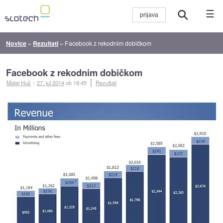
☰
Novice
»
Rezultati
»
Facebook z rekodnim dobičkom
Facebook z rekodnim dobičkom
Matej Huš
::
27. jul 2014
ob 18:45
Rezultati