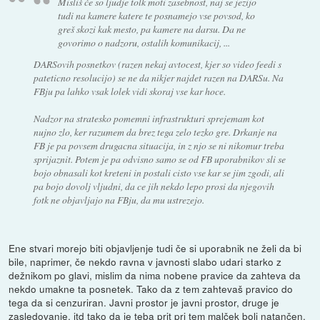
Misliš če so ljudje tolk moti zasebnost, naj se jezijo
tudi na kamere katere te posnamejo vse povsod, ko
greš skozi kak mesto, pa kamere na darsu. Da ne
govorimo o nadzoru, ostalih komunikacij, ...
DARSovih posnetkov (razen nekaj avtocest, kjer so video feedi s
pateticno resolucijo) se ne da nikjer najdet razen na DARSu. Na
FBju pa lahko vsak lolek vidi skoraj vse kar hoce.
Nadzor na stratesko pomemni infrastrukturi sprejemam kot
nujno zlo, ker razumem da brez tega zelo tezko gre. Drkanje na
FB je pa povsem drugacna situacija, in z njo se ni nikomur treba
sprijaznit. Potem je pa odvisno samo se od FB uporabnikov sli se
bojo obnasali kot kreteni in postali cisto vse kar se jim zgodi, ali
pa bojo dovolj vljudni, da ce jih nekdo lepo prosi da njegovih
fotk ne objavljajo na FBju, da mu ustrezejo.
Ene stvari morejo biti objavljenje tudi če si uporabnik ne želi da bi
bile, naprimer, če nekdo ravna v javnosti slabo udari starko z
dežnikom po glavi, mislim da nima nobene pravice da zahteva da
nekdo umakne ta posnetek. Tako da z tem zahtevaš pravico do
tega da si cenzuriran. Javni prostor je javni prostor, druge je
zasledovanje, itd tako da je teba prit pri tem malček bolj natančen,