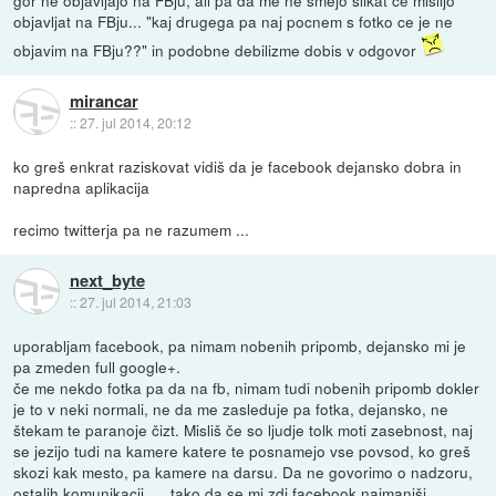
gor ne objavljajo na FBju, ali pa da me ne smejo slikat ce mislijo
objavljat na FBju... "kaj drugega pa naj pocnem s fotko ce je ne
objavim na FBju??" in podobne debilizme dobis v odgovor
mirancar
::
27. jul 2014, 20:12
ko greš enkrat raziskovat vidiš da je facebook dejansko dobra in
napredna aplikacija
recimo twitterja pa ne razumem ...
next_byte
::
27. jul 2014, 21:03
uporabljam facebook, pa nimam nobenih pripomb, dejansko mi je
pa zmeden full google+.
če me nekdo fotka pa da na fb, nimam tudi nobenih pripomb dokler
je to v neki normali, ne da me zasleduje pa fotka, dejansko, ne
štekam te paranoje čizt. Misliš če so ljudje tolk moti zasebnost, naj
se jezijo tudi na kamere katere te posnamejo vse povsod, ko greš
skozi kak mesto, pa kamere na darsu. Da ne govorimo o nadzoru,
ostalih komunikacij, ... tako da se mi zdi facebook najmanjši