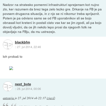
Nadzor na stratesko pomemni infrastrukturi sprejemam kot nujno
zlo, ker razumem da brez tega zelo tezko gre. Drkanje na FB je pa
povsem drugacna situacija, in z njo se ni nikomur treba sprijaznit.
Potem je pa odvisno samo se od FB uporabnikov sli se bojo
obnasali kot kreteni in postali cisto vse kar se jim zgodi, ali pa bojo
dovolj vljudni, da ce jih nekdo lepo prosi da njegovih fotk ne
objavljajo na FBju, da mu ustrezejo.
blackbfm
::
27. jul 2014, 22:46
loh probaš to
next_byte
::
28. jul 2014, 00:06
antonija
je
27. jul 2014 ob 22:37
izjavil
: