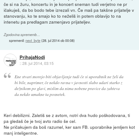
če si na žuru, koncertu in je koncert sneman tudi verjetno ne pr
ičakuješ, da bo bodo tebe izrezali vn. Če maš pa takšne prijatelje v
stanovanju, ko te smajo ko to neželiš in potem oblavijo to na
intenetu pa predlagam zamenjavo prijateljev.
Zgodovina sprememb…
spremenil:
next_byte
(
28. jul 2014 ob 00:08
)
PrihajaNodi
::
28. jul 2014, 03:15
Ene stvari morejo biti objavljenje tudi če si uporabnik ne želi da
bi bile, naprimer, če nekdo ravna v javnosti slabo udari starko z
dežnikom po glavi, mislim da nima nobene pravice da zahteva
da nekdo umakne ta posnetek.
Keri debilizmi. Zaletiš se z avtom, notri dva hudo poškodovana, ti
pa gledaš če je tvoj avto radio še cel.
Ne pričakujem da boš razumel, ker sam FB. uporabnike jemljem kot
manj inteligentne.