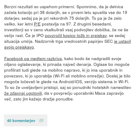
Borzni rezultati so uspehom primerni. Spomnimo, da je delnica
začela kotacijo pri 38 dolarjih, se v prvem letu spustila vse do 19
dolarjev, sedaj pa je pri rekordnih 75 dolarjih. To pa je že zelo
veliko, ker letni
P/E
postavlja na 97. Z drugimi besedami,
investitorji so v ceno vkalkulirali vsaj podvojitev dobička, če ne še
večjo rast. Če je IPO
povzročil kopico tožb in preiskav
, se sedaj
situacija umirja. Nadzornik trga vrednostnih papirjev SEC
je ustavil
svojo preiskavo
.
Facebook pa medtem razkriva
, kako bodo še nadgradili svoje
ciljano oglaševanje, ki prinaša največ denarja. Oglase bo mogoče
profilirati tudi glede na mobilno napravo, ki jo ima uporabnik in
povezavo, ki jo uporablja (Wi-Fi ali mobilno omrežje). Doslej je bilo
mogoče ločevati le glede na Android/iOS, verzijo sistema in Wi-Fi.
To so že uveljavljeni pristopi, saj so ponudniki hotelskih namestitev
že zdavnaj ugotovili
, da v povprečju uporabniki Maca zapravijo
več, zato jim kažejo dražje ponudbe.
40 komentarjev