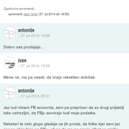
Zgodovina sprememb…
spremenil:
next_byte
(
27. jul 2014 ob 19:50
)
antonija
::
27. jul 2014, 19:58
Dobro nas prodajajo...
jype
::
27. jul 2014, 19:59
Mene ne, me pa veseli, da imajo reko
den dobiček.
r
antonija
::
27. jul 2014, 20:01
Jaz tud nimam FB accounta, sem pa preprican da so drugi prijatelji
tako ustrezljivi, da FBju servirajo tudi moje podatke.
Nekateri te celo glupo gledajo ce jih prosis, da fotke kjer sem jaz