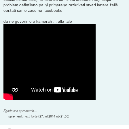
problem defintiivno pa ni primereno razkrivati stvari katere želiš
obržati samo zase na facebooku.
da ne govorimo o kamerah ... alla tale
Zgodovina sprememb…
spremenil:
next_byte
(
27. jul 2014 ob 21:05
)