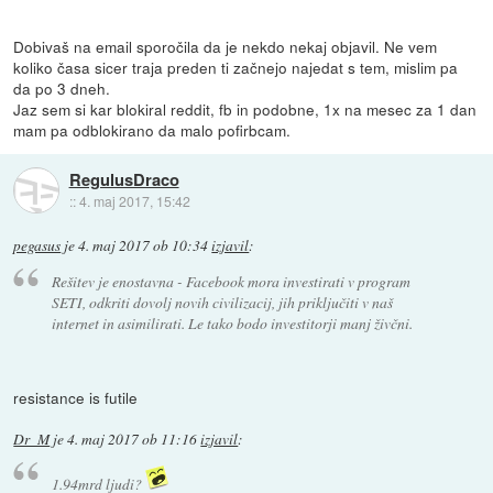
Dobivaš na email sporočila da je nekdo nekaj objavil. Ne vem
koliko časa sicer traja preden ti začnejo najedat s tem, mislim pa
da po 3 dneh.
Jaz sem si kar blokiral reddit, fb in podobne, 1x na mesec za 1 dan
mam pa odblokirano da malo pofirbcam.
RegulusDraco
::
4. maj 2017, 15:42
pegasus
je
4. maj 2017 ob 10:34
izjavil
:
Rešitev je enostavna - Facebook mora investirati v program
SETI, odkriti dovolj novih civilizacij, jih priključiti v naš
internet in asimilirati. Le tako bodo investitorji manj živčni.
resistance is futile
Dr_M
je
4. maj 2017 ob 11:16
izjavil
:
1.94mrd ljudi?