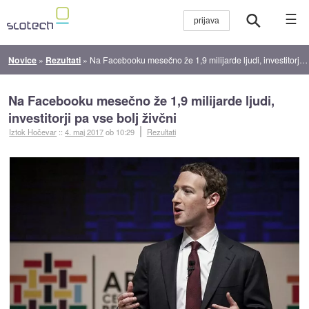
☰
Novice
»
Rezultati
»
Na Facebooku mesečno že 1,9 milijarde ljudi, investitorji pa vse bolj živčni
Na Facebooku mesečno že 1,9 milijarde ljudi,
investitorji pa vse bolj živčni
Iztok Hočevar
::
4. maj 2017
ob 10:29
Rezultati