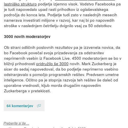
lastniško strukturo
podjetja izjemno visok. Vodstvo Facebooka pa
je tudi napovedalo upad rasti prihodkov iz oglaševalskega
področja do konca leta. Podjetje tudi zato v naslednjih mesecih
namerava investirati milijone v razvoj, kar naj bi po napovedih
stroške v naslednjem četrtletju dvignilo vsaj za 50 odstotkov.
3000 novih moderatorjev
Ob strani odličnih poslovnih rezultatov pa je izzvenela novica, da
bo Facebook povečal svoja prizadevanja za odstranitev
neprimernih vsebin iz Facebook Live. 4500 moderatorjem se bo v
bližnji prihodnosti
pridružilo še 3000
novih. Mark Zuckerberg je
sicer do sedaj napovedoval, da bo podjetje neprimerno vsebino
odstranjevalo s pomočjo programskih rešitev. Predvsem umetne
inteligence. Očitno pa je stopnja razvoja teh rešitev še daleč od
uporabne vrednosti, kljub morda drugačim napovedim
Zuckerberga v preteklosti.
64 komentarjev
Preberite si še…