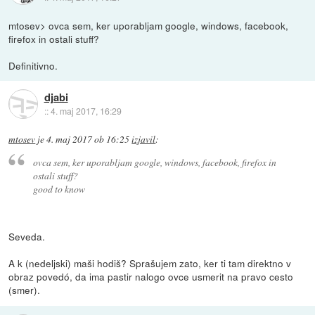
mtosev> ovca sem, ker uporabljam google, windows, facebook,
firefox in ostali stuff?
Definitivno.
djabi
::
4. maj 2017, 16:29
mtosev
je
4. maj 2017 ob 16:25
izjavil
:
ovca sem, ker uporabljam google, windows, facebook, firefox in
ostali stuff?
good to know
Seveda.
A k (nedeljski) maši hodiš? Sprašujem zato, ker ti tam direktno v
obraz povedó, da ima pastir nalogo ovce usmerit na pravo cesto
(smer).