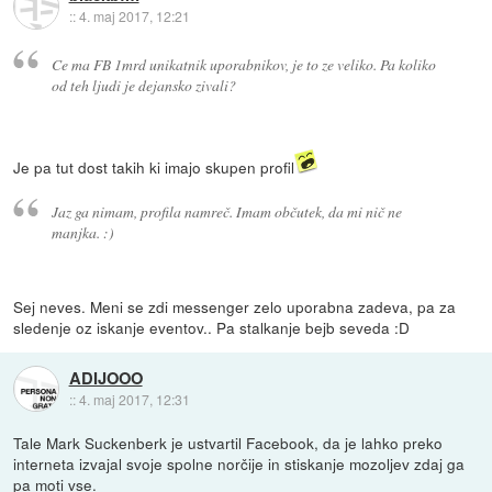
::
4. maj 2017, 12:21
Ce ma FB 1mrd unikatnik uporabnikov, je to ze veliko. Pa koliko
od teh ljudi je dejansko zivali?
Je pa tut dost takih ki imajo skupen profil
Jaz ga nimam, profila namreč. Imam občutek, da mi nič ne
manjka. :)
Sej neves. Meni se zdi messenger zelo uporabna zadeva, pa za
sledenje oz iskanje eventov.. Pa stalkanje bejb seveda :D
ADIJOOO
::
4. maj 2017, 12:31
Tale Mark Suckenberk je ustvartil Facebook, da je lahko preko
interneta izvajal svoje spolne norčije in stiskanje mozoljev zdaj ga
pa moti vse.