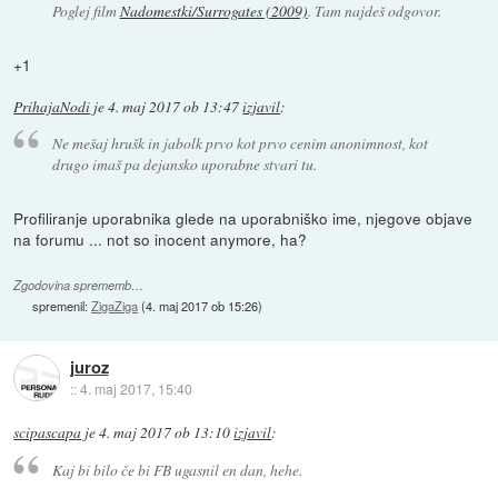
Poglej film
Nadomestki/Surrogates (2009)
. Tam najdeš odgovor.
+1
PrihajaNodi
je
4. maj 2017 ob 13:47
izjavil
:
Ne mešaj hrušk in jabolk prvo kot prvo cenim anonimnost, kot
drugo imaš pa dejansko uporabne stvari tu.
Profiliranje uporabnika glede na uporabniško ime, njegove objave
na forumu ... not so inocent anymore, ha?
Zgodovina sprememb…
spremenil:
ZigaZiga
(
4. maj 2017 ob 15:26
)
juroz
::
4. maj 2017, 15:40
scipascapa
je
4. maj 2017 ob 13:10
izjavil
:
Kaj bi bilo če bi FB ugasnil en dan, hehe.