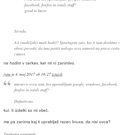
facebook, firefox in ostali stuff?
good to know
Seveda.
A k (nedeljski) maši hodiš? Sprašujem zato, ker ti tam direktno v
obraz povedó, da ima pastir nalogo ovce usmerit na pravo cesto
(smer).
ne hodim v cerkev, ker mi ni zanimivo.
jype
je
4. maj 2017 ob 16:27
izjavil
:
mtosev> ovca sem, ker uporabljam google, windows, facebook,
firefox in ostali stuff?
Definitivno.
kul. ti izdelki so mi všeč.
me pa zanima kaj ti uprabljaš razen linuxa, da nisi ovca?
Zgodovina sprememb…