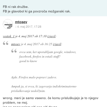
FB ni rak družbe.
FB je glavobol ki ga povzroča možganski rak.
mtosev
::
4. maj 2017, 17:28
vostok_1
je
4. maj 2017 ob 17:10
izjavil
:
mtosev
je
4. maj 2017 ob 16:25
izjavil
:
ovca sem, ker uporabljam google, windows,
facebook, firefox in ostali stuff?
good to know
Ajde. Firefox malo popravi zadeve.
Ampak ja, si ovca, ki zagovarja indiskriminatorno
prisluškovanje nedolžnim.
wrong. meni je samo vseeno. če komu prisluškujejo je to njegov
problem, ne moj.
jaz ne zagovarjam niti eno niti drugo.