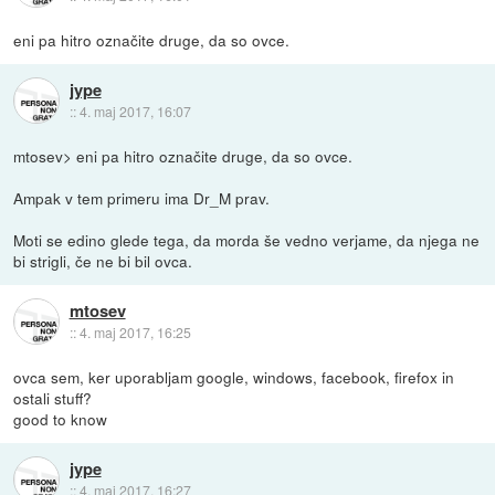
eni pa hitro označite druge, da so ovce.
jype
::
4. maj 2017, 16:07
mtosev> eni pa hitro označite druge, da so ovce.
Ampak v tem primeru ima Dr_M prav.
Moti se edino glede tega, da morda še vedno verjame, da njega ne
bi strigli, če ne bi bil ovca.
mtosev
::
4. maj 2017, 16:25
ovca sem, ker uporabljam google, windows, facebook, firefox in
ostali stuff?
good to know
jype
::
4. maj 2017, 16:27