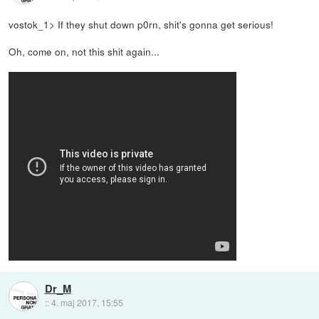
vostok_1> If they shut down p0rn, shit's gonna get serious!
Oh, come on, not this shit again...
Dr_M
::
4. maj 2017, 15:55