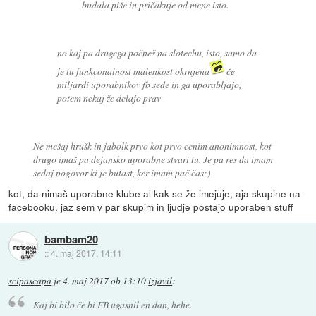
budala piše in pričakuje od mene isto.
no kaj pa drugega počneš na slotechu, isto, samo da
je tu funkconalnost malenkost okrnjena
če
miljardi uporabnikov fb sede in ga uporabljajo,
potem nekaj že delajo prav
Ne mešaj hrušk in jabolk prvo kot prvo cenim anonimnost, kot
drugo imaš pa dejansko uporabne stvari tu. Je pa res da imam
sedaj pogovor ki je butast, ker imam pač čas:)
kot, da nimaš uporabne klube al kak se že imejuje, aja skupine na
facebooku. jaz sem v par skupim in ljudje postajo uporaben stuff
bambam20
::
4. maj 2017, 14:11
scipascapa
je
4. maj 2017 ob 13:10
izjavil
:
Kaj bi bilo če bi FB ugasnil en dan, hehe.