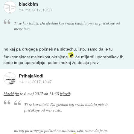
blackbfm
::
4. maj 2017, 13:38
Ti se kar tolaži. Da gledam kaj vsaka budala piše in pričakuje od
mene isto.
no kaj pa drugega počneš na slotechu, isto, samo da je tu
funkconalnost malenkost okrnjena
če miljardi uporabnikov fb
sede in ga uporabljajo, potem nekaj že delajo prav
PrihajaNodi
::
4. maj 2017, 13:47
blackbfm
je
4. maj 2017 ob 13:38
izjavil
:
Ti se kar tolaži. Da gledam kaj vsaka budala piše in
pričakuje od mene isto.
no kaj pa drugega počneš na slotechu, isto, samo da je tu