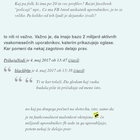
Kaj pa folk, ki ima po 20 in vec profilov? Razni facebook
"policaji" npr... Ce ma FB 1mrd unikatnik uporabnikov, je to ze
veliko. Pa koliko od teh ljudi je dejansko zivali?
to niti ni važno. Važno je, da imajo bazo 2 milijard aktivnih
vsakomesečnih uporabnikov, katerim prikazujejo oglase.
Kar pomeni da nekaj zagotovo delajo prav.
PrihajaNodi
je
4. maj 2017 ob 13:47
izjavil
:
blackbfm
je
4. maj 2017 ob 13:38
izjavil
:
Ti se kar tolaži. Da gledam kaj vsaka
budala piše in pričakuje od mene isto.
no kaj pa drugega počneš na slotechu, isto, samo da
je tu funkconalnost malenkost okrnjena
če
miljardi uporabnikov fb sede in ga uporabljajo,
potem nekaj že delajo prav