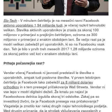
- V minulem četrtletju je na mesečni ravni Facebook
Slo-Tech
aktivno uporabljajo 1,94 milijarde ljudi
, je včeraj razkril tehnološki
velikan. Številka aktivnih uporabnikov je zrasla za skoraj 100
milijonov v primerjavi s prejšnjim četrtletjem, oziroma za 300
milijonov v primerjavi z enakim obdobjem lani. Še večjo rast pa je
modri velikan zabeležil pri uporabnikih, ki so na Facebooku vsak
dan. Teh je bilo v prvih treh mesecih 2017 1,28 milijarde oziroma
za skoraj petino več kot v enakem obdobju lani.
Prihaja počasnejša rast?
Vendar včeraj Facebook ni javnosti predstavil le številke o
uporabnikih, ampak tudi poslovne številke. V prvem letošnjem
četrtletju je Facebook tako zabeležil
za 8 milijard dolarjev
prihodkov
in s tem presegel pričakovanja Wall Streeta. Vendar ni
vse lepo v modri digitalni deželi. Že kmalu po najavi je
Facebookova delnica izgubila skoraj tri odstotke. Zakaj pa so
investitorji živčni, če je Facebook presega vsa pričakovanja?
Vlagatelje je zmotilo kar nekaj drugih najav tehnološkega podjetja.
Med drugim priznanje, da je
strošek vključevanja zaposlenih v