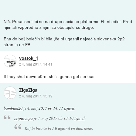
Nič. Preumserili bi se na drugo socialno platformo. Fb ni edini. Pred
njim ali vzporedno z njim so obstajele še druge.
Ena do bolj bolečih bi bila ,če bi ugasnil največja slovenska 2p2
stran in ne FB.
vostok_1
::
4. maj 2017, 14:41
If they shut down p0rn, shit's gonna get serious!
ZigaZiga
::
4. maj 2017, 15:19
bambam20
je
4. maj 2017 ob 14:11
izjavil
:
scipascapa
je
4. maj 2017 ob 13:10
izjavil
:
Kaj bi bilo če bi FB ugasnil en dan, hehe.