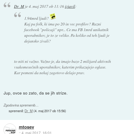
Dr_M
je
4. maj 2017 ob 11:16
izjavil
:
1.94mrd ljudi?
Kaj pa folk, ki ima po 20 in vec profilov? Razni
facebook "policaji" npr... Ce ma FB 1mrd unikatnik
uporabnikov, je to ze veliko. Pa koliko od teh ljudi je
dejansko zivali?
to niti ni važno. Važno je, da imajo bazo 2 milijard aktivnih
vsakomesečnih uporabnikov, katerim prikazujejo oglase.
Kar pomeni da nekaj zagotovo delajo prav.
Jup, ovce so zato, da se jih strize.
Zgodovina sprememb…
spremenil:
Dr_M
(
4. maj 2017 ob 15:56
)
mtosev
::
4. maj 2017, 16:01