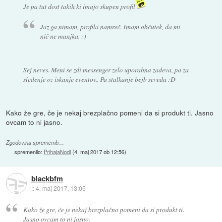
Je pa tut dost takih ki imajo skupen profil
Jaz ga nimam, profila namreč. Imam občutek, da mi
nič ne manjka. :)
Sej neves. Meni se zdi messenger zelo uporabna zadeva, pa za
sledenje oz iskanje eventov.. Pa stalkanje bejb seveda :D
Kako že gre, če je nekaj brezplačno pomeni da si produkt ti. Jasno
ovcam to ni jasno.
Zgodovina sprememb…
spremenilo:
PrihajaNodi
(
4. maj 2017 ob 12:56
)
blackbfm
::
4. maj 2017, 13:05
Kako že gre, če je nekaj brezplačno pomeni da si produkt ti.
Jasno ovcam to ni jasno.