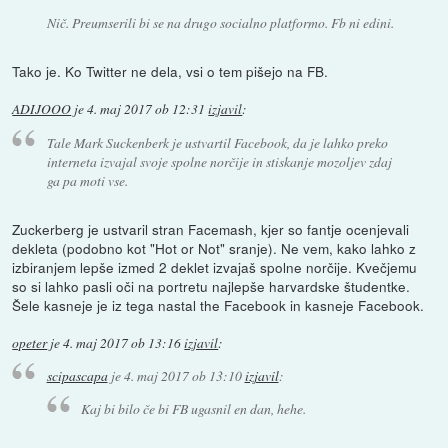
Nič. Preumserili bi se na drugo socialno platformo. Fb ni edini.
Tako je. Ko Twitter ne dela, vsi o tem pišejo na FB.
ADIJOOO
je
4. maj 2017 ob 12:31
izjavil
:
Tale Mark Suckenberk je ustvartil Facebook, da je lahko preko
interneta izvajal svoje spolne norčije in stiskanje mozoljev zdaj
ga pa moti vse.
Zuckerberg je ustvaril stran Facemash, kjer so fantje ocenjevali
dekleta (podobno kot "Hot or Not" sranje). Ne vem, kako lahko z
izbiranjem lepše izmed 2 deklet izvajaš spolne norčije. Kvečjemu
so si lahko pasli oči na portretu najlepše harvardske študentke.
Šele kasneje je iz tega nastal the Facebook in kasneje Facebook.
opeter
je
4. maj 2017 ob 13:16
izjavil
:
scipascapa
je
4. maj 2017 ob 13:10
izjavil
:
Kaj bi bilo če bi FB ugasnil en dan, hehe.