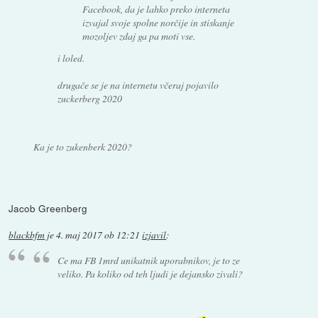
Facebook, da je lahko preko interneta
izvajal svoje spolne norčije in stiskanje
mozoljev zdaj ga pa moti vse.
i loled.
drugače se je na internetu včeraj pojavilo
zuckerberg 2020
Ka je to zukenberk 2020?
Jacob Greenberg
blackbfm
je
4. maj 2017 ob 12:21
izjavil
:
Ce ma FB 1mrd unikatnik uporabnikov, je to ze
veliko. Pa koliko od teh ljudi je dejansko zivali?