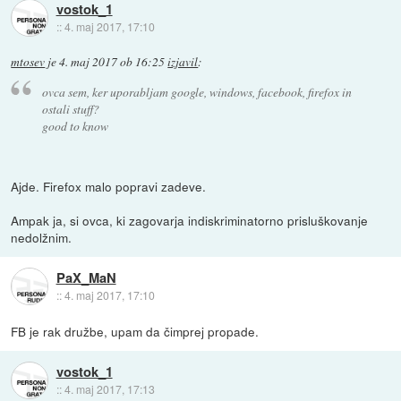
vostok_1
::
4. maj 2017, 17:10
mtosev
je
4. maj 2017 ob 16:25
izjavil
:
ovca sem, ker uporabljam google, windows, facebook, firefox in
ostali stuff?
good to know
Ajde. Firefox malo popravi zadeve.
Ampak ja, si ovca, ki zagovarja indiskriminatorno prisluškovanje
nedolžnim.
PaX_MaN
::
4. maj 2017, 17:10
FB je rak družbe, upam da čimprej propade.
vostok_1
::
4. maj 2017, 17:13