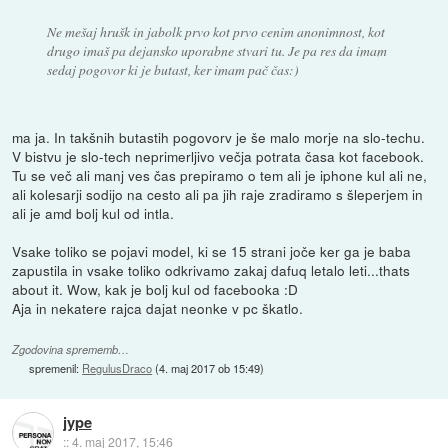
Ne mešaj hrušk in jabolk prvo kot prvo cenim anonimnost, kot
drugo imaš pa dejansko uporabne stvari tu. Je pa res da imam
sedaj pogovor ki je butast, ker imam pač čas:)
ma ja. In takšnih butastih pogovorv je še malo morje na slo-techu.
V bistvu je slo-tech neprimerljivo večja potrata časa kot facebook.
Tu se več ali manj ves čas prepiramo o tem ali je iphone kul ali ne,
ali kolesarji sodijo na cesto ali pa jih raje zradiramo s šleperjem in
ali je amd bolj kul od intla.
Vsake toliko se pojavi model, ki se 15 strani joče ker ga je baba
zapustila in vsake toliko odkrivamo zakaj dafuq letalo leti...thats
about it. Wow, kak je bolj kul od facebooka :D
Aja in nekatere rajca dajat neonke v pc škatlo.
Zgodovina sprememb…
spremenil:
RegulusDraco
(
4. maj 2017 ob 15:49
)
jype
::
4. maj 2017, 15:46