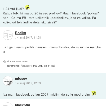
1.94mrd ljudi?
Kaj pa folk, ki ima po 20 in vec profilov? Razni facebook "policaji"
npr... Ce ma FB 1mrd unikatnik uporabnikov, je to ze veliko. Pa
koliko od teh ljudi je dejansko zivali?
Realist
::
4. maj 2017, 11:58
Jaz ga nimam, profila namreč. Imam občutek, da mi nič ne manjka.
:)
Zgodovina sprememb…
spremenilo:
Realist
(
4. maj 2017 ob 11:58
)
mtosev
::
4. maj 2017, 12:09
jaz mam facebook od jan 2007. mislim, da se kr med prvimi
blackbfm