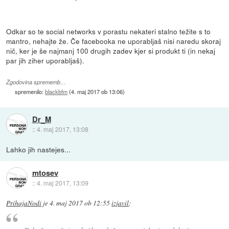
Odkar so te social networks v porastu nekateri stalno težite s to
mantro, nehajte že. Če facebooka ne uporabljaš nisi naredu skoraj
nič, ker je še najmanj 100 drugih zadev kjer si produkt ti (in nekaj
par jih ziher uporabljaš).
Zgodovina sprememb…
spremenilo:
blackbfm
(
4. maj 2017 ob 13:06
)
Dr_M
::
4. maj 2017, 13:08
Lahko jih nastejes...
mtosev
::
4. maj 2017, 13:09
PrihajaNodi
je
4. maj 2017 ob 12:55
izjavil
: