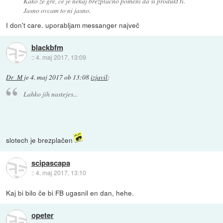
Kako že gre, če je nekaj brezplačno pomeni da si produkt ti.
Jasno ovcam to ni jasno.
I don't care. uporabljam messanger največ
blackbfm
::
4. maj 2017, 13:09
Dr_M
je
4. maj 2017 ob 13:08
izjavil
:
Lahko jih nastejes...
slotech je brezplačen
scipascapa
::
4. maj 2017, 13:10
Kaj bi bilo če bi FB ugasnil en dan, hehe.
opeter