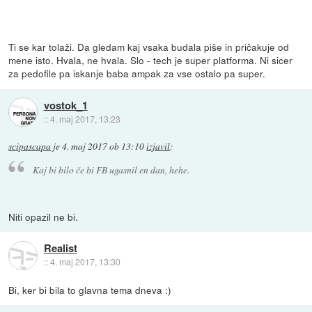
Ti se kar tolaži. Da gledam kaj vsaka budala piše in pričakuje od
mene isto. Hvala, ne hvala. Slo - tech je super platforma. Ni sicer
za pedofile pa iskanje baba ampak za vse ostalo pa super.
vostok_1
::
4. maj 2017, 13:23
scipascapa
je
4. maj 2017 ob 13:10
izjavil
:
Kaj bi bilo če bi FB ugasnil en dan, hehe.
Niti opazil ne bi.
Realist
::
4. maj 2017, 13:30
Bi, ker bi bila to glavna tema dneva :)