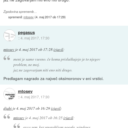
Zgodovina sprememb…
spremenil:
mtosev
(
4. maj 2017 ob 17:29
)
pegasus
::
4. maj 2017, 17:30
mtosev
je
4. maj 2017 ob 17:28
izjavil
:
meni je samo vseeno. če komu prisluškujejo je to njegov
problem, ne moj.
jaz ne zagovarjam niti eno niti drugo.
Predlagam nagrado za največ oksimoronov v eni vrstici.
mtosev
::
4. maj 2017, 17:30
djabi
je
4. maj 2017 ob 16:29
izjavil
:
mtosev
je
4. maj 2017 ob 16:25
izjavil
:
ovca sem, ker uporabljam google, windows,