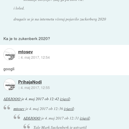
i loled.
drugače se je na internetu včeraj pojavilo zuckerberg 2020
Ka je to zukenberk 2020?
mtosev
::
4. maj 2017, 12:54
googli
PrihajaNodi
::
4. maj 2017, 12:55
ADIJOOO
je
4. maj 2017 ob 12:42
izjavil
:
mtosev
je
4. maj 2017 ob 12:36
izjavil
:
ADIJOOO
je
4. maj 2017 ob 12:31
izjavil
:
Tale Mark Suckenberk je ustvartil