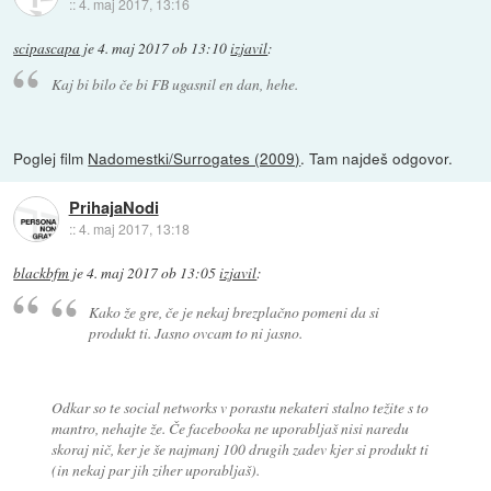
::
4. maj 2017, 13:16
scipascapa
je
4. maj 2017 ob 13:10
izjavil
:
Kaj bi bilo če bi FB ugasnil en dan, hehe.
Poglej film
Nadomestki/Surrogates (2009)
. Tam najdeš odgovor.
PrihajaNodi
::
4. maj 2017, 13:18
blackbfm
je
4. maj 2017 ob 13:05
izjavil
:
Kako že gre, če je nekaj brezplačno pomeni da si
produkt ti. Jasno ovcam to ni jasno.
Odkar so te social networks v porastu nekateri stalno težite s to
mantro, nehajte že. Če facebooka ne uporabljaš nisi naredu
skoraj nič, ker je še najmanj 100 drugih zadev kjer si produkt ti
(in nekaj par jih ziher uporabljaš).