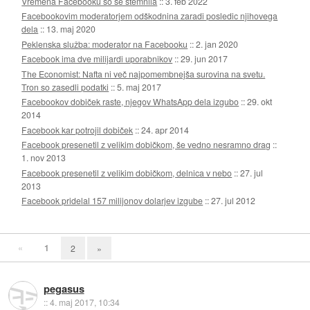
Vremena Facebooku so se stemnila
::
3. feb 2022
Facebookovim moderatorjem odškodnina zaradi posledic njihovega
dela
::
13. maj 2020
Peklenska služba: moderator na Facebooku
::
2. jan 2020
Facebook ima dve milijardi uporabnikov
::
29. jun 2017
The Economist: Nafta ni več najpomembnejša surovina na svetu.
Tron so zasedli podatki
::
5. maj 2017
Facebookov dobiček raste, njegov WhatsApp dela izgubo
::
29. okt
2014
Facebook kar potrojil dobiček
::
24. apr 2014
Facebook presenetil z velikim dobičkom, še vedno nesramno drag
::
1. nov 2013
Facebook presenetil z velikim dobičkom, delnica v nebo
::
27. jul
2013
Facebook pridelal 157 milijonov dolarjev izgube
::
27. jul 2012
«
1
2
»
pegasus
::
4. maj 2017, 10:34