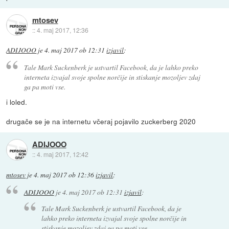
mtosev
::
4. maj 2017, 12:36
ADIJOOO
je
4. maj 2017 ob 12:31
izjavil
:
Tale Mark Suckenberk je ustvartil Facebook, da je lahko preko
interneta izvajal svoje spolne norčije in stiskanje mozoljev zdaj
ga pa moti vse.
i loled.
drugače se je na internetu včeraj pojavilo zuckerberg 2020
ADIJOOO
::
4. maj 2017, 12:42
mtosev
je
4. maj 2017 ob 12:36
izjavil
:
ADIJOOO
je
4. maj 2017 ob 12:31
izjavil
:
Tale Mark Suckenberk je ustvartil Facebook, da je
lahko preko interneta izvajal svoje spolne norčije in
stiskanje mozoljev zdaj ga pa moti vse.