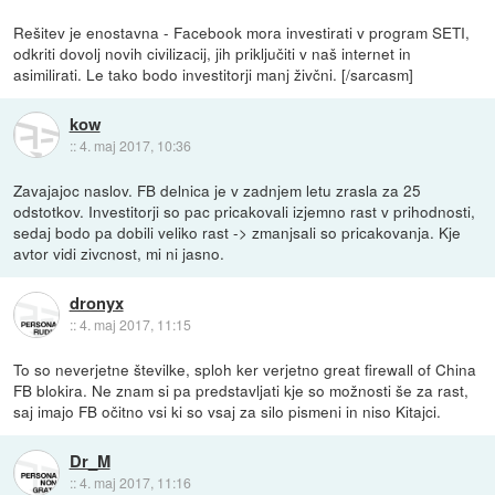
Rešitev je enostavna - Facebook mora investirati v program SETI,
odkriti dovolj novih civilizacij, jih priključiti v naš internet in
asimilirati. Le tako bodo investitorji manj živčni. [/sarcasm]
kow
::
4. maj 2017, 10:36
Zavajajoc naslov. FB delnica je v zadnjem letu zrasla za 25
odstotkov. Investitorji so pac pricakovali izjemno rast v prihodnosti,
sedaj bodo pa dobili veliko rast -> zmanjsali so pricakovanja. Kje
avtor vidi zivcnost, mi ni jasno.
dronyx
::
4. maj 2017, 11:15
To so neverjetne številke, sploh ker verjetno great firewall of China
FB blokira. Ne znam si pa predstavljati kje so možnosti še za rast,
saj imajo FB očitno vsi ki so vsaj za silo pismeni in niso Kitajci.
Dr_M
::
4. maj 2017, 11:16