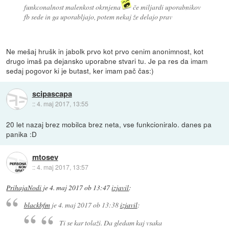
funkconalnost malenkost okrnjena
če miljardi uporabnikov
fb sede in ga uporabljajo, potem nekaj že delajo prav
Ne mešaj hrušk in jabolk prvo kot prvo cenim anonimnost, kot
drugo imaš pa dejansko uporabne stvari tu. Je pa res da imam
sedaj pogovor ki je butast, ker imam pač čas:)
scipascapa
::
4. maj 2017, 13:55
20 let nazaj brez mobilca brez neta, vse funkcioniralo. danes pa
panika :D
mtosev
::
4. maj 2017, 13:57
PrihajaNodi
je
4. maj 2017 ob 13:47
izjavil
:
blackbfm
je
4. maj 2017 ob 13:38
izjavil
:
Ti se kar tolaži. Da gledam kaj vsaka