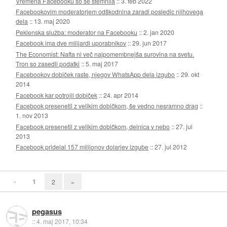
Vremena Facebooku so se stemnila
::
3. feb 2022
Facebookovim moderatorjem odškodnina zaradi posledic njihovega
dela
::
13. maj 2020
Peklenska služba: moderator na Facebooku
::
2. jan 2020
Facebook ima dve milijardi uporabnikov
::
29. jun 2017
The Economist: Nafta ni več najpomembnejša surovina na svetu.
Tron so zasedli podatki
::
5. maj 2017
Facebookov dobiček raste, njegov WhatsApp dela izgubo
::
29. okt
2014
Facebook kar potrojil dobiček
::
24. apr 2014
Facebook presenetil z velikim dobičkom, še vedno nesramno drag
::
1. nov 2013
Facebook presenetil z velikim dobičkom, delnica v nebo
::
27. jul
2013
Facebook pridelal 157 milijonov dolarjev izgube
::
27. jul 2012
«
1
2
»
pegasus
::
4. maj 2017, 10:34