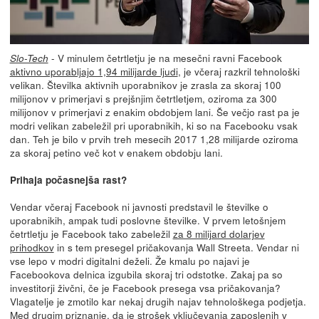
- V minulem četrtletju je na mesečni ravni Facebook
Slo-Tech
aktivno uporabljajo 1,94 milijarde ljudi
, je včeraj razkril tehnološki
velikan. Številka aktivnih uporabnikov je zrasla za skoraj 100
milijonov v primerjavi s prejšnjim četrtletjem, oziroma za 300
milijonov v primerjavi z enakim obdobjem lani. Še večjo rast pa je
modri velikan zabeležil pri uporabnikih, ki so na Facebooku vsak
dan. Teh je bilo v prvih treh mesecih 2017 1,28 milijarde oziroma
za skoraj petino več kot v enakem obdobju lani.
Prihaja počasnejša rast?
Vendar včeraj Facebook ni javnosti predstavil le številke o
uporabnikih, ampak tudi poslovne številke. V prvem letošnjem
četrtletju je Facebook tako zabeležil
za 8 milijard dolarjev
prihodkov
in s tem presegel pričakovanja Wall Streeta. Vendar ni
vse lepo v modri digitalni deželi. Že kmalu po najavi je
Facebookova delnica izgubila skoraj tri odstotke. Zakaj pa so
investitorji živčni, če je Facebook presega vsa pričakovanja?
Vlagatelje je zmotilo kar nekaj drugih najav tehnološkega podjetja.
Med drugim priznanje, da je
strošek vključevanja zaposlenih v