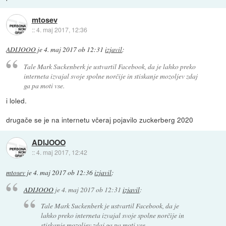
mtosev
::
4. maj 2017, 12:36
ADIJOOO
je
4. maj 2017 ob 12:31
izjavil
:
Tale Mark Suckenberk je ustvartil Facebook, da je lahko preko
interneta izvajal svoje spolne norčije in stiskanje mozoljev zdaj
ga pa moti vse.
i loled.
drugače se je na internetu včeraj pojavilo zuckerberg 2020
ADIJOOO
::
4. maj 2017, 12:42
mtosev
je
4. maj 2017 ob 12:36
izjavil
:
ADIJOOO
je
4. maj 2017 ob 12:31
izjavil
:
Tale Mark Suckenberk je ustvartil Facebook, da je
lahko preko interneta izvajal svoje spolne norčije in
stiskanje mozoljev zdaj ga pa moti vse.