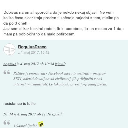
Dobivaš na email sporočila da je nekdo nekaj objavil. Ne vem
koliko časa sicer traja preden ti začnejo najedat s tem, mislim pa
da po 3 dneh.
Jaz sem si kar blokiral reddit, fb in podobne, 1x na mesec za 1 dan
mam pa odblokirano da malo pofirbcam.
RegulusDraco
::
4. maj 2017, 15:42
pegasus
je
4. maj 2017 ob 10:34
izjavil
:
Rešitev je enostavna - Facebook mora investirati v program
SETI, odkriti dovolj novih civilizacij, jih priključiti v naš
internet in asimilirati. Le tako bodo investitorji manj živčni.
resistance is futile
Dr_M
je
4. maj 2017 ob 11:16
izjavil
:
1.94mrd ljudi?