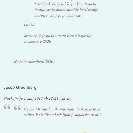
Facebook, da je lahko preko interneta
izvajal svoje spolne norčije in stiskanje
mozoljev zdaj ga pa moti vse.
i loled.
drugače se je na internetu včeraj pojavilo
zuckerberg 2020
Ka je to zukenberk 2020?
Jacob Greenberg
blackbfm
je
4. maj 2017 ob 12:21
izjavil
:
Ce ma FB 1mrd unikatnik uporabnikov, je to ze
veliko. Pa koliko od teh ljudi je dejansko zivali?