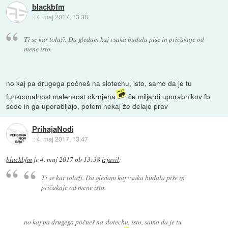
blackbfm
::
4. maj 2017, 13:38
Ti se kar tolaži. Da gledam kaj vsaka budala piše in pričakuje od
mene isto.
no kaj pa drugega počneš na slotechu, isto, samo da je tu
funkconalnost malenkost okrnjena
če miljardi uporabnikov fb
sede in ga uporabljajo, potem nekaj že delajo prav
PrihajaNodi
::
4. maj 2017, 13:47
blackbfm
je
4. maj 2017 ob 13:38
izjavil
:
Ti se kar tolaži. Da gledam kaj vsaka budala piše in
pričakuje od mene isto.
no kaj pa drugega počneš na slotechu, isto, samo da je tu