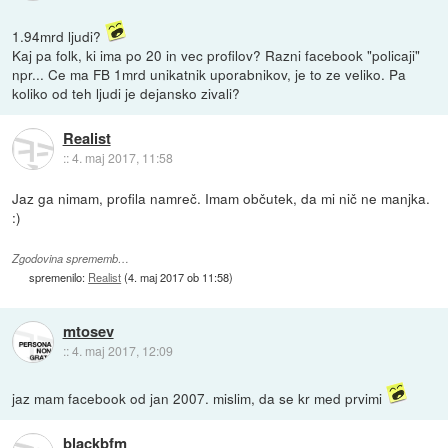
1.94mrd ljudi?
Kaj pa folk, ki ima po 20 in vec profilov? Razni facebook "policaji"
npr... Ce ma FB 1mrd unikatnik uporabnikov, je to ze veliko. Pa
koliko od teh ljudi je dejansko zivali?
Realist
::
4. maj 2017, 11:58
Jaz ga nimam, profila namreč. Imam občutek, da mi nič ne manjka.
:)
Zgodovina sprememb…
spremenilo:
Realist
(
4. maj 2017 ob 11:58
)
mtosev
::
4. maj 2017, 12:09
jaz mam facebook od jan 2007. mislim, da se kr med prvimi
blackbfm