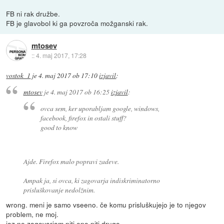
FB ni rak družbe.
FB je glavobol ki ga povzroča možganski rak.
mtosev
::
4. maj 2017, 17:28
vostok_1
je
4. maj 2017 ob 17:10
izjavil
:
mtosev
je
4. maj 2017 ob 16:25
izjavil
:
ovca sem, ker uporabljam google, windows,
facebook, firefox in ostali stuff?
good to know
Ajde. Firefox malo popravi zadeve.
Ampak ja, si ovca, ki zagovarja indiskriminatorno
prisluškovanje nedolžnim.
wrong. meni je samo vseeno. če komu prisluškujejo je to njegov
problem, ne moj.
jaz ne zagovarjam niti eno niti drugo.