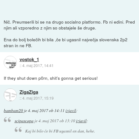
Nič. Preumserili bi se na drugo socialno platformo. Fb ni edini. Pred
njim ali vzporedno z njim so obstajele še druge.
Ena do bolj bolečih bi bila ,če bi ugasnil največja slovenska 2p2
stran in ne FB.
vostok_1
::
4. maj 2017, 14:41
If they shut down p0rn, shit's gonna get serious!
ZigaZiga
::
4. maj 2017, 15:19
bambam20
je
4. maj 2017 ob 14:11
izjavil
:
scipascapa
je
4. maj 2017 ob 13:10
izjavil
:
Kaj bi bilo če bi FB ugasnil en dan, hehe.