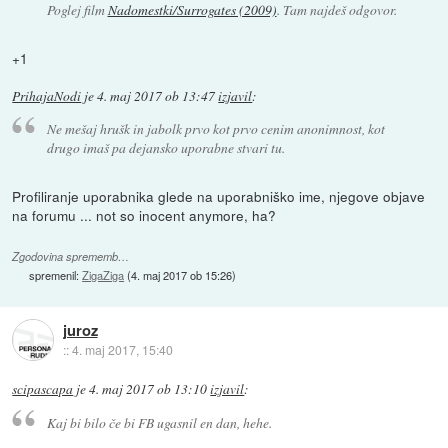
Poglej film
Nadomestki/Surrogates (2009)
. Tam najdeš odgovor.
+1
PrihajaNodi
je
4. maj 2017 ob 13:47
izjavil
:
Ne mešaj hrušk in jabolk prvo kot prvo cenim anonimnost, kot
drugo imaš pa dejansko uporabne stvari tu.
Profiliranje uporabnika glede na uporabniško ime, njegove objave
na forumu ... not so inocent anymore, ha?
Zgodovina sprememb…
spremenil:
ZigaZiga
(
4. maj 2017 ob 15:26
)
juroz
::
4. maj 2017, 15:40
scipascapa
je
4. maj 2017 ob 13:10
izjavil
:
Kaj bi bilo če bi FB ugasnil en dan, hehe.