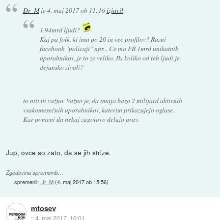
Dr_M
je
4. maj 2017 ob 11:16
izjavil
:
1.94mrd ljudi?
Kaj pa folk, ki ima po 20 in vec profilov? Razni
facebook "policaji" npr... Ce ma FB 1mrd unikatnik
uporabnikov, je to ze veliko. Pa koliko od teh ljudi je
dejansko zivali?
to niti ni važno. Važno je, da imajo bazo 2 milijard aktivnih
vsakomesečnih uporabnikov, katerim prikazujejo oglase.
Kar pomeni da nekaj zagotovo delajo prav.
Jup, ovce so zato, da se jih strize.
Zgodovina sprememb…
spremenil:
Dr_M
(
4. maj 2017 ob 15:56
)
mtosev
::
4. maj 2017, 16:01