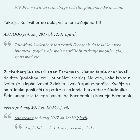
Nič. Preumserili bi se na drugo socialno platformo. Fb ni edini.
Tako je. Ko Twitter ne dela, vsi o tem pišejo na FB.
ADIJOOO
je
4. maj 2017 ob 12:31
izjavil
:
Tale Mark Suckenberk je ustvartil Facebook, da je lahko preko
interneta izvajal svoje spolne norčije in stiskanje mozoljev zdaj
ga pa moti vse.
Zuckerberg je ustvaril stran Facemash, kjer so fantje ocenjevali
dekleta (podobno kot "Hot or Not" sranje). Ne vem, kako lahko z
izbiranjem lepše izmed 2 deklet izvajaš spolne norčije. Kvečjemu
so si lahko pasli oči na portretu najlepše harvardske študentke.
Šele kasneje je iz tega nastal the Facebook in kasneje Facebook.
opeter
je
4. maj 2017 ob 13:16
izjavil
:
scipascapa
je
4. maj 2017 ob 13:10
izjavil
:
Kaj bi bilo če bi FB ugasnil en dan, hehe.