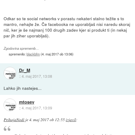
Odkar so te social networks v porastu nekateri stalno težite s to
mantro, nehajte že. Če facebooka ne uporabljaš nisi naredu skoraj
nič, ker je še najmanj 100 drugih zadev kjer si produkt ti (in nekaj
par jih ziher uporabljaš).
Zgodovina sprememb…
spremenilo:
blackbfm
(
4. maj 2017 ob 13:06
)
Dr_M
::
4. maj 2017, 13:08
Lahko jih nastejes...
mtosev
::
4. maj 2017, 13:09
PrihajaNodi
je
4. maj 2017 ob 12:55
izjavil
: