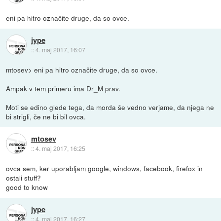
eni pa hitro označite druge, da so ovce.
jype
::
4. maj 2017, 16:07
mtosev> eni pa hitro označite druge, da so ovce.
Ampak v tem primeru ima Dr_M prav.
Moti se edino glede tega, da morda še vedno verjame, da njega ne
bi strigli, če ne bi bil ovca.
mtosev
::
4. maj 2017, 16:25
ovca sem, ker uporabljam google, windows, facebook, firefox in
ostali stuff?
good to know
jype
::
4. maj 2017, 16:27