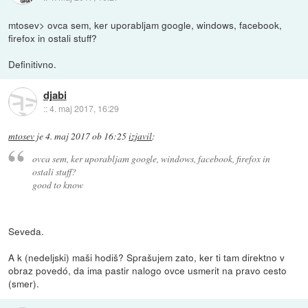
mtosev> ovca sem, ker uporabljam google, windows, facebook,
firefox in ostali stuff?
Definitivno.
djabi
::
4. maj 2017, 16:29
mtosev
je
4. maj 2017 ob 16:25
izjavil
:
ovca sem, ker uporabljam google, windows, facebook, firefox in
ostali stuff?
good to know
Seveda.
A k (nedeljski) maši hodiš? Sprašujem zato, ker ti tam direktno v
obraz povedó, da ima pastir nalogo ovce usmerit na pravo cesto
(smer).