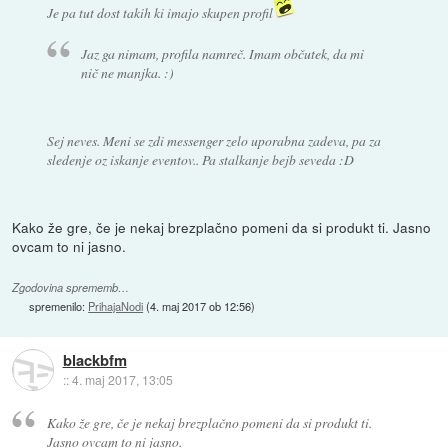
Je pa tut dost takih ki imajo skupen profil
Jaz ga nimam, profila namreč. Imam občutek, da mi
nič ne manjka. :)
Sej neves. Meni se zdi messenger zelo uporabna zadeva, pa za
sledenje oz iskanje eventov.. Pa stalkanje bejb seveda :D
Kako že gre, če je nekaj brezplačno pomeni da si produkt ti. Jasno
ovcam to ni jasno.
Zgodovina sprememb…
spremenilo:
PrihajaNodi
(
4. maj 2017 ob 12:56
)
blackbfm
::
4. maj 2017, 13:05
Kako že gre, če je nekaj brezplačno pomeni da si produkt ti.
Jasno ovcam to ni jasno.