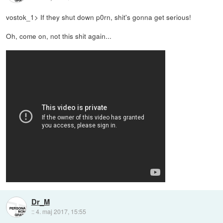
vostok_1> If they shut down p0rn, shit's gonna get serious!
Oh, come on, not this shit again...
Dr_M
::
4. maj 2017, 15:55