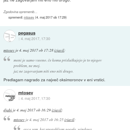
Zgodovina sprememb…
spremenil:
mtosev
(
4. maj 2017 ob 17:29
)
pegasus
::
4. maj 2017, 17:30
mtosev
je
4. maj 2017 ob 17:28
izjavil
:
meni je samo vseeno. če komu prisluškujejo je to njegov
problem, ne moj.
jaz ne zagovarjam niti eno niti drugo.
Predlagam nagrado za največ oksimoronov v eni vrstici.
mtosev
::
4. maj 2017, 17:30
djabi
je
4. maj 2017 ob 16:29
izjavil
:
mtosev
je
4. maj 2017 ob 16:25
izjavil
:
ovca sem, ker uporabljam google, windows,