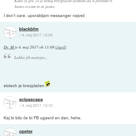
Kako že gre, če je nekaj brezplačno pomeni da si produkt ti.
Jasno ovcam to ni jasno.
I don't care. uporabljam messanger največ
blackbfm
::
4. maj 2017, 13:09
Dr_M
je
4. maj 2017 ob 13:08
izjavil
:
Lahko jih nastejes...
slotech je brezplačen
scipascapa
::
4. maj 2017, 13:10
Kaj bi bilo če bi FB ugasnil en dan, hehe.
opeter