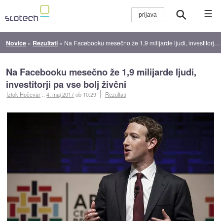
☰
Novice
»
Rezultati
»
Na Facebooku mesečno že 1,9 milijarde ljudi, investitorji pa vse bolj živčni
Na Facebooku mesečno že 1,9 milijarde ljudi,
investitorji pa vse bolj živčni
Iztok Hočevar
::
4. maj 2017
ob 10:29
Rezultati