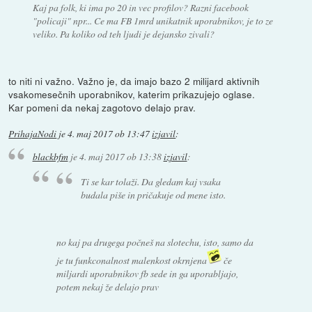
Kaj pa folk, ki ima po 20 in vec profilov? Razni facebook
"policaji" npr... Ce ma FB 1mrd unikatnik uporabnikov, je to ze
veliko. Pa koliko od teh ljudi je dejansko zivali?
to niti ni važno. Važno je, da imajo bazo 2 milijard aktivnih
vsakomesečnih uporabnikov, katerim prikazujejo oglase.
Kar pomeni da nekaj zagotovo delajo prav.
PrihajaNodi
je
4. maj 2017 ob 13:47
izjavil
:
blackbfm
je
4. maj 2017 ob 13:38
izjavil
:
Ti se kar tolaži. Da gledam kaj vsaka
budala piše in pričakuje od mene isto.
no kaj pa drugega počneš na slotechu, isto, samo da
je tu funkconalnost malenkost okrnjena
če
miljardi uporabnikov fb sede in ga uporabljajo,
potem nekaj že delajo prav