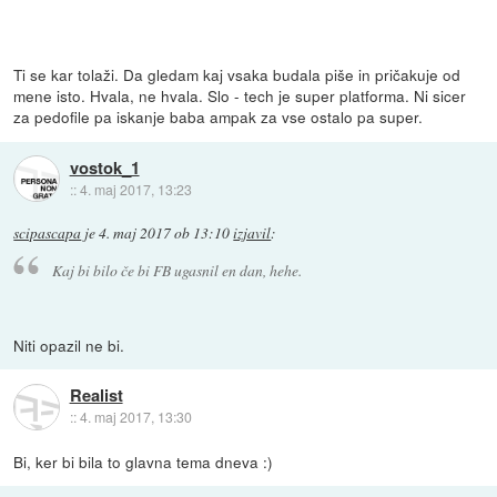
Ti se kar tolaži. Da gledam kaj vsaka budala piše in pričakuje od
mene isto. Hvala, ne hvala. Slo - tech je super platforma. Ni sicer
za pedofile pa iskanje baba ampak za vse ostalo pa super.
vostok_1
::
4. maj 2017, 13:23
scipascapa
je
4. maj 2017 ob 13:10
izjavil
:
Kaj bi bilo če bi FB ugasnil en dan, hehe.
Niti opazil ne bi.
Realist
::
4. maj 2017, 13:30
Bi, ker bi bila to glavna tema dneva :)