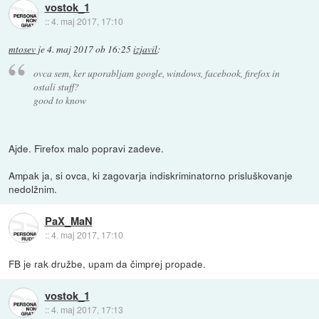
vostok_1
::
4. maj 2017, 17:10
mtosev
je
4. maj 2017 ob 16:25
izjavil
:
ovca sem, ker uporabljam google, windows, facebook, firefox in
ostali stuff?
good to know
Ajde. Firefox malo popravi zadeve.
Ampak ja, si ovca, ki zagovarja indiskriminatorno prisluškovanje
nedolžnim.
PaX_MaN
::
4. maj 2017, 17:10
FB je rak družbe, upam da čimprej propade.
vostok_1
::
4. maj 2017, 17:13