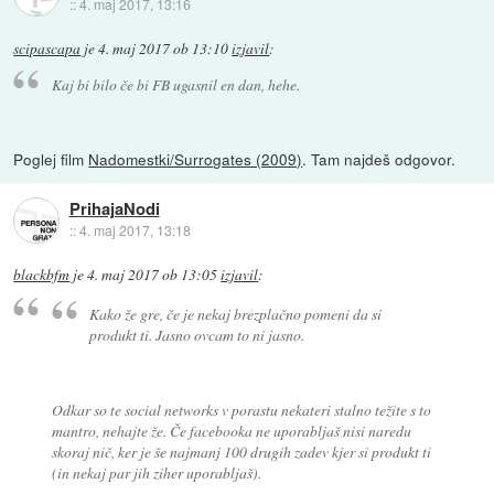
::
4. maj 2017, 13:16
scipascapa
je
4. maj 2017 ob 13:10
izjavil
:
Kaj bi bilo če bi FB ugasnil en dan, hehe.
Poglej film
Nadomestki/Surrogates (2009)
. Tam najdeš odgovor.
PrihajaNodi
::
4. maj 2017, 13:18
blackbfm
je
4. maj 2017 ob 13:05
izjavil
:
Kako že gre, če je nekaj brezplačno pomeni da si
produkt ti. Jasno ovcam to ni jasno.
Odkar so te social networks v porastu nekateri stalno težite s to
mantro, nehajte že. Če facebooka ne uporabljaš nisi naredu
skoraj nič, ker je še najmanj 100 drugih zadev kjer si produkt ti
(in nekaj par jih ziher uporabljaš).