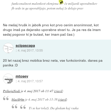
funkconalnost malenkost okrnjena
če miljardi uporabnikov
fb sede in ga uporabljajo, potem nekaj že delajo prav
Ne mešaj hrušk in jabolk prvo kot prvo cenim anonimnost, kot
drugo imaš pa dejansko uporabne stvari tu. Je pa res da imam
sedaj pogovor ki je butast, ker imam pač čas:)
scipascapa
::
4. maj 2017, 13:55
20 let nazaj brez mobilca brez neta, vse funkcioniralo. danes pa
panika :D
mtosev
::
4. maj 2017, 13:57
PrihajaNodi
je
4. maj 2017 ob 13:47
izjavil
:
blackbfm
je
4. maj 2017 ob 13:38
izjavil
:
Ti se kar tolaži. Da gledam kaj vsaka