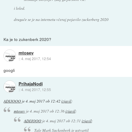
i loled.
drugače se je na internetu včeraj pojavilo zuckerberg 2020
Ka je to zukenberk 2020?
mtosev
::
4. maj 2017, 12:54
googli
PrihajaNodi
::
4. maj 2017, 12:55
ADIJOOO
je
4. maj 2017 ob 12:42
izjavil
:
mtosev
je
4. maj 2017 ob 12:36
izjavil
:
ADIJOOO
je
4. maj 2017 ob 12:31
izjavil
:
Tale Mark Suckenberk je ustvartil