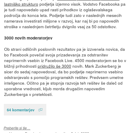
lastniško strukturo
podjetja izjemno visok. Vodstvo Facebooka pa
je tudi napovedalo upad rasti prihodkov iz oglaševalskega
področja do konca leta. Podjetje tudi zato v naslednjih mesecih
namerava investirati milijone v razvoj, kar naj bi po napovedih
stroške v naslednjem četrtletju dvignilo vsaj za 50 odstotkov.
3000 novih moderatorjev
Ob strani odličnih poslovnih rezultatov pa je izzvenela novica, da
bo Facebook povečal svoja prizadevanja za odstranitev
neprimernih vsebin iz Facebook Live. 4500 moderatorjem se bo v
bližnji prihodnosti
pridružilo še 3000
novih. Mark Zuckerberg je
sicer do sedaj napovedoval, da bo podjetje neprimerno vsebino
odstranjevalo s pomočjo programskih rešitev. Predvsem umetne
inteligence. Očitno pa je stopnja razvoja teh rešitev še daleč od
uporabne vrednosti, kljub morda drugačim napovedim
Zuckerberga v preteklosti.
64 komentarjev
Preberite si še…