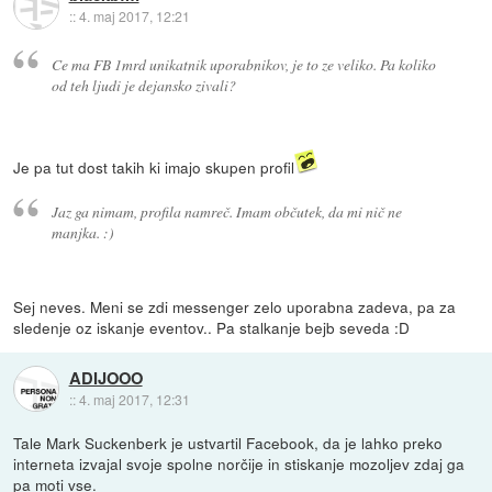
::
4. maj 2017, 12:21
Ce ma FB 1mrd unikatnik uporabnikov, je to ze veliko. Pa koliko
od teh ljudi je dejansko zivali?
Je pa tut dost takih ki imajo skupen profil
Jaz ga nimam, profila namreč. Imam občutek, da mi nič ne
manjka. :)
Sej neves. Meni se zdi messenger zelo uporabna zadeva, pa za
sledenje oz iskanje eventov.. Pa stalkanje bejb seveda :D
ADIJOOO
::
4. maj 2017, 12:31
Tale Mark Suckenberk je ustvartil Facebook, da je lahko preko
interneta izvajal svoje spolne norčije in stiskanje mozoljev zdaj ga
pa moti vse.