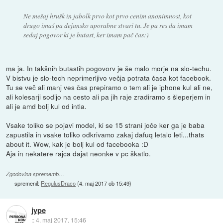
Ne mešaj hrušk in jabolk prvo kot prvo cenim anonimnost, kot
drugo imaš pa dejansko uporabne stvari tu. Je pa res da imam
sedaj pogovor ki je butast, ker imam pač čas:)
ma ja. In takšnih butastih pogovorv je še malo morje na slo-techu.
V bistvu je slo-tech neprimerljivo večja potrata časa kot facebook.
Tu se več ali manj ves čas prepiramo o tem ali je iphone kul ali ne,
ali kolesarji sodijo na cesto ali pa jih raje zradiramo s šleperjem in
ali je amd bolj kul od intla.
Vsake toliko se pojavi model, ki se 15 strani joče ker ga je baba
zapustila in vsake toliko odkrivamo zakaj dafuq letalo leti...thats
about it. Wow, kak je bolj kul od facebooka :D
Aja in nekatere rajca dajat neonke v pc škatlo.
Zgodovina sprememb…
spremenil:
RegulusDraco
(
4. maj 2017 ob 15:49
)
jype
::
4. maj 2017, 15:46