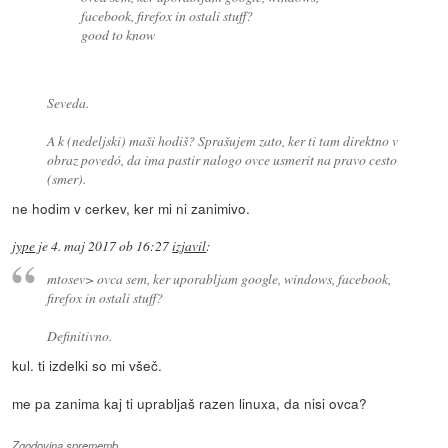
facebook, firefox in ostali stuff?
good to know
Seveda.
A k (nedeljski) maši hodiš? Sprašujem zato, ker ti tam direktno v
obraz povedó, da ima pastir nalogo ovce usmerit na pravo cesto
(smer).
ne hodim v cerkev, ker mi ni zanimivo.
jype
je
4. maj 2017 ob 16:27
izjavil
:
mtosev> ovca sem, ker uporabljam google, windows, facebook,
firefox in ostali stuff?
Definitivno.
kul. ti izdelki so mi všeč.
me pa zanima kaj ti uprabljaš razen linuxa, da nisi ovca?
Zgodovina sprememb…