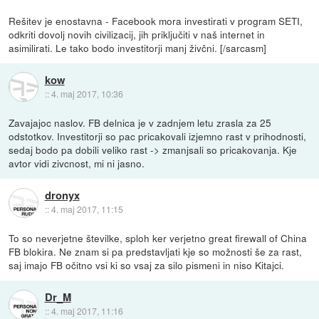
Rešitev je enostavna - Facebook mora investirati v program SETI,
odkriti dovolj novih civilizacij, jih priključiti v naš internet in
asimilirati. Le tako bodo investitorji manj živčni. [/sarcasm]
kow
::
4. maj 2017, 10:36
Zavajajoc naslov. FB delnica je v zadnjem letu zrasla za 25
odstotkov. Investitorji so pac pricakovali izjemno rast v prihodnosti,
sedaj bodo pa dobili veliko rast -> zmanjsali so pricakovanja. Kje
avtor vidi zivcnost, mi ni jasno.
dronyx
::
4. maj 2017, 11:15
To so neverjetne številke, sploh ker verjetno great firewall of China
FB blokira. Ne znam si pa predstavljati kje so možnosti še za rast,
saj imajo FB očitno vsi ki so vsaj za silo pismeni in niso Kitajci.
Dr_M
::
4. maj 2017, 11:16