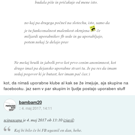
budala piše in pričakuje od mene isto.
no kaj pa drugega počneš na slotechu, isto, samo da
je tu funkconalnost malenkost okrnjena
če
miljardi uporabnikov fb sede in ga uporabljajo,
potem nekaj že delajo prav
Ne mešaj hrušk in jabolk prvo kot prvo cenim anonimnost, kot
drugo imaš pa dejansko uporabne stvari tu. Je pa res da imam
sedaj pogovor ki je butast, ker imam pač čas:)
kot, da nimaš uporabne klube al kak se že imejuje, aja skupine na
facebooku. jaz sem v par skupim in ljudje postajo uporaben stuff
bambam20
::
4. maj 2017, 14:11
scipascapa
je
4. maj 2017 ob 13:10
izjavil
:
Kaj bi bilo če bi FB ugasnil en dan, hehe.