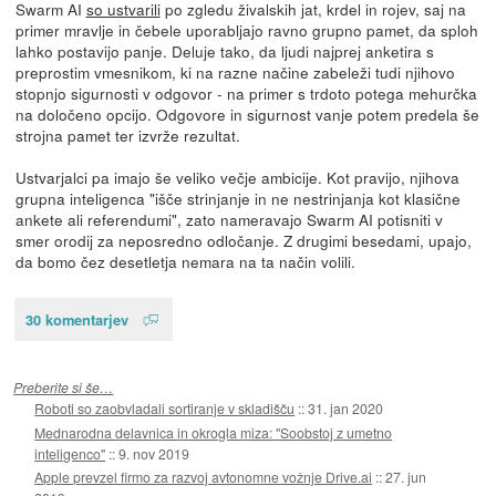
Swarm AI
so ustvarili
po zgledu živalskih jat, krdel in rojev, saj na
primer mravlje in čebele uporabljajo ravno grupno pamet, da sploh
lahko postavijo panje. Deluje tako, da ljudi najprej anketira s
preprostim vmesnikom, ki na razne načine zabeleži tudi njihovo
stopnjo sigurnosti v odgovor - na primer s trdoto potega mehurčka
na določeno opcijo. Odgovore in sigurnost vanje potem predela še
strojna pamet ter izvrže rezultat.
Ustvarjalci pa imajo še veliko večje ambicije. Kot pravijo, njihova
grupna inteligenca "išče strinjanje in ne nestrinjanja kot klasične
ankete ali referendumi", zato nameravajo Swarm AI potisniti v
smer orodij za neposredno odločanje. Z drugimi besedami, upajo,
da bomo čez desetletja nemara na ta način volili.
30 komentarjev
Preberite si še…
Roboti so zaobvladali sortiranje v skladišču
::
31. jan 2020
Mednarodna delavnica in okrogla miza: "Soobstoj z umetno
inteligenco"
::
9. nov 2019
Apple prevzel firmo za razvoj avtonomne vožnje Drive.ai
::
27. jun