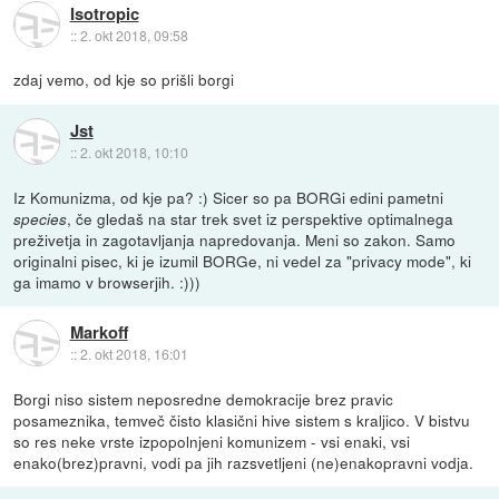
Isotropic
::
2. okt 2018, 09:58
zdaj vemo, od kje so prišli borgi
Jst
::
2. okt 2018, 10:10
Iz Komunizma, od kje pa? :) Sicer so pa BORGi edini pametni
, če gledaš na star trek svet iz perspektive optimalnega
species
preživetja in zagotavljanja napredovanja. Meni so zakon. Samo
originalni pisec, ki je izumil BORGe, ni vedel za "privacy mode", ki
ga imamo v browserjih. :)))
Markoff
::
2. okt 2018, 16:01
Borgi niso sistem neposredne demokracije brez pravic
posameznika, temveč čisto klasični hive sistem s kraljico. V bistvu
so res neke vrste izpopolnjeni komunizem - vsi enaki, vsi
enako(brez)pravni, vodi pa jih razsvetljeni (ne)enakopravni vodja.