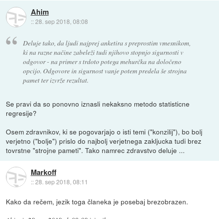
Ahim
::
28. sep 2018, 08:08
Deluje tako, da ljudi najprej anketira s preprostim vmesnikom,
ki na razne načine zabeleži tudi njihovo stopnjo sigurnosti v
odgovor - na primer s trdoto potega mehurčka na določeno
opcijo. Odgovore in sigurnost vanje potem predela še strojna
pamet ter izvrže rezultat.
Se pravi da so ponovno iznasli nekaksno metodo statisticne
regresije?
Osem zdravnikov, ki se pogovarjajo o isti temi ("konzilij"), bo bolj
verjetno ("bolje") prislo do najbolj verjetnega zakljucka tudi brez
tovrstne "strojne pameti". Tako namrec zdravstvo deluje ...
Markoff
::
28. sep 2018, 08:11
Kako da rečem, jezik toga članeka je posebaj brezobrazen.