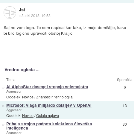
Jst
::
3. okt 2018, 19:53
Saj ne vem tega. To sem napisal kar tako, iz moje domišljije, kako
bi bilo logično upravičiti obstoj Kraljic.
Vredno ogleda ...
Tema
Sporočila
»
AI AlphaStar dosegel stopnjo velemojstra
6
Aggressor
Oddelek:
Novice
/
Znanost in tehnologija
»
Microsoft vlaga milijardo dolarjev v OpenAI
13
Aggressor
Oddelek:
Novice
/
Ostale najave
»
Prihaja strojno podprta kolektivna človeška
30
inteligenca
Aggressor