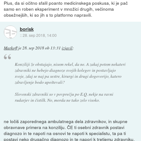
Plus, da si očitno sfalil poanto medicinskega poskusa, ki je pač
samo en roben eksperiment v množici drugih, večinoma
obsežnejših, ki so jih s to platformo napravili.
borisk
::
28. sep 2018, 14:00
Markoff
je
28. sep 2018 ob 13:31
izjavil
:
Konziliji že obstajajo, nisem rekel, da ne. A zakaj potem nekateri
zdravniki ne hebejo diagnoze svojih kolegov in postavljajo
svoje, zdaj se naj pa sestre, kirurgi in drugi dogovorijo, katero
zdravljenje bodo upoštevali?
Slovenski zdravniki so v povprečju po E.Q. nekje na ravni
rudarjev in čistilk. No, morda ne tako zelo visoko.
ne ločiš zaporednega ambulatnega dela zdravnikov, in skupne
obravnave primera na konziliju. ČE ti osebni zdravnik postavi
diagnozo in te napoti na osnovi te napoti k specialistu, ta pa ti
postavi neko drugačno diagnozo in te napori k tretjemu zdravniku,