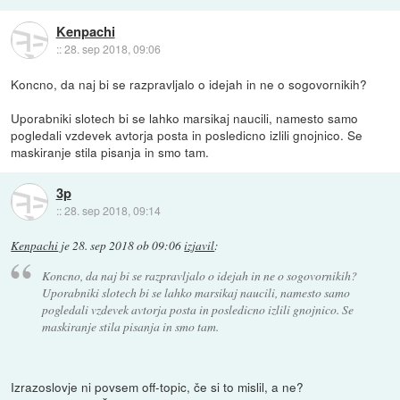
Kenpachi
::
28. sep 2018, 09:06
Koncno, da naj bi se razpravljalo o idejah in ne o sogovornikih?
Uporabniki slotech bi se lahko marsikaj naucili, namesto samo
pogledali vzdevek avtorja posta in posledicno izlili gnojnico. Se
maskiranje stila pisanja in smo tam.
3p
::
28. sep 2018, 09:14
Kenpachi
je
28. sep 2018 ob 09:06
izjavil
:
Koncno, da naj bi se razpravljalo o idejah in ne o sogovornikih?
Uporabniki slotech bi se lahko marsikaj naucili, namesto samo
pogledali vzdevek avtorja posta in posledicno izlili gnojnico. Se
maskiranje stila pisanja in smo tam.
Izrazoslovje ni povsem off-topic, če si to mislil, a ne?