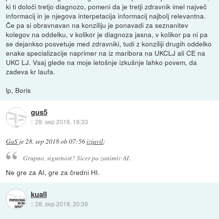
ki ti določi tretjo diagnozo, pomeni da je tretji zdravnik imel največ
informacij in je njegova interpetacija informacij najbolj relevantna.
Če pa si obravnavan na konziliju je ponavadi za seznanitev
kolegov na oddelku, v kolikor je diagnoza jasna, v kolikor pa ni pa
se dejankso posvetuje med zdravniki, tudi z konziliji drugih oddelko
enake specializacije naprimer na iz maribora na UKCLJ ali CE na
UKC LJ. Vsaj glede na moje letošnje izkušnje lahko povem, da
zadeva kr laufa.
lp, Boris
gus5
::
28. sep 2018, 18:33
GaS
je
28. sep 2018 ob 07:56
izjavil
:
Grupno, sigurnost? Sicer pa zanimiv AI.
Ne gre za AI, gre za čredni HI.
kuall
::
28. sep 2018, 20:39