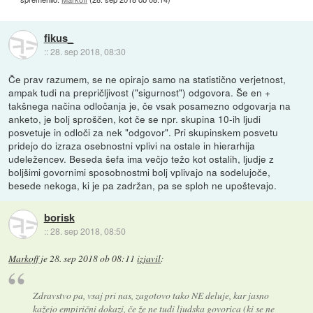
fikus_
::
28. sep 2018, 08:30
Če prav razumem, se ne opirajo samo na statistično verjetnost,
ampak tudi na prepričljivost ("sigurnost") odgovora. Še en +
takšnega načina odločanja je, če vsak posamezno odgovarja na
anketo, je bolj sproščen, kot če se npr. skupina 10-ih ljudi
posvetuje in odloči za nek "odgovor". Pri skupinskem posvetu
pridejo do izraza osebnostni vplivi na ostale in hierarhija
udeležencev. Beseda šefa ima večjo težo kot ostalih, ljudje z
boljšimi govornimi sposobnostmi bolj vplivajo na sodelujoče,
besede nekoga, ki je pa zadržan, pa se sploh ne upoštevajo.
borisk
::
28. sep 2018, 08:50
Markoff
je
28. sep 2018 ob 08:11
izjavil
:
Zdravstvo pa, vsaj pri nas, zagotovo tako NE deluje, kar jasno
kažejo empirični dokazi, če že ne tudi ljudska govorica (ki se ne