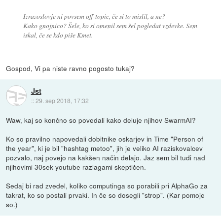
Izrazoslovje ni povsem off-topic, če si to mislil, a ne?
Kako gnojnico? Šele, ko si omenil sem šel pogledat vzdevke. Sem
iskal, če se kdo piše Kmet.
Gospod, Vi pa niste ravno pogosto tukaj?
Jst
::
29. sep 2018, 17:32
Waw, kaj so končno so povedali kako deluje njihov SwarmAI?
Ko so pravilno napovedali dobitnike oskarjev in Time "Person of
the year", ki je bil "hashtag metoo", jih je veliko AI raziskovalcev
pozvalo, naj povejo na kakšen način delajo. Jaz sem bil tudi nad
njihovimi 30sek youtube razlagami skeptičen.
Sedaj bi rad zvedel, koliko computinga so porabili pri AlphaGo za
takrat, ko so postali prvaki. In če so dosegli "strop". (Kar pomoje
so.)