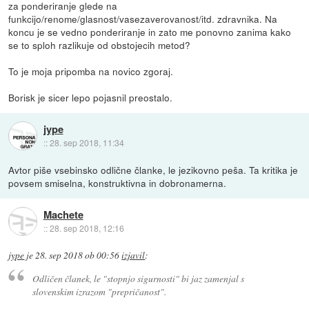
za ponderiranje glede na
funkcijo/renome/glasnost/vasezaverovanost/itd. zdravnika. Na
koncu je se vedno ponderiranje in zato me ponovno zanima kako
se to sploh razlikuje od obstojecih metod?
To je moja pripomba na novico zgoraj.
Borisk je sicer lepo pojasnil preostalo.
jype
::
28. sep 2018, 11:34
Avtor piše vsebinsko odlične članke, le jezikovno peša. Ta kritika je
povsem smiselna, konstruktivna in dobronamerna.
Machete
::
28. sep 2018, 12:16
jype
je
28. sep 2018 ob 00:56
izjavil
:
Odličen članek, le "stopnjo sigurnosti" bi jaz zamenjal s
slovenskim izrazom "prepričanost".