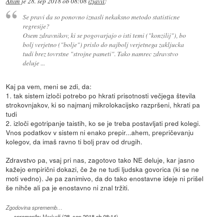
Ahim
je
28. sep 2018 ob 08:08
izjavil
:
Se pravi da so ponovno iznasli nekaksno metodo statisticne
regresije?
Osem zdravnikov, ki se pogovarjajo o isti temi ("konzilij"), bo
bolj verjetno ("bolje") prislo do najbolj verjetnega zakljucka
tudi brez tovrstne "strojne pameti". Tako namrec zdravstvo
deluje ...
Kaj pa vem, meni se zdi, da:
1. tak sistem izloči potrebo po hkrati prisotnosti večjega števila
strokovnjakov, ki so najmanj mikrolokacijsko razpršeni, hkrati pa
tudi
2. izloči egotripanje taistih, ko se je treba postavljati pred kolegi.
Vnos podatkov v sistem ni enako prepir...ahem, prepričevanju
kolegov, da imaš ravno ti bolj prav od drugih.
Zdravstvo pa, vsaj pri nas, zagotovo tako NE deluje, kar jasno
kažejo empirični dokazi, če že ne tudi ljudska govorica (ki se ne
moti vedno). Je pa zanimivo, da do tako enostavne ideje ni prišel
še nihče ali pa je enostavno ni znal tržiti.
Zgodovina sprememb…
spremenilo:
Markoff
(
28. sep 2018 ob 08:14
)