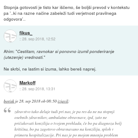
Stopnja gotovosti je tisto kar iščemo, še boljši prevod v kontekstu
pa '..ki na razne načine zabeleži tudi verjetnost pravilnega
odgovora'..
fikus_
::
28. sep 2018, 12:52
Ahim: "
Cestitam, ravnokar si ponovno izumil ponderiranje
"
(utezenje) vrednosti.
Ne skrbi, ne lastim si izuma, lahko bereš naprej.
Markoff
::
28. sep 2018, 13:31
borisk
je
28. sep 2018 ob 08:50
izjavil
:
zdravstvo tako deluje tudi pri nas, je pa res da ne na stopnji
osebnih zdravnikov, ambulatne obravnave, ipd, zato ne
pričakovati konzilija o tvojem prehladu, če bo pa diagnoza bolj
kritična, bo pa zagotovo obravnavano na konziliju, sploh v
primeru hospitalizacije. Pri nas je po mojem mnenju problem