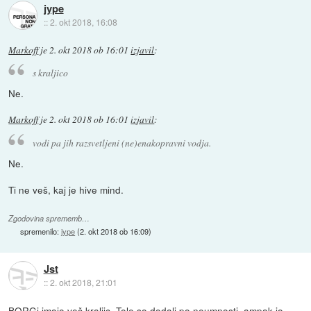
jype
::
2. okt 2018, 16:08
Markoff
je
2. okt 2018 ob 16:01
izjavil
:
s kraljico
Ne.
Markoff
je
2. okt 2018 ob 16:01
izjavil
:
vodi pa jih razsvetljeni (ne)enakopravni vodja.
Ne.
Ti ne veš, kaj je hive mind.
Zgodovina sprememb…
spremenilo:
jype
(
2. okt 2018 ob 16:09
)
Jst
::
2. okt 2018, 21:01
BORGi imajo več kraljic. Tole so dodali po neumnosti, ampak jo