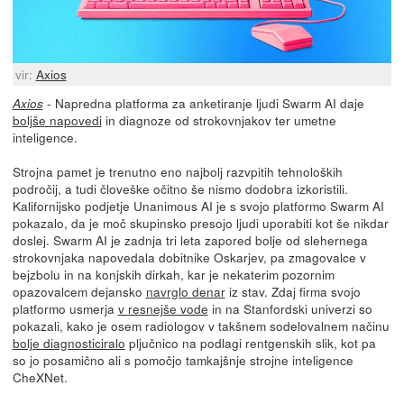
vir:
Axios
- Napredna platforma za anketiranje ljudi Swarm AI daje
Axios
boljše napovedi
in diagnoze od strokovnjakov ter umetne
inteligence.
Strojna pamet je trenutno eno najbolj razvpitih tehnoloških
področij, a tudi človeške očitno še nismo dodobra izkoristili.
Kalifornijsko podjetje Unanimous AI je s svojo platformo Swarm AI
pokazalo, da je moč skupinsko presojo ljudi uporabiti kot še nikdar
doslej. Swarm AI je zadnja tri leta zapored bolje od slehernega
strokovnjaka napovedala dobitnike Oskarjev, pa zmagovalce v
bejzbolu in na konjskih dirkah, kar je nekaterim pozornim
opazovalcem dejansko
navrglo denar
iz stav. Zdaj firma svojo
platformo usmerja
v resnejše vode
in na Stanfordski univerzi so
pokazali, kako je osem radiologov v takšnem sodelovalnem načinu
bolje diagnosticiralo
pljučnico na podlagi rentgenskih slik, kot pa
so jo posamično ali s pomočjo tamkajšnje strojne inteligence
CheXNet.