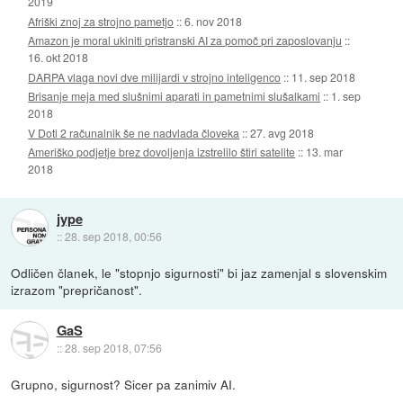
2019
Afriški znoj za strojno pametjo
::
6. nov 2018
Amazon je moral ukiniti pristranski AI za pomoč pri zaposlovanju
::
16. okt 2018
DARPA vlaga novi dve milijardi v strojno inteligenco
::
11. sep 2018
Brisanje meja med slušnimi aparati in pametnimi slušalkami
::
1. sep
2018
V Doti 2 računalnik še ne nadvlada človeka
::
27. avg 2018
Ameriško podjetje brez dovoljenja izstrelilo štiri satelite
::
13. mar
2018
jype
::
28. sep 2018, 00:56
Odličen članek, le "stopnjo sigurnosti" bi jaz zamenjal s slovenskim
izrazom "prepričanost".
GaS
::
28. sep 2018, 07:56
Grupno, sigurnost? Sicer pa zanimiv AI.