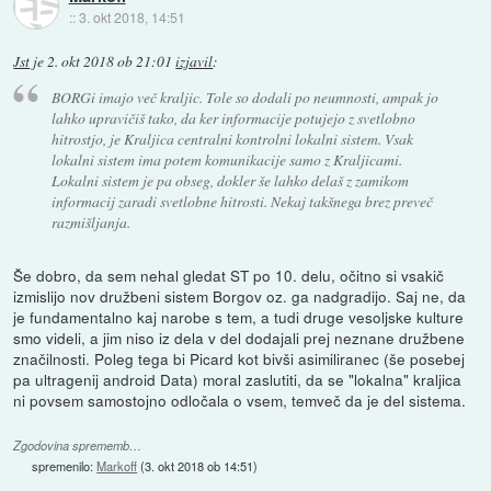
::
3. okt 2018, 14:51
Jst
je
2. okt 2018 ob 21:01
izjavil
:
BORGi imajo več kraljic. Tole so dodali po neumnosti, ampak jo
lahko upravičiš tako, da ker informacije potujejo z svetlobno
hitrostjo, je Kraljica centralni kontrolni lokalni sistem. Vsak
lokalni sistem ima potem komunikacije samo z Kraljicami.
Lokalni sistem je pa obseg, dokler še lahko delaš z zamikom
informacij zaradi svetlobne hitrosti. Nekaj takšnega brez preveč
razmišljanja.
Še dobro, da sem nehal gledat ST po 10. delu, očitno si vsakič
izmislijo nov družbeni sistem Borgov oz. ga nadgradijo. Saj ne, da
je fundamentalno kaj narobe s tem, a tudi druge vesoljske kulture
smo videli, a jim niso iz dela v del dodajali prej neznane družbene
značilnosti. Poleg tega bi Picard kot bivši asimiliranec (še posebej
pa ultragenij android Data) moral zaslutiti, da se "lokalna" kraljica
ni povsem samostojno odločala o vsem, temveč da je del sistema.
Zgodovina sprememb…
spremenilo:
Markoff
(
3. okt 2018 ob 14:51
)