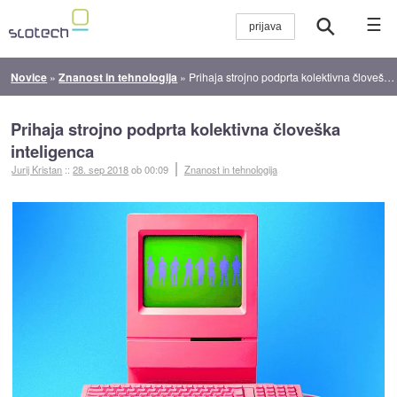
☰
Novice
»
Znanost in tehnologija
»
Prihaja strojno podprta kolektivna človeška inteligenca
Prihaja strojno podprta kolektivna človeška
inteligenca
Jurij Kristan
::
28. sep 2018
ob 00:09
Znanost in tehnologija