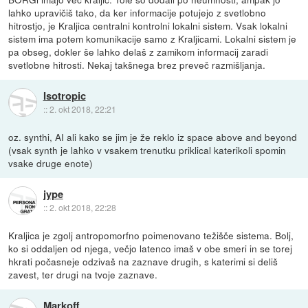
lahko upravičiš tako, da ker informacije potujejo z svetlobno
hitrostjo, je Kraljica centralni kontrolni lokalni sistem. Vsak lokalni
sistem ima potem komunikacije samo z Kraljicami. Lokalni sistem je
pa obseg, dokler še lahko delaš z zamikom informacij zaradi
svetlobne hitrosti. Nekaj takšnega brez preveč razmišljanja.
Isotropic
::
2. okt 2018, 22:21
oz. synthi, AI ali kako se jim je že reklo iz space above and beyond
(vsak synth je lahko v vsakem trenutku priklical katerikoli spomin
vsake druge enote)
jype
::
2. okt 2018, 22:28
Kraljica je zgolj antropomorfno poimenovano težišče sistema. Bolj,
ko si oddaljen od njega, večjo latenco imaš v obe smeri in se torej
hkrati počasneje odzivaš na zaznave drugih, s katerimi si deliš
zavest, ter drugi na tvoje zaznave.
Markoff