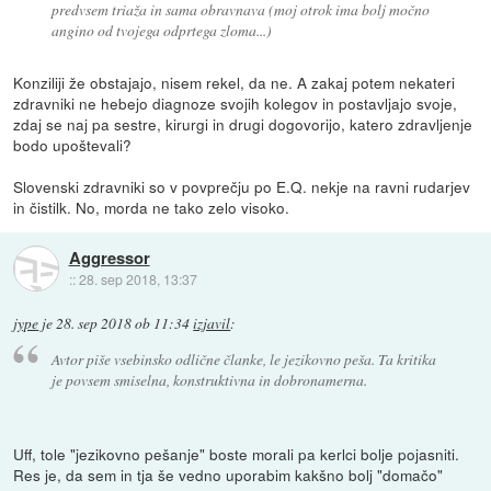
predvsem triaža in sama obravnava (moj otrok ima bolj močno
angino od tvojega odprtega zloma...)
Konziliji že obstajajo, nisem rekel, da ne. A zakaj potem nekateri
zdravniki ne hebejo diagnoze svojih kolegov in postavljajo svoje,
zdaj se naj pa sestre, kirurgi in drugi dogovorijo, katero zdravljenje
bodo upoštevali?
Slovenski zdravniki so v povprečju po E.Q. nekje na ravni rudarjev
in čistilk. No, morda ne tako zelo visoko.
Aggressor
::
28. sep 2018, 13:37
jype
je
28. sep 2018 ob 11:34
izjavil
:
Avtor piše vsebinsko odlične članke, le jezikovno peša. Ta kritika
je povsem smiselna, konstruktivna in dobronamerna.
Uff, tole "jezikovno pešanje" boste morali pa kerlci bolje pojasniti.
Res je, da sem in tja še vedno uporabim kakšno bolj "domačo"