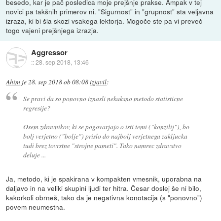
besedo, kar je pač posledica moje prejšnje prakse. Ampak v tej
novici pa takšnih primerov ni. "Sigurnost" in "grupnost" sta veljavna
izraza, ki bi šla skozi vsakega lektorja. Mogoče ste pa vi preveč
togo vajeni prejšnjega izrazja.
Aggressor
::
28. sep 2018, 13:46
Ahim
je
28. sep 2018 ob 08:08
izjavil
:
Se pravi da so ponovno iznasli nekaksno metodo statisticne
regresije?
Osem zdravnikov, ki se pogovarjajo o isti temi ("konzilij"), bo
bolj verjetno ("bolje") prislo do najbolj verjetnega zakljucka
tudi brez tovrstne "strojne pameti". Tako namrec zdravstvo
deluje ...
Ja, metodo, ki je spakirana v kompakten vmesnik, uporabna na
daljavo in na veliki skupini ljudi ter hitra. Česar doslej še ni bilo,
kakorkoli obrneš, tako da je negativna konotacija (s "ponovno")
povem neumestna.