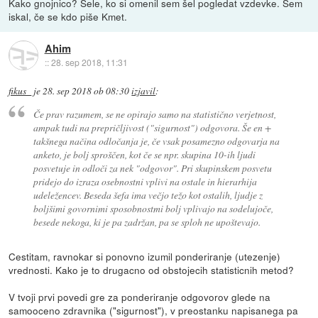
Kako gnojnico? Šele, ko si omenil sem šel pogledat vzdevke. Sem
iskal, če se kdo piše Kmet.
Ahim
::
28. sep 2018, 11:31
fikus_
je
28. sep 2018 ob 08:30
izjavil
:
Če prav razumem, se ne opirajo samo na statistično verjetnost,
ampak tudi na prepričljivost ("sigurnost") odgovora. Še en +
takšnega načina odločanja je, če vsak posamezno odgovarja na
anketo, je bolj sproščen, kot če se npr. skupina 10-ih ljudi
posvetuje in odloči za nek "odgovor". Pri skupinskem posvetu
pridejo do izraza osebnostni vplivi na ostale in hierarhija
udeležencev. Beseda šefa ima večjo težo kot ostalih, ljudje z
boljšimi govornimi sposobnostmi bolj vplivajo na sodelujoče,
besede nekoga, ki je pa zadržan, pa se sploh ne upoštevajo.
Cestitam, ravnokar si ponovno izumil ponderiranje (utezenje)
vrednosti. Kako je to drugacno od obstojecih statisticnih metod?
V tvoji prvi povedi gre za ponderiranje odgovorov glede na
samooceno zdravnika ("sigurnost"), v preostanku napisanega pa