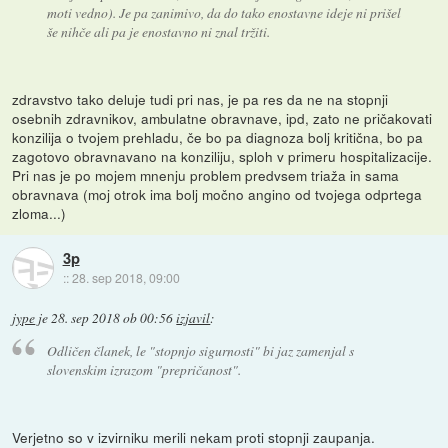
moti vedno). Je pa zanimivo, da do tako enostavne ideje ni prišel
še nihče ali pa je enostavno ni znal tržiti.
zdravstvo tako deluje tudi pri nas, je pa res da ne na stopnji
osebnih zdravnikov, ambulatne obravnave, ipd, zato ne pričakovati
konzilija o tvojem prehladu, če bo pa diagnoza bolj kritična, bo pa
zagotovo obravnavano na konziliju, sploh v primeru hospitalizacije.
Pri nas je po mojem mnenju problem predvsem triaža in sama
obravnava (moj otrok ima bolj močno angino od tvojega odprtega
zloma...)
3p
::
28. sep 2018, 09:00
jype
je
28. sep 2018 ob 00:56
izjavil
:
Odličen članek, le "stopnjo sigurnosti" bi jaz zamenjal s
slovenskim izrazom "prepričanost".
Verjetno so v izvirniku merili nekam proti stopnji zaupanja.