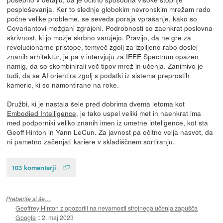
posploševanja. Ker to slednje globokim nevronskim mrežam rado
počne velike probleme, se seveda poraja vprašanje, kako so
Covariantovi možgani zgrajeni. Podrobnosti so zaenkrat poslovna
skrivnost, ki jo možje skrbno varujejo. Pravijo, da ne gre za
revolucionarne pristope, temveč zgolj za izpiljeno rabo doslej
znanih arhitektur, je pa
v intervjuju
za IEEE Spectrum opazen
namig, da so skombinirali več tipov mrež in učenja. Zanimivo je
tudi, da se AI orientira zgolj s podatki iz sistema preprostih
kameric, ki so namontirane na roke.
Družbi, ki je nastala šele pred dobrima dvema letoma kot
Embodied Intelligence
, je tako uspel veliki met in naenkrat ima
med podporniki veliko znanih imen iz umetne inteligence, kot sta
Geoff Hinton in Yann LeCun. Za javnost pa očitno velja nasvet, da
ni pametno začenjati kariere v skladiščnem sortiranju.
103 komentarji
Preberite si še…
Geoffrey Hinton z opozorili na nevarnosti strojnega učenja zapušča
Google
::
2. maj 2023