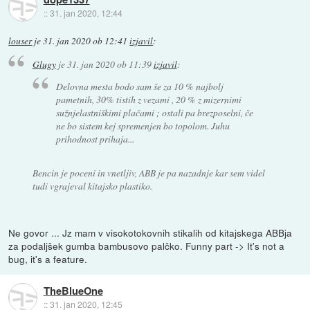
::
31. jan 2020, 12:44
louser
je
31. jan 2020 ob 12:41
izjavil
:
Glugy
je
31. jan 2020 ob 11:39
izjavil
:
Delovna mesta bodo sam še za 10 % najbolj
pametnih, 30% tistih z vezami , 20 % z mizernimi
sužnjelastniškimi plačami ; ostali pa brezposelni, če
ne bo sistem kej spremenjen bo topolom. Juhu
prihodnost prihaja...
Bencin je poceni in vnetljiv, ABB je pa nazadnje kar sem videl
tudi vgrajeval kitajsko plastiko.
Ne govor ... Jz mam v visokotokovnih stikalih od kitajskega ABBja
za podaljšek gumba bambusovo palčko. Funny part -> It's not a
bug, it's a feature.
TheBlueOne
::
31. jan 2020, 12:45