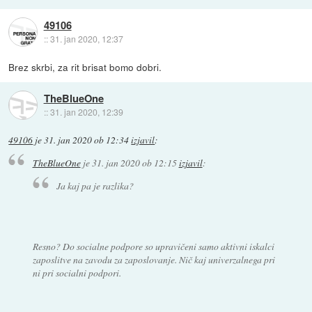
49106
::
31. jan 2020, 12:37
Brez skrbi, za rit brisat bomo dobri.
TheBlueOne
::
31. jan 2020, 12:39
49106
je
31. jan 2020 ob 12:34
izjavil
:
TheBlueOne
je
31. jan 2020 ob 12:15
izjavil
:
Ja kaj pa je razlika?
Resno? Do socialne podpore so upravičeni samo aktivni iskalci
zaposlitve na zavodu za zaposlovanje. Nič kaj univerzalnega pri
ni pri socialni podpori.