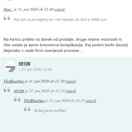
fikus_
je
31. jan 2020 ob 12:44
izjavil
:
Saj zato je pa najprej na vrsti tipanje, do kod se lahko gre.
Na koncu prides na davek od prodaje, druge realne moznosti ni.
Vse ostalo je samo brezvezna komplikacija. Kaj potem bodo dacarji
dejansko v vsaki firmi ocenjevali procese...
49106
::
31. jan 2020, 12:54
TheBlueOne
je
31. jan 2020 ob 12:39
izjavil
:
49106
je
31. jan 2020 ob 12:34
izjavil
:
TheBlueOne
je
31. jan 2020 ob 12:15
izjavil
:
Ja kaj pa je razlika?