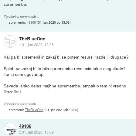
spremembe.
Zgodovina sprememb…
spremenilo:
49106
(
31. jan 2020 ob 13:08
)
TheBlueOne
::
31. jan 2020, 13:06
Kaj pa bi spremenil in zakaj bi se potem resursi razdelili drugace?
Sploh pa zakaj bi to bila sprememba revolucionalne magnitude?
Temu sem ugovarjaj.
Seveda lahko delas majhne spremembe, ampak o tem ni vredno
filozofirat.
Zgodovina sprememb…
spremenil:
TheBlueOne
(
31. jan 2020 ob 13:06
)
49106
::
31. jan 2020, 13:09