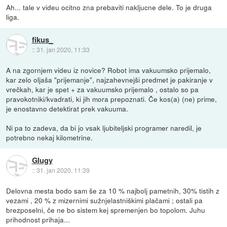
Ah... tale v videu ocitno zna prebaviti nakljucne dele. To je druga
liga.
fikus_
::
31. jan 2020, 11:33
A na zgornjem videu iz novice? Robot ima vakuumsko prijemalo,
kar zelo oljaša "prijemanje", najzahevnejši predmet je pakiranje v
vrečkah, kar je spet + za vakuumsko prijemalo , ostalo so pa
pravokotniki/kvadrati, ki jih mora prepoznati. Če kos(a) (ne) prime,
je enostavno detektirat prek vakuuma.
Ni pa to zadeva, da bi jo vsak ljubiteljski programer naredil, je
potrebno nekaj kilometrine.
Glugy
::
31. jan 2020, 11:39
Delovna mesta bodo sam še za 10 % najbolj pametnih, 30% tistih z
vezami , 20 % z mizernimi sužnjelastniškimi plačami ; ostali pa
brezposelni, če ne bo sistem kej spremenjen bo topolom. Juhu
prihodnost prihaja...