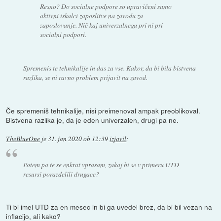
Resno? Do socialne podpore so upravičeni samo
aktivni iskalci zaposlitve na zavodu za
zaposlovanje. Nič kaj univerzalnega pri ni pri
socialni podpori.
Spremenis te tehnikalije in das za vse. Kakor, da bi bila bistvena
razlika, se ni ravno problem prijavit na zavod.
Če spremeniš tehnikalije, nisi preimenoval ampak preoblikoval.
Bistvena razlika je, da je eden univerzalen, drugi pa ne.
TheBlueOne
je
31. jan 2020 ob 12:39
izjavil
:
Potem pa te se enkrat vprasam, zakaj bi se v primeru UTD
resursi porazdelili drugace?
Ti bi imel UTD za en mesec in bi ga uvedel brez, da bi bil vezan na
inflacijo, ali kako?