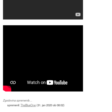
Zgodovina sprememb…
spremenil:
TheBlueOne
(
31. jan 2020 ob 08:02
)