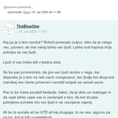
Zgodovina sprememb…
spremenilo:
Glugy
(
31. jan 2020 ob 11:39
)
TheBlueOne
::
31. jan 2020, 11:47
Kaj pa je s tem narobe? Roboti povecajo output, tako da je vsega
vec, pomeni, da ima nekaj lahko vec ljudi. Lahko tudi kopiras linijo
pokrijes se vec ljudi.
Ljudi ni vec treba silit v bedna dela.
Se bo pac promoviralo, da gre vec ljudi recimo v nego, kar
dejansko je s tem na nek nacin omogoceno, ker ljudje kot skupnost
marsikaj vec nismo primorani narediti ampak se naredi samo.
Pac tu bo treba pozabit bedarije, kakor, da je delo za vsakogar in
da vsak lahko uspe vse in zamenjati s tem, da kot druzba
pokrijemo potrebe cim vec ljudi in se razvijamo naprej.
Ali bo to sociala ali bo UTD ali kaj drugega, to ne ves, sigurno pa
ne bo, kot je bilo v preteklosti.