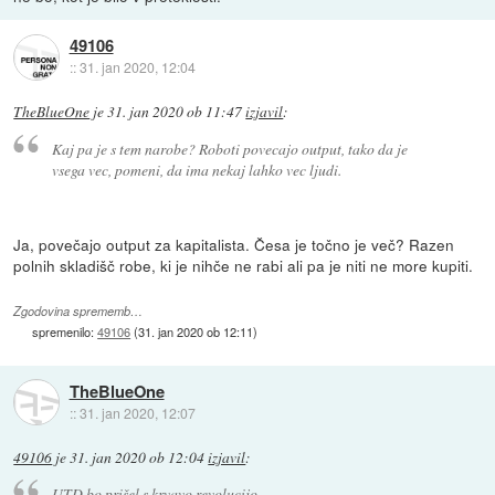
49106
::
31. jan 2020, 12:04
TheBlueOne
je
31. jan 2020 ob 11:47
izjavil
:
Kaj pa je s tem narobe? Roboti povecajo output, tako da je
vsega vec, pomeni, da ima nekaj lahko vec ljudi.
Ja, povečajo output za kapitalista. Česa je točno je več? Razen
polnih skladišč robe, ki je nihče ne rabi ali pa je niti ne more kupiti.
Zgodovina sprememb…
spremenilo:
49106
(
31. jan 2020 ob 12:11
)
TheBlueOne
::
31. jan 2020, 12:07
49106
je
31. jan 2020 ob 12:04
izjavil
:
UTD bo prišel s krvavo revolucijo.