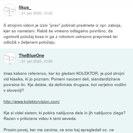
fikus_
::
31. jan 2020, 10:02
S strojnim vidom je izziv "prav" pobirati predmete iz npr. zaboja,
kjer so nametani. Rabiš še vmesno odlagalno površino, da
ugotoviš položaj kosa in ga z robotom ustrezno preprimeš ter
odložiš v željenem položaju.
TheBlueOne
::
31. jan 2020, 10:06
Imas kaksno referenco, ker ko gledam KOLEKTOR, je pod strojni
vid klasika, ki jo poznam. Pomeni nauceni deli, standardizirane
povrsine itn. Kje delate, da definirate drugace, kot verjetno vodilni
v sloveniji?
http://www.kolektorvision.com/
Kje si videl sistem, ki pobira nakljucne dele in jih nakljucno zlaga?
Razen v prilozene videu k temi seveda.
Prosim povej, ker me zanima, ce smo kaj spregledali oz. ne