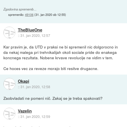
Zgodovina sprememb…
spremenilo:
49106
(
31. jan 2020 ob 12:55
)
TheBlueOne
::
31. jan 2020, 12:57
Kar pravim je, da UTD v praksi ne bi spremenil nic dolgorocno in
da nekaj malega pri trehnikalijah okoli sociale pride do enakega
koncnega rezultata. Nobene krvave revolucije ne vidim v tem.
Ce hoces vec za reveze morajo biti resitve drugacne.
Okapi
::
31. jan 2020, 12:58
Zaobvladati ne pomeni nič. Zakaj se je treba spakovati?
Vazelin
::
31. jan 2020, 12:59