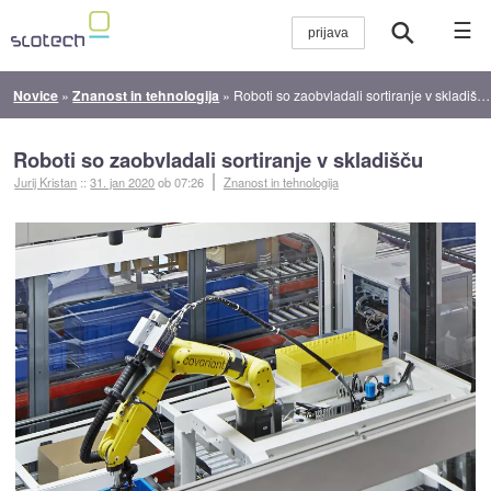
☰
Novice
»
Znanost in tehnologija
»
Roboti so zaobvladali sortiranje v skladišču
Roboti so zaobvladali sortiranje v skladišču
Jurij Kristan
::
31. jan 2020
ob 07:26
Znanost in tehnologija