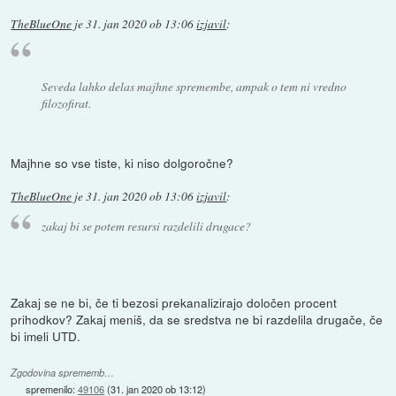
TheBlueOne
je
31. jan 2020 ob 13:06
izjavil
:
Seveda lahko delas majhne spremembe, ampak o tem ni vredno
filozofirat.
Majhne so vse tiste, ki niso dolgoročne?
TheBlueOne
je
31. jan 2020 ob 13:06
izjavil
:
zakaj bi se potem resursi razdelili drugace?
Zakaj se ne bi, če ti bezosi prekanalizirajo določen procent
prihodkov? Zakaj meniš, da se sredstva ne bi razdelila drugače, če
bi imeli UTD.
Zgodovina sprememb…
spremenilo:
49106
(
31. jan 2020 ob 13:12
)