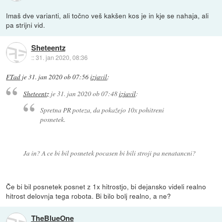
Imaš dve varianti, ali točno veš kakšen kos je in kje se nahaja, ali
pa strijni vid.
Sheteentz
::
31. jan 2020, 08:36
FTad
je
31. jan 2020 ob 07:56
izjavil
:
Sheteentz
je
31. jan 2020 ob 07:48
izjavil
:
Spretna PR poteza, da pokažejo 10x pohitreni
posnetek.
Ja in? A ce bi bil posnetek pocasen bi bili stroji pa nenatancni?
Če bi bil posnetek posnet z 1x hitrostjo, bi dejansko videli realno
hitrost delovnja tega robota. Bi bilo bolj realno, a ne?
TheBlueOne