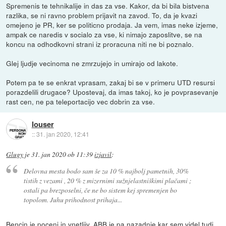
Spremenis te tehnikalije in das za vse. Kakor, da bi bila bistvena
razlika, se ni ravno problem prijavit na zavod. To, da je kvazi
omejeno je PR, ker se politicno prodaja. Ja vem, imas neke izjeme,
ampak ce naredis v socialo za vse, ki nimajo zaposlitve, se na
koncu na odhodkovni strani iz proracuna niti ne bi poznalo.
Glej ljudje vecinoma ne zmrzujejo in umirajo od lakote.
Potem pa te se enkrat vprasam, zakaj bi se v primeru UTD resursi
porazdelili drugace? Upostevaj, da imas takoj, ko je povprasevanje
rast cen, ne pa teleportacijo vec dobrin za vse.
louser
::
31. jan 2020, 12:41
Glugy
je
31. jan 2020 ob 11:39
izjavil
:
Delovna mesta bodo sam še za 10 % najbolj pametnih, 30%
tistih z vezami , 20 % z mizernimi sužnjelastniškimi plačami ;
ostali pa brezposelni, če ne bo sistem kej spremenjen bo
topolom. Juhu prihodnost prihaja...
Bencin je poceni in vnetljiv, ABB je pa nazadnje kar sem videl tudi