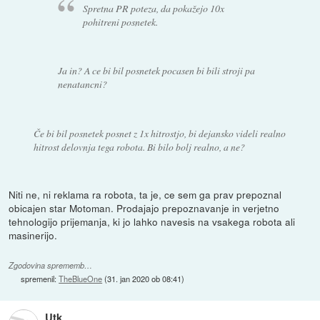
Spretna PR poteza, da pokažejo 10x
pohitreni posnetek.
Ja in? A ce bi bil posnetek pocasen bi bili stroji pa
nenatancni?
Če bi bil posnetek posnet z 1x hitrostjo, bi dejansko videli realno
hitrost delovnja tega robota. Bi bilo bolj realno, a ne?
Niti ne, ni reklama ra robota, ta je, ce sem ga prav prepoznal
obicajen star Motoman. Prodajajo prepoznavanje in verjetno
tehnologijo prijemanja, ki jo lahko navesis na vsakega robota ali
masinerijo.
Zgodovina sprememb…
spremenil:
TheBlueOne
(
31. jan 2020 ob 08:41
)
Utk