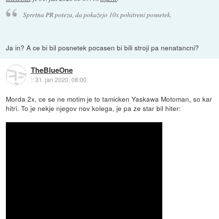
Spretna PR poteza, da pokažejo 10x pohitreni posnetek.
Ja in? A ce bi bil posnetek pocasen bi bili stroji pa nenatancni?
TheBlueOne
::
31. jan 2020, 08:00
Morda 2x, ce se ne motim je to tamicken Yaskawa Motoman, so kar
hitri. To je nekje njegov nov kolega, je pa ze star bil hiter: