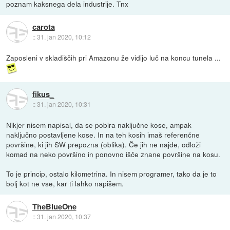
poznam kaksnega dela industrije. Tnx
carota
::
31. jan 2020, 10:12
Zaposleni v skladiščih pri Amazonu že vidijo luč na koncu tunela ...
fikus_
::
31. jan 2020, 10:31
Nikjer nisem napisal, da se pobira naključne kose, ampak
naključno postavljene kose. In na teh kosih imaš referenčne
površine, ki jih SW prepozna (oblika). Če jih ne najde, odloži
komad na neko površino in ponovno išče znane površine na kosu.
To je princip, ostalo kilometrina. In nisem programer, tako da je to
bolj kot ne vse, kar ti lahko napišem.
TheBlueOne
::
31. jan 2020, 10:37