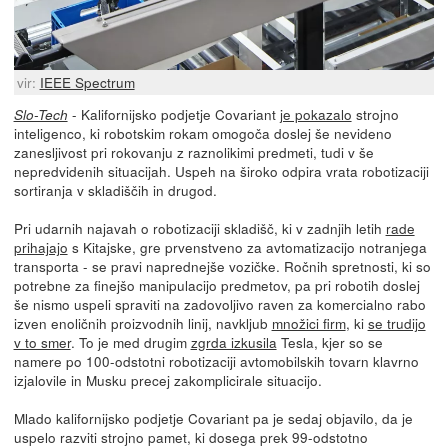
vir:
IEEE Spectrum
- Kalifornijsko podjetje Covariant
je pokazalo
strojno
Slo-Tech
inteligenco, ki robotskim rokam omogoča doslej še nevideno
zanesljivost pri rokovanju z raznolikimi predmeti, tudi v še
nepredvidenih situacijah. Uspeh na široko odpira vrata robotizaciji
sortiranja v skladiščih in drugod.
Pri udarnih najavah o robotizaciji skladišč, ki v zadnjih letih
rade
prihajajo
s Kitajske, gre prvenstveno za avtomatizacijo notranjega
transporta - se pravi naprednejše vozičke. Ročnih spretnosti, ki so
potrebne za finejšo manipulacijo predmetov, pa pri robotih doslej
še nismo uspeli spraviti na zadovoljivo raven za komercialno rabo
izven enoličnih proizvodnih linij, navkljub
množici firm
, ki
se trudijo
v to smer
. To je med drugim
zgrda izkusila
Tesla, kjer so se
namere po 100-odstotni robotizaciji avtomobilskih tovarn klavrno
izjalovile in Musku precej zakomplicirale situacijo.
Mlado kalifornijsko podjetje Covariant pa je sedaj objavilo, da je
uspelo razviti strojno pamet, ki dosega prek 99-odstotno