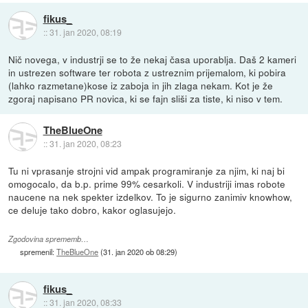
fikus_
::
31. jan 2020, 08:19
Nič novega, v industrji se to že nekaj časa uporablja. Daš 2 kameri
in ustrezen software ter robota z ustreznim prijemalom, ki pobira
(lahko razmetane)kose iz zaboja in jih zlaga nekam. Kot je že
zgoraj napisano PR novica, ki se fajn sliši za tiste, ki niso v tem.
TheBlueOne
::
31. jan 2020, 08:23
Tu ni vprasanje strojni vid ampak programiranje za njim, ki naj bi
omogocalo, da b.p. prime 99% cesarkoli. V industriji imas robote
naucene na nek spekter izdelkov. To je sigurno zanimiv knowhow,
ce deluje tako dobro, kakor oglasujejo.
Zgodovina sprememb…
spremenil:
TheBlueOne
(
31. jan 2020 ob 08:29
)
fikus_
::
31. jan 2020, 08:33