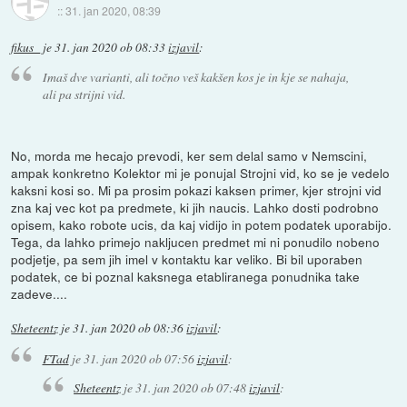
::
31. jan 2020, 08:39
fikus_
je
31. jan 2020 ob 08:33
izjavil
:
Imaš dve varianti, ali točno veš kakšen kos je in kje se nahaja,
ali pa strijni vid.
No, morda me hecajo prevodi, ker sem delal samo v Nemscini,
ampak konkretno Kolektor mi je ponujal Strojni vid, ko se je vedelo
kaksni kosi so. Mi pa prosim pokazi kaksen primer, kjer strojni vid
zna kaj vec kot pa predmete, ki jih naucis. Lahko dosti podrobno
opisem, kako robote ucis, da kaj vidijo in potem podatek uporabijo.
Tega, da lahko primejo nakljucen predmet mi ni ponudilo nobeno
podjetje, pa sem jih imel v kontaktu kar veliko. Bi bil uporaben
podatek, ce bi poznal kaksnega etabliranega ponudnika take
zadeve....
Sheteentz
je
31. jan 2020 ob 08:36
izjavil
:
FTad
je
31. jan 2020 ob 07:56
izjavil
:
Sheteentz
je
31. jan 2020 ob 07:48
izjavil
: