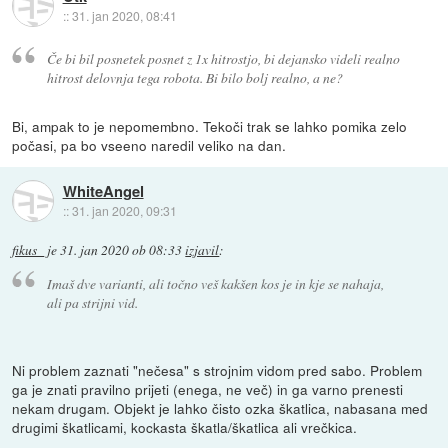
::
31. jan 2020, 08:41
Če bi bil posnetek posnet z 1x hitrostjo, bi dejansko videli realno
hitrost delovnja tega robota. Bi bilo bolj realno, a ne?
Bi, ampak to je nepomembno. Tekoči trak se lahko pomika zelo
počasi, pa bo vseeno naredil veliko na dan.
WhiteAngel
::
31. jan 2020, 09:31
fikus_
je
31. jan 2020 ob 08:33
izjavil
:
Imaš dve varianti, ali točno veš kakšen kos je in kje se nahaja,
ali pa strijni vid.
Ni problem zaznati "nečesa" s strojnim vidom pred sabo. Problem
ga je znati pravilno prijeti (enega, ne več) in ga varno prenesti
nekam drugam. Objekt je lahko čisto ozka škatlica, nabasana med
drugimi škatlicami, kockasta škatla/škatlica ali vrečkica.