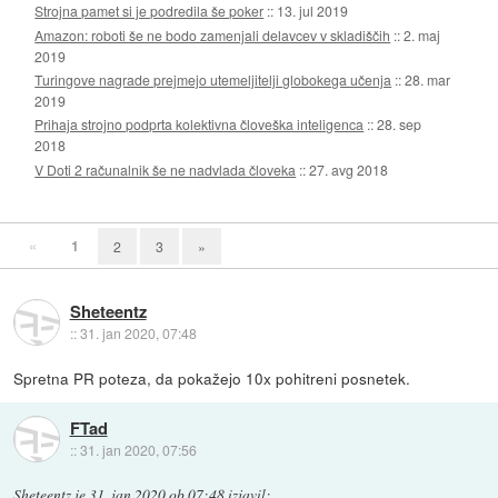
Strojna pamet si je podredila še poker
::
13. jul 2019
Amazon: roboti še ne bodo zamenjali delavcev v skladiščih
::
2. maj
2019
Turingove nagrade prejmejo utemeljitelji globokega učenja
::
28. mar
2019
Prihaja strojno podprta kolektivna človeška inteligenca
::
28. sep
2018
V Doti 2 računalnik še ne nadvlada človeka
::
27. avg 2018
«
1
2
3
»
Sheteentz
::
31. jan 2020, 07:48
Spretna PR poteza, da pokažejo 10x pohitreni posnetek.
FTad
::
31. jan 2020, 07:56
Sheteentz
je
31. jan 2020 ob 07:48
izjavil
: