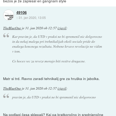
bezos je že zaplesal en gangnam style
49106
::
31. jan 2020, 13:05
TheBlueOne
je
31. jan 2020 ob 12:57
izjavil
:
Kar pravim je, da UTD v praksi ne bi spremenil nic dolgorocno
in da nekaj malega pri trehnikalijah okoli sociale pride do
enakega koncnega rezultata. Nobene krvave revolucije ne vidim
v tem.
Ce hoces vec za reveze morajo biti resitve drugacne.
Matr si trd. Ravno zaradi tehnikalij gre za hruška in jabolka.
TheBlueOne
je
31. jan 2020 ob 12:57
izjavil
:
pravim je, da UTD v praksi ne bi spremenil nic dolgorocno
Na podlagi česa sklepaš? Kaj pa kratkoročno in srednjeročne