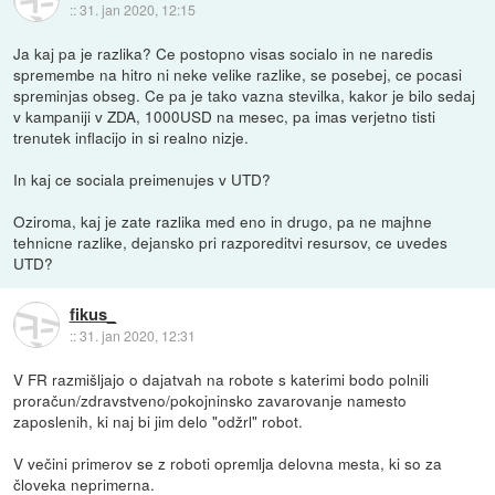
::
31. jan 2020, 12:15
Ja kaj pa je razlika? Ce postopno visas socialo in ne naredis
spremembe na hitro ni neke velike razlike, se posebej, ce pocasi
spreminjas obseg. Ce pa je tako vazna stevilka, kakor je bilo sedaj
v kampaniji v ZDA, 1000USD na mesec, pa imas verjetno tisti
trenutek inflacijo in si realno nizje.
In kaj ce sociala preimenujes v UTD?
Oziroma, kaj je zate razlika med eno in drugo, pa ne majhne
tehnicne razlike, dejansko pri razporeditvi resursov, ce uvedes
UTD?
fikus_
::
31. jan 2020, 12:31
V FR razmišljajo o dajatvah na robote s katerimi bodo polnili
proračun/zdravstveno/pokojninsko zavarovanje namesto
zaposlenih, ki naj bi jim delo "odžrl" robot.
V večini primerov se z roboti opremlja delovna mesta, ki so za
človeka neprimerna.