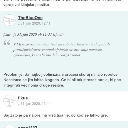
vgrajeval kitajsko plastiko.
TheBlueOne
::
31. jan 2020, 12:41
fikus_
je
31. jan 2020 ob 12:31
izjavil
:
V FR razmišljajo o dajatvah na robote s katerimi bodo polnili
proračun/zdravstveno/pokojninsko zavarovanje namesto
zaposlenih, ki naj bi jim delo "odžrl" robot.
Problem je, da najbolj optimizirani procesi skoraj nimajo robotov.
Naceloma se jim lahko izognes. Ce bi bil tak strosek nanje, bi pac
integrirali vecinoma druge resitve.
fikus_
::
31. jan 2020, 12:44
Saj zato je pa najprej na vrsti tipanje, do kod se lahko gre.
dope1337