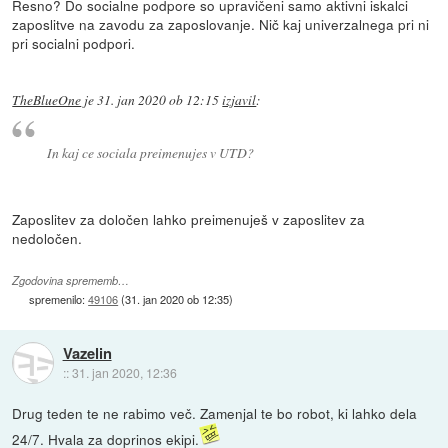
Resno? Do socialne podpore so upravičeni samo aktivni iskalci
zaposlitve na zavodu za zaposlovanje. Nič kaj univerzalnega pri ni
pri socialni podpori.
TheBlueOne
je
31. jan 2020 ob 12:15
izjavil
:
In kaj ce sociala preimenujes v UTD?
Zaposlitev za določen lahko preimenuješ v zaposlitev za
nedoločen.
Zgodovina sprememb…
spremenilo:
49106
(
31. jan 2020 ob 12:35
)
Vazelin
::
31. jan 2020, 12:36
Drug teden te ne rabimo več. Zamenjal te bo robot, ki lahko dela
24/7. Hvala za doprinos ekipi.