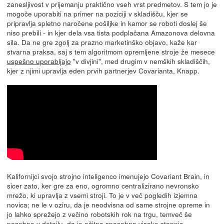
zanesljivost v prijemanju praktično vseh vrst predmetov. S tem jo je
mogoče uporabiti na primer na poziciji v skladišču, kjer se
pripravlja spletno naročene pošiljke in kamor se roboti doslej še
niso prebili - in kjer dela vsa tista podplačana Amazonova delovna
sila. Da ne gre zgolj za prazno marketinško objavo, kaže kar
stvarna praksa, saj s tem algoritmom opremljene stroje že mesece
uspešno uporabljajo
"v divjini", med drugim v nemških skladiščih,
kjer z njimi upravlja eden prvih partnerjev Covarianta, Knapp.
Kalifornijci svojo strojno inteligenco imenujejo Covariant Brain, in
sicer zato, ker gre za eno, ogromno centralizirano nevronsko
mrežo, ki upravlja z vsemi stroji. To je v več pogledih izjemna
novica; ne le v oziru, da je neodvisna od same strojne opreme in
jo lahko sprežejo z večino robotskih rok na trgu, temveč še
posebno v detajlu, da je očitno sposobna visoke stopnje