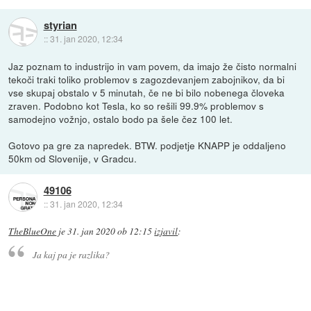
styrian
::
31. jan 2020, 12:34
Jaz poznam to industrijo in vam povem, da imajo že čisto normalni
tekoči traki toliko problemov s zagozdevanjem zabojnikov, da bi
vse skupaj obstalo v 5 minutah, če ne bi bilo nobenega človeka
zraven. Podobno kot Tesla, ko so rešili 99.9% problemov s
samodejno vožnjo, ostalo bodo pa šele čez 100 let.
Gotovo pa gre za napredek. BTW. podjetje KNAPP je oddaljeno
50km od Slovenije, v Gradcu.
49106
::
31. jan 2020, 12:34
TheBlueOne
je
31. jan 2020 ob 12:15
izjavil
:
Ja kaj pa je razlika?