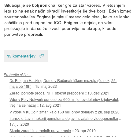
Situacija je še bolj ironična, ker gre za star vzorec. V letošnjem
letu so na enak način
okradli investitorje
še dve borzi
. Eden izmed
soustanoviteljev Engime je minuli
mesec celo pisal
, kako se lahko
zaščitimo pred napadi na ICO. Enigma je dejala, da vdor
preiskujejo in da so že izvedli popravljalne ukrepe, ki bodo
ponovitve preprečili.
15 komentarjev
Preberite si še…
Dr. Enigma Hacking Demo v Računalniškem muzeju (četrtek, 25.
maja ob 18h)
::
15. maj 2023
Zaradi pomote prodal NFT stokrat prepoceni
::
13. dec 2021
Vdor v Poly Network odnesel za 600 milijonov dolarjev kriptovalut,
tretjina že nazaj
::
12. avg 2021
V vdoru v KuCoin zmanjkalo 150 milijonov dolarjev
::
28. sep 2020
Iranski državni hekerji pomotoma objavili uvajalne videoposnetke
::
17. jul 2020
Škoda zaradi internetnih prevar raste
::
23. apr 2019