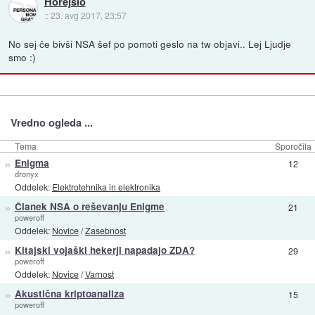
Horejšio
::
23. avg 2017, 23:57
No sej če bivši NSA šef po pomoti geslo na tw objavi.. Lej Ljudje
smo :)
Vredno ogleda ...
Tema
Sporočila
»
Enigma
12
dronyx
Oddelek:
Elektrotehnika in elektronika
»
Članek NSA o reševanju Enigme
21
poweroff
Oddelek:
Novice
/
Zasebnost
»
Kitajski vojaški hekerji napadajo ZDA?
29
poweroff
Oddelek:
Novice
/
Varnost
»
Akustična kriptoanaliza
15
poweroff