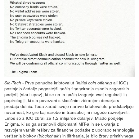
- Prve ponudbe kriptovalut (
ali ICO)
Slo-Tech
initial coin offering
postajajo čedalje pogostejši način financiranja mladih zagonskih
podjetij (start-upov), ki se na ta način izognejo vsej regulaciji in
papirologiji, ki sta povezani s klasičnim zbiranjem denarja s
prodajo delnic. Toda zaradi svoje narave kriptovalute predstavljajo
nevarnost, ko gre kaj narobe in transakcij ni mogoče razveljaviti.
Letos so z ICO zbrali že 1,2 milijarde dolarjev. Mlado podjetje
Enigma, ki so ga ustanovili diplomanti MIT-a in se ukvarja z
razvojem
varnih rešitev
za finančne podatke z uporabo tehnologije
veriženja blokov (
) in šifriranja,
je bilo žrtev primitivnega
blockchain