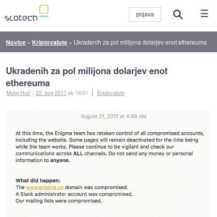
☰
Novice
»
Kriptovalute
»
Ukradenih za pol milijona dolarjev enot ethereuma
Ukradenih za pol milijona dolarjev enot
ethereuma
Matej Huš
::
22. avg 2017
ob 19:01
Kriptovalute