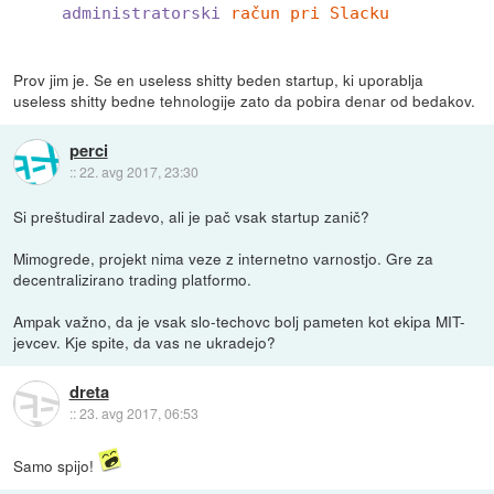
administratorski
račun pri Slacku
Prov jim je. Se en useless shitty beden startup, ki uporablja
useless shitty bedne tehnologije zato da pobira denar od bedakov.
perci
::
22. avg 2017, 23:30
Si preštudiral zadevo, ali je pač vsak startup zanič?
Mimogrede, projekt nima veze z internetno varnostjo. Gre za
decentralizirano trading platformo.
Ampak važno, da je vsak slo-techovc bolj pameten kot ekipa MIT-
jevcev. Kje spite, da vas ne ukradejo?
dreta
::
23. avg 2017, 06:53
Samo spijo!