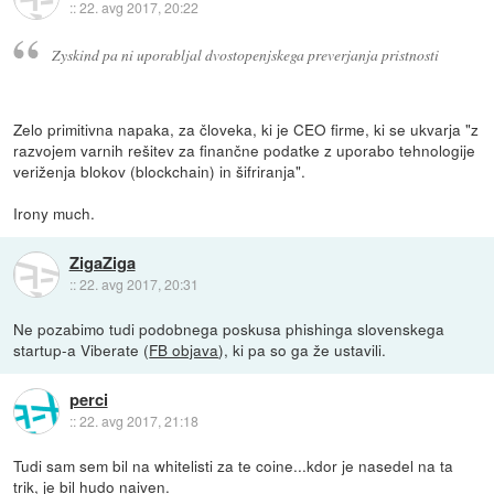
::
22. avg 2017, 20:22
Zyskind pa ni uporabljal dvostopenjskega preverjanja pristnosti
Zelo primitivna napaka, za človeka, ki je CEO firme, ki se ukvarja "z
razvojem varnih rešitev za finančne podatke z uporabo tehnologije
veriženja blokov (blockchain) in šifriranja".
Irony much.
ZigaZiga
::
22. avg 2017, 20:31
Ne pozabimo tudi podobnega poskusa phishinga slovenskega
startup-a Viberate (
FB objava
), ki pa so ga že ustavili.
perci
::
22. avg 2017, 21:18
Tudi sam sem bil na whitelisti za te coine...kdor je nasedel na ta
trik, je bil hudo naiven.