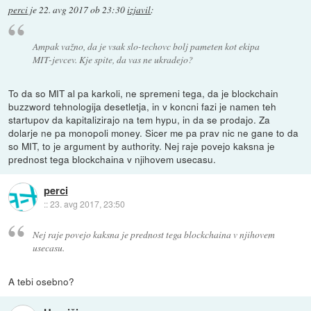
perci
je
22. avg 2017 ob 23:30
izjavil
:
Ampak važno, da je vsak slo-techovc bolj pameten kot ekipa
MIT-jevcev. Kje spite, da vas ne ukradejo?
To da so MIT al pa karkoli, ne spremeni tega, da je blockchain
buzzword tehnologija desetletja, in v koncni fazi je namen teh
startupov da kapitalizirajo na tem hypu, in da se prodajo. Za
dolarje ne pa monopoli money. Sicer me pa prav nic ne gane to da
so MIT, to je argument by authority. Nej raje povejo kaksna je
prednost tega blockchaina v njihovem usecasu.
perci
::
23. avg 2017, 23:50
Nej raje povejo kaksna je prednost tega blockchaina v njihovem
usecasu.
A tebi osebno?