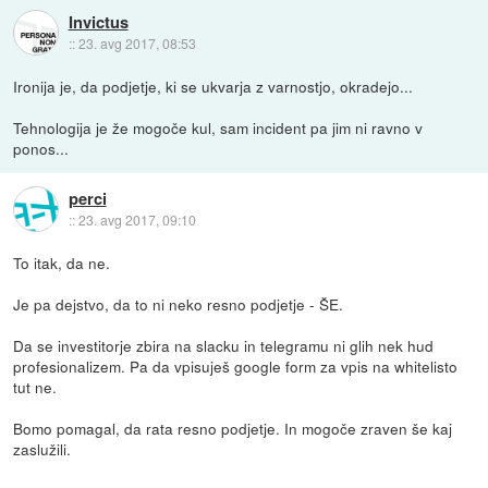
Invictus
::
23. avg 2017, 08:53
Ironija je, da podjetje, ki se ukvarja z varnostjo, okradejo...
Tehnologija je že mogoče kul, sam incident pa jim ni ravno v
ponos...
perci
::
23. avg 2017, 09:10
To itak, da ne.
Je pa dejstvo, da to ni neko resno podjetje - ŠE.
Da se investitorje zbira na slacku in telegramu ni glih nek hud
profesionalizem. Pa da vpisuješ google form za vpis na whitelisto
tut ne.
Bomo pomagal, da rata resno podjetje. In mogoče zraven še kaj
zaslužili.