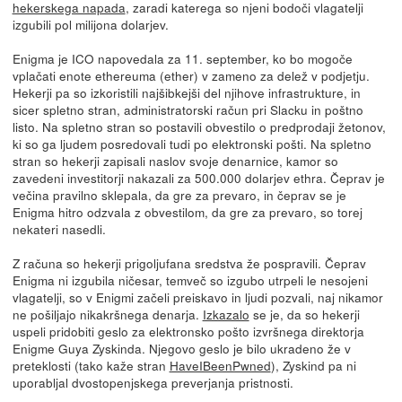
hekerskega napada
, zaradi katerega so njeni bodoči vlagatelji
izgubili pol milijona dolarjev.
Enigma je ICO napovedala za 11. september, ko bo mogoče
vplačati enote ethereuma (ether) v zameno za delež v podjetju.
Hekerji pa so izkoristili najšibkejši del njihove infrastrukture, in
sicer spletno stran, administratorski račun pri Slacku in poštno
listo. Na spletno stran so postavili obvestilo o predprodaji žetonov,
ki so ga ljudem posredovali tudi po elektronski pošti. Na spletno
stran so hekerji zapisali naslov svoje denarnice, kamor so
zavedeni investitorji nakazali za 500.000 dolarjev ethra. Čeprav je
večina pravilno sklepala, da gre za prevaro, in čeprav se je
Enigma hitro odzvala z obvestilom, da gre za prevaro, so torej
nekateri nasedli.
Z računa so hekerji prigoljufana sredstva že pospravili. Čeprav
Enigma ni izgubila ničesar, temveč so izgubo utrpeli le nesojeni
vlagatelji, so v Enigmi začeli preiskavo in ljudi pozvali, naj nikamor
ne pošiljajo nikakršnega denarja.
Izkazalo
se je, da so hekerji
uspeli pridobiti geslo za elektronsko pošto izvršnega direktorja
Enigme Guya Zyskinda. Njegovo geslo je bilo ukradeno že v
preteklosti (tako kaže stran
HaveIBeenPwned
), Zyskind pa ni
uporabljal dvostopenjskega preverjanja pristnosti.