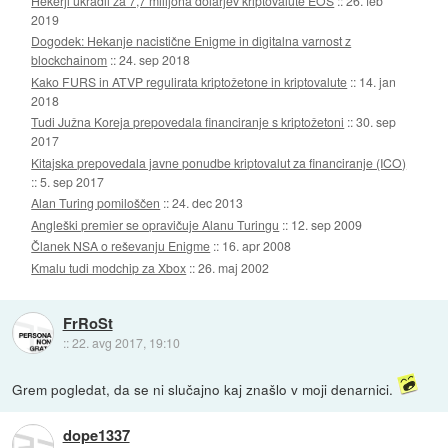
Hekerji ukradli za 7,7 milijona dolarjev kriptovalute EOS
::
26. feb
2019
Dogodek: Hekanje nacistične Enigme in digitalna varnost z
blockchainom
::
24. sep 2018
Kako FURS in ATVP regulirata kriptožetone in kriptovalute
::
14. jan
2018
Tudi Južna Koreja prepovedala financiranje s kriptožetoni
::
30. sep
2017
Kitajska prepovedala javne ponudbe kriptovalut za financiranje (ICO)
::
5. sep 2017
Alan Turing pomiloščen
::
24. dec 2013
Angleški premier se opravičuje Alanu Turingu
::
12. sep 2009
Članek NSA o reševanju Enigme
::
16. apr 2008
Kmalu tudi modchip za Xbox
::
26. maj 2002
FrRoSt
::
22. avg 2017, 19:10
Grem pogledat, da se ni slučajno kaj znašlo v moji denarnici.
dope1337