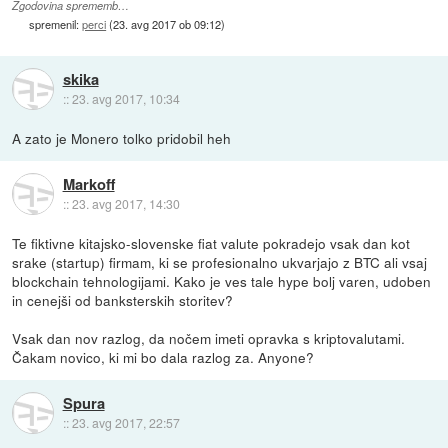
Zgodovina sprememb…
spremenil:
perci
(
23. avg 2017 ob 09:12
)
skika
::
23. avg 2017, 10:34
A zato je Monero tolko pridobil heh
Markoff
::
23. avg 2017, 14:30
Te fiktivne kitajsko-slovenske fiat valute pokradejo vsak dan kot
srake (startup) firmam, ki se profesionalno ukvarjajo z BTC ali vsaj
blockchain tehnologijami. Kako je ves tale hype bolj varen, udoben
in cenejši od banksterskih storitev?
Vsak dan nov razlog, da nočem imeti opravka s kriptovalutami.
Čakam novico, ki mi bo dala razlog za. Anyone?
Spura
::
23. avg 2017, 22:57