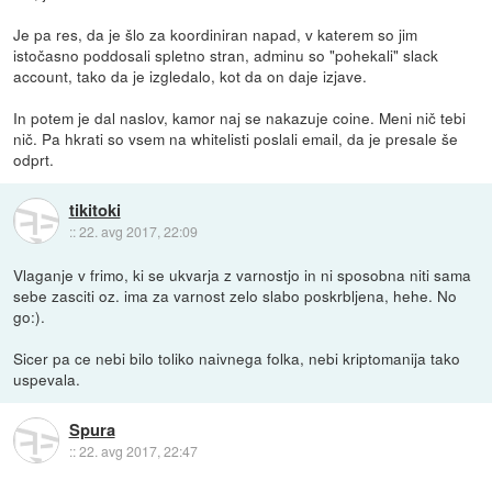
Je pa res, da je šlo za koordiniran napad, v katerem so jim
istočasno poddosali spletno stran, adminu so "pohekali" slack
account, tako da je izgledalo, kot da on daje izjave.
In potem je dal naslov, kamor naj se nakazuje coine. Meni nič tebi
nič. Pa hkrati so vsem na whitelisti poslali email, da je presale še
odprt.
tikitoki
::
22. avg 2017, 22:09
Vlaganje v frimo, ki se ukvarja z varnostjo in ni sposobna niti sama
sebe zasciti oz. ima za varnost zelo slabo poskrbljena, hehe. No
go:).
Sicer pa ce nebi bilo toliko naivnega folka, nebi kriptomanija tako
uspevala.
Spura
::
22. avg 2017, 22:47