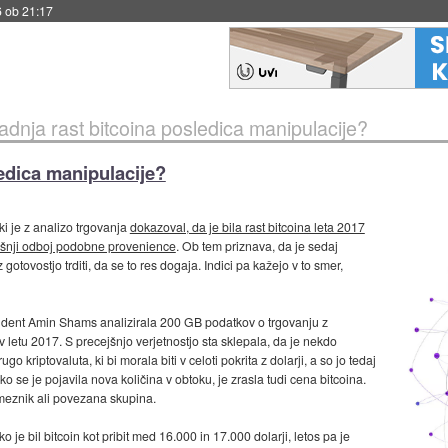
6 ob 21:17
 zadnja rast bitcoina posledica manipulacije?
ledica manipulacije?
ki je z analizo trgovanja
dokazoval, da je bila rast bitcoina leta 2017
tošnji odboj podobne provenience
. Ob tem priznava, da je sedaj
otovostjo trditi, da se to res dogaja. Indici pa kažejo v to smer,
študent Amin Shams analizirala 200 GB podatkov o trgovanju z
 letu 2017. S precejšnjo verjetnostjo sta sklepala, da je nekdo
 kriptovaluta, ki bi morala biti v celoti pokrita z dolarji, a so jo tedaj
o se je pojavila nova količina v obtoku, je zrasla tudi cena bitcoina.
ameznik ali povezana skupina.
 je bil bitcoin kot pribit med 16.000 in 17.000 dolarji, letos pa je