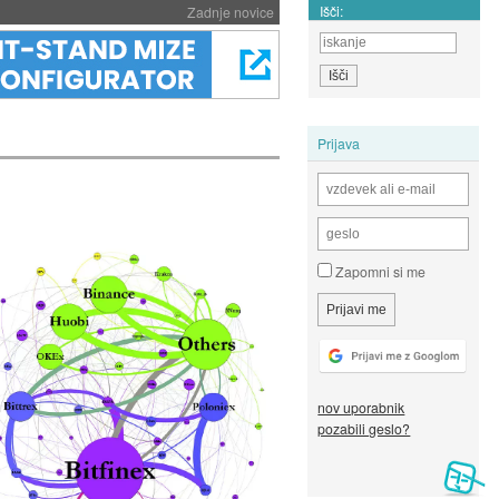
Išči:
Zadnje novice
Prijava
Zapomni si me
nov uporabnik
pozabili geslo?