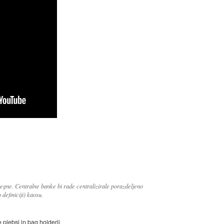
egne. Centralne banke bi rade centralizirale porazdeljeno
 definiciji) kaosu.
 plebsi in bag holderji.