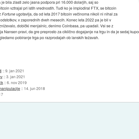
je bila zlasti zelo jasna podpora pri 16.000 dolarjih, saj so
itcoin vztrajal pri istih vrednostih. Tudi ko je implodiral FTX, se bitcoin
iz
Fortune
ugotavlja, da od leta 2017 bitcoin večinoma nikoli ni nihal za
 odstotkov, v zaporednih dveh mesecih. Konec leta 2022 pa je bil v
 zniževalo, dobički menjalnic, denimo Coinbasa, pa upadali. Vsi se z
ja Nansen pravi, da gre preprosto za ciklično dogajanje na trgu in da je sedaj kupce
gledamo pobiranje trga po razprodajah ob lanskih težavah.
i
::
9. jan 2021
ev
::
3. jan 2021
ik
::
6. nov 2019
manipulacije
::
14. jun 2018
17