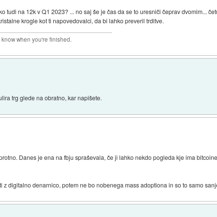
 tudi na 12k v Q1 2023? ... no saj še je čas da se to uresniči čeprav dvomim... čet
stalne krogle kot ti napovedovalci, da bi lahko preveril trditve.
r know when you're finished.
lira trg glede na obratno, kar napišete.
protno. Danes je ena na fbju spraševala, če ji lahko nekdo pogleda kje ima bitcoine,
i z digitalno denarnico, potem ne bo nobenega mass adoptiona in so to samo sanje