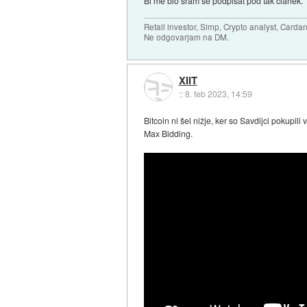
Bi me blo sram se podpisat pod tak clanek.
Retail investor, Simp, Crypto analyst, Cardan
Ne odgovarjam na DM.
XIIT
::
8. feb 2023, 14:59
Bitcoin ni šel nižje, ker so Savdijci pokupil
Max Bidding.