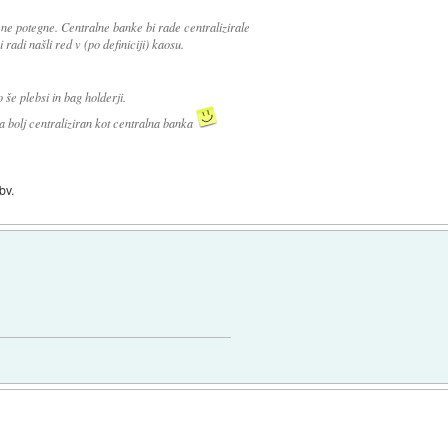
ne potegne. Centralne banke bi rade centralizirale
radi našli red v (po definiciji) kaosu.
 še plebsi in bag holderji.
ta bolj centraliziran kot centralna banka
bv.