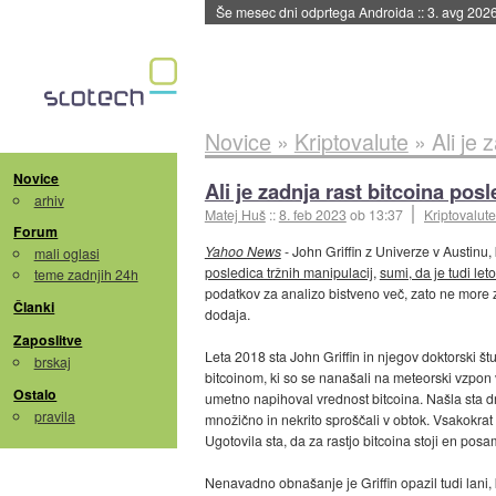
Še mesec dni odprtega Androida
::
3. avg 202
Novice
»
Kriptovalute
»
Ali je
Novice
Ali je zadnja rast bitcoina pos
arhiv
Matej Huš
::
8. feb 2023
ob 13:37
Kriptovalute
Forum
Yahoo News
- John Griffin z Univerze v Austinu, 
mali oglasi
posledica tržnih manipulacij
,
sumi, da je tudi le
teme zadnjih 24h
podatkov za analizo bistveno več, zato ne more z g
Članki
dodaja.
Zaposlitve
Leta 2018 sta John Griffin in njegov doktorski 
brskaj
bitcoinom, ki so se nanašali na meteorski vzpon v
Ostalo
umetno napihoval vrednost bitcoina. Našla sta drugo
pravila
množično in nekrito sproščali v obtok. Vsakokrat k
Ugotovila sta, da za rastjo bitcoina stoji en pos
Nenavadno obnašanje je Griffin opazil tudi lani, ko