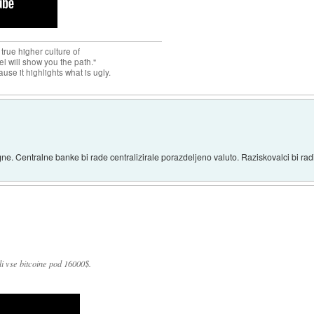
 true higher culture of
el will show you the path."
use it highlights what is ugly.
e. Centralne banke bi rade centralizirale porazdeljeno valuto. Raziskovalci bi radi n
ili vse bitcoine pod 16000$.