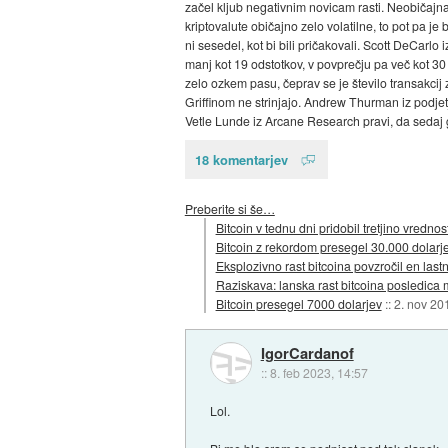
začel kljub negativnim novicam rasti. Neobičajna 
kriptovalute običajno zelo volatilne, to pot pa je b
ni sesedel, kot bi bili pričakovali. Scott DeCarlo 
manj kot 19 odstotkov, v povprečju pa več kot 30
zelo ozkem pasu, čeprav se je število transakcij
Griffinom ne strinjajo. Andrew Thurman iz podjet
Vetle Lunde iz Arcane Research pravi, da sedaj 
18 komentarjev
Preberite si še…
Bitcoin v tednu dni pridobil tretjino vrednost
Bitcoin z rekordom presegel 30.000 dolarj
Eksplozivno rast bitcoina povzročil en lastn
Raziskava: lanska rast bitcoina posledica 
Bitcoin presegel 7000 dolarjev
::
2. nov 20
IgorCardanof
::
8. feb 2023, 14:57
Lol.