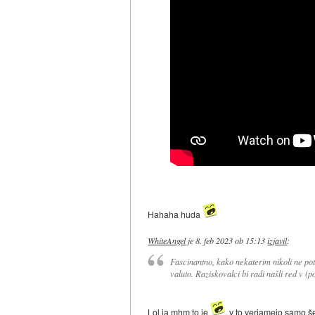
Hahaha huda
WhiteAngel
je
8. feb 2023 ob 15:13
izjavil
:
Fascinantno, kako nekaterim nikoli ne pot
valuto. Raziskovalci bi radi našli red v (po
Lol ja mhm to je
, v to verjamejo samo še