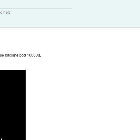
o hejtr
i vse bitcoine pod 16000$.