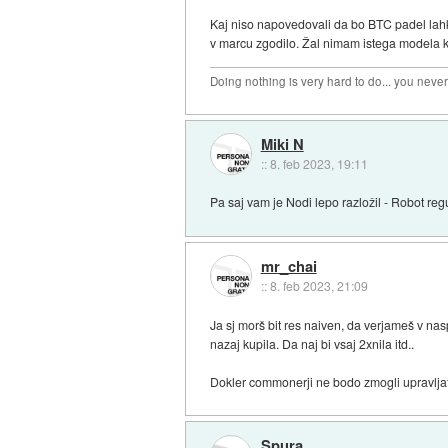
Kaj niso napovedovali da bo BTC padel lahko
v marcu zgodilo. Žal nimam istega modela kri
Doing nothing is very hard to do... you neve
Miki N
::
8. feb 2023, 19:11
Pa saj vam je Nodi lepo razložil - Robot regu
mr_chai
::
8. feb 2023, 21:09
Ja sj morš bit res naiven, da verjameš v nas
nazaj kupila. Da naj bi vsaj 2xnila itd..
Dokler commonerji ne bodo zmogli upravljat
Spura