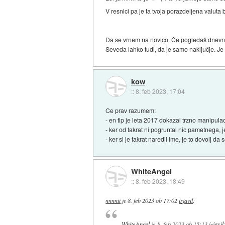
V resnici pa je ta tvoja porazdeljena valuta 
Da se vrnem na novico. Če pogledaš dnevni i
Seveda lahko tudi, da je samo naključje. Je p
kow
::
8. feb 2023, 17:04
Ce prav razumem:
- en tip je leta 2017 dokazal trzno manipulac
- ker od takrat ni pogruntal nic pametnega, j
- ker si je takrat naredil ime, je to dovolj da
WhiteAngel
::
8. feb 2023, 18:49
nnnnii
je
8. feb 2023 ob 17:02
izjavil
:
WhiteAngel
je
8. feb 2023 ob 15:13
izjavil