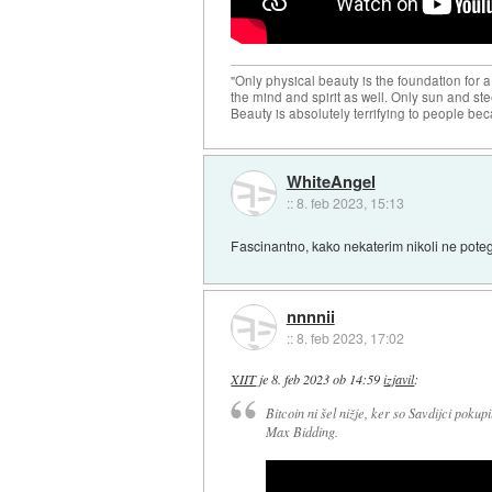
"Only physical beauty is the foundation for a
the mind and spirit as well. Only sun and ste
Beauty is absolutely terrifying to people beca
WhiteAngel
::
8. feb 2023, 15:13
Fascinantno, kako nekaterim nikoli ne potegn
nnnnii
::
8. feb 2023, 17:02
XIIT
je
8. feb 2023 ob 14:59
izjavil
:
Bitcoin ni šel nižje, ker so Savdijci pokup
Max Bidding.