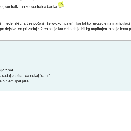
bolj centraliziran kot centralna banka
n tedenski chart se počasi riše wyckoff patern, kar lahko nakazuje na manipulacij
a dejstvo, da pri zadnjih 2-eh sej je kar vidlo da je bil trg napihnjen in se je temu
ijo z boti
e sedaj plasiral, da nekaj "sumi"
 se o njem spet pise
: