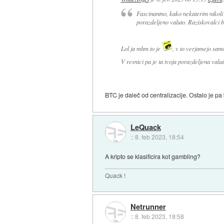
Fascinantno, kako nekaterim nikoli 
porazdeljeno valuto. Raziskovalci bi 
Lol ja mhm to je
, v to verjamejo samo
V resnici pa je ta tvoja porazdeljena valu
BTC je daleč od centralizacije. Ostalo je pa 
LeQuack
::
8. feb 2023, 18:54
A kripto se klasificira kot gambling?
Quack !
Netrunner
::
8. feb 2023, 18:58