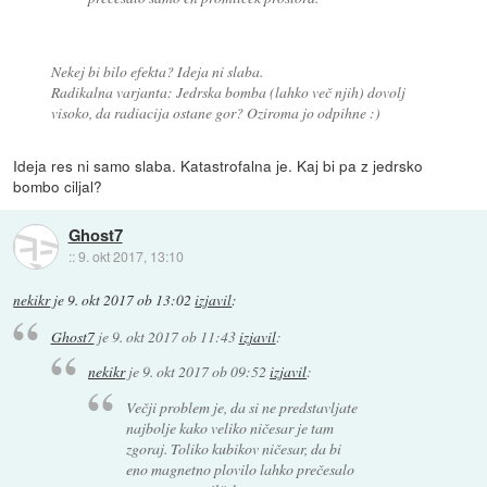
Nekej bi bilo efekta? Ideja ni slaba.
Radikalna varjanta: Jedrska bomba (lahko več njih) dovolj
visoko, da radiacija ostane gor? Oziroma jo odpihne :)
Ideja res ni samo slaba. Katastrofalna je. Kaj bi pa z jedrsko
bombo ciljal?
Ghost7
::
9. okt 2017, 13:10
nekikr
je
9. okt 2017 ob 13:02
izjavil
:
Ghost7
je
9. okt 2017 ob 11:43
izjavil
:
nekikr
je
9. okt 2017 ob 09:52
izjavil
:
Večji problem je, da si ne predstavljate
najbolje kako veliko ničesar je tam
zgoraj. Toliko kubikov ničesar, da bi
eno magnetno plovilo lahko prečesalo