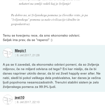
nekateri na zemlji vedeli kaj je življenje!
Pa dobro no, ni življenskega pomena za človeško vrsto, je pa
"žviljenskega" pomena za našo civilizacijo (družbo in
gospodarstva).
Temu se kvecjemu rece, da smo ekonomsko odvisni.
Seljak ima prav, da se "repenci" :)
Magic1
::
8. okt 2017, 21:28
A pa se ti zavedaš, da ekonomsko odvisni pomeni, da so življenja
miljonov, če ne miljard odvisna od tega? Eni kar mislijo, da če bi
danes naprimer ukinilo denar, da bi vsi živeli happily ever after. Ne
nebi, sledil bi pokol velikega dela prebivalstva, ker danes je večina
ljudi popolnoma nesamozadostnih. Trenutni stabilni sistem je zelo
življenskega pomena za 99.9% ljudi.
jest10
::
8. okt 2017, 22:10