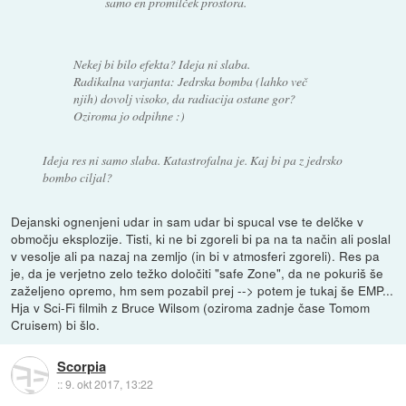
samo en promilček prostora.
Nekej bi bilo efekta? Ideja ni slaba.
Radikalna varjanta: Jedrska bomba (lahko več
njih) dovolj visoko, da radiacija ostane gor?
Oziroma jo odpihne :)
Ideja res ni samo slaba. Katastrofalna je. Kaj bi pa z jedrsko
bombo ciljal?
Dejanski ognenjeni udar in sam udar bi spucal vse te delčke v
območju eksplozije. Tisti, ki ne bi zgoreli bi pa na ta način ali poslal
v vesolje ali pa nazaj na zemljo (in bi v atmosferi zgoreli). Res pa
je, da je verjetno zelo težko določiti "safe Zone", da ne pokuriš še
zaželjeno opremo, hm sem pozabil prej --> potem je tukaj še EMP...
Hja v Sci-Fi filmih z Bruce Wilsom (oziroma zadnje čase Tomom
Cruisem) bi šlo.
Scorpia
::
9. okt 2017, 13:22