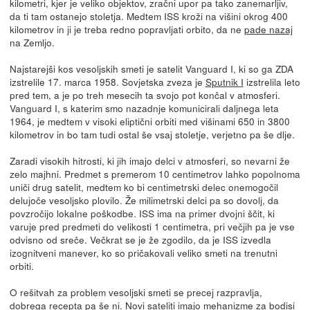
kilometri, kjer je veliko objektov, zračni upor pa tako zanemarljiv,
da ti tam ostanejo stoletja. Medtem ISS kroži na višini okrog 400
kilometrov in ji je treba redno popravljati orbito, da ne
pade nazaj
na Zemljo.
Najstarejši kos vesoljskih smeti je satelit Vanguard I, ki so ga ZDA
izstrelile 17. marca 1958. Sovjetska zveza je
Sputnik I
izstrelila leto
pred tem, a je po treh mesecih ta svojo pot končal v atmosferi.
Vanguard I, s katerim smo nazadnje komunicirali daljnega leta
1964, je medtem v visoki eliptični orbiti med višinami 650 in 3800
kilometrov in bo tam tudi ostal še vsaj stoletje, verjetno pa še dlje.
Zaradi visokih hitrosti, ki jih imajo delci v atmosferi, so nevarni že
zelo majhni. Predmet s premerom 10 centimetrov lahko popolnoma
uniči drug satelit, medtem ko bi centimetrski delec onemogočil
delujoče vesoljsko plovilo. Že milimetrski delci pa so dovolj, da
povzročijo lokalne poškodbe. ISS ima na primer dvojni ščit, ki
varuje pred predmeti do velikosti 1 centimetra, pri večjih pa je vse
odvisno od sreče. Večkrat se je že zgodilo, da je ISS izvedla
izognitveni manever, ko so pričakovali veliko smeti na trenutni
orbiti.
O rešitvah za problem vesoljski smeti se precej razpravlja,
dobrega recepta pa še ni. Novi sateliti imajo mehanizme za bodisi