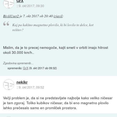
GrX
::
9. okt 2017, 09:30
BivšiUser2
je
7. okt 2017 ob 20:40
izjavil
:
Kaj pa kakšno magnetno plovilo, ki bi lovilo te delce, kot
rešitev?
Mislim, da je to precej nemogoče, kajti smeti v orbiti imajo hitrost
okoli 30.000 km/h..
Zgodovina sprememb…
spremenilo:
GrX
(
9. okt 2017 ob 09:32
)
nekikr
::
9. okt 2017, 09:52
Večji problem je, da si ne predstavljate najbolje kako veliko ničesar
je tam zgoraj. Toliko kubikov ničesar, da bi eno magnetno plovilo
lahko prečesalo samo en promilček prostora.