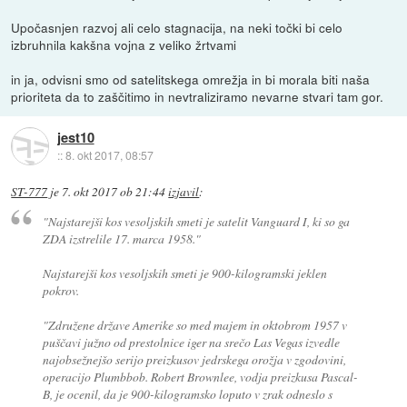
Upočasnjen razvoj ali celo stagnacija, na neki točki bi celo
izbruhnila kakšna vojna z veliko žrtvami
in ja, odvisni smo od satelitskega omrežja in bi morala biti naša
prioriteta da to zaščitimo in nevtraliziramo nevarne stvari tam gor.
jest10
::
8. okt 2017, 08:57
ST-777
je
7. okt 2017 ob 21:44
izjavil
:
"Najstarejši kos vesoljskih smeti je satelit Vanguard I, ki so ga
ZDA izstrelile 17. marca 1958."
Najstarejši kos vesoljskih smeti je 900-kilogramski jeklen
pokrov.
"Združene države Amerike so med majem in oktobrom 1957 v
puščavi južno od prestolnice iger na srečo Las Vegas izvedle
najobsežnejšo serijo preizkusov jedrskega orožja v zgodovini,
operacijo Plumbbob. Robert Brownlee, vodja preizkusa Pascal-
B, je ocenil, da je 900-kilogramsko loputo v zrak odneslo s