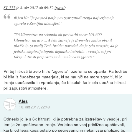
ST-777
je
8. okt 2017 ob 09:52
izjavil
:
@jest10: "je pa med potjo navzgor zaradi trenja najverjetneje
zgorela v Zemljini atmosferi."
"56 kilometrov na sekundo ob pretvorbi znese 201.600
kilometrov na uro. ... A leta kasneje je Brownlee malce obrnil
ploščo in za medij Tech Insider povedal, da je zelo mogoče, da je
jedrska eksplozija loputo dejansko izstrelila v vesolje, saj pri
takšni hitrosti preprosto ne bi imela časa zgoreti."
Pri tej hitrosti bi zelo hitro "zgorela", ozeroma se uparila. Pa tudi če
bi bila iz čudežnega materjala, ki se mu nič ne more zgoditi, bi jo
trenje upočasnilo in vprašanje, če bi sploh še imela ubežno hitrost
pri zapustitvi atmosfere.
Ales
::
8. okt 2017, 22:48
Odneslo jo je s 6x hitrosti, ki je potrebna za izstrelitev v vesolje, pri
tem je že upoštevano trenje. Verjetno so vsaj približno upoštevali,
kaj bi od tega kosa ostalo po segrevanju in nekaj vsaj približno bi,