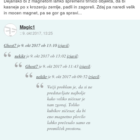
Dejansko bi z magnetom lahko spremenil tirnico objekta, da bi
kasneje po x krozenju zemlje, padli in zagoreli. Zdaj pa naredi velik
in mocen magnet, pa se gor ga spravi...
Magic1
::
9. okt 2017, 13:25
Ghost7
je
9. okt 2017 ob 13:10
izjavil
:
nekikr
je
9. okt 2017 ob 13:02
izjavil
:
Ghost7
je
9. okt 2017 ob 11:43
izjavil
:
nekikr
je
9. okt 2017 ob 09:52
izjavil
:
Večji problem je, da si ne
predstavljate najbolje
kako veliko ničesar je
tam zgoraj. Toliko
kubikov ničesar, da bi
eno magnetno plovilo
lahko prečesalo samo en
promilček prostora.