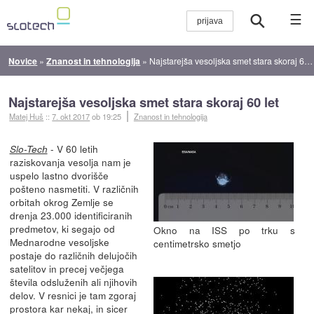
☰
Novice
»
Znanost in tehnologija
»
Najstarejša vesoljska smet stara skoraj 60 let
Najstarejša vesoljska smet stara skoraj 60 let
Matej Huš
::
7. okt 2017
ob 19:25
Znanost in tehnologija
- V 60 letih
Slo-Tech
raziskovanja vesolja nam je
uspelo lastno dvorišče
pošteno nasmetiti. V različnih
orbitah okrog Zemlje se
drenja 23.000 identificiranih
predmetov, ki segajo od
Okno na ISS po trku s
Mednarodne vesoljske
centimetrsko smetjo
postaje do različnih delujočih
satelitov in precej večjega
števila odsluženih ali njihovih
delov. V resnici je tam zgoraj
prostora kar nekaj, in sicer