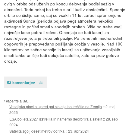
dvig v
orbito odsluženih
po koncu delovanja bodisi sežig v
atmosferi. Toda nekaj bo treba storiti tudi z obstoječimi. Spodnje
orbite se čistijo same, saj se vsakih 11 let zaradi spremenjene
aktivnosti Sonca (perioda pojava peg) atmosfera nekoliko
raztegne in počisti smeti v spodnjih orbitah. Više bo treba vsaj
največje kose pobrati ročno. Omenjajo se tudi laserji za
razstreljevanje, a je treba biti pazljiv. Po trenutnih mednarodnih
dogovorih je prepovedano pošiljanje orožja v vesolje. Nad 100
kilometrov se začne vesolje in laserji za uničevanje vesoljskih
smeti lahko uničijo tudi delujoče satelite, zato so prav gotovo
orožje.
53 komentarjev
Preberite si še…
Vesoljsko plovilo izpred pol stoletja bo treščilo na Zemljo
::
2. maj
2025
ESA bo leta 2027 izstrelila in namerno deorbitirala satelit
::
28. sep
2024
Satelita zgolj deset metrov od trka
::
23. apr 2024