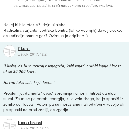
magnetno plovilo lahko prečesalo samo en promilček prostora.
Nekej bi bilo efekta? Ideja ni slaba.
Radikalna varjanta: Jedrska bomba (lahko več njih) dovolj visoko,
da radiacija ostane gor? Oziroma jo odpihne :)
fikus_
::
9. okt 2017, 12:24
"Mislim, da je to precej nemogoče, kajti smeti v orbiti imajo hitrost
okoli 30.000 km/h..
Ravno tako tisti, ki jih lovi... "
Problem je, da mora "lovec" spreminjati smer in hitrost da ulovi
smeti. Za to se pa porabi energija, ki je zelo draga, ko jo spraviš iz
zemlje do "lovca". Potem pa še moraš smeti ali odvreči v vesolje ali
pa spustiti na proti zemlji, da zgorijo.
lucca brassi
::
9. okt 2017, 12:40