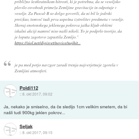
približno šestkratnikom hitrosti, ki je potrebna, da se vesoljsko
plovilo osvobodi primeža Zemljine gravitacije in odpotuje v
vesolje. Za Pascal-B so dolgo govorili, da ni bil le jedrski
preizkus, temveč tudi prva uspešna izstrelitev predmeta v vesolje.
Skoraj enotonskega jeklenega pokrova jaška kljub obširni
iskalni akciji namreč niso našli nikoli. To je podprlo teorijo, da
je loputa zagotovo zapustila Zemljo."
https://siol.net/digisvet/novice/najhit...
je pa med potjo navzgor zaradi trenja najverjetneje zgorela v
Zemljini atmosferi.
Poldi112
::
8. okt 2017, 09:02
Ja, nekako je smiselno, da če sledijo 1cm velikim smetem, da bi
našli tudi 900kg jeklen pokrov...
Seljak
::
8. okt 2017, 09:15