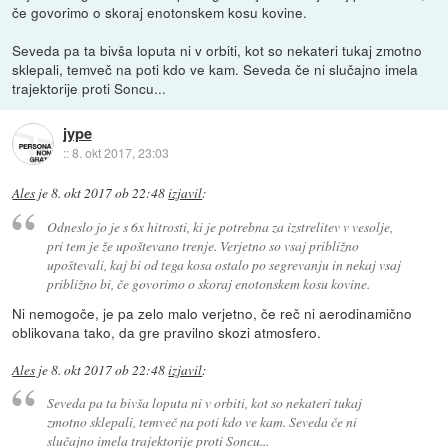
če govorimo o skoraj enotonskem kosu kovine.
Seveda pa ta bivša loputa ni v orbiti, kot so nekateri tukaj zmotno
sklepali, temveč na poti kdo ve kam. Seveda če ni slučajno imela
trajektorije proti Soncu...
jype
::
8. okt 2017, 23:03
Ales
je
8. okt 2017 ob 22:48
izjavil
:
Odneslo jo je s 6x hitrosti, ki je potrebna za izstrelitev v vesolje,
pri tem je že upoštevano trenje. Verjetno so vsaj približno
upoštevali, kaj bi od tega kosa ostalo po segrevanju in nekaj vsaj
približno bi, če govorimo o skoraj enotonskem kosu kovine.
Ni nemogoče, je pa zelo malo verjetno, če reč ni aerodinamično
oblikovana tako, da gre pravilno skozi atmosfero.
Ales
je
8. okt 2017 ob 22:48
izjavil
:
Seveda pa ta bivša loputa ni v orbiti, kot so nekateri tukaj
zmotno sklepali, temveč na poti kdo ve kam. Seveda če ni
slučajno imela trajektorije proti Soncu...