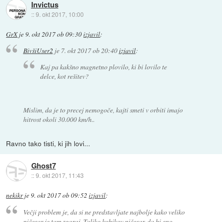
Invictus
::
9. okt 2017, 10:00
GrX
je
9. okt 2017 ob 09:30
izjavil
:
BivšiUser2
je
7. okt 2017 ob 20:40
izjavil
:
Kaj pa kakšno magnetno plovilo, ki bi lovilo te
delce, kot rešitev?
Mislim, da je to precej nemogoče, kajti smeti v orbiti imajo
hitrost okoli 30.000 km/h..
Ravno tako tisti, ki jih lovi...
Ghost7
::
9. okt 2017, 11:43
nekikr
je
9. okt 2017 ob 09:52
izjavil
:
Večji problem je, da si ne predstavljate najbolje kako veliko
ničesar je tam zgoraj. Toliko kubikov ničesar, da bi eno