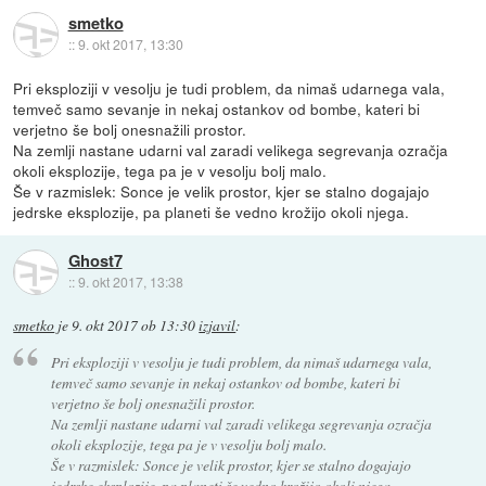
smetko
::
9. okt 2017, 13:30
Pri eksploziji v vesolju je tudi problem, da nimaš udarnega vala,
temveč samo sevanje in nekaj ostankov od bombe, kateri bi
verjetno še bolj onesnažili prostor.
Na zemlji nastane udarni val zaradi velikega segrevanja ozračja
okoli eksplozije, tega pa je v vesolju bolj malo.
Še v razmislek: Sonce je velik prostor, kjer se stalno dogajajo
jedrske eksplozije, pa planeti še vedno krožijo okoli njega.
Ghost7
::
9. okt 2017, 13:38
smetko
je
9. okt 2017 ob 13:30
izjavil
:
Pri eksploziji v vesolju je tudi problem, da nimaš udarnega vala,
temveč samo sevanje in nekaj ostankov od bombe, kateri bi
verjetno še bolj onesnažili prostor.
Na zemlji nastane udarni val zaradi velikega segrevanja ozračja
okoli eksplozije, tega pa je v vesolju bolj malo.
Še v razmislek: Sonce je velik prostor, kjer se stalno dogajajo
jedrske eksplozije, pa planeti še vedno krožijo okoli njega.