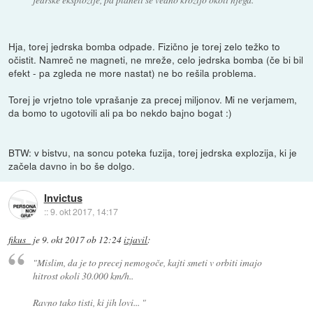
Hja, torej jedrska bomba odpade. Fizično je torej zelo težko to
očistit. Namreč ne magneti, ne mreže, celo jedrska bomba (če bi bil
efekt - pa zgleda ne more nastat) ne bo rešila problema.
Torej je vrjetno tole vprašanje za precej miljonov. Mi ne verjamem,
da bomo to ugotovili ali pa bo nekdo bajno bogat :)
BTW: v bistvu, na soncu poteka fuzija, torej jedrska explozija, ki je
začela davno in bo še dolgo.
Invictus
::
9. okt 2017, 14:17
fikus_
je
9. okt 2017 ob 12:24
izjavil
:
"Mislim, da je to precej nemogoče, kajti smeti v orbiti imajo
hitrost okoli 30.000 km/h..
Ravno tako tisti, ki jih lovi... "