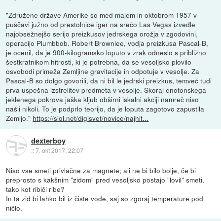
"Združene države Amerike so med majem in oktobrom 1957 v
puščavi južno od prestolnice iger na srečo Las Vegas izvedle
najobsežnejšo serijo preizkusov jedrskega orožja v zgodovini,
operacijo Plumbbob. Robert Brownlee, vodja preizkusa Pascal-B,
je ocenil, da je 900-kilogramsko loputo v zrak odneslo s približno
šestkratnikom hitrosti, ki je potrebna, da se vesoljsko plovilo
osvobodi primeža Zemljine gravitacije in odpotuje v vesolje. Za
Pascal-B so dolgo govorili, da ni bil le jedrski preizkus, temveč tudi
prva uspešna izstrelitev predmeta v vesolje. Skoraj enotonskega
jeklenega pokrova jaška kljub obširni iskalni akciji namreč niso
našli nikoli. To je podprlo teorijo, da je loputa zagotovo zapustila
Zemljo."
https://siol.net/digisvet/novice/najhit...
dexterboy
::
7. okt 2017, 22:07
Niso vse smeti privlačne za magnete; ali ne bi bilo bolje, če bi
preprosto s kakšnim "zidom" pred vesoljsko postajo "lovil" smeti,
tako kot ribiči ribe?
In ta zid bi lahko bil iz čiste vode, saj so zgoraj temperature pod
ničlo.