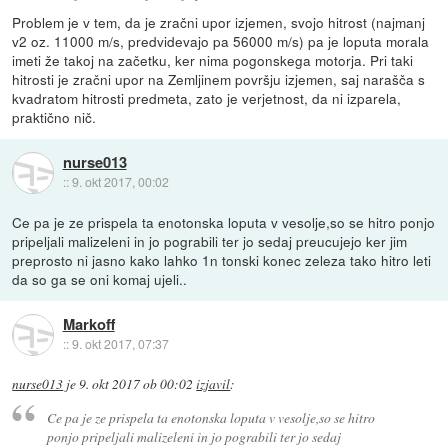
Problem je v tem, da je zračni upor izjemen, svojo hitrost (najmanj
v2 oz. 11000 m/s, predvidevajo pa 56000 m/s) pa je loputa morala
imeti že takoj na začetku, ker nima pogonskega motorja. Pri taki
hitrosti je zračni upor na Zemljinem površju izjemen, saj narašča s
kvadratom hitrosti predmeta, zato je verjetnost, da ni izparela,
praktično nič.
nurse013
::
9. okt 2017, 00:02
Ce pa je ze prispela ta enotonska loputa v vesolje,so se hitro ponjo
pripeljali malizeleni in jo pograbili ter jo sedaj preucujejo ker jim
preprosto ni jasno kako lahko 1n tonski konec zeleza tako hitro leti
da so ga se oni komaj ujeli..
Markoff
::
9. okt 2017, 07:37
nurse013
je
9. okt 2017 ob 00:02
izjavil
:
Ce pa je ze prispela ta enotonska loputa v vesolje,so se hitro
ponjo pripeljali malizeleni in jo pograbili ter jo sedaj