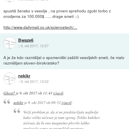
spustiš žensko v vesolje , na prvem sprehodu zgubi torbo z
orodjema za 100.000$ ..... drage smeti ;-)
http://www.dailymail.co.uk/sciencetech/...
Bwaze6
::
9. okt 2017, 12:57
A je že kdo razmišljal o spomeniški zaščiti vesoljskih smeti, če malo
razmišljam sloven-birokratsko?
nekikr
::
9. okt 2017, 13:02
Ghost7
je
9. okt 2017 ob 11:43
izjavil
:
nekikr
je
9. okt 2017 ob 09:52
izjavil
:
Večji problem je, da si ne predstavljate najbolje
kako veliko ničesar je tam zgoraj. Toliko kubikov
ničesar, da bi eno magnetno plovilo lahko
prečesalo samo en promilček prostora.