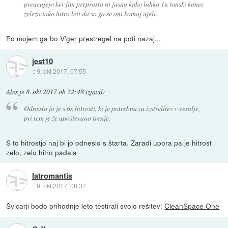
preucujejo ker jim preprosto ni jasno kako lahko 1n tonski konec
zeleza tako hitro leti da so ga se oni komaj ujeli..
Po mojem ga bo V'ger prestregel na poti nazaj...
jest10
::
9. okt 2017, 07:55
Ales
je
8. okt 2017 ob 22:48
izjavil
:
Odneslo jo je s 6x hitrosti, ki je potrebna za izstrelitev v vesolje,
pri tem je že upoštevano trenje.
S to hitrostjo naj bi jo odneslo s štarta. Zaradi upora pa je hitrost
zelo, zelo hitro padala
Iatromantis
::
9. okt 2017, 08:37
Švicarji bodo prihodnje leto testirali svojo rešitev:
CleanSpace One