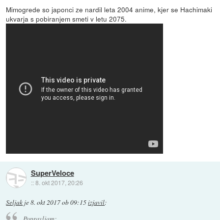
Mimogrede so japonci ze nardil leta 2004 anime, kjer se Hachimaki
ukvarja s pobiranjem smeti v letu 2075.
SuperVeloce
::
8. okt 2017, 20:26
Seljak
je
8. okt 2017 ob 09:15
izjavil
:
Popravljam: