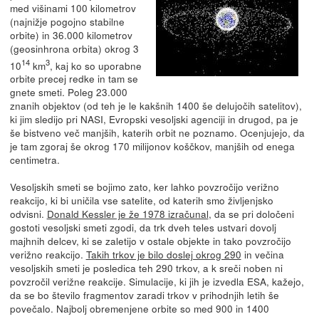
med višinami 100 kilometrov
(najnižje pogojno stabilne
orbite) in 36.000 kilometrov
(geosinhrona orbita) okrog 3
14
3
10
km
, kaj ko so uporabne
orbite precej redke in tam se
gnete smeti. Poleg 23.000
znanih objektov (od teh je le kakšnih 1400 še delujočih satelitov),
ki jim sledijo pri NASI, Evropski vesoljski agenciji in drugod, pa je
še bistveno več manjših, katerih orbit ne poznamo. Ocenjujejo, da
je tam zgoraj še okrog 170 milijonov koščkov, manjših od enega
centimetra.
Vesoljskih smeti se bojimo zato, ker lahko povzročijo verižno
reakcijo, ki bi uničila vse satelite, od katerih smo življenjsko
odvisni.
Donald Kessler je že 1978 izračunal
, da se pri določeni
gostoti vesoljski smeti zgodi, da trk dveh teles ustvari dovolj
majhnih delcev, ki se zaletijo v ostale objekte in tako povzročijo
verižno reakcijo.
Takih trkov je bilo doslej okrog 290
in večina
vesoljskih smeti je posledica teh 290 trkov, a k sreči noben ni
povzročil verižne reakcije. Simulacije, ki jih je izvedla ESA, kažejo,
da se bo število fragmentov zaradi trkov v prihodnjih letih še
povečalo. Najbolj obremenjene orbite so med 900 in 1400