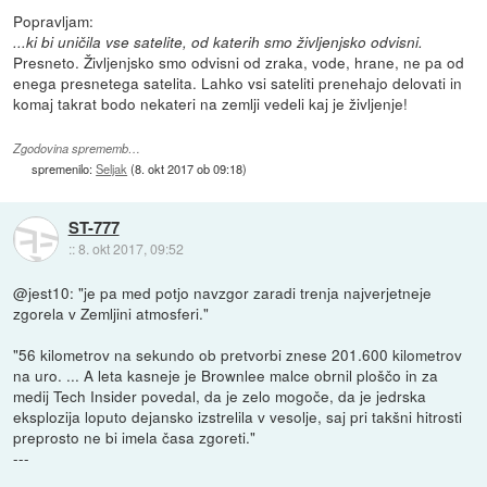
Popravljam:
...ki bi uničila vse satelite, od katerih smo življenjsko odvisni.
Presneto. Življenjsko smo odvisni od zraka, vode, hrane, ne pa od
enega presnetega satelita. Lahko vsi sateliti prenehajo delovati in
komaj takrat bodo nekateri na zemlji vedeli kaj je življenje!
Zgodovina sprememb…
spremenilo:
Seljak
(
8. okt 2017 ob 09:18
)
ST-777
::
8. okt 2017, 09:52
@jest10: "je pa med potjo navzgor zaradi trenja najverjetneje
zgorela v Zemljini atmosferi."
"56 kilometrov na sekundo ob pretvorbi znese 201.600 kilometrov
na uro. ... A leta kasneje je Brownlee malce obrnil ploščo in za
medij Tech Insider povedal, da je zelo mogoče, da je jedrska
eksplozija loputo dejansko izstrelila v vesolje, saj pri takšni hitrosti
preprosto ne bi imela časa zgoreti."
---