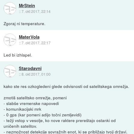
MrStein
::
7. okt 2017, 22:14
Zgoraj ni temperature.
MaterVola
::
7. okt 2017, 22:17
Led bi izhlapel.
Starodavni
::
8. okt 2017, 01:00
kako ste res ozkogledeni glede odvisnosti od satelitskega omrežja.
zmotiš satelitsko omrežje, pomeni
- slabše vremenske napovedi
- komunikacijski mrk
- 0 gps (kar pomeni adijo točni zemljevidi)
- težji vstop v vesolje, ko nove raktere prereštajo ostanki od
uničenih satelitov.
- nezmožnost detekcije sovražnih enot, ki se približajo tvoji državi.