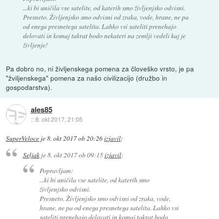
...ki bi uničila vse satelite, od katerih smo življenjsko odvisni.
Presneto. Življenjsko smo odvisni od zraka, vode, hrane, ne pa
od enega presnetega satelita. Lahko vsi sateliti prenehajo
delovati in komaj takrat bodo nekateri na zemlji vedeli kaj je
življenje!
Pa dobro no, ni življenskega pomena za človeško vrsto, je pa
"žviljenskega" pomena za našo civilizacijo (družbo in
gospodarstva).
ales85
::
8. okt 2017, 21:05
SuperVeloce
je
8. okt 2017 ob 20:26
izjavil
:
Seljak
je
8. okt 2017 ob 09:15
izjavil
:
Popravljam:
...ki bi uničila vse satelite, od katerih smo
življenjsko odvisni.
Presneto. Življenjsko smo odvisni od zraka, vode,
hrane, ne pa od enega presnetega satelita. Lahko vsi
sateliti prenehajo delovati in komaj takrat bodo