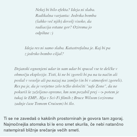
Nekej bi bilo efekta? Ideja ni slaba.
Radikalna varjanta: Jedrska bomba
(lahko več njih) dovolj visoko, da
radiacija ostane gor? Oziroma jo
odpihne :)
Ideja res ni samo slaba. Katastrofalna je. Kaj bi pa
z jedrsko bombo ciljal?
Dejanski ognenjeni udar in sam udar bi spucal vse te delčke v
območju eksplozije. Tisti, ki ne bi zgoreli bi pa na ta način ali
poslal v vesolje ali pa nazaj na zemljo (in bi v atmosferi zgoreli).
Res pa je, da je verjetno zelo težko določiti "safe Zone", da ne
pokuriš še zaželjeno opremo, hm sem pozabil prej --> potem je
tukaj še EMP... Hja v Sci-Fi filmih z Bruce Wilsom (oziroma
zadnje čase Tomom Cruisem) bi šlo.
Ti se ne zavedaš o kakšnih prostorninah je govora tam zgoraj.
Najmočnejša atomska bi le eno smet skurila, če nebi natančno
natempirali bližnje srečanje večih smeti.