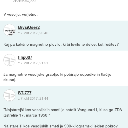
že zelo majhni.
V vesolju, verjetno.
BivšiUser2
::
7. okt 2017, 20:40
Kaj pa kakšno magnetno plovilo, ki bi lovilo te delce, kot rešitev?
filip007
::
7. okt 2017, 21:21
Ja magnetne vesoljske grablje, ki pobirajo odpadke in tlačijo
skupaj.
ST-777
::
7. okt 2017, 21:44
"Najstarejši kos vesoljskih smeti je satelit Vanguard I, ki so ga ZDA
izstrelile 17. marca 1958."
Najstarejši kos vesoljskih smeti je 900-kilogramski jeklen pokrov.