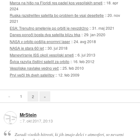
Marca na hišo na Floridi res padel kos vesoljskih smeti
::
18. apr
2024
Ruska razstrelitev satelita bo problem še vsaj desetletje
::
20. nov
2021
ESA: Trenutno smetenje po orbiti je nevzdržno
::
31. maj 2021
Danes ponoči bosta dva satelita blizu trka
::
29. jan 2020
NASA v orbito pošilja enormni laser
::
24. avg 2018
NASA je stara 60 let
::
30. jul 2018
Manevriranje ISS okoli vesoljski smeti
::
6. jul 2013
Švica razvija čistilni satelit za orbito
::
16. feb 2012
Vesoljske navlake vedno več
::
25. feb 2010
Prvi večji trk dveh satelitov
::
12. feb 2009
«
1
2
»
MrStein
::
7. okt 2017, 20:13
Zaradi visokih hitrosti, ki jih imajo delci v atmosferi, so nevarni