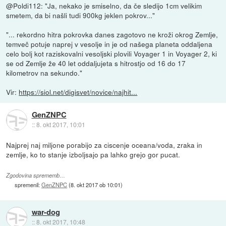
@Poldi112: "Ja, nekako je smiselno, da če sledijo 1cm velikim
smetem, da bi našli tudi 900kg jeklen pokrov..."
"... rekordno hitra pokrovka danes zagotovo ne kroži okrog Zemlje,
temveč potuje naprej v vesolje in je od našega planeta oddaljena
celo bolj kot raziskovalni vesoljski plovili Voyager 1 in Voyager 2, ki
se od Zemlje že 40 let oddaljujeta s hitrostjo od 16 do 17
kilometrov na sekundo."
Vir:
https://siol.net/digisvet/novice/najhit...
GenZNPC
::
8. okt 2017, 10:01
Najprej naj miljone porabijo za ciscenje oceana/voda, zraka in
zemlje, ko to stanje izboljsajo pa lahko grejo gor pucat.
Zgodovina sprememb…
spremenil:
GenZNPC
(
8. okt 2017 ob 10:01
)
war-dog
::
8. okt 2017, 10:48