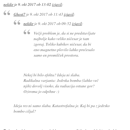
nekikr
je
9. okt 2017 ob 13:02
izjavil
:
Ghost7
je
9. okt 2017 ob 11:43
izjavil
:
nekikr
je
9. okt 2017 ob 09:52
izjavil
:
Večji problem je, da si ne predstavljate
najbolje kako veliko ničesar je tam
zgoraj. Toliko kubikov ničesar, da bi
eno magnetno plovilo lahko prečesalo
samo en promilček prostora.
Nekej bi bilo efekta? Ideja ni slaba.
Radikalna varjanta: Jedrska bomba (lahko več
njih) dovolj visoko, da radiacija ostane gor?
Oziroma jo odpihne :)
Ideja res ni samo slaba. Katastrofalna je. Kaj bi pa z jedrsko
bombo ciljal?