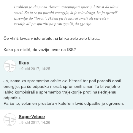
Problem je, da mora "lovec" spreminjati smer in hitrost da ulovi
smeti. Za to se pa porabi energija, ki je zelo draga, ko jo spraviš
iz zemlje do "lovca". Potem pa še moraš smeti ali odvreči v
vesolje ali pa spustiti na proti zemlji, da zgorijo.
Če vtiriš lovca v isto orbito, si lahko zelo zelo blizu...
Kako pa misliš, da vozijo tovor na ISS?
fikus_
::
9. okt 2017, 14:25
Ja, samo za spremembo orbite oz. hitrosti ter poti porabiš dosti
energije, pa še odpadku moraš spremeniti smer. To bi verjetno
lahko kombinirali s spremembo trajektorije proti naslednjemu
odpadku.
Pa še to, volumen prostora v katerem loviš odpadke je ogromen.
SuperVeloce
::
9. okt 2017, 14:26