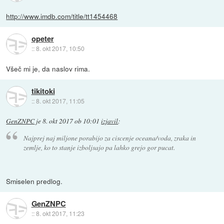
http://www.imdb.com/title/tt1454468
opeter
::
8. okt 2017, 10:50
Všeč mi je, da naslov rima.
tikitoki
::
8. okt 2017, 11:05
GenZNPC
je
8. okt 2017 ob 10:01
izjavil
:
Najprej naj miljone porabijo za ciscenje oceana/voda, zraka in
zemlje, ko to stanje izboljsajo pa lahko grejo gor pucat.
Smiselen predlog.
GenZNPC
::
8. okt 2017, 11:23