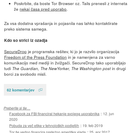
Poskrbite, da boste Tor Browser oz. Tails prenesli z interneta
že
nekaj časa pred uporabo
.
Za vsa dodatna vprašanja in pojasnila nas lahko kontaktirate
preko sistema samega.
Kdo so strici iz ozadja
SecureDrop
je programska rešitev, ki jo je razvilo organizacija
Freedom of the Press Foundation
in je namenjena za varno
komunikacijo med mediji in žvižgači. SecureDrop tako uporabljajo
tudi
in drugi
The Guardian, The NewYorker, The Washington post
borci za svobodo misli.
62 komentarjev
Preberite si še…
Facebook za FBI financiral hekanje svojega uporabnika
::
12. jun
2020
Pobuda za več etike v tehnoloških podjetjih
::
19. feb 2019
Tor še vedno financira pretežno ameriška vlada
::
25. apr 2017