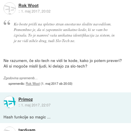
Rok Woot
::
1. maj 2017, 20:02
Ko boste prišli na spletno stran enostavno sledite navodilom.
Pomembno je, da si zapomnite unikatno kodo, ki se vam bo
izpisala. To je namreč vaša unikatna identifikacija za sistem, in
je ne vidi nihče drug, tudi Slo-Tech ne.
Ne razumem, če slo-tech ne vidi te kode, kako jo potem preveri?
Ali si mogoče mislil ljudi, ki delajo za slo-tech?
Zgodovina sprememb…
spremenilo:
Rok Woot
(
1. maj 2017 ob 20:03
)
Primoz
::
1. maj 2017, 22:07
Hash funkcije so magic ...
tardusm