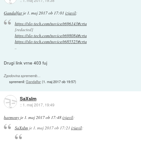
::
1. maj 2017, 19:38
Gandalfar
je
1. maj 2017 ob 17:01
izjavil
:
https://slo-tech.com/novice/t696143#crta
[redacted]
https://slo-tech.com/novice/t698084#crta
https://slo-tech.com/novice/t685525#crta
..
Drugi link vrne 403 fuj
Zgodovina sprememb…
spremenil:
Gandalfar
(
1. maj 2017 ob 19:57
)
SaXsIm
::
1. maj 2017, 19:49
harmony
je
1. maj 2017 ob 17:48
izjavil
:
SaXsIm
je
1. maj 2017 ob 17:21
izjavil
: