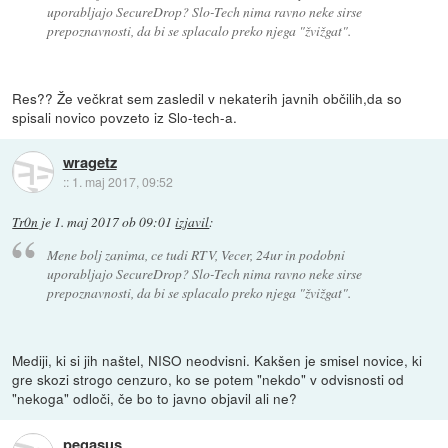
uporabljajo SecureDrop? Slo-Tech nima ravno neke sirse
prepoznavnosti, da bi se splacalo preko njega "žvižgat".
Res?? Že večkrat sem zasledil v nekaterih javnih občilih,da so
spisali novico povzeto iz Slo-tech-a.
wragetz
::
1. maj 2017, 09:52
Tr0n
je
1. maj 2017 ob 09:01
izjavil
:
Mene bolj zanima, ce tudi RTV, Vecer, 24ur in podobni
uporabljajo SecureDrop? Slo-Tech nima ravno neke sirse
prepoznavnosti, da bi se splacalo preko njega "žvižgat".
Mediji, ki si jih naštel, NISO neodvisni. Kakšen je smisel novice, ki
gre skozi strogo cenzuro, ko se potem "nekdo" v odvisnosti od
"nekoga" odloči, če bo to javno objavil ali ne?
pegasus