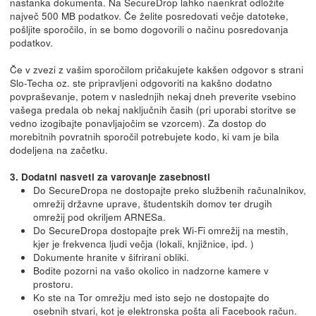
nastanka dokumenta. Na SecureDrop lahko naenkrat odložite
največ 500 MB podatkov. Če želite posredovati večje datoteke,
pošljite sporočilo, in se bomo dogovorili o načinu posredovanja
podatkov.
Če v zvezi z vašim sporočilom pričakujete kakšen odgovor s strani
Slo-Techa oz. ste pripravljeni odgovoriti na kakšno dodatno
povpraševanje, potem v naslednjih nekaj dneh preverite vsebino
vašega predala ob nekaj naključnih časih (pri uporabi storitve se
vedno izogibajte ponavljajočim se vzorcem). Za dostop do
morebitnih povratnih sporočil potrebujete kodo, ki vam je bila
dodeljena na začetku.
3. Dodatni nasveti za varovanje zasebnosti
Do SecureDropa ne dostopajte preko službenih računalnikov,
omrežij državne uprave, študentskih domov ter drugih
omrežij pod okriljem ARNESa.
Do SecureDropa dostopajte prek Wi-Fi omrežij na mestih,
kjer je frekvenca ljudi večja (lokali, knjižnice, ipd. )
Dokumente hranite v šifrirani obliki.
Bodite pozorni na vašo okolico in nadzorne kamere v
prostoru.
Ko ste na Tor omrežju med isto sejo ne dostopajte do
osebnih stvari, kot je elektronska pošta ali Facebook račun.