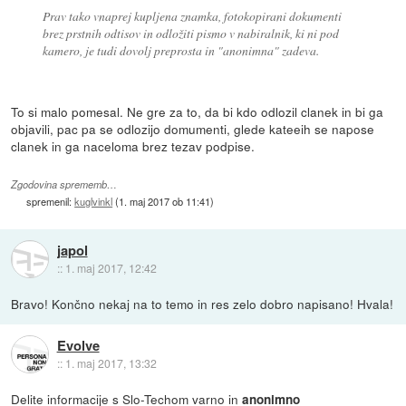
Prav tako vnaprej kupljena znamka, fotokopirani dokumenti
brez prstnih odtisov in odložiti pismo v nabiralnik, ki ni pod
kamero, je tudi dovolj preprosta in "anonimna" zadeva.
To si malo pomesal. Ne gre za to, da bi kdo odlozil clanek in bi ga
objavili, pac pa se odlozijo domumenti, glede kateeih se napose
clanek in ga naceloma brez tezav podpise.
Zgodovina sprememb…
spremenil:
kuglvinkl
(
1. maj 2017 ob 11:41
)
japol
::
1. maj 2017, 12:42
Bravo! Končno nekaj na to temo in res zelo dobro napisano! Hvala!
Evolve
::
1. maj 2017, 13:32
Delite informacije s Slo-Techom varno in
anonimno