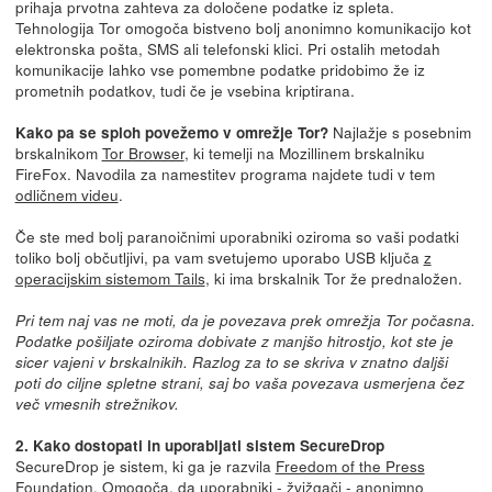
prihaja prvotna zahteva za določene podatke iz spleta.
Tehnologija Tor omogoča bistveno bolj anonimno komunikacijo kot
elektronska pošta, SMS ali telefonski klici. Pri ostalih metodah
komunikacije lahko vse pomembne podatke pridobimo že iz
prometnih podatkov, tudi če je vsebina kriptirana.
Najlažje s posebnim
Kako pa se sploh povežemo v omrežje Tor?
brskalnikom
Tor Browser
, ki temelji na Mozillinem brskalniku
FireFox. Navodila za namestitev programa najdete tudi v tem
odličnem videu
.
Če ste med bolj paranoičnimi uporabniki oziroma so vaši podatki
toliko bolj občutljivi, pa vam svetujemo uporabo USB ključa
z
operacijskim sistemom Tails
, ki ima brskalnik Tor že prednaložen.
Pri tem naj vas ne moti, da je povezava prek omrežja Tor počasna.
Podatke pošiljate oziroma dobivate z manjšo hitrostjo, kot ste je
sicer vajeni v brskalnikih. Razlog za to se skriva v znatno daljši
poti do ciljne spletne strani, saj bo vaša povezava usmerjena čez
več vmesnih strežnikov.
2. Kako dostopati in uporabljati sistem SecureDrop
SecureDrop je sistem, ki ga je razvila
Freedom of the Press
Foundation
. Omogoča, da uporabniki - žvižgači - anonimno