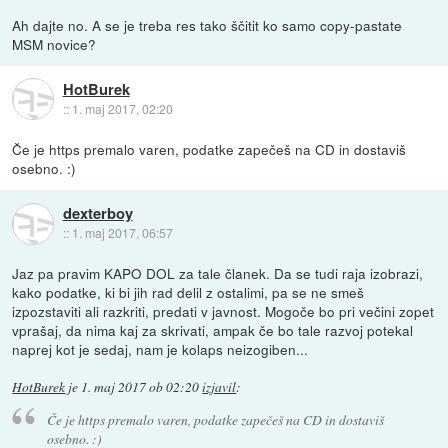
Ah dajte no. A se je treba res tako ščitit ko samo copy-pastate
MSM novice?
HotBurek
::
1. maj 2017, 02:20
Če je https premalo varen, podatke zapečeš na CD in dostaviš
osebno. :)
dexterboy
::
1. maj 2017, 06:57
Jaz pa pravim KAPO DOL za tale članek. Da se tudi raja izobrazi,
kako podatke, ki bi jih rad delil z ostalimi, pa se ne smeš
izpozstaviti ali razkriti, predati v javnost. Mogoče bo pri večini zopet
vprašaj, da nima kaj za skrivati, ampak če bo tale razvoj potekal
naprej kot je sedaj, nam je kolaps neizogiben...
HotBurek
je
1. maj 2017 ob 02:20
izjavil
:
Če je https premalo varen, podatke zapečeš na CD in dostaviš
osebno. :)