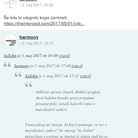
::
2. maj 2017, 00:06
Še tole bi utegnilo koga zanimati:
https://theintercept.com/2017/05/01/cyb...
harmony
::
2. maj 2017, 10:15
SaXsIm
je
1. maj 2017 ob 19:49
izjavil
:
harmony
je
1. maj 2017 ob 17:48
izjavil
:
SaXsIm
je
1. maj 2017 ob 17:21
izjavil
:
Odlično spisan članek. Dobiš vpogled,
skozi kakšne korake grejo pogumni
posamezniki, zaradi katerih vemo o
marsikateri zadevi.
Uuuu jakog mi znanja. In kaj ti pomaga, ce ves o
marsikateri zadevi? Se zmeraj "ta zlobni"
upravljajo s svetom, se zmeraj je stanje tudi ko so