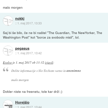
malo morgen
nokkj
::
1. maj 2017, 13:33
Saj bi še bilo, če ne bi naštel "The Guardian, The NewYorker, The
Washington Post" kot "borce za svobodo misli", lol.
pegasus
::
1. maj 2017, 13:42
Evolve
je
1. maj 2017 ob 13:32
izjavil
:
Delite informacije s Slo-Techom varno in
anonimno
malo morgen
Dokler niste na freenetu, tole kar drži ;)
Horejšio
::
1. maj 2017, 13:44