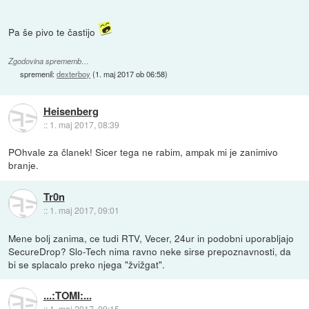
Pa še pivo te častijo
Zgodovina sprememb…
spremenil:
dexterboy
(
1. maj 2017 ob 06:58
)
Heisenberg
::
1. maj 2017, 08:39
POhvale za članek! Sicer tega ne rabim, ampak mi je zanimivo
branje.
Tr0n
::
1. maj 2017, 09:01
Mene bolj zanima, ce tudi RTV, Vecer, 24ur in podobni uporabljajo
SecureDrop? Slo-Tech nima ravno neke sirse prepoznavnosti, da
bi se splacalo preko njega "žvižgat".
...:TOMI:...
::
1. maj 2017, 09:15