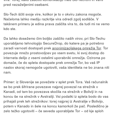
pred nezaželjenimi osebami.
Slo-Tech ščiti svoje vire, kolikor je to v okviru zakona mogoče.
Načeloma lahko mediju razkritje vira odredi zgolj sodišče. V
takšnem primeru je edina prava zaščita vira to, da tudi mi ne vemo
kdo ste.
Da lahko dosežemo čim boljšo zaščito naših virov, pri Slo-Techu
uporabljamo tehnologijo SecureDrop, do katere pa je potrebno
zaradi varnosti dostopati prek
anonimizacijskega omrežja Tor
. Tor
povezuje mrežo prostovoljcev po vsem svetu, ki svoj dostop do
interneta delijo z vsemi ostalimi uporabniki omrežja. Oziroma po
domače, če do spleta dostopate prek omrežja Tor, bo vaš IP
naslov skoraj nemogoče ugotoviti, vaša identiteta ne bo znana niti
nam.
Primer: iz Slovenije se povežete v splet prek Tora. Vaš računalnik
se bo prek šifrirane povezave najprej povezal na strežnik v
Kanadi, od tam bo povezava skočila na strežnik v Boliviji in na
koncu še na strežnik v Avstraliji. Vsi podatki iz spleta bodo do vas
prihajali prek teh strežnikov: torej najprej iz Avstralije v Bolivijo,
potem v Kanado in šele na koncu kamorkoli že pač. Posledično je
zelo težko ugotoviti – če seveda uporabljate Tor – od kje sploh