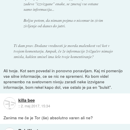
zadeve "izzvizgane" enake, se zmeraj vse ostane
samo informacija...
Boljse potem, da nimam pojma o nicemur in zivim
zivljenje od danes do jutri.
Ti dam prav. Dodane vrednosti je morda malenkost več kot v
tvojem komentarju. Ampak, če že informacije žvižgačev nimajo
smisla, kakšen smisel ima šele tvoje komentiranje?
Ali tvoje. Kot sem povedal in ponovno ponavljam. Kaj mi pomenijo
vse silne informacije, ce se nic ne spremeni. Ko bom videl
spremembo na svetovnem nivoju zaradi neke izzvigane
informacije, bom rekel kapo dol, vse ostalo je pa en "bulsit".
killa bee
::
2. maj 2017, 15:34
Zanima me če je Tor (še) absolutno varen ali ne?