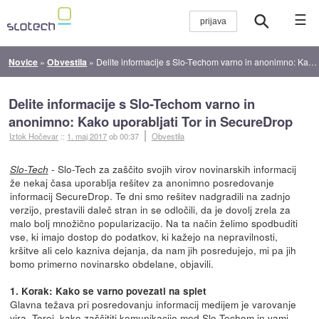
☰
Novice
»
Obvestila
»
Delite informacije s Slo-Techom varno in anonimno: Kako uporabljati Tor in SecureDrop
Delite informacije s Slo-Techom varno in
anonimno: Kako uporabljati Tor in SecureDrop
Iztok Hočevar
::
1. maj 2017
ob 00:37
Obvestila
- Slo-Tech za zaščito svojih virov novinarskih informacij
Slo-Tech
že nekaj časa uporablja rešitev za anonimno posredovanje
informacij SecureDrop. Te dni smo rešitev nadgradili na zadnjo
verzijo, prestavili daleč stran in se odločili, da je dovolj zrela za
malo bolj množično popularizacijo. Na ta način želimo spodbuditi
vse, ki imajo dostop do podatkov, ki kažejo na nepravilnosti,
kršitve ali celo kazniva dejanja, da nam jih posredujejo, mi pa jih
bomo primerno novinarsko obdelane, objavili.
1. Korak: Kako se varno povezati na splet
Glavna težava pri posredovanju informacij medijem je varovanje
vira. Torej, kako zaščititi komunikacijo med Slo-Techom in vami