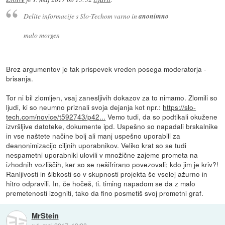
Delite informacije s Slo-Techom varno in
anonimno
malo morgen
Brez argumentov je tak prispevek vreden posega moderatorja -
brisanja.
Tor ni bil zlomljen, vsaj zanesljivih dokazov za to nimamo. Zlomili so
ljudi, ki so neumno priznali svoja dejanja kot npr.:
https://slo-
tech.com/novice/t592743/p42...
Vemo tudi, da so podtikali okužene
izvršljive datoteke, dokumente ipd. Uspešno so napadali brskalnike
in vse naštete načine bolj ali manj uspešno uporabili za
deanonimizacijo ciljnih uporabnikov. Veliko krat so se tudi
nespametni uporabniki ulovili v množične zajeme prometa na
izhodnih vozliščih, ker so se nešifrirano povezovali; kdo jim je kriv?!
Ranljivosti in šibkosti so v skupnosti projekta še vselej ažurno in
hitro odpravili. In, če hočeš, ti. timing napadom se da z malo
premetenosti izogniti, tako da fino posmetiš svoj prometni graf.
MrStein