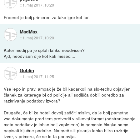
::
1. maj 2017, 10:20
Freenet je bolj primeren za take igre kot tor.
MadMax
::
1. maj 2017, 10:20
Kater medij pa je sploh lahko neodvisen?
Ajd, neodvisen dlje kot kak mesec....
Goblin
::
1. maj 2017, 11:25
Vse lepo in prav, ampak je že bil kadarkoli na slo-techu objavljen
članek za katerega bi od policije ali sodišča dobili odredbo za
razkrivanje podatkov izvora?
Drugače, če bi že hoteli dovolj zaščiti mislim, da je bolj pametno
vse dokumente pred tem pretvoriti v slikovni format (odstranjevanje
meta podatkov je lahko bolj zapleteno) in namesto članka samo
napisati ključne podatke. Namreč stil pisanja lahko hitro razkrije
izvor, v primeru, če se le-ta ponavlja.