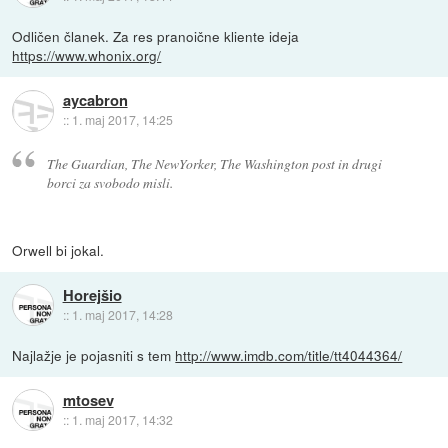
Odličen članek. Za res pranoične kliente ideja
https://www.whonix.org/
aycabron
::
1. maj 2017, 14:25
The Guardian, The NewYorker, The Washington post in drugi
borci za svobodo misli.
Orwell bi jokal.
Horejšio
::
1. maj 2017, 14:28
Najlažje je pojasniti s tem
http://www.imdb.com/title/tt4044364/
mtosev
::
1. maj 2017, 14:32