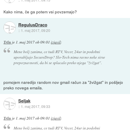
Kako nima, če ga potem vsi povzemajo?
RegulusDraco
::
1. maj 2017, 09:20
Tr0n
je
1. maj 2017 ob 09:01
izjavil
:
Mene bolj zanima, ce tudi RTV, Vecer, 24ur in podobni
uporabljajo SecureDrop? Slo-Tech nima ravno neke sirse
prepoznavnosti, da bi se splacalo preko njega "žvižgat".
pomojem naredijo random nov gmail račun za "žvižgat" in pošljejo
preko novega emaila.
Seljak
::
1. maj 2017, 09:33
Tr0n
je
1. maj 2017 ob 09:01
izjavil
:
Mene bolj zanima, ce tudi RTV, Vecer, 24ur in podobni