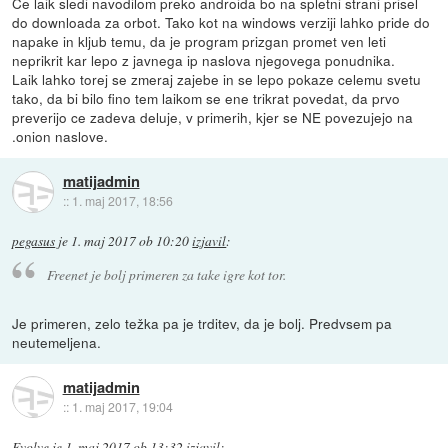
Ce laik sledi navodilom preko androida bo na spletni strani prisel
do downloada za orbot. Tako kot na windows verziji lahko pride do
napake in kljub temu, da je program prizgan promet ven leti
neprikrit kar lepo z javnega ip naslova njegovega ponudnika.
Laik lahko torej se zmeraj zajebe in se lepo pokaze celemu svetu
tako, da bi bilo fino tem laikom se ene trikrat povedat, da prvo
preverijo ce zadeva deluje, v primerih, kjer se NE povezujejo na
.onion naslove.
matijadmin
::
1. maj 2017, 18:56
pegasus
je
1. maj 2017 ob 10:20
izjavil
:
Freenet je bolj primeren za take igre kot tor.
Je primeren, zelo težka pa je trditev, da je bolj. Predvsem pa
neutemeljena.
matijadmin
::
1. maj 2017, 19:04
Evolve
je
1. maj 2017 ob 13:32
izjavil
: