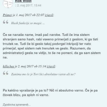
Rok Woot
::
2. maj 2017, 15:44
Primoz
je
1. maj 2017 ob 22:07
izjavil
:
Hash funkcije so magic ...
Če se nanaše name, imaš pač narobe. Tudi če ima sistem
shranjem samo hash, rabi vseeno primerjati z geslom, ki ga tisti
trnutek ve. Tudi če bi geslo takoj podvrgel inkripciji ter nato
primerjal, spet sistem nek trenutek ve geslo. Razumem, da
administratorji gesla ne vidijo, to še ne pomeni, da ga sam sistem
ne.
killa bee
je
2. maj 2017 ob 15:34
izjavil
:
Zanima me če je Tor (še) absolutno varen ali ne?
Pa kakšno vprašanje je pa to? Nič ni absolutno varno. Če je pa
človek blizu, pa sploh ni varno.
Zgodovina sprememb…