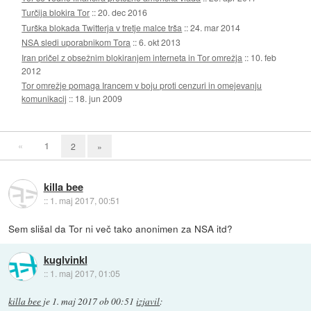
Turčija blokira Tor
::
20. dec 2016
Turška blokada Twitterja v tretje malce trša
::
24. mar 2014
NSA sledi uporabnikom Tora
::
6. okt 2013
Iran pričel z obsežnim blokiranjem interneta in Tor omrežja
::
10. feb
2012
Tor omrežje pomaga Irancem v boju proti cenzuri in omejevanju
komunikacij
::
18. jun 2009
«
1
2
»
killa bee
::
1. maj 2017, 00:51
Sem slišal da Tor ni več tako anonimen za NSA itd?
kuglvinkl
::
1. maj 2017, 01:05
killa bee
je
1. maj 2017 ob 00:51
izjavil
: