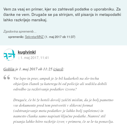
Vem za vsaj en primer, kjer so zahtevali podatke o uporabniku. Za
članke ne vem. Drugače se pa strinjam, stil pisanja in metapodatki
lahko razkrijejo marsikaj.
Zgodovina sprememb…
spremenilo:
SekretarMNZ
(
1. maj 2017 ob 11:37
)
kuglvinkl
::
1. maj 2017, 11:41
Goblin
je
1. maj 2017 ob 11:25
izjavil
:
Vse lepo in prav, ampak je že bil kadarkoli na slo-techu
objavljen članek za katerega bi od policije ali sodišča dobili
odredbo za razkrivanje podatkov izvora?
Drugače, če bi že hoteli dovolj zaščiti mislim, da je bolj pametno
vse dokumente pred tem pretvoriti v slikovni format
(odstranjevanje meta podatkov je lahko bolj zapleteno) in
namesto članka samo napisati ključne podatke. Namreč stil
pisanja lahko hitro razkrije izvor, v primeru, če se le-ta ponavlja.