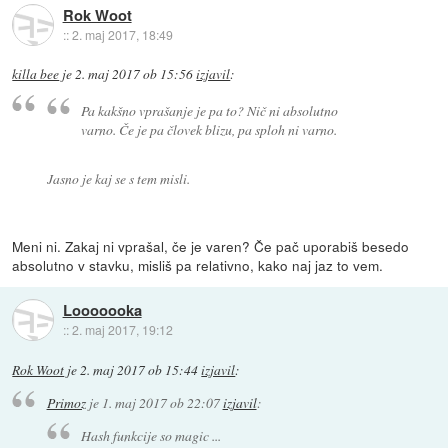
Rok Woot
::
2. maj 2017, 18:49
killa bee
je
2. maj 2017 ob 15:56
izjavil
:
Pa kakšno vprašanje je pa to? Nič ni absolutno
varno. Če je pa človek blizu, pa sploh ni varno.
Jasno je kaj se s tem misli.
Meni ni. Zakaj ni vprašal, če je varen? Če pač uporabiš besedo
absolutno v stavku, misliš pa relativno, kako naj jaz to vem.
Looooooka
::
2. maj 2017, 19:12
Rok Woot
je
2. maj 2017 ob 15:44
izjavil
:
Primoz
je
1. maj 2017 ob 22:07
izjavil
:
Hash funkcije so magic ...