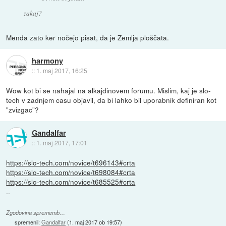
zakaj?
Menda zato ker nočejo pisat, da je Zemlja ploščata.
harmony
::
1. maj 2017, 16:25
Wow kot bi se nahajal na alkajdinovem forumu. Mislim, kaj je slo-
tech v zadnjem casu objavil, da bi lahko bil uporabnik definiran kot
"zvizgac"?
Gandalfar
::
1. maj 2017, 17:01
https://slo-tech.com/novice/t696143#crta
https://slo-tech.com/novice/t698084#crta
https://slo-tech.com/novice/t685525#crta
..
Zgodovina sprememb…
spremenil:
Gandalfar
(
1. maj 2017 ob 19:57
)