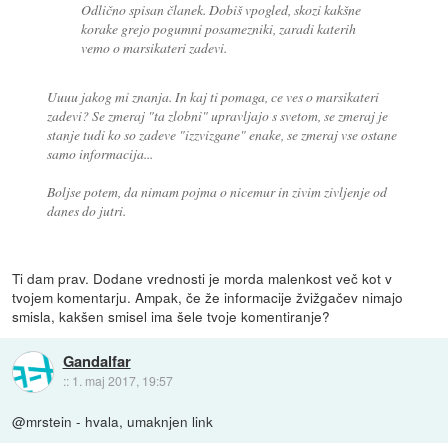
Odlično spisan članek. Dobiš vpogled, skozi kakšne
korake grejo pogumni posamezniki, zaradi katerih
vemo o marsikateri zadevi.
Uuuu jakog mi znanja. In kaj ti pomaga, ce ves o marsikateri
zadevi? Se zmeraj "ta zlobni" upravljajo s svetom, se zmeraj je
stanje tudi ko so zadeve "izzvizgane" enake, se zmeraj vse ostane
samo informacija...
Boljse potem, da nimam pojma o nicemur in zivim zivljenje od
danes do jutri.
Ti dam prav. Dodane vrednosti je morda malenkost več kot v
tvojem komentarju. Ampak, če že informacije žvižgačev nimajo
smisla, kakšen smisel ima šele tvoje komentiranje?
Gandalfar
::
1. maj 2017, 19:57
@mrstein - hvala, umaknjen link