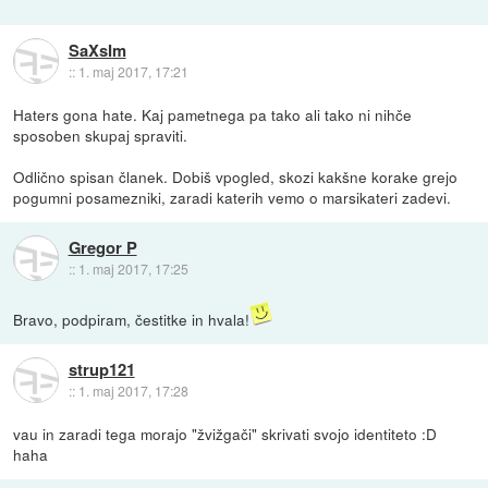
SaXsIm
::
1. maj 2017, 17:21
Haters gona hate. Kaj pametnega pa tako ali tako ni nihče
sposoben skupaj spraviti.
Odlično spisan članek. Dobiš vpogled, skozi kakšne korake grejo
pogumni posamezniki, zaradi katerih vemo o marsikateri zadevi.
Gregor P
::
1. maj 2017, 17:25
Bravo, podpiram, čestitke in hvala!
strup121
::
1. maj 2017, 17:28
vau in zaradi tega morajo "žvižgači" skrivati svojo identiteto :D
haha