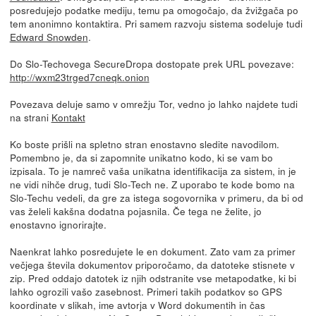
posredujejo podatke mediju, temu pa omogočajo, da žvižgača po
tem anonimno kontaktira. Pri samem razvoju sistema sodeluje tudi
Edward Snowden
.
Do Slo-Techovega SecureDropa dostopate prek URL povezave:
http://wxm23trged7cneqk.onion
Povezava deluje samo v omrežju Tor, vedno jo lahko najdete tudi
na strani
Kontakt
Ko boste prišli na spletno stran enostavno sledite navodilom.
Pomembno je, da si zapomnite unikatno kodo, ki se vam bo
izpisala. To je namreč vaša unikatna identifikacija za sistem, in je
ne vidi nihče drug, tudi Slo-Tech ne. Z uporabo te kode bomo na
Slo-Techu vedeli, da gre za istega sogovornika v primeru, da bi od
vas želeli kakšna dodatna pojasnila. Če tega ne želite, jo
enostavno ignorirajte.
Naenkrat lahko posredujete le en dokument. Zato vam za primer
večjega števila dokumentov priporočamo, da datoteke stisnete v
zip. Pred oddajo datotek iz njih odstranite vse metapodatke, ki bi
lahko ogrozili vašo zasebnost. Primeri takih podatkov so GPS
koordinate v slikah, ime avtorja v Word dokumentih in čas