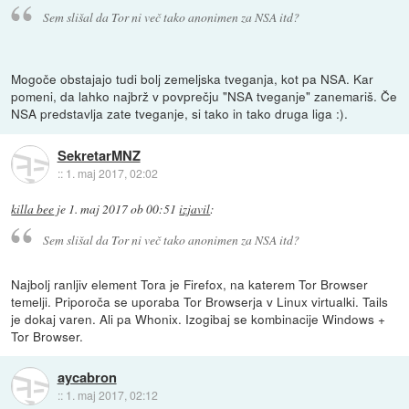
Sem slišal da Tor ni več tako anonimen za NSA itd?
Mogoče obstajajo tudi bolj zemeljska tveganja, kot pa NSA. Kar
pomeni, da lahko najbrž v povprečju "NSA tveganje" zanemariš. Če
NSA predstavlja zate tveganje, si tako in tako druga liga :).
SekretarMNZ
::
1. maj 2017, 02:02
killa bee
je
1. maj 2017 ob 00:51
izjavil
:
Sem slišal da Tor ni več tako anonimen za NSA itd?
Najbolj ranljiv element Tora je Firefox, na katerem Tor Browser
temelji. Priporoča se uporaba Tor Browserja v Linux virtualki. Tails
je dokaj varen. Ali pa Whonix. Izogibaj se kombinacije Windows +
Tor Browser.
aycabron
::
1. maj 2017, 02:12