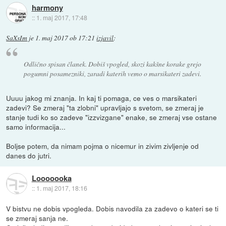
harmony
::
1. maj 2017, 17:48
SaXsIm
je
1. maj 2017 ob 17:21
izjavil
:
Odlično spisan članek. Dobiš vpogled, skozi kakšne korake grejo
pogumni posamezniki, zaradi katerih vemo o marsikateri zadevi.
Uuuu jakog mi znanja. In kaj ti pomaga, ce ves o marsikateri
zadevi? Se zmeraj "ta zlobni" upravljajo s svetom, se zmeraj je
stanje tudi ko so zadeve "izzvizgane" enake, se zmeraj vse ostane
samo informacija...
Boljse potem, da nimam pojma o nicemur in zivim zivljenje od
danes do jutri.
Looooooka
::
1. maj 2017, 18:16
V bistvu ne dobis vpogleda. Dobis navodila za zadevo o kateri se ti
se zmeraj sanja ne.