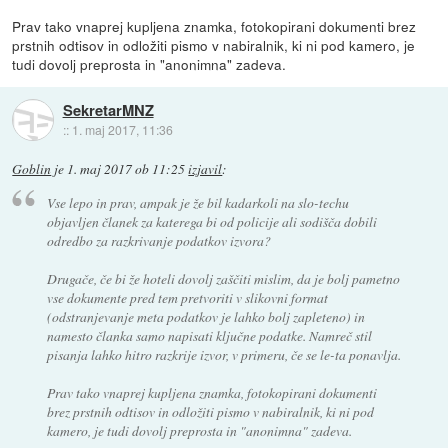
Prav tako vnaprej kupljena znamka, fotokopirani dokumenti brez
prstnih odtisov in odložiti pismo v nabiralnik, ki ni pod kamero, je
tudi dovolj preprosta in "anonimna" zadeva.
SekretarMNZ
::
1. maj 2017, 11:36
Goblin
je
1. maj 2017 ob 11:25
izjavil
:
Vse lepo in prav, ampak je že bil kadarkoli na slo-techu
objavljen članek za katerega bi od policije ali sodišča dobili
odredbo za razkrivanje podatkov izvora?
Drugače, če bi že hoteli dovolj zaščiti mislim, da je bolj pametno
vse dokumente pred tem pretvoriti v slikovni format
(odstranjevanje meta podatkov je lahko bolj zapleteno) in
namesto članka samo napisati ključne podatke. Namreč stil
pisanja lahko hitro razkrije izvor, v primeru, če se le-ta ponavlja.
Prav tako vnaprej kupljena znamka, fotokopirani dokumenti
brez prstnih odtisov in odložiti pismo v nabiralnik, ki ni pod
kamero, je tudi dovolj preprosta in "anonimna" zadeva.