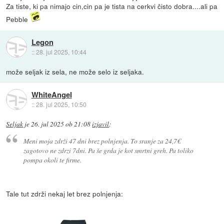
Za tiste, ki pa nimajo cin,cin pa je tista na cerkvi čisto dobra....ali pa
Pebble
Legon
::
28. jul 2025, 10:44
može seljak iz sela, ne može selo iz seljaka.
WhiteAngel
::
28. jul 2025, 10:50
Seljak
je
26. jul 2025 ob 21:08
izjavil
:
Meni moja zdrži 47 dni brez polnjenja. To sranje za 24,7€
zagotovo ne zdrzi 7dni. Pa še grda je kot smrtni greh. Pa toliko
pompa okoli te firme.
Tale tut zdrži nekaj let brez polnjenja: