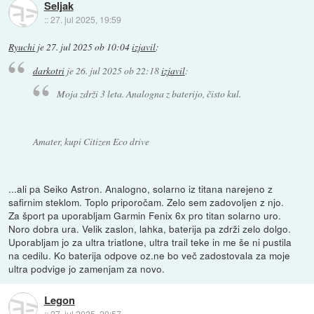
Seljak
::
27. jul 2025, 19:59
Ryuchi
je
27. jul 2025 ob 10:04
izjavil
:
darkotri
je
26. jul 2025 ob 22:18
izjavil
:
Moja zdrži 3 leta. Analogna z baterijo, čisto kul.
Amater, kupi Citizen Eco drive
...ali pa Seiko Astron. Analogno, solarno iz titana narejeno z
safirnim steklom. Toplo priporočam. Zelo sem zadovoljen z njo.
Za šport pa uporabljam Garmin Fenix 6x pro titan solarno uro.
Noro dobra ura. Velik zaslon, lahka, baterija pa zdrži zelo dolgo.
Uporabljam jo za ultra triatlone, ultra trail teke in me še ni pustila
na cedilu. Ko baterija odpove oz.ne bo več zadostovala za moje
ultra podvige jo zamenjam za novo.
Legon
::
27. jul 2025, 20:57