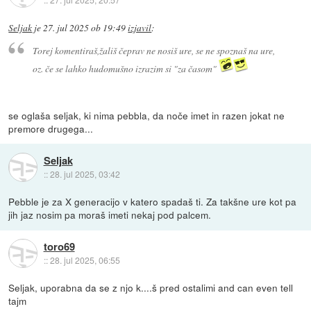
Seljak
je
27. jul 2025 ob 19:49
izjavil
:
Torej komentiraš,žališ čeprav ne nosiš ure, se ne spoznaš na ure,
oz. če se lahko hudomušno izrazim si "za časom"
se oglaša seljak, ki nima pebbla, da noče imet in razen jokat ne
premore drugega...
Seljak
::
28. jul 2025, 03:42
Pebble je za X generacijo v katero spadaš ti. Za takšne ure kot pa
jih jaz nosim pa moraš imeti nekaj pod palcem.
toro69
::
28. jul 2025, 06:55
Seljak, uporabna da se z njo k....š pred ostalimi and can even tell
tajm