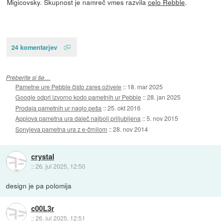
Migicovsky. Skupnost je namreč vmes razvila
celo Rebble
.
24 komentarjev
Preberite si še…
Pametne ure Pebble čisto zares oživele
::
18. mar 2025
Google odprl izvorno kodo pametnih ur Pebble
::
28. jan 2025
Prodaja pametnih ur naglo peša
::
25. okt 2016
Applova pametna ura daleč najbolj priljubljena
::
5. nov 2015
Sonyjeva pametna ura z e-črnilom
::
28. nov 2014
crystal
::
26. jul 2025, 12:50
design je pa polomija
c00L3r
::
26. jul 2025, 12:51