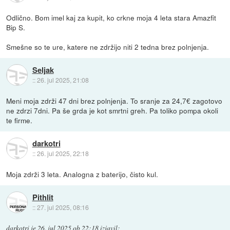
Odlično. Bom imel kaj za kupit, ko crkne moja 4 leta stara Amazfit
Bip S.
Smešne so te ure, katere ne zdržijo niti 2 tedna brez polnjenja.
Seljak
::
26. jul 2025, 21:08
Meni moja zdrži 47 dni brez polnjenja. To sranje za 24,7€ zagotovo
ne zdrzi 7dni. Pa še grda je kot smrtni greh. Pa toliko pompa okoli
te firme.
darkotri
::
26. jul 2025, 22:18
Moja zdrži 3 leta. Analogna z baterijo, čisto kul.
Pithlit
::
27. jul 2025, 08:16
darkotri
je
26. jul 2025 ob 22:18
izjavil
: