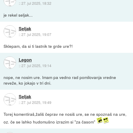
::
27. jul 2025, 18:32
je rekel seljak...
Seljak
::
27. jul 2025, 19:07
Sklepam, da si ti lastnik te grde ure?!
Legon
::
27. jul 2025, 19:14
nope, ne nosim ure. Imam pa vedno rad pomilovanja vredne
reveže, ko jokajo v tri dni.
Seljak
::
27. jul 2025, 19:49
Torej komentiraš,žališ čeprav ne nosiš ure, se ne spoznaš na ure,
oz. če se lahko hudomušno izrazim si "za časom"