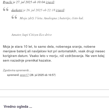
Ryuchi
je
27. jul 2025 ob 10:04
izjavil
:
darkotri
je
26. jul 2025 ob 22:18
izjavil
:
Moja zdrži 3 leta. Analogna z baterijo, čisto kul.
Amater, kupi Citizen Eco drive
Moja je stara 10 let, to samo dela, nobenega sranja, nobene
menjave baterij ali navijalcev kot pri avtomatskih, vsak drugi mesec
korigiram datum. Vsako leto v morju, nič vzdrževanja. Ne vem kdaj
sem nazadnje premikal kazalce.
Zgodovina sprememb…
spremenil:
anon17
(
28. jul 2025 ob 16:57
)
Vredno ogleda ...