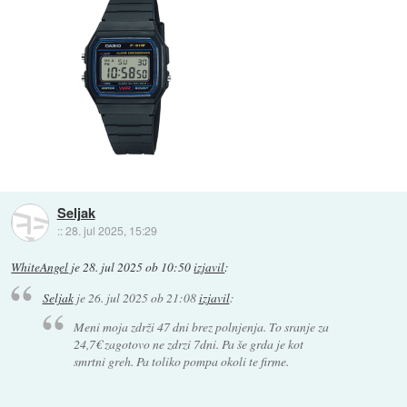
Seljak
::
28. jul 2025, 15:29
WhiteAngel
je
28. jul 2025 ob 10:50
izjavil
:
Seljak
je
26. jul 2025 ob 21:08
izjavil
:
Meni moja zdrži 47 dni brez polnjenja. To sranje za
24,7€ zagotovo ne zdrzi 7dni. Pa še grda je kot
smrtni greh. Pa toliko pompa okoli te firme.