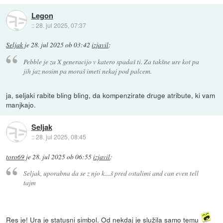
Legon
::
28. jul 2025, 07:37
Seljak
je
28. jul 2025 ob 03:42
izjavil
:
Pebble je za X generacijo v katero spadaš ti. Za takšne ure kot pa
jih jaz nosim pa moraš imeti nekaj pod palcem.
ja, seljaki rabite bling bling, da kompenzirate druge atribute, ki vam
manjkajo.
Seljak
::
28. jul 2025, 08:45
toro69
je
28. jul 2025 ob 06:55
izjavil
:
Seljak, uporabna da se z njo k....š pred ostalimi and can even tell
tajm
Res je! Ura je statusni simbol. Od nekdaj je služila samo temu