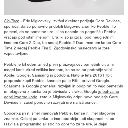
- Eric Migicovsky, izvršni direktor podjetja Core Devices,
Slo-Tech
sporoča
, da so ponovno pridobili blagovno znamko Pebble. To
pomeni, da se pametne ure, ki so nastale na pogorišču Pebbla,
vračajo pod istim imenom. Ura, ki so jo izdali pod neuglednim
imenom Core 2 Duo, bo sedaj Pebble 2 Duo, medtem ko bo Core
Time 2 sedaj Pebble Tim 2. Zgodovinsko nasledstvo je torej
vzpostavljeno.
Pebble je bil eden izmed prvih proizvajalcev pametnih ur, a ni
mogel konkurirati velikim imenom, ko so se na področje vrinili
Apple, Google, Samsung in podobni. Nato je leta 2016 Fitbit
preprosto kupil Pebble, kasneje pa je Fitbit prevzel Google.
Sčasoma je Google prenehal razvijati in podpirati to vejo pametnih
ur, blagovna znamka pa je obvisela v zraku. Google
je pohvalno
odprl izvorno kodo
, zato je Migicovsky odprl novo podjetje Core
Devices in začel ponovno
razvijati ure na isti osnovi
.
Spočetka jih ni smel imenovati Pebble, ker še ni imel blagovne
znamke. Odslej pa lahko to ime uporablja tudi skupnost, ki bo
razvijala programsko ali strojno opremo za te ure, je dejal