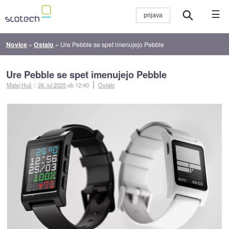
☰
Novice
»
Ostalo
»
Ure Pebble se spet imenujejo Pebble
Ure Pebble se spet imenujejo Pebble
Matej Huš
::
26. jul 2025
ob 12:40
Ostalo