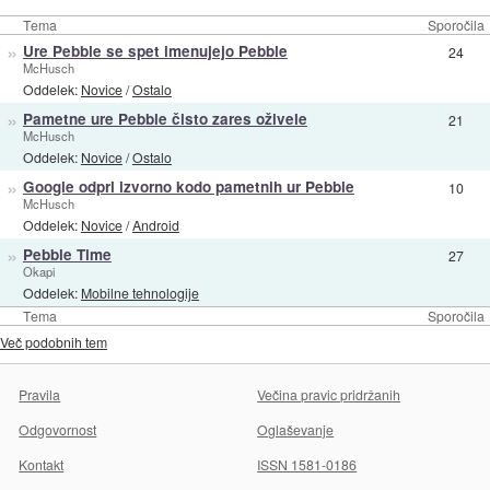
Tema
Sporočila
»
Ure Pebble se spet imenujejo Pebble
24
McHusch
Oddelek:
Novice
/
Ostalo
»
Pametne ure Pebble čisto zares oživele
21
McHusch
Oddelek:
Novice
/
Ostalo
»
Google odprl izvorno kodo pametnih ur Pebble
10
McHusch
Oddelek:
Novice
/
Android
»
Pebble Time
27
Okapi
Oddelek:
Mobilne tehnologije
Tema
Sporočila
Več podobnih tem
Pravila
Večina pravic pridržanih
Odgovornost
Oglaševanje
Kontakt
ISSN 1581-0186