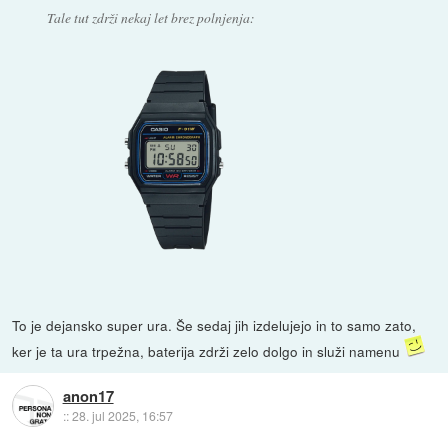
Tale tut zdrži nekaj let brez polnjenja:
To je dejansko super ura. Še sedaj jih izdelujejo in to samo zato,
ker je ta ura trpežna, baterija zdrži zelo dolgo in služi namenu
anon17
::
28. jul 2025, 16:57