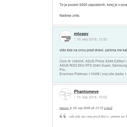
To je pocelo 5300 zaposlenih, torej je v pov
Nadvse zvito.
mtosev
::
10. sep 2016, 13:32
vido tole na cnnu pred dnevi. zanima me kako,
Core i9 10900X, ASUS Prime X299 Edition 
ASUS ROG Strix RTX 2080 Super, Samsung
Pro,
Enermax Platimax 1700W | moj oče darko 
Phantomeye
::
10. sep 2016, 15:03
mtosev
je
10. sep 2016 ob 13:32
izjavil
:
vido tole na cnnu pred dnevi. zanima me kak