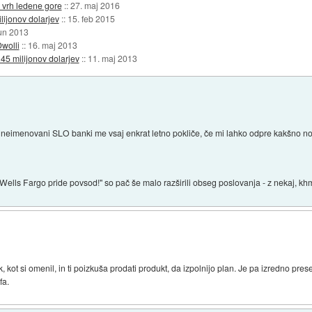
 vrh ledene gore
::
27. maj 2016
lijonov dolarjev
::
15. feb 2015
jun 2013
wolli
::
16. maj 2013
 45 milijonov dolarjev
::
11. maj 2013
 v neimenovani SLO banki me vsaj enkrat letno pokliče, če mi lahko odpre kakšno no
Wells Fargo pride povsod!" so pač še malo razširili obseg poslovanja - z nekaj, khm
k, kot si omenil, in ti poizkuša prodati produkt, da izpolnijo plan. Je pa izredno pres
fa.