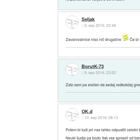
Seljak
::
9. sep 2016, 23:48
Zavarovalnice niso nič drugačne
Če bi 
BorutK-73
::
9. sep 2016, 23:52
Zato sem pa srečen da sedaj redkokdaj grem na
OK.d
::
10. sep 2016, 08:13
Potem bi tudi pri nas lahko odpustili celotni
Neuki ljudje pa bodo itak vse sprejeli od ba