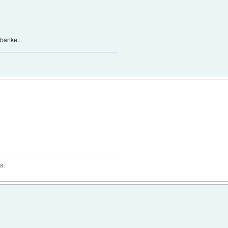
 banke...
a.