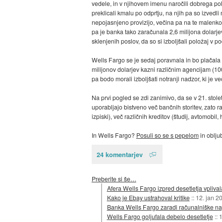
vedele, in v njihovem imenu naročili dobrega pol 
preklicali kmalu po odprtju, na njih pa so izvedl
nepojasnjeno provizijo, večina pa na te malenko
pa je banka tako zaračunala 2,6 milijona dolarjev
sklenjenih poslov, da so si izboljšali položaj v po
Wells Fargo se je sedaj poravnala in bo plačala 
milijonov dolarjev kazni različnim agencijam (10
pa bodo morali izboljšati notranji nadzor, ki je ve
Na prvi pogled se zdi zanimivo, da se v 21. stol
uporabljajo bistveno več bančnih storitev, zato ra
izpiski), več različnih kreditov (študij, avtomobil
In Wells Fargo?
Posuli so se s pepelom
in obljub
24 komentarjev
Preberite si še…
Afera Wells Fargo izpred desetletja vplival
Kako je Ebay ustrahoval kritike
::
12. jan 2
Banka Wells Fargo zaradi računalniške n
Wells Fargo goljufala debelo desetletje
::
1