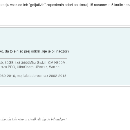
precju vsak od teh "goljufivih" zaposlenih odprl po skoraj 15 racunov in 5 kartic ne
 da tole niso prej odkrili. kje je bil nadzor?
30, 32GB 4x8 3600Mhz G.skill, CM H500M,
 970 PRO, UltraSharp UP3017, Win 11
1960-2016, moj labradorec max 2002-2013
o, da tole niso prej odkrili. kje je bil nadzor?