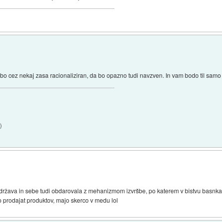
ont bo cez nekaj zasa racionaliziran, da bo opazno tudi navzven. In vam bodo til samo
3
)
 država in sebe tudi obdarovala z mehanizmom izvršbe, po katerem v bistvu basnka
bijo prodajat produktov, majo skerco v medu lol