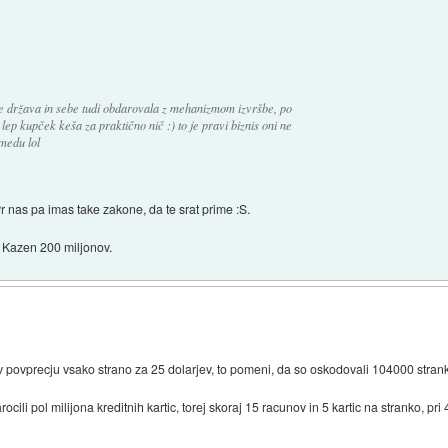
je država in sebe tudi obdarovala z mehanizmom izvršbe, po
lep kupček keša za praktično nič :) to je pravi biznis oni ne
medu lol
Pr nas pa imas take zakone, da te srat prime :S.
. Kazen 200 miljonov.
 v povprecju vsako strano za 25 dolarjev, to pomeni, da so oskodovali 104000 strank
cili pol milijona kreditnih kartic, torej skoraj 15 racunov in 5 kartic na stranko, pri 4