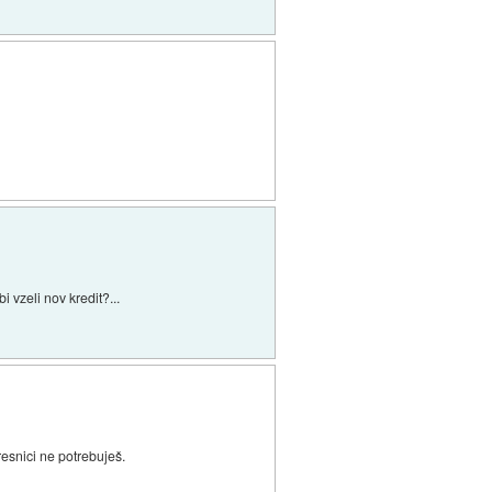
i vzeli nov kredit?...
 resnici ne potrebuješ.