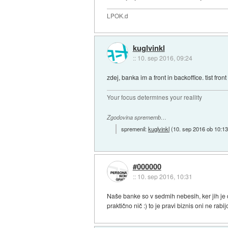
LPOK.d
kuglvinkl
::
10. sep 2016, 09:24
zdej, banka im a front in backoffice. tist fr
Your focus determines your reallity
Zgodovina sprememb…
spremenil:
kuglvinkl
(
10. sep 2016 ob 10:1
#000000
::
10. sep 2016, 10:31
Naše banke so v sedmih nebesih, ker jih je
praktično nič :) to je pravi biznis oni ne ra