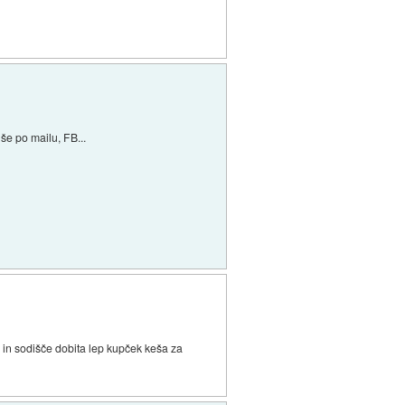
 še po mailu, FB...
 in sodišče dobita lep kupček keša za