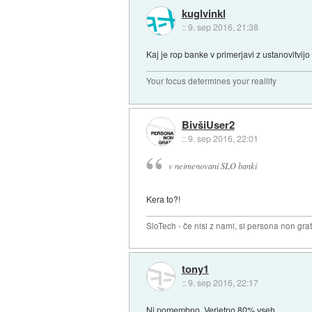
kuglvinkl
::
9. sep 2016, 21:38
Kaj je rop banke v primerjavi z ustanovitvijo
Your focus determines your reallity
BivšiUser2
::
9. sep 2016, 22:01
v neimenovani SLO banki
Kera to?!
SloTech - če nisi z nami, si persona non grat
tony1
::
9. sep 2016, 22:17
Ni pomembno. Verjetno 80% vseh.