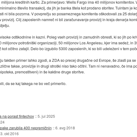
milijona kreditnih kartic. Za primerjavo: Wells Fargo ima 40 milijonov komitentov. Ve
i minimalno število transakcij, da jih je banka štela kot prodano storitev. Tuintam j
sti ni bila pozorna. V povprečju so posameznega komitenta oškodovali za 25 dolarje
 provizij. Cilj zaposlenih namreč ni bil zaračunavanje provizij in kraja denarja ko
djetju.
visoke odškodnine in kazni. Poleg vseh provizij in zamudnih obresti, ki so jih po k
0 milijonov potrošniški organizaciji, 50 milijonov Los Angelesu, kjer ima sedež, in 
č kot očitno zatajil. Delo bo izgubilo 5300 zaposlenih, ki so bili udeleženi v tem poče
etju takšen primer lahko zgodi, a ZDA so precej drugačne od Evrope, še zlasti pa se 
zlične takse, provizije in drugi stroški niso tako očitni. Tam ni nenavadno, če ima p
, hipoteka, premostitveni) in še kakšne druge storitve.
ili, da se kaj takega ne bo več primerilo.
a na porast fintechov
::
5. jul 2025
024
apake zarubila 400 nepremičnin
::
6. avg 2018
3. okt 2016