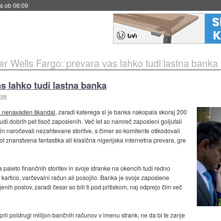
s ob 06:09
er Wells Fargo: prevara vas lahko tudi lastna banka
s lahko tudi lastna banka
ave
a nenavaden škandal
, zaradi katerega si je banka nakopala skoraj 200
tudi dobrih pet tisoč zaposlenih. Več let so namreč zaposleni goljufali
in naročevali nezahtevane storitve, s čimer so komitente oškodovali
ot znanstvena fantastika ali klasična nigerijska internetna prevara, gre
 paleto finančnih storitev in svoje stranke na okencih tudi redno
o kartico, varčevalni račun ali posojilo. Banka je svoje zaposlene
enih poslov, zaradi česar so bili ti pod pritiskom, naj odprejo čim več
rli poldrugi milijon bančnih računov v imenu strank, ne da bi te zanje