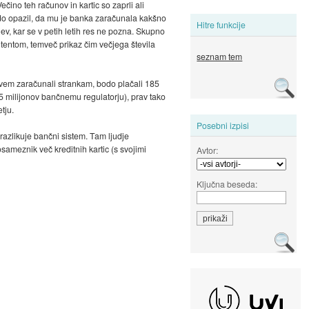
čino teh računov in kartic so zaprli ali
e kdo opazil, da mu je banka zaračunala kakšno
Hitre funkcije
v, kar se v petih letih res ne pozna. Skupno
mitentom, temveč prikaz čim večjega števila
seznam tem
rivem zaračunali strankam, bodo plačali 185
35 milijonov bančnemu regulatorju), prav tako
tju.
Posebni izpisi
razlikuje bančni sistem. Tam ljudje
osameznik več kreditnih kartic (s svojimi
Avtor:
Ključna beseda: