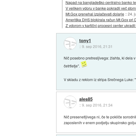
Napad na bangladeško centralno banko le
V velikem vdoru v banke pokradli več stomi
Mt.Gox prenehal izplačevati dolarje
::
24. 
Ameriška DHS blokirala račun Mt.Gox pri D
Z vdorom v kartični procesni center ukradli
tony1
::
9. sep 2016, 21:31
Nič posebno pretresljivega: žlahta, ki dela
četrtletje".
V skladu z reklom iz stripa Srečnega Luke: "
ales85
::
9. sep 2016, 21:34
Nič presenetljivega ni, če te pokliče sorodni
zaposlenih v enem podjetju skupinsko golju