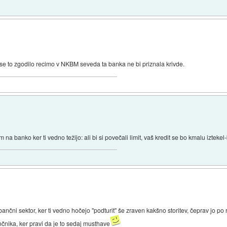
se to zgodilo recimo v NKBM seveda ta banka ne bi priznala krivde.
 banko ker ti vedno težijo: ali bi si povečali limit, vaš kredit se bo kmalu iztekel-b
 bančni sektor, ker ti vedno hočejo "podturit" še zraven kakšno storitev, čeprav jo po
nčnika, ker pravi da je to sedaj musthave