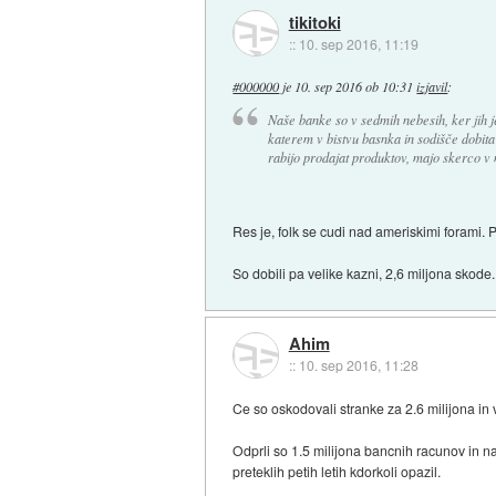
tikitoki
::
10. sep 2016, 11:19
#000000
je
10. sep 2016 ob 10:31
izjavil
:
Naše banke so v sedmih nebesih, ker jih 
katerem v bistvu basnka in sodišče dobita 
rabijo prodajat produktov, majo skerco v 
Res je, folk se cudi nad ameriskimi forami. 
So dobili pa velike kazni, 2,6 miljona skode
Ahim
::
10. sep 2016, 11:28
Ce so oskodovali stranke za 2.6 milijona in
Odprli so 1.5 milijona bancnih racunov in naro
preteklih petih letih kdorkoli opazil.