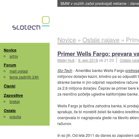
BMW v vozilih začel predvajati reklame
::
dane
Novice
»
Ostale najave
»
Prim
Novice
Primer Wells Fargo: prevara va
arhiv
Matej Huš
::
9. sep 2016
ob 21:23
Ostale naj
Forum
Slo-Tech
- Ameriško banko Wells Fargo
pretres
mali oglasi
milijonov dolarjev kazni, krivdno pa so odpustili 
teme zadnjih 24h
stranke banke in jim odpirali nepotrebne račune 
Članki
za 2,6 milijona dolarjev. Čeprav se primer bere k
za resnično početje ugledne kalifornijske banke.
Zaposlitve
brskaj
Wells Fargo je tipična zahodna banka, ki prodaja
Ostalo
sprašuje, če bi morebiti želeli še kakšno kreditn
pravila
ocenjevala in nagrajevala glede na število sklenj
računov.
In so jih. Od leta 2011 do danes so zaposleni odp