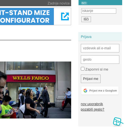
Išči:
Zadnje novice
Prijava
Zapomni si me
nov uporabnik
pozabili geslo?