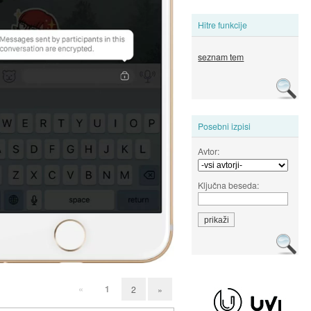
Hitre funkcije
seznam tem
Posebni izpisi
Avtor:
Ključna beseda:
«
1
2
»