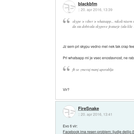
blackbfm
::
20. apr 2016, 13:39
skype > viber > whatsapp... nikoli nisem 
da sta dobivala skypove featurje (ala klic
Jz sem pri skypu vedno mel nek tak crap fee
Pri whatsapp mi je vsec enostavnost, ne rabi
fb se zmeraj manj uporablja
Vir?
FireSnake
::
20. apr 2016, 13:41
Evo ti vir:
Facebook ima resen problem: ljudje delijo 