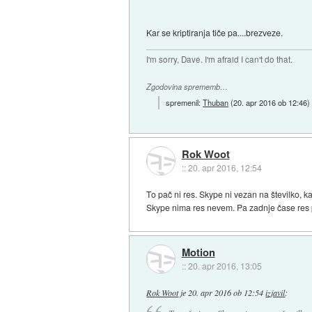
Kar se kriptiranja tiče pa....brezveze.
I'm sorry, Dave. I'm afraid I can't do that.
Zgodovina sprememb…
spremenil:
Thuban
(
20. apr 2016 ob 12:46
)
Rok Woot
::
20. apr 2016, 12:54
To pač ni res. Skype ni vezan na številko, k
Skype nima res nevem. Pa zadnje čase res po
Motion
::
20. apr 2016, 13:05
Rok Woot
je
20. apr 2016 ob 12:54
izjavil
: