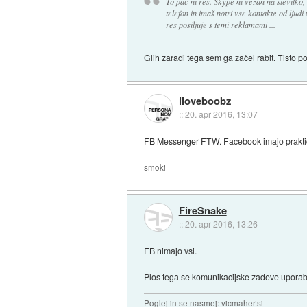
To pač ni res. Skype ni vezan na številko
telefon in imaš notri vse kontakte od lju
res posiljuje s temi reklamami ...
Glih zaradi tega sem ga začel rabit. Tisto po
iloveboobz
::
20. apr 2016, 13:07
FB Messenger FTW. Facebook imajo praktičn
smoki
FireSnake
::
20. apr 2016, 13:26
FB nimajo vsi.
Plos tega se komunikacijske zadeve uporablja
Poglej in se nasmej: vicmaher.si