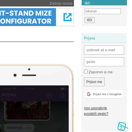
Išči:
Zadnje novice
Prijava
Zapomni si me
nov uporabnik
pozabili geslo?