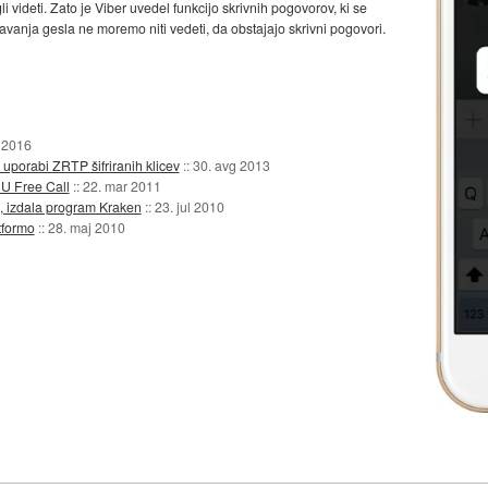
 videti. Zato je Viber uvedel funkcijo skrivnih pogovorov, ki se
avanja gesla ne moremo niti vedeti, da obstajajo skrivni pogovori.
r 2016
 uporabi ZRTP šifriranih klicev
::
30. avg 2013
NU Free Call
::
22. mar 2011
M, izdala program Kraken
::
23. jul 2010
tformo
::
28. maj 2010