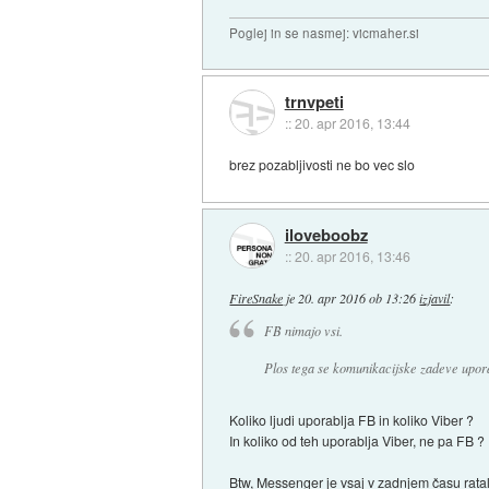
Poglej in se nasmej: vicmaher.si
trnvpeti
::
20. apr 2016, 13:44
brez pozabljivosti ne bo vec slo
iloveboobz
::
20. apr 2016, 13:46
FireSnake
je
20. apr 2016 ob 13:26
izjavil
:
FB nimajo vsi.
Plos tega se komunikacijske zadeve uporabl
Koliko ljudi uporablja FB in koliko Viber ?
In koliko od teh uporablja Viber, ne pa FB ?
Btw, Messenger je vsaj v zadnjem času rata