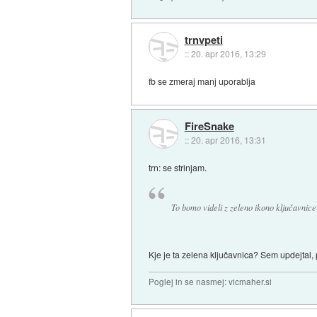
trnvpeti
::
20. apr 2016, 13:29
fb se zmeraj manj uporablja
FireSnake
::
20. apr 2016, 13:31
trn: se strinjam.
To bomo videli z zeleno ikono ključavnice 
Kje je ta zelena ključavnica? Sem updejtal, p
Poglej in se nasmej: vicmaher.si