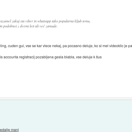
razumel zakaj sta viber in whatsapp tako popularna kljub temu,
 in podobno) z dvemi leti ali več zamude.
ling, cuden gui, vse se kar vlece nekaj, pa pocasno deluje, ko si mel videoklic je 
s accounta registracij pozabljena gesla blabla, vse deluje k šus
čedalje manj