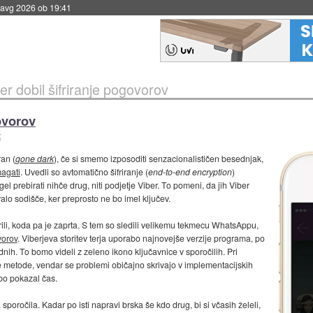
 avg 2026 ob 19:41
er dobil šifriranje pogovorov
ovorov
t
an (
gone dark
), če si smemo izposoditi senzacionalističen besednjak,
magati
. Uvedli so avtomatično šifriranje (
end-to-end encryption
)
 prebirati nihče drug, niti podjetje Viber. To pomeni, da jih Viber
valo sodišče, ker preprosto ne bo imel ključev.
ili, koda pa je zaprta. S tem so sledili velikemu tekmecu WhatsAppu,
vorov
. Viberjeva storitev terja uporabo najnovejše verzije programa, po
ih. To bomo videli z zeleno ikono ključavnice v sporočilih. Pri
ene metode, vendar se problemi običajno skrivajo v implementacijskih
bo pokazal čas.
 sporočila. Kadar po isti napravi brska še kdo drug, bi si včasih želeli,