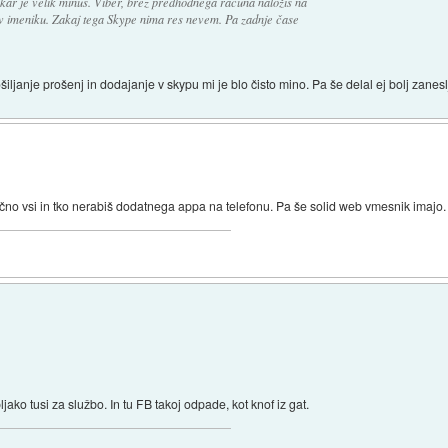
, kar je velik minus. Viber, brez predhodnega računa naložis na
di v imeniku. Zakaj tega Skype nima res nevem. Pa zadnje čase
šiljanje prošenj in dodajanje v skypu mi je blo čisto mino. Pa še delal ej bolj zanesl
o vsi in tko nerabiš dodatnega appa na telefonu. Pa še solid web vmesnik imajo.
ko tusi za službo. In tu FB takoj odpade, kot knof iz gat.