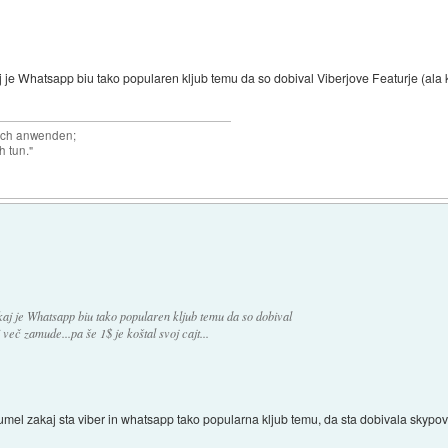
je Whatsapp biu tako popularen kljub temu da so dobival Viberjove Featurje (ala kli
auch anwenden;
h tun."
aj je Whatsapp biu tako popularen kljub temu da so dobival
i več zamude...pa še 1$ je koštal svoj cajt...
umel zakaj sta viber in whatsapp tako popularna kljub temu, da sta dobivala skypove