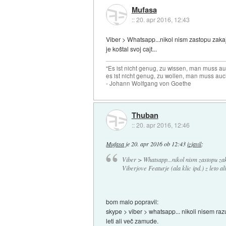
Mufasa
::
20. apr 2016, 12:43
Viber > Whatsapp...nikol nism zastopu zakaj 
je koštal svoj cajt...
"Es ist nicht genug, zu wissen, man muss 
es ist nicht genug, zu wollen, man muss auc
- Johann Wolfgang von Goethe
Thuban
::
20. apr 2016, 12:46
Mufasa
je
20. apr 2016 ob 12:43
izjavil
:
Viber > Whatsapp...nikol nism zastopu zak
Viberjove Featurje (ala klic ipd.) z leto al
bom malo popravil:
skype > viber > whatsapp... nikoli nisem raz
leti ali več zamude.