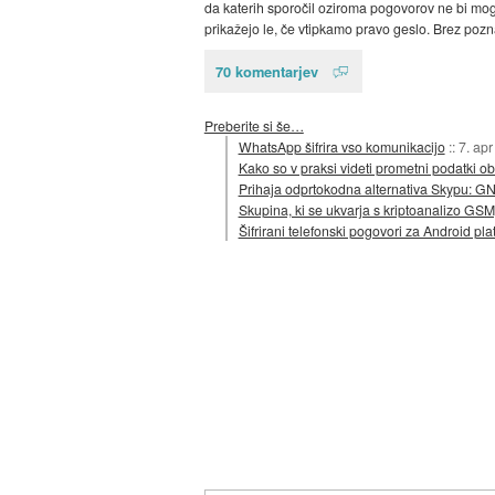
da katerih sporočil oziroma pogovorov ne bi mogli
prikažejo le, če vtipkamo pravo geslo. Brez pozn
70 komentarjev
Preberite si še…
WhatsApp šifrira vso komunikacijo
::
7. ap
Kako so v praksi videti prometni podatki ob
Prihaja odprtokodna alternativa Skypu: G
Skupina, ki se ukvarja s kriptoanalizo GS
Šifrirani telefonski pogovori za Android pla