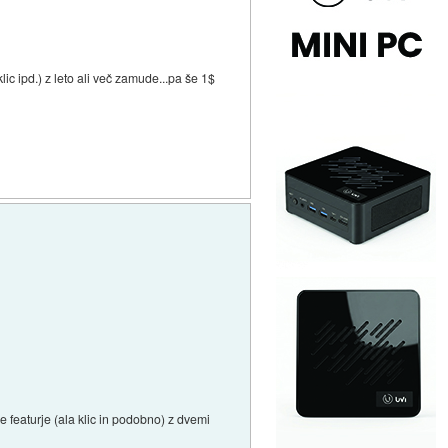
c ipd.) z leto ali več zamude...pa še 1$
 featurje (ala klic in podobno) z dvemi