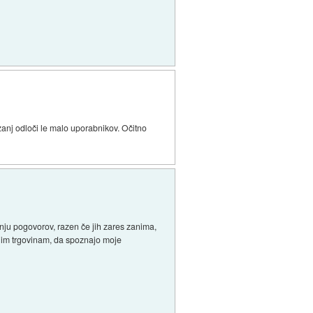
e zanj odloči le malo uporabnikov. Očitno
nju pogovorov, razen če jih zares zanima,
nčnim trgovinam, da spoznajo moje