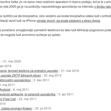
do končne točke (in ne samo med mobilnim aparatom in bazno postajo, kot je to v pr
c leta 2005 ga je na področju neposrednega sporočanja na internetu
v široko rab
različici pa sta brezplačna, zelo verjetno pa bosta brezplačna ostala tudi v priho
kaciji razvil tudi za iPhone
vendar dvomi, da bosta odobreni s strani Appla
.
 s povečano zmogljivostjo pametnih telefonov bo tako tudi šifriranje pogovorov pos
i že mogoče tudi anonimno surfanje po spletu.
o
::
31. mar 2020
apr 2016
riranja, temveč telefone za enkratno uporabo
::
21. mar 2016
 uporabi ZRTP šifriranih klicev
::
30. avg 2013
aktivnostim uporabnikov
::
2. dec 2011
9. maj 2011
 Android
::
6. maj 2011
o android aplikacije, ki osramoti uporabnika
::
5. apr 2011
NU Free Call
::
22. mar 2011
2010
M, izdala program Kraken
::
23. jul 2010