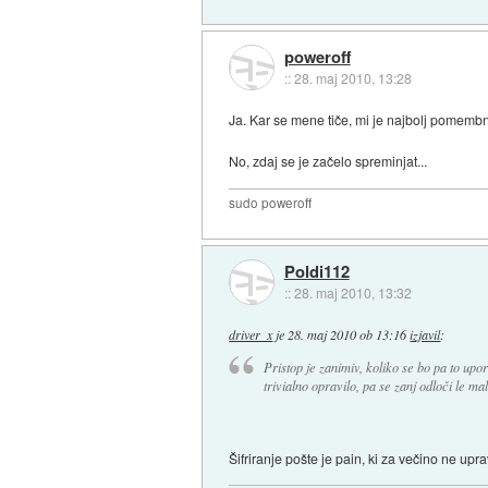
poweroff
::
28. maj 2010, 13:28
Ja. Kar se mene tiče, mi je najbolj pomembn
No, zdaj se je začelo spreminjat...
sudo poweroff
Poldi112
::
28. maj 2010, 13:32
driver_x
je
28. maj 2010 ob 13:16
izjavil
:
Pristop je zanimiv, koliko se bo pa to upor
trivialno opravilo, pa se zanj odloči le m
Šifriranje pošte je pain, ki za večino ne upra