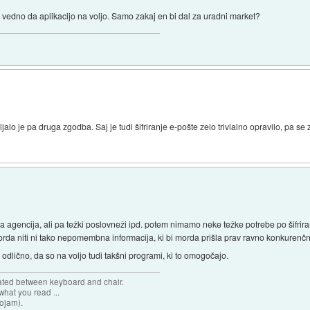
e vedno da aplikacijo na voljo. Samo zakaj en bi dal za uradni market?
ljalo je pa druga zgodba. Saj je tudi šifriranje e-pošte zelo trivialno opravilo, pa s
 agencija, ali pa težki poslovneži ipd. potem nimamo neke težke potrebe po šifrira
r morda niti ni tako nepomembna informacija, ki bi morda prišla prav ravno konkure
r odlično, da so na voljo tudi takšni programi, ki to omogočajo.
cated between keyboard and chair.
hat you read ...
sojam).