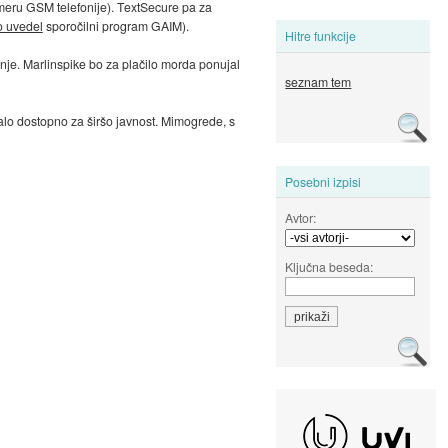
imeru GSM telefonije). TextSecure pa za
o uvedel
sporočilni program GAIM).
Hitre funkcije
dnje. Marlinspike bo za plačilo morda ponujal
seznam tem
talo dostopno za širšo javnost. Mimogrede, s
Posebni izpisi
Avtor:
Ključna beseda: