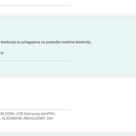
telefonije b) prilagojena za področje mobilne telefonije.
TP.
64GB DDR5, 2TB Samsung 990PRO,
, ALIENWARE AW3423DWF, Dell