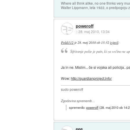
Where all think alike, no one thinks very mu
Walter Lippmann, leta 1922, o predpogoju 
poweroff
::
28. maj 2010, 13:34
Poldi112
je
28. maj 2010 ob 13:32
izjavil
:
Šifriranje pošte je pain, ki za večino ne up
Ja in ne. Mislim... če si vojska ali policija.
Wow:
http://guardianproject.info/
sudo poweroff
Zgodovina sprememb…
spremenilo:
poweroff
(
28. maj 2010 ob 14:
eee