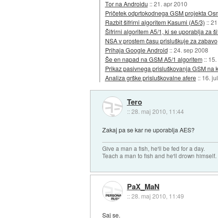
Tor na Androidu
::
21. apr 2010
Pričetek odprtokodnega GSM projekta 
Razbit šifrirni algoritem Kasumi (A5/3)
::
21
Šifrirni algoritem A5/1, ki se uporablja za 
NSA v prostem času prisluškuje za zabavo
Prihaja Google Android
::
24. sep 2008
Še en napad na GSM A5/1 algoritem
::
15.
Prikaz pasivnega prisluškovanja GSM na k
Analiza grške prisluškovalne afere
::
16. ju
Tero
::
28. maj 2010, 11:44
Zakaj pa se kar ne uporablja AES?
Give a man a fish, he'll be fed for a day.
Teach a man to fish and he'll drown himself.
PaX_MaN
::
28. maj 2010, 11:49
Saj se.