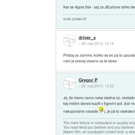
Kar se Appla tiče - saj za JB phone lahko š
sudo poweroff
driver_x
::
28. maj 2010, 13:16
Pristop je zanimiv, koliko se bo pa to uporab
nam je precej vseeno za te stvari.
Gregor P
::
28. maj 2010, 13:22
Ja, če nismo ravno neka vladna oz. nevladna
kaj mislim danes kupiti v trgovini ipd. (ka
nakupovalne navade
), je pa to vsekako
The main failure in computers is usually lo
You read what you believe and you believe w
Nisam čit'o, ali osudjujem (nisem bral, a ob