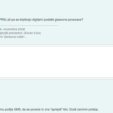
S) ali pa se kriptirajo digitalni podatki glasovne povezave?
a 4. novembra 2008
najboljši prevarant. (Koran 3:54)
ni "persona rudis"...
 mu pošlje SMS, da se poveže in zna "sprejeti" klic. Dosti zanimiv pristop.