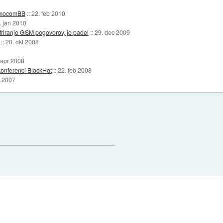
OsmocomBB
::
22. feb 2010
. jan 2010
šifriranje GSM pogovorov, je padel
::
29. dec 2009
::
20. okt 2008
 apr 2008
onferenci BlackHat
::
22. feb 2008
l 2007