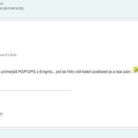
ch.
za demokracijo.
raviči dela.
. pa primerjaš PGP/GPG z Enigmo... pol se hitro vidi kateri postopek je a real pain.
27
)