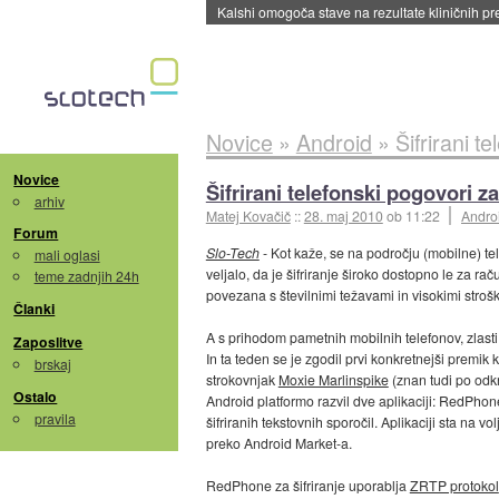
Sandisk že prodal več kot polovico SSD-jev za 
Novice
»
Android
»
Šifrirani t
Novice
Šifrirani telefonski pogovori 
arhiv
Matej Kovačič
::
28. maj 2010
ob 11:22
Andro
Forum
Slo-Tech
- Kot kaže, se na področju (mobilne) te
mali oglasi
veljalo, da je šifriranje široko dostopno le za raču
teme zadnjih 24h
povezana s številnimi težavami in visokimi stroški
Članki
A s prihodom pametnih mobilnih telefonov, zlasti 
Zaposlitve
In ta teden se je zgodil prvi konkretnejši premik
brskaj
strokovnjak
Moxie Marlinspike
(znan tudi po odk
Ostalo
Android platformo razvil dve aplikaciji: RedPhone
pravila
šifriranih tekstovnih sporočil. Aplikaciji sta na vo
preko Android Market-a.
RedPhone za šifriranje uporablja
ZRTP protokol