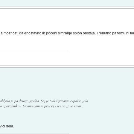
a možnost, da enostavno in poceni šifriranje sploh obstaja. Trenutno pa temu ni ta
abljalo je pa druga zgodba. Saj je tudi šifriranje e-pošte zelo
alo uporabnikov. Očitno nam je precej vseeno za te stvari.
viči dela.