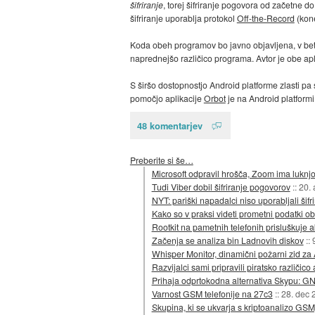
šifriranje
, torej šifriranje pogovora od začetne 
šifriranje uporablja protokol
Off-the-Record
(kone
Koda obeh programov bo javno objavljena, v beta 
naprednejšo različico programa. Avtor je obe apli
S širšo dostopnostjo Android platforme zlasti pa
pomočjo aplikacije
Orbot
je na Android platform
48 komentarjev
Preberite si še…
Microsoft odpravil hrošča, Zoom ima luknj
Tudi Viber dobil šifriranje pogovorov
::
20. 
NYT: pariški napadalci niso uporabljali šif
Kako so v praksi videti prometni podatki ob
Rootkit na pametnih telefonih prisluškuje 
Začenja se analiza bin Ladnovih diskov
::
Whisper Monitor, dinamični požarni zid za
Razvijalci sami pripravili piratsko različic
Prihaja odprtokodna alternativa Skypu: G
Varnost GSM telefonije na 27c3
::
28. dec 
Skupina, ki se ukvarja s kriptoanalizo GS