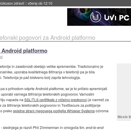
naslednji dve leti
::
včeraj ob 11:37
elefonski pogovori za Android platformo
za Android platformo
id
lefonije in zasebnosti obetajo velike spremembe. Tradicionalno je
nalnike, uporaba kvalitetnega šifriranja v telefoniji pa je bila
. Telefonija je pač bistveno bolj zaprta tehnologija.
pa s prihodom odprte Android platforme, se je to pričelo spreminjati.
 k uporabi varnega šifriranja telefonskih pogovorov. Varnostni
ritju napada na
SSL/TLS certifikate z ničelno predpono
) je namreč za
 za šifriranje telefonskih pogovorov in TextSecure za pošiljanje
ljo preko
spletne strani njegovega podjetja Whisper Systems
oziroma
Moxie M
- slednjega je razvil Phil Zimmerman in omogoča tim.
end-to-end