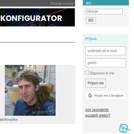
Išči:
Zadnje novice
Prijava
Zapomni si me
nov uporabnik
pozabili geslo?
arlinspike