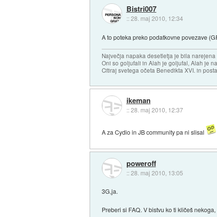
Bistri007
::
28. maj 2010, 12:34
A to poteka preko podatkovne povezave (GPR
Največja napaka desetletja je bila narejen
Oni so goljufali in Alah je goljufal, Alah je 
Citiraj svetega očeta Benedikta XVI. in posta
ikeman
::
28. maj 2010, 12:37
A za Cydio in JB community pa ni slisal
poweroff
::
28. maj 2010, 13:05
3G,ja.
Preberi si FAQ. V bistvu ko ti kličeš nekoga,