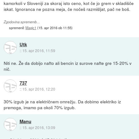
kamorkoli v Sloveniji za skoraj isto ceno, kot če jo grem v skladišče
iskat. Ignoranca ne pozna meja, če nočeš razmišljat, pač ne boš.
Zgodovina sprememb…
spremenil:
Magic1
(
15. apr 2016 ob 11:55
)
Utk
::
15. apr 2016, 11:59
Niti ne. Že da dobijo nafto ali bencin iz surove nafte gre 15-20% v
nič.
737
::
15. apr 2016, 12:20
30% izgub je na električnem omrežju. Da dobimo elektriko iz
premoga, imamo pa okoli 70% izgub.
Manu
::
15. apr 2016, 13:09