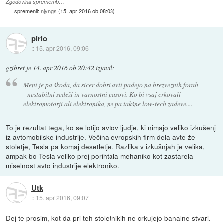
Zgodovina sprememb…
spremenil:
njyngs
(
15. apr 2016 ob 08:03
)
pirlo
::
15. apr 2016, 09:06
gzibret
je
14. apr 2016 ob 20:42
izjavil
:
Meni je pa škoda, da sicer dobri avti padejo na brezveznih forah
- nestabilni sedeži in varnostni pasovi. Ko bi vsaj crkovali
elektromotorji ali elektronika, ne pa takšne low-tech zadeve....
To je rezultat tega, ko se lotijo avtov ljudje, ki nimajo veliko izkušenj
iz avtomobilske industrije. Večina evropskih firm dela avte že
stoletje, Tesla pa komaj desetletje. Razlika v izkušnjah je velika,
ampak bo Tesla veliko prej porihtala mehaniko kot zastarela
miselnost avto industrije elektroniko.
Utk
::
15. apr 2016, 09:07
Dej te prosim, kot da pri teh stoletnikih ne crkujejo banalne stvari.