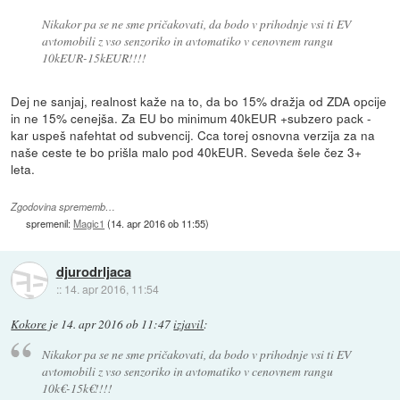
Nikakor pa se ne sme pričakovati, da bodo v prihodnje vsi ti EV
avtomobili z vso senzoriko in avtomatiko v cenovnem rangu
10kEUR-15kEUR!!!!
Dej ne sanjaj, realnost kaže na to, da bo 15% dražja od ZDA opcije
in ne 15% cenejša. Za EU bo minimum 40kEUR +subzero pack -
kar uspeš nafehtat od subvencij. Cca torej osnovna verzija za na
naše ceste te bo prišla malo pod 40kEUR. Seveda šele čez 3+
leta.
Zgodovina sprememb…
spremenil:
Magic1
(
14. apr 2016 ob 11:55
)
djurodrljaca
::
14. apr 2016, 11:54
Kokore
je
14. apr 2016 ob 11:47
izjavil
:
Nikakor pa se ne sme pričakovati, da bodo v prihodnje vsi ti EV
avtomobili z vso senzoriko in avtomatiko v cenovnem rangu
10k€-15k€!!!!