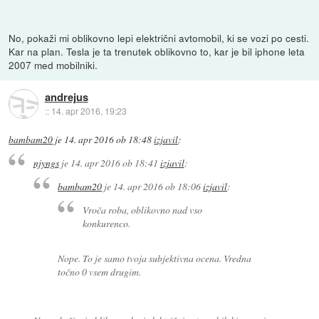
No, pokaži mi oblikovno lepi električni avtomobil, ki se vozi po cesti.
Kar na plan. Tesla je ta trenutek oblikovno to, kar je bil iphone leta
2007 med mobilniki.
andrejus
::
14. apr 2016, 19:23
bambam20
je
14. apr 2016 ob 18:48
izjavil
:
njyngs
je
14. apr 2016 ob 18:41
izjavil
:
bambam20
je
14. apr 2016 ob 18:06
izjavil
:
Vroča roba, oblikovno nad vso
konkurenco.
Nope. To je samo tvoja subjektivna ocena. Vredna
točno 0 vsem drugim.