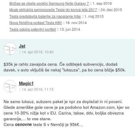
Bržčas se obeta vpoklic Samsung Note Galaxy 7
::
1. sep 2016
Musk obljublja samovozeče Tesle do konca leta 2017
::
24. dec 2015
Tesla predstavila baterije za napajanje hiše
::
1. maj 2015
Nova Nvidiina pošast Tesla K80
::
18. nov 2014
Tesla odpira patentni portfelj
::
13. jun 2014
Jst
::
14. apr 2016, 10:40
$35k je rahlo zavajoča cena. Če odšteješ subvencijo, dodaš
davek, v avto vključiš še nekaj "luksuza", pa bo cena bližje $50k.
Magic1
::
14. apr 2016, 11:15
Ne samo luksuz, subzero paket je npr za doplačat in ni poceni.
Glede ameriške gole cene je pa podobno kot Amazon.com, kjer so
cene 10-30% nižje kot v EU. Carina, takse, ddv, boljša obvezna
garancija,... to vse stane.
Cena
tesle S v Nemčiji je 95k€...
osnovne