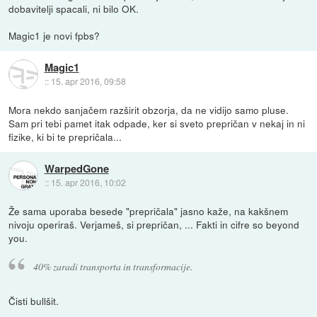
dobavitelji spacali, ni bilo OK.
Magic1 je novi fpbs?
Magic1
::
15. apr 2016, 09:58
Mora nekdo sanjačem razširit obzorja, da ne vidijo samo pluse.
Sam pri tebi pamet itak odpade, ker si sveto prepričan v nekaj in ni
fizike, ki bi te prepričala...
WarpedGone
::
15. apr 2016, 10:02
Že sama uporaba besede "prepričala" jasno kaže, na kakšnem
nivoju operiraš. Verjameš, si prepričan, ... Fakti in cifre so beyond
you.
40% zaradi transporta in transformacije.
Čisti bullšit.