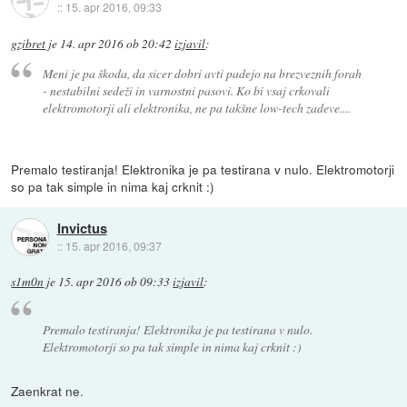
::
15. apr 2016, 09:33
gzibret
je
14. apr 2016 ob 20:42
izjavil
:
Meni je pa škoda, da sicer dobri avti padejo na brezveznih forah
- nestabilni sedeži in varnostni pasovi. Ko bi vsaj crkovali
elektromotorji ali elektronika, ne pa takšne low-tech zadeve....
Premalo testiranja! Elektronika je pa testirana v nulo. Elektromotorji
so pa tak simple in nima kaj crknit :)
Invictus
::
15. apr 2016, 09:37
s1m0n
je
15. apr 2016 ob 09:33
izjavil
:
Premalo testiranja! Elektronika je pa testirana v nulo.
Elektromotorji so pa tak simple in nima kaj crknit :)
Zaenkrat ne.