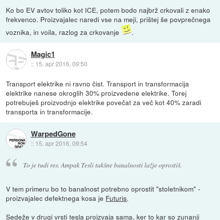
Ko bo EV avtov toliko kot ICE, potem bodo najbrž crkovali z enako
frekvenco. Proizvajalec naredi vse na meji, prištej še povprečnega
voznika, in voila, razlog za crkovanje
.
Magic1
::
15. apr 2016, 09:50
Transport elektrike ni ravno čist. Transport in transformacija
elektrike nanese okroglih 30% proizvedene elektrike. Torej
potrebuješ proizvodnjo elektrike povečat za več kot 40% zaradi
transporta in transformacije.
WarpedGone
::
15. apr 2016, 09:54
To je tudi res. Ampak Tesli takšne banalnosti lažje oprostiš.
V tem primeru bo to banalnost potrebno oprostit "stoletnikom" -
proizvajalec defektnega kosa je
Futuris
.
Sedeže v drugi vrsti tesla proizvaja sama, ker to kar so zunanji