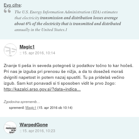
Evo cifre
:
The U.S. Energy Information Administration (EIA) estimates
that electricity
transmission and distribution losses average
about 6% of the electricity that is transmitted and distributed
annually in the United States.1
Magic1
::
15. apr 2016, 10:14
Znanje ti peša in seveda potegneš iz podatkov točno to kar hočeš.
Pri nas je izguba pri prenosu še nižja, a da to dosežeš moraš
dvigniti napetost in potem nazaj spustiti. Tu pa pridelaš večino
izgub. Sam kot ponavadi si ti sposoben vidit le prvo žogo:
http://kazalci.arso.gov.si/?data=indica...
Zgodovina sprememb…
spremenil:
Magic1
(
15. apr 2016 ob 10:14
)
WarpedGone
::
15. apr 2016, 10:23