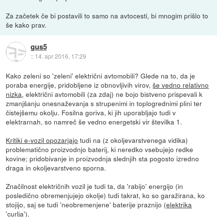
Za začetek če bi postavili to samo na avtocesti, bi mnogim prišlo to
še kako prav.
gus5
::
14. apr 2016, 17:29
Kako zeleni so 'zeleni' električni avtomobili? Glede na to, da je
poraba energije, pridobljene iz obnovljivih virov,
še vedno relativno
nizka
, električni avtomobili (za zdaj) ne bojo bistveno prispevali k
zmanjšanju onesnaževanja s strupenimi in toplogrednimi plini ter
čistejšemu okolju. Fosilna goriva, ki jih uporabljajo tudi v
elektrarnah, so namreč še vedno energetski vir številka 1.
Kritiki e-vozil opozarjajo
tudi na (z okoljevarstvenega vidika)
problematično proizvodnjo baterij, ki neredko vsebujejo redke
kovine; pridobivanje in proizvodnja slednjih sta pogosto izredno
draga in okoljevarstveno sporna.
Značilnost električnih vozil je tudi ta, da 'rabijo' energijo (in
posledično obremenjujejo okolje) tudi takrat, ko so garažirana, ko
stojijo, saj se tudi 'neobremenjene' baterije praznijo (
elektrika
'curlja'
).