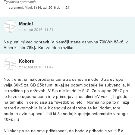
Zgodovina sprememb…
spremenil:
Magic1
(
14. apr 2016 ob 11:24
)
Magic1
::
14. apr 2016, 11:31
Ne pusti mi več popravit. V Nemčiji stane osnovna 70kWh 88k€, v
Ameriki ista 76k$. Kar zajetna razlika.
Kokore
::
14. apr 2016, 11:47
No, trenutna maloprodajna cena za osnovni model 3 za evropo
velja 30k€ za GB 25k funt, tukaj se potem odšteje še subvencija, ki
je različna po državah. V Slo mislim da je 5k€. Za skupno 25k€ pa
je to zelo ugodna cena in v primerjavi z ostalimi EV vozili jih glede
na tehniko in ceno šiša za ''svetlobno leto''. Normalno pa to ni nižji
razred avtomobila in je k osnovni ceni treba še kaj dodat, torej
bodo ta avto kupovali tisti ki že sedaj kupujejo avtomobile v rangu
40k€+ ;)
Nikakor pa se ne sme pričakovati, da bodo v prihodnje vsi ti EV