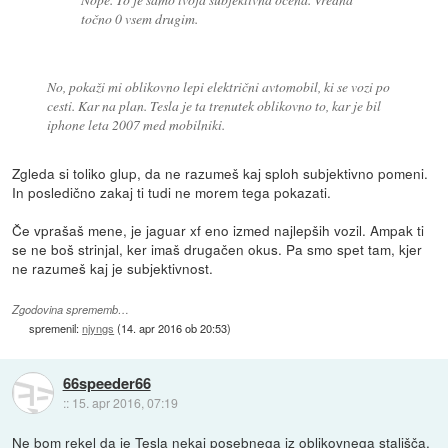
točno 0 vsem drugim.
No, pokaži mi oblikovno lepi električni avtomobil, ki se vozi po
cesti. Kar na plan. Tesla je ta trenutek oblikovno to, kar je bil
iphone leta 2007 med mobilniki.
Zgleda si toliko glup, da ne razumeš kaj sploh subjektivno pomeni.
In posledično zakaj ti tudi ne morem tega pokazati.
Če vprašaš mene, je jaguar xf eno izmed najlepših vozil. Ampak ti
se ne boš strinjal, ker imaš drugačen okus. Pa smo spet tam, kjer
ne razumeš kaj je subjektivnost.
Zgodovina sprememb…
spremenil:
njyngs
(
14. apr 2016 ob 20:53
)
66speeder66
::
15. apr 2016, 07:19
Ne bom rekel da je Tesla nekaj posebnega iz oblikovnega stališča,