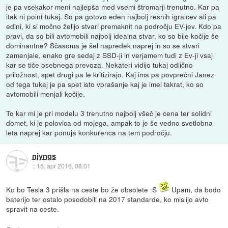
je pa vsekakor meni najlepša med vsemi štromarji trenutno. Kar pa
itak ni point tukaj. So pa gotovo eden najbolj resnih igralcev ali pa
edini, ki si močno želijo stvari premaknit na področju EV-jev. Kdo pa
pravi, da so bili avtomobili najbolj idealna stvar, ko so bile kočije še
dominantne? Sčasoma je šel napredek naprej in so se stvari
zamenjale, enako gre sedaj z SSD-ji in verjamem tudi z Ev-ji vsaj
kar se tiče osebnega prevoza. Nekateri vidijo tukaj odlično
priložnost, spet drugi pa le kritizirajo. Kaj ima pa povprečni Janez
od tega tukaj je pa spet isto vprašanje kaj je imel takrat, ko so
avtomobili menjali kočije.
To kar mi je pri modelu 3 trenutno najbolj všeč je cena ter solidni
domet, ki je polovica od mojega, ampak to je še vedno svetlobna
leta naprej kar ponuja konkurenca na tem področju.
njyngs
::
15. apr 2016, 08:01
Ko bo Tesla 3 prišla na ceste bo že obsolete :S
Upam, da bodo
baterijo ter ostalo posodobili na 2017 standarde, ko mislijo avto
spravit na ceste.