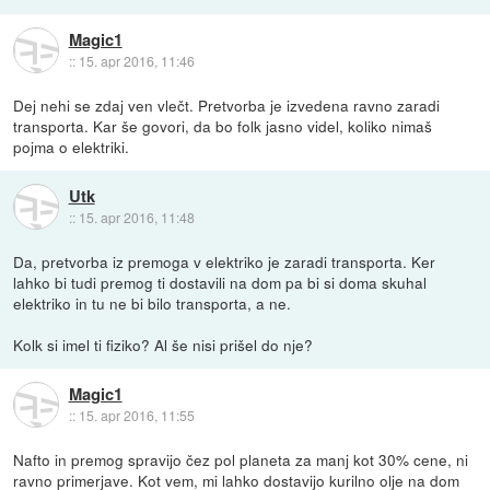
Magic1
::
15. apr 2016, 11:46
Dej nehi se zdaj ven vlečt. Pretvorba je izvedena ravno zaradi
transporta. Kar še govori, da bo folk jasno videl, koliko nimaš
pojma o elektriki.
Utk
::
15. apr 2016, 11:48
Da, pretvorba iz premoga v elektriko je zaradi transporta. Ker
lahko bi tudi premog ti dostavili na dom pa bi si doma skuhal
elektriko in tu ne bi bilo transporta, a ne.
Kolk si imel ti fiziko? Al še nisi prišel do nje?
Magic1
::
15. apr 2016, 11:55
Nafto in premog spravijo čez pol planeta za manj kot 30% cene, ni
ravno primerjave. Kot vem, mi lahko dostavijo kurilno olje na dom