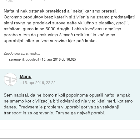
Nafta ni nek ostanek preteklosti ali nekaj kar smo prerasli.
Ogromno produktov brez katerih si življenja ne znamo predstavljati
sloni ravno na predelavi surove nafte vključno z plastiko, gnojili,
asfaltom, gumo in se 6000 drugih. Lahko kvečjemu omejimo
porabo s tem da poskusimo čimveč reciklirati in začnemo
uporabljati alternativne surovine kjer pač lahko.
Zgodovina sprememb…
spremenil:
googleg1
(
15. apr 2016 ob 16:02
)
Manu
::
15. apr 2016, 22:22
Sem napisal, da ne bomo nikoli popolnoma opustili nafto, ampak
ne smemo kot civilizacija biti odvisni od nje v tolikšni meri, kot smo
danes. Predvsem je problem v uporabi goriva za vsakdanji
transport in za ogrevanje. Tam se ga največ porabi.