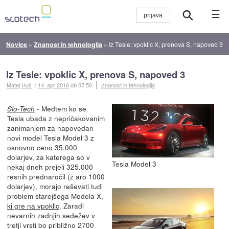
☰
Novice
»
Znanost in tehnologija
»
Iz Tesle: vpoklic X, prenova S, napoved 3
Iz Tesle: vpoklic X, prenova S, napoved 3
Matej Huš
::
14. apr 2016
ob 07:50
Znanost in tehnologija
- Medtem ko se
Slo-Tech
Tesla ubada z nepričakovanim
zanimanjem za napovedan
novi model Tesla Model 3 z
osnovno ceno 35.000
dolarjev, za katerega so v
Tesla Model 3
nekaj dneh prejeli 325.000
resnih prednaročil (z aro 1000
dolarjev), morajo reševati tudi
problem starejšega Modela X,
ki gre na vpoklic
. Zaradi
nevarnih zadnjih sedežev v
tretji vrsti bo približno 2700