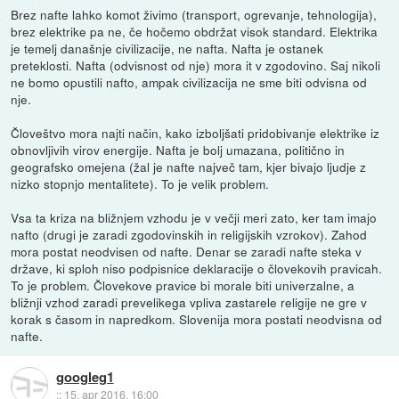
Brez nafte lahko komot živimo (transport, ogrevanje, tehnologija),
brez elektrike pa ne, če hočemo obdržat visok standard. Elektrika
je temelj današnje civilizacije, ne nafta. Nafta je ostanek
preteklosti. Nafta (odvisnost od nje) mora it v zgodovino. Saj nikoli
ne bomo opustili nafto, ampak civilizacija ne sme biti odvisna od
nje.
Človeštvo mora najti način, kako izboljšati pridobivanje elektrike iz
obnovljivih virov energije. Nafta je bolj umazana, politično in
geografsko omejena (žal je nafte največ tam, kjer bivajo ljudje z
nizko stopnjo mentalitete). To je velik problem.
Vsa ta kriza na bližnjem vzhodu je v večji meri zato, ker tam imajo
nafto (drugi je zaradi zgodovinskih in religijskih vzrokov). Zahod
mora postat neodvisen od nafte. Denar se zaradi nafte steka v
države, ki sploh niso podpisnice deklaracije o človekovih pravicah.
To je problem. Človekove pravice bi morale biti univerzalne, a
bližnji vzhod zaradi prevelikega vpliva zastarele religije ne gre v
korak s časom in napredkom. Slovenija mora postati neodvisna od
nafte.
googleg1
::
15. apr 2016, 16:00