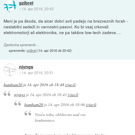
gzibret
::
14. apr 2016, 20:42
Meni je pa škoda, da sicer dobri avti padejo na brezveznih forah -
nestabilni sedeži in varnostni pasovi. Ko bi vsaj crkovali
elektromotorji ali elektronika, ne pa takšne low-tech zadeve....
Zgodovina sprememb…
spremenilo:
gzibret
(
14. apr 2016 ob 20:42
)
njyngs
::
14. apr 2016, 20:51
bambam20
je
14. apr 2016 ob 18:48
izjavil
:
njyngs
je
14. apr 2016 ob 18:41
izjavil
:
bambam20
je
14. apr 2016 ob 18:06
izjavil
:
Vroča roba, oblikovno nad vso
konkurenco.
Nope. To je samo tvoja subjektivna ocena. Vredna