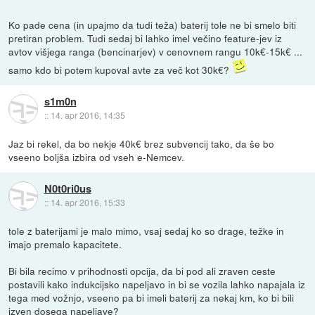
Ko pade cena (in upajmo da tudi teža) baterij tole ne bi smelo biti
pretiran problem. Tudi sedaj bi lahko imel večino feature-jev iz
avtov višjega ranga (bencinarjev) v cenovnem rangu 10k€-15k€ ...
samo kdo bi potem kupoval avte za več kot 30k€?
s1m0n
::
14. apr 2016, 14:35
Jaz bi rekel, da bo nekje 40k€ brez subvencij tako, da še bo
vseeno boljša izbira od vseh e-Nemcev.
N0t0ri0us
::
14. apr 2016, 15:33
tole z baterijami je malo mimo, vsaj sedaj ko so drage, težke in
imajo premalo kapacitete.
Bi bila recimo v prihodnosti opcija, da bi pod ali zraven ceste
postavili kako indukcijsko napeljavo in bi se vozila lahko napajala iz
tega med vožnjo, vseeno pa bi imeli baterij za nekaj km, ko bi bili
izven dosega napeljave?