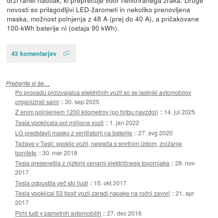
novosti so prilagodljivi LED-žarometi in nekoliko prenovljena
maska, možnost polnjenja z 48 A (prej do 40 A), a pričakovane
100-kWh baterije ni (ostaja 90 kWh).
43 komentarjev
Preberite si še…
Po propadu proizvajalca električnih vozil so se lastniki avtomobilov
organizirali sami
::
30. sep 2025
Z enim polnjenjem 1200 kilometrov (po hribu navzdol)
::
14. jul 2025
Tesla vpoklicala pol milijona vozil
::
1. jan 2022
LG predstavil masko z ventilatorji na baterije
::
27. avg 2020
Težave v Tesli: vpoklic vozil, nesreča s smrtnim izdom, znižanje
bonitete
::
30. mar 2018
Tesla presenetila z nizkimi cenami električnega tovornjaka
::
28. nov
2017
Tesla odpustila več sto ljudi
::
15. okt 2017
Tesla vpoklical 53 tisoč vozil zaradi napake na ročni zavori
::
21. apr
2017
Pirhi tudi v pametnih avtomobilih
::
27. dec 2016