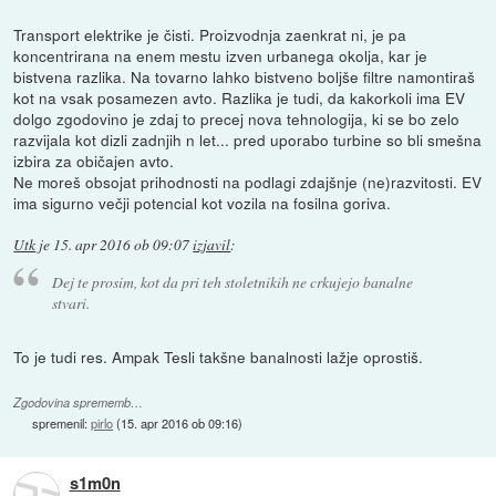
Transport elektrike je čisti. Proizvodnja zaenkrat ni, je pa
koncentrirana na enem mestu izven urbanega okolja, kar je
bistvena razlika. Na tovarno lahko bistveno boljše filtre namontiraš
kot na vsak posamezen avto. Razlika je tudi, da kakorkoli ima EV
dolgo zgodovino je zdaj to precej nova tehnologija, ki se bo zelo
razvijala kot dizli zadnjih n let... pred uporabo turbine so bli smešna
izbira za običajen avto.
Ne moreš obsojat prihodnosti na podlagi zdajšnje (ne)razvitosti. EV
ima sigurno večji potencial kot vozila na fosilna goriva.
Utk
je
15. apr 2016 ob 09:07
izjavil
:
Dej te prosim, kot da pri teh stoletnikih ne crkujejo banalne
stvari.
To je tudi res. Ampak Tesli takšne banalnosti lažje oprostiš.
Zgodovina sprememb…
spremenil:
pirlo
(
15. apr 2016 ob 09:16
)
s1m0n