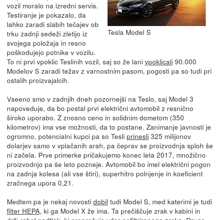
vozil moralo na izredni servis.
Testiranje je pokazalo, da
lahko zaradi slabih tečajev ob
Tesla Model S
trku zadnji sedeži zletijo iz
svojega položaja in resno
poškodujejo potnike v vozilu.
To ni prvi vpoklic Teslinih vozil, saj so že lani
vpoklicali
90.000
Modelov S zaradi težav z varnostnim pasom, pogosti pa so tudi pri
ostalih proizvajalcih.
Vseeno smo v zadnjih dneh pozornejši na Teslo, saj Model 3
napoveduje, da bo postal prvi električni avtomobil z resnično
široko uporabo. Z znosno ceno in solidnim dometom (350
kilometrov) ima vse možnosti, da to postane. Zanimanje javnosti je
ogromno, potencialni kupci pa so Tesli
prinesli
325 milijonov
dolarjev samo v vplačanih arah, pa čeprav se proizvodnja sploh še
ni začela. Prve primerke pričakujemo konec leta 2017, množično
proizvodnjo pa še leto pozneje. Avtomobil bo imel električni pogon
na zadnja kolesa (ali vse štiri), superhitro polnjenje in koeficient
zračnega upora 0,21.
Medtem pa je nekaj novosti
dobil
tudi Model S, med katerimi je tudi
filter HEPA
, ki ga Model X že ima. Ta prečiščuje zrak v kabini in
drži rahel nadtlak, ki preprečuje vdor nefiltriranega zraka. Druge