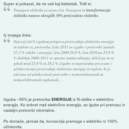
Super si pokazal, da ne veš kaj blebetaš. Trdil si:
Transport elektrike ni ravno čist. Transport in
transformacija
elektrike nanese okroglih 30% proizvedene elektrike.
Iz tvojega linka:
Največji del k izgubam prispeva proizvodnja električne energije
in toplote oz. pretvorba. Leta 2011 so izgube v pretvorbi znašale
27,3 % oskrbe z energijo, leta 2000 26,8 %, leta 2010 pa 25,8 %.
V obdobju 2000-2011 so opazna znatna nihanja, deleži pa so se
gibali med 25,8 % in 28,2 %. Izgube so neposredno povezane z
učinkovitostjo proizvodnje električne energije in toplote, ki je
odvisna od učinkovitosti pretvorbe v termoelektrarnah in
termoelektrarnah-toplarnah, ...
Izguba ~30% je pretvorba
iz N-oblike v električno
ENERGIJE
energijo. Ko enkrat maš električno energijo, so igube pri prenosu in
nadaljni pretvorbi minimalne.
Po domače, jamraš da, konverzija premoga v elektriko ni 100%
učinkovita.