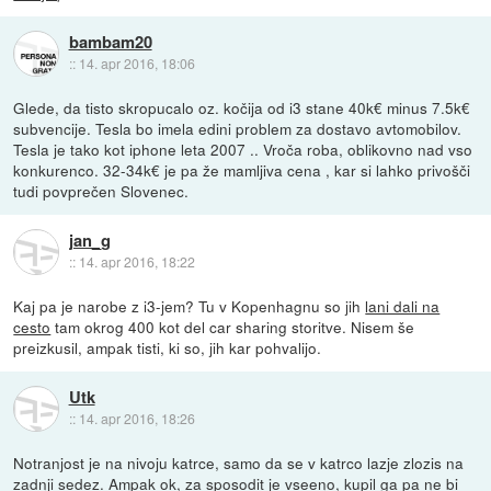
bambam20
::
14. apr 2016, 18:06
Glede, da tisto skropucalo oz. kočija od i3 stane 40k€ minus 7.5k€
subvencije. Tesla bo imela edini problem za dostavo avtomobilov.
Tesla je tako kot iphone leta 2007 .. Vroča roba, oblikovno nad vso
konkurenco. 32-34k€ je pa že mamljiva cena , kar si lahko privošči
tudi povprečen Slovenec.
jan_g
::
14. apr 2016, 18:22
Kaj pa je narobe z i3-jem? Tu v Kopenhagnu so jih
lani dali na
cesto
tam okrog 400 kot del car sharing storitve. Nisem še
preizkusil, ampak tisti, ki so, jih kar pohvalijo.
Utk
::
14. apr 2016, 18:26
Notranjost je na nivoju katrce, samo da se v katrco lazje zlozis na
zadnji sedez. Ampak ok, za sposodit je vseeno, kupil ga pa ne bi