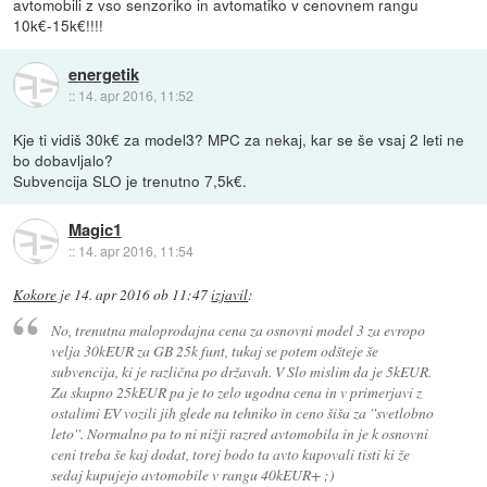
avtomobili z vso senzoriko in avtomatiko v cenovnem rangu
10k€-15k€!!!!
energetik
::
14. apr 2016, 11:52
Kje ti vidiš 30k€ za model3? MPC za nekaj, kar se še vsaj 2 leti ne
bo dobavljalo?
Subvencija SLO je trenutno 7,5k€.
Magic1
::
14. apr 2016, 11:54
Kokore
je
14. apr 2016 ob 11:47
izjavil
:
No, trenutna maloprodajna cena za osnovni model 3 za evropo
velja 30kEUR za GB 25k funt, tukaj se potem odšteje še
subvencija, ki je različna po državah. V Slo mislim da je 5kEUR.
Za skupno 25kEUR pa je to zelo ugodna cena in v primerjavi z
ostalimi EV vozili jih glede na tehniko in ceno šiša za ''svetlobno
leto''. Normalno pa to ni nižji razred avtomobila in je k osnovni
ceni treba še kaj dodat, torej bodo ta avto kupovali tisti ki že
sedaj kupujejo avtomobile v rangu 40kEUR+ ;)