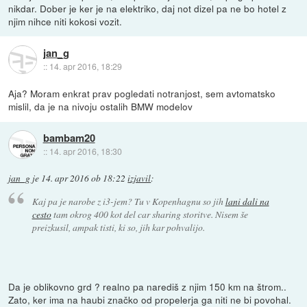
nikdar. Dober je ker je na elektriko, daj not dizel pa ne bo hotel z
njim nihce niti kokosi vozit.
jan_g
::
14. apr 2016, 18:29
Aja? Moram enkrat prav pogledati notranjost, sem avtomatsko
mislil, da je na nivoju ostalih BMW modelov
bambam20
::
14. apr 2016, 18:30
jan_g
je
14. apr 2016 ob 18:22
izjavil
:
Kaj pa je narobe z i3-jem? Tu v Kopenhagnu so jih
lani dali na
cesto
tam okrog 400 kot del car sharing storitve. Nisem še
preizkusil, ampak tisti, ki so, jih kar pohvalijo.
Da je oblikovno grd ? realno pa narediš z njim 150 km na štrom..
Zato, ker ima na haubi značko od propelerja ga niti ne bi povohal.