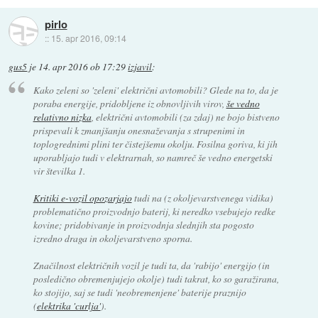
pirlo
::
15. apr 2016, 09:14
gus5
je
14. apr 2016 ob 17:29
izjavil
:
Kako zeleni so 'zeleni' električni avtomobili? Glede na to, da je
poraba energije, pridobljene iz obnovljivih virov,
še vedno
relativno nizka
, električni avtomobili (za zdaj) ne bojo bistveno
prispevali k zmanjšanju onesnaževanja s strupenimi in
toplogrednimi plini ter čistejšemu okolju. Fosilna goriva, ki jih
uporabljajo tudi v elektrarnah, so namreč še vedno energetski
vir številka 1.
Kritiki e-vozil opozarjajo
tudi na (z okoljevarstvenega vidika)
problematično proizvodnjo baterij, ki neredko vsebujejo redke
kovine; pridobivanje in proizvodnja slednjih sta pogosto
izredno draga in okoljevarstveno sporna.
Značilnost električnih vozil je tudi ta, da 'rabijo' energijo (in
posledično obremenjujejo okolje) tudi takrat, ko so garažirana,
ko stojijo, saj se tudi 'neobremenjene' baterije praznijo
(
elektrika 'curlja'
).