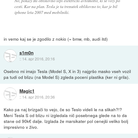
No, pokaži mi oblikovno lepi električni avtomobil, ki se vozi po
cesti. Kar na plan. Tesla je ta trenutek oblikovno to, kar je bil
iphone leta 2007 med mobilniki.
in vemo kaj se je zgodilo z nokio (= bmw, mb, audi itd)
s1m0n
::
14. apr 2016, 20:16
Osebno mi imajo Tesla (Model S, X in 3) najgršo masko vseh vozil
pa tudi od blizu (na Model S) zgleda poceni plastika (ker ni grila).
Magic1
::
14. apr 2016, 20:36
Kako pa naj brizgači to vejo, če so Teslo videli le na slikah?!?
Meni Tesla S od blizu ni izgledala nič posebnega glede na to da
stane od 90k€ dalje. Izglada že marsikater pol cenejši veliko bolj
impresivno v živo.