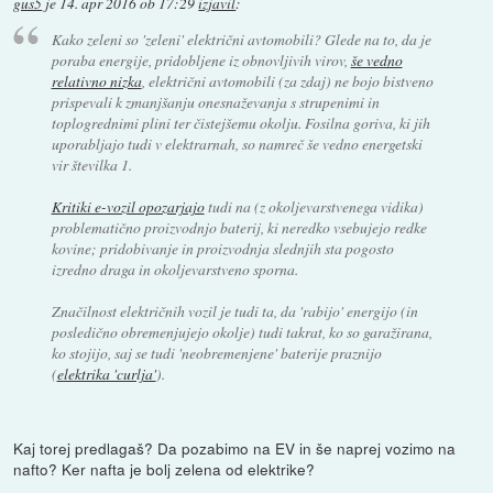
gus5
je
14. apr 2016 ob 17:29
izjavil
:
Kako zeleni so 'zeleni' električni avtomobili? Glede na to, da je
poraba energije, pridobljene iz obnovljivih virov,
še vedno
relativno nizka
, električni avtomobili (za zdaj) ne bojo bistveno
prispevali k zmanjšanju onesnaževanja s strupenimi in
toplogrednimi plini ter čistejšemu okolju. Fosilna goriva, ki jih
uporabljajo tudi v elektrarnah, so namreč še vedno energetski
vir številka 1.
Kritiki e-vozil opozarjajo
tudi na (z okoljevarstvenega vidika)
problematično proizvodnjo baterij, ki neredko vsebujejo redke
kovine; pridobivanje in proizvodnja slednjih sta pogosto
izredno draga in okoljevarstveno sporna.
Značilnost električnih vozil je tudi ta, da 'rabijo' energijo (in
posledično obremenjujejo okolje) tudi takrat, ko so garažirana,
ko stojijo, saj se tudi 'neobremenjene' baterije praznijo
(
elektrika 'curlja'
).
Kaj torej predlagaš? Da pozabimo na EV in še naprej vozimo na
nafto? Ker nafta je bolj zelena od elektrike?