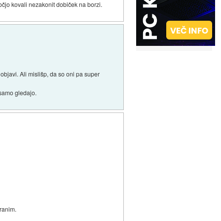
močjo kovali nezakonit dobiček na borzi.
objavi. Ali mislišp, da so oni pa super
n samo gledajo.
ranim.