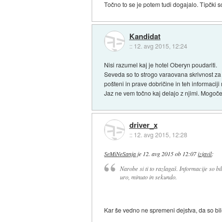
Točno to se je potem tudi dogajalo. Tipčki s
Kandidat
::
12. avg 2015, 12:24
Nisi razumel kaj je hotel Oberyn poudariti.
Seveda so to strogo varaovana skrivnost za j
pošteni in prave dobričine in teh informaciji 
Jaz ne vem točno kaj delajo z njimi. Mogoče j
driver_x
::
12. avg 2015, 12:28
SeMiNeSanja
je
12. avg 2015 ob 12:07
izjavil
:
Narobe si ti to razlagaš. Informacije so 
uro, minuto in sekundo.
Kar še vedno ne spremeni dejstva, da so bi