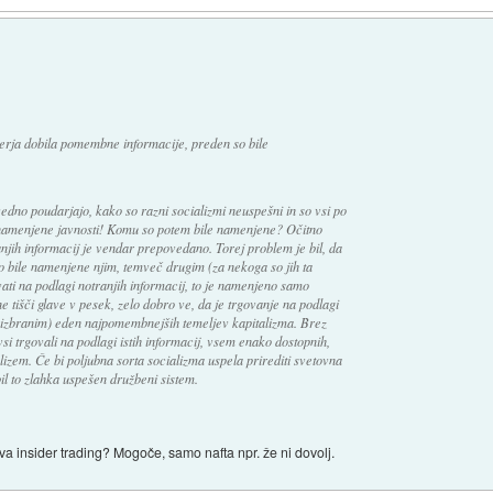
erja dobila pomembne informacije, preden so bile
edno poudarjajo, kako so razni socializmi neuspešni in so vsi po
le namenjene javnosti! Komu so potem bile namenjene? Očitno
jih informacij je vendar prepovedano. Torej problem je bil, da
niso bile namenjene njim, temveč drugim (za nekoga so jih ta
vati na podlagi notranjih informacij, to je namenjeno samo
e tišči glave v pesek, zelo dobro ve, da je trgovanje na podlagi
o izbranim) eden najpomembnejših temeljev kapitalizma. Brez
vsi trgovali na podlagi istih informacij, vsem enako dostopnih,
alizem. Če bi poljubna sorta socializma uspela prirediti svetovna
bil to zlahka uspešen družbeni sistem.
ava insider trading? Mogoče, samo nafta npr. že ni dovolj.