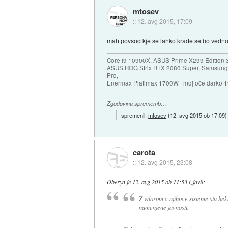
mtosev
::
12. avg 2015, 17:09
mah povsod kje se lahko krade se bo vedno 
Core i9 10900X, ASUS Prime X299 Edition 
ASUS ROG Strix RTX 2080 Super, Samsung
Pro,
Enermax Platimax 1700W | moj oče darko 
Zgodovina sprememb…
spremenil:
mtosev
(
12. avg 2015 ob 17:09
)
carota
::
12. avg 2015, 23:08
Oberyn
je
12. avg 2015 ob 11:53
izjavil
:
Z vdorom v njihove sisteme sta hek
namenjene javnosti.