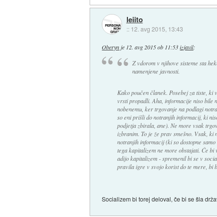
leiito
::
12. avg 2015, 13:43
Oberyn
je
12. avg 2015 ob 11:53
izjavil
:
Z vdorom v njihove sisteme sta hek
namenjene javnosti.
Kako poučen članek. Posebej za tiste, ki v
vrsti propadli. Aha, informacije niso bi
nobenemu, ker trgovanje na podlagi notran
so eni prišli do notranjih informacij, ki 
podjetja zbirala, ane). Ne more vsak trgo
izbranim. To je že prav smešno. Vsak, ki n
notranjih informacij (ki so dostopne sam
tega kapitalizem ne more obstajati. Če bi 
adijo kapitalizem - spremenil bi se v soci
pravila igre v svojo korist do te mere, bi 
Socializem bi torej deloval, če bi se šla drž