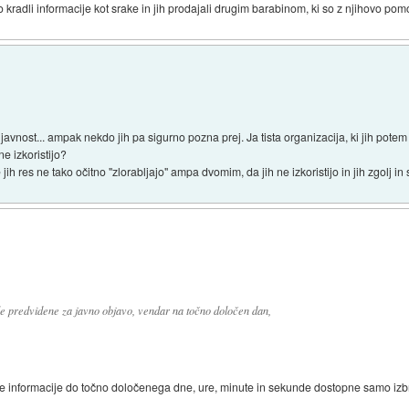
o kradli informacije kot srake in jih prodajali drugim barabinom, ki so z njihovo po
avnost... ampak nekdo jih pa sigurno pozna prej. Ja tista organizacija, ki jih potem 
ne izkoristijo?
ih res ne tako očitno "zlorabljajo" ampa dvomim, da jih ne izkoristijo in jih zgolj i
bile predvidene za javno objavo, vendar na točno določen dan,
le informacije do točno določenega dne, ure, minute in sekunde dostopne samo izb