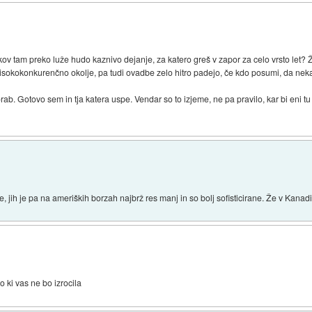
tkov tam preko luže hudo kaznivo dejanje, za katero greš v zapor za celo vrsto let?
visokokonkurenčno okolje, pa tudi ovadbe zelo hitro padejo, če kdo posumi, da nekaj
rab. Gotovo sem in tja katera uspe. Vendar so to izjeme, ne pa pravilo, kar bi eni tu
, jih je pa na ameriških borzah najbrž res manj in so bolj sofisticirane. Že v Kanadi
 ki vas ne bo izrocila