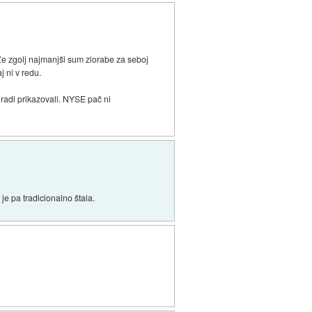
 Že zgolj najmanjši sum zlorabe za seboj
 ni v redu.
 radi prikazovali. NYSE pač ni
 je pa tradicionalno štala.