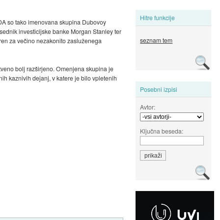
Hitre funkcije
i v ZDA so tako imenovana skupina Dubovoy
dsednik investicijske banke Morgan Stanley ter
seznam tem
ren za večino nezakonito zasluženega
istveno bolj razširjeno. Omenjena skupina je
 kaznivih dejanj, v katere je bilo vpletenih
Posebni izpisi
Avtor:
Ključna beseda: