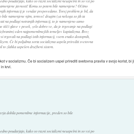
edno poudarjajo, kako so razni socializmi neuspešni in so vsi po
le namenjene javnosti! Komu so potem bile namenjene? Očitno
jih informacij je vendar prepovedano. Torej problem je bil, da
niso bile namenjene njim, temveč drugim (za nekoga so jih ta
vati na podlagi notranjih informacij, to je namenjeno samo
e tišči glave v pesek, zelo dobro ve, da je trgovanje na podlagi
o izbranim) eden najpomembnejših temeljev kapitalizma. Brez
vsi trgovali na podlagi istih informacij, vsem enako dostopnih,
alizem. Če bi poljubna sorta socializma uspela prirediti svetovna
bil to zlahka uspešen družbeni sistem.
t v socializmu. Če bi socializem uspel prirediti svetovna pravila v svojo korist, bi ji
in krvi.
erja dobila pomembne informacije, preden so bile
edno poudarjajo, kako so razni socializmi neuspešni in so vsi po