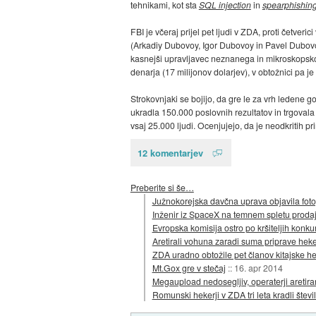
tehnikami, kot sta
SQL injection
in
spearphishin
FBI je včeraj prijel pet ljudi v ZDA, proti četve
(Arkadiy Dubovoy, Igor Dubovoy in Pavel Dubovoy)
kasnejši upravljavec neznanega in mikroskopsk
denarja (17 milijonov dolarjev), v obtožnici pa 
Strokovnjaki se bojijo, da gre le za vrh ledene g
ukradla 150.000 poslovnih rezultatov in trgovala
vsaj 25.000 ljudi. Ocenjujejo, da je neodkritih p
12 komentarjev
Preberite si še…
Južnokorejska davčna uprava objavila fotog
Inženir iz SpaceX na temnem spletu prodaja
Evropska komisija ostro po kršiteljih konku
Aretirali vohuna zaradi suma priprave he
ZDA uradno obtožile pet članov kitajske h
Mt.Gox gre v stečaj
::
16. apr 2014
Megaupload nedosegljiv, operaterji aretira
Romunski hekerji v ZDA tri leta kradli števil