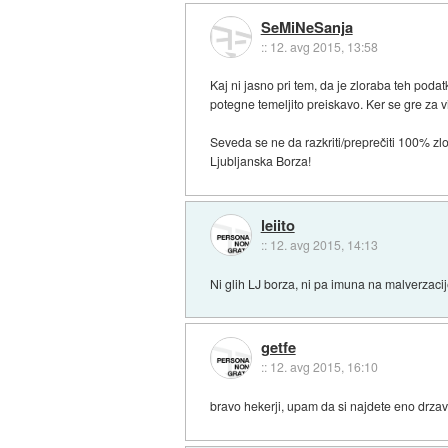
SeMiNeSanja
::
12. avg 2015, 13:58
Kaj ni jasno pri tem, da je zloraba teh poda
potegne temeljito preiskavo. Ker se gre za 
Seveda se ne da razkriti/preprečiti 100% zlo
Ljubljanska Borza!
leiito
::
12. avg 2015, 14:13
Ni glih LJ borza, ni pa imuna na malverzacije
getfe
::
12. avg 2015, 16:10
bravo hekerji, upam da si najdete eno drzavo