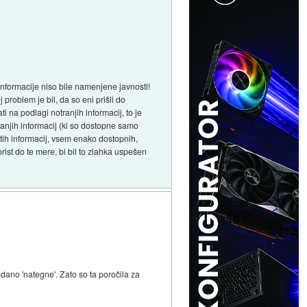
informacije niso bile namenjene javnosti!
roblem je bil, da so eni prišli do
i na podlagi notranjih informacij, to je
ranjih informacij (ki so dostopne samo
stih informacij, vsem enako dostopnih,
rist do te mere, bi bil to zlahka uspešen
vedano 'nategne'. Zato so ta poročila za