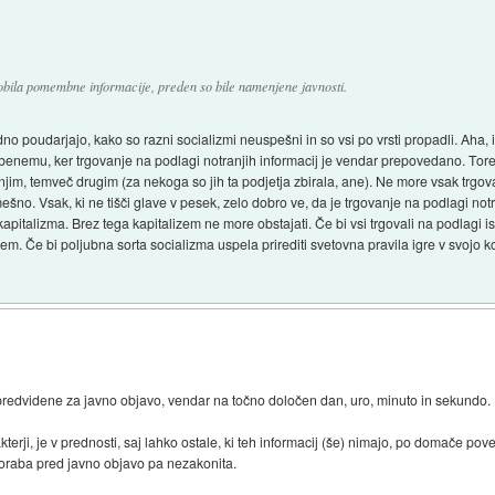
obila pomembne informacije, preden so bile namenjene javnosti.
no poudarjajo, kako so razni socializmi neuspešni in so vsi po vrsti propadli. Aha, 
emu, ker trgovanje na podlagi notranjih informacij je vendar prepovedano. Torej p
njim, temveč drugim (za nekoga so jih ta podjetja zbirala, ane). Ne more vsak trgovat
no. Vsak, ki ne tišči glave v pesek, zelo dobro ve, da je trgovanje na podlagi not
italizma. Brez tega kapitalizem ne more obstajati. Če bi vsi trgovali na podlagi i
zem. Če bi poljubna sorta socializma uspela prirediti svetovna pravila igre v svojo ko
le predvidene za javno objavo, vendar na točno določen dan, uro, minuto in sekundo.
akterji, je v prednosti, saj lahko ostale, ki teh informacij (še) nimajo, po domače po
poraba pred javno objavo pa nezakonita.