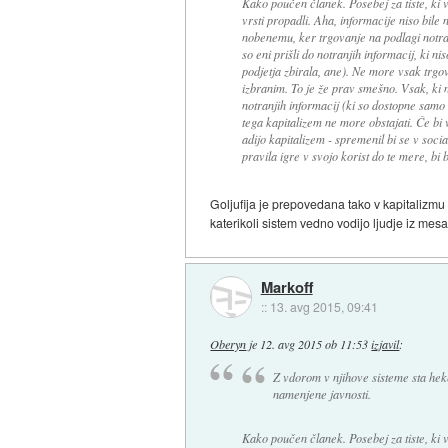
Kako poučen članek. Posebej za tiste, ki v
vrsti propadli. Aha, informacije niso bi
nobenemu, ker trgovanje na podlagi notran
so eni prišli do notranjih informacij, ki 
podjetja zbirala, ane). Ne more vsak trgo
izbranim. To je že prav smešno. Vsak, ki n
notranjih informacij (ki so dostopne sam
tega kapitalizem ne more obstajati. Če bi 
adijo kapitalizem - spremenil bi se v soci
pravila igre v svojo korist do te mere, bi 
Goljufija je prepovedana tako v kapitalizmu ko
katerikoli sistem vedno vodijo ljudje iz mesa 
Markoff
::
13. avg 2015, 09:41
Oberyn
je
12. avg 2015 ob 11:53
izjavil
:
Z vdorom v njihove sisteme sta hek
namenjene javnosti.
Kako poučen članek. Posebej za tiste, ki v