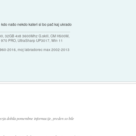
kdo našo nekdo kateri si bo pač kaj ukrado
30, 32GB 4x8 3600Mhz G.skill, CM H500M,
 970 PRO, UltraSharp UP3017, Win 11
1960-2016, moj labradorec max 2002-2013
erja dobila pomembne informacije, preden so bile