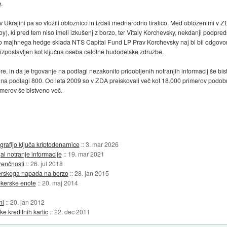
g
.
rici v Ukrajini pa so vložili obtožnico in izdali mednarodno tiralico. Med obtoženim
, ki pred tem niso imeli izkušenj z borzo, ter Vitaly Korchevsky, nekdanji podpre
o majhnega hedge sklada NTS Capital Fund LP Prav Korchevsky naj bi bil odgovo
je izpostavljen kot ključna oseba celotne hudodelske združbe.
ore, in da je trgovanje na podlagi nezakonito pridobljenih notranjih informacij še b
 na podlagi 800. Od leta 2009 so v ZDA preiskovali več kot 18.000 primerov podobnih
rimerov še bistveno več.
rafijo ključa kriptodenarnice
::
3. mar 2026
l notranje informacije
::
19. mar 2021
renčnosti
::
26. jul 2018
kerskega napada na borzo
::
28. jan 2015
ekerske enote
::
20. maj 2014
ni
::
20. jan 2012
ke kreditnih kartic
::
22. dec 2011