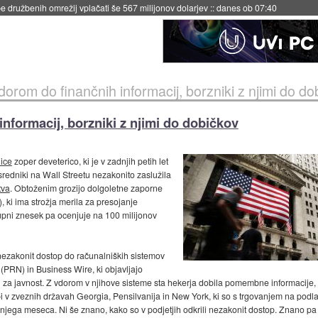
igence doslej
::
včeraj ob 21:37
dorom do finančnih informacij, borzniki z njimi do do
informacij, borzniki z njimi do dobičkov
ice
zoper deveterico, ki je v zadnjih petih let
redniki na Wall Streetu nezakonito zaslužila
tva
. Obtoženim grozijo dolgoletne zaporne
, ki ima strožja merila za presojanje
skupni znesek pa ocenjuje na 100 milijonov
 nezakonit dostop do računalniških sistemov
PRN) in Business Wire, ki objavljajo
ij za javnost. Z vdorom v njihove sisteme sta hekerja dobila pomembne informacije,
pi v zveznih državah Georgia, Pensilvanija in New York, ki so s trgovanjem na podlagi
jšnjega meseca. Ni še znano, kako so v podjetjih odkrili nezakonit dostop. Znano pa 