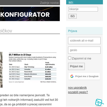
Išči:
Zadnje novice
bičkov
Prijava
Zapomni si me
nov uporabnik
pozabili geslo?
 preden so bile namenjene javnosti. Te
 teh notranjih informacij zaslužili več kot 30
je, da so ga pridobili s precej osnovnimi