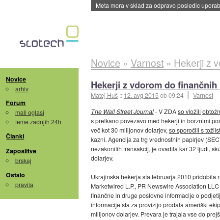
ByteDance trenira največji model umetne intel
Novice
»
Varnost
»
Hekerji z v
Novice
Hekerji z vdorom do finančnih 
arhiv
Matej Huš
::
12. avg 2015
ob 09:24
Varnost
Forum
The Wall Street Journal
- V ZDA
so vložili
obtožn
mali oglasi
s pretkano povezavo med hekerji in borznimi pos
teme zadnjih 24h
več kot 30 milijonov dolarjev,
so sporočili s tožils
Članki
kazni. Agencija za trg vrednostnih papirjev (SEC)
nezakonitih transakcij, je ovadila kar 32 ljudi, 
Zaposlitve
dolarjev.
brskaj
Ostalo
Ukrajinska hekerja sta februarja 2010 pridobila
pravila
Marketwired L.P., PR Newswire Association LLC (
finančne in druge poslovne informacije o podjet
informacije sta za provizijo prodala ameriški eki
milijonov dolarjev. Prevara je trajala vse do pre