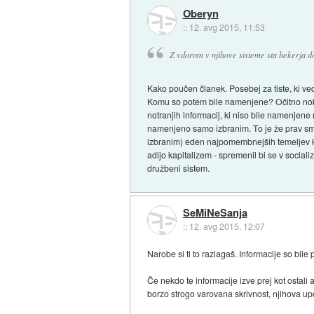
Oberyn
::
12. avg 2015, 11:53
Z vdorom v njihove sisteme sta hekerja d
Kako poučen članek. Posebej za tiste, ki ved
Komu so potem bile namenjene? Očitno noben
notranjih informacij, ki niso bile namenjene 
namenjeno samo izbranim. To je že prav smeš
izbranim) eden najpomembnejših temeljev kap
adijo kapitalizem - spremenil bi se v sociali
družbeni sistem.
SeMiNeSanja
::
12. avg 2015, 12:07
Narobe si ti to razlagaš. Informacije so bi
Če nekdo te informacije izve prej kot ostali 
borzo strogo varovana skrivnost, njihova u