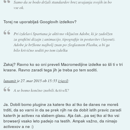
Samo da se bodo držali standardov brez uvajanja svojih in bo
vse ok.
Torej ne uporabljaš Googlovih izdelkov?
Pri izdelavi Spartana je aktivno vključen Adobe, ki je zadolžen
za grafični dizajn z animacijo, tipografije in postavitev (layout).
Adobe je bržkone najbolj znan po zloglasnem Flashu, a bi ga
bilo krivično soditi po tem izdelku
Zakaj? Ravno ko so oni preveli Macromedijine izdelke so šli ti v tri
krasne. Ravno zaradi tega jih je treba po tem soditi.
lunamit
je
27. mar 2015 ob 15:55
izjavil
:
A se bomo končno znebili ActiveX?
Ja. Dobili bomo plugine za katere tko al tko še danes ne moreš
trditi, da so varni in da se prek njih ne da dobit istih pravic zaradi
katerih je activex na slabem glasu. Aja čak...pa sej tko al tko vsi
browserji vsako leto padejo na testih. Ampak važno, da nimajo
activexov a ne :)