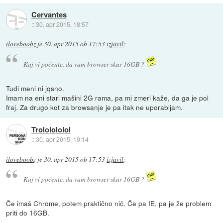
Cervantes
::
30. apr 2015, 18:57
iloveboobz
je
30. apr 2015 ob 17:53
izjavil
:
Kaj vi počente, da vam browser skur 16GB ?
Tudi meni ni jqsno.
Imam na eni stari mašini 2G rama, pa mi zmeri kaže, da ga je pol
fraj. Za drugo kot za browsanje je pa itak ne uporabljam.
Trololololol
::
30. apr 2015, 19:14
iloveboobz
je
30. apr 2015 ob 17:53
izjavil
:
Kaj vi počente, da vam browser skur 16GB ?
Če imaš Chrome, potem praktično nič. Če pa IE, pa je že problem
priti do 16GB.