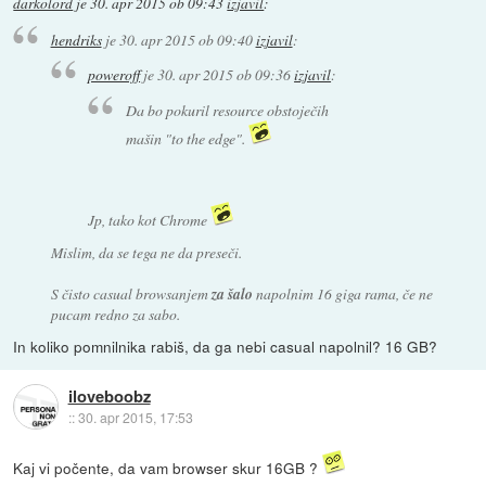
darkolord
je
30. apr 2015 ob 09:43
izjavil
:
hendriks
je
30. apr 2015 ob 09:40
izjavil
:
poweroff
je
30. apr 2015 ob 09:36
izjavil
:
Da bo pokuril resource obstoječih
mašin "to the edge".
Jp, tako kot Chrome
Mislim, da se tega ne da preseči.
S čisto casual browsanjem
za šalo
napolnim 16 giga rama, če ne
pucam redno za sabo.
In koliko pomnilnika rabiš, da ga nebi casual napolnil? 16 GB?
iloveboobz
::
30. apr 2015, 17:53
Kaj vi počente, da vam browser skur 16GB ?