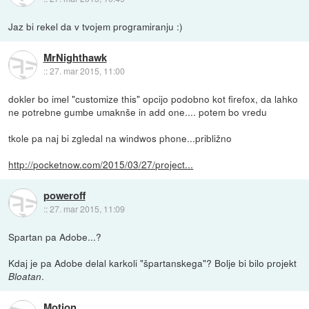
Jaz bi rekel da v tvojem programiranju :)
MrNighthawk
::
27. mar 2015, 11:00
dokler bo imel "customize this" opcijo podobno kot firefox, da lahko
ne potrebne gumbe umaknše in add one.... potem bo vredu
tkole pa naj bi zgledal na windwos phone...približno
http://pocketnow.com/2015/03/27/project...
poweroff
::
27. mar 2015, 11:09
Spartan pa Adobe...?
Kdaj je pa Adobe delal karkoli "špartanskega"? Bolje bi bilo projekt
.
Bloatan
Motion