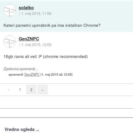
solatko
::
1. maj 2015, 11:56
Kateri pametni uporabnik pa ima instaliran Chrome?
GenZNPC
::
1. maj 2015, 12:05
16gb rama ali več :P (chrome recommended)
Zgodovina sprememb…
spremenil:
GenZNPC
(
1. maj 2015 ob 12:05
)
«
1
2
»
Vredno ogleda ...