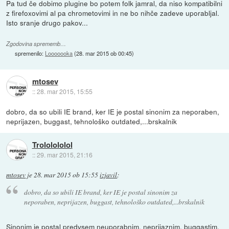
Pa tud če dobimo plugine bo potem folk jamral, da niso kompatibilni
z firefoxovimi al pa chrometovimi in ne bo nihče zadeve uporabljal.
Isto sranje drugo pakov...
Zgodovina sprememb…
spremenilo:
Looooooka
(
28. mar 2015 ob 00:45
)
mtosev
::
28. mar 2015, 15:55
dobro, da so ubili IE brand, ker IE je postal sinonim za neporaben,
neprijazen, buggast, tehnološko outdated,...brskalnik
Trololololol
::
29. mar 2015, 21:16
mtosev
je
28. mar 2015 ob 15:55
izjavil
:
dobro, da so ubili IE brand, ker IE je postal sinonim za
neporaben, neprijazen, buggast, tehnološko outdated,...brskalnik
Sinonim je postal predvsem neuporabnim, neprijaznim, buggastim,