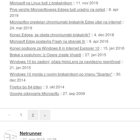
Microsoft na Linux tudi z brskalnikom
::
11. nov 2019
Prve verzije Microsoftovega Edgea tudi uradno na ogled
::
8. apr
2019
Microsoftov predelan chromiumski brskalnik Edge ušel na internet
::
24. mar 2019
Konec Edgea, se obeta chromiumski brskalnik?
::
4. dec 2018
Microsoft Edge postavlja Flash na stranski tir
::
9. apr 2016
Konec podpore za Windows 8 in Internet Explorer 10
::
15. jan 2016
Brskaj s posluhom: iz Opere zraste Vivaldi
::
27. jan 2015
Windows 10 bo zastonj, očala HoloLens za navidezno resničnost
::
21. jan 2015
Windows 10 morda z novim brskalnikom po imenu "Spartan"
::
30.
dec 2014
Firefox bo 64-biten
::
3. okt 2014
Google odgovarja Microsoftu
::
27. sep 2009
«
1
2
»
Netrunner
::
27. mar 2015, 10:28