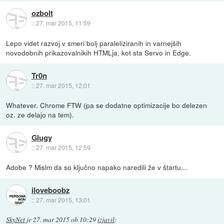
ozbolt
::
27. mar 2015, 11:59
Lepo videt razvoj v smeri bolj paraleliziranih in varnejših
novodobnih prikazovalnikih HTMLja, kot sta Servo in Edge.
Tr0n
::
27. mar 2015, 12:01
Whatever. Chrome FTW (pa se dodatne optimizacije bo delezen
oz. ze delajo na tem).
Glugy
::
27. mar 2015, 12:59
Adobe ? Mislm da so ključno napako naredili že v štartu...
iloveboobz
::
27. mar 2015, 13:01
SkyNet
je
27. mar 2015 ob 10:29
izjavil
: