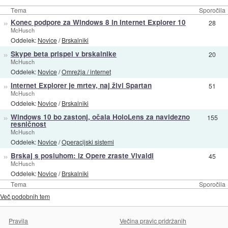
Tema
Sporočila
»
Konec podpore za Windows 8 in Internet Explorer 10
28
McHusch
Oddelek:
Novice
/
Brskalniki
»
Skype beta prispel v brskalnike
20
McHusch
Oddelek:
Novice
/
Omrežja / internet
»
Internet Explorer je mrtev, naj živi Spartan
51
McHusch
Oddelek:
Novice
/
Brskalniki
»
Windows 10 bo zastonj, očala HoloLens za navidezno
155
resničnost
McHusch
Oddelek:
Novice
/
Operacijski sistemi
»
Brskaj s posluhom: iz Opere zraste Vivaldi
45
McHusch
Oddelek:
Novice
/
Brskalniki
Tema
Sporočila
Več podobnih tem
Pravila
Večina pravic pridržanih