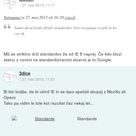
::
27. mar 2015, 11:17
Netrunner
je
27. mar 2015 ob 10:28
izjavil
:
Samo da se bodo držali standardov brez uvajanja svojih in bo
vse ok.
MS se striktno drži standardov že od IE 8 naprej. Če kdo bluzi
stalno z novimi ne standardiziranimi stvarmi je to Google.
3dice
::
27. mar 2015, 11:51
Bi blo boljše, da bi ukinli IE in se lepo spečali skupaj z Mozillo ali
Opero
Tako pa vidim le tole kot rezultat čez nekaj let...
Standards