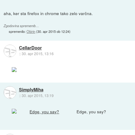
aha, ker sta firefox in chrome tako zelo varčna.
Zgodovina sprememb…
spremenilo:
Olórin
(
30. apr 2015 ob 12:24
)
CellarDoor
::
30. apr 2015, 13:16
SimplyMiha
::
30. apr 2015, 13:19
Edge, you say?