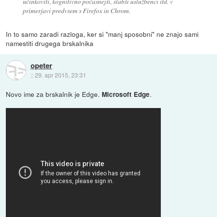
učinkoviti, kognitivno počasnejši, slabši uslužbenci itd. v
primerjavi predvsem s Firefox in Chrom.
In to samo zaradi razloga, ker si "manj sposobni" ne znajo sami
namestiti drugega brskalnika
opeter
::
29. apr 2015, 23:31
Novo ime za brskalnik je Edge.
.
Microsoft Edge