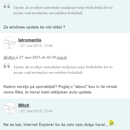
Upam, da uvedejo samodejno nadgrajevanje brskalnika kot to
pozna vsak normalen, novodoben brskalnik.
Za windows update še nisi slišal ?
Iatromantis
::
27. mar 2015, 13:46
SkyNet
je
27. mar 2015 ob 10:29
izjavil
:
Upam, da uvedejo samodejno nadgrajevanje brskalnika kot to
pozna vsak normalen, novodoben brskalnik.
Katero verzijo pa uporabljaš? Poglej v "about" box in če nimaš
ravno 6tke, bi moral imeti obkljukan auto-update.
Mitch
::
27. mar 2015, 13:49
Ne se bat, Internet Explorer bo še zelo zelo dolgo haral...