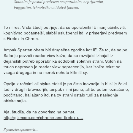
Sinonim je postal predvsem neuporabnim, neprijaznim,
buggastim, tehnološko outdated ljudem.
To ni res. Vrsta študij potrjuje, da so uporabniki IE manj učinkoviti,
kognitivno počasnejši, slabši uslužbenci itd. v primerjavi predvsem
s Firefox in Chrom.
Ampak Spartan obeta biti drugačna zgodba kot IE. Že to, da so po
Safariju povzeli reader view kaže, da so razvijalci izhajali iz
dejanskih potreb uporabnika sodobnih spletnih strani. Sploh na
touch napravah je reader view neprecenljiv, ker izolira tekst od
vsega drugega in ne moreš nehote klikniti xy.
Opcija z ročnimi ali stylus efekti je pa čista inovacija in bi si je želel
tudi v drugih browserjih, ampak mi ni jasno, ali bo potem označeno,
podčrtano, hajlajtano itd. na xy strani ostalo tudi za naslednje
obiske sajta.
Aja, študija, da ne govorimo na pamet,
http://gizmodo.com/chrome-and-firefox-u...
Zgodovina sprememb…