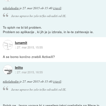
nikolahodin
je
27. mar 2015 ob 15:40
izjavil
:
Javno upravo bo zelo težko odvaditi od IE.
To sploh ne bi bil problem.
Problem so aplikacije , ki jih je ju izbrala, in le-te zahtevajo ie.
lunamit
::
27. mar 2015, 15:55
A se bomo končno znebili ActiveX?
leiito
::
27. mar 2015, 16:55
nikolahodin
je
27. mar 2015 ob 15:40
izjavil
:
Javno upravo bo zelo težko odvaditi od IE.
Sploh ne. Javna uprava bi z veseljem takoj prešaltala na Mace in