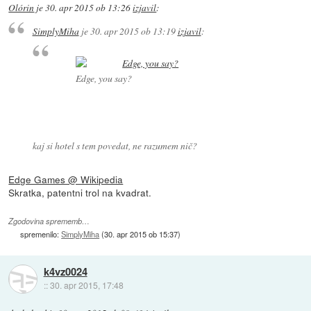
Olórin
je
30. apr 2015 ob 13:26
izjavil
:
SimplyMiha
je
30. apr 2015 ob 13:19
izjavil
:
Edge, you say?
kaj si hotel s tem povedat, ne razumem nič?
Edge Games @ Wikipedia
Skratka, patentni trol na kvadrat.
Zgodovina sprememb…
spremenilo:
SimplyMiha
(
30. apr 2015 ob 15:37
)
k4vz0024
::
30. apr 2015, 17:48