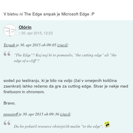
V bistvu ni The Edge ampak je Microsoft Edge :P
Olórin
::
30. apr 2015, 12:23
Tezaab
je
30. apr 2015 ob 09:05
izjavil
:
"The Edge"? Kaj naj bi to pomenilo, "the cutting edge" ali "the
edge of a cliff"?
sodeč po testiranju, ki je bilo na voljo (žal v omejenih količina
zaenkrat) lahko rečemo da gre za cutting edge. Stvar je nekje med
firefoxom in chromom.
Bravo.
poweroff
je
30. apr 2015 ob 09:36
izjavil
:
Da bo pokuril resource obstoječih mašin "to the edge".