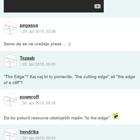
pegasus
::
29. apr 2015, 23:38
Samo da se ne urežejo press ... ;)
Tezaab
::
30. apr 2015, 09:05
"The Edge"? Kaj naj bi to pomenilo, "the cutting edge" ali "the edge
of a cliff"?
poweroff
::
30. apr 2015, 09:36
Da bo pokuril resource obstoječih mašin "to the edge".
hendriks
::
30. apr 2015, 09:40