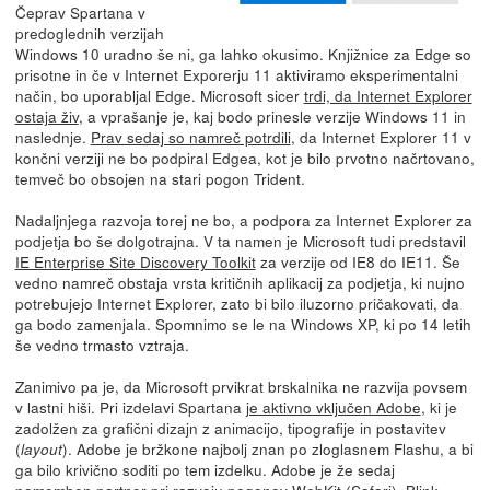
Čeprav Spartana v
predoglednih verzijah
Windows 10 uradno še ni, ga lahko okusimo. Knjižnice za Edge so
prisotne in če v Internet Exporerju 11 aktiviramo eksperimentalni
način, bo uporabljal Edge. Microsoft sicer
trdi, da Internet Explorer
ostaja živ
, a vprašanje je, kaj bodo prinesle verzije Windows 11 in
naslednje.
Prav sedaj so namreč potrdili
, da Internet Explorer 11 v
končni verziji ne bo podpiral Edgea, kot je bilo prvotno načrtovano,
temveč bo obsojen na stari pogon Trident.
Nadaljnjega razvoja torej ne bo, a podpora za Internet Explorer za
podjetja bo še dolgotrajna. V ta namen je Microsoft tudi predstavil
IE Enterprise Site Discovery Toolkit
za verzije od IE8 do IE11. Še
vedno namreč obstaja vrsta kritičnih aplikacij za podjetja, ki nujno
potrebujejo Internet Explorer, zato bi bilo iluzorno pričakovati, da
ga bodo zamenjala. Spomnimo se le na Windows XP, ki po 14 letih
še vedno trmasto vztraja.
Zanimivo pa je, da Microsoft prvikrat brskalnika ne razvija povsem
v lastni hiši. Pri izdelavi Spartana
je aktivno vključen Adobe
, ki je
zadolžen za grafični dizajn z animacijo, tipografije in postavitev
(
). Adobe je bržkone najbolj znan po zloglasnem Flashu, a bi
layout
ga bilo krivično soditi po tem izdelku. Adobe je že sedaj
pomemben partner pri razvoju pogonov WebKit (Safari), Blink