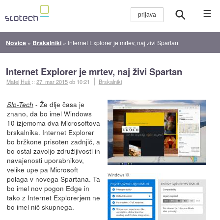
☰
Novice
»
Brskalniki
»
Internet Explorer je mrtev, naj živi Spartan
Internet Explorer je mrtev, naj živi Spartan
Matej Huš
::
27. mar 2015
ob 10:21
Brskalniki
- Že dlje časa je
Slo-Tech
znano, da bo imel Windows
10 izjemoma dva Microsoftova
brskalnika. Internet Explorer
bo bržkone prisoten zadnjič, a
bo ostal zavoljo združljivosti in
navajenosti uporabnikov,
velike upe pa Microsoft
polaga v novega Spartana. Ta
bo imel nov pogon Edge in
tako z Internet Explorerjem ne
bo imel nič skupnega.