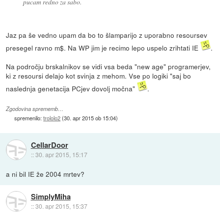
pucam redno za sabo.
Jaz pa še vedno upam da bo to šlamparijo z uporabno resoursev
presegel ravno m$. Na WP jim je recimo lepo uspelo zrihtati IE
.
Na področju brskalnikov se vidi vsa beda "new age" programerjev,
ki z resoursi delajo kot svinja z mehom. Vse po logiki "saj bo
naslednja genetacija PCjev dovolj močna"
.
Zgodovina sprememb…
spremenilo:
trololo2
(
30. apr 2015 ob 15:04
)
CellarDoor
::
30. apr 2015, 15:17
a ni bil IE že 2004 mrtev?
SimplyMiha
::
30. apr 2015, 15:37