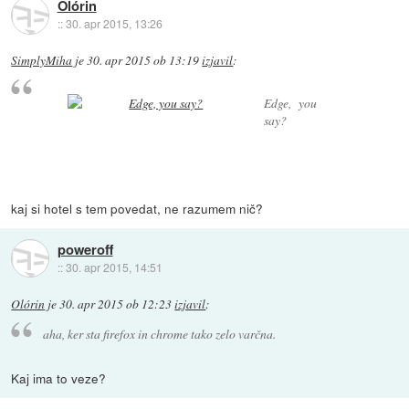
Olórin
::
30. apr 2015, 13:26
SimplyMiha
je
30. apr 2015 ob 13:19
izjavil
:
Edge, you
say?
kaj si hotel s tem povedat, ne razumem nič?
poweroff
::
30. apr 2015, 14:51
Olórin
je
30. apr 2015 ob 12:23
izjavil
:
aha, ker sta firefox in chrome tako zelo varčna.
Kaj ima to veze?