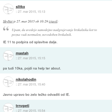
slitkx
::
27. mar 2015, 15:13
SkyNet
je
27. mar 2015 ob 10:29
izjavil
:
Upam, da uvedejo samodejno nadgrajevanje brskalnika kot to
pozna vsak normalen, novodoben brskalnik.
IE 11 to podpira od splavitve dalje.
mastah
::
27. mar 2015, 15:15
pa tudi 10ka, pojdi na help ter about.
nikolahodin
::
27. mar 2015, 15:40
Javno upravo bo zelo težko odvaditi od IE.
trnvpeti
::
27. mar 2015, 15:54