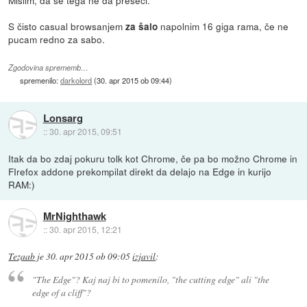
Mislim, da se tega ne da preseči.
S čisto casual browsanjem
napolnim 16 giga rama, če ne
za šalo
pucam redno za sabo.
Zgodovina sprememb…
spremenilo:
darkolord
(
30. apr 2015 ob 09:44
)
Lonsarg
::
30. apr 2015, 09:51
Itak da bo zdaj pokuru tolk kot Chrome, če pa bo možno Chrome in
FIrefox addone prekompilat direkt da delajo na Edge in kurijo
RAM:)
MrNighthawk
::
30. apr 2015, 12:21
Tezaab
je
30. apr 2015 ob 09:05
izjavil
:
"The Edge"? Kaj naj bi to pomenilo, "the cutting edge" ali "the
edge of a cliff"?