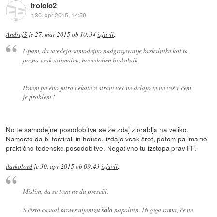
trololo2
::
30. apr 2015, 14:59
AndrejS
je
27. mar 2015 ob 10:34
izjavil
:
Upam, da uvedejo samodejno nadgrajevanje brskalnika kot to
pozna vsak normalen, novodoben brskalnik.
Potem pa eno jutro nekatere strani več ne delajo in ne veš v čem
je problem !
No te samodejne posodobitve se že zdaj zlorablja na veliko.
Namesto da bi testirali in house, izdajo vsak šrot, potem pa imamo
praktično tedenske posodobitve. Negativno tu izstopa prav FF.
darkolord
je
30. apr 2015 ob 09:43
izjavil
:
Mislim, da se tega ne da preseči.
S čisto casual browsanjem
za šalo
napolnim 16 giga rama, če ne