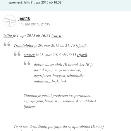
spremenil:
leiito
(
1. apr 2015 ob 16:32
)
jest10
::
1. apr 2015, 21:35
leiito
je
1. apr 2015 ob 16:31
izjavil
:
Trololololol
je
29. mar 2015 ob 21:16
izjavil
:
mtosev
je
28. mar 2015 ob 15:55
izjavil
:
dobro, da so ubili IE brand, ker IE je
postal sinonim za neporaben,
neprijazen, buggast, tehnološko
outdated,...brskalnik
Sinonim je postal predvsem neuporabnim,
neprijaznim, buggastim, tehnološko outdated
ljudem.
To ni res. Vrsta študij potrjuje, da so uporabniki IE manj