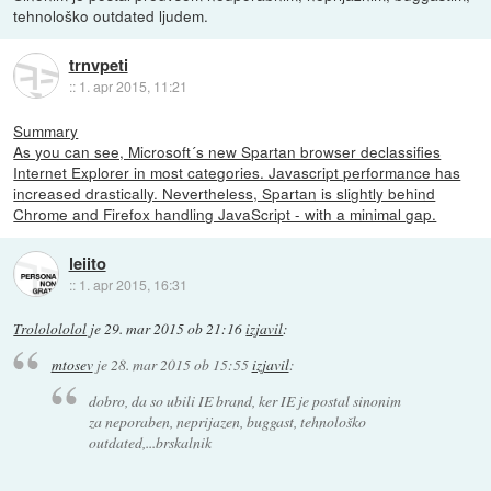
tehnološko outdated ljudem.
trnvpeti
::
1. apr 2015, 11:21
Summary
As you can see, Microsoft´s new Spartan browser declassifies
Internet Explorer in most categories. Javascript performance has
increased drastically. Nevertheless, Spartan is slightly behind
Chrome and Firefox handling JavaScript - with a minimal gap.
leiito
::
1. apr 2015, 16:31
Trololololol
je
29. mar 2015 ob 21:16
izjavil
:
mtosev
je
28. mar 2015 ob 15:55
izjavil
:
dobro, da so ubili IE brand, ker IE je postal sinonim
za neporaben, neprijazen, buggast, tehnološko
outdated,...brskalnik