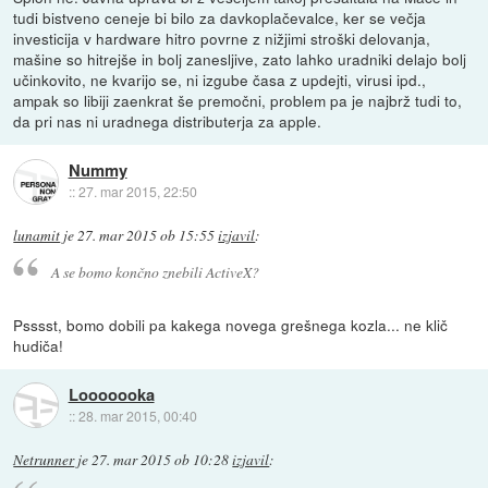
tudi bistveno ceneje bi bilo za davkoplačevalce, ker se večja
investicija v hardware hitro povrne z nižjimi stroški delovanja,
mašine so hitrejše in bolj zanesljive, zato lahko uradniki delajo bolj
učinkovito, ne kvarijo se, ni izgube časa z updejti, virusi ipd.,
ampak so libiji zaenkrat še premočni, problem pa je najbrž tudi to,
da pri nas ni uradnega distributerja za apple.
Nummy
::
27. mar 2015, 22:50
lunamit
je
27. mar 2015 ob 15:55
izjavil
:
A se bomo končno znebili ActiveX?
Psssst, bomo dobili pa kakega novega grešnega kozla... ne klič
hudiča!
Looooooka
::
28. mar 2015, 00:40
Netrunner
je
27. mar 2015 ob 10:28
izjavil
: