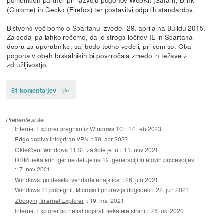
(Chrome) in Gecko (Firefox) ter
postavitvi odprtih standardov
.
Bistveno več bomo o Spartanu izvedeli 29. aprila na
Buildu 2015
.
Za sedaj pa lahko rečemo, da je stroga ločitev IE in Spartana
dobra za uporabnike, saj bodo točno vedeli, pri čem so. Oba
pogona v obeh brskalnikih bi povzročala zmedo in težave z
združljivostjo.
51 komentarjev
Preberite si še…
Internet Explorer pregnan iz Windows 10
::
14. feb 2023
Edge dobiva integriran VPN
::
30. apr 2022
Okleščeni Windows 11 SE za šole je tu
::
11. nov 2021
DRM nekaterih iger ne deluje na 12. generaciji Intelovih procesorjev
::
7. nov 2021
Windows: po desetki vendarle enajstica
::
26. jun 2021
Windows 11 pobegnil, Microsoft pripravlja dogodek
::
22. jun 2021
Zbogom, Internet Explorer
::
19. maj 2021
Internet Explorer bo nehal odpirati nekatere strani
::
26. okt 2020