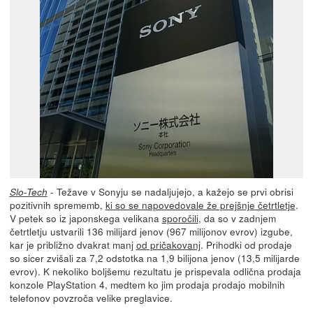
- Težave v Sonyju se nadaljujejo, a kažejo se prvi obrisi
Slo-Tech
pozitivnih sprememb,
ki so se napovedovale že prejšnje četrtletje
.
V petek so iz japonskega velikana
sporočili
, da so v zadnjem
četrtletju ustvarili 136 milijard jenov (967 milijonov evrov) izgube,
kar je približno dvakrat manj
od pričakovanj
. Prihodki od prodaje
so sicer zvišali za 7,2 odstotka na 1,9 bilijona jenov (13,5 milijarde
evrov). K nekoliko boljšemu rezultatu je prispevala odlična prodaja
konzole PlayStation 4, medtem ko jim prodaja prodajo mobilnih
telefonov povzroča velike preglavice.