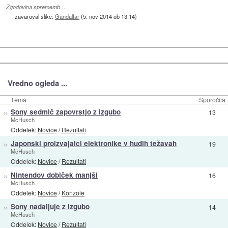
Zgodovina sprememb…
zavaroval slike:
Gandalfar
(
5. nov 2014 ob 13:14
)
Vredno ogleda ...
Tema
Sporočila
»
Sony sedmič zapovrstjo z izgubo
13
McHusch
Oddelek:
Novice
/
Rezultati
»
Japonski proizvajalci elektronike v hudih težavah
19
McHusch
Oddelek:
Novice
/
Rezultati
»
Nintendov dobiček manjši
16
McHusch
Oddelek:
Novice
/
Konzole
»
Sony nadaljuje z izgubo
14
McHusch
Oddelek:
Novice
/
Rezultati