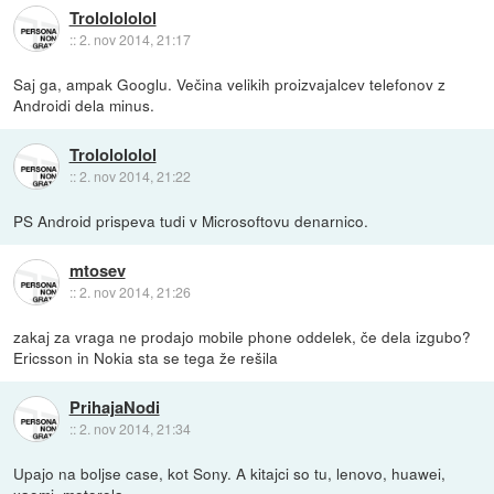
Trololololol
::
2. nov 2014, 21:17
Saj ga, ampak Googlu. Večina velikih proizvajalcev telefonov z
Androidi dela minus.
Trololololol
::
2. nov 2014, 21:22
PS Android prispeva tudi v Microsoftovu denarnico.
mtosev
::
2. nov 2014, 21:26
zakaj za vraga ne prodajo mobile phone oddelek, če dela izgubo?
Ericsson in Nokia sta se tega že rešila
PrihajaNodi
::
2. nov 2014, 21:34
Upajo na boljse case, kot Sony. A kitajci so tu, lenovo, huawei,
xaomi, motorola...