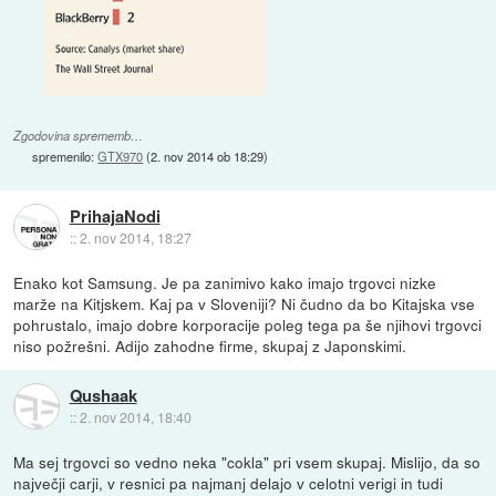
Zgodovina sprememb…
spremenilo:
GTX970
(
2. nov 2014 ob 18:29
)
PrihajaNodi
::
2. nov 2014, 18:27
Enako kot Samsung. Je pa zanimivo kako imajo trgovci nizke
marže na Kitjskem. Kaj pa v Sloveniji? Ni čudno da bo Kitajska vse
pohrustalo, imajo dobre korporacije poleg tega pa še njihovi trgovci
niso požrešni. Adijo zahodne firme, skupaj z Japonskimi.
Qushaak
::
2. nov 2014, 18:40
Ma sej trgovci so vedno neka "cokla" pri vsem skupaj. Mislijo, da so
največji carji, v resnici pa najmanj delajo v celotni verigi in tudi