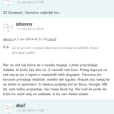
::
3. nov 2014, 07:55
Z3 Compact...trenutno najboljši fon.
johnnyyy
::
3. nov 2014, 08:40
mtosev
je
2. nov 2014 ob 21:54
izjavil
:
jaz sn govoril o sonyju zakaj oni ne prodajo ta oddelek, če pač
dela fajn izgubo
Ker ne veš kaj točno se v ozadju dogaja. Lahko pripravljajo
izdelke, ki bodo čez leto oz. 2 naredili nek bum. Poleg tega pa ne
veš kaj se bo s trgom v naslednjih letih dogajalo. Trenutno jim
konzole prinašajo dobiček, mobilni del izgubo. Ampak čez nekaj let
se lahko to spremeni. In takšna podjetja kot so Sony, Google, MS
itd. zelo težko propadejo, ker imajo širok trg. Ker tudi če pride do
krize bo ostal vsaj en oddelek, ki bo ven vlekel ostale.
dice7
::
3. nov 2014, 11:25