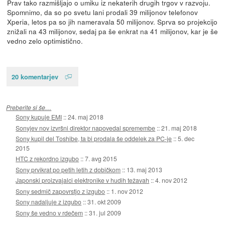
Prav tako razmišljajo o umiku iz nekaterih drugih trgov v razvoju.
Spomnimo, da so po svetu lani prodali 39 milijonov telefonov
Xperia, letos pa so jih nameravala 50 milijonov. Sprva so projekcijo
znižali na 43 milijonov, sedaj pa še enkrat na 41 milijonov, kar je še
vedno zelo optimistično.
20 komentarjev
Preberite si še…
Sony kupuje EMI
::
24. maj 2018
Sonyjev nov izvršni direktor napovedal spremembe
::
21. maj 2018
Sony kupil del Toshibe, ta bi prodala še oddelek za PC-je
::
5. dec
2015
HTC z rekordno izgubo
::
7. avg 2015
Sony prvikrat po petih letih z dobičkom
::
13. maj 2013
Japonski proizvajalci elektronike v hudih težavah
::
4. nov 2012
Sony sedmič zapovrstjo z izgubo
::
1. nov 2012
Sony nadaljuje z izgubo
::
31. okt 2009
Sony še vedno v rdečem
::
31. jul 2009