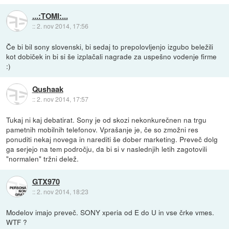
...:TOMI:...
::
2. nov 2014, 17:56
Če bi bil sony slovenski, bi sedaj to prepolovljenjo izgubo beležili
kot dobiček in bi si še izplačali nagrade za uspešno vodenje firme
:)
Qushaak
::
2. nov 2014, 17:57
Tukaj ni kaj debatirat. Sony je od skozi nekonkurečnen na trgu
pametnih mobilnih telefonov. Vprašanje je, če so zmožni res
ponuditi nekaj novega in narediti še dober marketing. Preveč dolg
ga serjejo na tem področju, da bi si v naslednjih letih zagotovili
"normalen" tržni delež.
GTX970
::
2. nov 2014, 18:23
Modelov imajo preveč. SONY xperia od E do U in vse črke vmes.
WTF ?