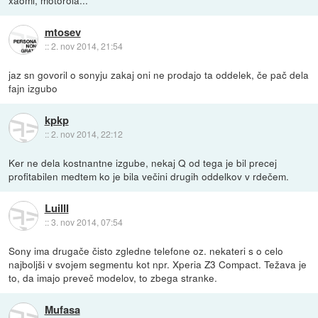
mtosev
::
2. nov 2014, 21:54
jaz sn govoril o sonyju zakaj oni ne prodajo ta oddelek, če pač dela
fajn izgubo
kpkp
::
2. nov 2014, 22:12
Ker ne dela kostnantne izgube, nekaj Q od tega je bil precej
profitabilen medtem ko je bila večini drugih oddelkov v rdečem.
LuiIII
::
3. nov 2014, 07:54
Sony ima drugače čisto zgledne telefone oz. nekateri s o celo
najboljši v svojem segmentu kot npr. Xperia Z3 Compact. Težava je
to, da imajo preveč modelov, to zbega stranke.
Mufasa