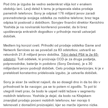
Pod črto je izguba še vedno sedemkrat višja kot v enakem
obdobju lani. Levji delež k temu je prispevala slaba prodaja
pametnih telefonov. Sony je odpisal 176 milijard jenov zaradi
prevrednotenje svojega oddelka za mobilne telefone; brez tega
odpisa bi poslovali z dobičkom. Sonyjev finančni direktor Kenichiro
Yoshida je na novinarski konferenci povedal, da bi brez
upoštevanja enkratnih dogodkov v prihodnje morali ustvarjati
dobiček.
Medtem trg konzol cveti. Prihodki od prodaje oddelka Game and
Network Services so se povečali za 83 odstotkov, ustvarili so
rekordnih 21,8 milijard jenov dobička.
Tržni delež PS4 je že 65-
odstotni
. Tudi oddelek, ki proizvaja CCD-je za druga podjetja,
polprevodnike, baterije in podobno (Sony Devices), je s 30
milijardami jenov podvojil dobiček. Celo prodaja televizorjev, ki je v
preteklosti konstantno pridelovala izgubo, je ustvarila dobiček.
Sony je sicer že večkrat najavil, da so dosegli dno in da bo šlo v
prihodnosti le še navzgor, pa se to potem ni zgodilo. To pot bi
utegnili imeti prav, če bodo le uspeli rešiti težave v segmentu
mobilnih telefonov. Yoshida je dejal, da bodo na Kitajskem
zmanjšali prodajo poceni mobilnih telefonov, ker morajo ti
tekmovati z domačimi proizvajalci, kjer so marže izjemno nizke.