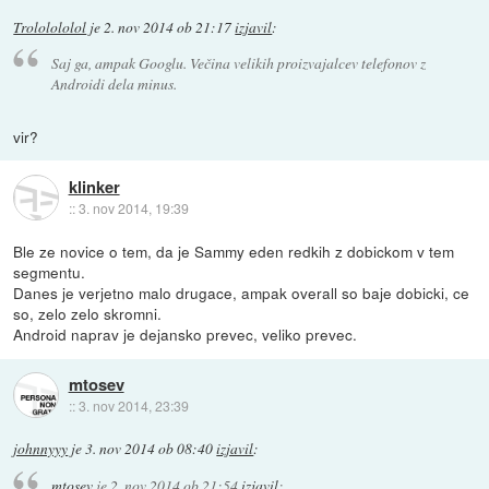
Trololololol
je
2. nov 2014 ob 21:17
izjavil
:
Saj ga, ampak Googlu. Večina velikih proizvajalcev telefonov z
Androidi dela minus.
vir?
klinker
::
3. nov 2014, 19:39
Ble ze novice o tem, da je Sammy eden redkih z dobickom v tem
segmentu.
Danes je verjetno malo drugace, ampak overall so baje dobicki, ce
so, zelo zelo skromni.
Android naprav je dejansko prevec, veliko prevec.
mtosev
::
3. nov 2014, 23:39
johnnyyy
je
3. nov 2014 ob 08:40
izjavil
:
mtosev
je
2. nov 2014 ob 21:54
izjavil
: