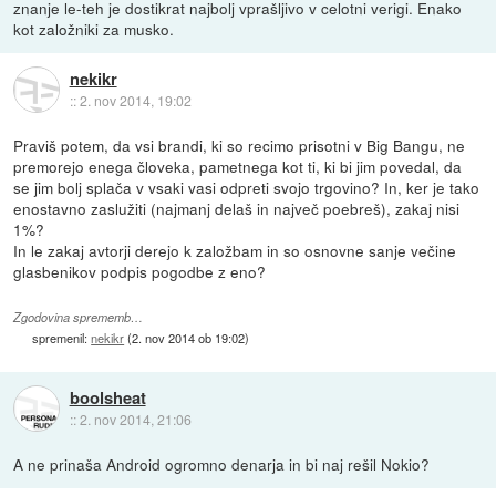
znanje le-teh je dostikrat najbolj vprašljivo v celotni verigi. Enako
kot založniki za musko.
nekikr
::
2. nov 2014, 19:02
Praviš potem, da vsi brandi, ki so recimo prisotni v Big Bangu, ne
premorejo enega človeka, pametnega kot ti, ki bi jim povedal, da
se jim bolj splača v vsaki vasi odpreti svojo trgovino? In, ker je tako
enostavno zaslužiti (najmanj delaš in največ poebreš), zakaj nisi
1%?
In le zakaj avtorji derejo k založbam in so osnovne sanje večine
glasbenikov podpis pogodbe z eno?
Zgodovina sprememb…
spremenil:
nekikr
(
2. nov 2014 ob 19:02
)
boolsheat
::
2. nov 2014, 21:06
A ne prinaša Android ogromno denarja in bi naj rešil Nokio?