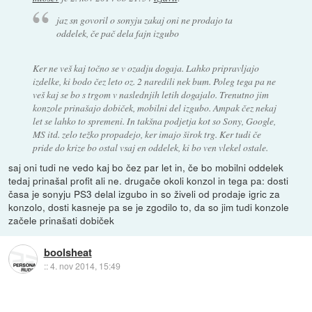
jaz sn govoril o sonyju zakaj oni ne prodajo ta
oddelek, če pač dela fajn izgubo
Ker ne veš kaj točno se v ozadju dogaja. Lahko pripravljajo
izdelke, ki bodo čez leto oz. 2 naredili nek bum. Poleg tega pa ne
veš kaj se bo s trgom v naslednjih letih dogajalo. Trenutno jim
konzole prinašajo dobiček, mobilni del izgubo. Ampak čez nekaj
let se lahko to spremeni. In takšna podjetja kot so Sony, Google,
MS itd. zelo težko propadejo, ker imajo širok trg. Ker tudi če
pride do krize bo ostal vsaj en oddelek, ki bo ven vlekel ostale.
saj oni tudi ne vedo kaj bo čez par let in, če bo mobilni oddelek
tedaj prinašal profit ali ne. drugače okoli konzol in tega pa: dosti
časa je sonyju PS3 delal izgubo in so živeli od prodaje igric za
konzolo, dosti kasneje pa se je zgodilo to, da so jim tudi konzole
začele prinašati dobiček
boolsheat
::
4. nov 2014, 15:49