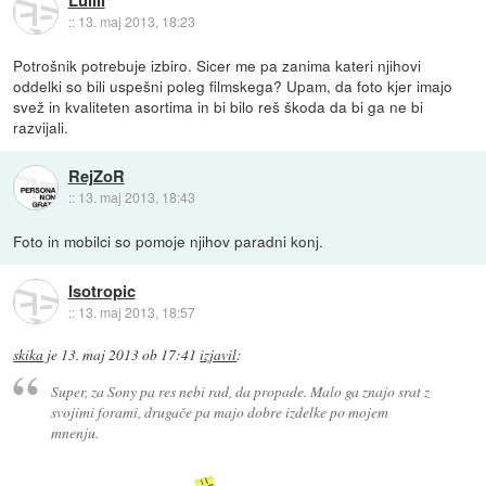
LuiIII
::
13. maj 2013, 18:23
Potrošnik potrebuje izbiro. Sicer me pa zanima kateri njihovi
oddelki so bili uspešni poleg filmskega? Upam, da foto kjer imajo
svež in kvaliteten asortima in bi bilo reš škoda da bi ga ne bi
razvijali.
RejZoR
::
13. maj 2013, 18:43
Foto in mobilci so pomoje njihov paradni konj.
Isotropic
::
13. maj 2013, 18:57
skika
je
13. maj 2013 ob 17:41
izjavil
:
Super, za Sony pa res nebi rad, da propade. Malo ga znajo srat z
svojimi forami, drugače pa majo dobre izdelke po mojem
mnenju.