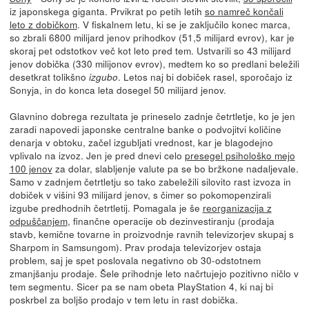
iz japonskega giganta. Prvikrat po petih letih
so namreč končali
leto z dobičkom
. V fiskalnem letu, ki se je zaključilo konec marca,
so zbrali 6800 milijard jenov prihodkov (51,5 milijard evrov), kar je
skoraj pet odstotkov več kot leto pred tem. Ustvarili so 43 milijard
jenov dobička (330 milijonov evrov), medtem ko so predlani beležili
desetkrat tolikšno
. Letos naj bi dobiček rasel, sporočajo iz
izgubo
Sonyja, in do konca leta dosegel 50 milijard jenov.
Glavnino dobrega rezultata je prineselo zadnje četrtletje, ko je jen
zaradi napovedi japonske centralne banke o podvojitvi količine
denarja v obtoku, začel izgubljati vrednost, kar je blagodejno
vplivalo na izvoz. Jen je pred dnevi celo
presegel psihološko mejo
100 jenov
za dolar, slabljenje valute pa se bo bržkone nadaljevale.
Samo v zadnjem četrtletju so tako zabeležili silovito rast izvoza in
dobiček v višini 93 milijard jenov, s čimer so pokomopenzirali
izgube predhodnih četrtletij. Pomagala je še
reorganizacija z
odpuščanjem
, finančne operacije ob dezinvestiranju (prodaja
stavb, kemične tovarne in proizvodnje ravnih televizorjev skupaj s
Sharpom in Samsungom). Prav prodaja televizorjev ostaja
problem, saj je spet poslovala negativno ob 30-odstotnem
zmanjšanju prodaje. Šele prihodnje leto načrtujejo pozitivno ničlo v
tem segmentu. Sicer pa se nam obeta PlayStation 4, ki naj bi
poskrbel za boljšo prodajo v tem letu in rast dobička.