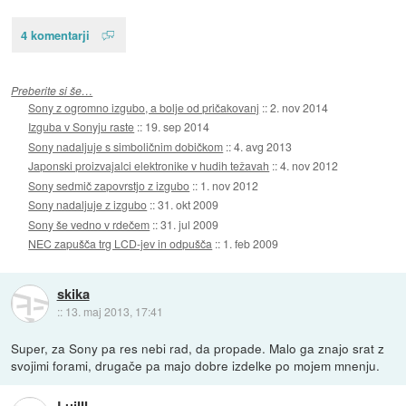
4 komentarji
Preberite si še…
Sony z ogromno izgubo, a bolje od pričakovanj
::
2. nov 2014
Izguba v Sonyju raste
::
19. sep 2014
Sony nadaljuje s simboličnim dobičkom
::
4. avg 2013
Japonski proizvajalci elektronike v hudih težavah
::
4. nov 2012
Sony sedmič zapovrstjo z izgubo
::
1. nov 2012
Sony nadaljuje z izgubo
::
31. okt 2009
Sony še vedno v rdečem
::
31. jul 2009
NEC zapušča trg LCD-jev in odpušča
::
1. feb 2009
skika
::
13. maj 2013, 17:41
Super, za Sony pa res nebi rad, da propade. Malo ga znajo srat z
svojimi forami, drugače pa majo dobre izdelke po mojem mnenju.