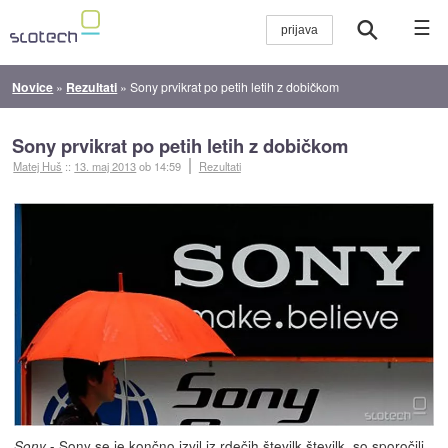
☰
Novice
»
Rezultati
»
Sony prvikrat po petih letih z dobičkom
Sony prvikrat po petih letih z dobičkom
Matej Huš
::
13. maj 2013
ob 14:59
Rezultati
- Sony se je končno izvil iz rdečih številk številk,
so sporočili
Sony