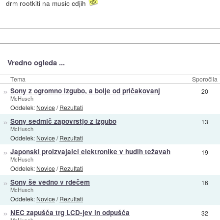
drm rootkiti na music cdjih
Vredno ogleda ...
Tema
Sporočila
»
Sony z ogromno izgubo, a bolje od pričakovanj
20
McHusch
Oddelek:
Novice
/
Rezultati
»
Sony sedmič zapovrstjo z izgubo
13
McHusch
Oddelek:
Novice
/
Rezultati
»
Japonski proizvajalci elektronike v hudih težavah
19
McHusch
Oddelek:
Novice
/
Rezultati
»
Sony še vedno v rdečem
16
McHusch
Oddelek:
Novice
/
Rezultati
»
NEC zapušča trg LCD-jev in odpušča
32
McHusch