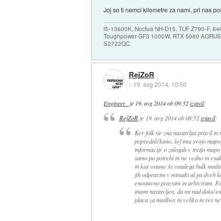
Joj so ti nemci kilometre za nami, pri nas p
i5-13600K, Noctua NH-D15, TUF Z790-F, 
Toughpower GF3 1000W, RTX 5080 AORUS
S2722QC
RejZoR
::
19. avg 2014, 10:50
Engineer_
je
19. avg 2014 ob 09:52
izjavil
:
RejZoR
je
19. avg 2014 ob 08:52
izjavil
:
Ker folk ne zna nastavljat pravil in
popredalčkano, šef ima svojo mapo,
informacije o zalogah v tretjo mapo
samo po potrebi in ne vedno in vsak
in kar ostane še ostalega bulk mail
jih odpravim v minutki al pa dveh ke
enostavno praznim in arhiviram. Fol
imam nastavljen, da mi nad določen
placa za mailbox ni veliko in res n