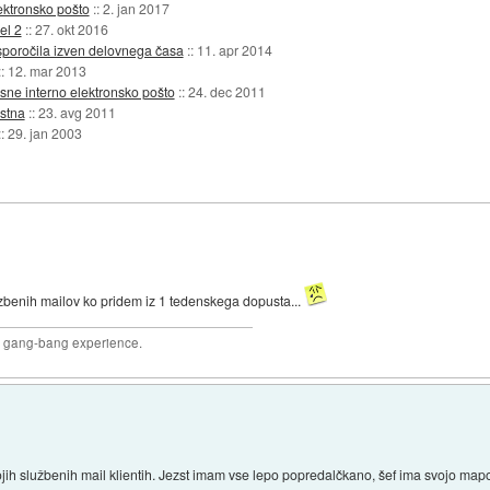
ektronsko pošto
::
2. jan 2017
el 2
::
27. okt 2016
 sporočila izven delovnega časa
::
11. apr 2014
::
12. mar 2013
ne interno elektronsko pošto
::
24. dec 2011
stna
::
23. avg 2011
::
29. jan 2003
uzbenih mailov ko pridem iz 1 tedenskega dopusta...
joy gang-bang experience.
vojih službenih mail klientih. Jezst imam vse lepo popredalčkano, šef ima svojo map