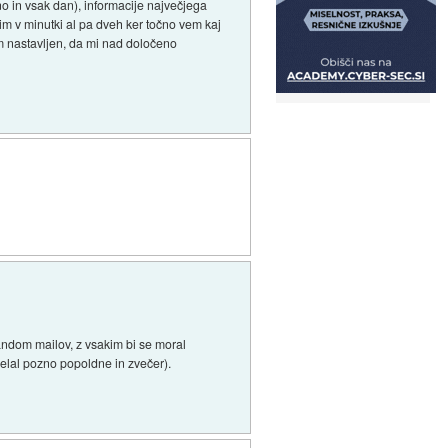
no in vsak dan), informacije največjega
vim v minutki al pa dveh ker točno vem kaj
mam nastavljen, da mi nad določeno
andom mailov, z vsakim bi se moral
i delal pozno popoldne in zvečer).