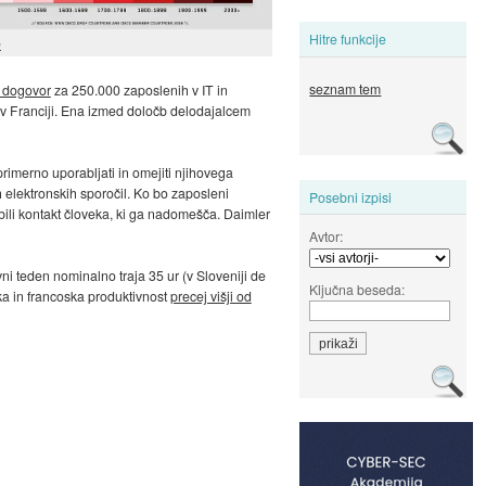
Hitre funkcije
e
seznam tem
č dogovor
za 250.000 zaposlenih v IT in
 v Franciji. Ena izmed določb delodajalcem
primerno uporabljati in omejiti njihovega
 elektronskih sporočil. Ko bo zaposleni
Posebni izpisi
bili kontakt človeka, ki ga nadomešča. Daimler
Avtor:
vni teden nominalno traja 35 ur (v Sloveniji de
Ključna beseda:
a in francoska produktivnost
precej višji od