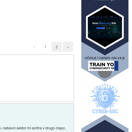
«
1
2
»
o, nabavni sektor mi sortira v drugo mapo,