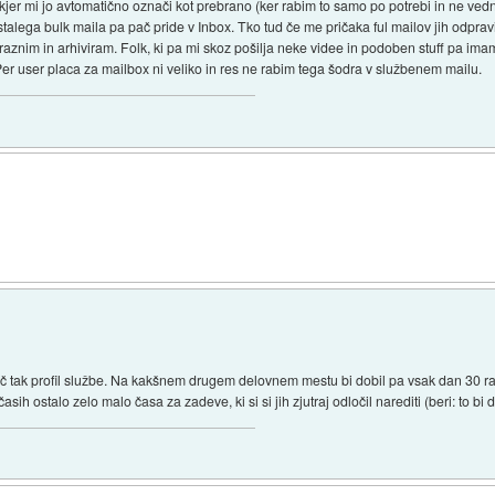
kjer mi jo avtomatično označi kot prebrano (ker rabim to samo po potrebi in ne ved
stalega bulk maila pa pač pride v Inbox. Tko tud če me pričaka ful mailov jih odpra
o praznim in arhiviram. Folk, ki pa mi skoz pošilja neke videe in podoben stuff pa i
Per user placa za mailbox ni veliko in res ne rabim tega šodra v službenem mailu.
č tak profil službe. Na kakšnem drugem delovnem mestu bi dobil pa vsak dan 30 r
asih ostalo zelo malo časa za zadeve, ki si si jih zjutraj odločil narediti (beri: to b