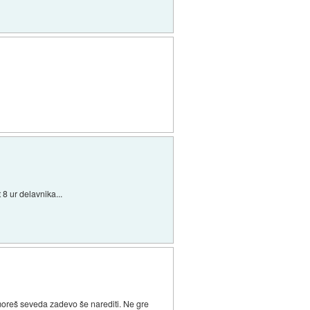
 8 ur delavnika...
 moreš seveda zadevo še narediti. Ne gre