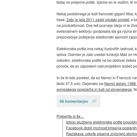
tedaj ne prejema pošte. Izjeme so le vodilni, ki m
Nekaj podobnega je tudi francoski gigant Atos, kje
časa.
Zato je leta 2011 začel pilotski projekt
, s k
na produktivnost. Dve leti pozneje ideja ni le živ
svetovalnem sektorju (podpisala sta ga njuna si
prepoveduje pošiljanje elektronski sporočil zap
Elektronska pošta ima nekaj čudovitih lastnost, k
vpliva. Daimler je zato uvedel funkcijo Mail on 
odsoten, elektronske pošte ne bo dobival (letela
poroča, da so zaposleni nad projektom sodeč po p
In če bi kdo porekel, da so Nemci in Francozi nava
facto 37,5 ure). Dejansko pa
Nemci delajo 1388 u
evropskega povprečja in tudi od slovenskega
. N
56 komentarjev
Preberite si še…
Izklop službene elektronske pošte popoldne
Facebook dobil možnost brisanja poslanih 
Raziskava: odprte pisarne znižujejo storil