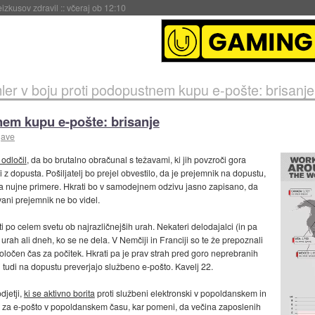
naslednji dve leti
::
včeraj ob 11:37
ler v boju proti podopustnem kupu e-pošte: brisanje
nem kupu e-pošte: brisanje
jave
odločil
, da bo brutalno obračunal s težavami, ki jih povzroči gora
 z dopusta. Pošiljatelj bo prejel obvestilo, da je prejemnik na dopustu,
za nujne primere. Hkrati bo v samodejnem odzivu jasno zapisano, da
ani prejemnik ne bo videl.
ti po celem svetu ob najrazličnejših urah. Nekateri delodajalci (in pa
urah ali dneh, ko se ne dela. V Nemčiji in Franciji so te že prepoznali
ločen čas za počitek. Hkrati pa je prav strah pred goro neprebranih
i tudi na dopustu preverjajo službeno e-pošto. Kavelj 22.
djetji,
ki se aktivno borita
proti službeni elektronski v popoldanskem in
e za e-pošto v popoldanskem času, kar pomeni, da večina zaposlenih