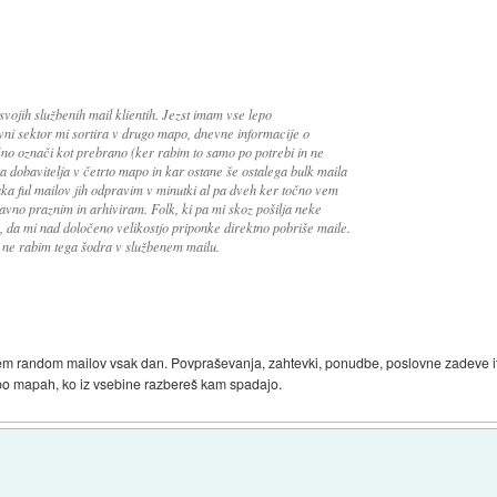
svojih službenih mail klientih. Jezst imam vse lepo
ni sektor mi sortira v drugo mapo, dnevne informacije o
čno označi kot prebrano (ker rabim to samo po potrebi in ne
a dobavitelja v četrto mapo in kar ostane še ostalega bulk maila
ka ful mailov jih odpravim v minutki al pa dveh ker točno vem
stavno praznim in arhiviram. Folk, ki pa mi skoz pošilja neke
, da mi nad določeno velikostjo priponke direktno pobriše maile.
s ne rabim tega šodra v službenem mailu.
sem random mailov vsak dan. Povpraševanja, zahtevki, ponudbe, poslovne zadeve itd
po mapah, ko iz vsebine razbereš kam spadajo.