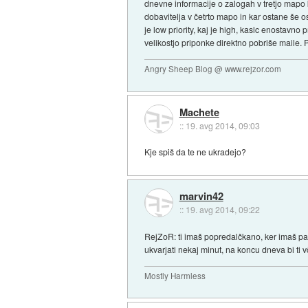
dnevne informacije o zalogah v tretjo mapo 
dobavitelja v četrto mapo in kar ostane še o
je low priority, kaj je high, kaslc enostavn
velikostjo priponke direktno pobriše maile. 
Angry Sheep Blog @ www.rejzor.com
Machete
::
19. avg 2014, 09:03
Kje spiš da te ne ukradejo?
marvin42
::
19. avg 2014, 09:22
RejZoR: ti imaš popredalčkano, ker imaš pa
ukvarjati nekaj minut, na koncu dneva bi ti vč
Mostly Harmless