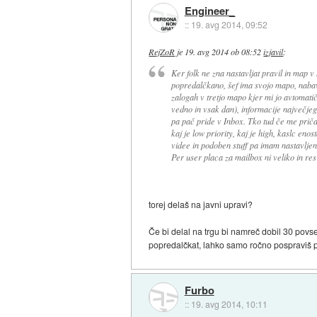
Engineer_
::
19. avg 2014, 09:52
RejZoR
je
19. avg 2014 ob 08:52
izjavil
:
Ker folk ne zna nastavljat pravil in map v 
popredalčkano, šef ima svojo mapo, nabav
zalogah v tretjo mapo kjer mi jo avtomati
vedno in vsak dan), informacije največjeg
pa pač pride v Inbox. Tko tud če me priča
kaj je low priority, kaj je high, kaslc eno
videe in podoben stuff pa imam nastavljen
Per user placa za mailbox ni veliko in re
torej delaš na javni upravi?
Če bi delal na trgu bi namreč dobil 30 pov
popredalčkat, lahko samo ročno pospraviš 
Furbo
::
19. avg 2014, 10:11