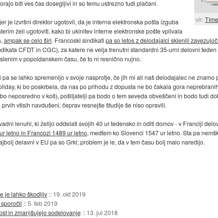
orajo biti ves čas dosegljivi in so temu ustrezno tudi plačani.
vir:
Tim
r je izvršni direktor ugotovil, da je interna elektronska pošta izguba
aterim želi ugotoviti, kako bi ukinitev interne elektronske pošte vplivala
a,
ampak se celo širi
. Francoski sindikati
pa so letos z delodajalci sklenili zavezujo
ndikata CFDT in CGC), za katere ne velja trenutni standardni 35-urni delovni teden
oslenim v popoldanskem času, če to ni resnično nujno.
i pa se lahko spremenijo v svoje nasprotje, če jih mi ali naš delodajalec ne znamo 
Holiday, ki bo poskrbela, da nas po prihodu z dopusta ne bo čakala gora neprebranih
 bo neposredno v koš), pošiljatelji pa bodo o tem seveda obveščeni in bodo tudi do
rvih vtisih navdušeni, čeprav resnejše študije še niso opravili.
dni lenuhi, ki želijo oddelati svojih 40 ur tedensko in oditi domov - v Franciji delo
r letno in Francozi 1489 ur letno
, medtem ko Slovenci 1547 ur letno. Sta pa nemšk
ajbolj delavni v EU pa so Grki; problem je le, da v tem času bolj malo naredijo.
 je lahko škodljiv
::
19. okt 2019
sporočil
::
5. feb 2019
nost in zmanjšujejo sodelovanje
::
13. jul 2018