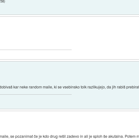
:58
)
dobivaš kar neke random maile, ki se vsebinsko tolk razlikujejo, da jih rabiš prebirat
aile, se pozanimat če je kdo drug rešil zadevo in ali je sploh še akutalna. Potem