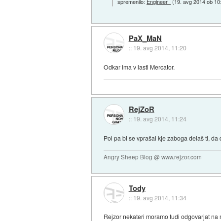
spremenilo:
Engineer_
(
19. avg 2014 ob 10
PaX_MaN
::
19. avg 2014, 11:20
Odkar ima v lasti Mercator.
RejZoR
::
19. avg 2014, 11:24
Pol pa bi se vprašal kje zaboga delaš ti, da 
Angry Sheep Blog @ www.rejzor.com
Tody
::
19. avg 2014, 11:34
Rejzor nekateri moramo tudi odgovarjat na m