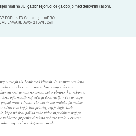
ošlješ mail na JU, ga zbrišejo tudi če ga dobijo med delovnim časom.
64GB DDR5, 2TB Samsung 990PRO,
, ALIENWARE AW3423DWF, Dell
 map v svojih službenih mail klientih. Jezst imam vse lepo
 nabavni sektor mi sortira v drugo mapo, dnevne
 kjer mi jo avtomatično označi kot prebrano (ker rabim to
 dan), informacije največjega dobavitelja v četrto mapo
a pa pač pride v Inbox. Tko tud če me pričaka ful mailov
r točno vem kaj je low priority, kaj je high, kaslc
k, ki pa mi skoz pošilja neke videe in podoben stuff pa
o velikostjo priponke direktno pobriše maile. Per user
e rabim tega šodra v službenem mailu.