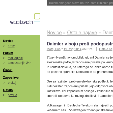
Sandisk že prodal več kot polovico SSD-jev za 
Novice
»
Ostale najave
»
Daim
Novice
Daimler v boju proti podopust
arhiv
Matej Huš
::
19. avg 2014
ob 01:15
Ostale na
Forum
Time
-
Nemški avtomobilski gigant Daimler se je 
mali oglasi
elektronske pošte, ki zaposlene pričaka po vrnitvi
teme zadnjih 24h
in kontakt človeka, na katerega se lahko obrne 
Članki
bo poslano sporočilo izbrisano in da ga namerav
Zaposlitve
Gre za razširjen problem elektronske pošte, ki le
brskaj
tudi nekateri zaposleni) pričakujejo odgovore ob 
Ostalo
kot težavo, ker zaposlenim posega v zakonsko do
pravila
sporočil po povratku razlog, da številni zaposlen
Volkswagen in Deutsche Telekom sta največji po
večernem času. Volkswagen "izklaplja" strežnik