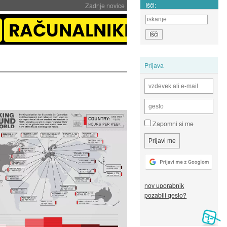
Išči:
Zadnje novice
Prijava
Zapomni si me
nov uporabnik
pozabili geslo?