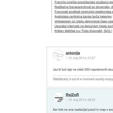
Francija omejila popoldansko službeno el
Radikalna transparentnost po slovensko, d
Francoski sindikati omejujejo elektronska
Avstralska centralna banka tarča hekerjev
Volkswagen po izteku delovnega časa ugas
Uporaba interneta na delovnem mestu kori
Krščen Matiček inu Tristo Kosmatih, SiOL!
antonija
::
19. avg 2014, 07:27
Jaz bi tud raje ne videl 250 neprebranih sl
Statistically 3 out of 4 involved usually en
RejZoR
::
19. avg 2014, 08:52
Ker folk ne zna nastavljat pravil in map v s