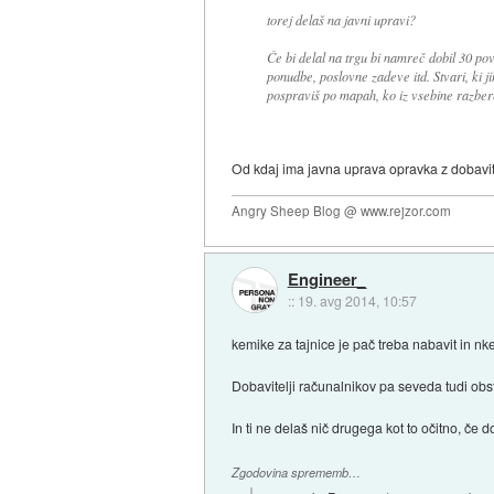
torej delaš na javni upravi?
Če bi delal na trgu bi namreč dobil 30 p
ponudbe, poslovne zadeve itd. Stvari, ki 
pospraviš po mapah, ko iz vsebine razbe
Od kdaj ima javna uprava opravka z dobavitel
Angry Sheep Blog @ www.rejzor.com
Engineer_
::
19. avg 2014, 10:57
kemike za tajnice je pač treba nabavit in nke
Dobavitelji računalnikov pa seveda tudi obst
In ti ne delaš nič drugega kot to očitno, če d
Zgodovina sprememb…