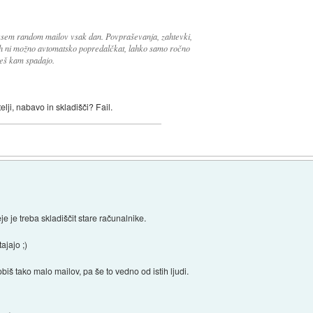
ovsem random mailov vsak dan. Povpraševanja, zahtevki,
jih ni možno avtomatsko popredalčkat, lahko samo ročno
reš kam spadajo.
ji, nabavo in skladišči? Fail.
je je treba skladiščit stare računalnike.
ajajo ;)
obiš tako malo mailov, pa še to vedno od istih ljudi.