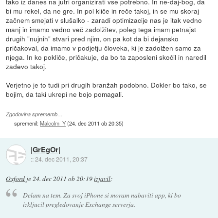
tako iz danes na jutri organizirati vse potrebno. In ne-daj-bog, da
bi mu rekel, da ne gre. In pol kliče in reče takoj, in se mu skoraj
začnem smejati v slušalko - zaradi optimizacije nas je itak vedno
manj in imamo vedno več zadolžitev, poleg tega imam petnajst
drugih "nujnih" stvari pred njim, on pa kot da bi dejansko
pričakoval, da imamo v podjetju človeka, ki je zadolžen samo za
njega. In ko pokliče, pričakuje, da bo ta zaposleni skočil in naredil
zadevo takoj.
Verjetno je to tudi pri drugih branžah podobno. Dokler bo tako, se
bojim, da taki ukrepi ne bojo pomagali.
Zgodovina sprememb…
spremenil:
Malcolm_Y
(
24. dec 2011 ob 20:35
)
|GrEgOr|
::
24. dec 2011, 20:37
Oxford
je
24. dec 2011 ob 20:19
izjavil
:
Delam na tem. Za svoj iPhone si moram nabaviti app, ki bo
izkljucil pregledovanje Exchange serverja.