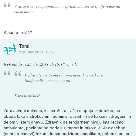
V zdravstvu je to popolnoma nepraktično, ker so ljudje redko na
enem mestu.
Kako to misliš?
Tomi
::
25. dec 2011, 16:39
IceIceBaby
je
25. dec 2011 ob 16:18
izjavil
:
V zdravstvu je to popolnoma nepraktično, ker so
ljudje redko na enem mestu.
Kako to misliš?
Zdravstveni delavec, ki ima VII. ali višjo stopnjo izobrazbe, se
ubada tako s strokovnim, administrativnih in še kakšnim drugačnim
delom v istem dnevu. Zdravnik na terciarnem nivoju ima recimo
ambulanto, paciente na oddelku, raport in tako dlje. Jaz osebno
(sem farmacevt) tekom dneva nadziram aseptikom, potem sem na