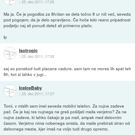
::
25. dec 2011, 17:25
Ma ja. Če je pogodba za 8h/dan se dela točno 8 ur nič več, seveda
pod pogojem, da je delo opravljeno. Če hoče kdo resno pripadnost
podjetju naj ali ponudi delež ali primerno plačo.
lp
Isotropic
::
25. dec 2011, 17:33
saj so ponekod tudi placane nadure. sam tam ne mores lih spat teh
8h, kot si lahko v jugi...
IceIceBaby
::
25. dec 2011, 17:37
Tomi, v mislih sem imel seveda mobilni telefon. Za nujne zadeve
pač. Če je kaj res nujnega ne greš pošiljati maila verjetno? Za ne
nujne zadeve, ki lahko čakajo je pa mail, ampak med delovnim
časom. Verjetno nima nobenega smisla, da maile prebiraš stran od
delovnega mesta, kjer imaš na voljo tudi drugo opremo.