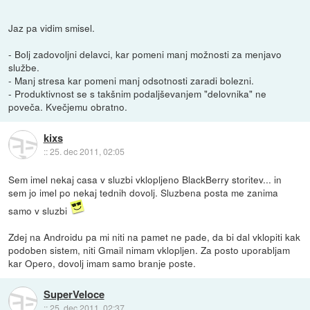
Jaz pa vidim smisel.
- Bolj zadovoljni delavci, kar pomeni manj možnosti za menjavo
službe.
- Manj stresa kar pomeni manj odsotnosti zaradi bolezni.
- Produktivnost se s takšnim podaljševanjem "delovnika" ne
poveča. Kvečjemu obratno.
kixs
::
25. dec 2011, 02:05
Sem imel nekaj casa v sluzbi vklopljeno BlackBerry storitev... in
sem jo imel po nekaj tednih dovolj. Sluzbena posta me zanima
samo v sluzbi
Zdej na Androidu pa mi niti na pamet ne pade, da bi dal vklopiti kak
podoben sistem, niti Gmail nimam vklopljen. Za posto uporabljam
kar Opero, dovolj imam samo branje poste.
SuperVeloce
::
25. dec 2011, 02:37