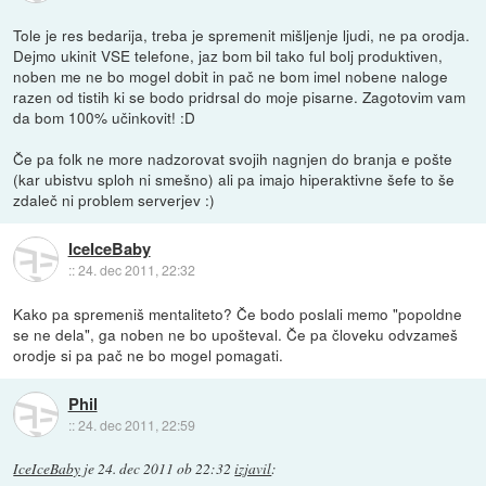
Tole je res bedarija, treba je spremenit mišljenje ljudi, ne pa orodja.
Dejmo ukinit VSE telefone, jaz bom bil tako ful bolj produktiven,
noben me ne bo mogel dobit in pač ne bom imel nobene naloge
razen od tistih ki se bodo pridrsal do moje pisarne. Zagotovim vam
da bom 100% učinkovit! :D
Če pa folk ne more nadzorovat svojih nagnjen do branja e pošte
(kar ubistvu sploh ni smešno) ali pa imajo hiperaktivne šefe to še
zdaleč ni problem serverjev :)
IceIceBaby
::
24. dec 2011, 22:32
Kako pa spremeniš mentaliteto? Če bodo poslali memo "popoldne
se ne dela", ga noben ne bo upošteval. Če pa človeku odvzameš
orodje si pa pač ne bo mogel pomagati.
Phil
::
24. dec 2011, 22:59
IceIceBaby
je
24. dec 2011 ob 22:32
izjavil
: