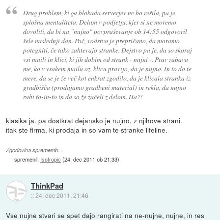
Drug problem, ki ga blokada serverjev ne bo rešila, pa je
splošna mentaliteta. Delam v podjetju, kjer si ne moremo
dovoliti, da bi na "nujno" povpraševanje ob 14:55 odgovoril
šele naslednji dan. Pač, vodstvo je prepričano, da moramo
potegniti, če tako zahtevajo stranke. Dejstvo pa je, da so skoraj
vsi maili in klici, ki jih dobim od strank - nujni -. Prav zabava
me, ko v vsakem mailu oz. klicu pravijo, da je nujno. In to do te
mere, da se je že več kot enkrat zgodilo, da je klicala stranka iz
gradbišča (prodajamo gradbeni material) in rekla, da nujno
rabi to-in-to in da so že začeli z delom. Ha?!
klasika ja. pa dostkrat dejansko je nujno, z njihove strani.
itak ste firma, ki prodaja in so vam te stranke lifeline.
Zgodovina sprememb…
spremenil:
Isotropic
(
24. dec 2011 ob 21:33
)
ThinkPad
::
24. dec 2011, 21:46
Vse nujne stvari se spet dajo rangirati na ne-nujne, nujne, in res