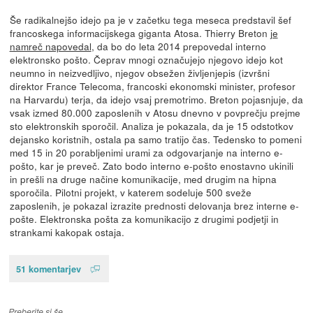
Še radikalnejšo idejo pa je v začetku tega meseca predstavil šef
francoskega informacijskega giganta Atosa. Thierry Breton
je
namreč napovedal
, da bo do leta 2014 prepovedal interno
elektronsko pošto. Čeprav mnogi označujejo njegovo idejo kot
neumno in neizvedljivo, njegov obsežen življenjepis (izvršni
direktor France Telecoma, francoski ekonomski minister, profesor
na Harvardu) terja, da idejo vsaj premotrimo. Breton pojasnjuje, da
vsak izmed 80.000 zaposlenih v Atosu dnevno v povprečju prejme
sto elektronskih sporočil. Analiza je pokazala, da je 15 odstotkov
dejansko koristnih, ostala pa samo tratijo čas. Tedensko to pomeni
med 15 in 20 porabljenimi urami za odgovarjanje na interno e-
pošto, kar je preveč. Zato bodo interno e-pošto enostavno ukinili
in prešli na druge načine komunikacije, med drugim na hipna
sporočila. Pilotni projekt, v katerem sodeluje 500 sveže
zaposlenih, je pokazal izrazite prednosti delovanja brez interne e-
pošte. Elektronska pošta za komunikacijo z drugimi podjetji in
strankami kakopak ostaja.
51 komentarjev
Preberite si še…