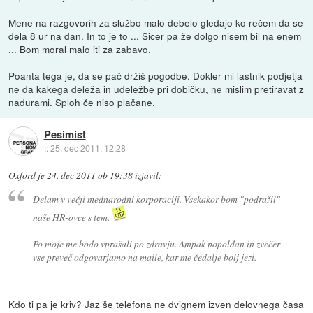
Mene na razgovorih za službo malo debelo gledajo ko rečem da se
dela 8 ur na dan. In to je to ... Sicer pa že dolgo nisem bil na enem
... Bom moral malo iti za zabavo.
Poanta tega je, da se pač držiš pogodbe. Dokler mi lastnik podjetja
ne da kakega deleža in udeležbe pri dobičku, ne mislim pretiravat z
nadurami. Sploh če niso plačane.
Pesimist
::
25. dec 2011, 12:28
Oxford
je
24. dec 2011 ob 19:38
izjavil
:
Delam v večji mednarodni korporaciji. Vsekakor bom "podražil"
naše HR-ovce s tem.
Po moje me bodo vprašali po zdravju. Ampak popoldan in zvečer
vse preveč odgovarjamo na maile, kar me čedalje bolj jezi.
Kdo ti pa je kriv? Jaz še telefona ne dvignem izven delovnega časa