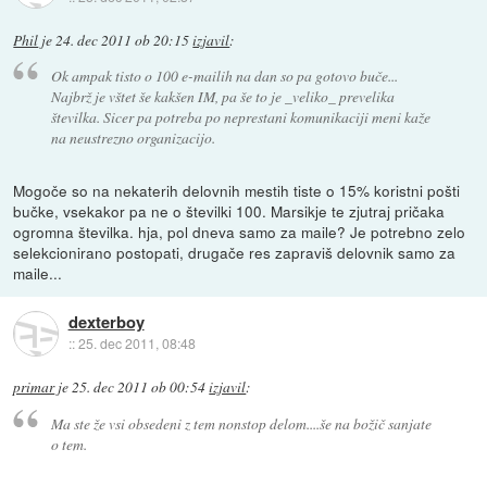
Phil
je
24. dec 2011 ob 20:15
izjavil
:
Ok ampak tisto o 100 e-mailih na dan so pa gotovo buče...
Najbrž je vštet še kakšen IM, pa še to je _veliko_ prevelika
številka. Sicer pa potreba po neprestani komunikaciji meni kaže
na neustrezno organizacijo.
Mogoče so na nekaterih delovnih mestih tiste o 15% koristni pošti
bučke, vsekakor pa ne o številki 100. Marsikje te zjutraj pričaka
ogromna številka. hja, pol dneva samo za maile? Je potrebno zelo
selekcionirano postopati, drugače res zapraviš delovnik samo za
maile...
dexterboy
::
25. dec 2011, 08:48
primar
je
25. dec 2011 ob 00:54
izjavil
:
Ma ste že vsi obsedeni z tem nonstop delom....še na božič sanjate
o tem.