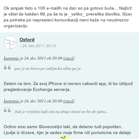
Ok ampak tisto o 100 e-mailih na dan so pa gotovo buče... Najbrž
je vštet še kakšen IM, pa še to je _veliko_ prevelika številka. Sicer
pa potreba po neprestani komunikaciji meni kaže na neustrezno
organizacijo.
Oxford
::
24. dec 2011, 20:19
Isotropic
je
24. dec 2011 ob 20:09
izjavil
:
pac je ne beres po zakljucku sihta pa je.
Delam na tem. Za svoj iPhone si moram nabaviti app, ki bo izkljucil
pregledovanje Exchange serverja.
Isotropic
je
24. dec 2011 ob 20:09
izjavil
:
itak je verjetno tudi oni na drugi strani ne bo do jutra...
Ocitno smo samo Slovenceljni taki, da delamo tudi popoldan.
Ljudje iz drzave, kjer je sedez moje firme niti pomotoma ne delajo