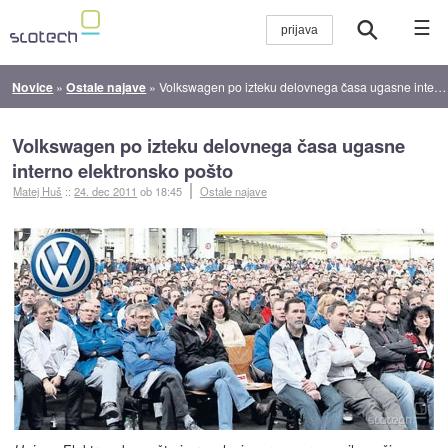
☰
Novice
»
Ostale najave
»
Volkswagen po izteku delovnega časa ugasne interno elektronsko pošto
Volkswagen po izteku delovnega časa ugasne
interno elektronsko pošto
Matej Huš
::
24. dec 2011
ob 18:45
Ostale najave