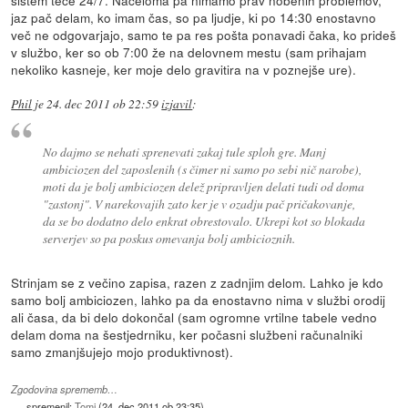
sistem teče 24/7. Načeloma pa nimamo prav nobenih problemov,
jaz pač delam, ko imam čas, so pa ljudje, ki po 14:30 enostavno
več ne odgovarjajo, samo te pa res pošta ponavadi čaka, ko prideš
v službo, ker so ob 7:00 že na delovnem mestu (sam prihajam
nekoliko kasneje, ker moje delo gravitira na v poznejše ure).
Phil
je
24. dec 2011 ob 22:59
izjavil
:
No dajmo se nehati sprenevati zakaj tule sploh gre. Manj
ambiciozen del zaposlenih (s čimer ni samo po sebi nič narobe),
moti da je bolj ambiciozen delež pripravljen delati tudi od doma
"zastonj". V narekovajih zato ker je v ozadju pač pričakovanje,
da se bo dodatno delo enkrat obrestovalo. Ukrepi kot so blokada
serverjev so pa poskus omevanja bolj ambicioznih.
Strinjam se z večino zapisa, razen z zadnjim delom. Lahko je kdo
samo bolj ambiciozen, lahko pa da enostavno nima v službi orodij
ali časa, da bi delo dokončal (sam ogromne vrtilne tabele vedno
delam doma na šestjedrniku, ker počasni službeni računalniki
samo zmanjšujejo mojo produktivnost).
Zgodovina sprememb…
spremenil:
Tomi
(
24. dec 2011 ob 23:35
)