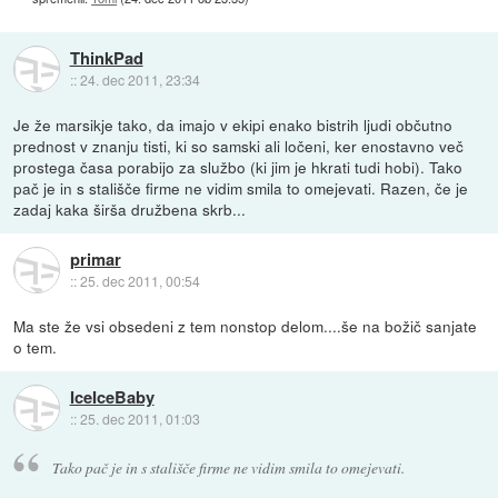
ThinkPad
::
24. dec 2011, 23:34
Je že marsikje tako, da imajo v ekipi enako bistrih ljudi občutno
prednost v znanju tisti, ki so samski ali ločeni, ker enostavno več
prostega časa porabijo za službo (ki jim je hkrati tudi hobi). Tako
pač je in s stališče firme ne vidim smila to omejevati. Razen, če je
zadaj kaka širša družbena skrb...
primar
::
25. dec 2011, 00:54
Ma ste že vsi obsedeni z tem nonstop delom....še na božič sanjate
o tem.
IceIceBaby
::
25. dec 2011, 01:03
Tako pač je in s stališče firme ne vidim smila to omejevati.