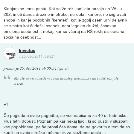
Klanjam se temu postu. Kot so že rekli pol leta nazaja na VAL-u
202; imeti danes družino in otroke, ne-delati kariere, ne izigravati
snoba in kar je podobnih "kerefek", kot je zgolj osem urni delavnik,
se smatra kot čudaški osebek, neprilagojen družbi, časovno
omejena osebnost... nekaj, kar so včeraj na RŠ rekli; dislocirana
socialna osebnost...
Invictus
::
25. dec 2011, 09:27
primar
je
25. dec 2011 ob 00:54
izjavil
:
Ma ste že vsi obsedeni z tem nonstop delom....še na božič sanjate
o tem.
+1
Če pogledate svojo pogodbo, so vse napisane za 40 ur tedensko.
Plus letni dopust. Poznam pa kar nekaj ljudi, ki so pustili v službah
vse popoldneve, pa še prosti čas doma. da ne govorim o tem da so
kupili na svoje stroške računalnik za službene posle ...