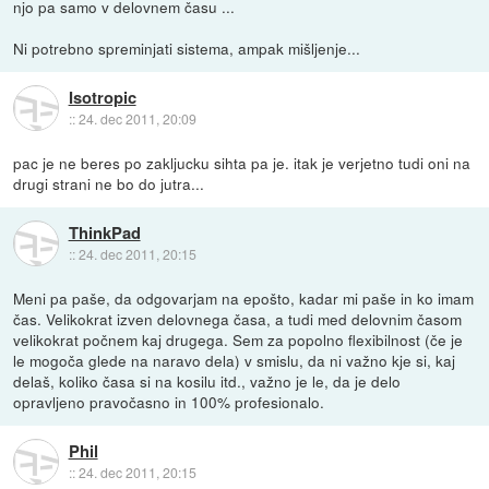
njo pa samo v delovnem času ...
Ni potrebno spreminjati sistema, ampak mišljenje...
Isotropic
::
24. dec 2011, 20:09
pac je ne beres po zakljucku sihta pa je. itak je verjetno tudi oni na
drugi strani ne bo do jutra...
ThinkPad
::
24. dec 2011, 20:15
Meni pa paše, da odgovarjam na epošto, kadar mi paše in ko imam
čas. Velikokrat izven delovnega časa, a tudi med delovnim časom
velikokrat počnem kaj drugega. Sem za popolno flexibilnost (če je
le mogoča glede na naravo dela) v smislu, da ni važno kje si, kaj
delaš, koliko časa si na kosilu itd., važno je le, da je delo
opravljeno pravočasno in 100% profesionalo.
Phil
::
24. dec 2011, 20:15