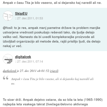
Ampak v času Tita je bilo vseeno, ali si dejansko kaj naredil ali ne.
SkipEU
::
27. dec 2011, 01:53
@fosil: to je res, ampak manj pametne države ta problem manjše
ustvarjene vrednosti poskušajo reševati tako, da ljudje delajo
veliko več. Namesto da bi uvedli kompleksnejše proizvode ali
izboljšali organizacijo ali metode dela, rajši prisilijo ljudi, da delajo
nekaj ur več.
digitalcek
::
27. dec 2011, 07:14
darkolord
je
27. dec 2011 ob 01:52
izjavil
:
Ampak v času Tita je bilo vseeno, ali si dejansko kaj naredil ali
ne.
To sicer drži. Ampak dejstvo ostane, da so bila ta leta (1965-1990)
najlepša leta vsakega takrat živečega/delovno aktivnega