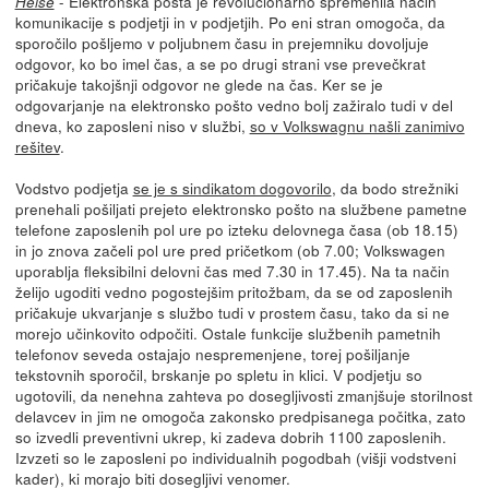
- Elektronska pošta je revolucionarno spremenila način
Heise
komunikacije s podjetji in v podjetjih. Po eni stran omogoča, da
sporočilo pošljemo v poljubnem času in prejemniku dovoljuje
odgovor, ko bo imel čas, a se po drugi strani vse prevečkrat
pričakuje takojšnji odgovor ne glede na čas. Ker se je
odgovarjanje na elektronsko pošto vedno bolj zažiralo tudi v del
dneva, ko zaposleni niso v službi,
so v Volkswagnu našli zanimivo
rešitev
.
Vodstvo podjetja
se je s sindikatom dogovorilo
, da bodo strežniki
prenehali pošiljati prejeto elektronsko pošto na službene pametne
telefone zaposlenih pol ure po izteku delovnega časa (ob 18.15)
in jo znova začeli pol ure pred pričetkom (ob 7.00; Volkswagen
uporablja fleksibilni delovni čas med 7.30 in 17.45). Na ta način
želijo ugoditi vedno pogostejšim pritožbam, da se od zaposlenih
pričakuje ukvarjanje s službo tudi v prostem času, tako da si ne
morejo učinkovito odpočiti. Ostale funkcije službenih pametnih
telefonov seveda ostajajo nespremenjene, torej pošiljanje
tekstovnih sporočil, brskanje po spletu in klici. V podjetju so
ugotovili, da nenehna zahteva po dosegljivosti zmanjšuje storilnost
delavcev in jim ne omogoča zakonsko predpisanega počitka, zato
so izvedli preventivni ukrep, ki zadeva dobrih 1100 zaposlenih.
Izvzeti so le zaposleni po individualnih pogodbah (višji vodstveni
kader), ki morajo biti dosegljivi venomer.