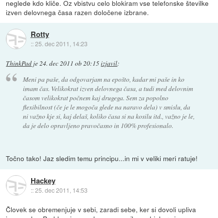
neglede kdo kliče. Oz vbistvu celo blokiram vse telefonske številke
izven delovnega časa razen določene izbrane.
Rotty
::
25. dec 2011, 14:23
ThinkPad
je
24. dec 2011 ob 20:15
izjavil
:
Meni pa paše, da odgovarjam na epošto, kadar mi paše in ko
imam čas. Velikokrat izven delovnega časa, a tudi med delovnim
časom velikokrat počnem kaj drugega. Sem za popolno
flexibilnost (če je le mogoča glede na naravo dela) v smislu, da
ni važno kje si, kaj delaš, koliko časa si na kosilu itd., važno je le,
da je delo opravljeno pravočasno in 100% profesionalo.
Točno tako! Jaz sledim temu principu...in mi v veliki meri ratuje!
Hackey
::
25. dec 2011, 14:53
Človek se obremenjuje v sebi, zaradi sebe, ker si dovoli upliva