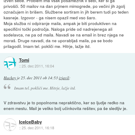
izven sebe. Problem ima vsak posameznik v sebi, ker si ga
privošči. 50 mailov na dan prjmem mimogrede, po večini jih zgolj
označujem in brišem. Službene sortiram in jih berem tudi po teden
kasneje. Izgovor - ga nisem opazil med vso šaro.
Moja služba ni odpiranje maila, ampak je biti produktiven na
specifični točki področja. Naloga pride od nadrejenega ali
sodelavca, ne pa od maila. Navadi se na email in brez njega ne
moraš. Druge navadi, da ne uporabljaš maila, pa se bodo
prilagodil. Imam tel. pokliči me. Hitrje, lažje itd.
Tomi
::
25. dec 2011, 16:04
Hackey
je
25. dec 2011 ob 14:53
izjavil
:
Imam tel. pokliči me. Hitrje, lažje itd.
V zdravstvu je to popolnoma nepraktično, ker so ljudje redko na
enem mestu. Mail je veliko bolj učinkovita rešitev, pa še sledljiv je.
IceIceBaby
::
25. dec 2011, 16:18