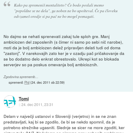
Kako pa spremeniš mentaliteto? Če bodo poslali memo
"popoldne se ne dela", ga noben ne bo upošteval. Če pa človeku
odvzameš orodje si pa pač ne bo mogel pomagati.
No dajmo se nehati sprenevati zakaj tule sploh gre. Manj
ambiciozen del zaposlenih (s čimer ni samo po sebi nič narobe),
moti da je bolj ambiciozen delež pripravljen delati tudi od doma
"zastonj". V narekovajih zato ker je v ozadju pač pričakovanje da
se bo dodatno delo enkrat obrestovalo. Ukrepi kot so blokada
serverjev so pa poskus omevanja bolj ambicioznih.
Zgodovina sprememb…
spremenil:
Phil
(
24. dec 2011 ob 22:59
)
Tomi
::
24. dec 2011, 23:31
Delam v največji ustanovi v Sloveniji (verjetno) in se ne znan
predstavljati, kaj bi se zgodilo, če bi se nekdo spomnil, da je
potrebno strežnike ugasniti. Slednje se sicer ne more zgoditi, ker