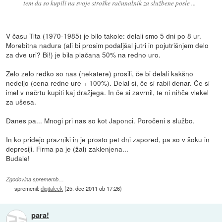
tem da so kupili na svoje stroške računalnik za službene posle ...
V času Tita (1970-1985) je bilo takole: delali smo 5 dni po 8 ur.
Morebitna nadura (ali bi prosim podaljšal jutri in pojutrišnjem delo
za dve uri? Bi!) je bila plačana 50% na redno uro.
Zelo zelo redko so nas (nekatere) prosili, če bi delali kakšno
nedeljo (cena redne ure + 100%). Delal si, če si rabil denar. Če si
imel v načrtu kupiti kaj dražjega. In če si zavrnil, te ni nihče vlekel
za ušesa.
Danes pa... Mnogi pri nas so kot Japonci. Poročeni s službo.
In ko pridejo prazniki in je prosto pet dni zapored, pa so v šoku in
depresiji. Firma pa je (žal) zaklenjena...
Budale!
Zgodovina sprememb…
spremenil:
digitalcek
(
25. dec 2011 ob 17:26
)
para!