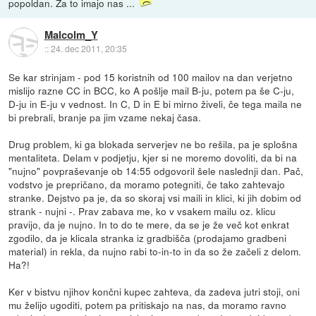
popoldan. Za to imajo nas ...
Malcolm_Y
::
24. dec 2011, 20:35
Se kar strinjam - pod 15 koristnih od 100 mailov na dan verjetno
mislijo razne CC in BCC, ko A pošlje mail B-ju, potem pa še C-ju,
D-ju in E-ju v vednost. In C, D in E bi mirno živeli, če tega maila ne
bi prebrali, branje pa jim vzame nekaj časa.
Drug problem, ki ga blokada serverjev ne bo rešila, pa je splošna
mentaliteta. Delam v podjetju, kjer si ne moremo dovoliti, da bi na
"nujno" povpraševanje ob 14:55 odgovoril šele naslednji dan. Pač,
vodstvo je prepričano, da moramo potegniti, če tako zahtevajo
stranke. Dejstvo pa je, da so skoraj vsi maili in klici, ki jih dobim od
strank - nujni -. Prav zabava me, ko v vsakem mailu oz. klicu
pravijo, da je nujno. In to do te mere, da se je že več kot enkrat
zgodilo, da je klicala stranka iz gradbišča (prodajamo gradbeni
material) in rekla, da nujno rabi to-in-to in da so že začeli z delom.
Ha?!
Ker v bistvu njihov končni kupec zahteva, da zadeva jutri stoji, oni
mu želijo ugoditi, potem pa pritiskajo na nas, da moramo ravno