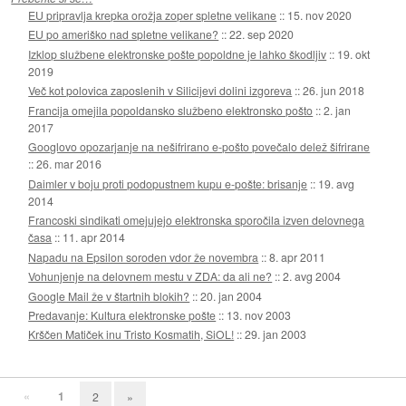
EU pripravlja krepka orožja zoper spletne velikane
::
15. nov 2020
EU po ameriško nad spletne velikane?
::
22. sep 2020
Izklop službene elektronske pošte popoldne je lahko škodljiv
::
19. okt
2019
Več kot polovica zaposlenih v Silicijevi dolini izgoreva
::
26. jun 2018
Francija omejila popoldansko službeno elektronsko pošto
::
2. jan
2017
Googlovo opozarjanje na nešifrirano e-pošto povečalo delež šifrirane
::
26. mar 2016
Daimler v boju proti podopustnem kupu e-pošte: brisanje
::
19. avg
2014
Francoski sindikati omejujejo elektronska sporočila izven delovnega
časa
::
11. apr 2014
Napadu na Epsilon soroden vdor že novembra
::
8. apr 2011
Vohunjenje na delovnem mestu v ZDA: da ali ne?
::
2. avg 2004
Google Mail že v štartnih blokih?
::
20. jan 2004
Predavanje: Kultura elektronske pošte
::
13. nov 2003
Krščen Matiček inu Tristo Kosmatih, SiOL!
::
29. jan 2003
«
1
2
»