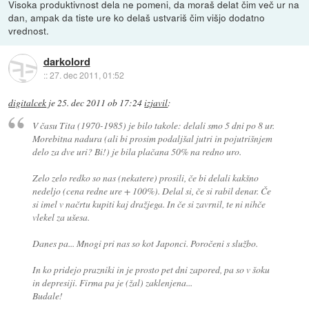
Visoka produktivnost dela ne pomeni, da moraš delat čim več ur na
dan, ampak da tiste ure ko delaš ustvariš čim višjo dodatno
vrednost.
darkolord
::
27. dec 2011, 01:52
digitalcek
je
25. dec 2011 ob 17:24
izjavil
:
V času Tita (1970-1985) je bilo takole: delali smo 5 dni po 8 ur.
Morebitna nadura (ali bi prosim podaljšal jutri in pojutrišnjem
delo za dve uri? Bi!) je bila plačana 50% na redno uro.
Zelo zelo redko so nas (nekatere) prosili, če bi delali kakšno
nedeljo (cena redne ure + 100%). Delal si, če si rabil denar. Če
si imel v načrtu kupiti kaj dražjega. In če si zavrnil, te ni nihče
vlekel za ušesa.
Danes pa... Mnogi pri nas so kot Japonci. Poročeni s službo.
In ko pridejo prazniki in je prosto pet dni zapored, pa so v šoku
in depresiji. Firma pa je (žal) zaklenjena...
Budale!