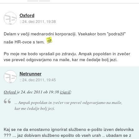
Oxford
::
24. dec 2011, 19:38
Delam v večji mednarodni korporaciji. Vsekakor bom "podražil"
naše HR-ovce s tem.
Po moje me bodo vprašali po zdravju. Ampak popoldan in zvečer
vse preveč odgovarjamo na maile, kar me čedalje bolj jezi.
Netrunner
::
24. dec 2011, 19:45
Oxford
je
24. dec 2011 ob 19:38
izjavil
:
... Ampak popoldan in zvečer vse preveč odgovarjamo na maile,
kar me čedalje bolj jezi.
Kaj se ne da enostavno ignorirat službeno e-pošto izven delovnika
??? ... jaz dobivam službeno epošto ob vseh urah .. ubadam se z