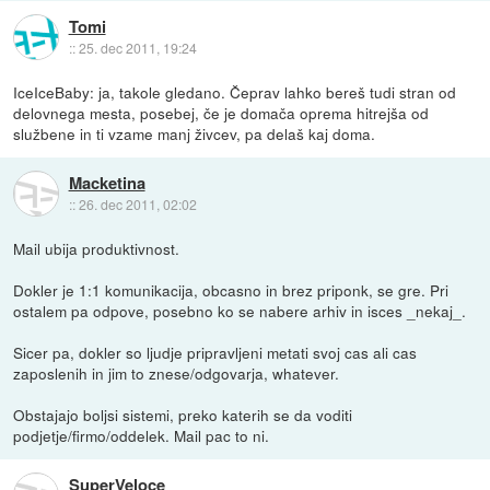
Tomi
::
25. dec 2011, 19:24
IceIceBaby: ja, takole gledano. Čeprav lahko bereš tudi stran od
delovnega mesta, posebej, če je domača oprema hitrejša od
službene in ti vzame manj živcev, pa delaš kaj doma.
Macketina
::
26. dec 2011, 02:02
Mail ubija produktivnost.
Dokler je 1:1 komunikacija, obcasno in brez priponk, se gre. Pri
ostalem pa odpove, posebno ko se nabere arhiv in isces _nekaj_.
Sicer pa, dokler so ljudje pripravljeni metati svoj cas ali cas
zaposlenih in jim to znese/odgovarja, whatever.
Obstajajo boljsi sistemi, preko katerih se da voditi
podjetje/firmo/oddelek. Mail pac to ni.
SuperVeloce