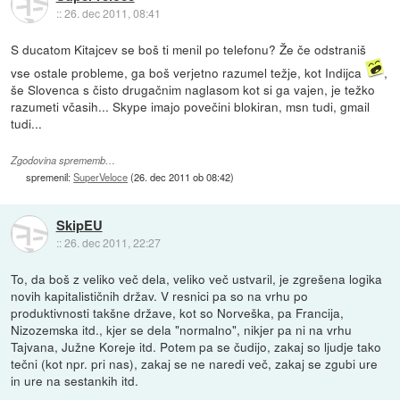
::
26. dec 2011, 08:41
S ducatom Kitajcev se boš ti menil po telefonu? Že če odstraniš
vse ostale probleme, ga boš verjetno razumel težje, kot Indijca
,
še Slovenca s čisto drugačnim naglasom kot si ga vajen, je težko
razumeti včasih... Skype imajo povečini blokiran, msn tudi, gmail
tudi...
Zgodovina sprememb…
spremenil:
SuperVeloce
(
26. dec 2011 ob 08:42
)
SkipEU
::
26. dec 2011, 22:27
To, da boš z veliko več dela, veliko več ustvaril, je zgrešena logika
novih kapitalističnih držav. V resnici pa so na vrhu po
produktivnosti takšne države, kot so Norveška, pa Francija,
Nizozemska itd., kjer se dela "normalno", nikjer pa ni na vrhu
Tajvana, Južne Koreje itd. Potem pa se čudijo, zakaj so ljudje tako
tečni (kot npr. pri nas), zakaj se ne naredi več, zakaj se zgubi ure
in ure na sestankih itd.