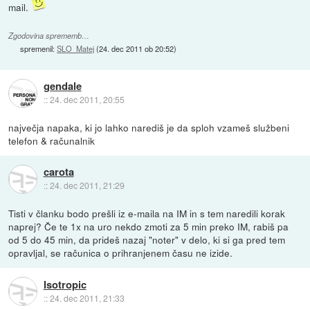
mail.
Zgodovina sprememb…
spremenil:
SLO_Matej
(
24. dec 2011 ob 20:52
)
gendale
::
24. dec 2011, 20:55
največja napaka, ki jo lahko narediš je da sploh vzameš službeni
telefon & računalnik
carota
::
24. dec 2011, 21:29
Tisti v članku bodo prešli iz e-maila na IM in s tem naredili korak
naprej? Če te 1x na uro nekdo zmoti za 5 min preko IM, rabiš pa
od 5 do 45 min, da prideš nazaj "noter" v delo, ki si ga pred tem
opravljal, se računica o prihranjenem času ne izide.
Isotropic
::
24. dec 2011, 21:33