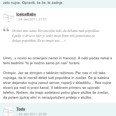
zelo nujne. Opraviš, če že, le zadnje.
IceIceBaby
::
24. dec 2011, 21:57
Ocitno smo samo Slovenceljni taki, da delamo tudi popoldan.
Ljudje iz drzave, kjer je sedez moje firme niti pomotoma ne
delajo popoldan. Za to imajo nas ... ;(
Umm...v novici so omenjeni nemci in francozi. A nebi počas nehal s
temi bednimi "to je možno samo pri nas" forami.
Ontopic. Jaz se strinjam z takšnim režimom. Par nas ni nič tako
nujnega, da bi morali delati tudi popoldne in zvečer. Če je kakšna
stvar dejansko nujna (sesut server, roparji v skladišču... Res nujne
stvari) pa mail ni pravi kanal. V takšnem primeru se uporabi
telefon. Nočem, da imajo sodelavci polno glavo službe še zvečer,
da potem zjutraj sitni in nerazpoloženi pridejo v službo.
Tody
::
24. dec 2011, 22:28