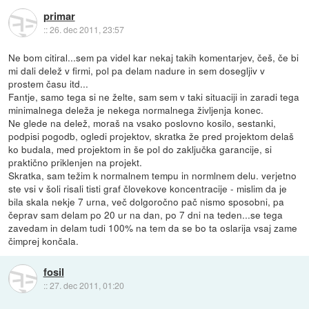
primar
::
26. dec 2011, 23:57
Ne bom citiral...sem pa videl kar nekaj takih komentarjev, češ, če bi
mi dali delež v firmi, pol pa delam nadure in sem dosegljiv v
prostem času itd...
Fantje, samo tega si ne želte, sam sem v taki situaciji in zaradi tega
minimalnega deleža je nekega normalnega življenja konec.
Ne glede na delež, moraš na vsako poslovno kosilo, sestanki,
podpisi pogodb, ogledi projektov, skratka že pred projektom delaš
ko budala, med projektom in še pol do zaključka garancije, si
praktično priklenjen na projekt.
Skratka, sam težim k normalnem tempu in normlnem delu. verjetno
ste vsi v šoli risali tisti graf človekove koncentracije - mislim da je
bila skala nekje 7 urna, več dolgoročno pač nismo sposobni, pa
čeprav sam delam po 20 ur na dan, po 7 dni na teden...se tega
zavedam in delam tudi 100% na tem da se bo ta oslarija vsaj zame
čimprej končala.
fosil
::
27. dec 2011, 01:20