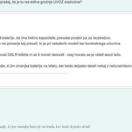
vprašaj, če je tu res edina grožnja UVOZ exploziva?
terijo, da ima tretino kapacitete, preostal prostor pa za razstreljivo.
en ne preverja kaj preveč. In je pri nekaterih modeli kar konkretnega volumna.
ali DSLR fotkiče in so ti morali delovati - vsaj moralo se je videti skozi lečo.
je, ki jim zmanjka baterije na letalu, ker bodo dejasko delali nekaj z računalnikom
udje, ki jim zmanjka baterije na letalu, ker bodo dejasko delali