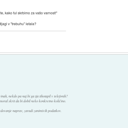
jte, kako ful skrbimo za vašo varnost!"
tljagi v "trebuhu" letala?
nah, nekdo pa naj bi ga tja tihotapil v telefonih?
oral skrit da bi dobil neko konkretno količino.
ledovanje naprav, zaradi zanimivih podatkov.