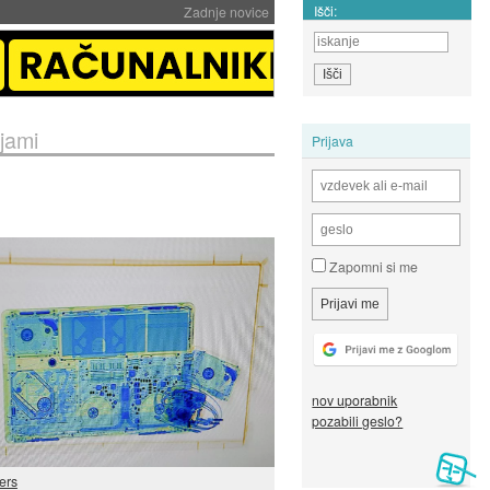
Išči:
Zadnje novice
jami
Prijava
Zapomni si me
nov uporabnik
pozabili geslo?
ers