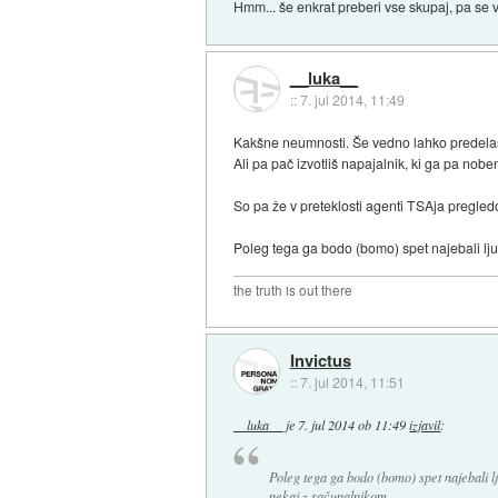
Hmm... še enkrat preberi vse skupaj, pa se 
__luka__
::
7. jul 2014, 11:49
Kakšne neumnosti. Še vedno lahko predelaš ba
Ali pa pač izvotliš napajalnik, ki ga pa nob
So pa že v preteklosti agenti TSAja pregledov
Poleg tega ga bodo (bomo) spet najebali ljud
the truth is out there
Invictus
::
7. jul 2014, 11:51
__luka__
je
7. jul 2014 ob 11:49
izjavil
:
Poleg tega ga bodo (bomo) spet najebali lj
nekaj z računalnikom.