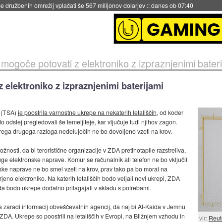
igence doslej
::
včeraj ob 21:37
mogoče potovati z elektroniko z izpraznjenimi bateri
elektroniko z izpraznjenimi baterijami
u (TSA)
je poostrila varnostne ukrepe na nekaterih letališčih
, od koder
odslej pregledovali še temeljiteje, kar vljučuje tudi njihov zagon.
erega drugega razloga nedelujočih ne bo dovoljeno vzeti na krov.
osti, da bi teroristične organizacije v ZDA pretihotapile razstreliva,
 druge elektronske naprave. Komur se računalnik ali telefon ne bo vključil
ske naprave ne bo smel vzeti na krov, prav tako pa bo moral na
eno elektroniko. Na katerih letališčih bodo veljali novi ukrepi, ZDA
 da bodo ukrepe dodatno prilagajali v skladu s potrebami.
ela zaradi informacij obveščevalnih agencij, da naj bi Al-Kaida v Jemnu
 v ZDA. Ukrepe so poostrili na letališčih v Evropi, na Bližnjem vzhodu in
vir:
Reut