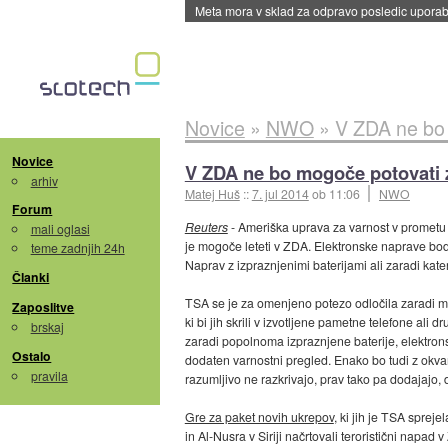
ByteDance trenira največji model umetne intel
Novice
»
NWO
»
V ZDA ne bo 
Novice
V ZDA ne bo mogoče potovati z 
arhiv
Matej Huš
::
7. jul 2014
ob 11:06
NWO
Forum
Reuters
- Ameriška uprava za varnost v promet
mali oglasi
je mogoče leteti v ZDA. Elektronske naprave bodo 
teme zadnjih 24h
Naprav z izpraznjenimi baterijami ali zaradi kat
Članki
TSA se je za omenjeno potezo odločila zaradi možn
Zaposlitve
ki bi jih skrili v izvotljene pametne telefone ali
brskaj
zaradi popolnoma izpraznjene baterije, elektron
Ostalo
dodaten varnostni pregled. Enako bo tudi z okvarj
pravila
razumljivo ne razkrivajo, prav tako pa dodajajo,
Gre za paket novih ukrepov
, ki jih je TSA sprej
in Al-Nusra v Siriji načrtovali teroristični napad