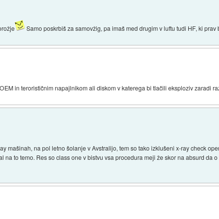
orožje
Samo poskrbiš za samovžig, pa imaš med drugim v luftu tudi HF, ki prav 
OEM in terorističnim napajlnikom ali diskom v katerega bi tlačili eksploziv zaradi raz
x-ray mašinah, na pol letno šolanje v Avstralijo, tem so tako izklušeni x-ray check oper
rtal na to temo. Res so class one v bistvu vsa procedura meji že skor na absurd da