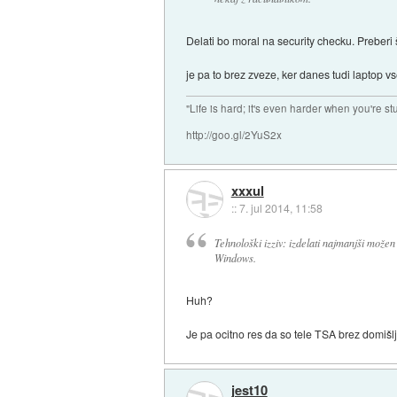
Delati bo moral na security checku. Preberi 
je pa to brez zveze, ker danes tudi laptop v
"Life is hard; it's even harder when you're st
http://goo.gl/2YuS2x
xxxul
::
7. jul 2014, 11:58
Tehnološki izziv: izdelati najmanjši možen
Windows.
Huh?
Je pa ocitno res da so tele TSA brez domišlji
jest10