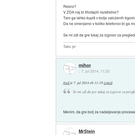
Resno?
V ZDA naj bi tihotapili razstrelivo?
Tam ga lahko kupiš v bolje založenih trgovina
Da ne omenjamo v koliko telefonov bi ga mora
Se mi zdi da gre tukaj za izgovor za pregle
Tako je!
mihor
::
7. jul 2014, 11:20
fosil
je
7. jul 2014 ob 11:19
izjavil
:
Se mi zdi da gre tukaj za izgovor za preg
Menim, da gre bolj za nadaljevanje procesa 
MrStein