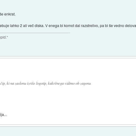
še enkrat.
sebuje lahko 2 ali več diska. V enega bi komot dal razstrelivo, pa bi še vedno delova
upid."
 čip, ki na zaslonu izriše logotip, kakršnega vidimo ob zagonu
ja...