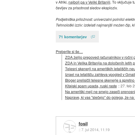
v Afriki,
najbolj pa v Veliki Britaniji
. To vključuje t
čevljev za prisotnost sledov eksploziv.
Podjetniška priložnost: univerzalni polnilci elektr
Tehnološki izziv: izdelati najmanjši možen čip, 
71 komentarjev
Preberite si še…
ZDA želijo prepoved računalnikov v ročni prt
ZDA in Velika Britanija na določenih letih
Telesni skenerji na ameriških letališčih neu
Izrael na letališču zahteva vpogled v Gmai
Bloger prelisičil telesne skenerje s spretn
Kitajski spam upada, ruski raste
::
27. feb 
Na ameriški meji ne smejo zaseči prenosn
Naprave, ki vas "slečejo" do golega, že na 
fosil
::
7. jul 2014, 11:19