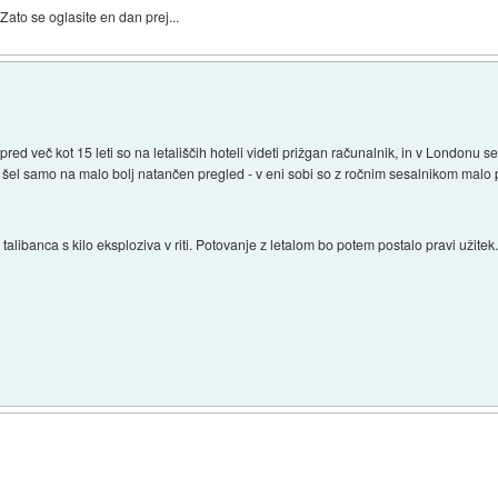
ato se oglasite en dan prej...
pred več kot 15 leti so na letališčih hoteli videti prižgan računalnik, in v Londonu 
šel samo na malo bolj natančen pregled - v eni sobi so z ročnim sesalnikom malo p
libanca s kilo eksploziva v riti. Potovanje z letalom bo potem postalo pravi užitek