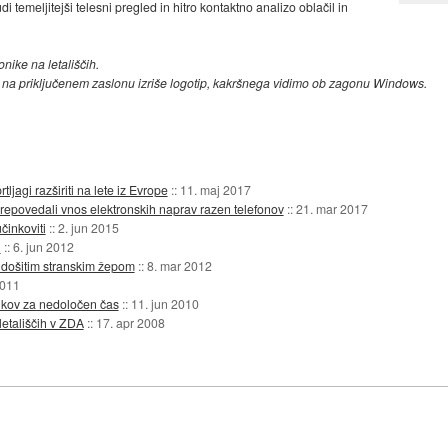
udi temeljitejši telesni pregled in hitro kontaktno analizo oblačil in
onike na letališčih.
ki na priključenem zaslonu izriše logotip, kakršnega vidimo ob zagonu Windows.
ljagi razširiti na lete iz Evrope
::
11. maj 2017
 prepovedali vnos elektronskih naprav razen telefonov
::
21. mar 2017
činkoviti
::
2. jun 2015
l
::
6. jun 2012
o došitim stranskim žepom
::
8. mar 2012
2011
ikov za nedoločen čas
::
11. jun 2010
letališčih v ZDA
::
17. apr 2008