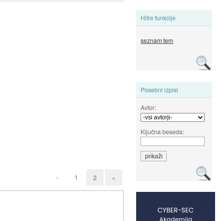
Hitre funkcije
seznam tem
Posebni izpisi
Avtor:
Ključna beseda:
«
1
2
»