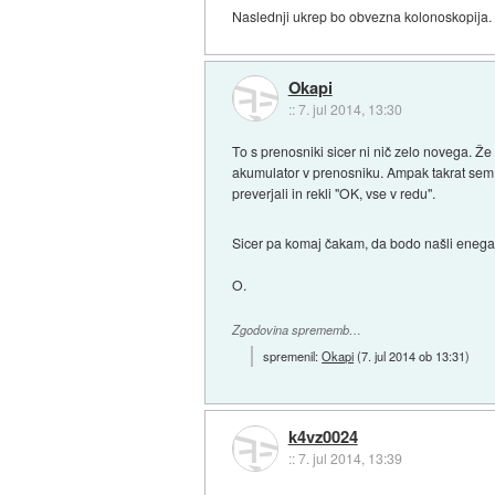
Naslednji ukrep bo obvezna kolonoskopija. Z
Okapi
::
7. jul 2014, 13:30
To s prenosniki sicer ni nič zelo novega. Že 
akumulator v prenosniku. Ampak takrat sem 
preverjali in rekli "OK, vse v redu".
Sicer pa komaj čakam, da bodo našli enega ta
O.
Zgodovina sprememb…
spremenil:
Okapi
(
7. jul 2014 ob 13:31
)
k4vz0024
::
7. jul 2014, 13:39