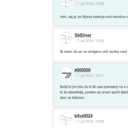
::
7. jul 2014, 12:29
Heh, saj je že litijeva baterija mini kemično 
SkIDiver
::
7. jul 2014, 13:03
Bi rekel, da se na rentgenu vidi razlika med 
#000000
::
7. jul 2014, 13:11
Boljš bi jim bilo če bi šli usa operaterji na 
to že desetletja, preden so ameri spolh šta
skor za fašizem.
k4vz0024
::
7. jul 2014, 13:29