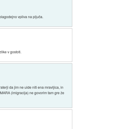
blagodejno vpliva na pljuča.
like v gostoti.
aterji da jim ne uide niti ena mravljica, in
 o MARA (imigracija) ne govorim tam gre že