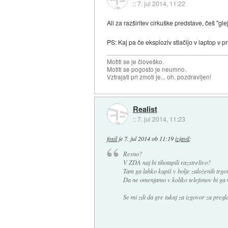
::
7. jul 2014, 11:22
Ali za razširitev cirkuške predstave, češ "gle
PS: Kaj pa če eksploziv stlačijo v laptop v pr
Motiti se je človeško.
Motiti se pogosto je neumno.
Vztrajati pri zmoti je... oh, pozdravljen!
Realist
::
7. jul 2014, 11:23
fosil
je
7. jul 2014 ob 11:19
izjavil
:
Resno?
V ZDA naj bi tihotapili razstrelivo?
Tam ga lahko kupiš v bolje založenih trgovi
Da ne omenjamo v koliko telefonov bi ga m
Se mi zdi da gre tukaj za izgovor za preg