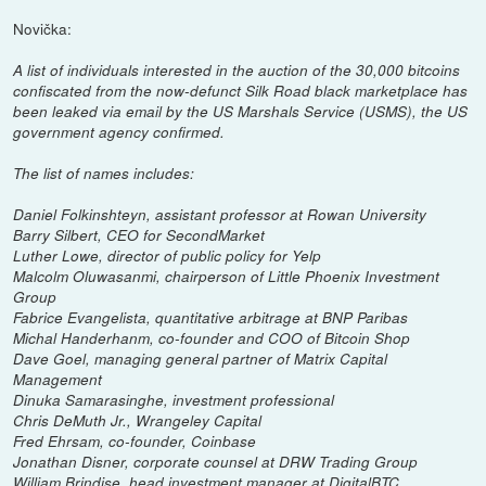
Novička:
A list of individuals interested in the auction of the 30,000 bitcoins
confiscated from the now-defunct Silk Road black marketplace has
been leaked via email by the US Marshals Service (USMS), the US
government agency confirmed.
The list of names includes:
Daniel Folkinshteyn, assistant professor at Rowan University
Barry Silbert, CEO for SecondMarket
Luther Lowe, director of public policy for Yelp
Malcolm Oluwasanmi, chairperson of Little Phoenix Investment
Group
Fabrice Evangelista, quantitative arbitrage at BNP Paribas
Michal Handerhanm, co-founder and COO of Bitcoin Shop
Dave Goel, managing general partner of Matrix Capital
Management
Dinuka Samarasinghe, investment professional
Chris DeMuth Jr., Wrangeley Capital
Fred Ehrsam, co-founder, Coinbase
Jonathan Disner, corporate counsel at DRW Trading Group
William Brindise, head investment manager at DigitalBTC