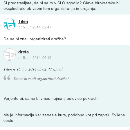
Si predstavljate, da bi se to v SLO zgodilo? Glave birokratske bi
eksplodirale ob vsem tem organiziranju in urejanju.
Tilen
::
15. jun 2014, 02:47
Da ne bi znali organizirati dražbe?
dreta
::
15. jun 2014, 06:19
Tilen
je
15. jun 2014 ob 02:47
izjavil
:
Da ne bi znali organizirati dražbe?
Verjento bi, samo bi vmes najmanj polovico pokradli.
Ma je informacija kar zatresla kurs, podobno kot pri zaprtju Svilene
ceste.