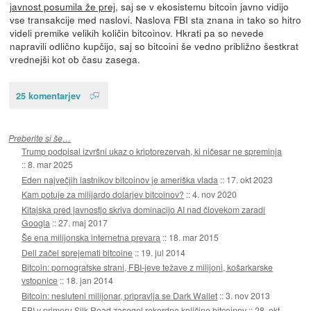
javnost posumila že prej
, saj se v ekosistemu bitcoin javno vidijo
vse transakcije med naslovi. Naslova FBI sta znana in tako so hitro
videli premike velikih količin bitcoinov. Hkrati pa so nevede
napravili odlično kupčijo, saj so bitcoini še vedno približno šestkrat
vrednejši kot ob času zasega.
25 komentarjev
Preberite si še…
Trump podpisal izvršni ukaz o kriptorezervah, ki ničesar ne spreminja
::
8. mar 2025
Eden največjih lastnikov bitcoinov je ameriška vlada
::
17. okt 2023
Kam potuje za milijardo dolarjev bitcoinov?
::
4. nov 2020
Kitajska pred javnostjo skriva dominacijo AI nad človekom zaradi
Googla
::
27. maj 2017
Še ena milijonska internetna prevara
::
18. mar 2015
Dell začel sprejemati bitcoine
::
19. jul 2014
Bitcoin: pornografske strani, FBI-jeve težave z milijoni, košarkarske
vstopnice
::
18. jan 2014
Bitcoin: nesluteni milijonar, pripravlja se Dark Wallet
::
3. nov 2013
FBI v primeru Silk Road zasegel rekordno količino bitcoinov
::
28. okt