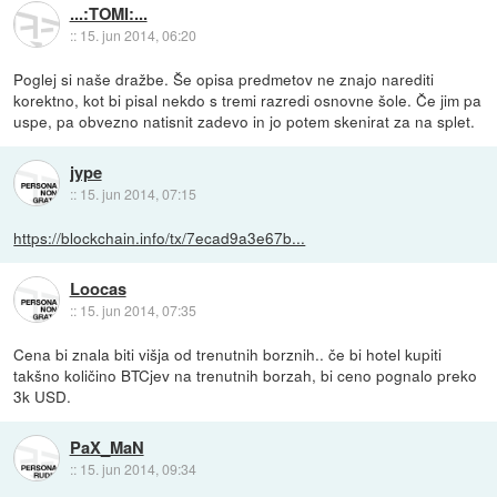
...:TOMI:...
::
15. jun 2014, 06:20
Poglej si naše dražbe. Še opisa predmetov ne znajo narediti
korektno, kot bi pisal nekdo s tremi razredi osnovne šole. Če jim pa
uspe, pa obvezno natisnit zadevo in jo potem skenirat za na splet.
jype
::
15. jun 2014, 07:15
https://blockchain.info/tx/7ecad9a3e67b...
Loocas
::
15. jun 2014, 07:35
Cena bi znala biti višja od trenutnih borznih.. če bi hotel kupiti
takšno količino BTCjev na trenutnih borzah, bi ceno pognalo preko
3k USD.
PaX_MaN
::
15. jun 2014, 09:34