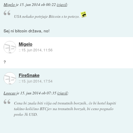
Migelo
je
15. jun 2014 ob 00:22
izjavil
:
USA nekako potrjuje Bitcoin s to potezo.
Sej ni bitcoin država, no!
Migelo
::
15. jun 2014, 11:56
?
FireSnake
::
15. jun 2014, 17:54
Loocas
je
15. jun 2014 ob 07:35
izjavil
:
Cena bi znala biti višja od trenutnih borznih.. če bi hotel kupiti
takšno količino BTCjev na trenutnih borzah, bi ceno pognalo
preko 3k USD.