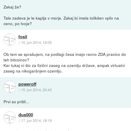
Zakaj že?
Tale zadeva je le kaplja v morje. Zakaj bi imela tolikšen vpliv na
ceno, po tvoje?
fosil
::
15. jun 2014, 18:05
Ob tem se sprašujem, na podlagi česa imajo ravno ZDA pravico do
teh bitcoinov?
Ker tukaj ni šlo za fizični zaseg na ozemlju države, ampak virtualni
zaseg na nikogaršnjem ozemlju.
poweroff
::
15. jun 2014, 20:43
Prvi so prišli...
đus000
::
17. jun 2014, 18:19