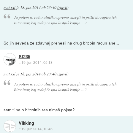
mat xxl
je
18. jun 2014 ob 23:40
izjavil
:
Ja potem so računalniško opremo zasegli in prišli do zapisa teh
Bitcoinov, kaj sedaj če ima lastnik kopije ....?
So jih seveda ze zdavnaj prenesli na drug bitcoin racun ane...
St235
::
19. jun 2014, 05:13
mat xxl
je
18. jun 2014 ob 23:40
izjavil
:
Ja potem so računalniško opremo zasegli in prišli do zapisa teh
Bitcoinov, kaj sedaj če ima lastnik kopije ....?
sam ti pa o bitcoinih res nimaš pojma?
Vikking
::
19. jun 2014, 10:46