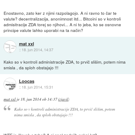
Enostavno, zato ker z njimi razpolagojo. A ni ravno to čar te
valute? decentralizacija, anonimnost itd... Bitcoini so v kontroli
admisitracije ZDA torej so njihovi... A ni to jeba, ko se osnovne
principe valute lahko uporabi na ta način?
mat xxl
::
18. jun 2014, 14:37
Kako so v kontroli administracije ZDA, to prvič slišim, potem nima
smisla , da sploh obstajajo !!!
Loocas
::
18. jun 2014, 15:31
mat xxl
je
18. jun 2014 ob 14:37
izjavil
:
Kako so v kontroli administracije ZDA, to prvič slišim, potem
nima smisla , da sploh obstajajo !!!