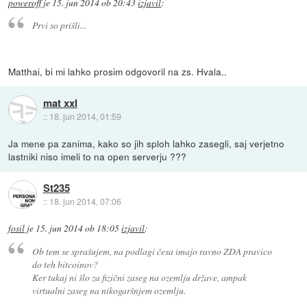
poweroff
je
15. jun 2014 ob 20:43
izjavil
:
Prvi so prišli...
Matthai, bi mi lahko prosim odgovoril na zs. Hvala..
mat xxl
::
18. jun 2014, 01:59
Ja mene pa zanima, kako so jih sploh lahko zasegli, saj verjetno
lastniki niso imeli to na open serverju ???
St235
::
18. jun 2014, 07:06
fosil
je
15. jun 2014 ob 18:05
izjavil
:
Ob tem se sprašujem, na podlagi česa imajo ravno ZDA pravico
do teh bitcoinov?
Ker tukaj ni šlo za fizični zaseg na ozemlju države, ampak
virtualni zaseg na nikogaršnjem ozemlju.