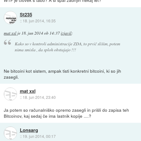
WTF je človek s tabo? A si spal zadnjih nekaj let?
St235
::
18. jun 2014, 16:35
mat xxl
je
18. jun 2014 ob 14:37
izjavil
:
Kako so v kontroli administracije ZDA, to prvič slišim, potem
nima smisla , da sploh obstajajo !!!
Ne bitcoini kot sistem, ampak tisti konkretni bitcoini, ki so jih
zasegli.
mat xxl
::
18. jun 2014, 23:40
Ja potem so računalniško opremo zasegli in prišli do zapisa teh
Bitcoinov, kaj sedaj če ima lastnik kopije ....?
Lonsarg
::
19. jun 2014, 00:17