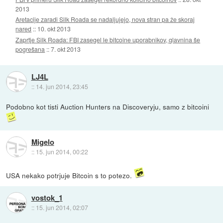
2013
Aretacije zaradi Silk Roada se nadaljujejo, nova stran pa že skoraj
nared
::
10. okt 2013
Zaprtje Silk Roada: FBI zasegel le bitcoine uporabnikov, glavnina še
pogrešana
::
7. okt 2013
LJ4L
::
14. jun 2014, 23:45
Podobno kot tisti Auction Hunters na Discoveryju, samo z bitcoini
Migelo
::
15. jun 2014, 00:22
USA nekako potrjuje Bitcoin s to potezo.
vostok_1
::
15. jun 2014, 02:07