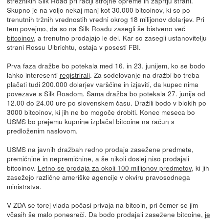
strežnikih Silk Road pri raciji strojne opreme in zaprtju strani.
Skupno je na voljo nekaj manj kot 30.000 bitcoinov, ki so po
trenutnih tržnih vrednostih vredni okrog 18 milijonov dolarjev. Pri
tem povejmo, da so na Silk Roadu
zasegli še bistveno več
bitcoinov
, a trenutno prodajajo le del. Kar so zasegli ustanovitelju
strani Rossu Ulbrichtu, ostaja v posesti FBI.
Prva faza dražbe bo potekala med 16. in 23. junijem, ko se bodo
lahko interesenti
registrirali
. Za sodelovanje na dražbi bo treba
plačati tudi 200.000 dolarjev varščine in izjaviti, da kupec nima
povezave s Silk Roadom. Sama dražba bo potekala 27. junija od
12.00 do 24.00 ure po slovenskem času. Dražili bodo v blokih po
3000 bitcoinov, ki jih ne bo mogoče drobiti. Konec meseca bo
USMS bo prejemu kupnine izplačal bitcoine na račun s
predloženim naslovom.
USMS na javnih dražbah redno prodaja zasežene predmete,
premičnine in nepremičnine, a še nikoli doslej niso prodajali
bitcoinov.
Letno se prodaja za okoli 100 milijonov predmetov
, ki jih
zasežejo različne ameriške agencije v okviru pravosodnega
ministrstva.
V ZDA se torej vlada počasi privaja na bitcoin, pri čemer se jim
včasih še malo ponesreči. Da bodo prodajali zasežene bitcoine,
je