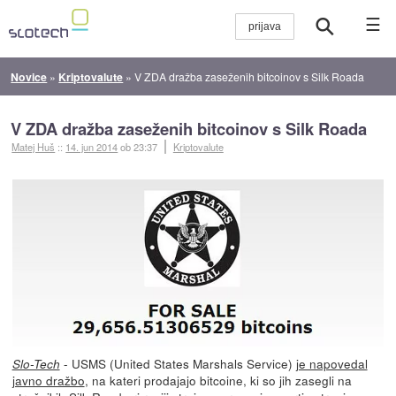
☰
Novice
»
Kriptovalute
»
V ZDA dražba zaseženih bitcoinov s Silk Roada
V ZDA dražba zaseženih bitcoinov s Silk Roada
Matej Huš
::
14. jun 2014
ob 23:37
Kriptovalute
- USMS (United States Marshals Service)
je napovedal
Slo-Tech
javno dražbo
, na kateri prodajajo bitcoine, ki so jih zasegli na