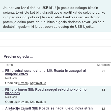
Ja, ker vse kar ti daš na USB ključ je geslo do nekega bitcoin
računa, torej isto kot bi ti ukradli geslo+certifikat do spletne banke
in ti pač vse dol pobrali:) In če spletno banko zavaruješ dvojno,
potem je edino prav, da tudi bitcoin geslo dodatno zavaruješ še z
dodatnim geslom, ki je potreben za dostop do USB ključka.
Vredno ogleda ...
Tema
Sporočila
»
FBI aretiral ustanovitelja Silk Roada in zasegel tri
71
milijone evrov
McHusch
Oddelek:
Novice
/
Kriptovalute
»
FBI v primeru Silk Road zasegel rekordno količino
14
bitcoinov
McHusch
Oddelek:
Novice
/
Kriptovalute
»
Aretacije zaradi Silk Roada se nadaljujejo, nova stran
12