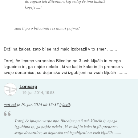
do zapisa teh Bitcoinov, kaj sedaj če ima lastnik
kopije ....?
sam ti pa o bitcoinih res nimaš pojma?
Drži na žalost, zato bi se rad malo izobrazil v to smer ........
Torej, če imamo varnostno Bitcoine na 3 usb ključih in enega
izgubimo in, ga najde nekdo , ki ve kaj in kako in jih prenese v
svojo denarnico, so dejansko vsi izgubljeni na vseh ključih ........
Lonsarg
::
19. jun 2014, 19:58
mat xxl
je
19. jun 2014 ob 15:37
izjavil
:
Torej, če imamo varnostno Bitcoine na 3 usb ključih in enega
izgubimo in, ga najde nekdo , ki ve kaj in kako in jih prenese v
svojo denarnico, so dejansko vsi izgubljeni na vseh ključih ........