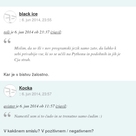
black ice
::
6. jun 2014, 23:55
roli
je
6. jun 2014 ob 23:37
izjavil
:
Mislim, da so šli v nov programski jezik samo zato, da lahko k
sebi privabijo vse, ki so se učili na Pythonu in podobnih in jih je
Cja strah.
Kar je v bistvu žalostno.
Kocka
::
6. jun 2014, 23:57
avister
je
6. jun 2014 ob 11:57
izjavil
:
Namestil sem si to čudo in se trenutno samo čudim :)
V kakšnem smislu? V pozitivnem / negativnem?