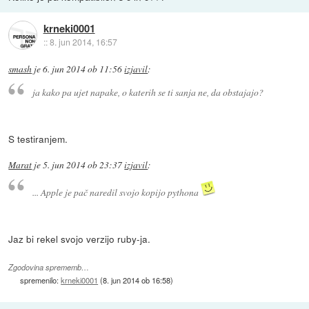
krneki0001
::
8. jun 2014, 16:57
smash
je
6. jun 2014 ob 11:56
izjavil
:
ja kako pa ujet napake, o katerih se ti sanja ne, da obstajajo?
S testiranjem.
Marat
je
5. jun 2014 ob 23:37
izjavil
:
... Apple je pač naredil svojo kopijo pythona
Jaz bi rekel svojo verzijo ruby-ja.
Zgodovina sprememb…
spremenilo:
krneki0001
(
8. jun 2014 ob 16:58
)