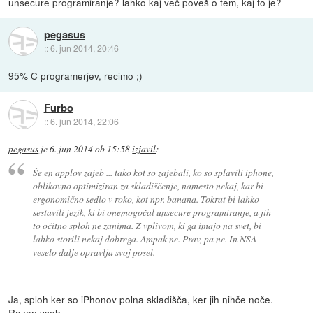
unsecure programiranje? lahko kaj več poveš o tem, kaj to je?
pegasus
::
6. jun 2014, 20:46
95% C programerjev, recimo ;)
Furbo
::
6. jun 2014, 22:06
pegasus
je
6. jun 2014 ob 15:58
izjavil
:
Še en applov zajeb ... tako kot so zajebali, ko so splavili iphone,
oblikovno optimiziran za skladiščenje, namesto nekaj, kar bi
ergonomično sedlo v roko, kot npr. banana. Tokrat bi lahko
sestavili jezik, ki bi onemogočal unsecure programiranje, a jih
to očitno sploh ne zanima. Z vplivom, ki ga imajo na svet, bi
lahko storili nekaj dobrega. Ampak ne. Prav, pa ne. In NSA
veselo dalje opravlja svoj posel.
Ja, sploh ker so iPhonov polna skladišča, ker jih nihče noče.
Razen vseh.