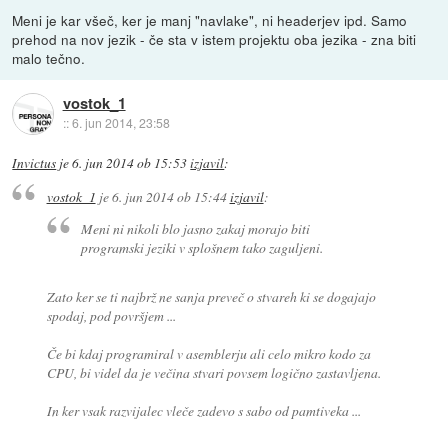
Meni je kar všeč, ker je manj "navlake", ni headerjev ipd. Samo
prehod na nov jezik - če sta v istem projektu oba jezika - zna biti
malo tečno.
vostok_1
::
6. jun 2014, 23:58
Invictus
je
6. jun 2014 ob 15:53
izjavil
:
vostok_1
je
6. jun 2014 ob 15:44
izjavil
:
Meni ni nikoli blo jasno zakaj morajo biti
programski jeziki v splošnem tako zaguljeni.
Zato ker se ti najbrž ne sanja preveč o stvareh ki se dogajajo
spodaj, pod površjem ...
Če bi kdaj programiral v asemblerju ali celo mikro kodo za
CPU, bi videl da je večina stvari povsem logično zastavljena.
In ker vsak razvijalec vleče zadevo s sabo od pamtiveka ...