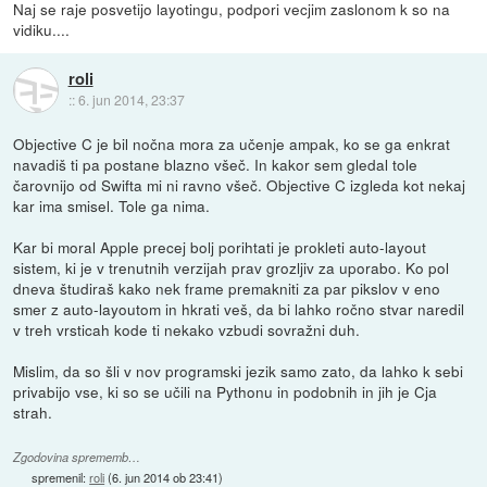
Naj se raje posvetijo layotingu, podpori vecjim zaslonom k so na
vidiku....
roli
::
6. jun 2014, 23:37
Objective C je bil nočna mora za učenje ampak, ko se ga enkrat
navadiš ti pa postane blazno všeč. In kakor sem gledal tole
čarovnijo od Swifta mi ni ravno všeč. Objective C izgleda kot nekaj
kar ima smisel. Tole ga nima.
Kar bi moral Apple precej bolj porihtati je prokleti auto-layout
sistem, ki je v trenutnih verzijah prav grozljiv za uporabo. Ko pol
dneva študiraš kako nek frame premakniti za par pikslov v eno
smer z auto-layoutom in hkrati veš, da bi lahko ročno stvar naredil
v treh vrsticah kode ti nekako vzbudi sovražni duh.
Mislim, da so šli v nov programski jezik samo zato, da lahko k sebi
privabijo vse, ki so se učili na Pythonu in podobnih in jih je Cja
strah.
Zgodovina sprememb…
spremenil:
roli
(
6. jun 2014 ob 23:41
)