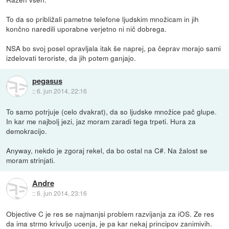
To da so približali pametne telefone ljudskim množicam in jih
končno naredili uporabne verjetno ni nič dobrega.
NSA bo svoj posel opravljala itak še naprej, pa čeprav morajo sami
izdelovati teroriste, da jih potem ganjajo.
pegasus
::
6. jun 2014, 22:16
To samo potrjuje (celo dvakrat), da so ljudske množice pač glupe.
In kar me najbolj jezi, jaz moram zaradi tega trpeti. Hura za
demokracijo.
Anyway, nekdo je zgoraj rekel, da bo ostal na C#. Na žalost se
moram strinjati.
Andre
::
6. jun 2014, 23:16
Objective C je res se najmanjsi problem razvijanja za iOS. Ze res
da ima strmo krivuljo ucenja, je pa kar nekaj principov zanimivih.