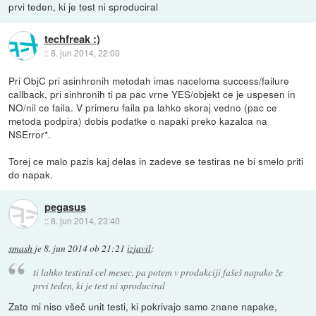
prvi teden, ki je test ni sproduciral
techfreak :)
::
8. jun 2014, 22:00
Pri ObjC pri asinhronih metodah imas naceloma success/failure
callback, pri sinhronih ti pa pac vrne YES/objekt ce je uspesen in
NO/nil ce faila. V primeru faila pa lahko skoraj vedno (pac ce
metoda podpira) dobis podatke o napaki preko kazalca na
NSError*.
Torej ce malo pazis kaj delas in zadeve se testiras ne bi smelo priti
do napak.
pegasus
::
8. jun 2014, 23:40
smash
je
8. jun 2014 ob 21:21
izjavil
:
ti lahko testiraš cel mesec, pa potem v produkciji fašeš napako že
prvi teden, ki je test ni sproduciral
Zato mi niso všeč unit testi, ki pokrivajo samo znane napake,