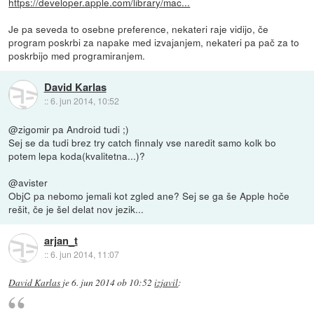
https://developer.apple.com/library/mac...
Je pa seveda to osebne preference, nekateri raje vidijo, če
program poskrbi za napake med izvajanjem, nekateri pa pač za to
poskrbijo med programiranjem.
David Karlas
::
6. jun 2014, 10:52
@zigomir pa Android tudi ;)
Sej se da tudi brez try catch finnaly vse naredit samo kolk bo
potem lepa koda(kvalitetna...)?
@avister
ObjC pa nebomo jemali kot zgled ane? Sej se ga še Apple hoče
rešit, če je šel delat nov jezik...
arjan_t
::
6. jun 2014, 11:07
David Karlas
je
6. jun 2014 ob 10:52
izjavil
: