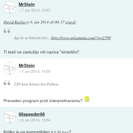
MrStein
::
7. jun 2014, 13:57
David Karlas
je
6. jun 2014 ob 00:37
izjavil
:
Aja kr se hitrosti tiče...
http://www.splasmata.com/?p=2798
Ti testi ne zaslužijo niti naziva "sintetični".
MrStein
::
7. jun 2014, 14:05
220-krat hitreje kot Python.
Preveden program proti interpretiranemu?
66speeder66
::
8. jun 2014, 13:54
Koliko je pa kompatibilen s c in c++?