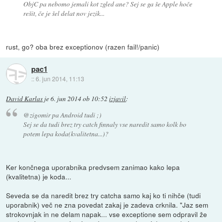
ObjC pa nebomo jemali kot zgled ane? Sej se ga še Apple hoče
rešit, če je šel delat nov jezik...
rust, go? oba brez exceptionov (razen fail!/panic)
pac1
::
6. jun 2014, 11:13
David Karlas
je
6. jun 2014 ob 10:52
izjavil
:
@zigomir pa Android tudi ;)
Sej se da tudi brez try catch finnaly vse naredit samo kolk bo
potem lepa koda(kvalitetna...)?
Ker končnega uporabnika predvsem zanimao kako lepa
(kvalitetna) je koda...
Seveda se da naredit brez try catcha samo kaj ko ti nihče (tudi
uporabnik) več ne zna povedat zakaj je zadeva crknila. "Jaz sem
strokovnjak in ne delam napak... vse exceptione sem odpravil že