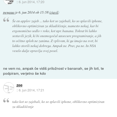
::
6. jun 2014, 17:20
pegasus
je
6. jun 2014 ob 15:58
izjavil
:
Še en applov zajeb ... tako kot so zajebali, ko so splavili iphone,
oblikovno optimiziran za skladiščenje, namesto nekaj, kar bi
ergonomično sedlo v roko, kot npr. banana. Tokrat bi lahko
sestavili jezik, ki bi onemogočal unsecure programiranje, a jih
to očitno sploh ne zanima. Z vplivom, ki ga imajo na svet, bi
lahko storili nekaj dobrega. Ampak ne. Prav, pa ne. In NSA
veselo dalje opravlja svoj posel.
ne vem no, ampak če vidiš priložnost v bananah, se jih loti, te
podpiram, verjetno še kdo
zee
::
6. jun 2014, 17:21
tako kot so zajebali, ko so splavili iphone, oblikovno optimiziran
za skladiščenje