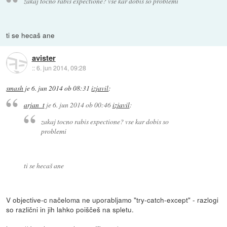
zakaj tocno rabis expectione? vse kar dobis so problemi
ti se hecaš ane
avister
::
6. jun 2014, 09:28
smash
je
6. jun 2014 ob 08:31
izjavil
:
arjan_t
je
6. jun 2014 ob 00:46
izjavil
:
zakaj tocno rabis expectione? vse kar dobis so
problemi
ti se hecaš ane
V objective-c načeloma ne uporabljamo "try-catch-except" - razlogi
so različni in jih lahko poiščeš na spletu.