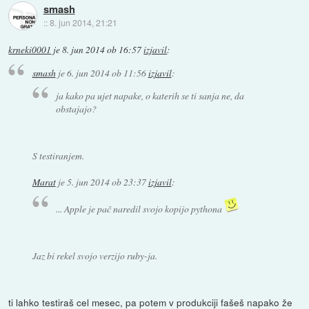
smash
::
8. jun 2014, 21:21
krneki0001
je
8. jun 2014 ob 16:57
izjavil
:
smash
je
6. jun 2014 ob 11:56
izjavil
:
ja kako pa ujet napake, o katerih se ti sanja ne, da
obstajajo?
S testiranjem.
Marat
je
5. jun 2014 ob 23:37
izjavil
:
... Apple je pač naredil svojo kopijo pythona
Jaz bi rekel svojo verzijo ruby-ja.
ti lahko testiraš cel mesec, pa potem v produkciji fašeš napako že