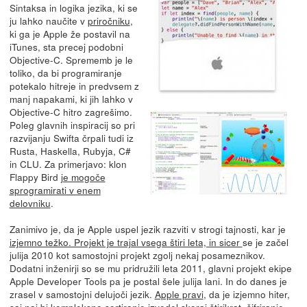
Sintaksa in logika jezika, ki se
ju lahko naučite v
priročniku
,
ki ga je Apple že postavil na
iTunes, sta precej podobni
Objective-C. Sprememb je le
toliko, da bi programiranje
potekalo hitreje in predvsem z
manj napakami, ki jih lahko v
Objective-C hitro zagrešimo.
Poleg glavnih inspiracij so pri
razvijanju Swifta črpali tudi iz
Rusta, Haskella, Rubyja, C#
in CLU. Za primerjavo: klon
Flappy Bird
je mogoče
sprogramirati v enem
delovniku
.
Zanimivo je, da je Apple uspel jezik razviti v strogi tajnosti, kar je
izjemno težko. Projekt je trajal vsega štiri leta, in sicer
se je začel
julija 2010 kot samostojni projekt zgolj nekaj posameznikov.
Dodatni inženirji so se mu pridružili leta 2011, glavni projekt ekipe
Apple Developer Tools pa je postal šele julija lani. In do danes je
zrasel v samostojni delujoči jezik.
Apple pravi
, da je izjemno hiter,
saj naj bi kompleksno sortiranje izvedel skoraj štirikrat, šifriranje