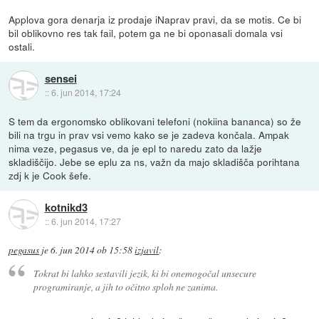
Applova gora denarja iz prodaje iNaprav pravi, da se motis. Ce bi
bil oblikovno res tak fail, potem ga ne bi oponasali domala vsi
ostali.
sensei
::
6. jun 2014, 17:24
S tem da ergonomsko oblikovani telefoni (nokiina bananca) so že
bili na trgu in prav vsi vemo kako se je zadeva končala. Ampak
nima veze, pegasus ve, da je epl to naredu zato da lažje
skladiščijo. Jebe se eplu za ns, važn da majo skladišča porihtana
zdj k je Cook šefe.
kotnikd3
::
6. jun 2014, 17:27
pegasus
je
6. jun 2014 ob 15:58
izjavil
:
Tokrat bi lahko sestavili jezik, ki bi onemogočal unsecure
programiranje, a jih to očitno sploh ne zanima.