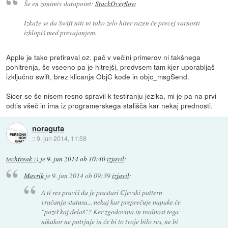
Še en zanimiv datapoint:
StackOverflow
.
Izkaže se da Swift niti ni tako zelo hiter razen če precej varnosti
izklopiš med prevajanjem.
Apple je tako pretiraval oz. pač v večini primerov ni takšnega
pohitrenja, še vseeno pa je hitrejši, predvsem tam kjer uporabljaš
izključno swift, brez klicanja ObjC kode in objc_msgSend.
Sicer se še nisem resno spravil k testiranju jezika, mi je pa na prvi
odtis všeč in ima iz programerskega stališča kar nekaj prednosti.
noraguta
::
9. jun 2014, 11:58
techfreak :)
je
9. jun 2014 ob 10:40
izjavil
:
Mavrik
je
9. jun 2014 ob 09:39
izjavil
:
A ti res praviš da je prastari Cjevski pattern
vračanja statusa... nekaj kar preprečuje napake če
"paziš kaj delaš"? Ker zgodovina in realnost tega
nikakor ne potrjuje in če bi to tvoje bilo res, ne bi