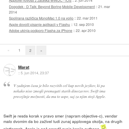
Applove novosti z začetka WWDC - iOS
::
2. jun 2014
Dogodek - D·Talk: Beyond Boring Mobile Development
::
21. mar
2014
Spolirana različica MonoMac 1.0 na voljo
::
22. mar 2011
Apple dovolil pisanje aplikacij v Flashu
::
12. sep 2010
Adobe ukinja podporo Flasha za iPhone
::
22. apr 2010
«
1
2
»
Marat
::
5. jun 2014, 23:37
V zadnjem času je bilo razvitih cel kup novih jezikov, ki pa
nekako niso zmogli premagati starih dinozavrov. Swift ima
precejšnje možnosti, da mu to uspe, saj za njim stoji Apple.
Swift je resda korak v pravo smer (napram objective-c), vendar
malo dvomim da bo zaživel tudi zunaj applovega okolja, na drugih
platformah. Apple je pač naredil svojo kopijo pythona