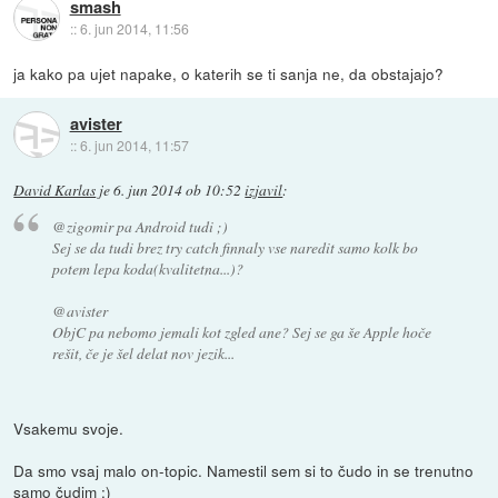
smash
::
6. jun 2014, 11:56
ja kako pa ujet napake, o katerih se ti sanja ne, da obstajajo?
avister
::
6. jun 2014, 11:57
David Karlas
je
6. jun 2014 ob 10:52
izjavil
:
@zigomir pa Android tudi ;)
Sej se da tudi brez try catch finnaly vse naredit samo kolk bo
potem lepa koda(kvalitetna...)?
@avister
ObjC pa nebomo jemali kot zgled ane? Sej se ga še Apple hoče
rešit, če je šel delat nov jezik...
Vsakemu svoje.
Da smo vsaj malo on-topic. Namestil sem si to čudo in se trenutno
samo čudim :)