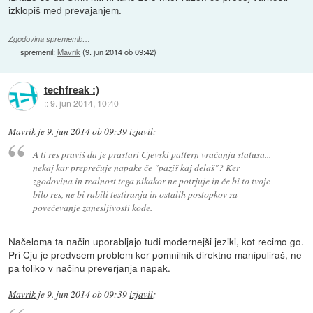
izklopiš med prevajanjem.
Zgodovina sprememb…
spremenil:
Mavrik
(
9. jun 2014 ob 09:42
)
techfreak :)
::
9. jun 2014, 10:40
Mavrik
je
9. jun 2014 ob 09:39
izjavil
:
A ti res praviš da je prastari Cjevski pattern vračanja statusa...
nekaj kar preprečuje napake če "paziš kaj delaš"? Ker
zgodovina in realnost tega nikakor ne potrjuje in če bi to tvoje
bilo res, ne bi rabili testiranja in ostalih postopkov za
povečevanje zanesljivosti kode.
Načeloma ta način uporabljajo tudi modernejši jeziki, kot recimo go.
Pri Cju je predvsem problem ker pomnilnik direktno manipuliraš, ne
pa toliko v načinu preverjanja napak.
Mavrik
je
9. jun 2014 ob 09:39
izjavil
: