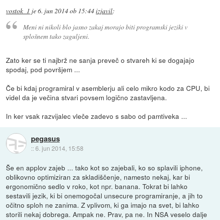
vostok_1
je
6. jun 2014 ob 15:44
izjavil
:
Meni ni nikoli blo jasno zakaj morajo biti programski jeziki v
splošnem tako zaguljeni.
Zato ker se ti najbrž ne sanja preveč o stvareh ki se dogajajo
spodaj, pod površjem ...
Če bi kdaj programiral v asemblerju ali celo mikro kodo za CPU, bi
videl da je večina stvari povsem logično zastavljena.
In ker vsak razvijalec vleče zadevo s sabo od pamtiveka ...
pegasus
::
6. jun 2014, 15:58
Še en applov zajeb ... tako kot so zajebali, ko so splavili iphone,
oblikovno optimiziran za skladiščenje, namesto nekaj, kar bi
ergonomično sedlo v roko, kot npr. banana. Tokrat bi lahko
sestavili jezik, ki bi onemogočal unsecure programiranje, a jih to
očitno sploh ne zanima. Z vplivom, ki ga imajo na svet, bi lahko
storili nekaj dobrega. Ampak ne. Prav, pa ne. In NSA veselo dalje