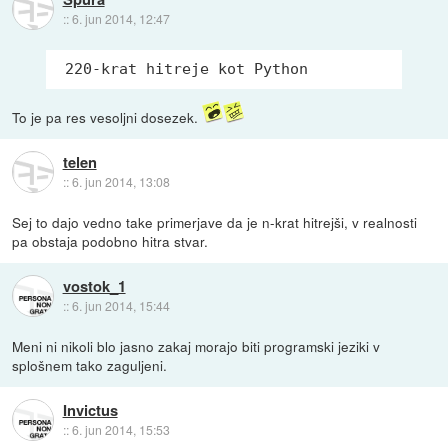
::
6. jun 2014, 12:47
 220-krat hitreje kot Python
To je pa res vesoljni dosezek.
telen
::
6. jun 2014, 13:08
Sej to dajo vedno take primerjave da je n-krat hitrejši, v realnosti
pa obstaja podobno hitra stvar.
vostok_1
::
6. jun 2014, 15:44
Meni ni nikoli blo jasno zakaj morajo biti programski jeziki v
splošnem tako zaguljeni.
Invictus
::
6. jun 2014, 15:53