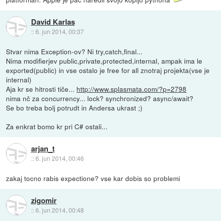
David Karlas
::
6. jun 2014, 00:37
Stvar nima Exception-ov? Ni try,catch,final...
Nima modifierjev public,private,protected,internal, ampak ima le
exported(public) in vse ostalo je free for all znotraj projekta(vse je
internal)
Aja kr se hitrosti tiče...
http://www.splasmata.com/?p=2798
nima nč za concurrency... lock? synchronized? async/await?
Se bo treba bolj potrudt in Andersa ukrast ;)
Za enkrat bomo kr pri C# ostali...
arjan_t
::
6. jun 2014, 00:46
zakaj tocno rabis expectione? vse kar dobis so problemi
zigomir
::
6. jun 2014, 00:48