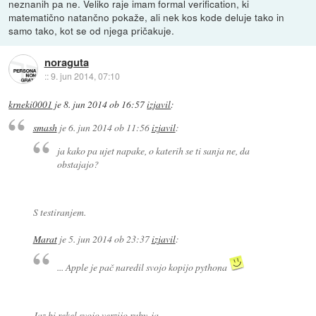
neznanih pa ne. Veliko raje imam formal verification, ki
matematično natančno pokaže, ali nek kos kode deluje tako in
samo tako, kot se od njega pričakuje.
noraguta
::
9. jun 2014, 07:10
krneki0001
je
8. jun 2014 ob 16:57
izjavil
:
smash
je
6. jun 2014 ob 11:56
izjavil
:
ja kako pa ujet napake, o katerih se ti sanja ne, da
obstajajo?
S testiranjem.
Marat
je
5. jun 2014 ob 23:37
izjavil
:
... Apple je pač naredil svojo kopijo pythona
Jaz bi rekel svojo verzijo ruby-ja.