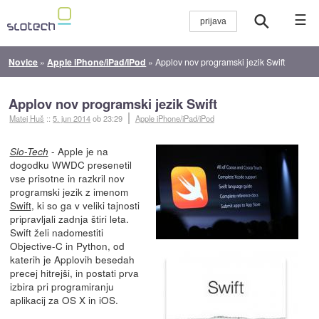
☰
Novice
»
Apple iPhone/iPad/iPod
»
Applov nov programski jezik Swift
Applov nov programski jezik Swift
Matej Huš
::
5. jun 2014
ob 23:29
Apple iPhone/iPad/iPod
- Apple je na
Slo-Tech
dogodku WWDC presenetil
vse prisotne in razkril nov
programski jezik z imenom
Swift
, ki so ga v veliki tajnosti
pripravljali zadnja štiri leta.
Swift želi nadomestiti
Objective-C in Python, od
katerih je Applovih besedah
precej hitrejši, in postati prva
izbira pri programiranju
aplikacij za OS X in iOS.