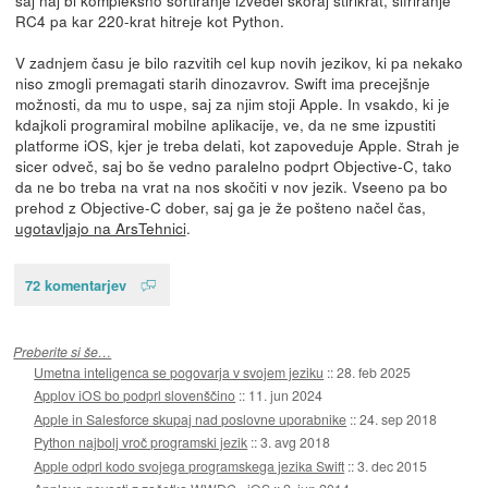
RC4 pa kar 220-krat hitreje kot Python.
V zadnjem času je bilo razvitih cel kup novih jezikov, ki pa nekako
niso zmogli premagati starih dinozavrov. Swift ima precejšnje
možnosti, da mu to uspe, saj za njim stoji Apple. In vsakdo, ki je
kdajkoli programiral mobilne aplikacije, ve, da ne sme izpustiti
platforme iOS, kjer je treba delati, kot zapoveduje Apple. Strah je
sicer odveč, saj bo še vedno paralelno podprt Objective-C, tako
da ne bo treba na vrat na nos skočiti v nov jezik. Vseeno pa bo
prehod z Objective-C dober, saj ga je že pošteno načel čas,
ugotavljajo na ArsTehnici
.
72 komentarjev
Preberite si še…
Umetna inteligenca se pogovarja v svojem jeziku
::
28. feb 2025
Applov iOS bo podprl slovenščino
::
11. jun 2024
Apple in Salesforce skupaj nad poslovne uporabnike
::
24. sep 2018
Python najbolj vroč programski jezik
::
3. avg 2018
Apple odprl kodo svojega programskega jezika Swift
::
3. dec 2015