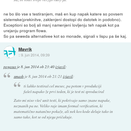
ne bo šlo vse s testiranjem, maš en kup napak katere so povsem
sistemske(prekinitve, zaklenjeni dostopi do datotek in podobno).
Exceptioni so bolj ali manj namenjeni lovljenju teh napak kot pa
urejanju program flowa.
So pa seweda alternativee kot so monade, signali v lispu pa še kaj.
Mavrik
::
9. jun 2014, 09:39
pegasus
je
8. jun 2014 ob 23:40
izjavil
:
smash
je
8. jun 2014 ob 21:21
izjavil
:
ti lahko testiraš cel mesec, pa potem v produkciji
fašeš napako že prvi teden, ki je test ni sproduciral
Zato mi niso všeč unit testi, ki pokrivajo samo znane napake,
neznanih pa ne. Veliko raje imam formal verification, ki
matematično natančno pokaže, ali nek kos kode deluje tako in
samo tako, kot se od njega pričakuje.