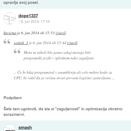
opravlja svoj posel.
dope1337
::
6. jun 2014, 17:10
Invictus
je
6. jun 2014 ob 15:53
izjavil
:
vostok_1
je
6. jun 2014 ob 15:44
izjavil
:
Meni ni nikoli blo jasno zakaj morajo biti
programski jeziki v splošnem tako zaguljeni.
... Če bi kdaj programiral v asemblerju ali celo mikro kodo za
CPU, bi videl da je večina stvari povsem logično zastavljena. ...
Podpišem
Šele tam ugotoviš, da sta si "zaguljenosti" in optimizacija obratno
sorazmerni.
smash