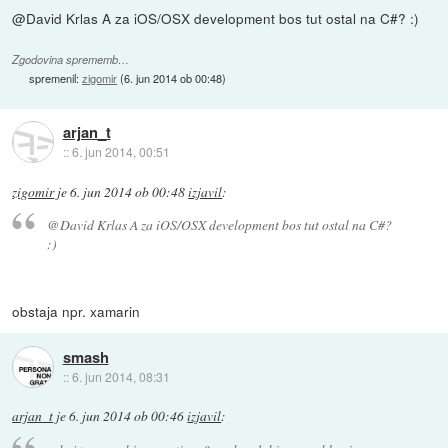
@David Krlas A za iOS/OSX development bos tut ostal na C#? :)
Zgodovina sprememb…
spremenil:
zigomir
(
6. jun 2014 ob 00:48
)
arjan_t
::
6. jun 2014, 00:51
zigomir
je
6. jun 2014 ob 00:48
izjavil
:
@David Krlas A za iOS/OSX development bos tut ostal na C#?
:)
obstaja npr. xamarin
smash
::
6. jun 2014, 08:31
arjan_t
je
6. jun 2014 ob 00:46
izjavil
: