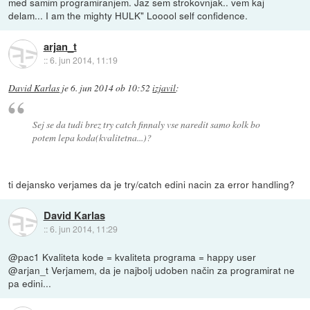
med samim programiranjem. Jaz sem strokovnjak.. vem kaj
delam... I am the mighty HULK" Looool self confidence.
arjan_t
::
6. jun 2014, 11:19
David Karlas
je
6. jun 2014 ob 10:52
izjavil
:
Sej se da tudi brez try catch finnaly vse naredit samo kolk bo
potem lepa koda(kvalitetna...)?
ti dejansko verjames da je try/catch edini nacin za error handling?
David Karlas
::
6. jun 2014, 11:29
@pac1 Kvaliteta kode = kvaliteta programa = happy user
@arjan_t Verjamem, da je najbolj udoben način za programirat ne
pa edini...