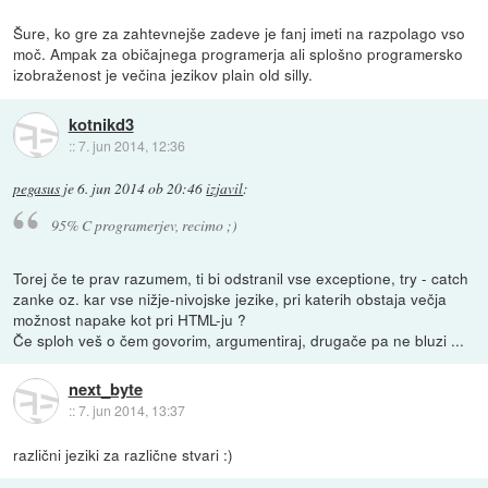
Šure, ko gre za zahtevnejše zadeve je fanj imeti na razpolago vso
moč. Ampak za običajnega programerja ali splošno programersko
izobraženost je večina jezikov plain old silly.
kotnikd3
::
7. jun 2014, 12:36
pegasus
je
6. jun 2014 ob 20:46
izjavil
:
95% C programerjev, recimo ;)
Torej če te prav razumem, ti bi odstranil vse exceptione, try - catch
zanke oz. kar vse nižje-nivojske jezike, pri katerih obstaja večja
možnost napake kot pri HTML-ju ?
Če sploh veš o čem govorim, argumentiraj, drugače pa ne bluzi ...
next_byte
::
7. jun 2014, 13:37
različni jeziki za različne stvari :)