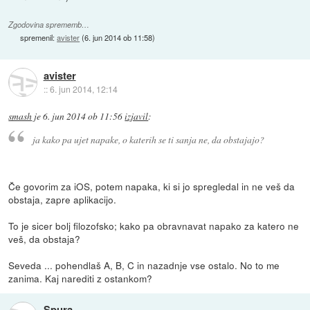
Zgodovina sprememb…
spremenil:
avister
(
6. jun 2014 ob 11:58
)
avister
::
6. jun 2014, 12:14
smash
je
6. jun 2014 ob 11:56
izjavil
:
ja kako pa ujet napake, o katerih se ti sanja ne, da obstajajo?
Če govorim za iOS, potem napaka, ki si jo spregledal in ne veš da
obstaja, zapre aplikacijo.
To je sicer bolj filozofsko; kako pa obravnavat napako za katero ne
veš, da obstaja?
Seveda ... pohendlaš A, B, C in nazadnje vse ostalo. No to me
zanima. Kaj narediti z ostankom?
Spura