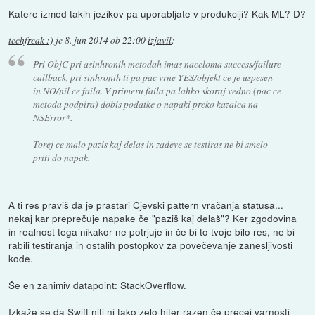
Katere izmed takih jezikov pa uporabljate v produkciji? Kak ML? D?
techfreak :)
je
8. jun 2014 ob 22:00
izjavil
:
Pri ObjC pri asinhronih metodah imas naceloma success/failure
callback, pri sinhronih ti pa pac vrne YES/objekt ce je uspesen
in NO/nil ce faila. V primeru faila pa lahko skoraj vedno (pac ce
metoda podpira) dobis podatke o napaki preko kazalca na
NSError*.
Torej ce malo pazis kaj delas in zadeve se testiras ne bi smelo
priti do napak.
A ti res praviš da je prastari Cjevski pattern vračanja statusa...
nekaj kar preprečuje napake če "paziš kaj delaš"? Ker zgodovina
in realnost tega nikakor ne potrjuje in če bi to tvoje bilo res, ne bi
rabili testiranja in ostalih postopkov za povečevanje zanesljivosti
kode.
Še en zanimiv datapoint:
StackOverflow
.
Izkaže se da Swift niti ni tako zelo hiter razen če precej varnosti