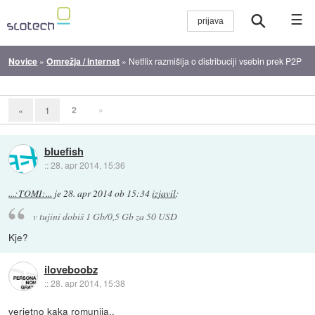
☰
Novice
»
Omrežja / internet
»
Netflix razmišlja o distribuciji vsebin prek P2P
2
»
«
1
bluefish
::
28. apr 2014, 15:36
...:TOMI:...
je
28. apr 2014 ob 15:34
izjavil
:
v tujini dobiš 1 Gb/0,5 Gb za 50 USD
Kje?
iloveboobz
::
28. apr 2014, 15:38
verjetno kaka romunija..