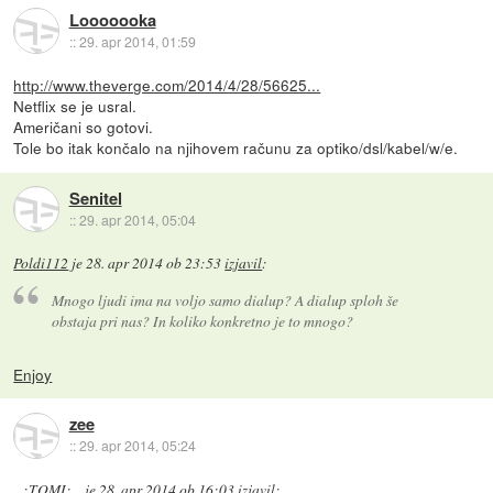
Looooooka
::
29. apr 2014, 01:59
http://www.theverge.com/2014/4/28/56625...
Netflix se je usral.
Američani so gotovi.
Tole bo itak končalo na njihovem računu za optiko/dsl/kabel/w/e.
Senitel
::
29. apr 2014, 05:04
Poldi112
je
28. apr 2014 ob 23:53
izjavil
:
Mnogo ljudi ima na voljo samo dialup? A dialup sploh še
obstaja pri nas? In koliko konkretno je to mnogo?
Enjoy
zee
::
29. apr 2014, 05:24
...:TOMI:...
je
28. apr 2014 ob 16:03
izjavil
: