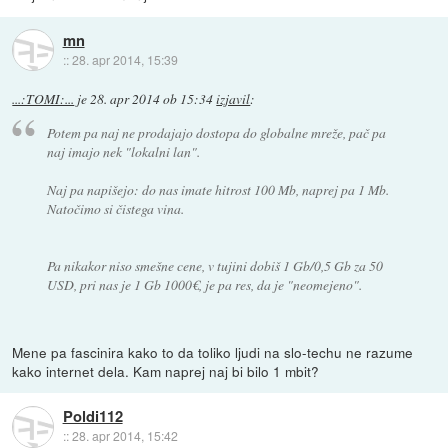
mn
::
28. apr 2014, 15:39
...:TOMI:...
je
28. apr 2014 ob 15:34
izjavil
:
Potem pa naj ne prodajajo dostopa do globalne mreže, pač pa
naj imajo nek "lokalni lan".
Naj pa napišejo: do nas imate hitrost 100 Mb, naprej pa 1 Mb.
Natočimo si čistega vina.
Pa nikakor niso smešne cene, v tujini dobiš 1 Gb/0,5 Gb za 50
USD, pri nas je 1 Gb 1000€, je pa res, da je "neomejeno".
Mene pa fascinira kako to da toliko ljudi na slo-techu ne razume
kako internet dela. Kam naprej naj bi bilo 1 mbit?
Poldi112
::
28. apr 2014, 15:42