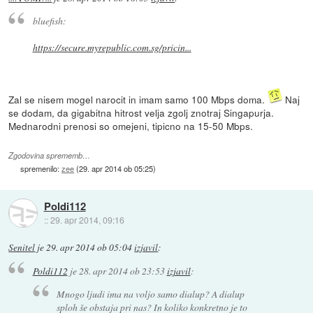
bluefish:
https://secure.myrepublic.com.sg/pricin...
Zal se nisem mogel narocit in imam samo 100 Mbps doma.
Naj
se dodam, da gigabitna hitrost velja zgolj znotraj Singapurja.
Mednarodni prenosi so omejeni, tipicno na 15-50 Mbps.
Zgodovina sprememb…
spremenilo:
zee
(
29. apr 2014 ob 05:25
)
Poldi112
::
29. apr 2014, 09:16
Senitel
je
29. apr 2014 ob 05:04
izjavil
:
Poldi112
je
28. apr 2014 ob 23:53
izjavil
:
Mnogo ljudi ima na voljo samo dialup? A dialup
sploh še obstaja pri nas? In koliko konkretno je to