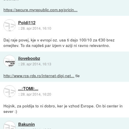
https://secure.myrepublic.com.sg/pricin...
Poldi112
::
28. apr 2014, 16:10
Daj raje povej, kje v evropi oz. usa ti dajo 100/10 za €30 brez
omejitev. To da najdeš par izjem v aziji ni ravno relevantno.
iloveboobz
::
28. apr 2014, 16:13
http://www.rcs-rds.ro/internet-digi-net...
tle
...:TOMI:...
::
28. apr 2014, 16:20
Hojnik, za poldija to ni dobro, ker je vzhod Evrope. On bi center in
sever :)
Bakunin