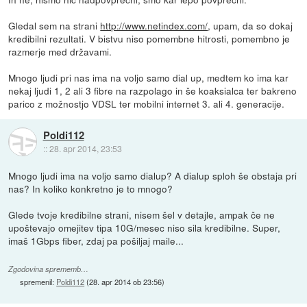
Gledal sem na strani
http://www.netindex.com/
, upam, da so dokaj
kredibilni rezultati. V bistvu niso pomembne hitrosti, pomembno je
razmerje med državami.
Mnogo ljudi pri nas ima na voljo samo dial up, medtem ko ima kar
nekaj ljudi 1, 2 ali 3 fibre na razpolago in še koaksialca ter bakreno
parico z možnostjo VDSL ter mobilni internet 3. ali 4. generacije.
Poldi112
::
28. apr 2014, 23:53
Mnogo ljudi ima na voljo samo dialup? A dialup sploh še obstaja pri
nas? In koliko konkretno je to mnogo?
Glede tvoje kredibilne strani, nisem šel v detajle, ampak če ne
upoštevajo omejitev tipa 10G/mesec niso sila kredibilne. Super,
imaš 1Gbps fiber, zdaj pa pošiljaj maile...
Zgodovina sprememb…
spremenil:
Poldi112
(
28. apr 2014 ob 23:56
)