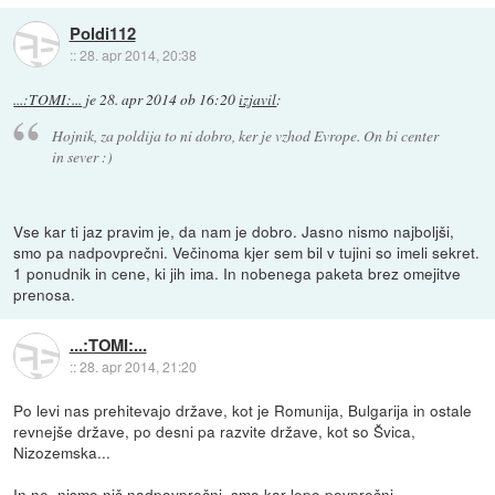
Poldi112
::
28. apr 2014, 20:38
...:TOMI:...
je
28. apr 2014 ob 16:20
izjavil
:
Hojnik, za poldija to ni dobro, ker je vzhod Evrope. On bi center
in sever :)
Vse kar ti jaz pravim je, da nam je dobro. Jasno nismo najboljši,
smo pa nadpovprečni. Večinoma kjer sem bil v tujini so imeli sekret.
1 ponudnik in cene, ki jih ima. In nobenega paketa brez omejitve
prenosa.
...:TOMI:...
::
28. apr 2014, 21:20
Po levi nas prehitevajo države, kot je Romunija, Bulgarija in ostale
revnejše države, po desni pa razvite države, kot so Švica,
Nizozemska...
In ne, nismo nič nadpovprečni, smo kar lepo povprečni.