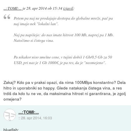
...:TOMI:...
je
28. apr 2014 ob 15:34
izjavil
:
Potem pa naj ne prodajajo dostopa do globalne mreže, pač pa
naj imajo nek "lokalni lan".
Naj pa napišejo: do nas imate hitrost 100 Mb, naprej pa 1 Mb.
Natočimo si čistega vina.
Pa nikakor niso smešne cene, v tujini dobiš 1 Gb/0,5 Gb za 50
USD, pri nas je 1 Gb 1000€, je pa res, da je "neomejeno".
Zakaj? Kdo pa v praksi opazi, da nima 100MBps konstantno? Dela
hitro in uporabniki so happy. Glede natakanja čistega vina, a res
trdiš da kdo tu ne ve, da maksimalna hitrost ni garantirana, je zgolj
omejena?
...:TOMI:...
::
28. apr 2014, 16:03
bluefish: