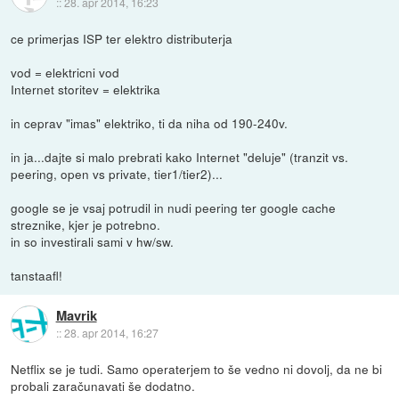
::
28. apr 2014, 16:23
ce primerjas ISP ter elektro distributerja
vod = elektricni vod
Internet storitev = elektrika
in ceprav "imas" elektriko, ti da niha od 190-240v.
in ja...dajte si malo prebrati kako Internet "deluje" (tranzit vs.
peering, open vs private, tier1/tier2)...
google se je vsaj potrudil in nudi peering ter google cache
streznike, kjer je potrebno.
in so investirali sami v hw/sw.
tanstaafl!
Mavrik
::
28. apr 2014, 16:27
Netflix se je tudi. Samo operaterjem to še vedno ni dovolj, da ne bi
probali zaračunavati še dodatno.