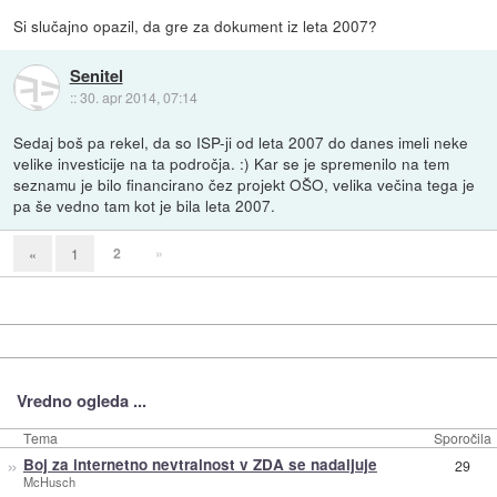
Si slučajno opazil, da gre za dokument iz leta 2007?
Senitel
::
30. apr 2014, 07:14
Sedaj boš pa rekel, da so ISP-ji od leta 2007 do danes imeli neke
velike investicije na ta področja. :) Kar se je spremenilo na tem
seznamu je bilo financirano čez projekt OŠO, velika večina tega je
pa še vedno tam kot je bila leta 2007.
2
»
«
1
Vredno ogleda ...
Tema
Sporočila
»
Boj za internetno nevtralnost v ZDA se nadaljuje
29
McHusch