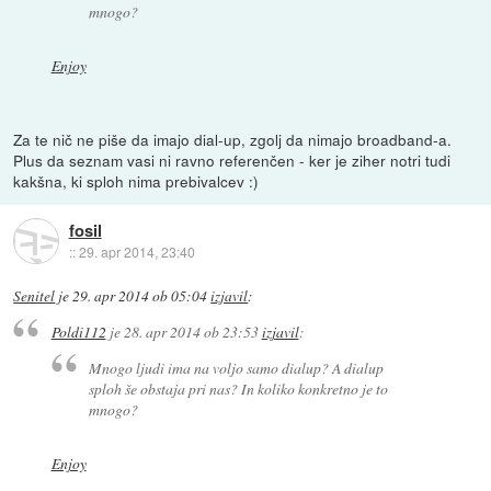
mnogo?
Enjoy
Za te nič ne piše da imajo dial-up, zgolj da nimajo broadband-a.
Plus da seznam vasi ni ravno referenčen - ker je ziher notri tudi
kakšna, ki sploh nima prebivalcev :)
fosil
::
29. apr 2014, 23:40
Senitel
je
29. apr 2014 ob 05:04
izjavil
:
Poldi112
je
28. apr 2014 ob 23:53
izjavil
:
Mnogo ljudi ima na voljo samo dialup? A dialup
sploh še obstaja pri nas? In koliko konkretno je to
mnogo?
Enjoy