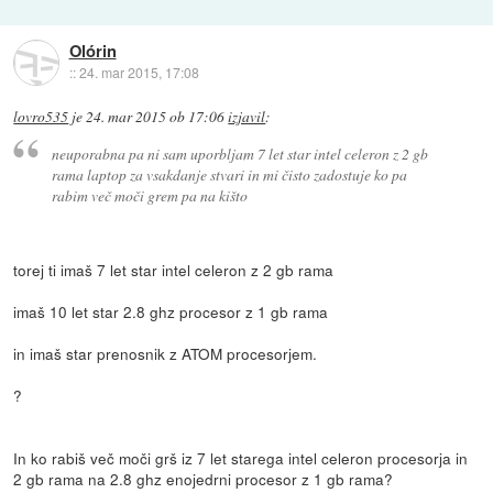
Olórin
::
24. mar 2015, 17:08
lovro535
je
24. mar 2015 ob 17:06
izjavil
:
neuporabna pa ni sam uporbljam 7 let star intel celeron z 2 gb
rama laptop za vsakdanje stvari in mi čisto zadostuje ko pa
rabim več moči grem pa na kišto
torej ti imaš 7 let star intel celeron z 2 gb rama
imaš 10 let star 2.8 ghz procesor z 1 gb rama
in imaš star prenosnik z ATOM procesorjem.
?
In ko rabiš več moči grš iz 7 let starega intel celeron procesorja in
2 gb rama na 2.8 ghz enojedrni procesor z 1 gb rama?