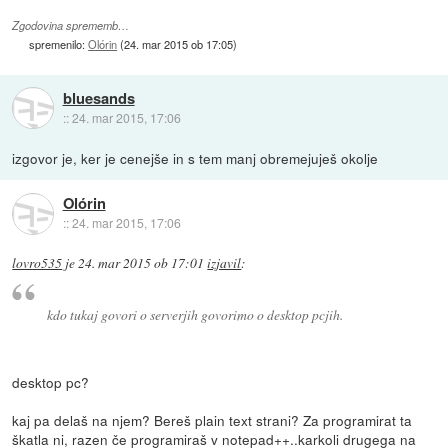
Zgodovina sprememb…
spremenilo:
Olórin
(
24. mar 2015 ob 17:05
)
bluesands
::
24. mar 2015, 17:06
izgovor je, ker je cenejše in s tem manj obremejuješ okolje
Olórin
::
24. mar 2015, 17:06
lovro535
je
24. mar 2015 ob 17:01
izjavil
:
kdo tukaj govori o serverjih govorimo o desktop pcjih.
desktop pc?
kaj pa delaš na njem? Bereš plain text strani? Za programirat ta
škatla ni, razen če programiraš v notepad++..karkoli drugega na