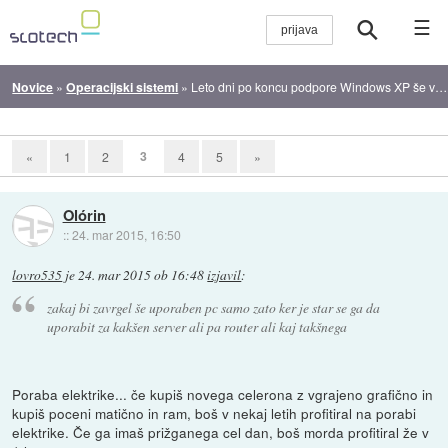
☰
Novice
»
Operacijski sistemi
»
Leto dni po koncu podpore Windows XP še vedno brca
3
«
1
2
4
5
»
Olórin
::
24. mar 2015, 16:50
lovro535
je
24. mar 2015 ob 16:48
izjavil
:
zakaj bi zavrgel še uporaben pc samo zato ker je star se ga da
uporabit za kakšen server ali pa router ali kaj takšnega
Poraba elektrike... če kupiš novega celerona z vgrajeno grafično in
kupiš poceni matično in ram, boš v nekaj letih profitiral na porabi
elektrike. Če ga imaš prižganega cel dan, boš morda profitiral že v