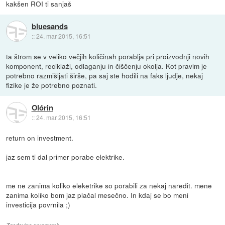
kakšen ROI ti sanjaš
bluesands
::
24. mar 2015, 16:51
ta štrom se v veliko večjih količinah porablja pri proizvodnji novih
komponent, reciklaži, odlaganju in čiščenju okolja. Kot pravim je
potrebno razmišljati širše, pa saj ste hodili na faks ljudje, nekaj
fizike je že potrebno poznati.
Olórin
::
24. mar 2015, 16:51
return on investment.
jaz sem ti dal primer porabe elektrike.
me ne zanima koliko eleketrike so porabili za nekaj naredit. mene
zanima koliko bom jaz plačal mesečno. In kdaj se bo meni
investicija povrnila ;)