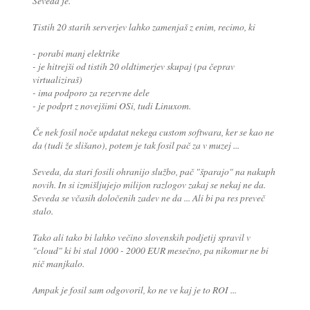
Seveda je.
Tistih 20 starih serverjev lahko zamenjaš z enim, recimo, ki
- porabi manj elektrike
- je hitrejši od tistih 20 oldtimerjev skupaj (pa čeprav
virtualiziraš)
- ima podporo za rezervne dele
- je podprt z novejšimi OSi, tudi Linuxom.
Če nek fosil noče updatat nekega custom softwara, ker se kao ne
da (tudi že slišano), potem je tak fosil pač za v muzej ...
Seveda, da stari fosili ohranijo službo, pač "šparajo" na nakuph
novih. In si izmišljujejo milijon razlogov zakaj se nekaj ne da.
Seveda se včasih določenih zadev ne da ... Ali bi pa res preveč
stalo.
Tako ali tako bi lahko večino slovenskih podjetij spravil v
"cloud" ki bi stal 1000 - 2000 EUR mesečno, pa nikomur ne bi
nič manjkalo.
Ampak je fosil sam odgovoril, ko ne ve kaj je to ROI ...