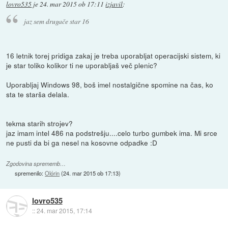
lovro535
je
24. mar 2015 ob 17:11
izjavil
:
jaz sem drugače star 16
16 letnik torej pridiga zakaj je treba uporabljat operacijski sistem, ki
je star toliko kolikor ti ne uporabljaš več plenic?
Uporabljaj Windows 98, boš imel nostalgične spomine na čas, ko
sta te starša delala.
tekma starih strojev?
jaz imam intel 486 na podstrešju....celo turbo gumbek ima. Mi srce
ne pusti da bi ga nesel na kosovne odpadke :D
Zgodovina sprememb…
spremenilo:
Olórin
(
24. mar 2015 ob 17:13
)
lovro535
::
24. mar 2015, 17:14