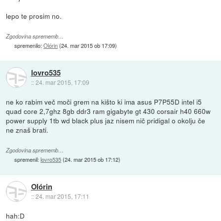
lepo te prosim no.
Zgodovina sprememb…
spremenilo:
Olórin
(
24. mar 2015 ob 17:09
)
lovro535
::
24. mar 2015, 17:09
ne ko rabim več moči grem na kišto ki ima asus P7P55D intel i5
quad core 2,7ghz 8gb ddr3 ram gigabyte gt 430 corsair h40 660w
power supply 1tb wd black plus jaz nisem nič pridigal o okolju če
ne znaš brati.
Zgodovina sprememb…
spremenil:
lovro535
(
24. mar 2015 ob 17:12
)
Olórin
::
24. mar 2015, 17:11
hah:D