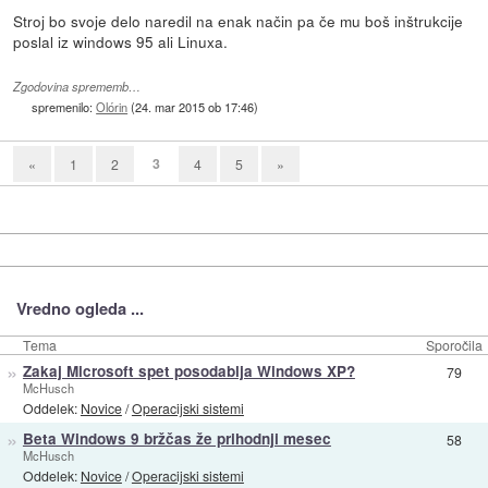
Stroj bo svoje delo naredil na enak način pa če mu boš inštrukcije
poslal iz windows 95 ali Linuxa.
Zgodovina sprememb…
spremenilo:
Olórin
(
24. mar 2015 ob 17:46
)
3
«
1
2
4
5
»
Vredno ogleda ...
Tema
Sporočila
»
Zakaj Microsoft spet posodablja Windows XP?
79
McHusch
Oddelek:
Novice
/
Operacijski sistemi
»
Beta Windows 9 bržčas že prihodnji mesec
58
McHusch
Oddelek:
Novice
/
Operacijski sistemi