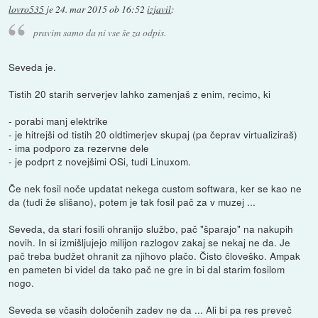
lovro535
je
24. mar 2015 ob 16:52
izjavil
:
pravim samo da ni vse še za odpis.
Seveda je.
Tistih 20 starih serverjev lahko zamenjaš z enim, recimo, ki
- porabi manj elektrike
- je hitrejši od tistih 20 oldtimerjev skupaj (pa čeprav virtualiziraš)
- ima podporo za rezervne dele
- je podprt z novejšimi OSi, tudi Linuxom.
Če nek fosil noče updatat nekega custom softwara, ker se kao ne
da (tudi že slišano), potem je tak fosil pač za v muzej ...
Seveda, da stari fosili ohranijo službo, pač "šparajo" na nakupih
novih. In si izmišljujejo milijon razlogov zakaj se nekaj ne da. Je
pač treba budžet ohranit za njihovo plačo. Čisto človeško. Ampak
en pameten bi videl da tako pač ne gre in bi dal starim fosilom
nogo.
Seveda se včasih določenih zadev ne da ... Ali bi pa res preveč