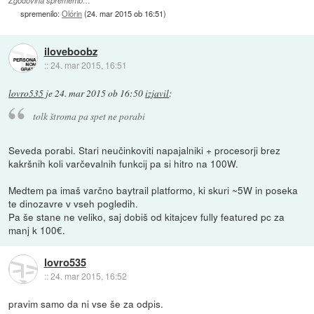
Zgodovina sprememb…
spremenilo:
Olórin
(
24. mar 2015 ob 16:51
)
iloveboobz
::
24. mar 2015, 16:51
lovro535
je
24. mar 2015 ob 16:50
izjavil
:
tolk štroma pa spet ne porabi
Seveda porabi. Stari neučinkoviti napajalniki + procesorji brez
kakršnih koli varčevalnih funkcij pa si hitro na 100W.
Medtem pa imaš varčno baytrail platformo, ki skuri ~5W in poseka
te dinozavre v vseh pogledih.
Pa še stane ne veliko, saj dobiš od kitajcev fully featured pc za
manj k 100€.
lovro535
::
24. mar 2015, 16:52
pravim samo da ni vse še za odpis.