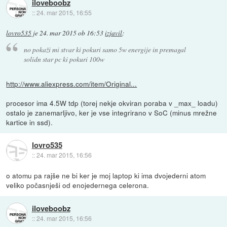
iloveboobz
::
24. mar 2015, 16:55
lovro535
je
24. mar 2015 ob 16:53
izjavil
:
no pokaži mi stvar ki pokuri samo 5w energije in premagal
solidn star pc ki pokuri 100w
http://www.aliexpress.com/item/Original...
procesor ima 4.5W tdp (torej nekje okviran poraba v _max_ loadu)
ostalo je zanemarljivo, ker je vse integrirano v SoC (minus mrežne
kartice in ssd).
lovro535
::
24. mar 2015, 16:56
o atomu pa rajše ne bi ker je moj laptop ki ima dvojederni atom
veliko počasnješi od enojedernega celerona.
iloveboobz
::
24. mar 2015, 16:56