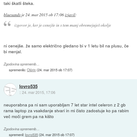
taki škatli šteka.
bluesands
je
24. mar 2015 ob 17:06
izjavil
:
izgovor je, ker je cenejše in s tem manj obremejuješ okolje
ni cenejše. že samo električno gledano bi v 1 letu bil na plusu, če
bi menjal.
Zgodovina sprememb…
spremenilo:
Olórin
(
24. mar 2015 ob 17:07
)
lovro535
::
24. mar 2015, 17:06
neuporabna pa ni sam uporabljam 7 let star intel celeron z 2 gb
rama laptop za vsakdanje stvari in mi čisto zadostuje ko pa rabim
več moči grem pa na kišto
Zgodovina sprememb…
spremenil:
lovro535
(
24. mar 2015 ob 17:07
)