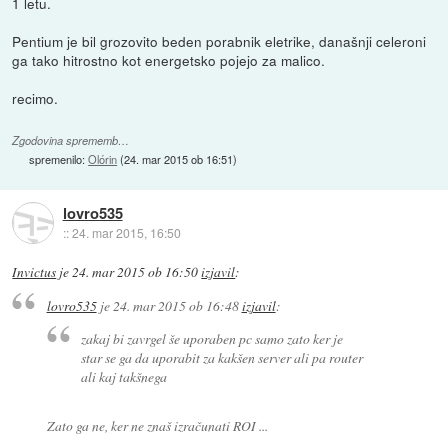
1 letu.
Pentium je bil grozovito beden porabnik eletrike, današnji celeroni
ga tako hitrostno kot energetsko pojejo za malico.
recimo.
Zgodovina sprememb…
spremenilo:
Olórin
(
24. mar 2015 ob 16:51
)
lovro535
::
24. mar 2015, 16:50
Invictus
je
24. mar 2015 ob 16:50
izjavil
:
lovro535
je
24. mar 2015 ob 16:48
izjavil
:
zakaj bi zavrgel še uporaben pc samo zato ker je
star se ga da uporabit za kakšen server ali pa router
ali kaj takšnega
Zato ga ne, ker ne znaš izračunati ROI ...