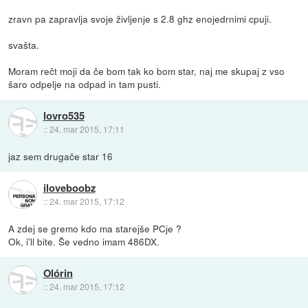
zravn pa zapravlja svoje življenje s 2.8 ghz enojedrnimi cpuji.
svašta.
Moram rečt moji da če bom tak ko bom star, naj me skupaj z vso
šaro odpelje na odpad in tam pusti.
lovro535
::
24. mar 2015, 17:11
jaz sem drugače star 16
iloveboobz
::
24. mar 2015, 17:12
A zdej se gremo kdo ma starejše PCje ?
Ok, i'll bite. Še vedno imam 486DX.
Olórin
::
24. mar 2015, 17:12