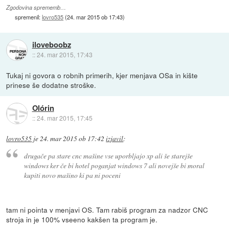
Zgodovina sprememb…
spremenil:
lovro535
(
24. mar 2015 ob 17:43
)
iloveboobz
::
24. mar 2015, 17:43
Tukaj ni govora o robnih primerih, kjer menjava OSa in kište
prinese še dodatne stroške.
Olórin
::
24. mar 2015, 17:45
lovro535
je
24. mar 2015 ob 17:42
izjavil
:
drugače pa stare cnc mašine vse uporbljajo xp ali še starejše
windows ker če bi hotel poganjat windows 7 ali novejše bi moral
kupiti novo mašino ki pa ni poceni
tam ni pointa v menjavi OS. Tam rabiš program za nadzor CNC
stroja in je 100% vseeno kakšen ta program je.