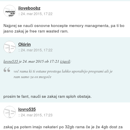
iloveboobz
::
24. mar 2015, 17:22
Najprej se nauči osnovne koncepte memory managmenta, pa ti bo
jasno zakaj je free ram wasted ram.
Olórin
::
24. mar 2015, 17:22
lovro535
je
24. mar 2015 ob 17:21
izjavil
:
več rama ki ti ostane prostega lahko uporabijo programi ali je
ram samo za os mogoče
prosim te fant, nauči se zakaj ram sploh obstaja.
lovro535
::
24. mar 2015, 17:23
zakaj pa potem imajo nekateri po 32gb rama če je že 4gb dost za