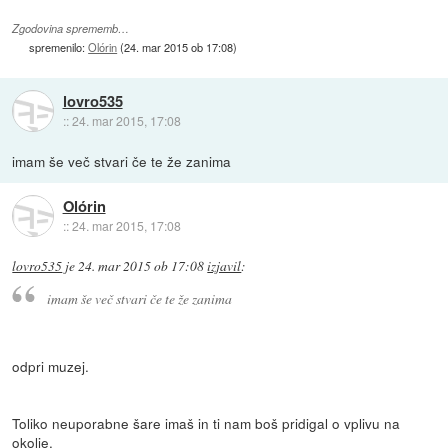
Zgodovina sprememb…
spremenilo:
Olórin
(
24. mar 2015 ob 17:08
)
lovro535
::
24. mar 2015, 17:08
imam še več stvari če te že zanima
Olórin
::
24. mar 2015, 17:08
lovro535
je
24. mar 2015 ob 17:08
izjavil
:
imam še več stvari če te že zanima
odpri muzej.
Toliko neuporabne šare imaš in ti nam boš pridigal o vplivu na
okolje.