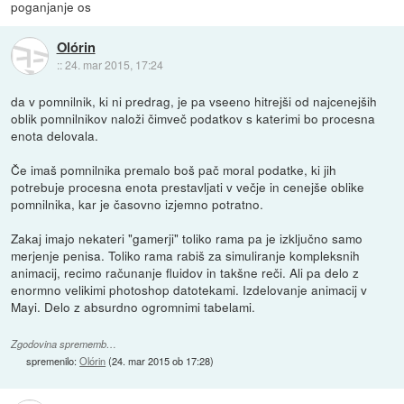
poganjanje os
Olórin
::
24. mar 2015, 17:24
da v pomnilnik, ki ni predrag, je pa vseeno hitrejši od najcenejših
oblik pomnilnikov naloži čimveč podatkov s katerimi bo procesna
enota delovala.
Če imaš pomnilnika premalo boš pač moral podatke, ki jih
potrebuje procesna enota prestavljati v večje in cenejše oblike
pomnilnika, kar je časovno izjemno potratno.
Zakaj imajo nekateri "gamerji" toliko rama pa je izključno samo
merjenje penisa. Toliko rama rabiš za simuliranje kompleksnih
animacij, recimo računanje fluidov in takšne reči. Ali pa delo z
enormno velikimi photoshop datotekami. Izdelovanje animacij v
Mayi. Delo z absurdno ogromnimi tabelami.
Zgodovina sprememb…
spremenilo:
Olórin
(
24. mar 2015 ob 17:28
)