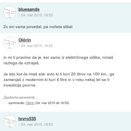
bluesands
::
24. mar 2015, 16:52
2x sm vama povedal, pa nočeta slišat
Olórin
::
24. mar 2015, 16:52
in mi ti pravimo da je, ker samo iz električnega vidika, nimaš
razloga da vztrajaš.
Je isto kot če imaš star avto ki ti kuri 20 litrov na 100 km...ga
zamenjaš z modernim ki kuri 4 litre in v roku nekaj let se ti
investicija povrne.
Zgodovina sprememb…
spremenilo:
Olórin
(
24. mar 2015 ob 16:53
)
lovro535
::
24. mar 2015, 16:53