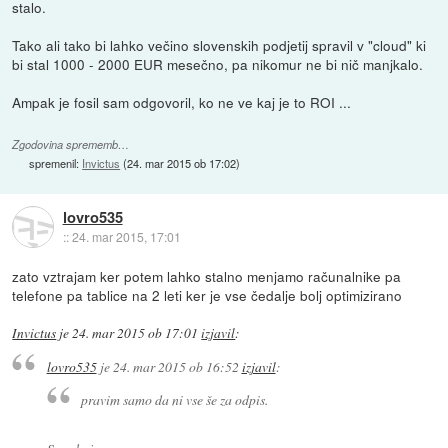
stalo.
Tako ali tako bi lahko večino slovenskih podjetij spravil v "cloud" ki
bi stal 1000 - 2000 EUR mesečno, pa nikomur ne bi nič manjkalo.
Ampak je fosil sam odgovoril, ko ne ve kaj je to ROI ...
Zgodovina sprememb…
spremenil:
Invictus
(
24. mar 2015 ob 17:02
)
lovro535
::
24. mar 2015, 17:01
zato vztrajam ker potem lahko stalno menjamo računalnike pa
telefone pa tablice na 2 leti ker je vse čedalje bolj optimizirano
Invictus
je
24. mar 2015 ob 17:01
izjavil
:
lovro535
je
24. mar 2015 ob 16:52
izjavil
:
pravim samo da ni vse še za odpis.