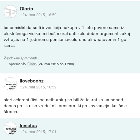
Olórin
::
24. mar 2015, 16:59
če pomisliš da se ti investicija nakupa v 1 letu povrne samo iz
električnega vidika, mi boš moral dati zelo dober argument zakaj
vztrajaš na 1 jedrnemu pentiumu/celeronu ali whatever in 1 gb
rama.
Zgodovina sprememb…
spremenilo:
Olórin
(
24. mar 2015 ob 17:00
)
iloveboobz
::
24. mar 2015, 16:59
stari celeroni (tisti na netburstu) so bili že takrat za na odpad,
danes pa itk niso vredni niti prostora, ki ga zavzamejo, kaj šele
štroma.
Invictus
::
24. mar 2015, 17:01