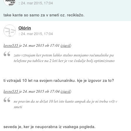
::
24. mar 2015, 17:04
take kante so samo za v smeti oz. reciklažo.
Olórin
::
24. mar 2015, 17:04
lovro535
je
24. mar 2015 ob 17:01
izjavil
:
zato vztrajam ker potem lahko stalno menjamo računalnike pa
telefone pa tablice na 2 leti ker je vse čedalje bolj optimizirano
ti vztrajaš 10 let na svojem računalniku. kje je izgovor za to?
lovro535
je
24. mar 2015 ob 17:04
izjavil
:
ne pravim da se držat 10 let iste kante ampak da je ni treba vržt v
smeti
seveda je, ker je neuporabna iz vsakega pogleda.