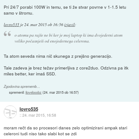
Pri 24/7 porabi 100W in temu, se ti že stvar povrne v 1-1.5 letu
samo v štromu.
lovro535
je
24. mar 2015 ob 16:56
izjavil
:
o atomu pa rajše ne bi ker je moj laptop ki ima dvojederni atom
veliko počasnješi od enojedernega celerona.
Ta atom seveda nima nič skunega z prejšno generacijo.
Tale zadeva je brez težav primerljiva z core2duo. Odzivna pa itk
miles better, ker imaš SSD.
Zgodovina sprememb…
spremenil:
iloveboobz
(
24. mar 2015 ob 16:57
)
lovro535
::
24. mar 2015, 16:58
moram rečt da so procesori danes zelo optimizirani ampak stari
celeroni tudi niso tako slabi kot se zdi