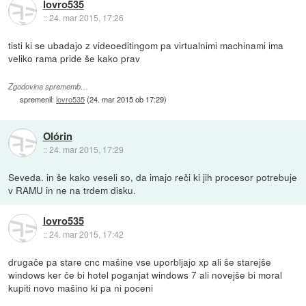
lovro535
::
24. mar 2015, 17:26
tisti ki se ubadajo z videoeditingom pa virtualnimi machinami ima
veliko rama pride še kako prav
Zgodovina sprememb…
spremenil:
lovro535
(
24. mar 2015 ob 17:29
)
Olórin
::
24. mar 2015, 17:29
Seveda. in še kako veseli so, da imajo reči ki jih procesor potrebuje
v RAMU in ne na trdem disku.
lovro535
::
24. mar 2015, 17:42
drugače pa stare cnc mašine vse uporbljajo xp ali še starejše
windows ker če bi hotel poganjat windows 7 ali novejše bi moral
kupiti novo mašino ki pa ni poceni