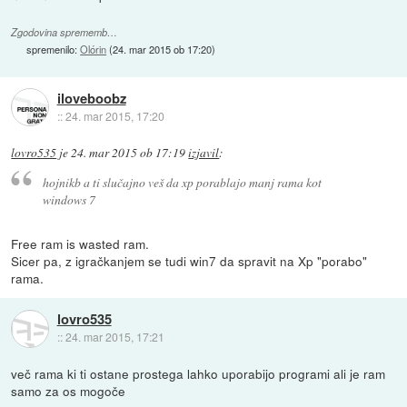
Zgodovina sprememb…
spremenilo:
Olórin
(
24. mar 2015 ob 17:20
)
iloveboobz
::
24. mar 2015, 17:20
lovro535
je
24. mar 2015 ob 17:19
izjavil
:
hojnikb a ti slučajno veš da xp porablajo manj rama kot
windows 7
Free ram is wasted ram.
Sicer pa, z igračkanjem se tudi win7 da spravit na Xp "porabo"
rama.
lovro535
::
24. mar 2015, 17:21
več rama ki ti ostane prostega lahko uporabijo programi ali je ram
samo za os mogoče