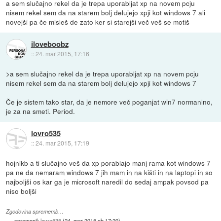
a sem slučajno rekel da je trepa uporabljat xp na novem pcju
nisem rekel sem da na starem bolj delujejo xpji kot windows 7 ali
novejši pa če misleš de zato ker si starejši več veš se motiš
iloveboobz
::
24. mar 2015, 17:16
>a sem slučajno rekel da je trepa uporabljat xp na novem pcju
nisem rekel sem da na starem bolj delujejo xpji kot windows 7
Če je sistem tako star, da je nemore več poganjat win7 normanlno,
je za na smeti. Period.
lovro535
::
24. mar 2015, 17:19
hojnikb a ti slučajno veš da xp porablajo manj rama kot windows 7
pa ne da nemaram windows 7 jih mam in na kišti in na laptopi in so
najboljši os kar ga je microsoft naredil do sedaj ampak povsod pa
niso boljši
Zgodovina sprememb…
spremenil:
lovro535
(
24. mar 2015 ob 17:20
)