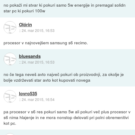
no pokaži mi stvar ki pokuri samo 5w energije in premagal solidn
star pc ki pokuri 100w
Olórin
::
24. mar 2015, 16:53
procesor v najnovejšem samsung s6 recimo.
bluesands
::
24. mar 2015, 16:53
no če tega neveš avto največ pokuri ob proizvodnji, za okolje je
bolje vzdrževati star avto kot kupovati novega
lovro535
::
24. mar 2015, 16:54
pa procesor v s6 res pokuri samo 5w ali pokuri več plus procesor v
s6 nima hlajenje in ne mora nonstop delovati pri polni obremenitivi
kot pc.