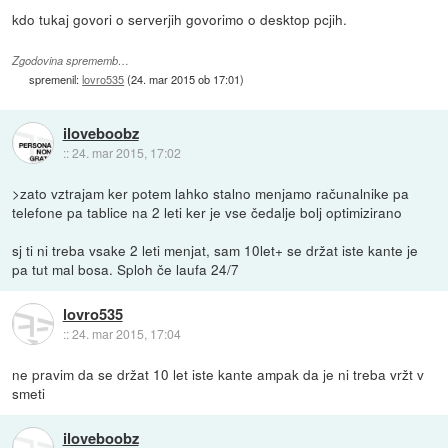
kdo tukaj govori o serverjih govorimo o desktop pcjih.
Zgodovina sprememb…
spremenil:
lovro535
(
24. mar 2015 ob 17:01
)
iloveboobz
::
24. mar 2015, 17:02
>zato vztrajam ker potem lahko stalno menjamo računalnike pa
telefone pa tablice na 2 leti ker je vse čedalje bolj optimizirano
sj ti ni treba vsake 2 leti menjat, sam 10let+ se držat iste kante je
pa tut mal bosa. Sploh če laufa 24/7
lovro535
::
24. mar 2015, 17:04
ne pravim da se držat 10 let iste kante ampak da je ni treba vržt v
smeti
iloveboobz