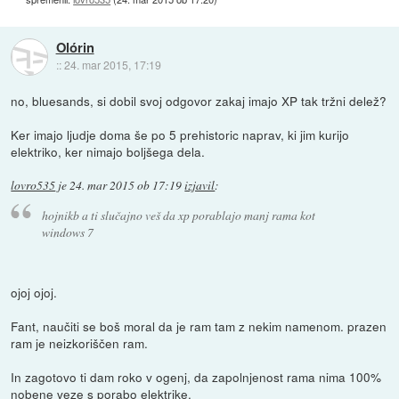
Olórin
::
24. mar 2015, 17:19
no, bluesands, si dobil svoj odgovor zakaj imajo XP tak tržni delež?
Ker imajo ljudje doma še po 5 prehistoric naprav, ki jim kurijo
elektriko, ker nimajo boljšega dela.
lovro535
je
24. mar 2015 ob 17:19
izjavil
:
hojnikb a ti slučajno veš da xp porablajo manj rama kot
windows 7
ojoj ojoj.
Fant, naučiti se boš moral da je ram tam z nekim namenom. prazen
ram je neizkoriščen ram.
In zagotovo ti dam roko v ogenj, da zapolnjenost rama nima 100%
nobene veze s porabo elektrike.