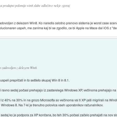
 za prodajno polomijo win8 slabe odločitve nekje zgoraj
 zadovoljen z delezem Win8. Ko naredis celotno prenovo sistema je worst case scena
evolucionaren uspeh, me zanima kaj bi se zgodilo, ce bi Apple na Mace dal iOS z "des
to zadovoljen z delezem Win8.
peli prepričati in to sešteto skupaj Win 8 in 8.1.
i, ki ravno sedaj počasi prehajajo iz zastarelega Windows XP, večinoma prehajajo n
 iz 40% na 30% in na grozo Microsofta so večinoma vsi ti XP-jaši migrirali na Windo
 Windows 8. Na 7-ki je trenutno polovica vseh uporabnikov računalnikov.
edaj ko je podpora za XP končana, bo teh 30% počasi začelo prehajati na nov sis