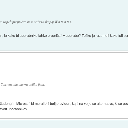
uspeli prepričati in to sešteto skupaj Win 8 in 8.1.
, le kako bi uporabnike lahko prepričali v uporabo? Težko je razumeti kako full scr
Start menija odvrne toliko ljudi.
udent) in Microsoft bi moral biti bolj previden, kajti na voljo so alternative, ki so p
revolt uporabnikov.