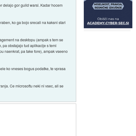
r delajo gor guild warsi. Kadar hocem
poraben, ko ga bojo srecali na kaksni stari
management na desktopu (ampak s tem se
 pa obstajajo tud aplikacije s temi
opu naenkrat, pa take fore), ampak vseeno
n sele ko vneses bogus podatke, te vprasa
ranja. Ce microsoftu neki ni vsec, ali se