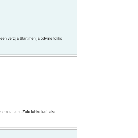
een verzija Start menija odvrne toliko
ovsem zastonj. Zato lahko tudi taka