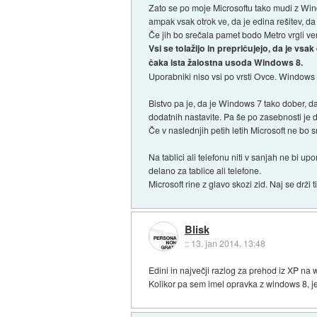
Zato se po moje Microsoftu tako mudi z Windo
ampak vsak otrok ve, da je edina rešitev, d
Če jih bo srečala pamet bodo Metro vrgli ve
Vsi se tolažijo in prepričujejo, da je 
čaka ista žalostna usoda Windows 8.
Uporabniki niso vsi po vrsti Ovce. Windows s
Bistvo pa je, da je Windows 7 tako dober, da
dodatnih nastavite. Pa še po zasebnosti je
Če v naslednjih petih letih Microsoft ne b
Na tablici ali telefonu niti v sanjah ne bi 
delano za tablice ali telefone.
Microsoft rine z glavo skozi zid. Naj se drži
Blisk
::
13. jan 2014, 13:48
Edini in največji razlog za prehod iz XP na 
Kolikor pa sem imel opravka z windows 8, je