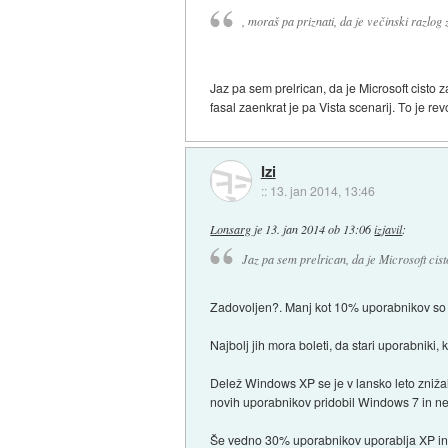
, moraš pa priznati, da je večinski razlog
Jaz pa sem prelrican, da je Microsoft cisto
fasal zaenkrat je pa Vista scenarij. To je r
Izi
::
13. jan 2014, 13:46
Lonsarg
je
13. jan 2014 ob 13:06
izjavil
:
Jaz pa sem prelrican, da je Microsoft cis
Zadovoljen?. Manj kot 10% uporabnikov so us
Najbolj jih mora boleti, da stari uporabnik
Delež Windows XP se je v lansko leto znižal
novih uporabnikov pridobil Windows 7 in ne
Še vedno 30% uporabnikov uporablja XP in s