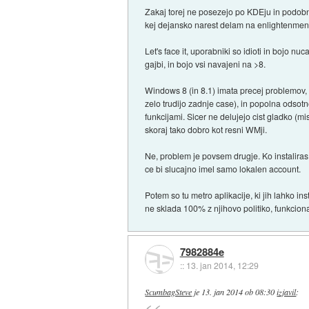
Zakaj torej ne posezejo po KDEju in podob
kej dejansko narest delam na enlightenmen
Let's face it, uporabniki so idioti in bojo nu
gajbi, in bojo vsi navajeni na >8.
Windows 8 (in 8.1) imata precej problemov,
zelo trudijo zadnje case), in popolna odsotn
funkcijami. Sicer ne delujejo cist gladko 
skoraj tako dobro kot resni WMji.
Ne, problem je povsem drugje. Ko instaliras 
ce bi slucajno imel samo lokalen account.
Potem so tu metro aplikacije, ki jih lahko ins
ne sklada 100% z njihovo politiko, funkciona
7982884e
::
13. jan 2014, 12:29
ScumbagSteve
je
13. jan 2014 ob 08:30
izjavil
: