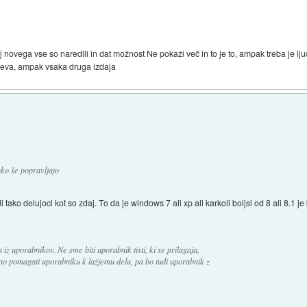
 novega vse so naredili in dat možnost Ne pokaži več in to je to, ampak treba je lju
adeva, ampak vsaka druga izdaja
hko še popravljajo
tako delujoci kot so zdaj. To da je windows 7 ali xp ali karkoli boljsi od 8 ali 8.1 je 
iz uporabnikov. Ne sme biti uporabnik tisti, ki se prilagaja,
o pomagati uporabniku k lažjemu delu, pa bo tudi uporabnik z