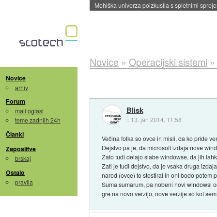
Evropska vesoljska agencija razvija svojo rak
Novice
»
Operacijski sistemi
Novice
arhiv
Forum
Blisk
mali oglasi
::
13. jan 2014, 11:58
teme zadnjih 24h
Članki
Večina folka so ovce in misli, da ko pride v
Dejstvo pa je, da microsoft izdaja nove wind
Zaposlitve
Zato tudi delajo slabe windowse, da jih lahko
brskaj
Zati je tudi dejstvo, da je vsaka druga izda
Ostalo
narod (ovce) to stestiral in oni bodo potem p
pravila
Suma sumarum, pa nobeni novi windowsi od 
gre na novo verzijo, nove verzije so kot sem