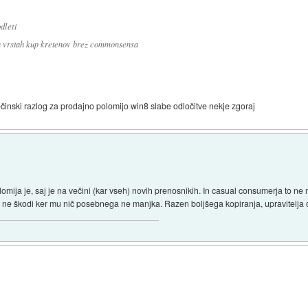
dleti
jih vrstah kup kretenov brez commonsensa
ečinski razlog za prodajno polomijo win8 slabe odločitve nekje zgoraj
mija je, saj je na večini (kar vseh) novih prenosnikih. In casual consumerja to ne 
 ne škodi ker mu nič posebnega ne manjka. Razen boljšega kopiranja, upravitelja o