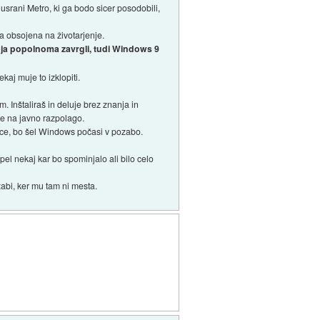
usrani Metro, ki ga bodo sicer posodobili,
a obsojena na životarjenje.
roja popolnoma zavrgli, tudi Windows 9
kaj muje to izklopiti.
. Inštaliraš in deluje brez znanja in
ke na javno razpolago.
lice, bo šel Windows počasi v pozabo.
pel nekaj kar bo spominjalo ali bilo celo
ozabi, ker mu tam ni mesta.