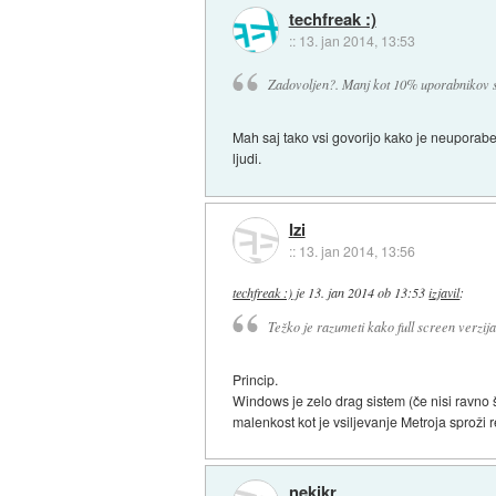
techfreak :)
::
13. jan 2014, 13:53
Zadovoljen?. Manj kot 10% uporabnikov so 
Mah saj tako vsi govorijo kako je neuporaben
ljudi.
Izi
::
13. jan 2014, 13:56
techfreak :)
je
13. jan 2014 ob 13:53
izjavil
:
Težko je razumeti kako full screen verzija 
Princip.
Windows je zelo drag sistem (če nisi ravno št
malenkost kot je vsiljevanje Metroja sproži 
nekikr