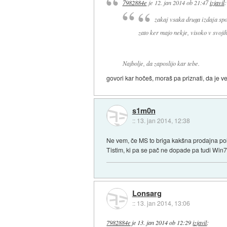
7982884e
je
12. jan 2014 ob 21:47
izjavil
:
zakaj vsaka druga izdaja spo
zato ker majo nekje, visoko v svo
Najbolje, da zaposlijo kar tebe.
govori kar hočeš, moraš pa priznati, da je v
s1m0n
::
13. jan 2014, 12:38
Ne vem, če MS to briga kakšna prodajna polo
Tistim, ki pa se pač ne dopade pa tudi Win7
Lonsarg
::
13. jan 2014, 13:06
7982884e
je
13. jan 2014 ob 12:29
izjavil
: