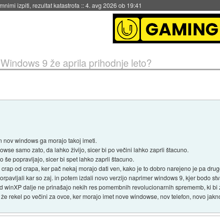
eto za večkratno uporabo
::
4. avg 2026 ob 19:41
»
Windows 9 že aprila prihodnje leto?
en nov windows ga morajo takoj imeti.
owse samo zato, da lahko živijo, sicer bi po večini lahko zaprli štacuno.
 še popravljajo, sicer bi spet lahko zaprli štacuno.
ja crap od crapa, ker pač nekaj morajo dati ven, kako je to dobro narejeno je pa drug
orpavljali kar so zaj. in potem izdali novo verzijo naprimer windows 9, kjer bodo stv
winXP dalje ne prinašajo nekih res pomembnih revolucionarnih sprememb, ki bi 
 že rekel po večini za ovce, ker morajo imet nove windowse, nov telefon, novo jakno, 