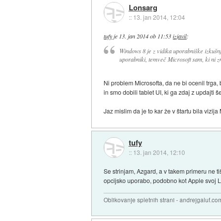
Lonsarg
::
13. jan 2014, 12:04
tufy
je
13. jan 2014 ob 11:53
izjavil
:
Windows 8 je z vidika uporabniške izkušnje
uporabniki, temveč Microsoft sam, ki ni zn
Ni problem Microsofta, da ne bi ocenil trga, 
in smo dobili tablet UI, ki ga zdaj z updajti 
Jaz mislim da je to kar že v štartu bila vizija 
tufy
::
13. jan 2014, 12:10
Se strinjam, Azgard, a v takem primeru ne t
opcijsko uporabo, podobno kot Apple svoj L
Oblikovanje spletnih strani - andrejgaluf.co