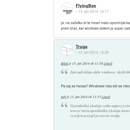
FlyingBee
::
13. jan 2014, 12:17
ja, na začetku bi te moarl malo opominjat kaj
pravi izraz, ker windows sistem je super z
Truga
::
13. jan 2014, 12:26
Blisk
je
13. jan 2014 ob 11:58
izjavil
:
Zato tudi delajo slabe windowse, da jih la
Pa saj se hecas? Windowsi niso bili se nikoli 
tufy
je
13. jan 2014 ob 11:53
izjavil
:
Uporabniška izkušnja vedno najprej izvira 
temveč mora uporabniška izkušnja naravn
veseljem posegel po novem orodju.