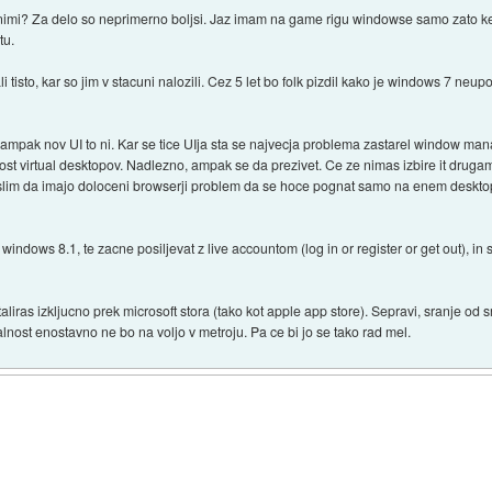
nimi? Za delo so neprimerno boljsi. Jaz imam na game rigu windowse samo zato ke
tu.
cali tisto, kar so jim v stacuni nalozili. Cez 5 let bo folk pizdil kako je windows 7 neu
 ampak nov UI to ni. Kar se tice UIja sta se najvecja problema zastarel window 
ost virtual desktopov. Nadlezno, ampak se da prezivet. Ce ze nimas izbire it drugam,
(mislim da imajo doloceni browserji problem da se hoce pognat samo na enem deskt
windows 8.1, te zacne posiljevat z live accountom (log in or register or get out), i
taliras izkljucno prek microsoft stora (tako kot apple app store). Sepravi, sranje od s
lnost enostavno ne bo na voljo v metroju. Pa ce bi jo se tako rad mel.