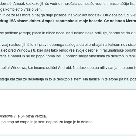
ws 9. Ampak kot kaže jih še vedno ni srečala pamet. še vedno trmasto tiščijo tisti 
a ga kompletno vržejo ven.
n in če že res morajo naj ga dajo posebej na voljo kot dodatek. Drugače bo tudi 9-k
vsak drugi MS sistem dober. Ampak zapomnite si moje besede. Če ne bodo Met
e pošteno (drago) plača in nihče noče, da ti nekdo nekaj vsiljuje, čeprav se da z ne
 vsaj naslednjih 5 let ni prav nobenega razloga, da bi prehajal na kakšen nov sistem
 daleč pred Windows 8, kjer daš tako rekoč vse svoje osebne in računalniške podat
o srečala pamet in ne bo popolnoma ločil uporabniškega vmesnika za desktop in tab
uporabljal Windows, ker imamo odlični Android. Na desktopu pa niti v sanjah ne bom tr
 tistega kar zna že desetletja in to je desktop sistem. Na tablice in telefone pa naj p
windows 7 je 64 bitna verzija.
 pa crap od crapa in ja sem napisal za koga je to delano.