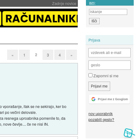
Išči:
Zadnje novice
Prijava
2
«
1
3
4
»
Zapomni si me
o vporašanje, itak se ne sekirajo, ker bo
ari po večini delovale.
nov uporabnik
za resnega uproabnika pomenile to, da
pozabili geslo?
nove čevlje.... če ne nisi IN.