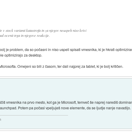
 v stock varianti katastrofa in za njegov neuspeh niso krivi
al ocenit trga in njegove reakcije.
bolj je problem, da so počasni in niso uspeli spisati vmesnika, ki je hkrati optimizi
šele optimizirajo za desktop.
Microsofta. Omejeni so bili z časom, ter dali najprej za tablet, ki je bolj kritičen.
iščiš vmesnika na prvo mesto, kot ga je Microsoft, temveč še naprej narediš domin
aunchpad. Potem pa počasi vpeljuješ nove elemente, da se ljudje nanje navadijo.
m