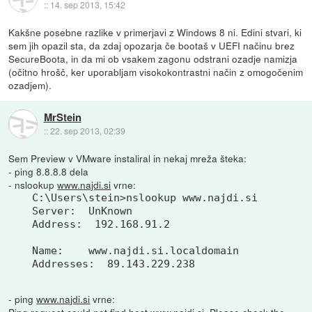
::
14. sep 2013, 15:42
Kakšne posebne razlike v primerjavi z Windows 8 ni. Edini stvari, ki
sem jih opazil sta, da zdaj opozarja če bootaš v UEFI načinu brez
SecureBoota, in da mi ob vsakem zagonu odstrani ozadje namizja
(očitno hrošč, ker uporabljam visokokontrastni način z omogočenim
ozadjem).
MrStein
::
22. sep 2013, 02:39
Sem Preview v VMware instaliral in nekaj mreža šteka:
- ping 8.8.8.8 dela
- nslookup
www.najdi.si
vrne:
C:\Users\stein>nslookup www.najdi.si

Server:  UnKnown

Address:  192.168.91.2

Name:    www.najdi.si.localdomain

- ping
www.najdi.si
vrne: