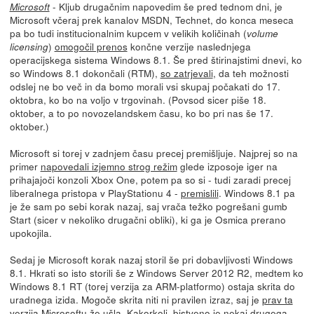
- Kljub drugačnim napovedim še pred tednom dni, je
Microsoft
Microsoft včeraj prek kanalov MSDN, Technet, do konca meseca
pa bo tudi institucionalnim kupcem v velikih količinah (
volume
)
omogočil prenos
končne verzije naslednjega
licensing
operacijskega sistema Windows 8.1. Še pred štirinajstimi dnevi, ko
so Windows 8.1 dokončali (RTM),
so zatrjevali
, da teh možnosti
odslej ne bo več in da bomo morali vsi skupaj počakati do 17.
oktobra, ko bo na voljo v trgovinah. (Povsod sicer piše 18.
oktober, a to po novozelandskem času, ko bo pri nas še 17.
oktober.)
Microsoft si torej v zadnjem času precej premišljuje. Najprej so na
primer
napovedali izjemno strog režim
glede izposoje iger na
prihajajoči konzoli Xbox One, potem pa so si - tudi zaradi precej
liberalnega pristopa v PlayStationu 4 -
premislili
. Windows 8.1 pa
je že sam po sebi korak nazaj, saj vrača težko pogrešani gumb
Start (sicer v nekoliko drugačni obliki), ki ga je Osmica prerano
upokojila.
Sedaj je Microsoft korak nazaj storil še pri dobavljivosti Windows
8.1. Hkrati so isto storili še z Windows Server 2012 R2, medtem ko
Windows 8.1 RT (torej verzija za ARM-platformo) ostaja skrita do
uradnega izida. Mogoče skrita niti ni pravilen izraz, saj je
prav ta
verzija Microsoftu že ušla
. Kakorkoli, bistveno je nekaj drugega.