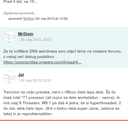
Pred 4 leti, ne 10...
Zgodovina sprememb…
spremenil:
MrStein
(
24. sep 2013 ob 14:53
)
MrStein
::
29. sep 2013, 20:07
Za ta vmWare DNS weirdness sem odprl temo na vmware forumu,
z nekaj več debug podatkov:
https://communities.vmware.com/thread/4...
Jst
::
30. sep 2013, 03:31
Trenutno na voljo preview, meni v VBoxu čisto lepo dela. Že če
imaš intel *77 procesor (ali nujno za delo workstation - xeona), ki
ima vsaj 8 Threadov, W8.1 pa daš 4 jedra, če si hyperthreaded, 2
če nisi, dela čisto lepo. (8/4 v bistvu dela super zame, zažene se
takoj in je neproblematičen.