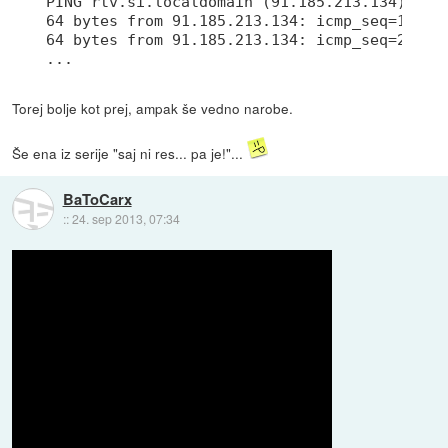
PING rtv.si.localdomain (91.185.213.134) 56(8
64 bytes from 91.185.213.134: icmp_seq=1 ttl=
64 bytes from 91.185.213.134: icmp_seq=2 ttl=
Torej bolje kot prej, ampak še vedno narobe.
Še ena iz serije "saj ni res... pa je!"...
BaToCarx
::
24. sep 2013, 07:34