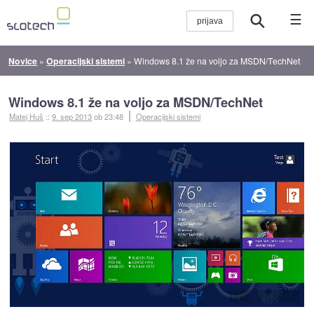
☰
Novice
»
Operacijski sistemi
»
Windows 8.1 že na voljo za MSDN/TechNet
Windows 8.1 že na voljo za MSDN/TechNet
Matej Huš
::
9. sep 2013
ob 23:48
Operacijski sistemi