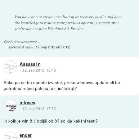
You have or can create installation or recovery media and have
the knowledge to restore your previous operating system after
you're done testing Windows 8.1 Preview
Zgodovina sprememb…
spremenil:
lopov
(
12. sep 2013 ob 12:13
)
Assass1n
::
12. sep 2013, 13:43
Kako pa se bo update izvedel, preko windows update ali bo
potrebno ročno patchat oz. inštalirat?
mtosev
::
13. sep 2013, 17:52
in kolk je win 8.1 boljši od 8? so kje kakšni testi?
ender