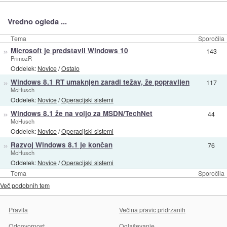
Vredno ogleda ...
Tema
Sporočila
»
Microsoft je predstavil Windows 10
143
PrimozR
Oddelek:
Novice
/
Ostalo
»
Windows 8.1 RT umaknjen zaradi težav, že popravljen
117
McHusch
Oddelek:
Novice
/
Operacijski sistemi
»
Windows 8.1 že na voljo za MSDN/TechNet
44
McHusch
Oddelek:
Novice
/
Operacijski sistemi
»
Razvoj Windows 8.1 je končan
76
McHusch
Oddelek:
Novice
/
Operacijski sistemi
Tema
Sporočila
Več podobnih tem
Pravila
Večina pravic pridržanih
Odgovornost
Oglaševanje