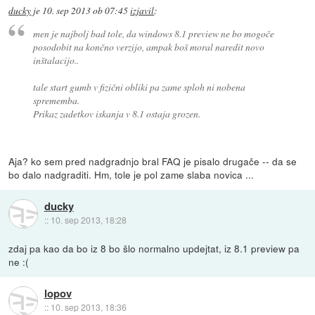
ducky
je
10. sep 2013 ob 07:45
izjavil
:
men je najbolj bad tole, da windows 8.1 preview ne bo mogoče
posodobit na končno verzijo, ampak boš moral naredit novo
inštalacijo..
tale start gumb v fizični obliki pa zame sploh ni nobena
sprememba.
Prikaz zadetkov iskanja v 8.1 ostaja grozen.
Aja? ko sem pred nadgradnjo bral FAQ je pisalo drugače -- da se
bo dalo nadgraditi. Hm, tole je pol zame slaba novica ...
ducky
::
10. sep 2013, 18:28
zdaj pa kao da bo iz 8 bo šlo normalno updejtat, iz 8.1 preview pa
ne :(
lopov
::
10. sep 2013, 18:36