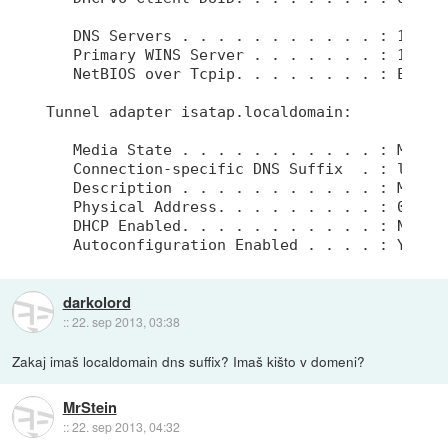
   DNS Servers . . . . . . . . . . . : 192.16
   Primary WINS Server . . . . . . . : 192.16
   NetBIOS over Tcpip. . . . . . . . : Enable
Tunnel adapter isatap.localdomain:

   Media State . . . . . . . . . . . : Media 
   Connection-specific DNS Suffix  . : locald
   Description . . . . . . . . . . . : Micros
   Physical Address. . . . . . . . . : 00-00-
   DHCP Enabled. . . . . . . . . . . : No

   Autoconfiguration Enabled . . . . : Yes
darkolord
::
22. sep 2013, 03:38
Zakaj imaš localdomain dns suffix? Imaš kišto v domeni?
MrStein
::
22. sep 2013, 04:32