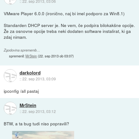
::
22. sep 2013, 03:06
VMware Player 6.0.0 (ironično, naj bi imel podporo za Win8.1)
Standarden DHCP server je. Ne vem, če podpira bilokakšne opcije.
Že za osnovne opcije treba neki dodaten software instalirat, ki ga
zdaj nimam.
Zgodovina sprememb…
spremenil:
MrStein
(
22. sep 2013 ob 03:07
)
darkolord
::
22. sep 2013, 03:09
ipconfig /all pastaj
MrStein
::
22. sep 2013, 03:12
BTW, a ta bug tudi niso popravili?