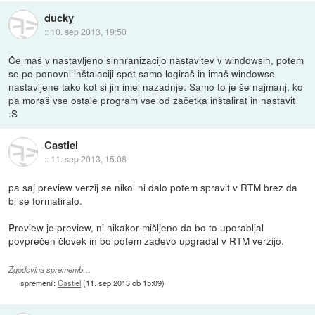
ducky
::
10. sep 2013, 19:50
Če maš v nastavljeno sinhranizacijo nastavitev v windowsih, potem
se po ponovni inštalaciji spet samo logiraš in imaš windowse
nastavljene tako kot si jih imel nazadnje. Samo to je še najmanj, ko
pa moraš vse ostale program vse od začetka inštalirat in nastavit
:S
Castiel
::
11. sep 2013, 15:08
pa saj preview verzij se nikol ni dalo potem spravit v RTM brez da
bi se formatiralo.
Preview je preview, ni nikakor mišljeno da bo to uporabljal
povprečen človek in bo potem zadevo upgradal v RTM verzijo.
Zgodovina sprememb…
spremenil:
Castiel
(
11. sep 2013 ob 15:09
)