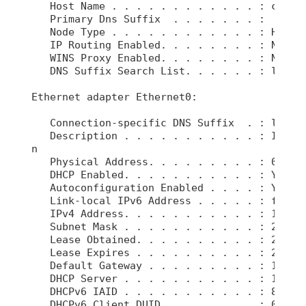
   Host Name . . . . . . . . . . . . : clearb
   Primary Dns Suffix  . . . . . . . :

   Node Type . . . . . . . . . . . . : Hybrid
   IP Routing Enabled. . . . . . . . : No

   WINS Proxy Enabled. . . . . . . . : No

   DNS Suffix Search List. . . . . . : locald
Ethernet adapter Ethernet0:

   Connection-specific DNS Suffix  . : locald
   Description . . . . . . . . . . . : Intel(
n

   Physical Address. . . . . . . . . : 00-0C-
   DHCP Enabled. . . . . . . . . . . : Yes

   Autoconfiguration Enabled . . . . : Yes

   Link-local IPv6 Address . . . . . : fe80::
   IPv4 Address. . . . . . . . . . . : 192.16
   Subnet Mask . . . . . . . . . . . : 255.25
   Lease Obtained. . . . . . . . . . : 22. se
   Lease Expires . . . . . . . . . . : 22. se
   Default Gateway . . . . . . . . . : 192.16
   DHCP Server . . . . . . . . . . . : 192.16
   DHCPv6 IAID . . . . . . . . . . . : 838891
   DHCPv6 Client DUID. . . . . . . . : 00-01-