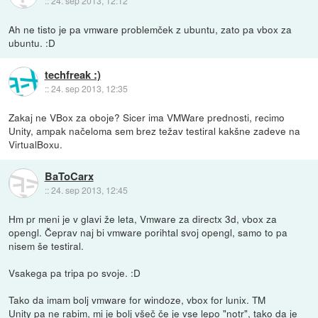
::
24. sep 2013, 12:12
Ah ne tisto je pa vmware problemček z ubuntu, zato pa vbox za
ubuntu. :D
techfreak :)
::
24. sep 2013, 12:35
Zakaj ne VBox za oboje? Sicer ima VMWare prednosti, recimo
Unity, ampak načeloma sem brez težav testiral kakšne zadeve na
VirtualBoxu.
BaToCarx
::
24. sep 2013, 12:45
Hm pr meni je v glavi že leta, Vmware za directx 3d, vbox za
opengl. Čeprav naj bi vmware porihtal svoj opengl, samo to pa
nisem še testiral.
Vsakega pa tripa po svoje. :D
Tako da imam bolj vmware for windoze, vbox for lunix. TM
Unity pa ne rabim, mi je bolj všeč če je vse lepo "notr", tako da je