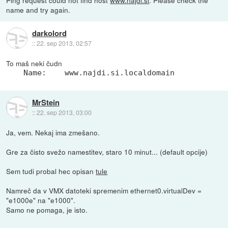
Ping request could not find host
www.najdi.si
. Please check the
name and try again.
darkolord
::
22. sep 2013, 02:57
To maš neki čudn
Name:    www.najdi.si.localdomain
MrStein
::
22. sep 2013, 03:00
Ja, vem. Nekaj ima zmešano.
Gre za čisto svežo namestitev, staro 10 minut... (default opcije)
Sem tudi probal hec opisan
tule
Namreč da v VMX datoteki spremenim ethernet0.virtualDev =
"e1000e" na "e1000".
Samo ne pomaga, je isto.