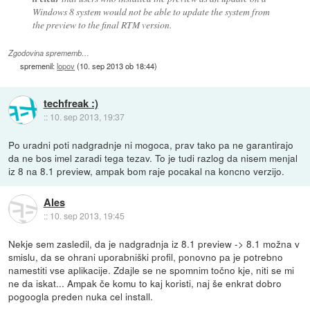
Windows 8 system would not be able to update the system from
the preview to the final RTM version.
Zgodovina sprememb…
spremenil:
lopov
(
10. sep 2013 ob 18:44
)
techfreak :)
::
10. sep 2013, 19:37
Po uradni poti nadgradnje ni mogoca, prav tako pa ne garantirajo
da ne bos imel zaradi tega tezav. To je tudi razlog da nisem menjal
iz 8 na 8.1 preview, ampak bom raje pocakal na koncno verzijo.
Ales
::
10. sep 2013, 19:45
Nekje sem zasledil, da je nadgradnja iz 8.1 preview -> 8.1 možna v
smislu, da se ohrani uporabniški profil, ponovno pa je potrebno
namestiti vse aplikacije. Zdajle se ne spomnim točno kje, niti se mi
ne da iskat... Ampak če komu to kaj koristi, naj še enkrat dobro
pogoogla preden nuka cel install.