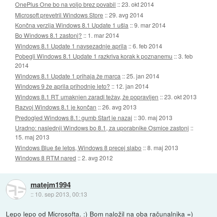
OnePlus One bo na voljo brez povabil
::
23. okt 2014
Microsoft prevetril Windows Store
::
29. avg 2014
Končna verzija Windows 8.1 Update 1 ušla
::
9. mar 2014
Bo Windows 8.1 zastonj?
::
1. mar 2014
Windows 8.1 Update 1 navsezadnje aprila
::
6. feb 2014
Pobegli Windows 8.1 Update 1 razkriva korak k poznanemu
::
3. feb
2014
Windows 8.1 Update 1 prihaja že marca
::
25. jan 2014
Windows 9 že aprila prihodnje leto?
::
12. jan 2014
Windows 8.1 RT umaknjen zaradi težav, že popravljen
::
23. okt 2013
Razvoj Windows 8.1 je končan
::
26. avg 2013
Predogled Windows 8.1: gumb Start je nazaj
::
30. maj 2013
Uradno: naslednji Windows bo 8.1, za uporabnike Osmice zastonj
::
15. maj 2013
Windows Blue še letos, Windows 8 precej slabo
::
8. maj 2013
Windows 8 RTM nared
::
2. avg 2012
matejm1994
::
10. sep 2013, 00:13
Lepo lepo od Microsofta. :) Bom naložil na oba računalnika =)