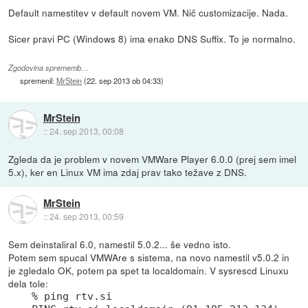
Default namestitev v default novem VM. Nič customizacije. Nada.
Sicer pravi PC (Windows 8) ima enako DNS Suffix. To je normalno.
Zgodovina sprememb…
spremenil:
MrStein
(
22. sep 2013 ob 04:33
)
MrStein
::
24. sep 2013, 00:08
Zgleda da je problem v novem VMWare Player 6.0.0 (prej sem imel
5.x), ker en Linux VM ima zdaj prav tako težave z DNS.
MrStein
::
24. sep 2013, 00:59
Sem deinstaliral 6.0, namestil 5.0.2... še vedno isto.
Potem sem spucal VMWAre s sistema, na novo namestil v5.0.2 in
je zgledalo OK, potem pa spet ta localdomain. V sysrescd Linuxu
dela tole:
% ping rtv.si
