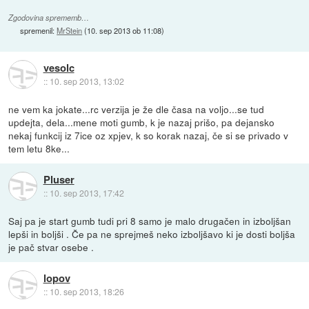
Zgodovina sprememb…
spremenil:
MrStein
(
10. sep 2013 ob 11:08
)
vesolc
::
10. sep 2013, 13:02
ne vem ka jokate...rc verzija je že dle časa na voljo...se tud
updejta, dela...mene moti gumb, k je nazaj prišo, pa dejansko
nekaj funkcij iz 7ice oz xpjev, k so korak nazaj, če si se privado v
tem letu 8ke...
Pluser
::
10. sep 2013, 17:42
Saj pa je start gumb tudi pri 8 samo je malo drugačen in izboljšan
lepši in boljši . Če pa ne sprejmeš neko izboljšavo ki je dosti boljša
je pač stvar osebe .
lopov
::
10. sep 2013, 18:26