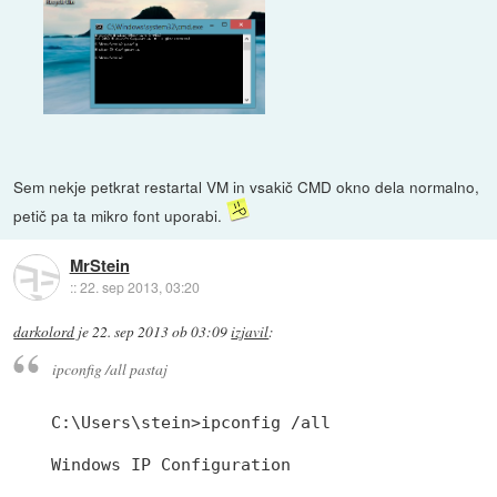
Sem nekje petkrat restartal VM in vsakič CMD okno dela normalno,
petič pa ta mikro font uporabi.
MrStein
::
22. sep 2013, 03:20
darkolord
je
22. sep 2013 ob 03:09
izjavil
:
ipconfig /all pastaj
C:\Users\stein>ipconfig /all

Windows IP Configuration
