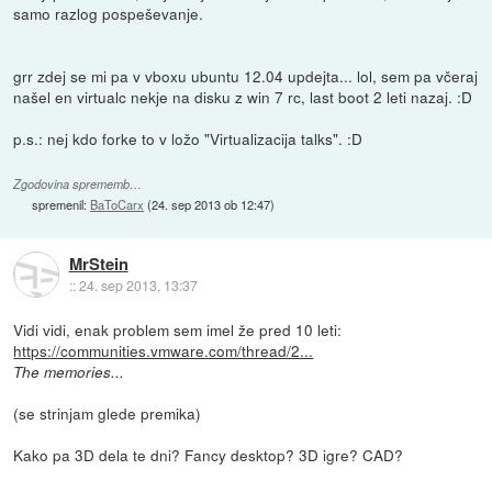
samo razlog pospeševanje.
grr zdej se mi pa v vboxu ubuntu 12.04 updejta... lol, sem pa včeraj
našel en virtualc nekje na disku z win 7 rc, last boot 2 leti nazaj. :D
p.s.: nej kdo forke to v ložo "Virtualizacija talks". :D
Zgodovina sprememb…
spremenil:
BaToCarx
(
24. sep 2013 ob 12:47
)
MrStein
::
24. sep 2013, 13:37
Vidi vidi, enak problem sem imel že pred 10 leti:
https://communities.vmware.com/thread/2...
The memories...
(se strinjam glede premika)
Kako pa 3D dela te dni? Fancy desktop? 3D igre? CAD?