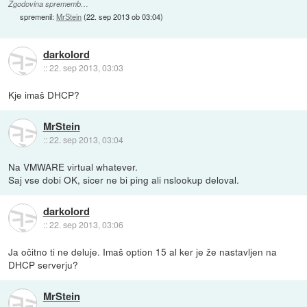
Zgodovina sprememb…
spremenil:
MrStein
(
22. sep 2013 ob 03:04
)
darkolord
::
22. sep 2013, 03:03
Kje imaš DHCP?
MrStein
::
22. sep 2013, 03:04
Na VMWARE virtual whatever.
Saj vse dobi OK, sicer ne bi ping ali nslookup deloval.
darkolord
::
22. sep 2013, 03:06
Ja očitno ti ne deluje. Imaš option 15 al ker je že nastavljen na
DHCP serverju?
MrStein