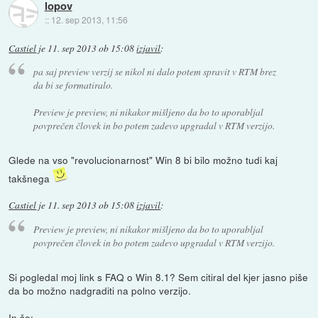
lopov
::
12. sep 2013, 11:56
Castiel
je
11. sep 2013 ob 15:08
izjavil
:
pa saj preview verzij se nikol ni dalo potem spravit v RTM brez
da bi se formatiralo.
Preview je preview, ni nikakor mišljeno da bo to uporabljal
povprečen človek in bo potem zadevo upgradal v RTM verzijo.
Glede na vso "revolucionarnost" Win 8 bi bilo možno tudi kaj
takšnega
Castiel
je
11. sep 2013 ob 15:08
izjavil
:
Preview je preview, ni nikakor mišljeno da bo to uporabljal
povprečen človek in bo potem zadevo upgradal v RTM verzijo.
Si pogledal moj link s FAQ o Win 8.1? Sem citiral del kjer jasno piše
da bo možno nadgraditi na polno verzijo.
In še: