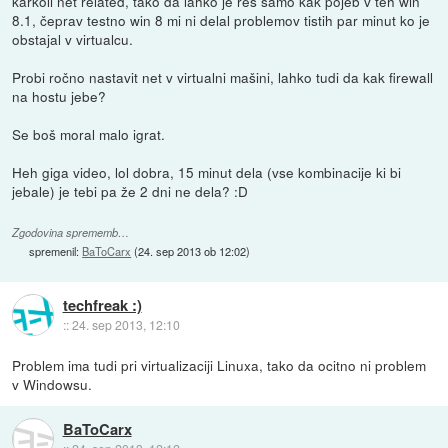
karkoli net related, tako da lahko je res samo kak pojeb v teh win
8.1, čeprav testno win 8 mi ni delal problemov tistih par minut ko je
obstajal v virtualcu.
Probi ročno nastavit net v virtualni mašini, lahko tudi da kak firewall
na hostu jebe?
Se boš moral malo igrat.
Heh giga video, lol dobra, 15 minut dela (vse kombinacije ki bi
jebale) je tebi pa že 2 dni ne dela? :D
Zgodovina sprememb…
spremenil:
BaToCarx
(
24. sep 2013 ob 12:02
)
techfreak :)
::
24. sep 2013, 12:10
Problem ima tudi pri virtualizaciji Linuxa, tako da ocitno ni problem
v Windowsu.
BaToCarx