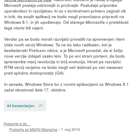
Microsoft postaja odzivnejši in prožnejši. Poslušajo pripombe
uporabnikov in razvijalcev, ki so v konkretnem primeru zagnali vik
in krik, da svojih aplikacij ne bodo mogli pravočasno pripraviti na
Windows 8.1, in jih upoštevajo. Od starega Microsofta v preteklosti
tega nismo bili vajeni.
Vendar pa se bodo morali razvijalci privaditi na spremenjen ritem
izida novih verzij Windows. Ta ne bo tako radikalen, kot je
šesttedenski Firefoxov ciklus, a je Microsoft povedal, da si želijo
nove verzije izdajati vsako leto. To po eni strani pomeni, da bodo
spremembe manj revolucija in bolj evolucija, hkrati pa razvijalci
RTM-verzij verjetno ne bodo mogli več dobivati po več mesecev
pred splošno dostopnostjo (GA).
In seveda, Windows Store bo z novimi aplikacijami za Windows 8.1
začel obratovati šele 17. oktobra.
44 komentarjev
Preberite si še…
Poslavlja se MSDN Magazine
::
7. avg 2019