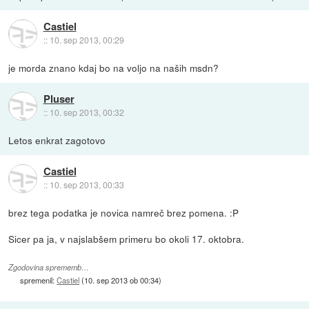
Castiel
::
10. sep 2013, 00:29
je morda znano kdaj bo na voljo na naših msdn?
Pluser
::
10. sep 2013, 00:32
Letos enkrat zagotovo
Castiel
::
10. sep 2013, 00:33
brez tega podatka je novica namreč brez pomena. :P
Sicer pa ja, v najslabšem primeru bo okoli 17. oktobra.
Zgodovina sprememb…
spremenil:
Castiel
(
10. sep 2013 ob 00:34
)