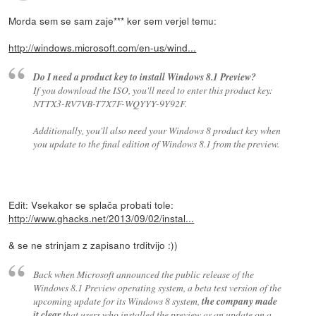
Morda sem se sam zaje*** ker sem verjel temu:
http://windows.microsoft.com/en-us/wind...
Do I need a product key to install Windows 8.1 Preview?
If you download the ISO, you'll need to enter this product key:
NTTX3-RV7VB-T7X7F-WQYYY-9Y92F.
Additionally, you'll also need your Windows 8 product key when
you update to the final edition of Windows 8.1 from the preview.
Edit: Vsekakor se splača probati tole:
http://www.ghacks.net/2013/09/02/instal...
& se ne strinjam z zapisano trditvijo :))
Back when Microsoft announced the public release of the
Windows 8.1 Preview operating system, a beta test version of the
upcoming update for its Windows 8 system,
the company made
it clear
that users who installed the preview as an update on a