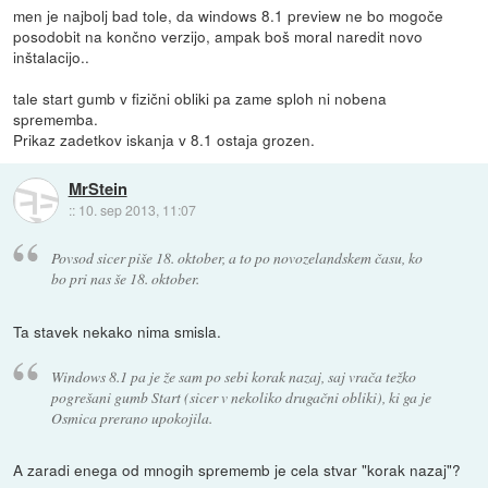
men je najbolj bad tole, da windows 8.1 preview ne bo mogoče
posodobit na končno verzijo, ampak boš moral naredit novo
inštalacijo..
tale start gumb v fizični obliki pa zame sploh ni nobena
sprememba.
Prikaz zadetkov iskanja v 8.1 ostaja grozen.
MrStein
::
10. sep 2013, 11:07
Povsod sicer piše 18. oktober, a to po novozelandskem času, ko
bo pri nas še 18. oktober.
Ta stavek nekako nima smisla.
Windows 8.1 pa je že sam po sebi korak nazaj, saj vrača težko
pogrešani gumb Start (sicer v nekoliko drugačni obliki), ki ga je
Osmica prerano upokojila.
A zaradi enega od mnogih sprememb je cela stvar "korak nazaj"?