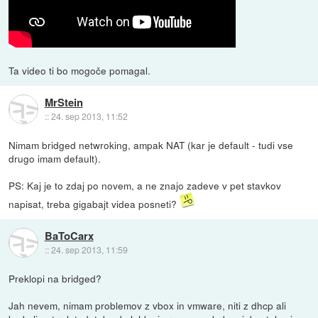
Ta video ti bo mogoče pomagal.
MrStein
::
24. sep 2013, 11:52
Nimam bridged netwroking, ampak NAT (kar je default - tudi vse
drugo imam default).
PS: Kaj je to zdaj po novem, a ne znajo zadeve v pet stavkov
napisat, treba gigabajt videa posneti?
BaToCarx
::
24. sep 2013, 11:59
Preklopi na bridged?
Jah nevem, nimam problemov z vbox in vmware, niti z dhcp ali