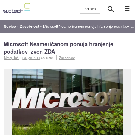
☰
Novice
»
Zasebnost
»
Microsoft Neameričanom ponuja hranjenje podatkov izven ZDA
Microsoft Neameričanom ponuja hranjenje
podatkov izven ZDA
Matej Huš
::
23. jan 2014
ob 18:51
Zasebnost