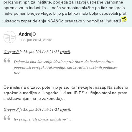
priložnost npr. za inštitute, podjetja za razvoj ustrezne varnostne
opreme za to industrijo ... naša varnostne službe pa itak ne igrajo
neke pomembnejše vloge, bi jo pa lahko malo bolje usposobili proti
ukrepom zoper dejanja NSA&Co prav tako v pomoč tej industriji
AndrejO
::
23. jan 2014, 21:32
Gregor P
je
23. jan 2014 ob 21:21
izjavil
:
Dejansko ima Slovenija idealno priložnost, da implementira v
popolnosti evropsko zakonodajo kar se zaščite osebnih podatkov
tiče,
Če misliš na državo, potem jo je že. Kar nekaj let nazaj. Na splošno
zgrožanje medijev ali kogarkoli, ki mu IP-RS slučajno stopi na prste
s sklicevanjem na to zakonodajo.
Gregor P
je
23. jan 2014 ob 21:21
izjavil
:
ter podpre "strežniško industrijo" ...