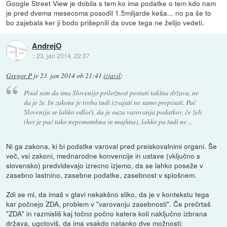
Google Street View je dobila s tem ko ima podatke o tem kdo nam
je pred dvema mesecoma posodil 1.5miljarde keša... no pa še to
bo zajebala ker ji bodo prišepnili da ovce tega ne želijo vedeti.
AndrejO
::
23. jan 2014, 22:37
Gregor P
je
23. jan 2014 ob 21:41
izjavil
:
Pisal sem da ima Slovenijo priložnost postati takšna država, ne
da je že. In zakone je treba tudi izvajati ne samo prepisati. Pač
Slovenija se lahko odloči, da je oaza varovanja podatkov, če želi
(ker je pač tako nepomembna in majhna), lahko pa tudi ne ...
Ni ga zakona, ki bi podatke varoval pred preiskovalnimi organi. Še
več, vsi zakoni, mednarodne konvencije in ustave (vključno s
slovensko) predvidevajo izrecno izjemo, da se lahko poseže v
zasebno lastnino, zasebne podatke, zasebnost v splošnem.
Zdi se mi, da imaš v glavi nekakšno sliko, da je v kontekstu tega
kar počnejo ZDA, problem v "varovanju zasebnosti". Če prečrtaš
"ZDA" in razmisliš kaj točno počno katera koli naključno izbrana
država, ugotoviš, da ima vsakdo natanko dve možnosti: