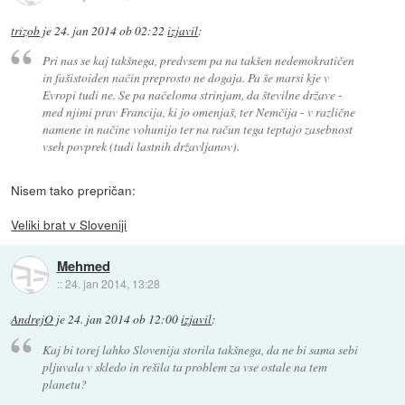
trizob
je
24. jan 2014 ob 02:22
izjavil
:
Pri nas se kaj takšnega, predvsem pa na takšen nedemokratičen
in fašistoiden način preprosto ne dogaja. Pa še marsi kje v
Evropi tudi ne. Se pa načeloma strinjam, da številne države -
med njimi prav Francija, ki jo omenjaš, ter Nemčija - v različne
namene in načine vohunijo ter na račun tega teptajo zasebnost
vseh povprek (tudi lastnih državljanov).
Nisem tako prepričan:
Veliki brat v Sloveniji
Mehmed
::
24. jan 2014, 13:28
AndrejO
je
24. jan 2014 ob 12:00
izjavil
:
Kaj bi torej lahko Slovenija storila takšnega, da ne bi sama sebi
pljuvala v skledo in rešila ta problem za vse ostale na tem
planetu?