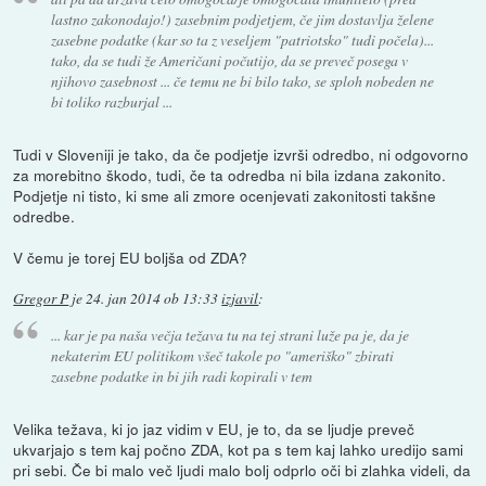
lastno zakonodajo!) zasebnim podjetjem, če jim dostavlja želene
zasebne podatke (kar so ta z veseljem "patriotsko" tudi počela)...
tako, da se tudi že Američani počutijo, da se preveč posega v
njihovo zasebnost ... če temu ne bi bilo tako, se sploh nobeden ne
bi toliko razburjal ...
Tudi v Sloveniji je tako, da če podjetje izvrši odredbo, ni odgovorno
za morebitno škodo, tudi, če ta odredba ni bila izdana zakonito.
Podjetje ni tisto, ki sme ali zmore ocenjevati zakonitosti takšne
odredbe.
V čemu je torej EU boljša od ZDA?
Gregor P
je
24. jan 2014 ob 13:33
izjavil
:
... kar je pa naša večja težava tu na tej strani luže pa je, da je
nekaterim EU politikom všeč takole po "ameriško" zbirati
zasebne podatke in bi jih radi kopirali v tem
Velika težava, ki jo jaz vidim v EU, je to, da se ljudje preveč
ukvarjajo s tem kaj počno ZDA, kot pa s tem kaj lahko uredijo sami
pri sebi. Če bi malo več ljudi malo bolj odprlo oči bi zlahka videli, da