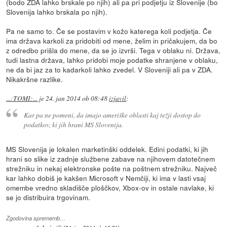
(bodo ZDA lahko brskale po njih) ali pa pri podjetju iz Slovenije (bo
Slovenija lahko brskala po njih).
Pa ne samo to. Če se postavim v kožo katerega koli podjetja. Če
ima država karkoli za pridobiti od mene, želim in pričakujem, da bo
z odredbo prišla do mene, da se jo izvrši. Tega v oblaku ni. Država,
tudi lastna država, lahko pridobi moje podatke shranjene v oblaku,
ne da bi jaz za to kadarkoli lahko zvedel. V Sloveniji ali pa v ZDA.
Nikakršne razlike.
...:TOMI:...
je
24. jan 2014 ob 08:48
izjavil
:
Kar pa ne pomeni, da imajo ameriške oblasti kaj težji dostop do
podatkov, ki jih hrani MS Slovenija.
MS Slovenija je lokalen marketinški oddelek. Edini podatki, ki jih
hrani so slike iz zadnje službene zabave na njihovem datotečnem
strežniku in nekaj elektronske pošte na poštnem strežniku. Največ
kar lahko dobiš je kakšen Microsoft v Nemčiji, ki ima v lasti vsaj
omembe vredno skladišče ploščkov, Xbox-ov in ostale navlake, ki
se jo distribuira trgovinam.
Zgodovina sprememb…