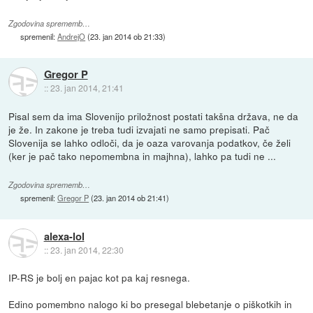
Zgodovina sprememb…
spremenil:
AndrejO
(
23. jan 2014 ob 21:33
)
Gregor P
::
23. jan 2014, 21:41
Pisal sem da ima Slovenijo priložnost postati takšna država, ne da
je že. In zakone je treba tudi izvajati ne samo prepisati. Pač
Slovenija se lahko odloči, da je oaza varovanja podatkov, če želi
(ker je pač tako nepomembna in majhna), lahko pa tudi ne ...
Zgodovina sprememb…
spremenil:
Gregor P
(
23. jan 2014 ob 21:41
)
alexa-lol
::
23. jan 2014, 22:30
IP-RS je bolj en pajac kot pa kaj resnega.
Edino pomembno nalogo ki bo presegal blebetanje o piškotkih in