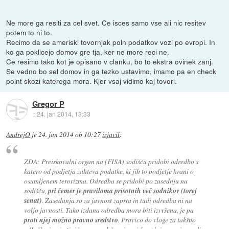
Ne more ga resiti za cel svet. Ce isces samo vse ali nic resitev
potem to ni to.
Recimo da se ameriski tovornjak poln podatkov vozi po evropi. In
ko ga poklicejo domov gre tja, ker ne more reci ne.
Ce resimo tako kot je opisano v clanku, bo to ekstra ovinek zanj.
Se vedno bo sel domov in ga tezko ustavimo, imamo pa en check
point skozi katerega mora. Kjer vsaj vidimo kaj tovori.
Gregor P
::
24. jan 2014, 13:33
AndrejO
je
24. jan 2014 ob 10:27
izjavil
:
ZDA: Preiskovalni organ na (FISA) sodišču pridobi odredbo s
katero od podjetja zahteva podatke, ki jih to podjetje hrani o
osumljenem terorizma. Odredba se pridobi po zasednju na
sodišču,
pri čemer je praviloma prisotnih več sodnikov (torej
senat)
. Zasedanja so za javnost zaprta in tudi odredba ni na
voljo javnosti. Tako izdana odredba mora biti izvršena, je pa
proti njej možno pravno sredstvo
. Pravico do vloge za takšno