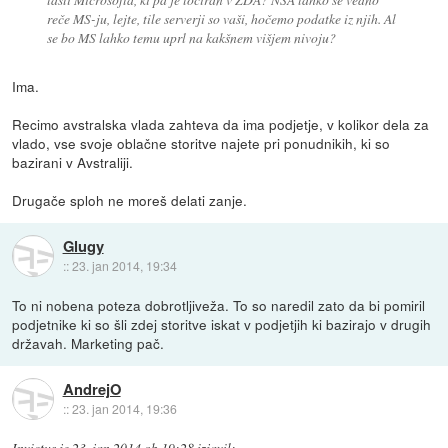
reče MS-ju, lejte, tile serverji so vaši, hočemo podatke iz njih. Al
se bo MS lahko temu uprl na kakšnem višjem nivoju?
Ima.
Recimo avstralska vlada zahteva da ima podjetje, v kolikor dela za
vlado, vse svoje oblačne storitve najete pri ponudnikih, ki so
bazirani v Avstraliji.
Drugače sploh ne moreš delati zanje.
Glugy
::
23. jan 2014, 19:34
To ni nobena poteza dobrotljiveža. To so naredil zato da bi pomiril
podjetnike ki so šli zdej storitve iskat v podjetjih ki bazirajo v drugih
državah. Marketing pač.
AndrejO
::
23. jan 2014, 19:36