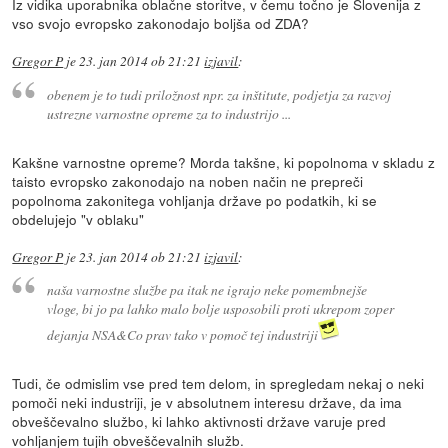
Iz vidika uporabnika oblačne storitve, v čemu točno je Slovenija z
vso svojo evropsko zakonodajo boljša od ZDA?
Gregor P
je
23. jan 2014 ob 21:21
izjavil
:
obenem je to tudi priložnost npr. za inštitute, podjetja za razvoj
ustrezne varnostne opreme za to industrijo ...
Kakšne varnostne opreme? Morda takšne, ki popolnoma v skladu z
taisto evropsko zakonodajo na noben način ne prepreči
popolnoma zakonitega vohljanja države po podatkih, ki se
obdelujejo "v oblaku"
Gregor P
je
23. jan 2014 ob 21:21
izjavil
:
naša varnostne službe pa itak ne igrajo neke pomembnejše
vloge, bi jo pa lahko malo bolje usposobili proti ukrepom zoper
dejanja NSA&Co prav tako v pomoč tej industriji
Tudi, če odmislim vse pred tem delom, in spregledam nekaj o neki
pomoči neki industriji, je v absolutnem interesu države, da ima
obveščevalno službo, ki lahko aktivnosti države varuje pred
vohljanjem tujih obveščevalnih služb.