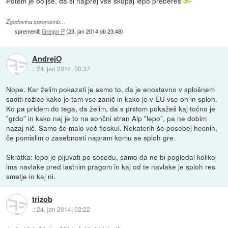
Potem je boljše, da si najprej vse skupaj lepo prebereš
Zgodovina sprememb…
spremenil:
Gregor P
(
23. jan 2014 ob 23:48
)
AndrejO
::
24. jan 2014, 00:37
Nope. Kar želim pokazati je samo to, da je enostavno v splošnem
saditi rožice kako je tam vse zanič in kako je v EU vse oh in sploh.
Ko pa pridem do tega, da želim, da s prstom pokažeš kaj točno je
"grdo" in kako naj je to na sončni stran Alp "lepo", pa ne dobim
nazaj nič. Samo še malo več floskul. Nekaterih še posebej hecnih,
če pomislim o zasebnosti napram komu se sploh gre.
Skratka: lepo je pljuvati po sosedu, samo da ne bi pogledal koliko
ima navlake pred lastnim pragom in kaj od te navlake je sploh res
smetje in kaj ni.
trizob
::
24. jan 2014, 02:22