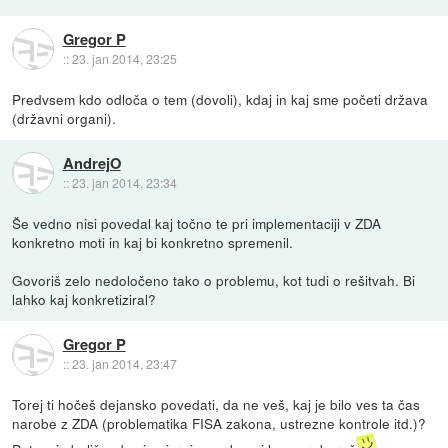
Gregor P
::
23. jan 2014, 23:25
Predvsem kdo odloča o tem (dovoli), kdaj in kaj sme početi država
(državni organi).
AndrejO
::
23. jan 2014, 23:34
Še vedno nisi povedal kaj točno te pri implementaciji v ZDA
konkretno moti in kaj bi konkretno spremenil.
Govoriš zelo nedoločeno tako o problemu, kot tudi o rešitvah. Bi
lahko kaj konkretiziral?
Gregor P
::
23. jan 2014, 23:47
Torej ti hočeš dejansko povedati, da ne veš, kaj je bilo ves ta čas
narobe z ZDA (problematika FISA zakona, ustrezne kontrole itd.)?