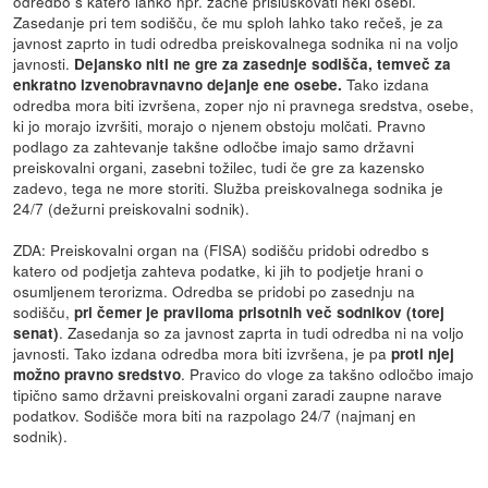
odredbo s katero lahko npr. začne prisluškovati neki osebi.
Zasedanje pri tem sodišču, če mu sploh lahko tako rečeš, je za
javnost zaprto in tudi odredba preiskovalnega sodnika ni na voljo
javnosti.
Dejansko niti ne gre za zasednje sodišča, temveč za
Tako izdana
enkratno izvenobravnavno dejanje ene osebe.
odredba mora biti izvršena, zoper njo ni pravnega sredstva, osebe,
ki jo morajo izvršiti, morajo o njenem obstoju molčati. Pravno
podlago za zahtevanje takšne odločbe imajo samo državni
preiskovalni organi, zasebni tožilec, tudi če gre za kazensko
zadevo, tega ne more storiti. Služba preiskovalnega sodnika je
24/7 (dežurni preiskovalni sodnik).
ZDA: Preiskovalni organ na (FISA) sodišču pridobi odredbo s
katero od podjetja zahteva podatke, ki jih to podjetje hrani o
osumljenem terorizma. Odredba se pridobi po zasednju na
sodišču,
pri čemer je praviloma prisotnih več sodnikov (torej
. Zasedanja so za javnost zaprta in tudi odredba ni na voljo
senat)
javnosti. Tako izdana odredba mora biti izvršena, je pa
proti njej
. Pravico do vloge za takšno odločbo imajo
možno pravno sredstvo
tipično samo državni preiskovalni organi zaradi zaupne narave
podatkov. Sodišče mora biti na razpolago 24/7 (najmanj en
sodnik).