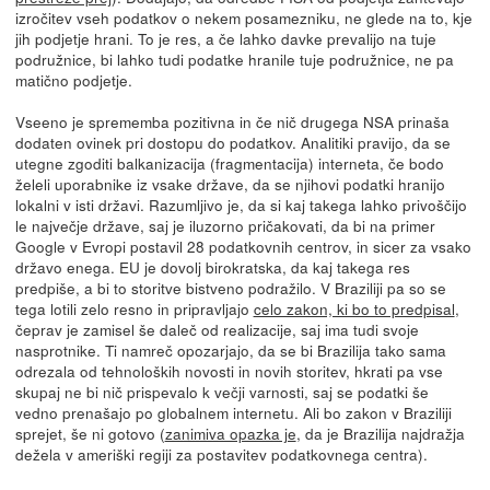
izročitev vseh podatkov o nekem posamezniku, ne glede na to, kje
jih podjetje hrani. To je res, a če lahko davke prevalijo na tuje
podružnice, bi lahko tudi podatke hranile tuje podružnice, ne pa
matično podjetje.
Vseeno je sprememba pozitivna in če nič drugega NSA prinaša
dodaten ovinek pri dostopu do podatkov. Analitiki pravijo, da se
utegne zgoditi balkanizacija (fragmentacija) interneta, če bodo
želeli uporabnike iz vsake države, da se njihovi podatki hranijo
lokalni v isti državi. Razumljivo je, da si kaj takega lahko privoščijo
le največje države, saj je iluzorno pričakovati, da bi na primer
Google v Evropi postavil 28 podatkovnih centrov, in sicer za vsako
državo enega. EU je dovolj birokratska, da kaj takega res
predpiše, a bi to storitve bistveno podražilo. V Braziliji pa so se
tega lotili zelo resno in pripravljajo
celo zakon, ki bo to predpisal
,
čeprav je zamisel še daleč od realizacije, saj ima tudi svoje
nasprotnike. Ti namreč opozarjajo, da se bi Brazilija tako sama
odrezala od tehnoloških novosti in novih storitev, hkrati pa vse
skupaj ne bi nič prispevalo k večji varnosti, saj se podatki še
vedno prenašajo po globalnem internetu. Ali bo zakon v Braziliji
sprejet, še ni gotovo (
zanimiva opazka je
, da je Brazilija najdražja
dežela v ameriški regiji za postavitev podatkovnega centra).