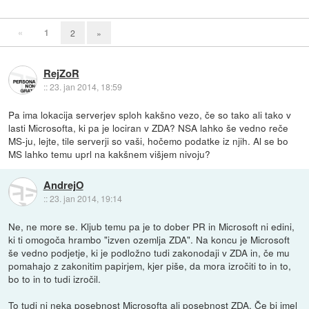
«
1
2
»
RejZoR
::
23. jan 2014, 18:59
Pa ima lokacija serverjev sploh kakšno vezo, če so tako ali tako v
lasti Microsofta, ki pa je lociran v ZDA? NSA lahko še vedno reče
MS-ju, lejte, tile serverji so vaši, hočemo podatke iz njih. Al se bo
MS lahko temu uprl na kakšnem višjem nivoju?
AndrejO
::
23. jan 2014, 19:14
Ne, ne more se. Kljub temu pa je to dober PR in Microsoft ni edini,
ki ti omogoča hrambo "izven ozemlja ZDA". Na koncu je Microsoft
še vedno podjetje, ki je podložno tudi zakonodaji v ZDA in, če mu
pomahajo z zakonitim papirjem, kjer piše, da mora izročiti to in to,
bo to in to tudi izročil.
To tudi ni neka posebnost Microsofta ali posebnost ZDA. Če bi imel