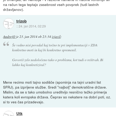
na račun tega teptajo zasebnost vseh povprek (tudi lastnih
državljanov).
trizob
::
24. jan 2014, 02:29
AndrejO
je
23. jan 2014 ob 23:34
izjavil
:
Še vedno nisi povedal kaj točno te pri implementaciji v ZDA
konkretno moti in kaj bi konkretno spremenil.
Govoriš zelo nedoločeno tako o problemu, kot tudi o rešitvah. Bi
lahko kaj konkretiziral?
Mene recimo moti tajno sodišče (spominja na tajni uradni list
SFRJ), pa izprijene službe. Sredi "najbolj" demokratične države.
Mislim, da se s tako umobolno ureditvijo resnično težko primerja
katera koli evropska država. Čeprav so nekatere na dobri poti, oz.
si to ves čas prizadevajo.
Utk