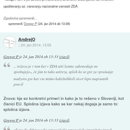
upoštevanju oz. varovanju nacionalne varnosti ZDA
Zgodovina sprememb…
spremenil:
Gregor P
(
24. jan 2014 ob 13:39
)
AndrejO
::
24. jan 2014, 13:55
Gregor P
je
24. jan 2014 ob 13:33
izjavil
:
... težava je v tem ker v ZDA niti lastne zakonodaje ne
spoštujejo
, če jim to tako ustreza, sploh ko se gre za vprašanje
*
nadzora gre kar vse mimo kakršnihkoli sicer lepo napisanih
pravil
Znova: kje so konkretni primeri in kako je to rešeno v Sloveniji, kot
članici EU. Splošna izjava kako se kar nekaj dogaja je samo to:
splošna izjava.
Gregor P
je
24. jan 2014 ob 13:33
izjavil
:
ali pa da država celo omogoča/je omogočala imuniteto (pred