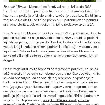
- Microsoft se je odzval na razkritja, da NSA
Financial Times
vohuni za prometom po internetu in da z odredbami sodišča FISA
internetna podjetja prisiljuje v tajno izročanje podatkov. Da bi jim to
vsaj nekoliko otežili, če že ne preprečili, uporabnikov pa ponudili
privlačno storitev,
odslej nudijo hranjenje podatkov izven ZDA
.
Brad Smith, ki v Microsoftu vodi pravno službo, pojasnjuje, da je to
postala nujnost, ko se je razvedelo, kako NSA vohuni za podatki
tujih državljanov, od Evrope do Brazilije. Dodaja, da bi ljudje morali
vedeti, kdaj in kako se njihovi podatki izročajo tujim vladam v neki
tuji državi. Zato se bodo odslej neameriške stranke Microsofta
lahko odločile, ali bodo podatke hranile v ameriških strežnikih ali
drugod.
Odzivi zagovornikov zasebnosti so v glavnem pozitivni, saj se za
takšno akcijo ni odločilo še nobeno večje ameriško podjetje. Kritiki
seveda opozarjajo, da se vse skupaj sliši lepo, a vprašanje je,
koliko je izvedljivo. NSA namreč podatke mnogokrat zbira kar na
viru (
vgrajevanje prisluškovalnih naprav v strojno opremo
) ali pa
celo prisluškuje internim povezavam med različnimi lokacijami v
podjetju (Google je na primer zaradi tega začel šifrirati podatke v
svojih optičnih povezavah,
a kaj ko NSA ponekod podatke
prestreže prej
). Dodajajo, da odredbe FISA od podjetja zahtevajo