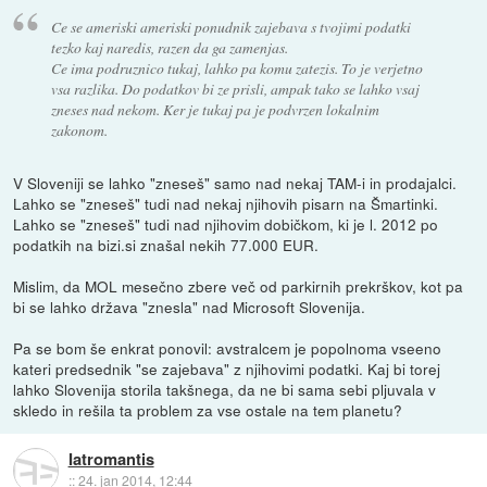
Ce se ameriski ameriski ponudnik zajebava s tvojimi podatki
tezko kaj naredis, razen da ga zamenjas.
Ce ima podruznico tukaj, lahko pa komu zatezis. To je verjetno
vsa razlika. Do podatkov bi ze prisli, ampak tako se lahko vsaj
zneses nad nekom. Ker je tukaj pa je podvrzen lokalnim
zakonom.
V Sloveniji se lahko "zneseš" samo nad nekaj TAM-i in prodajalci.
Lahko se "zneseš" tudi nad nekaj njihovih pisarn na Šmartinki.
Lahko se "zneseš" tudi nad njihovim dobičkom, ki je l. 2012 po
podatkih na bizi.si znašal nekih 77.000 EUR.
Mislim, da MOL mesečno zbere več od parkirnih prekrškov, kot pa
bi se lahko država "znesla" nad Microsoft Slovenija.
Pa se bom še enkrat ponovil: avstralcem je popolnoma vseeno
kateri predsednik "se zajebava" z njihovimi podatki. Kaj bi torej
lahko Slovenija storila takšnega, da ne bi sama sebi pljuvala v
skledo in rešila ta problem za vse ostale na tem planetu?
Iatromantis
::
24. jan 2014, 12:44