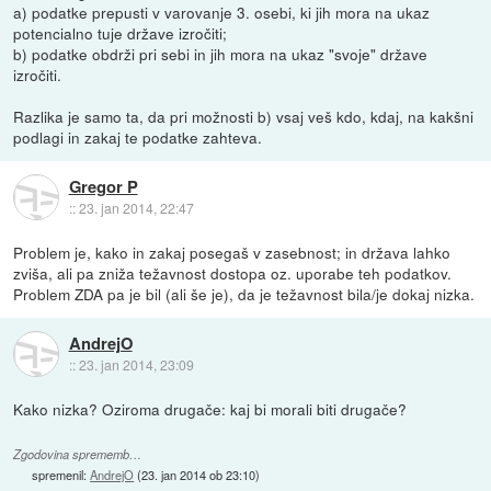
a) podatke prepusti v varovanje 3. osebi, ki jih mora na ukaz
potencialno tuje države izročiti;
b) podatke obdrži pri sebi in jih mora na ukaz "svoje" države
izročiti.
Razlika je samo ta, da pri možnosti b) vsaj veš kdo, kdaj, na kakšni
podlagi in zakaj te podatke zahteva.
Gregor P
::
23. jan 2014, 22:47
Problem je, kako in zakaj posegaš v zasebnost; in država lahko
zviša, ali pa zniža težavnost dostopa oz. uporabe teh podatkov.
Problem ZDA pa je bil (ali še je), da je težavnost bila/je dokaj nizka.
AndrejO
::
23. jan 2014, 23:09
Kako nizka? Oziroma drugače: kaj bi morali biti drugače?
Zgodovina sprememb…
spremenil:
AndrejO
(
23. jan 2014 ob 23:10
)