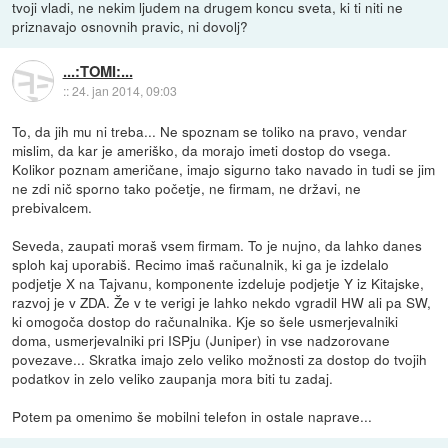
tvoji vladi, ne nekim ljudem na drugem koncu sveta, ki ti niti ne
priznavajo osnovnih pravic, ni dovolj?
...:TOMI:...
::
24. jan 2014, 09:03
To, da jih mu ni treba... Ne spoznam se toliko na pravo, vendar
mislim, da kar je ameriško, da morajo imeti dostop do vsega.
Kolikor poznam američane, imajo sigurno tako navado in tudi se jim
ne zdi nič sporno tako početje, ne firmam, ne državi, ne
prebivalcem.
Seveda, zaupati moraš vsem firmam. To je nujno, da lahko danes
sploh kaj uporabiš. Recimo imaš računalnik, ki ga je izdelalo
podjetje X na Tajvanu, komponente izdeluje podjetje Y iz Kitajske,
razvoj je v ZDA. Že v te verigi je lahko nekdo vgradil HW ali pa SW,
ki omogoča dostop do računalnika. Kje so šele usmerjevalniki
doma, usmerjevalniki pri ISPju (Juniper) in vse nadzorovane
povezave... Skratka imajo zelo veliko možnosti za dostop do tvojih
podatkov in zelo veliko zaupanja mora biti tu zadaj.
Potem pa omenimo še mobilni telefon in ostale naprave...