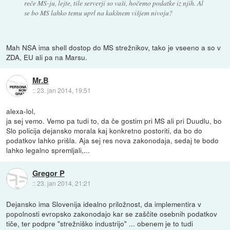
reče MS-ju, lejte, tile serverji so vaši, hočemo podatke iz njih. Al
se bo MS lahko temu uprl na kakšnem višjem nivoju?
Mah NSA ima shell dostop do MS strežnikov, tako je vseeno a so v
ZDA, EU ali pa na Marsu.
Mr.B
::
23. jan 2014, 19:51
alexa-lol,
ja sej vemo. Vemo pa tudi to, da če gostim pri MS ali pri Duudlu, bo
Slo policija dejansko morala kaj konkretno postoriti, da bo do
podatkov lahko prišla. Aja sej res nova zakonodaja, sedaj te bodo
lahko legalno spremljali,...
Gregor P
::
23. jan 2014, 21:21
Dejansko ima Slovenija idealno priložnost, da implementira v
popolnosti evropsko zakonodajo kar se zaščite osebnih podatkov
tiče, ter podpre "strežniško industrijo" ... obenem je to tudi