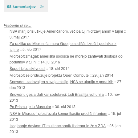
98 komentarjev
Preberite si še…
NSA manj prisluškuje Američanom, več pa tujim državljanom v tujini
::
3. maj 2017
Za razliko od Microsofta mora Google sodišču izročiti podatke iz
tujine
::
5. feb 2017
Microsoft zmagal: ameriška sodišča ne morejo zahtevati dostopa do
podatkov v tujini
::
14. jul 2016
Šepeti brez skrivnosti
::
18. okt 2014
Microsoft se pridružuje projektu Open Compute
::
29. jan 2014
Snowden zadovoljen s svojo misijo, NSA se utaplja v podatkih
::
27.
dec 2013
Snowdnu gesla dali kar sodelavci; tudi Brazilija vohunila
::
10. nov
2013
Po Prismu je tu Muscular
::
30. okt 2013
NSA in Microsoft prestrezala komunikacijo pred šifriranjem
::
15. jul
2013
Izogibanje davkom IT-multinacionalk II: denar je že v ZDA
::
25. jan
2013