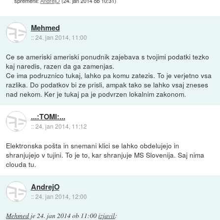
spremenil:
AndrejO
(
24. jan 2014 ob 10:31
)
Mehmed
::
24. jan 2014, 11:00
Ce se ameriski ameriski ponudnik zajebava s tvojimi podatki tezko
kaj naredis, razen da ga zamenjas.
Ce ima podruznico tukaj, lahko pa komu zatezis. To je verjetno vsa
razlika. Do podatkov bi ze prisli, ampak tako se lahko vsaj zneses
nad nekom. Ker je tukaj pa je podvrzen lokalnim zakonom.
...:TOMI:...
::
24. jan 2014, 11:12
Elektronska pošta in snemani klici se lahko obdelujejo in
shranjujejo v tujini. To je to, kar shranjuje MS Slovenija. Saj nima
clouda tu.
AndrejO
::
24. jan 2014, 12:00
Mehmed
je
24. jan 2014 ob 11:00
izjavil
: