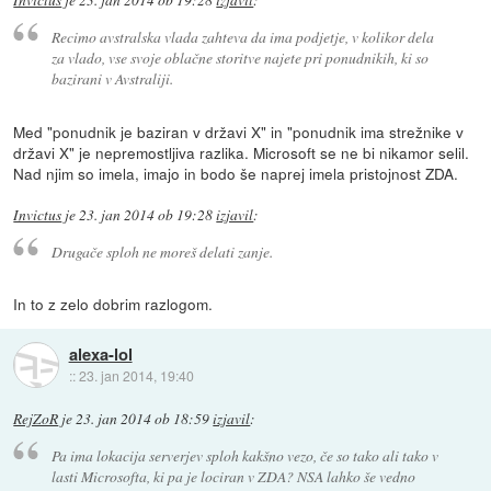
Invictus
je
23. jan 2014 ob 19:28
izjavil
:
Recimo avstralska vlada zahteva da ima podjetje, v kolikor dela
za vlado, vse svoje oblačne storitve najete pri ponudnikih, ki so
bazirani v Avstraliji.
Med "ponudnik je baziran v državi X" in "ponudnik ima strežnike v
državi X" je nepremostljiva razlika. Microsoft se ne bi nikamor selil.
Nad njim so imela, imajo in bodo še naprej imela pristojnost ZDA.
Invictus
je
23. jan 2014 ob 19:28
izjavil
:
Drugače sploh ne moreš delati zanje.
In to z zelo dobrim razlogom.
alexa-lol
::
23. jan 2014, 19:40
RejZoR
je
23. jan 2014 ob 18:59
izjavil
:
Pa ima lokacija serverjev sploh kakšno vezo, če so tako ali tako v
lasti Microsofta, ki pa je lociran v ZDA? NSA lahko še vedno