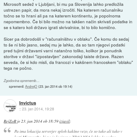
Microsoft sedež v Ljubljani, bi mu pa Slovenija lahko predložila
ustrezen papir, da mora nekaj izročiti. Na katerem računalniku
točno se to hrani ali pa na katerem kontinentu, je popolnoma
nepomembno. Če bi bilo možno na takšen način skrivati podatke in
se s katero koli državo igrati skrivalnice, bi to bilo komično.
Sicer pa dobrodošli v "računalništvu v oblaku". Če komu do sedaj
to še ni bilo jasno, sedaj mu je lahko, da so tam njegovi podatki
pred tujimi državami varni natančno toliko, kolikor je ponudnik
storitve v državi "izpostavljen" zakonodaji taiste države. Razen
seveda, če si kdo misli, da francozi v kakšnem francoskem "oblaku"
tega ne počno.
Zgodovina sprememb…
spremenil:
AndrejO
(
23. jan 2014 ob 19:14
)
Invictus
::
23. jan 2014, 19:28
RejZoR
je
23. jan 2014 ob 18:59
izjavil
:
Pa ima lokacija serverjev sploh kakšno vezo, če so tako ali tako v
lasti Microsofta, ki pa je lociran v ZDA? NSA lahko še vedno