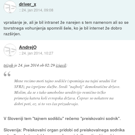
driver_x
::
24. jan 2014, 09:08
vprašanje je, ali je bil intranet že narejen s tem namenom ali so se
tovrstnega vohunjenja spomnili šele, ko je bil internet že dobro
razširjen.
AndrejO
::
24. jan 2014, 10:27
trizob
je
24. jan 2014 ob 02:29
izjavil
:
Mene recimo moti tajno sodišče (spominja na tajni uradni list
SFRJ), pa izprijene službe. Sredi "najbolj" demokratične države.
Mislim, da se s tako umobolno ureditvijo resnično težko
primerja katera koli evropska država. Čeprav so nekatere na
dobri poti, oz. si to ves čas prizadevajo.
V Sloveniji tem "tajnem sodišču" rečemo "preiskovalni sodnik".
Slovenija: Preiskovalni organ pridobi od preiskovalnega sodnika