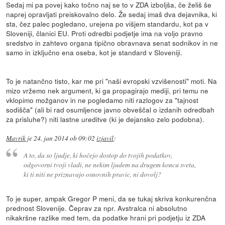
Sedaj mi pa povej kako točno naj se to v ZDA izboljša, če želiš še
naprej opravljati preiskovalno delo. Že sedaj imaš dva dejavnika, ki
sta, čez palec pogledano, urejena po višjem standardu, kot pa v
Sloveniji, članici EU. Proti odredbi podjetje ima na voljo pravno
sredstvo in zahtevo organa tipično obravnava senat sodnikov in ne
samo in izključno ena oseba, kot je standard v Sloveniji.
To je natančno tisto, kar me pri "naši evropski vzvišenosti" moti. Na
mizo vržemo nek argument, ki ga propagirajo mediji, pri temu ne
vklopimo možganov in ne pogledamo niti razlogov za "tajnost
sodišča" (ali bi rad osumljence javno obveščal o izdanih odredbah
za prisluhe?) niti lastne ureditve (ki je dejansko zelo podobna).
Mavrik
je
24. jan 2014 ob 09:02
izjavil
:
A to, da so ljudje, ki hočejo dostop do tvojih podatkov,
odgovorni tvoji vladi, ne nekim ljudem na drugem koncu sveta,
ki ti niti ne priznavajo osnovnih pravic, ni dovolj?
To je super, ampak Gregor P meni, da se tukaj skriva konkurenčna
prednost Slovenije. Čeprav za npr. Avstralca ni absolutno
nikakršne razlike med tem, da podatke hrani pri podjetju iz ZDA