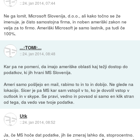
::
24. jan 2014, 07:44
Ne ga lomit, Microsoft Slovenija, d.o.o., ali kako točno se že
imenuje, je čisto samostojna firma, in noben ameriški zakon ne
velja za to firmo. Ameriški Microsoft je samo lastnik, pa tudi če
100%.
...:TOMI:...
::
24. jan 2014, 08:48
Kar pa ne pomeni, da imajo ameriške oblasti kaj težji dostop do
podatkov, ki jih hrani MS Slovenija.
Ameri samo pošljejo en mail, rabimo to in to in dobijo. Ne glede na
lokacijo. Sicer je pa MS kar sam vstopil v to, ko je dovolil vstop v
outlook in v skype. Se pravi, vedno in povsod si samo en klik stran
od tega, da vedo vse tvoje podatke.
Utk
::
24. jan 2014, 08:52
Ja, če MS hoče dat podatke, jih še zmeraj lahko da, stoprocentno.