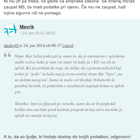
Ni mu jih pa treba, ne glede na ameriške zakone. Še zmeraj moraš
zaupat MS, če imaš podatke pri njemu. Če mu ne zaupaš, tudi
tujina sigurno nič ne pomaga.
Mavrik
::
24. jan 2014, 09:02
AndrejO
je
24. jan 2014 ob 00:37
izjavil
:
Nope. Kar želim pokazati je samo to, da je enostavno v splošnem
saditi rožice kako je tam vse zanič in kako je v EU vse oh in
sploh. Ko pa pridem do tega, da želim, da s prstom pokažeš kaj
točno je "grdo" in kako naj je to na sončni stran Alp "lepo", pa
ne dobim nazaj nič. Samo še malo več floskul. Nekaterih še
posebej hecnih, če pomislim o zasebnosti napram komu se sploh
gre.
Skratka: lepo je pljuvati po sosedu, samo da ne bi pogledal
koliko ima navlake pred lastnim pragom in kaj od te navlake je
sploh res smetje in kaj ni.
A to, da so ljudje, ki hočejo dostop do tvojih podatkov, odgovorni