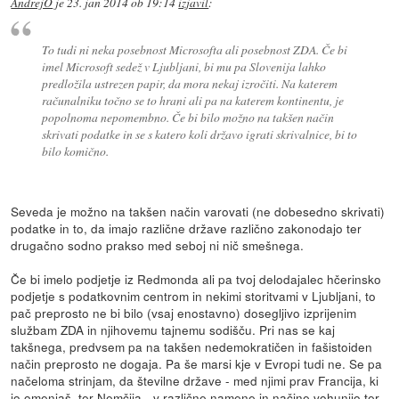
AndrejO
je
23. jan 2014 ob 19:14
izjavil
:
To tudi ni neka posebnost Microsofta ali posebnost ZDA. Če bi
imel Microsoft sedež v Ljubljani, bi mu pa Slovenija lahko
predložila ustrezen papir, da mora nekaj izročiti. Na katerem
računalniku točno se to hrani ali pa na katerem kontinentu, je
popolnoma nepomembno. Če bi bilo možno na takšen način
skrivati podatke in se s katero koli državo igrati skrivalnice, bi to
bilo komično.
Seveda je možno na takšen način varovati (ne dobesedno skrivati)
podatke in to, da imajo različne države različno zakonodajo ter
drugačno sodno prakso med seboj ni nič smešnega.
Če bi imelo podjetje iz Redmonda ali pa tvoj delodajalec hčerinsko
podjetje s podatkovnim centrom in nekimi storitvami v Ljubljani, to
pač preprosto ne bi bilo (vsaj enostavno) dosegljivo izprijenim
službam ZDA in njihovemu tajnemu sodišču. Pri nas se kaj
takšnega, predvsem pa na takšen nedemokratičen in fašistoiden
način preprosto ne dogaja. Pa še marsi kje v Evropi tudi ne. Se pa
načeloma strinjam, da številne države - med njimi prav Francija, ki
jo omenjaš, ter Nemčija - v različne namene in načine vohunijo ter