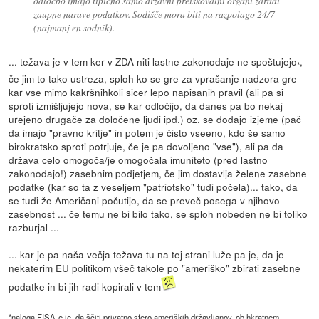
odločbo imajo tipično samo državni preiskovalni organi zaradi
zaupne narave podatkov. Sodišče mora biti na razpolago 24/7
(najmanj en sodnik).
... težava je v tem ker v ZDA niti lastne zakonodaje ne spoštujejo
,
*
če jim to tako ustreza, sploh ko se gre za vprašanje nadzora gre
kar vse mimo kakršnihkoli sicer lepo napisanih pravil (ali pa si
sproti izmišljujejo nova, se kar odločijo, da danes pa bo nekaj
urejeno drugače za določene ljudi ipd.) oz. se dodajo izjeme (pač
da imajo "pravno kritje" in potem je čisto vseeno, kdo še samo
birokratsko sproti potrjuje, če je pa dovoljeno "vse"), ali pa da
država celo omogoča/je omogočala imuniteto (pred lastno
zakonodajo!) zasebnim podjetjem, če jim dostavlja želene zasebne
podatke (kar so ta z veseljem "patriotsko" tudi počela)... tako, da
se tudi že Američani počutijo, da se preveč posega v njihovo
zasebnost ... če temu ne bi bilo tako, se sploh nobeden ne bi toliko
razburjal ...
... kar je pa naša večja težava tu na tej strani luže pa je, da je
nekaterim EU politikom všeč takole po "ameriško" zbirati zasebne
podatke in bi jih radi kopirali v tem
*naloga FISA-e je, da ščiti privatno sfero ameriških državljanov, ob hkratnem