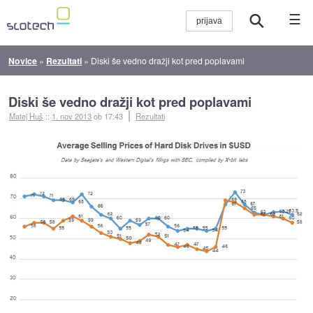
☰
Novice
»
Rezultati
»
Diski še vedno dražji kot pred poplavami
Diski še vedno dražji kot pred poplavami
Matej Huš
::
1. nov 2013
ob 17:43
Rezultati