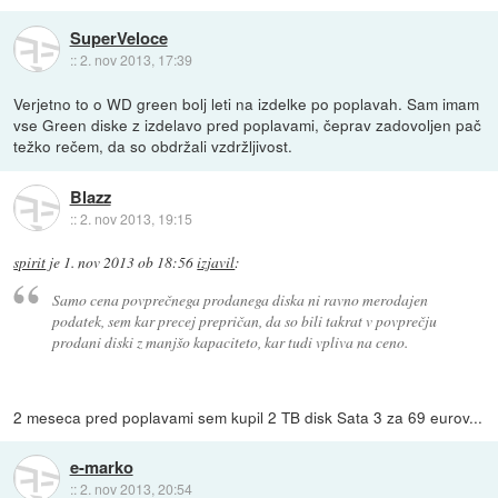
SuperVeloce
::
2. nov 2013, 17:39
Verjetno to o WD green bolj leti na izdelke po poplavah. Sam imam
vse Green diske z izdelavo pred poplavami, čeprav zadovoljen pač
težko rečem, da so obdržali vzdržljivost.
Blazz
::
2. nov 2013, 19:15
spirit
je
1. nov 2013 ob 18:56
izjavil
:
Samo cena povprečnega prodanega diska ni ravno merodajen
podatek, sem kar precej prepričan, da so bili takrat v povprečju
prodani diski z manjšo kapaciteto, kar tudi vpliva na ceno.
2 meseca pred poplavami sem kupil 2 TB disk Sata 3 za 69 eurov...
e-marko
::
2. nov 2013, 20:54