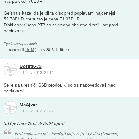
nas pa okoli 70EUR.
Geizhals kaze, da je bil ta disk pred poplavami najcenejsi
52.78EUR, trenutno je cena 71.07EUR.
Diski do vkljucno 2TB so se vedno obcutno drazji, kot pred
poplavami.
Zgodovina sprememb…
spremenil:
Dr_M
(
1. nov 2013 ob 19:14
)
BorutK-73
::
1. nov 2013, 21:14
Se je pa uresničil SSD prodor, ki so ga napovedovali med
poplavami.
McAjvar
::
1. nov 2013, 22:37
XIIT
je
1. nov 2013 ob 19:04
izjavil
:
Pred poplavami je (v Nemčiji) najcenejši 2TB disk (Samsung