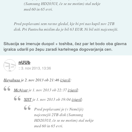
(Samsung HD203UI, če se ne motim) stal nekje
med 60 in 65 evri.
Pred poplavami sem ravno gledal, kje bi pri nas kupil nov 2TB
disk. Pri Funtechu mislim da je bil 63 EUR. Ni bil niti najcenejši.
Situacija se imenuje duopol + toshiba, čez par let bodo oba glavna
igralca udarili po žepu zaradi kartelnega dogovarjanja cen.
nUUb
::
3. nov 2013, 13:36
Hayabusa
je
2. nov 2013 ob 21:46
izjavil
:
McAjvar
je
1. nov 2013 ob 22:37
izjavil
:
XIIT
je
1. nov 2013 ob 19:04
izjavil
:
Pred poplavami je (v Nemčiji)
najcenejši 2TB disk (Samsung
HD203UI, če se ne motim) stal nekje
med 60 in 65 evri.