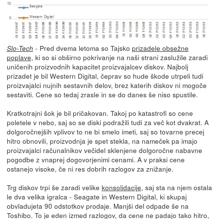
- Pred dvema letoma so Tajsko
prizadele obsežne
Slo-Tech
poplave
, ki so si obširno pokrivanje na naši strani zaslužile zaradi
uničenih proizvodnih kapacitet proizvajalcev diskov. Najbolj
prizadet je bil Western Digital, čeprav so hude škode utrpeli tudi
proizvajalci nujnih sestavnih delov, brez katerih diskov ni mogoče
sestaviti. Cene so tedaj zrasle in se do danes še niso spustile.
Kratkotrajni šok je bil pričakovan. Takoj po katastrofi so cene
poletele v nebo, saj so se diski podražili tudi za več kot dvakrat. A
dolgoročnejših vplivov to ne bi smelo imeti, saj so tovarne precej
hitro obnovili, proizvodnja je spet stekla, na nameček pa imajo
proizvajalci računalnikov večidel sklenjene dolgoročne nabavne
pogodbe z vnaprej dogovorjenimi cenami. A v praksi cene
ostanejo visoke, če ni res dobrih razlogov za znižanje.
Trg diskov trpi še zaradi velike
konsolidacije
, saj sta na njem ostala
le dva velika igralca - Seagate in Western Digital, ki skupaj
obvladujeta 90 odstotkov prodaje. Manjši del odpade še na
Toshibo. To je eden izmed razlogov, da cene ne padajo tako hitro,