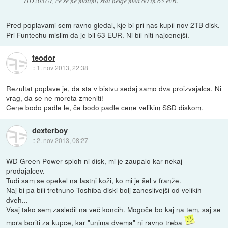
HD203UI, če se ne motim) stal nekje med 60 in 65 evri.
Pred poplavami sem ravno gledal, kje bi pri nas kupil nov 2TB disk.
Pri Funtechu mislim da je bil 63 EUR. Ni bil niti najcenejši.
teodor
::
1. nov 2013, 22:38
Rezultat poplave je, da sta v bistvu sedaj samo dva proizvajalca. Ni
vrag, da se ne moreta zmeniti!
Cene bodo padle le, če bodo padle cene velikim SSD diskom.
dexterboy
::
2. nov 2013, 08:27
WD Green Power sploh ni disk, mi je zaupalo kar nekaj
prodajalcev.
Tudi sam se opekel na lastni koži, ko mi je šel v franže.
Naj bi pa bili tretnuno Toshiba diski bolj zaneslivejši od velikih
dveh...
Vsaj tako sem zasledil na več koncih. Mogoče bo kaj na tem, saj se
mora boriti za kupce, kar "unima dvema" ni ravno treba