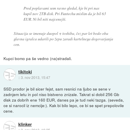
Pred poplavami sem ravno gledal, kje bi pri nas
kupil nov 2TB disk. Pri Funtechu mislim da je bil 63
EUR. Ni bil niti najcenejši.
Situacija se imenuje duopol + toshiba, čez par let bodo oba
glavna igralca udarili po žepu zaradi kartelnega dogovarjanja
cen.
Kupci bomo pa še vedno (na)stradali.
tikitoki
::
3. nov 2013, 15:47
SSD prodor je bil sicer fejst, sam resnici na ljubo se sene v
zadnjem letu in pol niso bistveno znizale. Takrat si dobil 256 Gb
disk za dobrih ene 160 EUR, danes pa je tud neki tazga. (seveda,
ce si narocil iz nemcije:). Kak bi bilo lepo, ce bi se spet prepolovile
cene.
klinker
::
3. nov 2013, 16:25