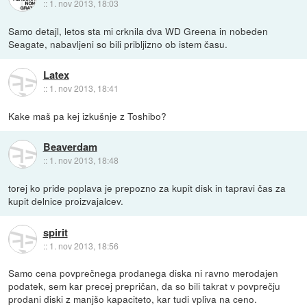
::
1. nov 2013, 18:03
Samo detajl, letos sta mi crknila dva WD Greena in nobeden
Seagate, nabavljeni so bili pribljizno ob istem času.
Latex
::
1. nov 2013, 18:41
Kake maš pa kej izkušnje z Toshibo?
Beaverdam
::
1. nov 2013, 18:48
torej ko pride poplava je prepozno za kupit disk in tapravi čas za
kupit delnice proizvajalcev.
spirit
::
1. nov 2013, 18:56
Samo cena povprečnega prodanega diska ni ravno merodajen
podatek, sem kar precej prepričan, da so bili takrat v povprečju
prodani diski z manjšo kapaciteto, kar tudi vpliva na ceno.