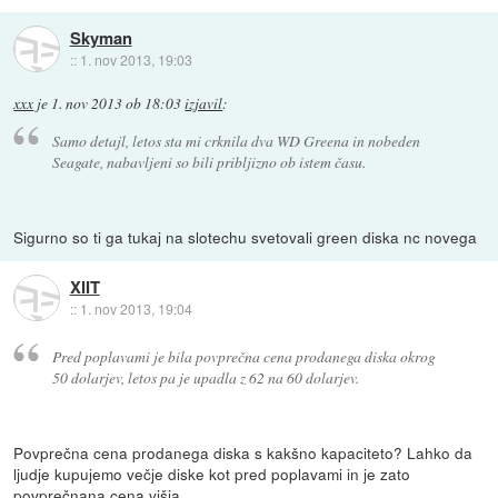
Skyman
::
1. nov 2013, 19:03
xxx
je
1. nov 2013 ob 18:03
izjavil
:
Samo detajl, letos sta mi crknila dva WD Greena in nobeden
Seagate, nabavljeni so bili pribljizno ob istem času.
Sigurno so ti ga tukaj na slotechu svetovali green diska nc novega
XIIT
::
1. nov 2013, 19:04
Pred poplavami je bila povprečna cena prodanega diska okrog
50 dolarjev, letos pa je upadla z 62 na 60 dolarjev.
Povprečna cena prodanega diska s kakšno kapaciteto? Lahko da
ljudje kupujemo večje diske kot pred poplavami in je zato
povprečnana cena višja.