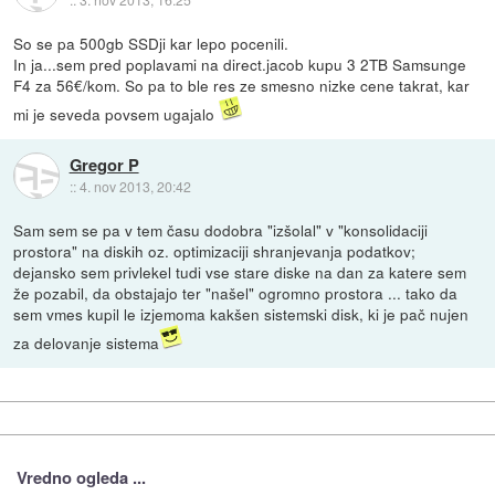
So se pa 500gb SSDji kar lepo pocenili.
In ja...sem pred poplavami na direct.jacob kupu 3 2TB Samsunge
F4 za 56€/kom. So pa to ble res ze smesno nizke cene takrat, kar
mi je seveda povsem ugajalo
Gregor P
::
4. nov 2013, 20:42
Sam sem se pa v tem času dodobra "izšolal" v "konsolidaciji
prostora" na diskih oz. optimizaciji shranjevanja podatkov;
dejansko sem privlekel tudi vse stare diske na dan za katere sem
že pozabil, da obstajajo ter "našel" ogromno prostora ... tako da
sem vmes kupil le izjemoma kakšen sistemski disk, ki je pač nujen
za delovanje sistema
Vredno ogleda ...