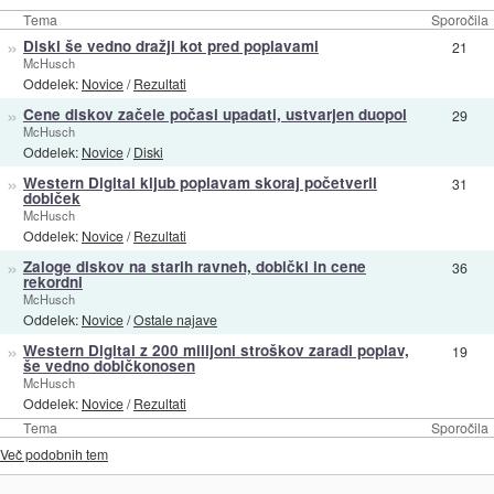
Tema
Sporočila
»
Diski še vedno dražji kot pred poplavami
21
McHusch
Oddelek:
Novice
/
Rezultati
»
Cene diskov začele počasi upadati, ustvarjen duopol
29
McHusch
Oddelek:
Novice
/
Diski
»
Western Digital kljub poplavam skoraj početveril
31
dobiček
McHusch
Oddelek:
Novice
/
Rezultati
»
Zaloge diskov na starih ravneh, dobički in cene
36
rekordni
McHusch
Oddelek:
Novice
/
Ostale najave
»
Western Digital z 200 milijoni stroškov zaradi poplav,
19
še vedno dobičkonosen
McHusch
Oddelek:
Novice
/
Rezultati
Tema
Sporočila
Več podobnih tem