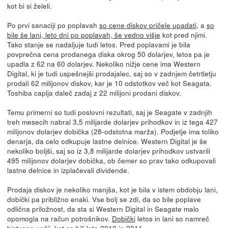
kot bi si želeli.
Po prvi sanaciji po poplavah
so cene diskov pričele upadati
, a
so
bile še lani, leto dni po poplavah, še vedno višje
kot pred njimi.
Tako stanje se nadaljuje tudi letos. Pred poplavami je bila
povprečna cena prodanega diska okrog 50 dolarjev, letos pa je
upadla z 62 na 60 dolarjev. Nekoliko nižje cene ima Western
Digital, ki je tudi uspešnejši prodajalec, saj so v zadnjem četrtletju
prodali 62 milijonov diskov, kar je 10 odstotkov več kot Seagata.
Toshiba caplja daleč zadaj z 22 milijoni prodani diskov.
Temu primerni so tudi poslovni rezultati, saj je Seagate v zadnjih
treh mesecih nabral 3,5 milijarde dolarjev prihodkov in iz tega 427
milijonov dolarjev dobička (28-odstotna marža). Podjetje ima toliko
denarja, da celo odkupuje lastne delnice. Western Digital je še
nekoliko boljši, saj so iz 3,8 milijarde dolarjev prihodkov ustvarili
495 milijonov dolarjev dobička, ob čemer so prav tako odkupovali
lastne delnice in izplačevali dividende.
Prodaja diskov je nekoliko manjša, kot je bila v istem obdobju lani,
dobički pa približno enaki. Vse bolj se zdi, da so bile poplave
odlična priložnost, da sta si Western Digital in Seagate malo
opomogla na račun potrošnikov.
Dobički
letos in lani so namreč
bistveno
večji
, kot so bili leta 2010 in 2011.