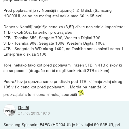
Pred poplavami je (v Nemčiji) najcenejši 2TB disk (Samsung
HD203UI, če se ne motim) stal nekje med 60 in 65 evri.
Danes v Nemčiji najnižje cene za (3,5") diske naslednje kapacitete:
1TB - okoli 50€, katerikoli proizvajalec
2TB - Toshiba 65€, Seagate 70€, Western Digital 70€
3TB - Toshiba 90€, Seagate 100€, Western Digital 100€
4TB - Seagate in WD okrog 140€, od Toshibe sem zasledil samo 1
Enterprise disk za 310€
Torej nekako tako kot pred poplavami, razen 3TB in 4TB diskov ki
so se pocenil (drugače ne bi mogli konkurirati 2TB diskom)
Podražitev je opazna samo pri diskih pod 1TB, ki imajo zdaj okrog
10€ višjo ceno kot pred poplavami... Morda pa nam želijo
proizvajalci s temi cenami nekaj sporočiti
Dr_M
::
1. nov 2013, 19:10
Samsung Spinpoint F4EG (HD204UI) je bil v tujini 50-55EUR, pri