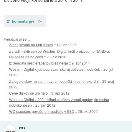
21 komentarjev
Preberite si še…
Zmanjkovalo bo tudi diskov
::
17. feb 2026
Zaradi nizkih cen bo Western Digital krčil proizvodnjo NAND-a,
DRAM se ne bo cenil
::
28. okt 2018
Iz Seagata šest terabajtov brez helija
::
9. apr 2014
Western Digital kljub poplavam skoraj početveril dobiček
::
26. jul
2012
Zaloge diskov na starih ravneh, dobički in cene rekordni
::
29. maj
2012
Cene diskov se umirjajo
::
3. apr 2012
Western Digital z 200 milijoni stroškov zaradi poplav, še vedno
dobičkonosen
::
25. jan 2012
WD uspešen, povečuje investicije v SSD
::
26. okt 2009
xxx