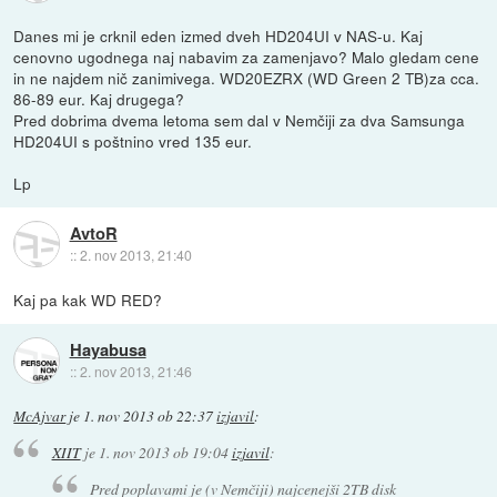
Danes mi je crknil eden izmed dveh HD204UI v NAS-u. Kaj
cenovno ugodnega naj nabavim za zamenjavo? Malo gledam cene
in ne najdem nič zanimivega. WD20EZRX (WD Green 2 TB)za cca.
86-89 eur. Kaj drugega?
Pred dobrima dvema letoma sem dal v Nemčiji za dva Samsunga
HD204UI s poštnino vred 135 eur.
Lp
AvtoR
::
2. nov 2013, 21:40
Kaj pa kak WD RED?
Hayabusa
::
2. nov 2013, 21:46
McAjvar
je
1. nov 2013 ob 22:37
izjavil
:
XIIT
je
1. nov 2013 ob 19:04
izjavil
:
Pred poplavami je (v Nemčiji) najcenejši 2TB disk