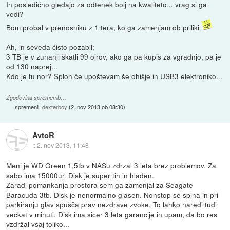
In posledično gledajo za odtenek bolj na kwaliteto... vrag si ga
vedi?
Bom probal v prenosniku z 1 tera, ko ga zamenjam ob priliki
Ah, in seveda ćisto pozabil;
3 TB je v zunanji škatli 99 ojrov, ako ga pa kupiš za vgradnjo, pa je
od 130 naprej...
Kdo je tu nor? Sploh če upoštevam še ohišje in USB3 elektroniko...
Zgodovina sprememb…
spremenil:
dexterboy
(
2. nov 2013 ob 08:30
)
AvtoR
::
2. nov 2013, 11:48
Meni je WD Green 1,5tb v NASu zdrzal 3 leta brez problemov. Za
sabo ima 15000ur. Disk je super tih in hladen.
Zaradi pomankanja prostora sem ga zamenjal za Seagate
Baracuda 3tb. Disk je nenormalno glasen. Nonstop se spina in pri
parkiranju glav spušča prav nezdrave zvoke. To lahko naredi tudi
večkat v minuti. Disk ima sicer 3 leta garancije in upam, da bo res
vzdržal vsaj toliko...