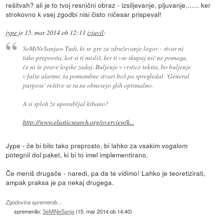
rešitvah? ali je to tvoj resnični obraz - izsiljevanje, pljuvanje,...... ker
strokovno k vsej zgodbi nisi čisto ničesar prispeval!
jype
je
15. mar 2014 ob 12:11
izjavil
:
SeMiNeSanja> Tudi, ki se gre za združevanje logov - stvar ni
tako preprosta, kot si ti misliš, ker ti vse skupaj nič ne pomaga,
če ni še prave logike zadaj. Buljenje v vrstice teksta, bo buljenje
v false alarme, ta pomembne stvari boš pa spregledal. 'General
purpose' rešitve se tu ne obnesejo glih optimalno.
A si sploh že uporabljal kibano?
http://www.elasticsearch.org/overview/k...
Jype - če bi bilo tako preprosto, bi lahko za vsakim vogalom
potegnil dol paket, ki bi to imel implementirano.
Če meniš drugače - naredi, pa da te vidimo! Lahko je teoretizirati,
ampak praksa je pa nekaj drugega.
Zgodovina sprememb…
spremenilo:
SeMiNeSanja
(
15. mar 2014 ob 14:40
)