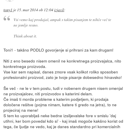
tony1
je
15. mar 2014 ob 12:04
izjavil
:
Vsi vemo kaj prodajaš, ampak s takim pisanjem te nihče več te
ne jemlje resno.
Think about it.
Toni1 - takšno PODLO govorjenje si prihrani za kam drugam!
Niti z eno besedo nisem omenil ne konkretnega proizvajalca, nito
konkretnega proizvoda.
Vse kar sem napisal, danes zmore vsak kolikot roliko sposoben
profesionalni proizvod, zato je tvoje pisanje dobesedno hinavsko!
Še več - ne le v tem postu, tudi v nobenem drugem nisem omenjal
ne proizvajalcev, niti proizvodov s katerimi delam.
Če imaš ti morda probleme s katerim podjetjem, ki prodaja
določene rešitve (pojma nimam, katere ti gredo na jetra), to ne
projeciraj na mene!
S tem ko uporabljaš neke bedne izsiljevalske fore v smislu 'daj
utihni, ker bom povedal kdo si' - kaj imaš mogoče kakšno korist od
tega, če ljudje ne vedo, kaj je danes standardno pri komercialnih