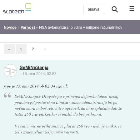
☰
Novice
»
Varnost
»
NSA avtomatizirano vdira v milijone računalnikov
2
»
«
1
SeMiNeSanja
::
15. mar 2014, 02:53
jype
je
15. mar 2014 ob 02:34
izjavil
:
SeMiNeSanja> Drugače pa v principu dejansko lahko 'nekaj
podobnega' postaviš na Linuxu - samo administracija bo pa
nočna mora in boš zelo hitro ugotovil, da bi se splačalo dati še
tistih 250 zraven, kolikor si mislil, da boš prihranil.
V resnici nič ne prihraniš, če plačaš 250 več - dela je enako, če
želiš zagotavljati željen nivo varnosti.