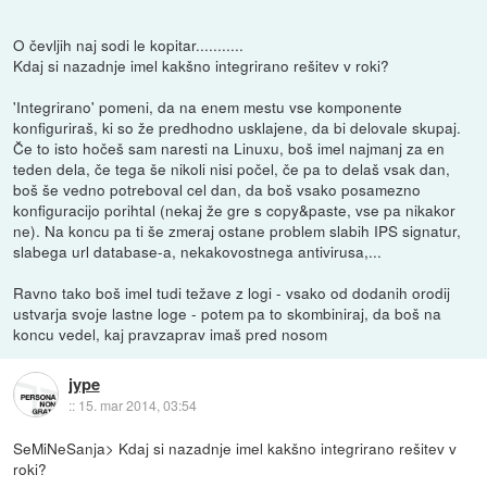
O čevljih naj sodi le kopitar...........
Kdaj si nazadnje imel kakšno integrirano rešitev v roki?
'Integrirano' pomeni, da na enem mestu vse komponente
konfiguriraš, ki so že predhodno usklajene, da bi delovale skupaj.
Če to isto hočeš sam naresti na Linuxu, boš imel najmanj za en
teden dela, če tega še nikoli nisi počel, če pa to delaš vsak dan,
boš še vedno potreboval cel dan, da boš vsako posamezno
konfiguracijo porihtal (nekaj že gre s copy&paste, vse pa nikakor
ne). Na koncu pa ti še zmeraj ostane problem slabih IPS signatur,
slabega url database-a, nekakovostnega antivirusa,...
Ravno tako boš imel tudi težave z logi - vsako od dodanih orodij
ustvarja svoje lastne loge - potem pa to skombiniraj, da boš na
koncu vedel, kaj pravzaprav imaš pred nosom
jype
::
15. mar 2014, 03:54
SeMiNeSanja> Kdaj si nazadnje imel kakšno integrirano rešitev v
roki?