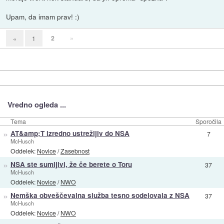
Upam, da imam prav! :)
2
»
«
1
Vredno ogleda ...
Tema
Sporočila
»
AT&amp;T izredno ustrežljiv do NSA
7
McHusch
Oddelek:
Novice
/
Zasebnost
»
NSA ste sumljivi, že če berete o Toru
37
McHusch
Oddelek:
Novice
/
NWO
»
Nemška obveščevalna služba tesno sodelovala z NSA
37
McHusch
Oddelek:
Novice
/
NWO