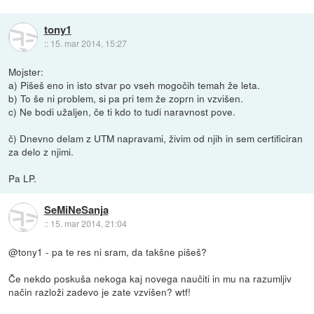
tony1
::
15. mar 2014, 15:27
Mojster:
a) Pišeš eno in isto stvar po vseh mogočih temah že leta.
b) To še ni problem, si pa pri tem že zoprn in vzvišen.
c) Ne bodi užaljen, če ti kdo to tudi naravnost pove.
č) Dnevno delam z UTM napravami, živim od njih in sem certificiran
za delo z njimi.
Pa LP.
SeMiNeSanja
::
15. mar 2014, 21:04
@tony1 - pa te res ni sram, da takšne pišeš?
Če nekdo poskuša nekoga kaj novega naučiti in mu na razumljiv
način razloži zadevo je zate vzvišen? wtf!