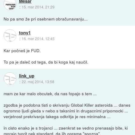
Mesar
::
15. mar 2014, 21:29
No pa smo že pri osebnem obračunavanju...
tony1
::
16. mar 2014, 12:45
Kar počneš je FUD.
To pa je daleč od tega, da bi koga kaj naučil.
link_up
::
22. maj 2014, 13:58
mam ze kar malo obcutek, da nas fopajo s tem ...
zgodba je podobna tisti o skrivanju Global Killer asteroida ... danes
ogromno ljudi gleda v nebo s taksnimi in drugacnimi pripomocki ...
verjetnost prekrivanja takega odkritja je res minimalna ...
in cisto enako je s trojanci ... zaenkrat se vedno prenasajo bite, ki
morajo tvorit nek standard, da jih oprema "spozna".