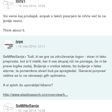
tony1
::
15. mar 2014, 12:04
Vsi vemo kaj prodajaš, ampak s takim pisanjem te nihče več te ne
jemlje resno.
Think about it.
jype
::
15. mar 2014, 12:11
SeMiNeSanja> Tudi, ki se gre za združevanje logov - stvar ni tako
preprosta, kot si ti misliš, ker ti vse skupaj nič ne pomaga, če ni še
prave logike zadaj. Buljenje v vrstice teksta, bo buljenje v false
alarme, ta pomembne stvari boš pa spregledal. 'General purpose'
rešitve se tu ne obnesejo glih optimalno.
A si sploh že uporabljal kibano?
http://www.elasticsearch.org/overview/k...
SeMiNeSanja
::
15. mar 2014, 14:38