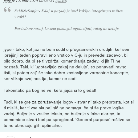
jype
je
15. mar 2014 ob 03:54
izjavil
:
SeMiNeSanja> Kdaj si nazadnje imel kakšno integrirano rešitev
v roki?
Par tednov nazaj, ko sem pomagal ugotavljati, zakaj ne deluje.
jype - tako, kot jaz ne bom sodil o programerskih orodjih, ker sem
'prejšnji teden popravil eno vrstico v C-ju in prevedel zadevo', bi
bilo dobro, da bi se ti vzdržal komentiranja zadev, ki jih TI ne
poznaš. Taki, ki 'ugotavljajo zakaj ne deluje', so ponavadi ravno
tisti, ki potem zaj* še tako dobro zastavljene varnostne koncepte,
ker vtikajo svoj nos tja, kamor ne sodi.
Takointako pa bog ne ve, kera jajca si to gledal!
Tudi, ki se gre za združevanje logov - stvar ni tako preprosta, kot si
ti misliš, ker ti vse skupaj nič ne pomaga, če ni še prave logike
zadaj. Buljenje v vrstice teksta, bo buljenje v false alarme, ta
pomembne stvari boš pa spregledal. 'General purpose' rešitve se
tu ne obnesejo glih optimalno.