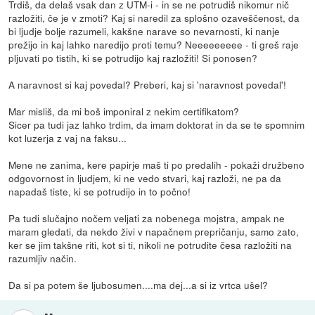
Trdiš, da delaš vsak dan z UTM-i - in se ne potrudiš nikomur nič
razložiti, če je v zmoti? Kaj si naredil za splošno ozaveščenost, da
bi ljudje bolje razumeli, kakšne narave so nevarnosti, ki nanje
prežijo in kaj lahko naredijo proti temu? Neeeeeeeee - ti greš raje
pljuvati po tistih, ki se potrudijo kaj razložiti! Si ponosen?
A naravnost si kaj povedal? Preberi, kaj si 'naravnost povedal'!
Mar misliš, da mi boš imponiral z nekim certifikatom?
Sicer pa tudi jaz lahko trdim, da imam doktorat in da se te spomnim
kot luzerja z vaj na faksu...
Mene ne zanima, kere papirje maš ti po predalih - pokaži družbeno
odgovornost in ljudjem, ki ne vedo stvari, kaj razloži, ne pa da
napadaš tiste, ki se potrudijo in to počno!
Pa tudi slučajno nočem veljati za nobenega mojstra, ampak ne
maram gledati, da nekdo živi v napačnem prepričanju, samo zato,
ker se jim takšne riti, kot si ti, nikoli ne potrudite česa razložiti na
razumljiv način.
Da si pa potem še ljubosumen....ma dej...a si iz vrtca ušel?