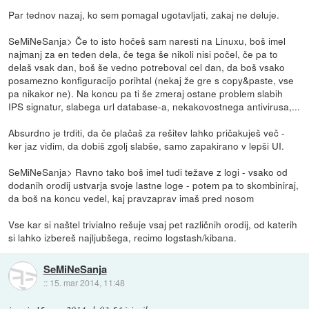
Par tednov nazaj, ko sem pomagal ugotavljati, zakaj ne deluje.
SeMiNeSanja> Če to isto hočeš sam naresti na Linuxu, boš imel
najmanj za en teden dela, če tega še nikoli nisi počel, če pa to
delaš vsak dan, boš še vedno potreboval cel dan, da boš vsako
posamezno konfiguracijo porihtal (nekaj že gre s copy&paste, vse
pa nikakor ne). Na koncu pa ti še zmeraj ostane problem slabih
IPS signatur, slabega url database-a, nekakovostnega antivirusa,...
Absurdno je trditi, da če plačaš za rešitev lahko pričakuješ več -
ker jaz vidim, da dobiš zgolj slabše, samo zapakirano v lepši UI.
SeMiNeSanja> Ravno tako boš imel tudi težave z logi - vsako od
dodanih orodij ustvarja svoje lastne loge - potem pa to skombiniraj,
da boš na koncu vedel, kaj pravzaprav imaš pred nosom
Vse kar si naštel trivialno rešuje vsaj pet različnih orodij, od katerih
si lahko izbereš najljubšega, recimo logstash/kibana.
SeMiNeSanja
::
15. mar 2014, 11:48