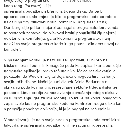
kodo (ang.
), ki je
firmware
spreminjala podatke pri branju iz trdega diska. Da pa bi
spremembe ostale trajne, je bilo to programsko kodo potrebno
naložiti na tim. bliskovni bralni pomnilnik (ang.
).
flash ROM
Domburg si je pri tem najprej pomagal s programatorjem, vendar
ta postopek zahteva, da bliskovni bralni pomnilniški čip najprej
odlotamo iz kontrolerja, ga priklopimo na programator, nanj
naložimo svojo programsko kodo in ga potem prilotamo nazaj na
kontroler.
V naslednjem koraku je nato skušal ugotoviti, ali bi bilo na
bliskovni bralni pomnilnik mogoče podatke zapisati kar s pomočjo
namenske aplikacije, preko računalnika. Malce raziskovanja je
pokazalo, da Western Digital dejansko omogoča tim. flashanje
svojih trdih diskov. Našel je tudi članek Ariela Berkmana o
skrivanju podatkov na tim. rezervirane sektorje trdega diska ter
posebno Linux orodje za nastavljanje obnašanja trdega diska v
času mirovanja (gre za
idle3-tools
). To mu je na koncu omogočilo
zapis svoje lastne programske kode na kontroler trdega diska kar
s pomočjo posebne aplikacije, ki jo je pognal na računalniku.
V nadaljevanju je nato svojo strojno programsko kodo modificiral
tako, da je spreminjala podatke, ki jih je računalnik prebral iz