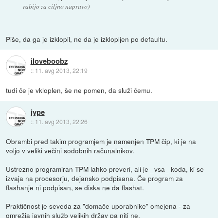
rabijo za ciljno napravo)
Piše, da ga je izklopil, ne da je izklopljen po defaultu.
iloveboobz
::
11. avg 2013, 22:19
tudi če je vkloplen, še ne pomen, da služi čemu.
jype
::
11. avg 2013, 22:26
Obrambi pred takim programjem je namenjen TPM čip, ki je na
voljo v veliki večini sodobnih računalnikov.
Ustrezno programiran TPM lahko preveri, ali je _vsa_ koda, ki se
izvaja na procesorju, dejansko podpisana. Če program za
flashanje ni podpisan, se diska ne da flashat.
Praktičnost je seveda za "domače uporabnike" omejena - za
omrežja javnih služb velikih držav pa niti ne.