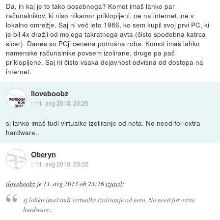
Da, in kaj je to tako posebnega? Komot imaš lahko par
računalnikov, ki niso nikamor priklopljeni, ne na internet, ne v
lokalno omrežje. Saj ni več leto 1986, ko sem kupil svoj prvi PC, ki
je bil 4x dražji od mojega takratnega avta (čisto spodobna katrca
sicer). Danes so PCji cenena potrošna roba. Komot imaš lahko
namenske računalnike povsem izolirane, druge pa pač
priklopljene. Saj ni čisto vsaka dejavnost odvisna od dostopa na
internet.
iloveboobz
::
11. avg 2013, 23:26
sj lahko imaš tudi virtualke izoliranje od neta. No need for extra
hardware..
Oberyn
::
11. avg 2013, 23:32
iloveboobz
je
11. avg 2013 ob 23:26
izjavil
:
sj lahko imaš tudi virtualke izoliranje od neta. No need for extra
hardware..