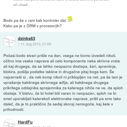
ali cloud..
Bodo pa še v ram kak kontroler dal.
Kako pa je z DRM v procesorjih?
dzinks63
::
11. avg 2013, 21:08
Počasi bodo stvari prišle na dan, vsega ne bomo izvedeli nikoli,
očitno ima vsaka naprava ali celo komponenta neka skrivna vrata
ali kaj drugega, da se lahko neopazno dostopa, šari, spreminja,
blokira, pošilja podatke takšne in drugačne pitaj boga kam. Še
najvarneši si , da nek komp nikoli ni priklopljen na net, pa še tam je
vprašanje kakšnega skrivnega wifija, ali kakšnega drugega
prikritega oddajnika sprejemnika za katerega nihče ne ve, da sploh
obstaja. V bistvu, če bi hotel biti varen in neopazen, sploh ne bi
smel uporabljati katerekoli elektronske naprave, prišli pa smo tako
daleč, da je to praktično že sedaj skoraj nemogoče, kaj šele v
prihodnosti.
HardFu