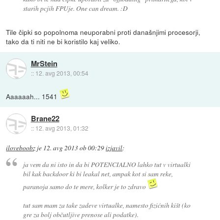
starih pcjih FPUje. One can dream. :D
Tile čipki so popolnoma neuporabni proti današnjimi procesorji,
tako da ti niti ne bi koristilo kaj veliko.
MrStein
::
12. avg 2013, 00:54
Aaaaaah... 1541
Brane22
::
12. avg 2013, 01:32
iloveboobz
je
12. avg 2013 ob 00:29
izjavil
:
ja vem da ni isto in da bi POTENCIALNO lahko tut v virtualki
bil kak backdoor ki bi leakal net, ampak kot si sam reke,
paranoja samo do te mere, kolker je to zdravo
tut sam mam za take zadeve virtualke, namesto fizićnih kišt (ko
gre za bolj občutljive prenose ali podatke).