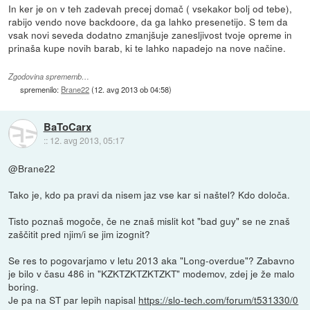
In ker je on v teh zadevah precej domač ( vsekakor bolj od tebe),
rabijo vendo nove backdoore, da ga lahko presenetijo. S tem da
vsak novi seveda dodatno zmanjšuje zanesljivost tvoje opreme in
prinaša kupe novih barab, ki te lahko napadejo na nove načine.
Zgodovina sprememb…
spremenilo:
Brane22
(
12. avg 2013 ob 04:58
)
BaToCarx
::
12. avg 2013, 05:17
@Brane22
Tako je, kdo pa pravi da nisem jaz vse kar si naštel? Kdo določa.
Tisto poznaš mogoče, če ne znaš mislit kot "bad guy" se ne znaš
zaščitit pred njim/i se jim izognit?
Se res to pogovarjamo v letu 2013 aka "Long-overdue"? Zabavno
je bilo v času 486 in "KZKTZKTZKTZKT" modemov, zdej je že malo
boring.
Je pa na ST par lepih napisal
https://slo-tech.com/forum/t531330/0