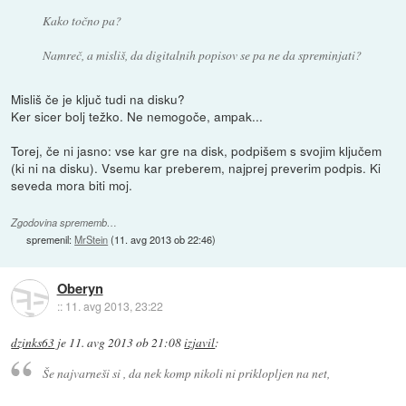
Kako točno pa?
Namreč, a misliš, da digitalnih popisov se pa ne da spreminjati?
Misliš če je ključ tudi na disku?
Ker sicer bolj težko. Ne nemogoče, ampak...
Torej, če ni jasno: vse kar gre na disk, podpišem s svojim ključem
(ki ni na disku). Vsemu kar preberem, najprej preverim podpis. Ki
seveda mora biti moj.
Zgodovina sprememb…
spremenil:
MrStein
(
11. avg 2013 ob 22:46
)
Oberyn
::
11. avg 2013, 23:22
dzinks63
je
11. avg 2013 ob 21:08
izjavil
:
Še najvarneši si , da nek komp nikoli ni priklopljen na net,