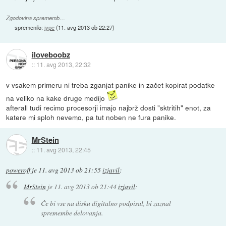
Zgodovina sprememb…
spremenilo:
jype
(
11. avg 2013 ob 22:27
)
iloveboobz
::
11. avg 2013, 22:32
v vsakem primeru ni treba zganjat panike in začet kopirat podatke
na veliko na kake druge medijo
afterall tudi recimo procesorji imajo najbrž dosti "sktritih" enot, za
katere mi sploh nevemo, pa tut noben ne fura panike.
MrStein
::
11. avg 2013, 22:45
poweroff
je
11. avg 2013 ob 21:55
izjavil
:
MrStein
je
11. avg 2013 ob 21:44
izjavil
:
Če bi vse na disku digitalno podpisal, bi zaznal
spremembe delovanja.