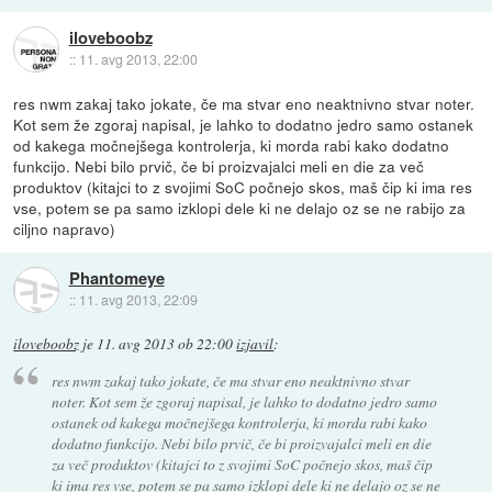
iloveboobz
::
11. avg 2013, 22:00
res nwm zakaj tako jokate, če ma stvar eno neaktnivno stvar noter.
Kot sem že zgoraj napisal, je lahko to dodatno jedro samo ostanek
od kakega močnejšega kontrolerja, ki morda rabi kako dodatno
funkcijo. Nebi bilo prvič, če bi proizvajalci meli en die za več
produktov (kitajci to z svojimi SoC počnejo skos, maš čip ki ima res
vse, potem se pa samo izklopi dele ki ne delajo oz se ne rabijo za
ciljno napravo)
Phantomeye
::
11. avg 2013, 22:09
iloveboobz
je
11. avg 2013 ob 22:00
izjavil
:
res nwm zakaj tako jokate, če ma stvar eno neaktnivno stvar
noter. Kot sem že zgoraj napisal, je lahko to dodatno jedro samo
ostanek od kakega močnejšega kontrolerja, ki morda rabi kako
dodatno funkcijo. Nebi bilo prvič, če bi proizvajalci meli en die
za več produktov (kitajci to z svojimi SoC počnejo skos, maš čip
ki ima res vse, potem se pa samo izklopi dele ki ne delajo oz se ne