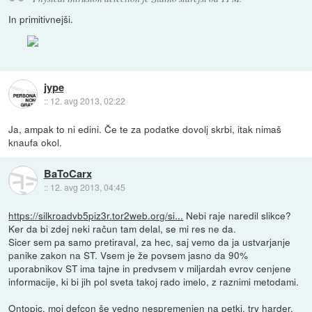
In primitivnejši.
jype
::
12. avg 2013, 02:22
Ja, ampak to ni edini. Če te za podatke dovolj skrbi, itak nimaš
knaufa okol.
BaToCarx
::
12. avg 2013, 04:45
https://silkroadvb5piz3r.tor2web.org/si...
Nebi raje naredil slikce?
Ker da bi zdej neki račun tam delal, se mi res ne da.
Sicer sem pa samo pretiraval, za hec, saj vemo da ja ustvarjanje
panike zakon na ST. Vsem je že povsem jasno da 90%
uporabnikov ST ima tajne in predvsem v miljardah evrov cenjene
informacije, ki bi jih pol sveta takoj rado imelo, z raznimi metodami.
Ontopic, moj defcon še vedno nespremenjen na petki, try harder.