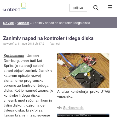
☰
Novice
»
Varnost
»
Zanimiv napad na kontroler trdega diska
Zanimiv napad na kontroler trdega diska
poweroff
::
11. avg 2013
ob 17:21
Varnost
- Jeroen
Spritesmods
Domburg, znan tudi kot
Sprite, je na svoji spletni
strani objavil
zanimiv članek v
katerem opisuje razvoj
zlonamerne programske
opreme za kontroler trdega
diska
. Kot je namreč znano, je
Analiza kontrolerja preko JTAG
kontroler trdega diska
vmesnika
vmesnik med računalnikom in
trdim diskom, oziroma del
vir:
Spritesmods
trdega diska, ki skrbi za
fizično branje in zapisovanje