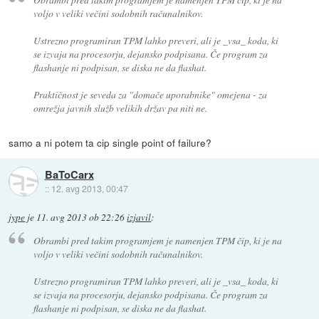
voljo v veliki večini sodobnih računalnikov.
Ustrezno programiran TPM lahko preveri, ali je _vsa_ koda, ki
se izvaja na procesorju, dejansko podpisana. Če program za
flashanje ni podpisan, se diska ne da flashat.
Praktičnost je seveda za "domače uporabnike" omejena - za
omrežja javnih služb velikih držav pa niti ne.
samo a ni potem ta cip single point of failure?
BaToCarx
::
12. avg 2013, 00:47
jype
je
11. avg 2013 ob 22:26
izjavil
:
Obrambi pred takim programjem je namenjen TPM čip, ki je na
voljo v veliki večini sodobnih računalnikov.
Ustrezno programiran TPM lahko preveri, ali je _vsa_ koda, ki
se izvaja na procesorju, dejansko podpisana. Če program za
flashanje ni podpisan, se diska ne da flashat.