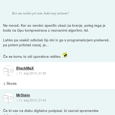
Ker sm rookie pri tem, kako naj začnem?
Ne moreš. Ker so vendor specific ukazi za branje, poleg tega je
koda na čipu kompresirana z neznanimi algoritmi, itd.
Lahko pa vsakič odločaš čip dol in ga s programatorjem prebereš,
pa potem prilotaš nazaj, ja...
Če se komu to zdi uporabna rešitev.
BlackMaX
::
11. avg 2013, 21:35
:( Skoda
MrStein
::
11. avg 2013, 21:44
Če bi vse na disku digitalno podpisal, bi zaznal spremembe