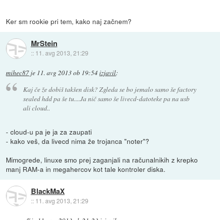
Ker sm rookie pri tem, kako naj začnem?
MrStein
::
11. avg 2013, 21:29
mihec87
je
11. avg 2013 ob 19:54
izjavil
:
Kaj če že dobiš takšen disk? Zgleda se bo jemalo samo še factory
sealed hdd pa še tu....Ja nič samo še livecd-datoteke pa na usb
ali cloud..
- cloud-u pa je ja za zaupati
- kako veš, da livecd nima že trojanca "noter"?
Mimogrede, linuxe smo prej zaganjali na računalnikih z krepko
manj RAM-a in megahercov kot tale kontroler diska.
BlackMaX
::
11. avg 2013, 21:29