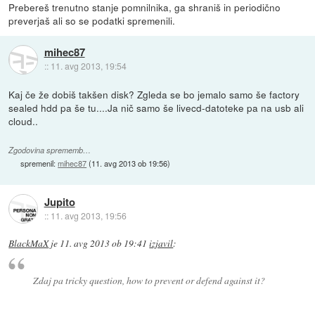
Prebereš trenutno stanje pomnilnika, ga shraniš in periodično
preverjaš ali so se podatki spremenili.
mihec87
::
11. avg 2013, 19:54
Kaj če že dobiš takšen disk? Zgleda se bo jemalo samo še factory
sealed hdd pa še tu....Ja nič samo še livecd-datoteke pa na usb ali
cloud..
Zgodovina sprememb…
spremenil:
mihec87
(
11. avg 2013 ob 19:56
)
Jupito
::
11. avg 2013, 19:56
BlackMaX
je
11. avg 2013 ob 19:41
izjavil
:
Zdaj pa tricky question, how to prevent or defend against it?