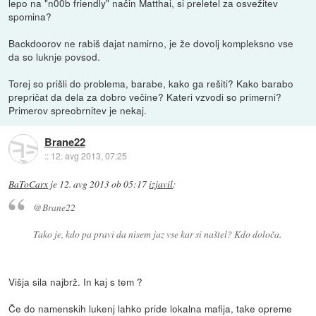
lepo na "n00b friendly" način Matthai, si preletel za osvežitev
spomina?
Backdoorov ne rabiš dajat namirno, je že dovolj kompleksno vse
da so luknje povsod.
Torej so prišli do problema, barabe, kako ga rešiti? Kako barabo
prepričat da dela za dobro večine? Kateri vzvodi so primerni?
Primerov spreobrnitev je nekaj.
Brane22
::
12. avg 2013, 07:25
BaToCarx
je
12. avg 2013 ob 05:17
izjavil
:
@Brane22
Tako je, kdo pa pravi da nisem jaz vse kar si naštel? Kdo določa.
Višja sila najbrž. In kaj s tem ?
Če do namenskih lukenj lahko pride lokalna mafija, take opreme