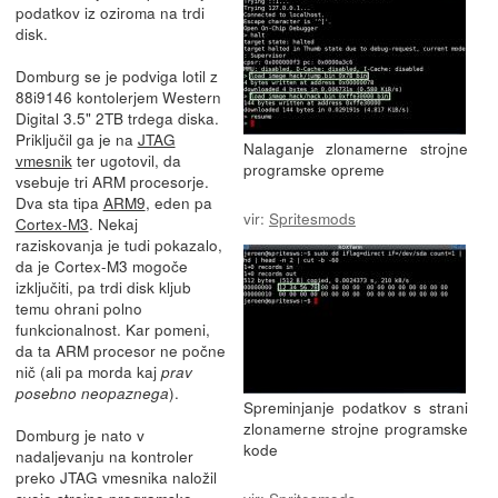
podatkov iz oziroma na trdi
disk.
Domburg se je podviga lotil z
88i9146 kontolerjem Western
Digital 3.5" 2TB trdega diska.
Priključil ga je na
JTAG
Nalaganje zlonamerne strojne
vmesnik
ter ugotovil, da
programske opreme
vsebuje tri ARM procesorje.
Dva sta tipa
ARM9
, eden pa
vir:
Spritesmods
Cortex-M3
. Nekaj
raziskovanja je tudi pokazalo,
da je Cortex-M3 mogoče
izključiti, pa trdi disk kljub
temu ohrani polno
funkcionalnost. Kar pomeni,
da ta ARM procesor ne počne
nič (ali pa morda kaj
prav
).
posebno neopaznega
Spreminjanje podatkov s strani
zlonamerne strojne programske
Domburg je nato v
kode
nadaljevanju na kontroler
preko JTAG vmesnika naložil
svojo strojno programsko
vir:
Spritesmods