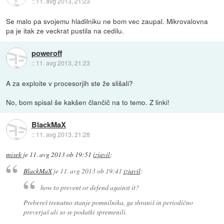
::
11. avg 2013, 21:23
Se malo pa svojemu hladilniku ne bom vec zaupal. Mikrovalovna
pa je itak ze veckrat pustila na cedilu.
poweroff
::
11. avg 2013, 21:23
A za exploite v procesorjih ste že slišali?
No, bom spisal še kakšen člančič na to temo. Z linki!
BlackMaX
::
11. avg 2013, 21:28
misek
je
11. avg 2013 ob 19:51
izjavil
:
BlackMaX
je
11. avg 2013 ob 19:41
izjavil
:
how to prevent or defend against it?
Prebereš trenutno stanje pomnilnika, ga shraniš in periodično
preverjaš ali so se podatki spremenili.