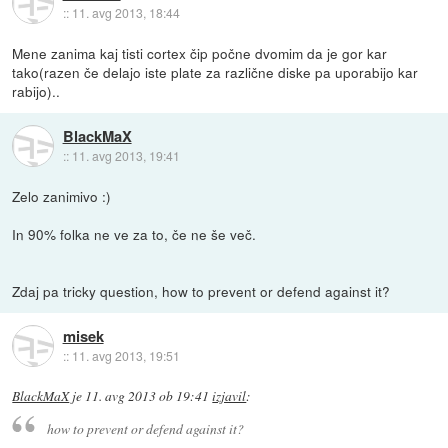
::
11. avg 2013, 18:44
Mene zanima kaj tisti cortex čip počne dvomim da je gor kar
tako(razen če delajo iste plate za različne diske pa uporabijo kar
rabijo)..
BlackMaX
::
11. avg 2013, 19:41
Zelo zanimivo :)
In 90% folka ne ve za to, če ne še več.
Zdaj pa tricky question, how to prevent or defend against it?
misek
::
11. avg 2013, 19:51
BlackMaX
je
11. avg 2013 ob 19:41
izjavil
:
how to prevent or defend against it?