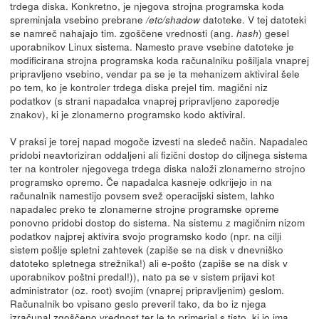
trdega diska. Konkretno, je njegova strojna programska koda
spreminjala vsebino prebrane
datoteke. V tej datoteki
/etc/shadow
se namreč nahajajo tim. zgoščene vrednosti (ang.
) gesel
hash
uporabnikov Linux sistema. Namesto prave vsebine datoteke je
modificirana strojna programska koda računalniku pošiljala vnaprej
pripravljeno vsebino, vendar pa se je ta mehanizem aktiviral šele
po tem, ko je kontroler trdega diska prejel tim. magični niz
podatkov (s strani napadalca vnaprej pripravljeno zaporedje
znakov), ki je zlonamerno programsko kodo aktiviral.
V praksi je torej napad mogoče izvesti na sledeč način. Napadalec
pridobi neavtoriziran oddaljeni ali fizični dostop do ciljnega sistema
ter na kontroler njegovega trdega diska naloži zlonamerno strojno
programsko opremo. Če napadalca kasneje odkrijejo in na
računalnik namestijo povsem svež operacijski sistem, lahko
napadalec preko te zlonamerne strojne programske opreme
ponovno pridobi dostop do sistema. Na sistemu z magičnim nizom
podatkov najprej aktivira svojo programsko kodo (npr. na cilji
sistem pošlje spletni zahtevek (zapiše se na disk v dnevniško
datoteko spletnega strežnika!) ali e-pošto (zapiše se na disk v
uporabnikov poštni predal!)), nato pa se v sistem prijavi kot
administrator (oz. root) svojim (vnaprej pripravljenim) geslom.
Računalnik bo vpisano geslo preveril tako, da bo iz njega
izračunal zgoščeno vrednost ter le to primerjal s tisto, ki jo ima