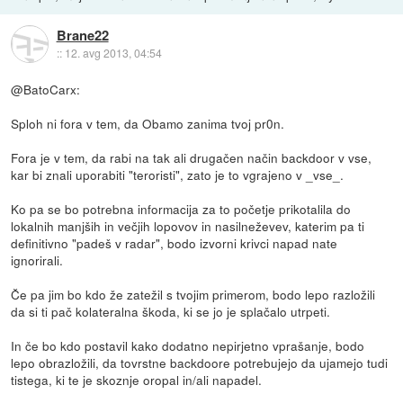
Brane22
::
12. avg 2013, 04:54
@BatoCarx:
Sploh ni fora v tem, da Obamo zanima tvoj pr0n.
Fora je v tem, da rabi na tak ali drugačen način backdoor v vse,
kar bi znali uporabiti "teroristi", zato je to vgrajeno v _vse_.
Ko pa se bo potrebna informacija za to početje prikotalila do
lokalnih manjših in večjih lopovov in nasilneževev, katerim pa ti
definitivno "padeš v radar", bodo izvorni krivci napad nate
ignorirali.
Če pa jim bo kdo že zatežil s tvojim primerom, bodo lepo razložili
da si ti pač kolateralna škoda, ki se jo je splačalo utrpeti.
In če bo kdo postavil kako dodatno nepirjetno vprašanje, bodo
lepo obrazložili, da tovrstne backdoore potrebujejo da ujamejo tudi
tistega, ki te je skoznje oropal in/ali napadel.