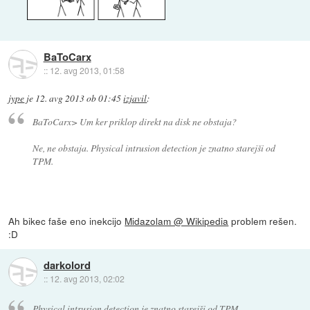
BaToCarx
::
12. avg 2013, 01:58
jype
je
12. avg 2013 ob 01:45
izjavil
:
BaToCarx> Um ker priklop direkt na disk ne obstaja?
Ne, ne obstaja. Physical intrusion detection je znatno starejši od
TPM.
Ah bikec faše eno inekcijo
Midazolam @ Wikipedia
problem rešen.
:D
darkolord
::
12. avg 2013, 02:02
Physical intrusion detection je znatno starejši od TPM.