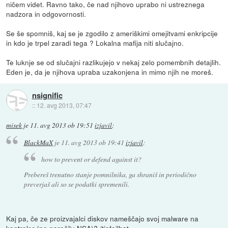
ničem videt. Ravno tako, če nad njihovo uprabo ni ustreznega
nadzora in odgovornosti.
Se še spomniš, kaj se je zgodilo z ameriškimi omejitvami enkripcije
in kdo je trpel zaradi tega ? Lokalna mafija niti slučajno.
Te luknje se od slučajni razlikujejo v nekaj zelo pomembnih detajlih.
Eden je, da je njihova upraba uzakonjena in mimo njih ne moreš.
nsignific
::
12. avg 2013, 07:47
misek
je
11. avg 2013 ob 19:51
izjavil
:
BlackMaX
je
11. avg 2013 ob 19:41
izjavil
:
how to prevent or defend against it?
Prebereš trenutno stanje pomnilnika, ga shraniš in periodično
preverjaš ali so se podatki spremenili.
Kaj pa, če ze proizvajalci diskov nameščajo svoj malware na
kontroler (po naročilu NSA)? /tinfoilhat