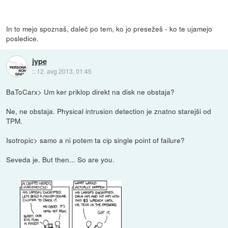
In to mejo spoznaš, daleč po tem, ko jo presežeš - ko te ujamejo
posledice.
jype
::
12. avg 2013, 01:45
BaToCarx> Um ker priklop direkt na disk ne obstaja?
Ne, ne obstaja. Physical intrusion detection je znatno starejši od
TPM.
Isotropic> samo a ni potem ta cip single point of failure?
Seveda je. But then... So are you.