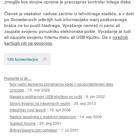
zmogljiv kos strojne opreme je pravzaprav kontroler trdega diska.
Članek je vsekakor nadvse zanimiv iz tehničnega stališča, a v dobi
po Snowdenovih odkritjih tudi informacijsko manj podkovanega
bralca ne bo pustil hladnega. Vprašanje namreč ni samo ali
zaupate svojemu ponudniku elektronske pošte. Vprašanje je tudi
ali zaupate svojemu trdemu disku ali USB ključku. Da o
mrežnih
karticah niti ne govorimo
.
120 komentarjev
Preberite si še…
Nov način skrivanja zlonamerne kode v neuporabljenem delu
Unicoda
::
15. mar 2026
Napad s pošiljanjem USB-ključkov po pošti
::
8. jan 2022
Strojni trojanci na integriranih vezjih
::
25. sep 2013
Hitachijev novi favorit
::
19. apr 2008
Nadzor sesalnika z mobilnim telefonom
::
14. sep 2006
Subject: forums
::
24. avg 2001
BritneySpears.com pohekan
::
1. jul 2001