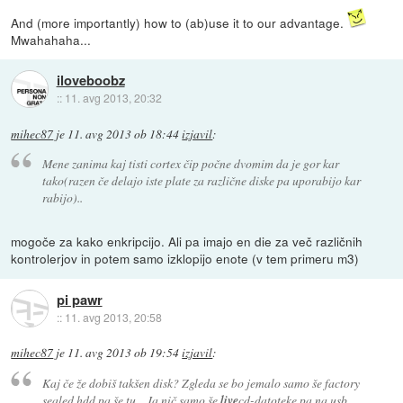
And (more importantly) how to (ab)use it to our advantage.
Mwahahaha...
iloveboobz
::
11. avg 2013, 20:32
mihec87
je
11. avg 2013 ob 18:44
izjavil
:
Mene zanima kaj tisti cortex čip počne dvomim da je gor kar
tako(razen če delajo iste plate za različne diske pa uporabijo kar
rabijo)..
mogoče za kako enkripcijo. Ali pa imajo en die za več različnih
kontrolerjov in potem samo izklopijo enote (v tem primeru m3)
pi pawr
::
11. avg 2013, 20:58
mihec87
je
11. avg 2013 ob 19:54
izjavil
:
Kaj če že dobiš takšen disk? Zgleda se bo jemalo samo še factory
sealed hdd pa še tu....Ja nič samo še
live
cd-datoteke pa na usb