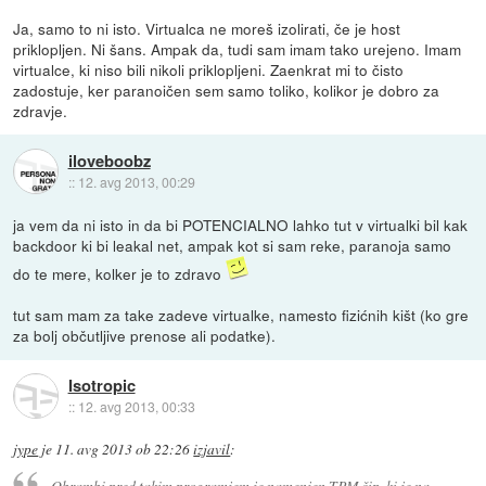
Ja, samo to ni isto. Virtualca ne moreš izolirati, če je host
priklopljen. Ni šans. Ampak da, tudi sam imam tako urejeno. Imam
virtualce, ki niso bili nikoli priklopljeni. Zaenkrat mi to čisto
zadostuje, ker paranoičen sem samo toliko, kolikor je dobro za
zdravje.
iloveboobz
::
12. avg 2013, 00:29
ja vem da ni isto in da bi POTENCIALNO lahko tut v virtualki bil kak
backdoor ki bi leakal net, ampak kot si sam reke, paranoja samo
do te mere, kolker je to zdravo
tut sam mam za take zadeve virtualke, namesto fizićnih kišt (ko gre
za bolj občutljive prenose ali podatke).
Isotropic
::
12. avg 2013, 00:33
jype
je
11. avg 2013 ob 22:26
izjavil
:
Obrambi pred takim programjem je namenjen TPM čip, ki je na