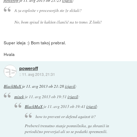
poweroff
je
11. avg 2013 ob 21:23
izjavil
:
A za exploite v procesorjih ste že slišali?
No, bom spisal še kakšen člančič na to temo. Z linki!
Super ideja :) Bom takoj prebral.
Hvala
poweroff
::
11. avg 2013, 21:31
BlackMaX
je
11. avg 2013 ob 21:28
izjavil
:
misek
je
11. avg 2013 ob 19:51
izjavil
:
BlackMaX
je
11. avg 2013 ob 19:41
izjavil
:
how to prevent or defend against it?
Prebereš trenutno stanje pomnilnika, ga shraniš in
periodično preverjaš ali so se podatki spremenili.