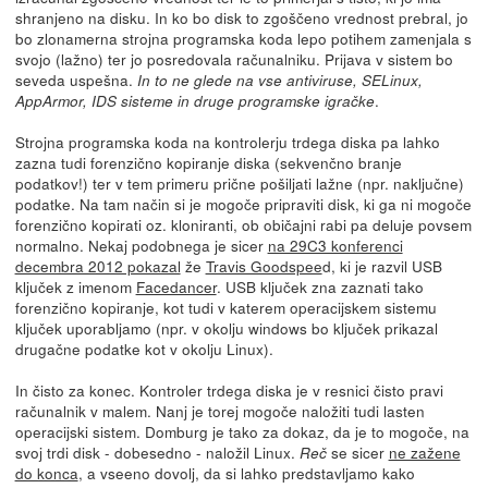
shranjeno na disku. In ko bo disk to zgoščeno vrednost prebral, jo
bo zlonamerna strojna programska koda lepo potihem zamenjala s
svojo (lažno) ter jo posredovala računalniku. Prijava v sistem bo
seveda uspešna.
In to ne glede na vse antiviruse, SELinux,
.
AppArmor, IDS sisteme in druge programske igračke
Strojna programska koda na kontrolerju trdega diska pa lahko
zazna tudi forenzično kopiranje diska (sekvenčno branje
podatkov!) ter v tem primeru prične pošiljati lažne (npr. naključne)
podatke. Na tam način si je mogoče pripraviti disk, ki ga ni mogoče
forenzično kopirati oz. kloniranti, ob običajni rabi pa deluje povsem
normalno. Nekaj podobnega je sicer
na 29C3 konferenci
decembra 2012 pokazal
že
Travis Goodspee
d, ki je razvil USB
ključek z imenom
Facedancer
. USB ključek zna zaznati tako
forenzično kopiranje, kot tudi v katerem operacijskem sistemu
ključek uporabljamo (npr. v okolju windows bo ključek prikazal
drugačne podatke kot v okolju Linux).
In čisto za konec. Kontroler trdega diska je v resnici čisto pravi
računalnik v malem. Nanj je torej mogoče naložiti tudi lasten
operacijski sistem. Domburg je tako za dokaz, da je to mogoče, na
svoj trdi disk - dobesedno - naložil Linux.
se sicer
ne zažene
Reč
do konca
, a vseeno dovolj, da si lahko predstavljamo kako