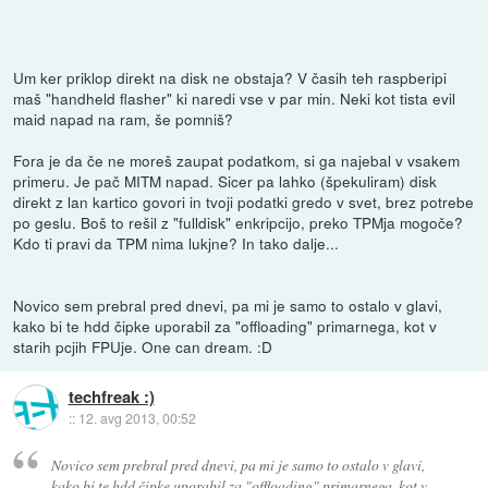
Um ker priklop direkt na disk ne obstaja? V časih teh raspberipi
maš "handheld flasher" ki naredi vse v par min. Neki kot tista evil
maid napad na ram, še pomniš?
Fora je da če ne moreš zaupat podatkom, si ga najebal v vsakem
primeru. Je pač MITM napad. Sicer pa lahko (špekuliram) disk
direkt z lan kartico govori in tvoji podatki gredo v svet, brez potrebe
po geslu. Boš to rešil z "fulldisk" enkripcijo, preko TPMja mogoče?
Kdo ti pravi da TPM nima lukjne? In tako dalje...
Novico sem prebral pred dnevi, pa mi je samo to ostalo v glavi,
kako bi te hdd čipke uporabil za "offloading" primarnega, kot v
starih pcjih FPUje. One can dream. :D
techfreak :)
::
12. avg 2013, 00:52
Novico sem prebral pred dnevi, pa mi je samo to ostalo v glavi,
kako bi te hdd čipke uporabil za "offloading" primarnega, kot v