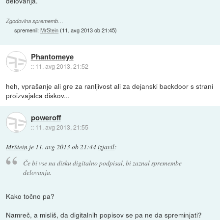
delovanja.
Zgodovina sprememb…
spremenil:
MrStein
(
11. avg 2013 ob 21:45
)
Phantomeye
::
11. avg 2013, 21:52
heh, vprašanje ali gre za ranljivost ali za dejanski backdoor s strani
proizvajalca diskov...
poweroff
::
11. avg 2013, 21:55
MrStein
je
11. avg 2013 ob 21:44
izjavil
:
Če bi vse na disku digitalno podpisal, bi zaznal spremembe
delovanja.
Kako točno pa?
Namreč, a misliš, da digitalnih popisov se pa ne da spreminjati?