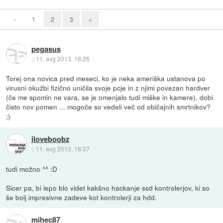
«
1
2
3
»
pegasus
::
11. avg 2013, 18:26
Torej ona novica pred meseci, ko je neka ameriška ustanova po
virusni okužbi fizično uničila svoje pcje in z njimi povezan hardver
(če me spomin ne vara, se je omenjalo tudi miške in kamere), dobi
čisto nov pomen ... mogoče so vedeli več od običajnih smrtnikov?
;)
iloveboobz
::
11. avg 2013, 18:37
tudi možno ^^ :D
Sicer pa, bi lepo blo videt kakšno hackanje ssd kontrolerjov, ki so
še bolj impresivne zadeve kot kontrolerji za hdd.
mihec87