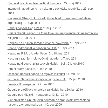
Flame stokrat kompleksnejši od Stuxneta
::
29. maj 2012
Internetni napadi Lurid na nekdanje sovjetske republike
::
23. sep
2011
V operaciji Shady RAT v zadnjih petih letih napadenih več deset
organizacij
::
3. avg 2011
Hekerji napadli Sega Pass
::
18. jun 2011
Ciljani ribarski napadi na Gmailove račune potencialnih nasprotnikov
Kitajske
::
3. jun 2011
Napadu na Epsilon soroden vdor že novembra
::
8. apr 2011
Znane podrobnosti o napadu na RSA
::
5. apr 2011
Napad na RSA, prizadet SecurID
::
18. mar 2011
Nasdaq v zadnjem letu večkrat napaden
::
7. feb 2011
Napad na Google izviral z dveh kitajskih šol
::
21. feb 2010
Strojni protivirusnik
::
21. feb 2010
Obsežen ribarski napad na trgovce z izpusti
::
4. feb 2010
Schneier: Napad na Google omogočile ZDA
::
25. jan 2010
Luknje v IE zakrpane
::
22. jan 2010
Google preložil dva Androida za kitajski trg
::
20. jan 2010
Google pod kitajskim napadom
::
13. jan 2010
V enem izmed Ubuntujevih neuradnih ohranjevalnikov zaslona
najdena zlonamerna koda
::
10. dec 2009