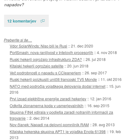
napadov?
12 komentarjev
Preberite si še…
Vdor SolarWinds: Niso bili le Rusi
::
21. dec 2020
PortSmash: nova ranljivost v Intelovih procesorjih
::
4. nov 2018
Ruski hekerji ogrožajo infrastrukturo ZDA?
::
26. jul 2018
Kitajski hekerji ogrožajo satelite
::
20. jun 2018
Več podrobnosti o napadu s CCleanerjem
::
26. sep 2017
Ruski hekerji poizkusili uničiti francoski TV5 Monde
::
11. okt 2016
NATO med področja vojaškega delovanja dodal internet
::
15. jun
2016
Prvi izpad električne energije zaradi hekerjev
::
12. jan 2016
Odkrita zlonamerna koda v usmerjevalnikih
::
16. sep 2015
Skupina FIN4 vdirala v podjetja zaradi notranjih informacij za
trgovanje
::
2. dec 2014
Nov članek: Napadi na delovni pomnilnik RAM
::
28. avg 2013
Kitajska hekerska skupina APT1 je vojaška Enota 61398
::
19. feb
2013