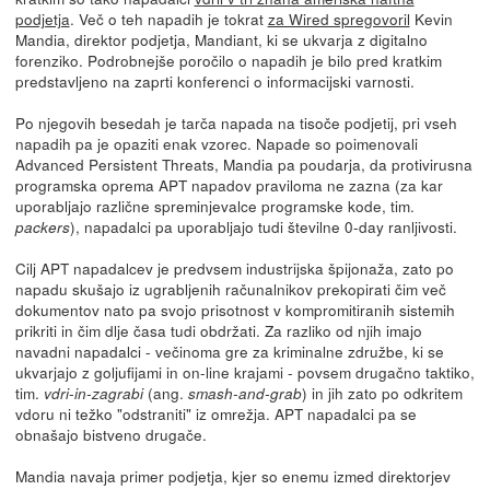
podjetja
. Več o teh napadih je tokrat
za Wired spregovoril
Kevin
Mandia, direktor podjetja, Mandiant, ki se ukvarja z digitalno
forenziko. Podrobnejše poročilo o napadih je bilo pred kratkim
predstavljeno na zaprti konferenci o informacijski varnosti.
Po njegovih besedah je tarča napada na tisoče podjetij, pri vseh
napadih pa je opaziti enak vzorec. Napade so poimenovali
Advanced Persistent Threats, Mandia pa poudarja, da protivirusna
programska oprema APT napadov praviloma ne zazna (za kar
uporabljajo različne spreminjevalce programske kode, tim.
), napadalci pa uporabljajo tudi številne 0-day ranljivosti.
packers
Cilj APT napadalcev je predvsem industrijska špijonaža, zato po
napadu skušajo iz ugrabljenih računalnikov prekopirati čim več
dokumentov nato pa svojo prisotnost v kompromitiranih sistemih
prikriti in čim dlje časa tudi obdržati. Za razliko od njih imajo
navadni napadalci - večinoma gre za kriminalne združbe, ki se
ukvarjajo z goljufijami in on-line krajami - povsem drugačno taktiko,
tim.
(ang.
) in jih zato po odkritem
vdri-in-zagrabi
smash-and-grab
vdoru ni težko "odstraniti" iz omrežja. APT napadalci pa se
obnašajo bistveno drugače.
Mandia navaja primer podjetja, kjer so enemu izmed direktorjev