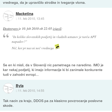
vrednega, da je upravičilo stroške in tveganje vloma.
Macketina
::
11. feb 2010, 13:45
Destroyers
je
10. feb 2010 ob 22:05
izjavil
:
"In koliko slovenskih podjetij in vladnih ustanov je tarča APT
napadov?"
Nič, ker pr nas ni neč vrednega
Se en ki misli, da v Sloveniji nic pametnega ne naredimo. IMO je
kar nekaj podjetij, ki imajo informacije ki bi zanimale konkurente
tudi v zahodni evropi...
Byla
::
11. feb 2010, 14:55
Tak nacin za krajo, DDOS pa za klasicno povzrocanje poslovne
skode.