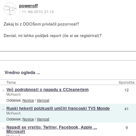
poweroff
::
11. feb 2010, 21:14
Zakaj bi z DDOSom privlačil pozornost?
Denial, mi lahko pošlješ report (če si se registriral)?
Vredno ogleda ...
Tema
Sporočila
»
Več podrobnosti o napadu s CCleanerjem
12
McHusch
Oddelek:
Novice
/
Varnost
»
Ruski hekerji poizkusili uničiti francoski TV5 Monde
41
McHusch
Oddelek:
Novice
/
Varnost
»
Napadi se vrstijo: Twitter, Facebook, Apple ...
9
Microsoft