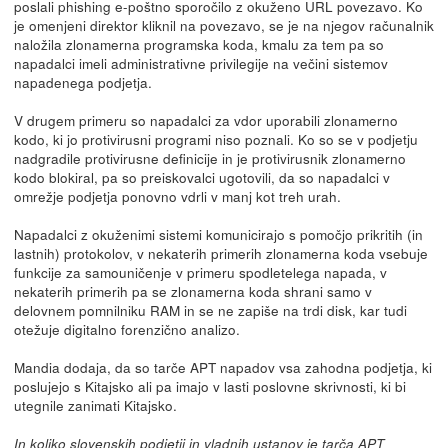
poslali phishing e-poštno sporočilo z okuženo URL povezavo. Ko
je omenjeni direktor kliknil na povezavo, se je na njegov računalnik
naložila zlonamerna programska koda, kmalu za tem pa so
napadalci imeli administrativne privilegije na večini sistemov
napadenega podjetja.
V drugem primeru so napadalci za vdor uporabili zlonamerno
kodo, ki jo protivirusni programi niso poznali. Ko so se v podjetju
nadgradile protivirusne definicije in je protivirusnik zlonamerno
kodo blokiral, pa so preiskovalci ugotovili, da so napadalci v
omrežje podjetja ponovno vdrli v manj kot treh urah.
Napadalci z okuženimi sistemi komunicirajo s pomočjo prikritih (in
lastnih) protokolov, v nekaterih primerih zlonamerna koda vsebuje
funkcije za samouničenje v primeru spodletelega napada, v
nekaterih primerih pa se zlonamerna koda shrani samo v
delovnem pomnilniku RAM in se ne zapiše na trdi disk, kar tudi
otežuje digitalno forenzično analizo.
Mandia dodaja, da so tarče APT napadov vsa zahodna podjetja, ki
poslujejo s Kitajsko ali pa imajo v lasti poslovne skrivnosti, ki bi
utegnile zanimati Kitajsko.
In koliko slovenskih podjetij in vladnih ustanov je tarča APT