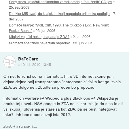
Sony mora izplačati odškodnino zaradi prodaje "okuženih" CD-jev
::
25. sep 2009
Direktor MI5 svari, da kitajski hekerji napadajo britanska podjetja
::
7.
dec 2007
Domače branje: "Stoll, Cliff. 1990. The Cuckoo's Egg. New York:
Pocket Books."
::
23. jun 2006
Kitajski vojaški hekerji napadajo ZDA?
::
2. jan 2006
Microsoft spet žrtev hekerskih napadov
::
23. jun 2001
BaToCarx
::
10. feb 2010, 13:45
Oh ne, terrorist so na internetu... hitro 3D internet skenerje...
dejmo dejmo bolj transparantno "nategovanje" folka kot ga izvaja
ZDA, ze dolgo ne.. Zbudte se preden bo prepozno.
Information warfare @ Wikipedia
plus
Black ops @ Wikipedia
je
enako tej novci.. NSA google in ZDA nej si kar mislijo da smo Idioti
vsi skupaj, Slovenija je starejsa kot ZDA, pa se pusti nategovat
tako? Jah bomo pac suznji leta 2012.
Zgodovina sprememb…