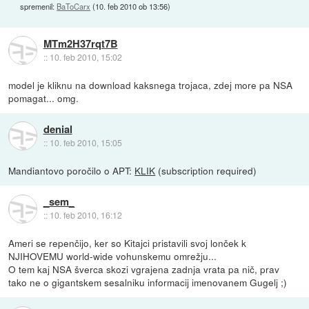
spremenil:
BaToCarx
(
10. feb 2010 ob 13:56
)
MTm2H37rqt7B
::
10. feb 2010, 15:02
model je kliknu na download kaksnega trojaca, zdej more pa NSA
pomagat... omg.
denial
::
10. feb 2010, 15:05
Mandiantovo poročilo o APT:
KLIK
(subscription required)
_sem_
::
10. feb 2010, 16:12
Ameri se repenčijo, ker so Kitajci pristavili svoj lonček k
NJIHOVEMU world-wide vohunskemu omrežju...
O tem kaj NSA šverca skozi vgrajena zadnja vrata pa nič, prav
tako ne o gigantskem sesalniku informacij imenovanem Gugelj ;)