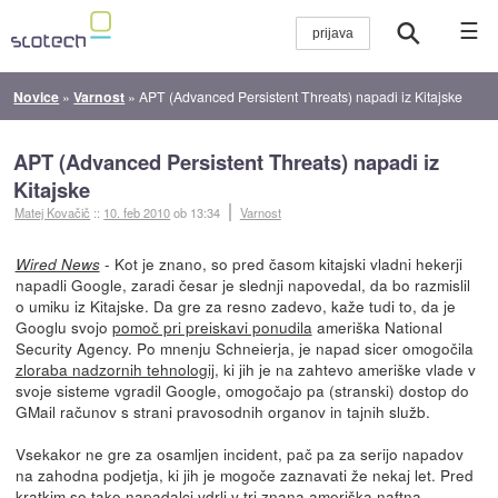
☰
Novice
»
Varnost
»
APT (Advanced Persistent Threats) napadi iz Kitajske
APT (Advanced Persistent Threats) napadi iz
Kitajske
Matej Kovačič
::
10. feb 2010
ob 13:34
Varnost
- Kot je znano, so pred časom kitajski vladni hekerji
Wired News
napadli Google, zaradi česar je slednji napovedal, da bo razmislil
o umiku iz Kitajske. Da gre za resno zadevo, kaže tudi to, da je
Googlu svojo
pomoč pri preiskavi ponudila
ameriška National
Security Agency. Po mnenju Schneierja, je napad sicer omogočila
zloraba nadzornih tehnologij
, ki jih je na zahtevo ameriške vlade v
svoje sisteme vgradil Google, omogočajo pa (stranski) dostop do
GMail računov s strani pravosodnih organov in tajnih služb.
Vsekakor ne gre za osamljen incident, pač pa za serijo napadov
na zahodna podjetja, ki jih je mogoče zaznavati že nekaj let. Pred
kratkim so tako napadalci
vdrli v tri znana ameriška naftna