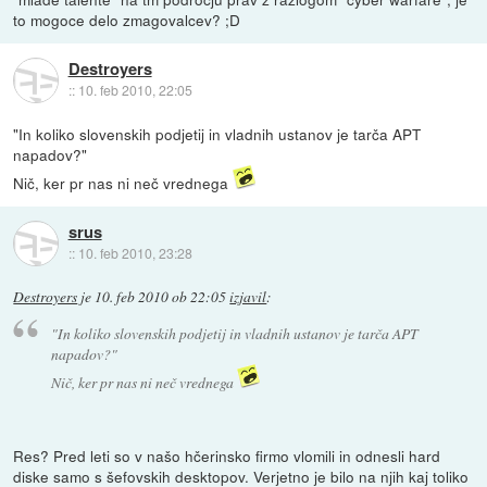
to mogoce delo zmagovalcev? ;D
Destroyers
::
10. feb 2010, 22:05
"In koliko slovenskih podjetij in vladnih ustanov je tarča APT
napadov?"
Nič, ker pr nas ni neč vrednega
srus
::
10. feb 2010, 23:28
Destroyers
je
10. feb 2010 ob 22:05
izjavil
:
"In koliko slovenskih podjetij in vladnih ustanov je tarča APT
napadov?"
Nič, ker pr nas ni neč vrednega
Res? Pred leti so v našo hčerinsko firmo vlomili in odnesli hard
diske samo s šefovskih desktopov. Verjetno je bilo na njih kaj toliko