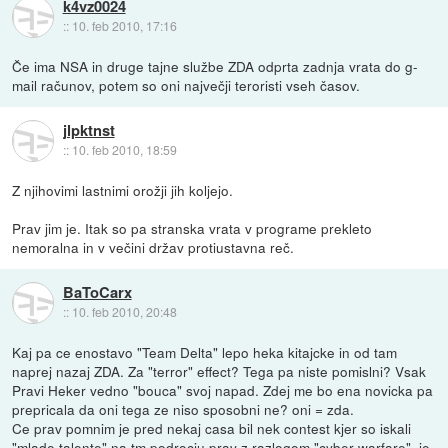
k4vz0024
::
10. feb 2010, 17:16
Če ima NSA in druge tajne službe ZDA odprta zadnja vrata do g-
mail računov, potem so oni največji teroristi vseh časov.
jlpktnst
::
10. feb 2010, 18:59
Z njihovimi lastnimi orožji jih koljejo.
Prav jim je. Itak so pa stranska vrata v programe prekleto
nemoralna in v večini držav protiustavna reč.
BaToCarx
::
10. feb 2010, 20:48
Kaj pa ce enostavo "Team Delta" lepo heka kitajcke in od tam
naprej nazaj ZDA. Za "terror" effect? Tega pa niste pomislni? Vsak
Pravi Heker vedno "bouca" svoj napad. Zdej me bo ena novicka pa
prepricala da oni tega ze niso sposobni ne? oni = zda.
Ce prav pomnim je pred nekaj casa bil nek contest kjer so iskali
"mlade talente" na tm podrocju prav z razlogom "cyber warfare", je