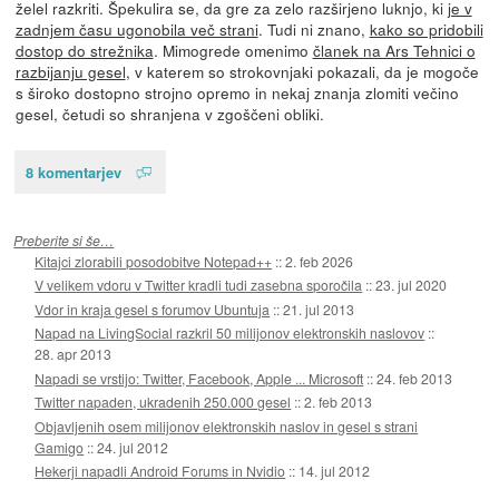
želel razkriti. Špekulira se, da gre za zelo razširjeno luknjo, ki
je v
zadnjem času ugonobila več strani
. Tudi ni znano,
kako so pridobili
dostop do strežnika
. Mimogrede omenimo
članek na Ars Tehnici o
razbijanju gesel
, v katerem so strokovnjaki pokazali, da je mogoče
s široko dostopno strojno opremo in nekaj znanja zlomiti večino
gesel, četudi so shranjena v zgoščeni obliki.
8 komentarjev
Preberite si še…
Kitajci zlorabili posodobitve Notepad++
::
2. feb 2026
V velikem vdoru v Twitter kradli tudi zasebna sporočila
::
23. jul 2020
Vdor in kraja gesel s forumov Ubuntuja
::
21. jul 2013
Napad na LivingSocial razkril 50 milijonov elektronskih naslovov
::
28. apr 2013
Napadi se vrstijo: Twitter, Facebook, Apple ... Microsoft
::
24. feb 2013
Twitter napaden, ukradenih 250.000 gesel
::
2. feb 2013
Objavljenih osem milijonov elektronskih naslov in gesel s strani
Gamigo
::
24. jul 2012
Hekerji napadli Android Forums in Nvidio
::
14. jul 2012