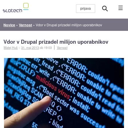
☰
Novice
»
Varnost
»
Vdor v Drupal prizadel milijon uporabnikov
Vdor v Drupal prizadel milijon uporabnikov
Matej Huš
::
31. maj 2013
ob 19:03
Varnost