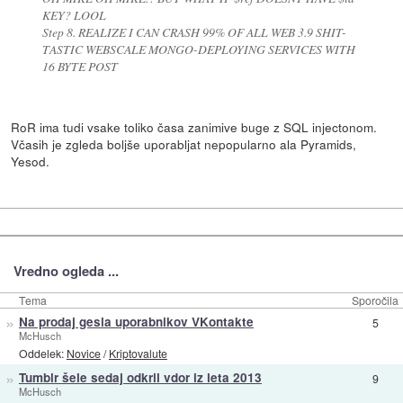
KEY? LOOL
Step 8. REALIZE I CAN CRASH 99% OF ALL WEB 3.9 SHIT-
TASTIC WEBSCALE MONGO-DEPLOYING SERVICES WITH
16 BYTE POST
RoR ima tudi vsake toliko časa zanimive buge z SQL injectonom.
Včasih je zgleda boljše uporabljat nepopularno ala Pyramids,
Yesod.
Vredno ogleda ...
Tema
Sporočila
»
Na prodaj gesla uporabnikov VKontakte
5
McHusch
Oddelek:
Novice
/
Kriptovalute
»
Tumblr šele sedaj odkril vdor iz leta 2013
9
McHusch