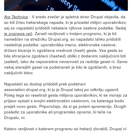
- V sredo zvečer je spletna stran Drupal objavila, da
Ars Technica
so bili žrtev hekerskega napada, ki je prizadel milijon uporabnikov,
saj so napadalci pridobili nekatere njihove osebne podatke. Sedaj
je znanega več
. Zaradi ranljivosti v tretjem programu, ki je bil
nameščen na strežniku Drupal.org, so napadalci lahko pridobili
naslednje podatke: uporabniška imena, elektronske naslove,
državo bivanja in zgoščena vrednost (
) gesla. Vsa gesla so
hash
bila shranjena zgoščeni (
) obliki z dodanimi naključnimi biti
hashed
(
), tako da neposredne nevarnosti za razbitje gesel ni. Samo
salted
nekaj starejših gesel na podstraneh je bilo le zgoščenih, a brez
naključnih bitov.
Napadalci so dostop pridobili prek podstrani
association.drupal.org, ki jo je Drupal takoj po odkritju ugasnil.
Poleg tega so resetirali gesla milijona uporabnikov, ki se morajo za
prijavo vpisati s svojim elektronskim naslovom, na katerega bodo
prejeli novo geslo. Priporočajo, da si ga potem spremenijo. Drugih
posledic za uporabnike ali programsko opremo, ki teče na
Drupalu, ni.
Katero ranljivost v katerem programu so hekerji zlorabili, Drupal ni