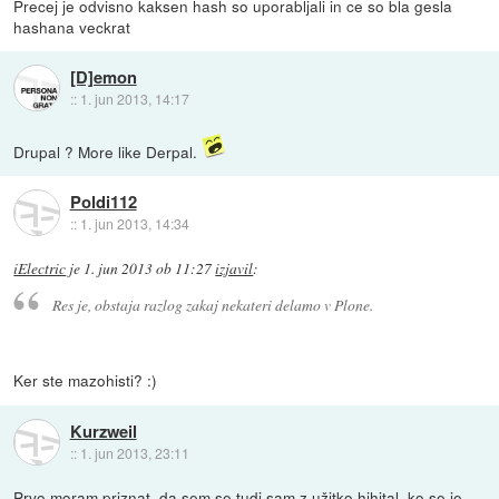
Precej je odvisno kaksen hash so uporabljali in ce so bla gesla
hashana veckrat
[D]emon
::
1. jun 2013, 14:17
Drupal ? More like Derpal.
Poldi112
::
1. jun 2013, 14:34
iElectric
je
1. jun 2013 ob 11:27
izjavil
:
Res je, obstaja razlog zakaj nekateri delamo v Plone.
Ker ste mazohisti? :)
Kurzweil
::
1. jun 2013, 23:11
Prvo moram priznat, da sem se tudi sam z užitko hihital, ko se je