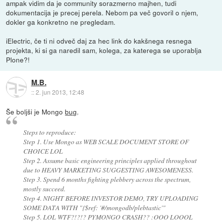
ampak vidim da je community sorazmerno majhen, tudi
dokumentacija je precej perela. Nebom pa več govoril o njem,
dokler ga konkretno ne pregledam.
iElectric, če ti ni odveč daj za hec link do kakšnega resnega
projekta, ki si ga naredil sam, kolega, za katerega se uporablja
Plone?!
M.B.
::
2. jun 2013, 12:48
Še boljši je Mongo
bug
.
Steps to reproduce:
Step 1. Use Mongo as WEB SCALE DOCUMENT STORE OF
CHOICE LOL
Step 2. Assume basic engineering principles applied throughout
due to HEAVY MARKETING SUGGESTING AWESOMENESS.
Step 3. Spend 6 months fighting plebbery across the spectrum,
mostly succeed.
Step 4. NIGHT BEFORE INVESTOR DEMO, TRY UPLOADING
SOME DATA WITH "{$ref: '#/mongodb/plebtastic'"
Step 5. LOL WTF?!?!? PYMONGO CRASH?? :OOO LOOOL