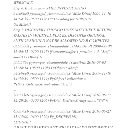
WEBSCALE
Step 6. It's 4am now. STILL INVESTIGATING
b4cb9be0 pymongo/_cbsonmodule.c (Mike Dirolf 2009-11-10
14:54:39 -0500 1196) /* Decoding for DBRefs */
Oh Mike!!!
Step 7. DISCOVER PYMONGO DOES NOT CHECK RETURN
VALUES IN MULTIPLE PLACES. DISCOVER ORIGINAL
AUTHOR SHOULD NOT BE ALLOWED NEAR COMPUTER
0558b0d4 pymongo/_cbsonmodule.c (Mike Dirolf 2009-06-08
15:06:12 -0400 1197) if (strcmp(buffer + position + 5, "$ref")
== 0) { / DBRef */
f3da57be pymongo/_cbsonmodule.c (sibsibsib 2010-08-03
13:24:14 +0800 1198) PyObject* dbref;
b4cb9be0 pymongo/_cbsonmodule.c (Mike Dirolf 2009-11-10
14:54:39 -0500 1199) PyObject* collection =
PyDict_GetItemString(value, "$ref");
...
30c253e6 pymongo/_cbsonmodule.c (Mike Dirolf 2010-06-22
12:29:20 -0400 1206) PyDict_DelItemString(value, "$id");
...
6b0a9ccb pymongo/_cbsonmodule.c (Mike Dirolf 2010-06-21
15:15:00 -0400 1220) Py_DECREF(id);
LOOOOL!
OH MIKE OH MIKE!! BUT WHAT IF $ref DOESNT HAVE $id