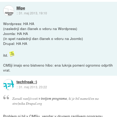
Mipe
::
31. maj 2013, 19:10
Wordpress: HA HA
(naslednji dan članek o vdoru na Wordpress)
Joomla: HA HA
(in spet naslednji dan članek o vdoru na Joomlo)
Drupal: HA HA
itd.
CMSji imajo eno bistveno hibo: ena luknja pomeni ogromno odprtih
vrat.
techfreak :)
::
31. maj 2013, 23:22
Zaradi ranljivosti
v tretjem programu
, ki je bil nameščen na
strežniku Drupal.org
Problem ni bil v CMSju, vendar v drugem ranljivem programu.