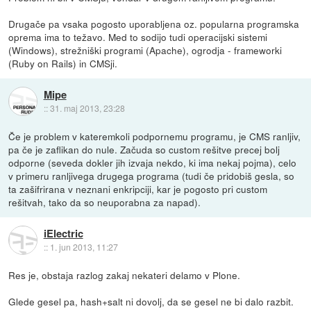
Drugače pa vsaka pogosto uporabljena oz. popularna programska
oprema ima to težavo. Med to sodijo tudi operacijski sistemi
(Windows), strežniški programi (Apache), ogrodja - frameworki
(Ruby on Rails) in CMSji.
Mipe
::
31. maj 2013, 23:28
Če je problem v kateremkoli podpornemu programu, je CMS ranljiv,
pa če je zaflikan do nule. Začuda so custom rešitve precej bolj
odporne (seveda dokler jih izvaja nekdo, ki ima nekaj pojma), celo
v primeru ranljivega drugega programa (tudi če pridobiš gesla, so
ta zašifrirana v neznani enkripciji, kar je pogosto pri custom
rešitvah, tako da so neuporabna za napad).
iElectric
::
1. jun 2013, 11:27
Res je, obstaja razlog zakaj nekateri delamo v Plone.
Glede gesel pa, hash+salt ni dovolj, da se gesel ne bi dalo razbit.