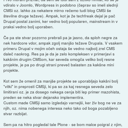
vdiralo v Joomlo, Wordpress in podobno (čeprav so imeli slednji
CMSi oz. lahko za nekatere mirno rečemo tudi blog CMSi še
številne druge težave). Ampak, kot je že techfreak dejal je pač
Drupal postal zanimi, ker vedno bolj popularen, mainstream in v
praksi vedno bolj uporaben.
Če pa ste stvar pozorno prebrali pa je jasno, da sploh negre za
nek hardcore vdor, ampak zgolj manjšo težave Drupala. V vsakem
primeru Drupal v mojim očeh ostaja še vedno najbolj zrel CMS
daleč naokrog. Res pa je da je zelo kompleksen v primerjavi s
kakšnim drugim CMSom, kar seveda omogča veliko bolj resne
projekte, je pa po drugi strani preveč balasten za kakšne mini
projekte.
Kot sem že omenil za manjše projekte se uporabljajo kakšni bolj
"vitki" in preprosti CMSji, ki pa so za kaj resnega seveda zelo
limitirani oz. je za dosego nekega cenja biti lep primer mazohista,
preden se neka stvar dejansko implementira.
Custom made CMSji samo izgledajo varnejši, ker živ bog ne ve za
njih, oz. nima nobenega interesa neko tako od boga pozabljeno
stvar razbijat.
Sem pa na hitro pogledal tale Plone - se bom malce poigral z njim,