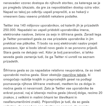
nenavaden vzorec dostopa do njihovih storitev, za katerega se je
po pregledu izkazalo, da gre za nepooblaščen dostop ozira vdor.
Napad so takoj po odkritju uspeli preprečiti, a so hekerji v
vmesnem času vseeno pridobili nekatere podatke.
Twitter ima 140 milijonov uporabnikov, od katerih jih je prizadetih
250.000. Napadalci so uspeli pridobiti uporabniška imena,
elektronske naslove, žetone za sejo in šifrirana gesla. Zaradi tega
je Twitter ponastavil gesla za vse prizadete uporabnike in jim
preklical vse piškotke. Ti bodo na svoj elektronski naslov prejeli
povezavo, kjer si bodo izbrali novo geslo in se ponovno prijavili.
Stara gesla ne delujejo več. Kdor je bolj paranoičen, si lahko
seveda geslo zamenja tudi, če ga Twitter ni uvrstil na seznam
prizadetih.
Šifrirana gesla so za napadalce relativno neuporabna, če so imeli
uporabniki močna gesla. Sicer obstojijo
mavrične tabele
, ki
omogočajo razbitje krajših in preprostejših gesel na podlagi
poznavanja njihove šifrirane vrednosti, medtem ko za dolga in
močna gesla ni nevarnosti. Zato je Twitter vse uporabnike še
enkrat pozval, naj si izberejo močna gesla (dovolj dolga, recimo 20
znakov, z velikimi in malimi črkami ter številkami in
nealfanumeričnimi znaki). Priporočljivo je tudi, da so gesla