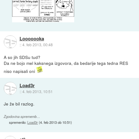
Looooooka
::
4. feb 2013, 00:48
A so jih SDSu tud?
Da ne bojo mel kaksnega izgovora, da bedarije tega tedna RES
niso napisali oni
Load3r
::
4. feb 2013, 10:51
Je že bil razlog.
Zgodovina sprememb…
spremenilo:
Load3r
(
4. feb 2013 ob 10:51
)