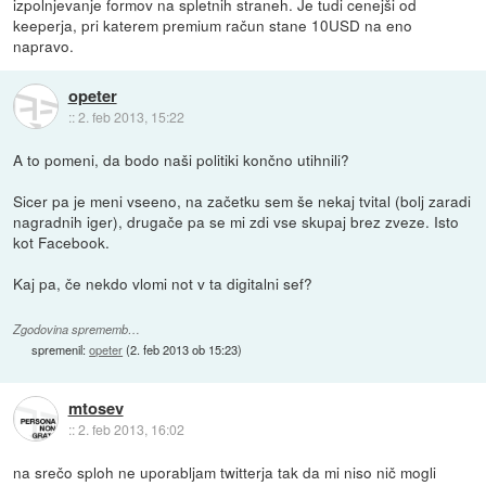
izpolnjevanje formov na spletnih straneh. Je tudi cenejši od
keeperja, pri katerem premium račun stane 10USD na eno
napravo.
opeter
::
2. feb 2013, 15:22
A to pomeni, da bodo naši politiki končno utihnili?
Sicer pa je meni vseeno, na začetku sem še nekaj tvital (bolj zaradi
nagradnih iger), drugače pa se mi zdi vse skupaj brez zveze. Isto
kot Facebook.
Kaj pa, če nekdo vlomi not v ta digitalni sef?
Zgodovina sprememb…
spremenil:
opeter
(
2. feb 2013 ob 15:23
)
mtosev
::
2. feb 2013, 16:02
na srečo sploh ne uporabljam twitterja tak da mi niso nič mogli