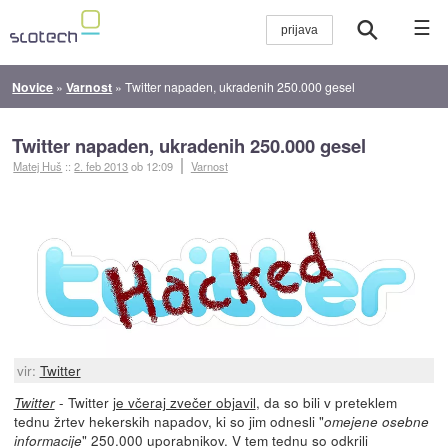
☰
Novice
»
Varnost
»
Twitter napaden, ukradenih 250.000 gesel
Twitter napaden, ukradenih 250.000 gesel
Matej Huš
::
2. feb 2013
ob 12:09
Varnost
vir:
Twitter
- Twitter
je včeraj zvečer objavil
, da so bili v preteklem
Twitter
tednu žrtev hekerskih napadov, ki so jim odnesli "
omejene osebne
" 250.000 uporabnikov. V tem tednu so odkrili
informacije