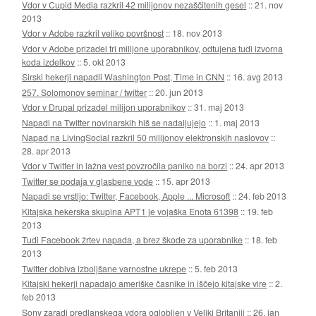
Vdor v Cupid Media razkril 42 milijonov nezaščitenih gesel
::
21. nov
2013
Vdor v Adobe razkril veliko površnost
::
18. nov 2013
Vdor v Adobe prizadel tri milijone uporabnikov, odtujena tudi izvorna
koda izdelkov
::
5. okt 2013
Sirski hekerji napadli Washington Post, Time in CNN
::
16. avg 2013
257. Solomonov seminar / twitter
::
20. jun 2013
Vdor v Drupal prizadel milijon uporabnikov
::
31. maj 2013
Napadi na Twitter novinarskih hiš se nadaljujejo
::
1. maj 2013
Napad na LivingSocial razkril 50 milijonov elektronskih naslovov
::
28. apr 2013
Vdor v Twitter in lažna vest povzročila paniko na borzi
::
24. apr 2013
Twitter se podaja v glasbene vode
::
15. apr 2013
Napadi se vrstijo: Twitter, Facebook, Apple ... Microsoft
::
24. feb 2013
Kitajska hekerska skupina APT1 je vojaška Enota 61398
::
19. feb
2013
Tudi Facebook žrtev napada, a brez škode za uporabnike
::
18. feb
2013
Twitter dobiva izboljšane varnostne ukrepe
::
5. feb 2013
Kitajski hekerji napadajo ameriške časnike in iščejo kitajske vire
::
2.
feb 2013
Sony zaradi predlanskega vdora oglobljen v Veliki Britaniji
::
26. jan