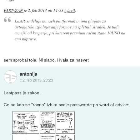
PARTyZAN
je
2. feb 2013 ob 14:53
izjavil
:
LastPass deluje na vseh platformah in ima plugine za
avtomatsko izpolnjevanje formov na spletnih straneh. Je tudi
cenejši od keeperja, pri katerem premium račun stane 10USD na
eno napravo.
sem sprobal tole. Ni slabo. Hvala za nasvet
antonija
::
2. feb 2013, 23:23
Lastpass je zakon.
Ce pa kdo se "rocno" izbira svoje passworde pa word of advice: