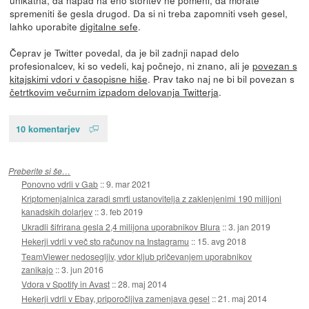
unikatna, da napad na eno storitev ne pomeni, da morate
spremeniti še gesla drugod. Da si ni treba zapomniti vseh gesel,
lahko uporabite
digitalne sefe
.
Čeprav je Twitter povedal, da je bil zadnji napad delo
profesionalcev, ki so vedeli, kaj počnejo, ni znano, ali je
povezan s
kitajskimi vdori v časopisne hiše
. Prav tako naj ne bi bil povezan s
četrtkovim večurnim izpadom delovanja Twitterja
.
10 komentarjev
Preberite si še…
Ponovno vdrli v Gab
::
9. mar 2021
Kriptomenjalnica zaradi smrti ustanovitelja z zaklenjenimi 190 milijoni
kanadskih dolarjev
::
3. feb 2019
Ukradli šifrirana gesla 2,4 milijona uporabnikov Blura
::
3. jan 2019
Hekerji vdrli v več sto računov na Instagramu
::
15. avg 2018
TeamViewer nedosegljiv, vdor kljub pričevanjem uporabnikov
zanikajo
::
3. jun 2016
Vdora v Spotify in Avast
::
28. maj 2014
Hekerji vdrli v Ebay, priporočljiva zamenjava gesel
::
21. maj 2014