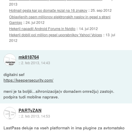
2013
Hotmail gesla kar po domače rezal na 16 znakov
::
25. sep 2012
Objavljenih osem milijonov elektronskih naslov in gesel s strani
Gamigo
::
24. jul 2012
Hekerji napadli Android Forums in Nvidio
::
14. jul 2012
Hekerji dobili pol milijon gesel uporabnikov Yahoo! Voices
::
13. jul
2012
mk818764
::
2. feb 2013, 14:43
digitalni sef
https://keepersecurity.com/
meni je ta boljši...sihronizacija(v domačem omrežju) zastojn.
podpira tudi mobilne naprave.
PARTyZAN
::
2. feb 2013, 14:53
LastPass deluje na vseh platformah in ima plugine za avtomatsko