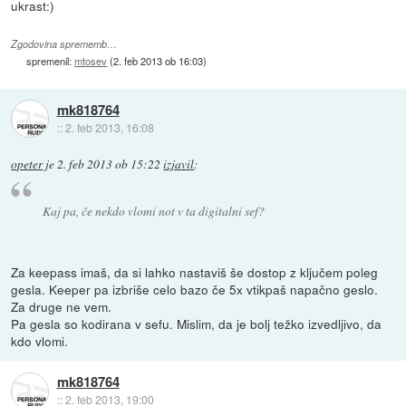
ukrast:)
Zgodovina sprememb…
spremenil:
mtosev
(
2. feb 2013 ob 16:03
)
mk818764
::
2. feb 2013, 16:08
opeter
je
2. feb 2013 ob 15:22
izjavil
:
Kaj pa, če nekdo vlomi not v ta digitalni sef?
Za keepass imaš, da si lahko nastaviš še dostop z ključem poleg
gesla. Keeper pa izbriše celo bazo če 5x vtikpaš napačno geslo.
Za druge ne vem.
Pa gesla so kodirana v sefu. Mislim, da je bolj težko izvedljivo, da
kdo vlomi.
mk818764
::
2. feb 2013, 19:00