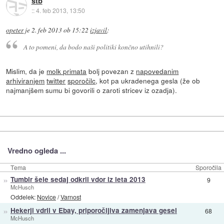
stb
::
4. feb 2013, 13:50
opeter
je
2. feb 2013 ob 15:22
izjavil
:
A to pomeni, da bodo naši politiki končno utihnili?
Mislim, da je
molk primata
bolj povezan z
napovedanim
arhiviranjem
twitter
sporočilc
, kot pa ukradenega gesla (že ob
najmanjšem sumu bi govorili o zaroti stricev iz ozadja).
Vredno ogleda ...
Tema
Sporočila
»
Tumblr šele sedaj odkril vdor iz leta 2013
9
McHusch
Oddelek:
Novice
/
Varnost
»
Hekerji vdrli v Ebay, priporočljiva zamenjava gesel
68
McHusch