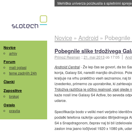
Evropska vesoljska agencija razvija svojo rak
Novice
»
Android
»
Pobegnile 
Novice
Pobegnile slike trdoživega Ga
arhiv
Primož Resman
::
21. maj 2013
ob 17:05
And
Forum
Android Central
- Že lep čas se govori, da bo S
mali oglasi
konja, Galaxy S4, naredil manjšo družinico. Pole
teme zadnjih 24h
kraljuje na vrhu praktično vseh seznamov, naj bi p
Članki
izvedenko, primerno za uporabnike, ki zahtevajo
Trdoživa različica je očitno realnost, vsaj glede 
Zaposlitve
kaže nosil ime Galaxy S4 Active, bo seveda odpo
brskaj
udarce.
Ostalo
pravila
Specifikacije bodo v veliki meri verjetno identičn
podatki telefona razkrije uporabo štirijedrnega 
S4 s Snapdragonom, čeprav naj bi bil izdelovale
zaslon ima jasno ločljivost 1920 x 1080 pik, udar