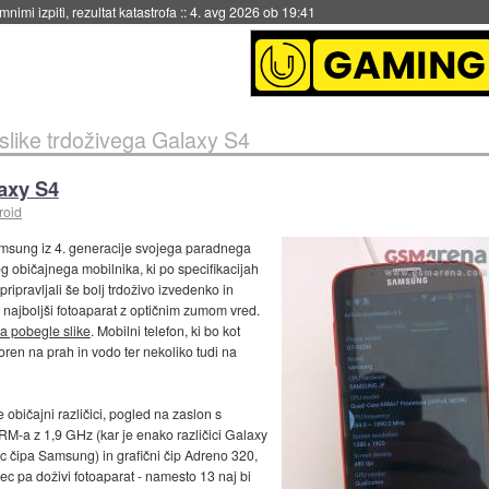
eto za večkratno uporabo
::
4. avg 2026 ob 19:41
slike trdoživega Galaxy S4
laxy S4
roid
amsung iz 4. generacije svojega paradnega
g običajnega mobilnika, ki po specifikacijah
ripravljali še bolj trdoživo izvedenko in
 najboljši fotoaparat z optičnim zumom vred.
na pobegle slike
. Mobilni telefon, ki bo kot
ren na prah in vodo ter nekoliko tudi na
e običajni različici, pogled na zaslon s
ARM-a z 1,9 GHz (kar je enako različici Galaxy
c čipa Samsung) in grafični čip Adreno 320,
ec pa doživi fotoaparat - namesto 13 naj bi