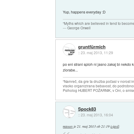
Yup, happens everyday :D
"Myths which are believed in tend to become
--- George Orwell
gruntfürmich
::
23. maj 2013, 11:29
po eni strani sploh ni jasno zakaj bi nekdo k
zlorabe...
"Namreč, da gre ta družba počasi v norost i
visoko organizirana bebavost, do podrobnosti
Psiholog HUBERT POŽARNIK, v Oni, o smise
Spock83
::
23. maj 2013, 16:04
mtosev
je
21. maj 2013 ob 21:19
izjavil
: