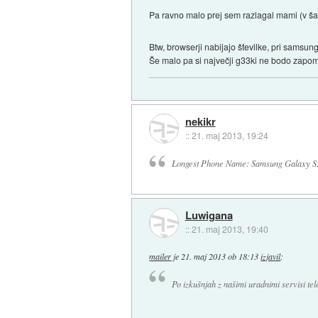
Pa ravno malo prej sem razlagal mami (v šali 
Btw, browserji nabijajo številke, pri sams
Še malo pa si največji g33ki ne bodo zapomn
nekikr
::
21. maj 2013, 19:24
Longest Phone Name: Samsung Galaxy S2
Luwigana
::
21. maj 2013, 19:40
mailer
je
21. maj 2013 ob 18:13
izjavil
:
Po izkušnjah z našimi uradnimi servisi t