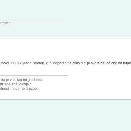
 true."
upoval 600€+ vredni telefon, ki ni odporen na čisto nič. je skorajda logično da kupiš 
n da je vse, kar mi gledamo,
 izdelana idiotija."
lnosti moderne družbe...