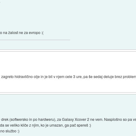
.
 na žalost ne za evropo :(
agreto hidravlično olje in je bil v njem cele 3 ure, pa še sedaj deluje brez proble
e drek (softwersko in po hardweru), za Galaxy Xcover 2 ne vem. Nasplošno so pa vsi
da se veliko kliče z njim, ko je umazan, ga pač spereš :)
no službo :)