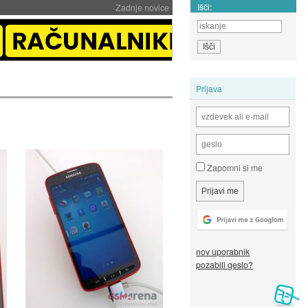
Išči:
Zadnje novice
Prijava
Zapomni si me
nov uporabnik
pozabili geslo?