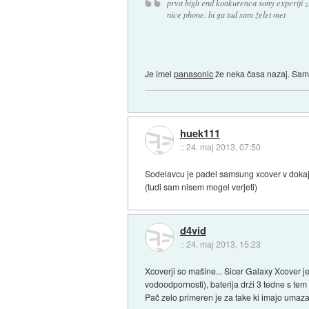
prva high end konkurenca sony experiji z
nice phone. bi ga tud sam želet met
Je imel
panasonic
že neka časa nazaj. Samo
huek111
::
24. maj 2013, 07:50
Sodelavcu je padel samsung xcover v dokaj z
(tudi sam nisem mogel verjeti)
d4vid
::
24. maj 2013, 15:23
Xcoverji so mašine... Sicer Galaxy Xcover j
vodoodpornosti), baterija drži 3 tedne s tem 
Pač zelo primeren je za take ki imajo umaza