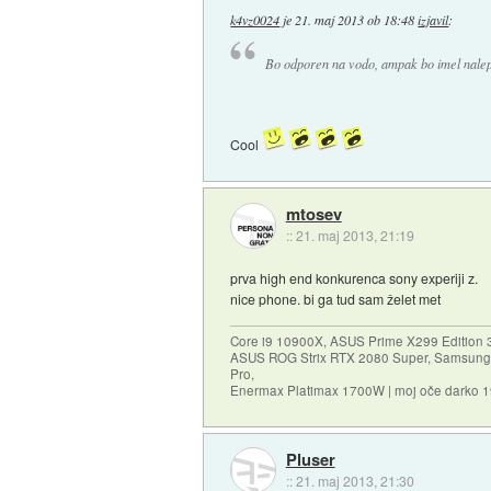
k4vz0024
je
21. maj 2013 ob 18:48
izjavil
:
Bo odporen na vodo, ampak bo imel nalepke 
Cool
mtosev
::
21. maj 2013, 21:19
prva high end konkurenca sony experiji z.
nice phone. bi ga tud sam želet met
Core i9 10900X, ASUS Prime X299 Edition 
ASUS ROG Strix RTX 2080 Super, Samsung
Pro,
Enermax Platimax 1700W | moj oče darko 
Pluser
::
21. maj 2013, 21:30