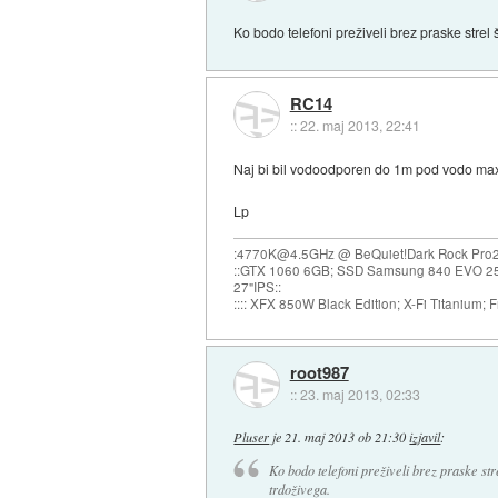
Ko bodo telefoni preživeli brez praske strel 
RC14
::
22. maj 2013, 22:41
Naj bi bil vodoodporen do 1m pod vodo max
Lp
:4770K@4.5GHz @ BeQuiet!Dark Rock Pro
::GTX 1060 6GB; SSD Samsung 840 EVO 
27"IPS::
:::: XFX 850W Black Edition; X-Fi Titanium; F
root987
::
23. maj 2013, 02:33
Pluser
je
21. maj 2013 ob 21:30
izjavil
:
Ko bodo telefoni preživeli brez praske str
trdoživega.