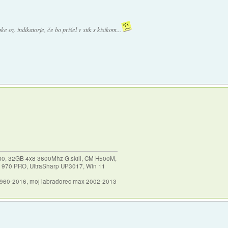
oz. indikatorje, če bo prišel v stik s kisikom...
30, 32GB 4x8 3600Mhz G.skill, CM H500M,
 970 PRO, UltraSharp UP3017, Win 11
1960-2016, moj labradorec max 2002-2013