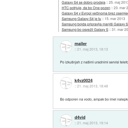
Galaxy S4 se dobro prodaja
::
25. maj 201
HTC potrjuje, da bo One pozen
::
23. mar 
Galaxy S4 v Evropi večinoma brez osemje
Samsung Galaxy S4 je tu
::
15. mar 2013
Samsung bojda pripravlja manjši Galaxy 
Samsung bo osvežil Galaxy S
::
31. mar 2
mailer
::
21. maj 2013, 18:13
Po izkušnjah z našimi uradnimi servisi tel
k4vz0024
::
21. maj 2013, 18:48
Bo odporen na vodo, ampak bo imel nalepke oz
d4vid
::
21. maj 2013, 19:14