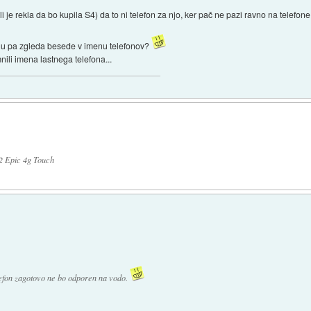
je rekla da bo kupila S4) da to ni telefon za njo, ker pač ne pazi ravno na telefone.
ungu pa zgleda besede v imenu telefonov?
ili imena lastnega telefona...
 Epic 4g Touch
elefon zagotovo ne bo odporen na vodo.