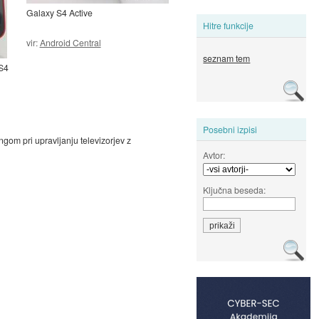
Galaxy S4 Active
Hitre funkcije
vir:
Android Central
seznam tem
S4
Posebni izpisi
ngom pri upravljanju televizorjev z
Avtor:
Ključna beseda: