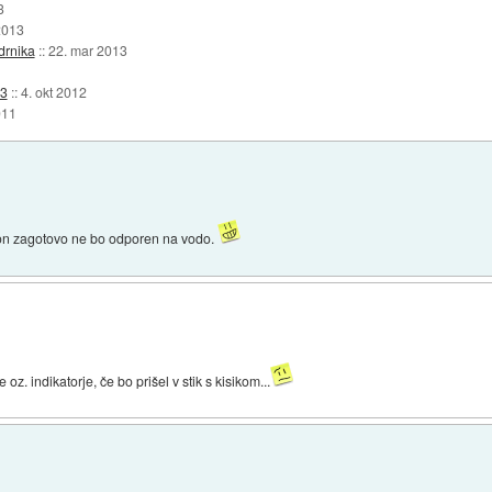
3
2013
drnika
::
22. mar 2013
S3
::
4. okt 2012
011
efon zagotovo ne bo odporen na vodo.
. indikatorje, če bo prišel v stik s kisikom...