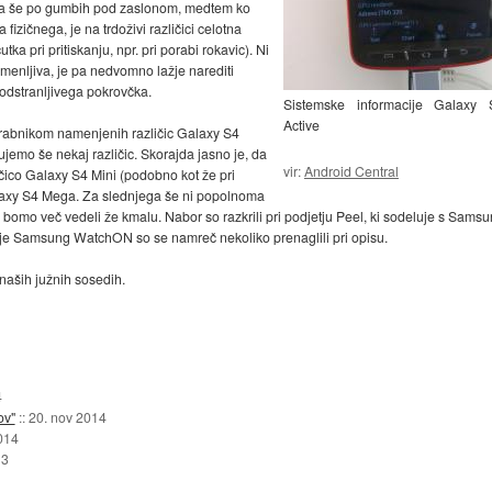
ujeta še po gumbih pod zaslonom, medtem ko
izičnega, je na trdoživi različici celotna
ka pri pritiskanju, npr. pri porabi rokavic). Ni
amenljiva, je pa nedvomno lažje narediti
 odstranljivega pokrovčka.
Sistemske informacije Galaxy 
Active
orabnikom namenjenih različic Galaxy S4
jemo še nekaj različic. Skorajda jasno je, da
vir:
Android Central
čico Galaxy S4 Mini (podobno kot že pri
alaxy S4 Mega. Za slednjega še ni popolnoma
 bomo več vedeli že kmalu. Nabor so razkrili pri podjetju Peel, ki sodeluje s Samsu
acije Samsung WatchON so se namreč nekoliko prenaglili pri opisu.
 naših južnih sosedih.
4
ov"
::
20. nov 2014
014
13