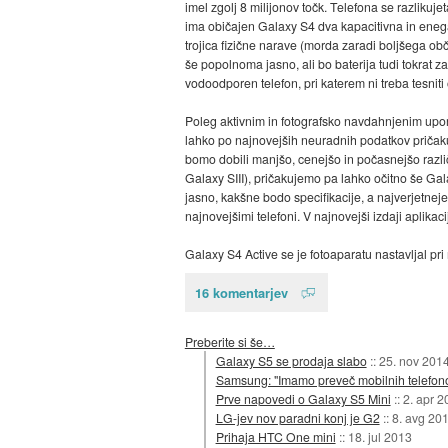
imel zgolj 8 milijonov točk. Telefona se razlik
ima običajen Galaxy S4 dva kapacitivna in enega f
trojica fizične narave (morda zaradi boljšega občut
še popolnoma jasno, ali bo baterija tudi tokrat z
vodoodporen telefon, pri katerem ni treba tesniti
Poleg aktivnim in fotografsko navdahnjenim up
lahko po najnovejših neuradnih podatkov pričaku
bomo dobili manjšo, cenejšo in počasnejšo razli
Galaxy SIII), pričakujemo pa lahko očitno še G
jasno, kakšne bodo specifikacije, a najverjetneje
najnovejšimi telefoni. V najnovejši izdaji aplik
Galaxy S4 Active se je fotoaparatu nastavljal pri
16 komentarjev
Preberite si še…
Galaxy S5 se prodaja slabo
::
25. nov 201
Samsung: "Imamo preveč mobilnih telefon
Prve napovedi o Galaxy S5 Mini
::
2. apr 2
LG-jev nov paradni konj je G2
::
8. avg 20
Prihaja HTC One mini
::
18. jul 2013