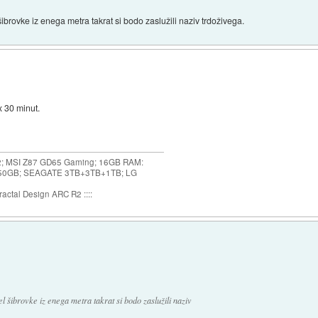
šibrovke iz enega metra takrat si bodo zaslužili naziv trdoživega.
 30 minut.
2; MSI Z87 GD65 Gaming; 16GB RAM:
250GB; SEAGATE 3TB+3TB+1TB; LG
ractal Design ARC R2 ::::
el šibrovke iz enega metra takrat si bodo zaslužili naziv