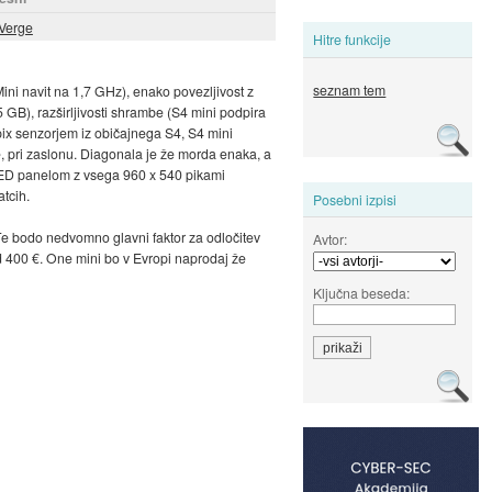
Verge
Hitre funkcije
seznam tem
ini navit na 1,7 GHz), enako povezljivost z
 GB), razširljivosti shrambe (S4 mini podpira
Mpix senzorjem iz običajnega S4, S4 mini
e, pri zaslonu. Diagonala je že morda enaka, a
MOLED panelom z vsega 960 x 540 pikami
atcih.
Posebni izpisi
 Te bodo nedvomno glavni faktor za odločitev
Avtor:
d 400 €. One mini bo v Evropi naprodaj že
Ključna beseda: