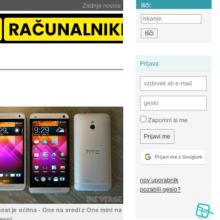
Išči:
Zadnje novice
Prijava
Zapomni si me
nov uporabnik
pozabili geslo?
st je očitna - One na sredi z One mini na
desni