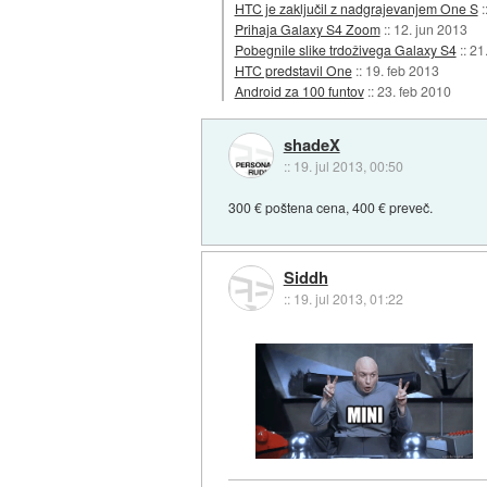
HTC je zaključil z nadgrajevanjem One S
:
Prihaja Galaxy S4 Zoom
::
12. jun 2013
Pobegnile slike trdoživega Galaxy S4
::
21
HTC predstavil One
::
19. feb 2013
Android za 100 funtov
::
23. feb 2010
shadeX
::
19. jul 2013, 00:50
300 € poštena cena, 400 € preveč.
Siddh
::
19. jul 2013, 01:22