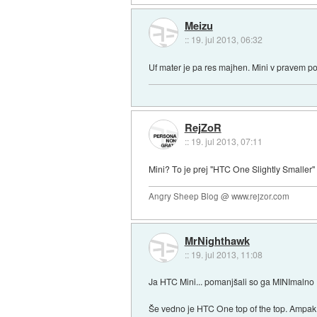
Meizu
::
19. jul 2013, 06:32
Uf mater je pa res majhen. Mini v pravem 
RejZoR
::
19. jul 2013, 07:11
Mini? To je prej "HTC One Slightly Smaller" k
Angry Sheep Blog @ www.rejzor.com
MrNighthawk
::
19. jul 2013, 11:08
Ja HTC Mini... pomanjšali so ga MINImalno 
Še vedno je HTC One top of the top. Ampak to