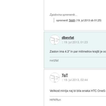
Zgodovina sprememb…
spremenil:
Siddh
(
19. jul 2013 ob 01:25
)
dbevfat
::
19. jul 2013, 01:23
Zaslon ima 4.3" in par milimetrov krajši je 
nvr2fat
TgT
::
19. jul 2013, 02:44
Velikost minija naj bi bila enaka HTC OneS
Hit'N'Run