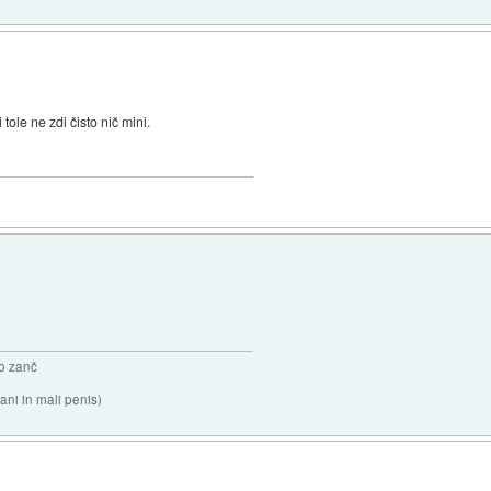
ole ne zdi čisto nič mini.
o zanč
ni in mali penis)