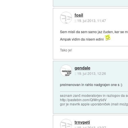
fosil
::
19. jul 2013, 11:47
Sem misli da sem samo jaz čuden, ker se mi t
Ampak vidim da nisem edini
Tako je!
gendale
::
19. jul 2013, 12:26
preimenovan in rahlo nadgrajen one s :)
seznam zanč moderatorjev in razlogov da s
http://pastebin.com/QiWny5dV
gor je mavrik apple uporabniček (mali možga
trnvpeti
::
19. jul 2013, 12:37