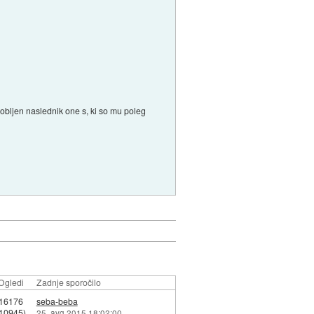
obljen naslednik one s, ki so mu poleg
Ogledi
Zadnje sporočilo
16176
seba-beba
10945)
25. avg 2015 18:02:00