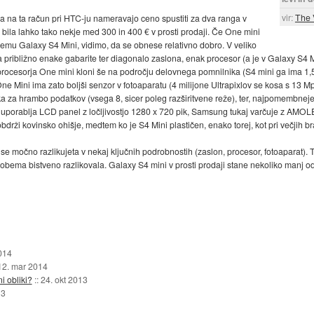
vir:
The 
 a na ta račun pri HTC-ju nameravajo ceno spustiti za dva ranga v
bila lahko tako nekje med 300 in 400 € v prosti prodaji. Če One mini
u Galaxy S4 Mini, vidimo, da se obnese relativno dobro. V veliko
približno enake gabarite ter diagonalo zaslona, enak procesor (a je v Galaxy S4 M
procesorja One mini kloni še na področju delovnega pomnilnika (S4 mini ga ima 1,5
One Mini ima zato boljši senzor v fotoaparatu (4 milijone Ultrapixlov se kosa s 13 
ika za hrambo podatkov (vsega 8, sicer poleg razširitvene reže), ter, najpomembnej
 mini uporablja LCD panel z ločljivostjo 1280 x 720 pik, Samsung tukaj varčuje z A
 obdrži kovinsko ohišje, medtem ko je S4 Mini plastičen, enako torej, kot pri večjih br
se močno razlikujeta v nekaj ključnih podrobnostih (zaslon, procesor, fotoaparat).
obema bistveno razlikovala. Galaxy S4 mini v prosti prodaji stane nekoliko manj o
014
12. mar 2014
i obliki?
::
24. okt 2013
13