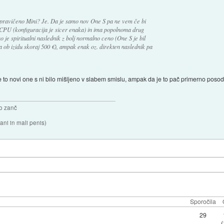
upravičeno Mini? Je. Da je samo nov One S pa ne vem če bi
 CPU (konfiguracija je sicer enaka) in ima popolnoma drug
 je spiritualni naslednik z bolj normalno ceno (One S je bil
a ob izidu skoraj 500 €), ampak enak oz. direkten naslednik pa
to novi one s ni bilo mišljeno v slabem smislu, ampak da je to pač primerno posod
o zanč
ni in mali penis)
Sporočila
29
(