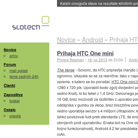
Sandisk že prodal več kot polovico SSD-jev za 
Novice
»
Android
»
Prihaja H
Novice
Prihaja HTC One mini
arhiv
Primož Resman
::
18. jul 2013
ob 23:04
Andr
Forum
The Verge
- Govoric, da HTC pripravlja manjšo 
mali oglasi
ogromno. Izkazale so se za resnične, tako v napov
teme zadnjih 24h
opreme, s katero se bo ponašal.
HTC One mini 
Članki
1280 x 720 pik. Uporabili bodo zgolj dvojedrni 
vedno Krait), ki bo tekel z 1,4 GHz. Delovnega
Zaposlitve
16 GB, brez možnosti za razširitev z uporabo pom
brskaj
oddajnika v gumbu za vklop, brez brezžične povezl
Ostalo
vedno uporablja senzor s 4 milijoni
Ultrapixlov
, 
pravila
lahko povezoval tudi prek standarda LTE, še en
obrnjenih proti uporabniku. Enaka kot na One os
trojno funkcionalnost), Android 4.2 ter preobleka
mAh.