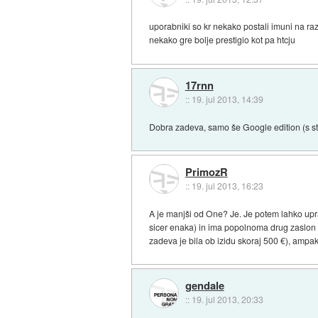
uporabniki so kr nekako postali imuni na ra
nekako gre bolje prestigio kot pa htcju
17rnn
::
19. jul 2013, 14:39
Dobra zadeva, samo še Google edition (s sto
PrimozR
::
19. jul 2013, 16:23
A je manjši od One? Je. Je potem lahko upr
sicer enaka) in ima popolnoma drug zaslon t
zadeva je bila ob izidu skoraj 500 €), ampak 
gendale
::
19. jul 2013, 20:33