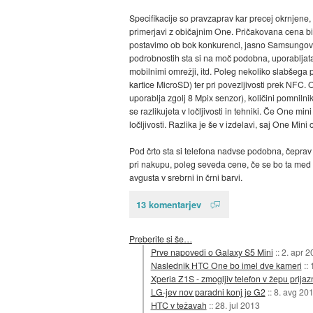
Specifikacije so pravzaprav kar precej okrnjene,
primerjavi z običajnim One. Pričakovana cena bi 
postavimo ob bok konkurenci, jasno Samsungovem
podrobnostih sta si na moč podobna, uporabljata 
mobilnimi omrežji, itd. Poleg nekoliko slabšega 
kartice MicroSD) ter pri povezljivosti prek NFC. 
uporablja zgolj 8 Mpix senzor), količini pomniln
se razlikujeta v ločljivosti in tehniki. Če One
ločljivosti. Razlika je še v izdelavi, saj One Mini
Pod črto sta si telefona nadvse podobna, čeprav 
pri nakupu, poleg seveda cene, če se bo ta med 
avgusta v srebrni in črni barvi.
13 komentarjev
Preberite si še…
Prve napovedi o Galaxy S5 Mini
::
2. apr 2
Naslednik HTC One bo imel dve kameri
::
Xperia Z1S - zmogljiv telefon v žepu prijazn
LG-jev nov paradni konj je G2
::
8. avg 20
HTC v težavah
::
28. jul 2013