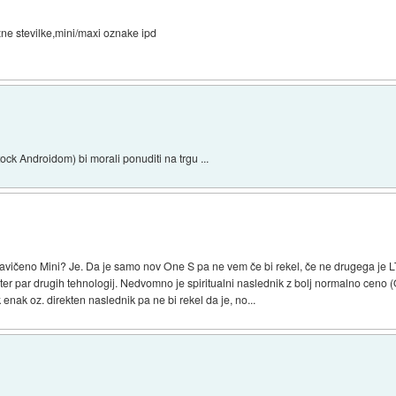
zne stevilke,mini/maxi oznake ipd
ck Androidom) bi morali ponuditi na trgu ...
avičeno Mini? Je. Da je samo nov One S pa ne vem če bi rekel, če ne drugega je L
er par drugih tehnologij. Nedvomno je spiritualni naslednik z bolj normalno ceno (
enak oz. direkten naslednik pa ne bi rekel da je, no...