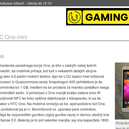
naslednji dve leti
::
včeraj ob 11:37
TC One mini
oid
izvedenko paradnega konja One, je bilo v zadnjih nekaj tednih
edih, da mobilnik prihaja, kot tudi v nekaterih detajlih strojne
bo
tako 4,3-palčni mobilni telefon, kjer bo LCD zaslon imel ločljivost
procesor iz Qualcommove serije Snapdragon 400 (arhitektura je še
 pomnilnika bo 1 GB, medtem ko bo prostora za hrambo podatkov vsega
nilniških kartic. V primerjavi z One manjši bratec ostane brez IR
jivosti NFC ter brez optične stabilizacije v fotoaparatu, ki pa še
kakor v HTC One. Na mobilna omrežja se bo, spet podobno kot One,
a podobnost pa je t.i. BoomSound oz. uporaba para zvočnikov,
taja še razporeditev gumbov (zgolj gumba nazaj in domov, slednji ima
 Sense 5.0. Baterija je to pot nekoliko manjša, saj ima kapaciteto 1800
Podobno
levi in 