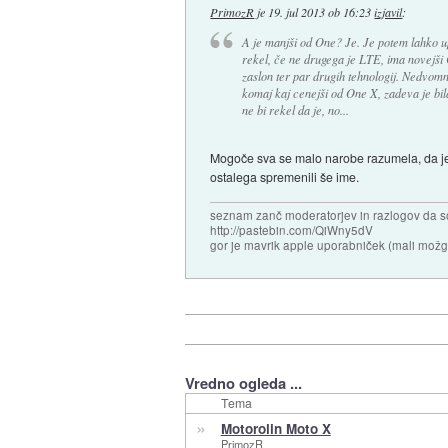
PrimozR
je
19. jul 2013 ob 16:23
izjavil
:
A je manjši od One? Je. Je potem lahko 
rekel, če ne drugega je LTE, ima novejši
zaslon ter par drugih tehnologij. Nedvomno
komaj kaj cenejši od One X, zadeva je bil
ne bi rekel da je, no...
Mogoče sva se malo narobe razumela, da je 
ostalega spremenili še ime.
seznam zanč moderatorjev in razlogov da s
http://pastebin.com/QiWny5dV
gor je mavrik apple uporabniček (mali možga
Vredno ogleda ...
Tema
»
Motorolin Moto X
PrimozR