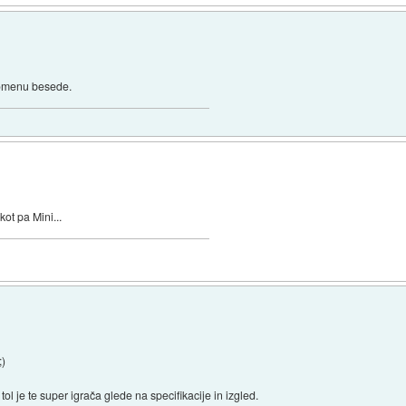
pomenu besede.
ot pa Mini...
;)
l je te super igrača glede na specifikacije in izgled.