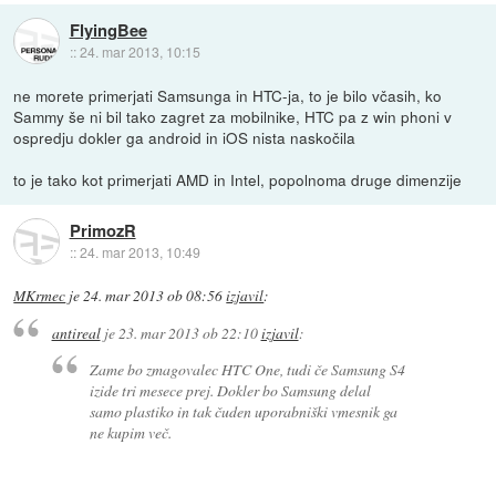
FlyingBee
::
24. mar 2013, 10:15
ne morete primerjati Samsunga in HTC-ja, to je bilo včasih, ko
Sammy še ni bil tako zagret za mobilnike, HTC pa z win phoni v
ospredju dokler ga android in iOS nista naskočila
to je tako kot primerjati AMD in Intel, popolnoma druge dimenzije
PrimozR
::
24. mar 2013, 10:49
MKrmec
je
24. mar 2013 ob 08:56
izjavil
:
antireal
je
23. mar 2013 ob 22:10
izjavil
:
Zame bo zmagovalec HTC One, tudi če Samsung S4
izide tri mesece prej. Dokler bo Samsung delal
samo plastiko in tak čuden uporabniški vmesnik ga
ne kupim več.