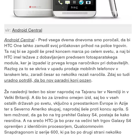
vir:
Android Central
- Pred vsega dvema dnevoma smo poročali, da bi
Android Central
HTC One lahko zamudil svoj pričakovan prihod na police trgovin.
Ta naj bi se zgodil še pred koncem marca po celem svetu, a naj bi
HTC imel težave z dobavljanjem predvsem fotoaparatskega
modula, ker je izpadel iz prvega kroga naročnikov pri dobaviteljih.
Razlog za to se skriva v upadu prodaje mobilnih telefonov v
lanskem letu, zaradi česar so nekoliko rezali naročila. Zdaj so tudi
uradno potrdili, da bo nov paradni konj pozen
.
Že naslednji teden bo sicer naprodaj na Tajvanu ter v Nemčiji in v
Veliki Britaniji. A šlo bo za izredno omejen izid, saj bo v vseh
ostalih državah po svetu, vključno s preostankom Evrope in Azije
ter s Severno Ameriko skupaj, naprodaj šele proti koncu aprila. S
tem možnost, da ga bo na trg prehitel Galaxy S4, postaja še kako
resnična. A na srečo HTC-ja bo prav na večini teh trgov Galaxy S4
opremljen z identičnim procesorjem, Qualcommovim
Snapdragonom iz serije 600, ki pa bo po drugi strani nekoliko