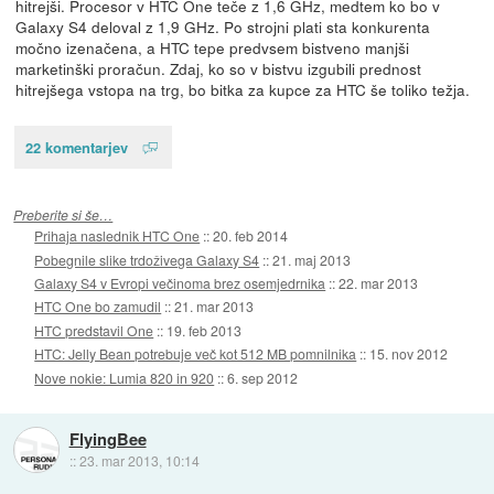
hitrejši. Procesor v HTC One teče z 1,6 GHz, medtem ko bo v
Galaxy S4 deloval z 1,9 GHz. Po strojni plati sta konkurenta
močno izenačena, a HTC tepe predvsem bistveno manjši
marketinški proračun. Zdaj, ko so v bistvu izgubili prednost
hitrejšega vstopa na trg, bo bitka za kupce za HTC še toliko težja.
22 komentarjev
Preberite si še…
Prihaja naslednik HTC One
::
20. feb 2014
Pobegnile slike trdoživega Galaxy S4
::
21. maj 2013
Galaxy S4 v Evropi večinoma brez osemjedrnika
::
22. mar 2013
HTC One bo zamudil
::
21. mar 2013
HTC predstavil One
::
19. feb 2013
HTC: Jelly Bean potrebuje več kot 512 MB pomnilnika
::
15. nov 2012
Nove nokie: Lumia 820 in 920
::
6. sep 2012
FlyingBee
::
23. mar 2013, 10:14