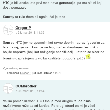
HTC je bil lansko leto prvi med novo generacijo, pa mu niti ni kaj
dosti pomagalo
Sammy to rule them all again, žal je tako
Gregor P
::
23. mar 2013, 11:36
Sam se HTC-jev ne spomnim kot ravno dobrih naprav (govorim za
leta nazaj, ne vem kako je sedaj); mar so dandanes res toliko
boljše naprave (bolj kot nažiganje specifikacij - katerih se sicer ne
branim -, sprašujem iz vidika kvalitete, podpore ipd.)?
Zgodovina sprememb…
spremenil:
Gregor P
(
23. mar 2013 ob 11:37
)
CCMbrother
::
23. mar 2013, 11:54
Velika pomanjkljivost HTC One je med drugim ta, da nima
razširitvene reže za sd kartico. Po drugi strani pa mi je všeč
aluminij ohišje, ki ni "plastic fantastic" kot pri Samsungu. Kakorkoli,