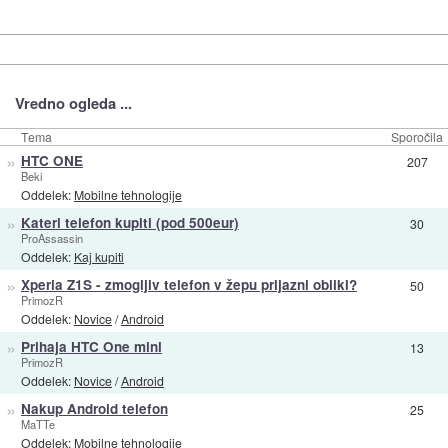
Vredno ogleda ...
Tema
Sporočila
»
HTC ONE
207
Beki
Oddelek:
Mobilne tehnologije
»
Kateri telefon kupiti (pod 500eur)
30
ProAssassin
Oddelek:
Kaj kupiti
»
Xperia Z1S - zmogljiv telefon v žepu prijazni obliki?
50
PrimozR
Oddelek:
Novice
/
Android
»
Prihaja HTC One mini
13
PrimozR
Oddelek:
Novice
/
Android
»
Nakup Android telefon
25
MaTTe
Oddelek:
Mobilne tehnologije