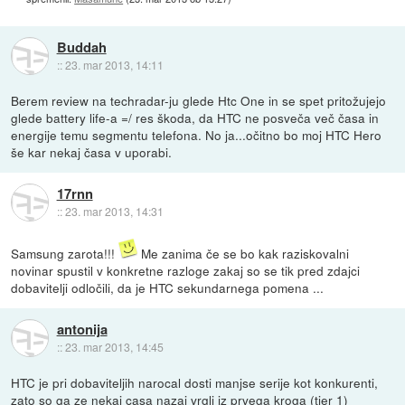
Buddah
::
23. mar 2013, 14:11
Berem review na techradar-ju glede Htc One in se spet pritožujejo
glede battery life-a =/ res škoda, da HTC ne posveča več časa in
energije temu segmentu telefona. No ja...očitno bo moj HTC Hero
še kar nekaj časa v uporabi.
17rnn
::
23. mar 2013, 14:31
Samsung zarota!!!
Me zanima če se bo kak raziskovalni
novinar spustil v konkretne razloge zakaj so se tik pred zdajci
dobavitelji odločili, da je HTC sekundarnega pomena ...
antonija
::
23. mar 2013, 14:45
HTC je pri dobaviteljih narocal dosti manjse serije kot konkurenti,
zato so ga ze nekaj casa nazaj vrgli iz prvega kroga (tier 1)