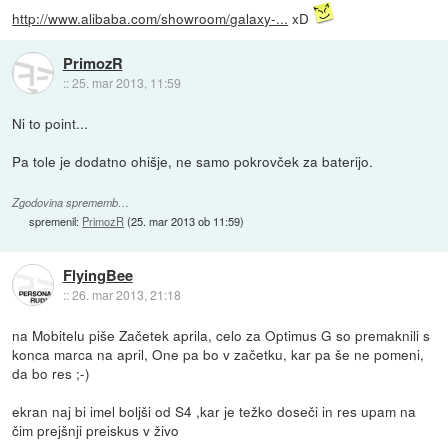
http://www.alibaba.com/showroom/galaxy-...
xD
PrimozR
::
25. mar 2013, 11:59
Ni to point...
Pa tole je dodatno ohišje, ne samo pokrovček za baterijo.
Zgodovina sprememb…
spremenil:
PrimozR
(
25. mar 2013 ob 11:59
)
FlyingBee
::
26. mar 2013, 21:18
na Mobitelu piše Začetek aprila, celo za Optimus G so premaknili s
konca marca na april, One pa bo v začetku, kar pa še ne pomeni,
da bo res ;-)
ekran naj bi imel boljši od S4 ,kar je težko doseči in res upam na
čim prejšnji preiskus v živo