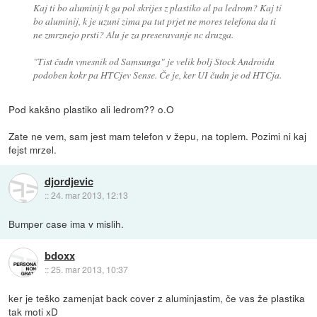
Kaj ti bo aluminij k ga pol skrijes z plastiko al pa ledrom? Kaj ti
bo aluminij, k je uzuni zima pa tut prjet ne mores telefona da ti
ne zmrznejo prsti? Alu je za preseravanje nc druzga.
"Tist čudn vmesnik od Samsunga" je velik bolj Stock Androidu
podoben kokr pa HTCjev Sense. Če je, ker UI čudn je od HTCja.
Pod kakšno plastiko ali ledrom?? o.O
Zate ne vem, sam jest mam telefon v žepu, na toplem. Pozimi ni kaj
fejst mrzel.
djordjevic
::
24. mar 2013, 12:13
Bumper case ima v mislih.
bdoxx
::
25. mar 2013, 10:37
ker je teško zamenjat back cover z aluminjastim, če vas že plastika
tak moti xD