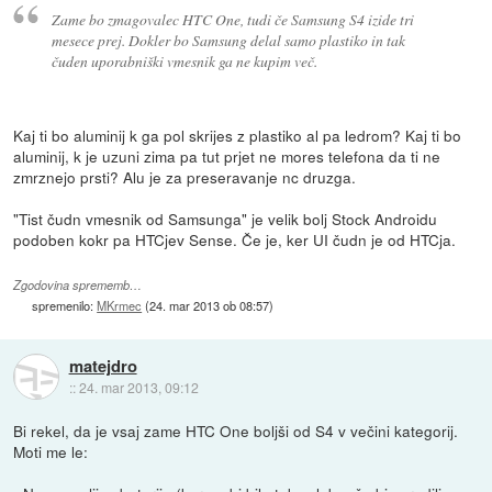
Zame bo zmagovalec HTC One, tudi če Samsung S4 izide tri
mesece prej. Dokler bo Samsung delal samo plastiko in tak
čuden uporabniški vmesnik ga ne kupim več.
Kaj ti bo aluminij k ga pol skrijes z plastiko al pa ledrom? Kaj ti bo
aluminij, k je uzuni zima pa tut prjet ne mores telefona da ti ne
zmrznejo prsti? Alu je za preseravanje nc druzga.
"Tist čudn vmesnik od Samsunga" je velik bolj Stock Androidu
podoben kokr pa HTCjev Sense. Če je, ker UI čudn je od HTCja.
Zgodovina sprememb…
spremenilo:
MKrmec
(
24. mar 2013 ob 08:57
)
matejdro
::
24. mar 2013, 09:12
Bi rekel, da je vsaj zame HTC One boljši od S4 v večini kategorij.
Moti me le: