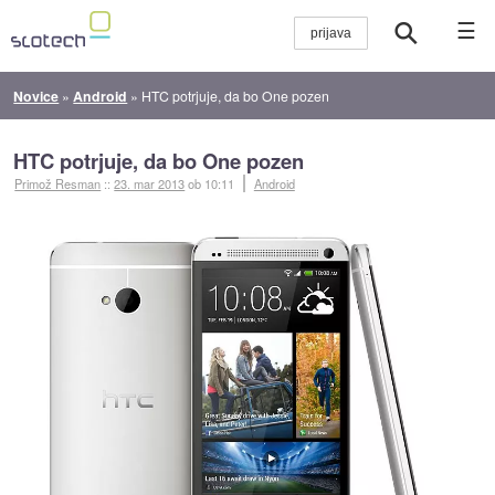
☰
Novice
»
Android
»
HTC potrjuje, da bo One pozen
HTC potrjuje, da bo One pozen
Primož Resman
::
23. mar 2013
ob 10:11
Android