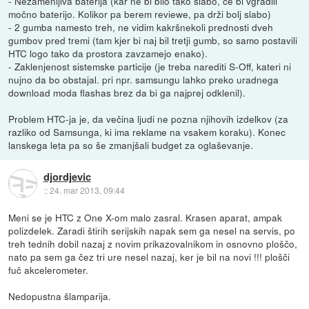
- Nezamenljiva baterija (kar ne bi bilo tako slabo, če bi vgradili
močno baterijo. Kolikor pa berem reviewe, pa drži bolj slabo)
- 2 gumba namesto treh, ne vidim kakršnekoli prednosti dveh
gumbov pred tremi (tam kjer bi naj bil tretji gumb, so samo postavili
HTC logo tako da prostora zavzamejo enako).
- Zaklenjenost sistemske particije (je treba narediti S-Off, kateri ni
nujno da bo obstajal. pri npr. samsungu lahko preko uradnega
download moda flashas brez da bi ga najprej odklenil).
Problem HTC-ja je, da večina ljudi ne pozna njihovih izdelkov (za
razliko od Samsunga, ki ima reklame na vsakem koraku). Konec
lanskega leta pa so še zmanjšali budget za oglaševanje.
djordjevic
::
24. mar 2013, 09:44
Meni se je HTC z One X-om malo zasral. Krasen aparat, ampak
polizdelek. Zaradi štirih serijskih napak sem ga nesel na servis, po
treh tednih dobil nazaj z novim prikazovalnikom in osnovno ploščo,
nato pa sem ga čez tri ure nesel nazaj, ker je bil na novi !!! plošči
fuč akcelerometer.
Nedopustna šlamparija.