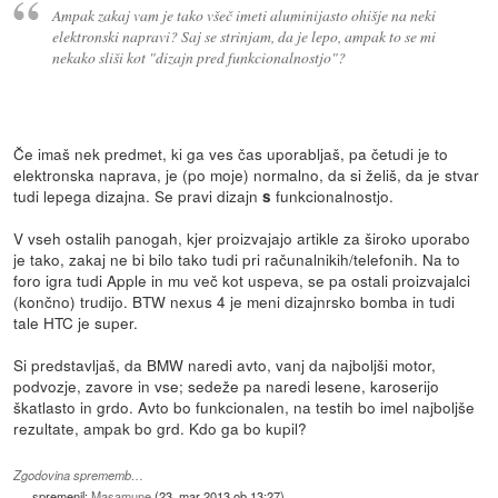
Ampak zakaj vam je tako všeč imeti aluminijasto ohišje na neki
elektronski napravi? Saj se strinjam, da je lepo, ampak to se mi
nekako sliši kot "dizajn pred funkcionalnostjo"?
Če imaš nek predmet, ki ga ves čas uporabljaš, pa četudi je to
elektronska naprava, je (po moje) normalno, da si želiš, da je stvar
tudi lepega dizajna. Se pravi dizajn
funkcionalnostjo.
s
V vseh ostalih panogah, kjer proizvajajo artikle za široko uporabo
je tako, zakaj ne bi bilo tako tudi pri računalnikih/telefonih. Na to
foro igra tudi Apple in mu več kot uspeva, se pa ostali proizvajalci
(končno) trudijo. BTW nexus 4 je meni dizajnrsko bomba in tudi
tale HTC je super.
Si predstavljaš, da BMW naredi avto, vanj da najboljši motor,
podvozje, zavore in vse; sedeže pa naredi lesene, karoserijo
škatlasto in grdo. Avto bo funkcionalen, na testih bo imel najboljše
rezultate, ampak bo grd. Kdo ga bo kupil?
Zgodovina sprememb…
spremenil:
Masamune
(
23. mar 2013 ob 13:27
)