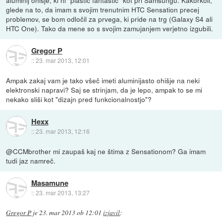
glede na to, da imam s svojim trenutnim HTC Sensation precej
problemov, se bom odločil za prvega, ki pride na trg (Galaxy S4 ali
HTC One). Tako da mene so s svojim zamujanjem verjetno izgubili.
Gregor P
::
23. mar 2013, 12:01
Ampak zakaj vam je tako všeč imeti aluminijasto ohišje na neki
elektronski napravi? Saj se strinjam, da je lepo, ampak to se mi
nekako sliši kot "dizajn pred funkcionalnostjo"?
Hexx
::
23. mar 2013, 12:16
@CCMbrother mi zaupaš kaj ne štima z Sensationom? Ga imam
tudi jaz namreč.
Masamune
::
23. mar 2013, 13:27
Gregor P
je
23. mar 2013 ob 12:01
izjavil
: