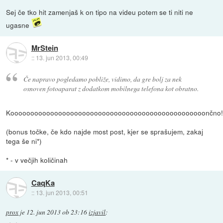
Sej če tko hit zamenjaš k on tipo na videu potem se ti niti ne
ugasne
MrStein
::
13. jun 2013, 00:49
Če napravo pogledamo pobliže, vidimo, da gre bolj za nek
osnoven fotoaparat z dodatkom mobilnega telefona kot obratno.
Kooooooooooooooooooooooooooooooooooooooooooooooooončno!!!
(bonus točke, če kdo najde most post, kjer se sprašujem, zakaj
tega še ni*)
* - v večjih količinah
CaqKa
::
13. jun 2013, 00:51
prox
je
12. jun 2013 ob 23:16
izjavil
: