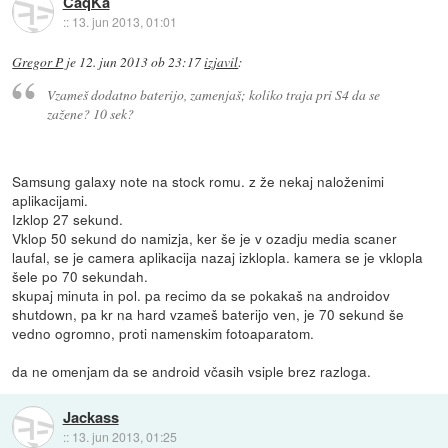
CaqKa
::
13. jun 2013, 01:01
Gregor P
je
12. jun 2013 ob 23:17
izjavil
:
Vzameš dodatno baterijo, zamenjaš; koliko traja pri S4 da se
zažene? 10 sek?
Samsung galaxy note na stock romu. z že nekaj naloženimi
aplikacijami.
Izklop 27 sekund.
Vklop 50 sekund do namizja, ker še je v ozadju media scaner
laufal, se je camera aplikacija nazaj izklopla. kamera se je vklopla
šele po 70 sekundah.
skupaj minuta in pol. pa recimo da se pokakaš na androidov
shutdown, pa kr na hard vzameš baterijo ven, je 70 sekund še
vedno ogromno, proti namenskim fotoaparatom.
da ne omenjam da se android včasih vsiple brez razloga.
Jackass
::
13. jun 2013, 01:25