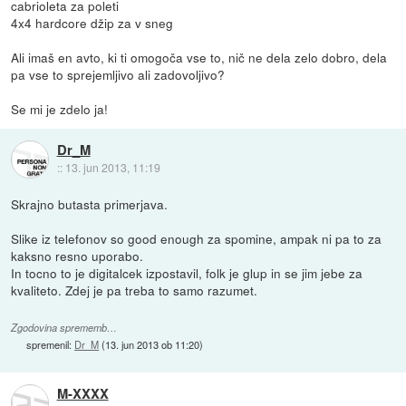
cabrioleta za poleti
4x4 hardcore džip za v sneg
Ali imaš en avto, ki ti omogoča vse to, nič ne dela zelo dobro, dela
pa vse to sprejemljivo ali zadovoljivo?
Se mi je zdelo ja!
Dr_M
::
13. jun 2013, 11:19
Skrajno butasta primerjava.
Slike iz telefonov so good enough za spomine, ampak ni pa to za
kaksno resno uporabo.
In tocno to je digitalcek izpostavil, folk je glup in se jim jebe za
kvaliteto. Zdej je pa treba to samo razumet.
Zgodovina sprememb…
spremenil:
Dr_M
(
13. jun 2013 ob 11:20
)
M-XXXX