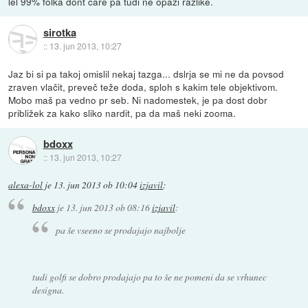
lel 99% folka dont care pa tudi ne opazi razlike.
sirotka
::
13. jun 2013, 10:27
Jaz bi si pa takoj omislil nekaj tazga... dslrja se mi ne da povsod
zraven vlačit, preveč teže doda, sploh s kakim tele objektivom.
Mobo maš pa vedno pr seb. Ni nadomestek, je pa dost dobr
približek za kako sliko nardit, pa da maš neki zooma.
bdoxx
::
13. jun 2013, 10:27
alexa-lol
je
13. jun 2013 ob 10:04
izjavil
:
bdoxx
je
13. jun 2013 ob 08:16
izjavil
:
pa še vseeno se prodajajo najbolje
tudi golfi se dobro prodajajo pa to še ne pomeni da se vrhunec
designa.