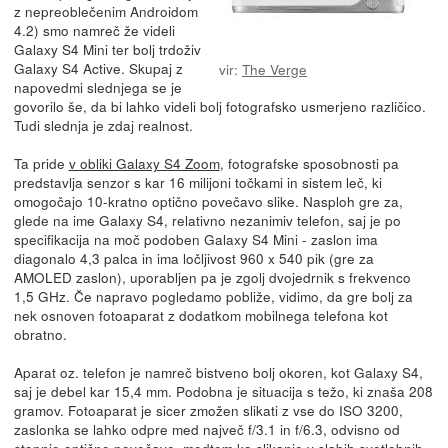
z nepreoblečenim Androidom
4.2) smo namreč že videli
Galaxy S4 Mini ter bolj trdoživ
Galaxy S4 Active. Skupaj z
vir:
The Verge
napovedmi slednjega se je
govorilo še, da bi lahko videli bolj fotografsko usmerjeno različico.
Tudi slednja je zdaj realnost.
Ta pride
v obliki Galaxy S4 Zoom
, fotografske sposobnosti pa
predstavlja senzor s kar 16 milijoni točkami in sistem leč, ki
omogočajo 10-kratno optično povečavo slike. Nasploh gre za,
glede na ime Galaxy S4, relativno nezanimiv telefon, saj je po
specifikacija na moč podoben Galaxy S4 Mini - zaslon ima
diagonalo 4,3 palca in ima ločljivost 960 x 540 pik (gre za
AMOLED zaslon), uporabljen pa je zgolj dvojedrnik s frekvenco
1,5 GHz. Če napravo pogledamo pobliže, vidimo, da gre bolj za
nek osnoven fotoaparat z dodatkom mobilnega telefona kot
obratno.
Aparat oz. telefon je namreč bistveno bolj okoren, kot Galaxy S4,
saj je debel kar 15,4 mm. Podobna je situacija s težo, ki znaša 208
gramov. Fotoaparat je sicer zmožen slikati z vse do ISO 3200,
zaslonka se lahko odpre med največ f/3.1 in f/6.3, odvisno od
stopnje optične povečave, medtem ko slikanje v slabih svetlobnih