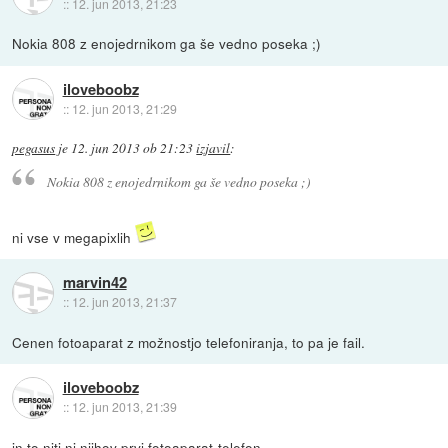
::
12. jun 2013, 21:23
Nokia 808 z enojedrnikom ga še vedno poseka ;)
iloveboobz
::
12. jun 2013, 21:29
pegasus
je
12. jun 2013 ob 21:23
izjavil
:
Nokia 808 z enojedrnikom ga še vedno poseka ;)
ni vse v megapixlih
marvin42
::
12. jun 2013, 21:37
Cenen fotoaparat z možnostjo telefoniranja, to pa je fail.
iloveboobz
::
12. jun 2013, 21:39
in to niti ni njihov prvi fotoaparat-telefon..