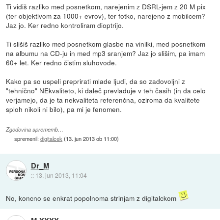
Ti vidiš razliko med posnetkom, narejenim z DSRL-jem z 20 M pix
(ter objektivom za 1000+ evrov), ter fotko, narejeno z mobilcem?
Jaz jo. Ker redno kontroliram dioptrijo.
Ti slišiš razliko med posnetkom glasbe na vinilki, med posnetkom
na albumu na CD-ju in med mp3 sranjem? Jaz jo slišim, pa imam
60+ let. Ker redno čistim sluhovode.
Kako pa so uspeli preprirati mlade ljudi, da so zadovoljni z
"tehnično" NEkvaliteto, ki daleč prevladuje v teh časih (in da celo
verjamejo, da je ta nekvaliteta referenčna, oziroma da kvalitete
sploh nikoli ni bilo), pa mi je fenomen.
Zgodovina sprememb…
spremenil:
digitalcek
(
13. jun 2013 ob 11:00
)
Dr_M
::
13. jun 2013, 11:04
No, koncno se enkrat popolnoma strinjam z digitalckom