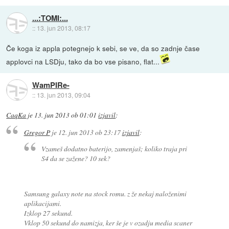
...:TOMI:...
::
13. jun 2013, 08:17
Če koga iz appla potegnejo k sebi, se ve, da so zadnje čase
applovci na LSDju, tako da bo vse pisano, flat...
WamPIRe-
::
13. jun 2013, 09:04
CaqKa
je
13. jun 2013 ob 01:01
izjavil
:
Gregor P
je
12. jun 2013 ob 23:17
izjavil
:
Vzameš dodatno baterijo, zamenjaš; koliko traja pri
S4 da se zažene? 10 sek?
Samsung galaxy note na stock romu. z že nekaj naloženimi
aplikacijami.
Izklop 27 sekund.
Vklop 50 sekund do namizja, ker še je v ozadju media scaner