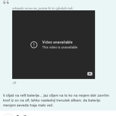
sekundo ravno ne, potem bi to zgledalo tak:
:D
ti ciljaš na refil baterije... jaz ciljam na to ko na mojem dslr zavrtim
knof iz on na off, lahko naslednji trenutek slikam. da baterijo
menjam seveda traja malo več.