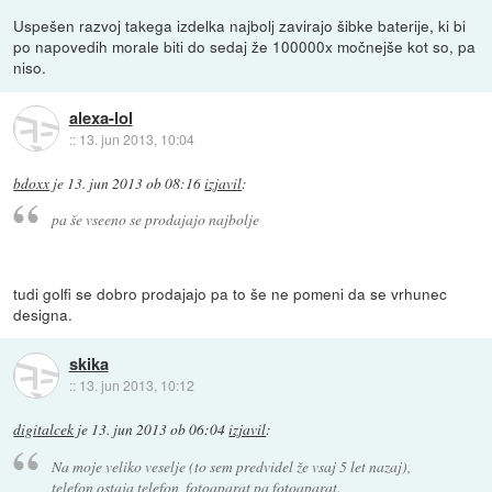
Uspešen razvoj takega izdelka najbolj zavirajo šibke baterije, ki bi
po napovedih morale biti do sedaj že 100000x močnejše kot so, pa
niso.
alexa-lol
::
13. jun 2013, 10:04
bdoxx
je
13. jun 2013 ob 08:16
izjavil
:
pa še vseeno se prodajajo najbolje
tudi golfi se dobro prodajajo pa to še ne pomeni da se vrhunec
designa.
skika
::
13. jun 2013, 10:12
digitalcek
je
13. jun 2013 ob 06:04
izjavil
:
Na moje veliko veselje (to sem predvidel že vsaj 5 let nazaj),
telefon ostaja telefon, fotoaparat pa fotoaparat.