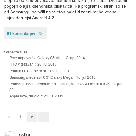
pogojih olajša ksenonska bliskavica. Na programski strani so se
pri Samsungu odločili na telefon naložiti zaenkrat še vedno
najmodernejši Android 4.2.
91 komentarjev
Preberite si še…
Prve napovedi o Galaxy S5 Mini
::
2. apr 2014
HTC v težavah
::
28. jul 2013
Prihaja HTC One mini
::
18. jul 2013
Samsung predstavil 6.3'' Galaxy Mega
::
16. jul 2013
Prihodnji teden predstavljeni iCloud, Mac OS X Lion in iOS 5
::
1. jun
2011
Apple laže, drugič.
::
24. jul 2003
«
1
2
»
skika