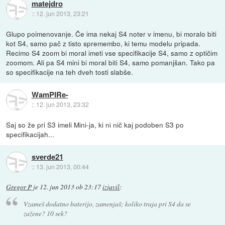
matejdro
::
12. jun 2013, 23:21
Glupo poimenovanje. Če ima nekaj S4 noter v imenu, bi moralo biti
kot S4, samo pač z tisto spremembo, ki temu modelu pripada.
Recimo S4 zoom bi moral imeti vse specifikacije S4, samo z optičim
zoomom. Ali pa S4 mini bi moral biti S4, samo pomanjšan. Tako pa
so specifikacije na teh dveh tosti slabše.
WamPIRe-
::
12. jun 2013, 23:32
Saj so že pri S3 imeli Mini-ja, ki ni nič kaj podoben S3 po
specifikacijah...
sverde21
::
13. jun 2013, 00:44
Gregor P
je
12. jun 2013 ob 23:17
izjavil
:
Vzameš dodatno baterijo, zamenjaš; koliko traja pri S4 da se
zažene? 10 sek?