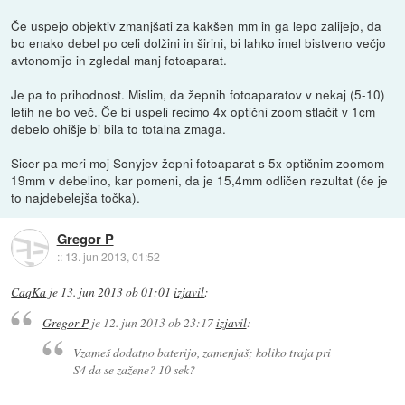
Če uspejo objektiv zmanjšati za kakšen mm in ga lepo zalijejo, da
bo enako debel po celi dolžini in širini, bi lahko imel bistveno večjo
avtonomijo in zgledal manj fotoaparat.
Je pa to prihodnost. Mislim, da žepnih fotoaparatov v nekaj (5-10)
letih ne bo več. Če bi uspeli recimo 4x optični zoom stlačit v 1cm
debelo ohišje bi bila to totalna zmaga.
Sicer pa meri moj Sonyjev žepni fotoaparat s 5x optičnim zoomom
19mm v debelino, kar pomeni, da je 15,4mm odličen rezultat (če je
to najdebelejša točka).
Gregor P
::
13. jun 2013, 01:52
CaqKa
je
13. jun 2013 ob 01:01
izjavil
:
Gregor P
je
12. jun 2013 ob 23:17
izjavil
:
Vzameš dodatno baterijo, zamenjaš; koliko traja pri
S4 da se zažene? 10 sek?