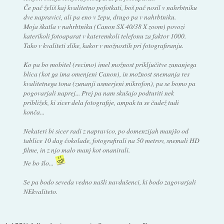
Če pač želiš kaj kvalitetno pofotkati, boš pač nosil v nahrbtniku
dve napravici, ali pa eno v žepu, drugo pa v nahrbtniku.
Moja škatla v nahrbtniku (Canon SX 40/38 X zoom) povozi
katerikoli fotoaparat v kateremkoli telefonu za faktor 1000.
Tako v kvaliteti slike, kakor v možnostih pri fotografiranju.
Ko pa bo mobitel (recimo) imel možnost priključitve zunanjega
blica (kot ga ima omenjeni Canon), in možnost snemanja res
kvalitetnega tona (zunanji usmerjeni mikrofon), pa se bomo pa
pogovarjali naprej... Prej pa nam skušajo podturiti nek
približek, ki sicer dela fotografije, ampak tu se čudež tudi
konča...
Nekateri bi sicer radi z napravico, po domenzijah manjšo od
tablice 10 dag čokolade, fotografirali na 50 metrov, snemali HD
filme, in z njo malo manj kot onanirali.
Ne bo šlo...
Se pa bodo seveda vedno našli navdušenci, ki bodo zagovarjali
NEkvaliteto.