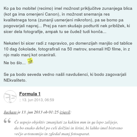
Ko pa bo mobitel (recimo) imel možnost priključitve zunanjega blica
(kot ga ima omenjeni Canon), in možnost snemanja res
kvalitetnega tona (zunanji usmerjeni mikrofon), pa se bomo pa
pogovarjali naprej... Prej pa nam skušajo podturiti nek približek, ki
sicer dela fotografije, ampak tu se čudež tudi konča...
Nekateri bi sicer radi z napravico, po domenzijah manjšo od tablice
10 dag čokolade, fotografirali na 50 metrov, snemali HD filme, in z
njo malo manj kot onanirali.
Ne bo šlo...
Se pa bodo seveda vedno našli navdušenci, ki bodo zagovarjali
NEkvaliteto.
Formula 1
::
13. jun 2013, 06:59
Jackass
je
13. jun 2013 ob 01:25
izjavil
:
Če uspejo objektiv zmanjšati za kakšen mm in ga lepo zalijejo,
da bo enako debel po celi dolžini in širini, bi lahko imel bistveno
večjo avtonomijo in zgledal manj fotoaparat.