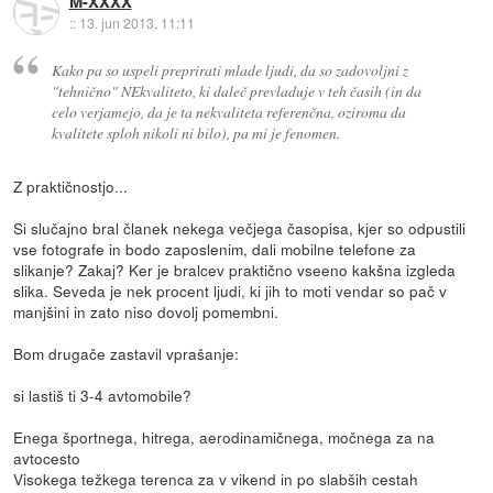
M-XXXX
::
13. jun 2013, 11:11
Kako pa so uspeli preprirati mlade ljudi, da so zadovoljni z
"tehnično" NEkvaliteto, ki daleč prevladuje v teh časih (in da
celo verjamejo, da je ta nekvaliteta referenčna, oziroma da
kvalitete sploh nikoli ni bilo), pa mi je fenomen.
Z praktičnostjo...
Si slučajno bral članek nekega večjega časopisa, kjer so odpustili
vse fotografe in bodo zaposlenim, dali mobilne telefone za
slikanje? Zakaj? Ker je bralcev praktično vseeno kakšna izgleda
slika. Seveda je nek procent ljudi, ki jih to moti vendar so pač v
manjšini in zato niso dovolj pomembni.
Bom drugače zastavil vprašanje:
si lastiš ti 3-4 avtomobile?
Enega športnega, hitrega, aerodinamičnega, močnega za na
avtocesto
Visokega težkega terenca za v vikend in po slabših cestah