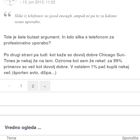
::
13. jun 2013, 11:22
Slike iz telefonov so good enough, ampak ni pa to za kaksno
resno uporabo.
Tole je šele butast argument. In kdo slika s telefonom za
profesionalno uporabo?
Po drugi strani pa tudi: kot kaže so dovolj dobre Chicago Sun-
Times je nekaj že na tem. Oziroma kot sem že rekel: za 99%
primerov so več kot dovolj dobre. V ostalem 1% pač kupiš nekaj
več (športen avto, džipa...)
«
1
2
»
Vredno ogleda ...
Tema
Sporočila