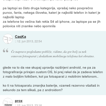
pa laptopi so čisto druga kategorija, vprašaj neko povprečno
punco, fanta, nekega človeka, kateri je najbolši telefon in kateri je
najbolši laptop
za telefone bo večina itak rekla S4 ali iphone, za laptope pa se jih
polovica niti znamke nebo spomnila
CaqKa
::
12. jun 2013, 22:54
Če napravo pogledamo pobliže, vidimo, da gre bolj za nek
osnoven fotoaparat z dodatkom mobilnega telefona kot obratno.
glede na to da vse skupaj upravlja razširjeni android, ne pa za
fotografiranje prirejen custom OS, bi prej rekel da je zadeva telefon
z malo boljšim fotkičem, kot pa fotoaparat z mobilnim telefonom..
ko ti na fotoaparatu zmanjka baterije, vzameš rezervno všaltaš in
sekundo za tem slikaš, pa z androidom?
prox
::
12. jun 2013, 23:16