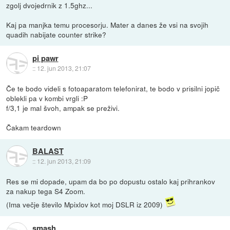
zgolj dvojedrnik z 1.5ghz...
Kaj pa manjka temu procesorju. Mater a danes že vsi na svojih
quadih nabijate counter strike?
pi pawr
::
12. jun 2013, 21:07
Če te bodo videli s fotoaparatom telefonirat, te bodo v prisilni jopič
oblekli pa v kombi vrgli :P
f/3,1 je mal švoh, ampak se preživi.
Čakam teardown
BALAST
::
12. jun 2013, 21:09
Res se mi dopade, upam da bo po dopustu ostalo kaj prihrankov
za nakup tega S4 Zoom.
(Ima večje število Mpixlov kot moj DSLR iz 2009)
smash