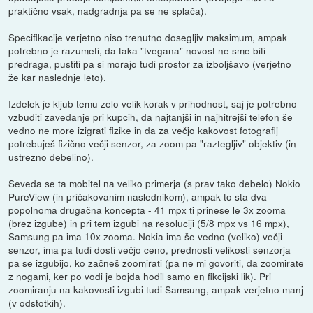
praktično vsak, nadgradnja pa se ne splača).
Specifikacije verjetno niso trenutno dosegljiv maksimum, ampak
potrebno je razumeti, da taka "tvegana" novost ne sme biti
predraga, pustiti pa si morajo tudi prostor za izboljšavo (verjetno
že kar naslednje leto).
Izdelek je kljub temu zelo velik korak v prihodnost, saj je potrebno
vzbuditi zavedanje pri kupcih, da najtanjši in najhitrejši telefon še
vedno ne more izigrati fizike in da za večjo kakovost fotografij
potrebuješ fizično večji senzor, za zoom pa "raztegljiv" objektiv (in
ustrezno debelino).
Seveda se ta mobitel na veliko primerja (s prav tako debelo) Nokio
PureView (in pričakovanim naslednikom), ampak to sta dva
popolnoma drugačna koncepta - 41 mpx ti prinese le 3x zooma
(brez izgube) in pri tem izgubi na resoluciji (5/8 mpx vs 16 mpx),
Samsung pa ima 10x zooma. Nokia ima še vedno (veliko) večji
senzor, ima pa tudi dosti večjo ceno, prednosti velikosti senzorja
pa se izgubijo, ko začneš zoomirati (pa ne mi govoriti, da zoomirate
z nogami, ker po vodi je bojda hodil samo en fikcijski lik). Pri
zoomiranju na kakovosti izgubi tudi Samsung, ampak verjetno manj
(v odstotkih).