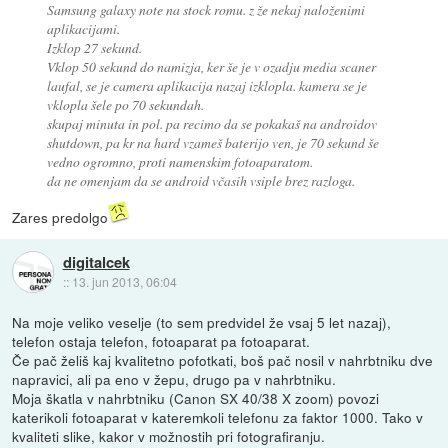
Samsung galaxy note na stock romu. z že nekaj naloženimi
aplikacijami.
Izklop 27 sekund.
Vklop 50 sekund do namizja, ker še je v ozadju media scaner
laufal, se je camera aplikacija nazaj izklopla. kamera se je
vklopla šele po 70 sekundah.
skupaj minuta in pol. pa recimo da se pokakaš na androidov
shutdown, pa kr na hard vzameš baterijo ven, je 70 sekund še
vedno ogromno, proti namenskim fotoaparatom.
da ne omenjam da se android včasih vsiple brez razloga.
Zares predolgo
digitalcek
::
13. jun 2013, 06:04
Na moje veliko veselje (to sem predvidel že vsaj 5 let nazaj),
telefon ostaja telefon, fotoaparat pa fotoaparat.
Če pač želiš kaj kvalitetno pofotkati, boš pač nosil v nahrbtniku dve
napravici, ali pa eno v žepu, drugo pa v nahrbtniku.
Moja škatla v nahrbtniku (Canon SX 40/38 X zoom) povozi
katerikoli fotoaparat v kateremkoli telefonu za faktor 1000. Tako v
kvaliteti slike, kakor v možnostih pri fotografiranju.