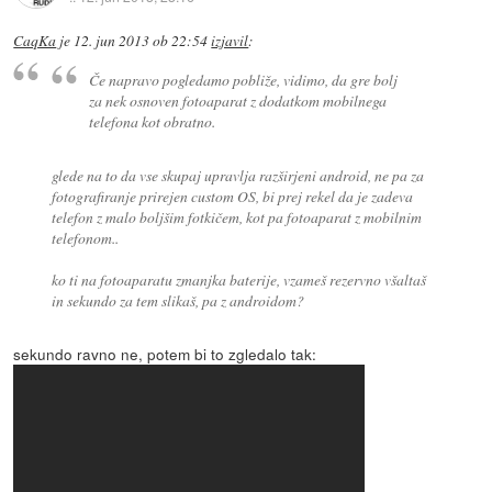
CaqKa
je
12. jun 2013 ob 22:54
izjavil
:
Če napravo pogledamo pobliže, vidimo, da gre bolj
za nek osnoven fotoaparat z dodatkom mobilnega
telefona kot obratno.
glede na to da vse skupaj upravlja razširjeni android, ne pa za
fotografiranje prirejen custom OS, bi prej rekel da je zadeva
telefon z malo boljšim fotkičem, kot pa fotoaparat z mobilnim
telefonom..
ko ti na fotoaparatu zmanjka baterije, vzameš rezervno všaltaš
in sekundo za tem slikaš, pa z androidom?
sekundo ravno ne, potem bi to zgledalo tak: