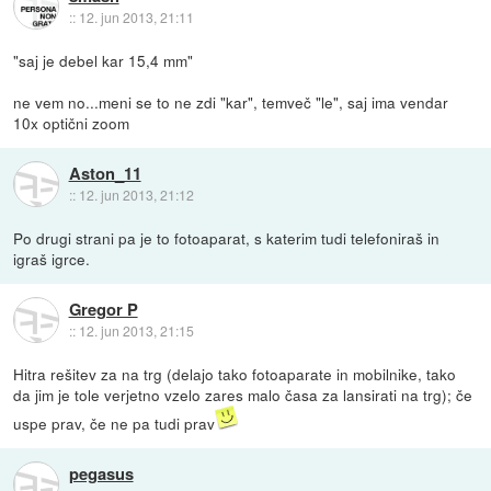
::
12. jun 2013, 21:11
"saj je debel kar 15,4 mm"
ne vem no...meni se to ne zdi "kar", temveč "le", saj ima vendar
10x optični zoom
Aston_11
::
12. jun 2013, 21:12
Po drugi strani pa je to fotoaparat, s katerim tudi telefoniraš in
igraš igrce.
Gregor P
::
12. jun 2013, 21:15
Hitra rešitev za na trg (delajo tako fotoaparate in mobilnike, tako
da jim je tole verjetno vzelo zares malo časa za lansirati na trg); če
uspe prav, če ne pa tudi prav
pegasus