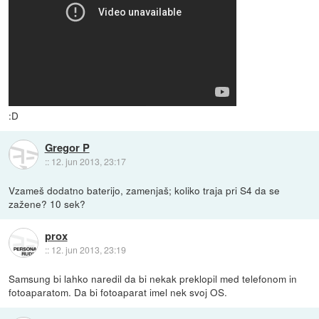
:D
Gregor P
::
12. jun 2013, 23:17
Vzameš dodatno baterijo, zamenjaš; koliko traja pri S4 da se
zažene? 10 sek?
prox
::
12. jun 2013, 23:19
Samsung bi lahko naredil da bi nekak preklopil med telefonom in
fotoaparatom. Da bi fotoaparat imel nek svoj OS.