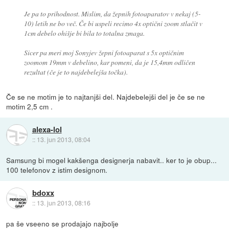
Je pa to prihodnost. Mislim, da žepnih fotoaparatov v nekaj (5-
10) letih ne bo več. Če bi uspeli recimo 4x optični zoom stlačit v
1cm debelo ohišje bi bila to totalna zmaga.
Sicer pa meri moj Sonyjev žepni fotoaparat s 5x optičnim
zoomom 19mm v debelino, kar pomeni, da je 15,4mm odličen
rezultat (če je to najdebelejša točka).
Če se ne motim je to najtanjši del. Najdebelejši del je če se ne
motim 2,5 cm .
alexa-lol
::
13. jun 2013, 08:04
Samsung bi mogel kakšenga designerja nabavit.. ker to je obup...
100 telefonov z istim designom.
bdoxx
::
13. jun 2013, 08:16
pa še vseeno se prodajajo najbolje