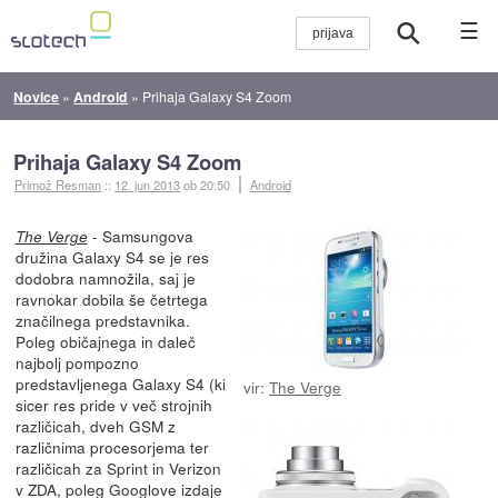
☰
Novice
»
Android
»
Prihaja Galaxy S4 Zoom
Prihaja Galaxy S4 Zoom
Primož Resman
::
12. jun 2013
ob 20:50
Android
- Samsungova
The Verge
družina Galaxy S4 se je res
dodobra namnožila, saj je
ravnokar dobila še četrtega
značilnega predstavnika.
Poleg običajnega in daleč
najbolj pompozno
predstavljenega Galaxy S4 (ki
vir:
The Verge
sicer res pride v več strojnih
različicah, dveh GSM z
različnima procesorjema ter
različicah za Sprint in Verizon
v ZDA, poleg Googlove izdaje