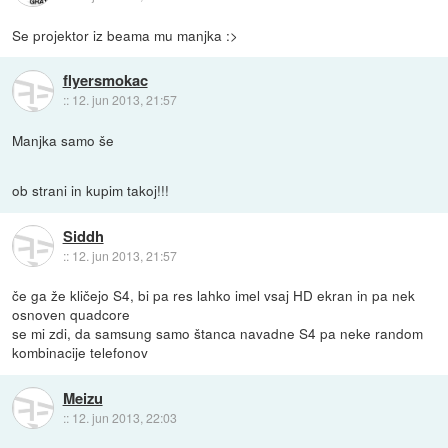
Se projektor iz beama mu manjka :>
flyersmokac
::
12. jun 2013, 21:57
Manjka samo še
ob strani in kupim takoj!!!
Siddh
::
12. jun 2013, 21:57
če ga že kličejo S4, bi pa res lahko imel vsaj HD ekran in pa nek
osnoven quadcore
se mi zdi, da samsung samo štanca navadne S4 pa neke random
kombinacije telefonov
Meizu
::
12. jun 2013, 22:03