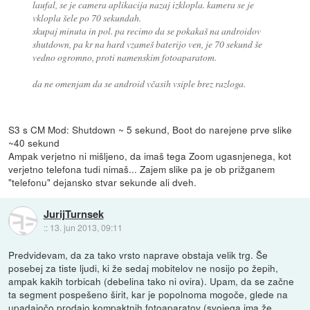
laufal, se je camera aplikacija nazaj izklopla. kamera se je
vklopla šele po 70 sekundah.
skupaj minuta in pol. pa recimo da se pokakaš na androidov
shutdown, pa kr na hard vzameš baterijo ven, je 70 sekund še
vedno ogromno, proti namenskim fotoaparatom.
da ne omenjam da se android včasih vsiple brez razloga.
S3 s CM Mod: Shutdown ~ 5 sekund, Boot do narejene prve slike
~40 sekund
Ampak verjetno ni mišljeno, da imaš tega Zoom ugasnjenega, kot
verjetno telefona tudi nimaš... Zajem slike pa je ob prižganem
"telefonu" dejansko stvar sekunde ali dveh.
JurijTurnsek
::
13. jun 2013, 09:11
Predvidevam, da za tako vrsto naprave obstaja velik trg. Še
posebej za tiste ljudi, ki že sedaj mobitelov ne nosijo po žepih,
ampak kakih torbicah (debelina tako ni ovira). Upam, da se začne
ta segment pospešeno širit, kar je popolnoma mogoče, glede na
upadajočo prodajo kompaktnih fotoaparatov (svojega ima že