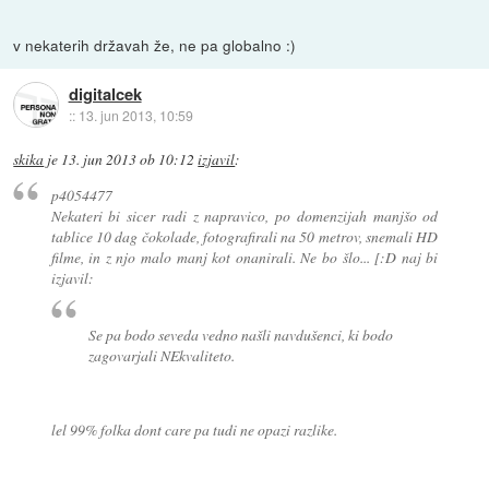
v nekaterih državah že, ne pa globalno :)
digitalcek
::
13. jun 2013, 10:59
skika
je
13. jun 2013 ob 10:12
izjavil
:
p4054477
Nekateri bi sicer radi z napravico, po domenzijah manjšo od
tablice 10 dag čokolade, fotografirali na 50 metrov, snemali HD
filme, in z njo malo manj kot onanirali. Ne bo šlo... [:D naj bi
izjavil:
Se pa bodo seveda vedno našli navdušenci, ki bodo
zagovarjali NEkvaliteto.
lel 99% folka dont care pa tudi ne opazi razlike.