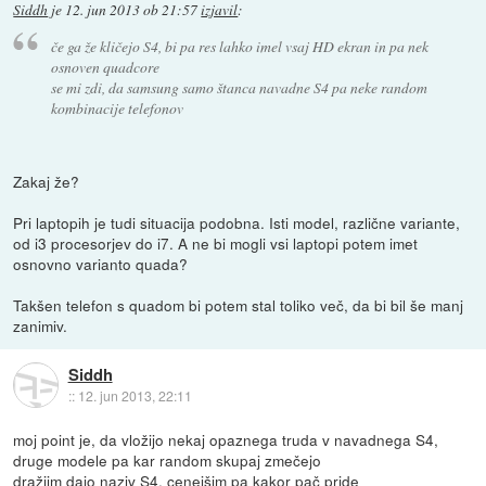
Siddh
je
12. jun 2013 ob 21:57
izjavil
:
če ga že kličejo S4, bi pa res lahko imel vsaj HD ekran in pa nek
osnoven quadcore
se mi zdi, da samsung samo štanca navadne S4 pa neke random
kombinacije telefonov
Zakaj že?
Pri laptopih je tudi situacija podobna. Isti model, različne variante,
od i3 procesorjev do i7. A ne bi mogli vsi laptopi potem imet
osnovno varianto quada?
Takšen telefon s quadom bi potem stal toliko več, da bi bil še manj
zanimiv.
Siddh
::
12. jun 2013, 22:11
moj point je, da vložijo nekaj opaznega truda v navadnega S4,
druge modele pa kar random skupaj zmečejo
dražjim dajo naziv S4, cenejšim pa kakor pač pride