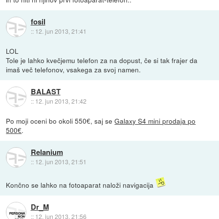
fosil
::
12. jun 2013, 21:41
LOL
Tole je lahko kvečjemu telefon za na dopust, če si tak frajer da
imaš več telefonov, vsakega za svoj namen.
BALAST
::
12. jun 2013, 21:42
Po moji oceni bo okoli 550€, saj se
Galaxy S4 mini prodaja po
500€
.
Relanium
::
12. jun 2013, 21:51
Končno se lahko na fotoaparat naloži navigacija
Dr_M
::
12. jun 2013, 21:56