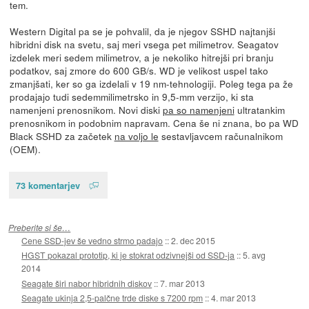
tem.
Western Digital pa se je pohvalil, da je njegov SSHD najtanjši
hibridni disk na svetu, saj meri vsega pet milimetrov. Seagatov
izdelek meri sedem milimetrov, a je nekoliko hitrejši pri branju
podatkov, saj zmore do 600 GB/s. WD je velikost uspel tako
zmanjšati, ker so ga izdelali v 19 nm-tehnologiji. Poleg tega pa že
prodajajo tudi sedemmilimetrsko in 9,5-mm verzijo, ki sta
namenjeni prenosnikom. Novi diski
pa so namenjeni
ultratankim
prenosnikom in podobnim napravam. Cena še ni znana, bo pa WD
Black SSHD za začetek
na voljo le
sestavljavcem računalnikom
(OEM).
73 komentarjev
Preberite si še…
Cene SSD-jev še vedno strmo padajo
::
2. dec 2015
HGST pokazal prototip, ki je stokrat odzivnejši od SSD-ja
::
5. avg
2014
Seagate širi nabor hibridnih diskov
::
7. mar 2013
Seagate ukinja 2,5-palčne trde diske s 7200 rpm
::
4. mar 2013