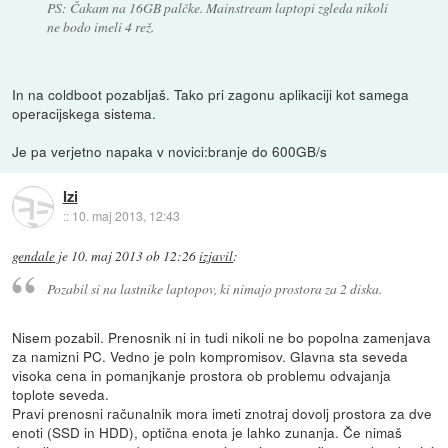
PS: Čakam na 16GB palčke. Mainstream laptopi zgleda nikoli
ne bodo imeli 4 rež.
In na coldboot pozabljaš. Tako pri zagonu aplikaciji kot samega
operacijskega sistema.
Je pa verjetno napaka v novici:branje do 600GB/s
Izi
::
10. maj 2013, 12:43
gendale
je
10. maj 2013 ob 12:26
izjavil
:
Pozabil si na lastnike laptopov, ki nimajo prostora za 2 diska.
Nisem pozabil. Prenosnik ni in tudi nikoli ne bo popolna zamenjava
za namizni PC. Vedno je poln kompromisov. Glavna sta seveda
visoka cena in pomanjkanje prostora ob problemu odvajanja
toplote seveda.
Pravi prenosni računalnik mora imeti znotraj dovolj prostora za dve
enoti (SSD in HDD), optična enota je lahko zunanja. Če nimaš