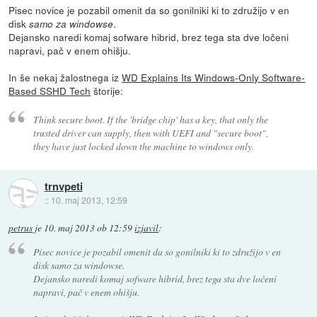
Pisec novice je pozabil omenit da so gonilniki ki to združijo v en
disk
.
samo za windowse
Dejansko naredi komaj sofware hibrid, brez tega sta dve ločeni
napravi, pač v enem ohišju.
In še nekaj žalostnega iz
WD Explains Its Windows-Only Software-
Based SSHD Tech
štorije:
Think secure boot. If the 'bridge chip' has a key, that only the
trusted driver can supply, then with UEFI and "secure boot",
they have just locked down the machine to windows only.
trnvpeti
::
10. maj 2013, 12:59
petrus
je
10. maj 2013 ob 12:59
izjavil
:
Pisec novice je pozabil omenit da so gonilniki ki to združijo v en
disk
samo za windowse
.
Dejansko naredi komaj sofware hibrid, brez tega sta dve ločeni
napravi, pač v enem ohišju.