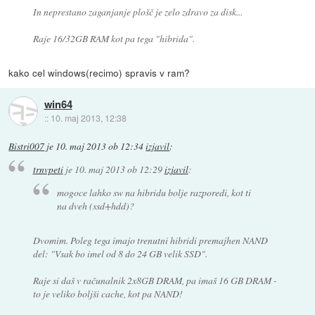
In neprestano zaganjanje plošč je zelo zdravo za disk...
Raje 16/32GB RAM kot pa tega "hibrida".
kako cel windows(recimo) spravis v ram?
win64
::
10. maj 2013, 12:38
Bistri007
je
10. maj 2013 ob 12:34
izjavil
:
trnvpeti
je
10. maj 2013 ob 12:29
izjavil
:
mogoce lahko sw na hibridu bolje razporedi, kot ti
na dveh (ssd+hdd)?
Dvomim. Poleg tega imajo trenutni hibridi premajhen NAND
del: "Vsak bo imel od 8 do 24 GB velik SSD".
Raje si daš v računalnik 2x8GB DRAM, pa imaš 16 GB DRAM -
to je veliko boljši cache, kot pa NAND!