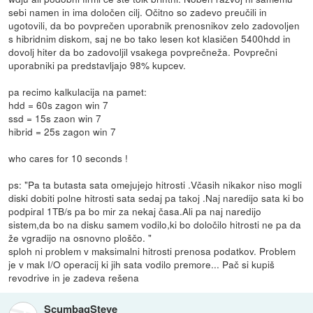
sebi namen in ima določen cilj. Očitno so zadevo preučili in
ugotovili, da bo povprečen uporabnik prenosnikov zelo zadovoljen
s hibridnim diskom, saj ne bo tako lesen kot klasičen 5400hdd in
dovolj hiter da bo zadovoljil vsakega povprečneža. Povprečni
uporabniki pa predstavljajo 98% kupcev.
pa recimo kalkulacija na pamet:
hdd = 60s zagon win 7
ssd = 15s zaon win 7
hibrid = 25s zagon win 7
who cares for 10 seconds !
ps: "Pa ta butasta sata omejujejo hitrosti .Včasih nikakor niso mogli
diski dobiti polne hitrosti sata sedaj pa takoj .Naj naredijo sata ki bo
podpiral 1TB/s pa bo mir za nekaj časa.Ali pa naj naredijo
sistem,da bo na disku samem vodilo,ki bo določilo hitrosti ne pa da
že vgradijo na osnovno ploščo. "
sploh ni problem v maksimalni hitrosti prenosa podatkov. Problem
je v mak I/O operacij ki jih sata vodilo premore... Pač si kupiš
revodrive in je zadeva rešena
ScumbagSteve