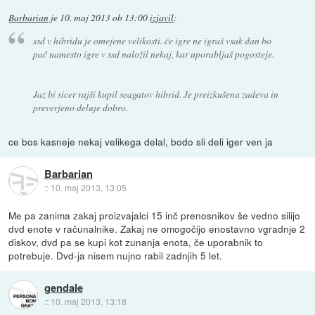
Barbarian
je
10. maj 2013 ob 13:00
izjavil
:
ssd v hibridu je omejene velikosti. če igre ne igraš vsak dan bo
pač namesto igre v ssd naložil nekaj, kar uporabljaš pogosteje.
Jaz bi sicer rajši kupil seagatov hibrid. Je preizkušena zadeva in
preverjeno deluje dobro.
ce bos kasneje nekaj velikega delal, bodo sli deli iger ven ja
Barbarian
::
10. maj 2013, 13:05
Me pa zanima zakaj proizvajalci 15 inč prenosnikov še vedno silijo
dvd enote v računalnike. Zakaj ne omogočijo enostavno vgradnje 2
diskov, dvd pa se kupi kot zunanja enota, če uporabnik to
potrebuje. Dvd-ja nisem nujno rabil zadnjih 5 let.
gendale
::
10. maj 2013, 13:18