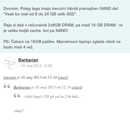
Dvomim. Poleg tega imajo trenutni hibridi premajhen NAND del:
"Vsak bo imel od 8 do 24 GB velik SSD".
Raje si daš v računalnik 2x8GB DRAM, pa imaš 16 GB DRAM - to
je veliko boljši cache, kot pa NAND!
PS: Čakam na 16GB palčke. Mainstream laptopi zgleda nikoli ne
bodo imeli 4 rež.
Barbarian
::
10. maj 2013, 12:35
trnvpeti
je
10. maj 2013 ob 12:34
izjavil
:
Barbarian
je
10. maj 2013 ob 12:34
izjavil
:
v kišti kupiš 120 gb ssd in 2 tb hdd...
zakaj?