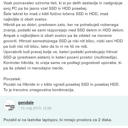
Vsak poznavalec oziroma tisti, ki si po delih sestavlja in nadgrajuje
svoj PC pa bo jasno vzel SSD in HDD posebej.
Šele takrat ko imaš v kišti fizično ločena SSD in HDD, imaš
najboljše iz obeh svetov.
Hibridi pa so dobri, predvsem zato, ker ne potrebuješ nobenega
znanja, podatki se sami razporejajo med SSD delom in HDD delom.
Ampak o najboljšem iz obeh svetov pa še zdaleč ne moremo
govoriti. Hitrosti samostojnega SSD-ja nisi niti blizu, nizki ceni HDD
pa tudi nisi niti blizu, tako da to ni ne tič ne miš.
Uporabnik tudi precej bolje ve, kateri podatki potrebujejo hitrost
SSD-ja (predvsem sistem) in kateri poceni prostor (multimedija).
Kontroler hibrida, to ureja samo na podlagi pogostosti uporabe, ki
pa še zdaleč ni merodajno merilo.
Povzetek:
Pozabi na Hibride in v kišto vgradi posebej SSD in posebej HDD.
To je trenutno zmagovalna kombinacija.
gendale
::
10. maj 2013, 12:26
Pozabil si na lastnike laptopov, ki nimajo prostora za 2 diska.