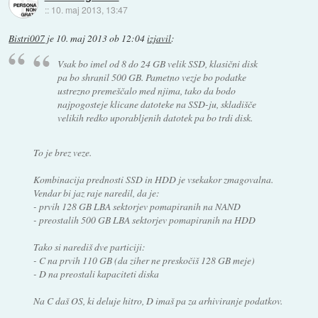
::
10. maj 2013, 13:47
Bistri007
je
10. maj 2013 ob 12:04
izjavil
:
Vsak bo imel od 8 do 24 GB velik SSD, klasični disk
pa bo shranil 500 GB. Pametno vezje bo podatke
ustrezno premeščalo med njima, tako da bodo
najpogosteje klicane datoteke na SSD-ju, skladišče
velikih redko uporabljenih datotek pa bo trdi disk.
To je brez veze.
Kombinacija prednosti SSD in HDD je vsekakor zmagovalna.
Vendar bi jaz raje naredil, da je:
- prvih 128 GB LBA sektorjev pomapiranih na NAND
- preostalih 500 GB LBA sektorjev pomapiranih na HDD
Tako si narediš dve particiji:
- C na prvih 110 GB (da ziher ne preskočiš 128 GB meje)
- D na preostali kapaciteti diska
Na C daš OS, ki deluje hitro, D imaš pa za arhiviranje podatkov.