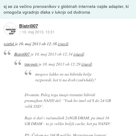
sj se za večino prenosnikov v globinah interneta najde adapter, ki
omogoča vgradnjo diska v luknjo od dvdroma
Bistri007
::
10. maj 2013, 13:31
win64
je
10. maj 2013 ob 12:38
izjavil
:
Bistri007
je
10. maj 2013 ob 12:34
izjavil
:
trnvpeti
je
10. maj 2013 ob 12:29
izjavil
:
mogoce lahko sw na hibridu bolje
razporedi, kot ti na dveh (ssd+hdd)?
Dvomim. Poleg tega imajo trenutni hibridi
premajhen NAND del: "Vsak bo imel od 8 do 24 GB
velik SSD".
Raje si daš v računalnik 2x8GB DRAM, pa imaš 16
GB DRAM - to je veliko boljši cache, kot pa NAND!
PS: Čakam na 16GB palčke. Mainstream laptopi