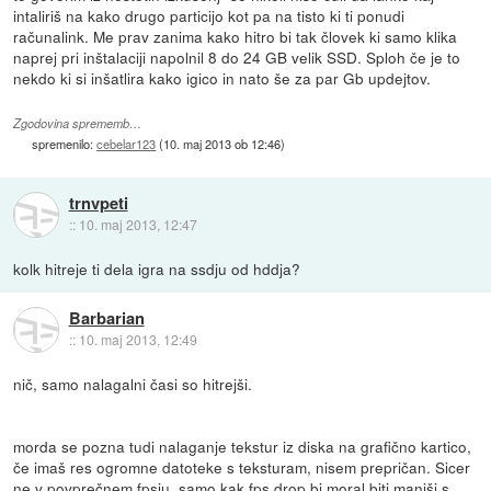
intaliriš na kako drugo particijo kot pa na tisto ki ti ponudi
računalink. Me prav zanima kako hitro bi tak človek ki samo klika
naprej pri inštalaciji napolnil 8 do 24 GB velik SSD. Sploh če je to
nekdo ki si inšatlira kako igico in nato še za par Gb updejtov.
Zgodovina sprememb…
spremenilo:
cebelar123
(
10. maj 2013 ob 12:46
)
trnvpeti
::
10. maj 2013, 12:47
kolk hitreje ti dela igra na ssdju od hddja?
Barbarian
::
10. maj 2013, 12:49
nič, samo nalagalni časi so hitrejši.
morda se pozna tudi nalaganje tekstur iz diska na grafično kartico,
če imaš res ogromne datoteke s teksturam, nisem prepričan. Sicer
ne v povprečnem fpsju, samo kak fps drop bi moral biti manjši s