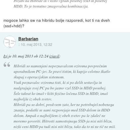
Pozabi na Hibride in v kišto vgradi posebej SSD in posebej
HDD. To je trenutno zmagovalna kombinacija.
mogoce lahko sw na hibridu bolje razporedi, kot ti na dveh
(ssd+hdd)?
Barbarian
::
10. maj 2013, 12:32
Izi
je
10. maj 2013 ob 12:24
izjavil
:
Hibridi so namenjeni nepoznavalcem oziroma povprečnim
uporabnikom PC-jev. Se pravi tistim, ki kupijo celotno škatlo
skupaj s operacijskim sistemom.
Vsak poznavalec oziroma tisti, ki si po delih sestavlja in
nadgrajuje svoj PC pa bo jasno vzel SSD in HDD posebej.
Šele takrat ko imaš v kišti fizično ločena SSD in HDD, imaš
najboljše iz obeh svetov.
Hibridi pa so dobri, predvsem zato, ker ne potrebuješ nobenega
znanja, podatki se sami razporejajo med SSD delom in HDD
delom. Ampak o najboljšem iz obeh svetov pa še zdaleč ne
moremo govoriti. Hitrosti samostojnega SSD-ja nisi niti blizu,
nizki ceni HDD pa tudi nisi niti blizu, tako da to ni ne tič ne miš.