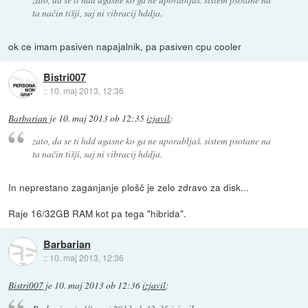
ta način tišji, saj ni vibracij hddja.
ok ce imam pasiven napajalnik, pa pasiven cpu cooler
Bistri007
::
10. maj 2013, 12:36
Barbarian
je
10. maj 2013 ob 12:35
izjavil
:
zato, da se ti hdd ugasne ko ga ne uporabljaš. sistem psotane na
ta način tišji, saj ni vibracij hddja.
In neprestano zaganjanje plošč je zelo zdravo za disk...
Raje 16/32GB RAM kot pa tega "hibrida".
Barbarian
::
10. maj 2013, 12:36
Bistri007
je
10. maj 2013 ob 12:36
izjavil
: