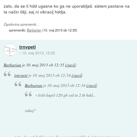
zato, da se ti hdd ugasne ko ga ne uporabljaš. sistem psotane na
ta način tišji, saj ni vibracij hddja.
Zgodovina sprememb…
spremenilo:
Barbarian
(
10. maj 2013 ob 12:35
)
trnvpeti
::
10. maj 2013, 12:35
Barbarian
je
10. maj 2013 ob 12:35
izjavil
:
trnvpeti
je
10. maj 2013 ob 12:34
izjavil
:
Barbarian
je
10. maj 2013 ob 12:34
izjavil
:
v kišti kupiš 120 gb ssd in 2 tb hdd...
zakaj?
zato, da se ti hdd ugasne ko ga ne uporabljaš. sistem psotane na