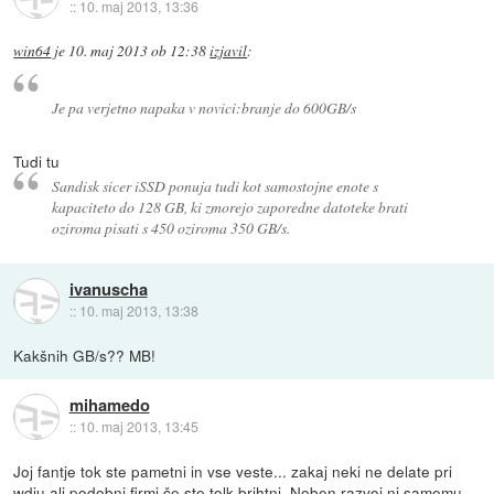
::
10. maj 2013, 13:36
win64
je
10. maj 2013 ob 12:38
izjavil
:
Je pa verjetno napaka v novici:branje do 600GB/s
Tudi tu
Sandisk sicer iSSD ponuja tudi kot samostojne enote s
kapaciteto do 128 GB, ki zmorejo zaporedne datoteke brati
oziroma pisati s 450 oziroma 350 GB/s.
ivanuscha
::
10. maj 2013, 13:38
Kakšnih GB/s?? MB!
mihamedo
::
10. maj 2013, 13:45
Joj fantje tok ste pametni in vse veste... zakaj neki ne delate pri
wdju ali podobni firmi če ste tolk brihtni. Noben razvoj ni samemu