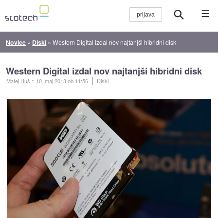
☰
Novice
»
Diski
»
Western Digital izdal nov najtanjši hibridni disk
Western Digital izdal nov najtanjši hibridni disk
Matej Huš
::
10. maj 2013
ob 11:56
Diski