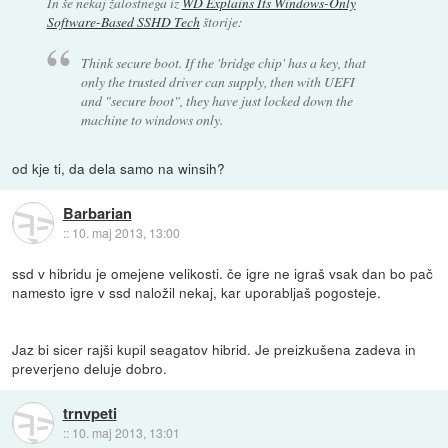
In še nekaj žalostnega iz
WD Explains Its Windows-Only
Software-Based SSHD Tech
štorije:
Think secure boot. If the 'bridge chip' has a key, that
only the trusted driver can supply, then with UEFI
and "secure boot", they have just locked down the
machine to windows only.
od kje ti, da dela samo na winsih?
Barbarian
::
10. maj 2013, 13:00
ssd v hibridu je omejene velikosti. če igre ne igraš vsak dan bo pač
namesto igre v ssd naložil nekaj, kar uporabljaš pogosteje.
Jaz bi sicer rajši kupil seagatov hibrid. Je preizkušena zadeva in
preverjeno deluje dobro.
trnvpeti
::
10. maj 2013, 13:01