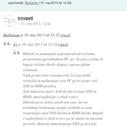
spremenilo:
Barbarian
(
10. maj 2013 ob 12:33
)
trnvpeti
::
10. maj 2013, 12:33
Barbarian
je
10. maj 2013 ob 12:32
izjavil
:
Izi
je
10. maj 2013 ob 12:24
izjavil
:
Hibridi so namenjeni nepoznavalcem oziroma
povprečnim uporabnikom PC-jev. Se pravi tistim, ki
kupijo celotno škatlo skupaj s operacijskim
sistemom.
Vsak poznavalec oziroma tisti, ki si po delih
sestavlja in nadgrajuje svoj PC pa bo jasno vzel
SSD in HDD posebej.
Šele takrat ko imaš v kišti fizično ločena SSD in
HDD, imaš najboljše iz obeh svetov.
Hibridi pa so dobri, predvsem zato, ker ne
potrebuješ nobenega znanja, podatki se sami
razporejajo med SSD delom in HDD delom. Ampak
o najboljšem iz obeh svetov pa še zdaleč ne moremo
govoriti. Hitrosti samostojnega SSD-ja nisi niti