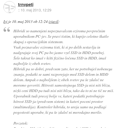
trnvpeti
::
10. maj 2013, 12:29
Izi
je
10. maj 2013 ob 12:24
izjavil
:
Hibridi so namenjeni nepoznavalcem oziroma povprečnim
uporabnikom PC-jev. Se pravi tistim, ki kupijo celotno škatlo
skupaj s operacijskim sistemom.
Vsak poznavalec oziroma tisti, ki si po delih sestavlja in
nadgrajuje svoj PC pa bo jasno vzel SSD in HDD posebej.
Šele takrat ko imaš v kišti fizično ločena SSD in HDD, imaš
najboljše iz obeh svetov.
Hibridi pa so dobri, predvsem zato, ker ne potrebuješ nobenega
znanja, podatki se sami razporejajo med SSD delom in HDD
delom. Ampak o najboljšem iz obeh svetov pa še zdaleč ne
moremo govoriti. Hitrosti samostojnega SSD-ja nisi niti blizu,
nizki ceni HDD pa tudi nisi niti blizu, tako da to ni ne tič ne miš.
Uporabnik tudi precej bolje ve, kateri podatki potrebujejo
hitrost SSD-ja (predvsem sistem) in kateri poceni prostor
(multimedija). Kontroler hibrida, to ureja samo na podlagi
pogostosti uporabe, ki pa še zdaleč ni merodajno merilo.
Povzetek: