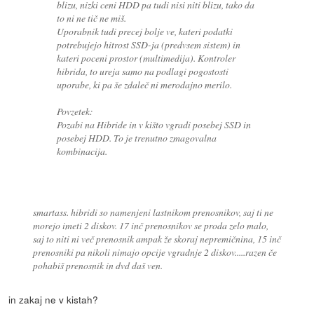
blizu, nizki ceni HDD pa tudi nisi niti blizu, tako da
to ni ne tič ne miš.
Uporabnik tudi precej bolje ve, kateri podatki
potrebujejo hitrost SSD-ja (predvsem sistem) in
kateri poceni prostor (multimedija). Kontroler
hibrida, to ureja samo na podlagi pogostosti
uporabe, ki pa še zdaleč ni merodajno merilo.
Povzetek:
Pozabi na Hibride in v kišto vgradi posebej SSD in
posebej HDD. To je trenutno zmagovalna
kombinacija.
smartass. hibridi so namenjeni lastnikom prenosnikov, saj ti ne
morejo imeti 2 diskov. 17 inč prenosnikov se proda zelo malo,
saj to niti ni več prenosnik ampak že skoraj nepremičnina, 15 inč
prenosniki pa nikoli nimajo opcije vgradnje 2 diskov.....razen če
pohabiš prenosnik in dvd daš ven.
in zakaj ne v kistah?