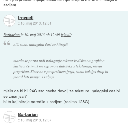
ssdjem.
trnvpeti
::
10. maj 2013, 12:51
Barbarian
je
10. maj 2013 ob 12:49
izjavil
:
nič, samo nalagalni časi so hitrejši.
morda se pozna tudi nalaganje tekstur iz diska na grafično
kartico, če imaš res ogromne datoteke s teksturam, nisem
prepričan. Sicer ne v povprečnem fpsju, samo kak fps drop bi
moral biti manjši s ssdjem.
mislis da bi bil 24G ssd cache dovolj za teksture, nalagalni cas bi
se zmanjsal?
bi to kaj hitreje naredilo z ssdjem (recimo 128G)
Barbarian
::
10. maj 2013, 12:57