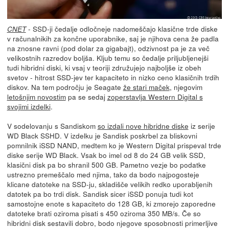
- SSD-ji čedalje odločneje nadomeščajo klasične trde diske
CNET
v računalnikih za končne uporabnike, saj je njihova cena že padla
na znosne ravni (pod dolar za gigabajt), odzivnost pa je za več
velikostnih razredov boljša. Kljub temu so čedalje priljubljenejši
tudi hibridni diski, ki vsaj v teoriji združujejo najboljše iz obeh
svetov - hitrost SSD-jev ter kapaciteto in nizko ceno klasičnih trdih
diskov. Na tem področju je Seagate
že stari maček
, njegovim
letošnjim novostim
pa se sedaj
zoperstavlja Western Digital s
svojimi izdelki
.
V sodelovanju s Sandiskom
so izdali nove hibridne diske
iz serije
WD Black SSHD. V izdelku je Sandisk poskrbel za bliskovni
pomnilnik iSSD NAND, medtem ko je Western Digital prispeval trde
diske serije WD Black. Vsak bo imel od 8 do 24 GB velik SSD,
klasični disk pa bo shranil 500 GB. Pametno vezje bo podatke
ustrezno premeščalo med njima, tako da bodo najpogosteje
klicane datoteke na SSD-ju, skladišče velikih redko uporabljenih
datotek pa bo trdi disk. Sandisk sicer iSSD ponuja tudi kot
samostojne enote s kapaciteto do 128 GB, ki zmorejo zaporedne
datoteke brati oziroma pisati s 450 oziroma 350 MB/s. Če so
hibridni disk sestavili dobro, bodo njegove sposobnosti primerljive