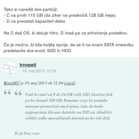
Tako si narediš dve particiji:
- C na prvih 110 GB (da ziher ne preskočiš 128 GB meje)
- D na preostali kapaciteti diska
Na C daš OS, ki deluje hitro, D imaš pa za arhiviranje podatkov.
Če je možno, bi bila boljša opcija, da se ti na enem SATA vmesniku
predstavita dve enoti: SSD in HDD.
trnvpeti
::
10. maj 2013, 12:18
Bistri007
je
10. maj 2013 ob 12:04
izjavil
:
Vsak bo imel od 8 do 24 GB velik SSD, klasični disk
pa bo shranil 500 GB. Pametno vezje bo podatke
ustrezno premeščalo med njima, tako da bodo
najpogosteje klicane datoteke na SSD-ju, skladišče
velikih redko uporabljenih datotek pa bo trdi disk.
To je brez veze.