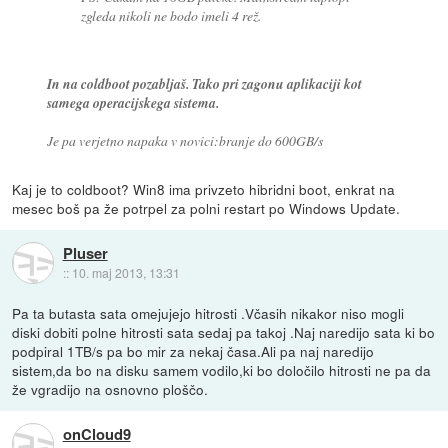
zgleda nikoli ne bodo imeli 4 rež.
In na coldboot pozabljaš. Tako pri zagonu aplikaciji kot
samega operacijskega sistema.
Je pa verjetno napaka v novici:branje do 600GB/s
Kaj je to coldboot? Win8 ima privzeto hibridni boot, enkrat na
mesec boš pa že potrpel za polni restart po Windows Update.
Pluser
::
10. maj 2013, 13:31
Pa ta butasta sata omejujejo hitrosti .Včasih nikakor niso mogli
diski dobiti polne hitrosti sata sedaj pa takoj .Naj naredijo sata ki bo
podpiral 1TB/s pa bo mir za nekaj časa.Ali pa naj naredijo
sistem,da bo na disku samem vodilo,ki bo določilo hitrosti ne pa da
že vgradijo na osnovno ploščo.
onCloud9