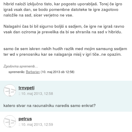
hibrid naloži izključno tisto, kar pogosto uporabljaš. Torej če igro
igraš vsak dan, se bodo pomembne datoteke te igre zagotovo
naložile na ssd, sicer verjetno ne vse.
Nalagalni čas bi bil sigurno boljši s ssdjem, če igre ne igraš ravno
vsak dan oziroma je prevelika da bi se shranila na ssd v hibridu.
samo če sem iskren nekih hudih razlik med mojim samsung ssdjem
ter wd v prenosniku kar se nalaganja misij v igri tiče..ne opazim.
Zgodovina sprememb…
spremenilo:
Barbarian
(
10. maj 2013 ob 12:58
)
trnvpeti
::
10. maj 2013, 12:58
katero stvar na racunalniku naredis samo enkrat?
petrus
::
10. maj 2013, 12:59