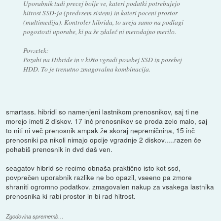
Uporabnik tudi precej bolje ve, kateri podatki potrebujejo
hitrost SSD-ja (predvsem sistem) in kateri poceni prostor
(multimedija). Kontroler hibrida, to ureja samo na podlagi
pogostosti uporabe, ki pa še zdaleč ni merodajno merilo.
Povzetek:
Pozabi na Hibride in v kišto vgradi posebej SSD in posebej
HDD. To je trenutno zmagovalna kombinacija.
smartass. hibridi so namenjeni lastnikom prenosnikov, saj ti ne
morejo imeti 2 diskov. 17 inč prenosnikov se proda zelo malo, saj
to niti ni več prenosnik ampak že skoraj nepremičnina, 15 inč
prenosniki pa nikoli nimajo opcije vgradnje 2 diskov.....razen če
pohabiš prenosnik in dvd daš ven.
seagatov hibrid se recimo obnaša praktično isto kot ssd,
povprečen uporabnik razlike ne bo opazil, vseeno pa zmore
shraniti ogromno podatkov. zmagovalen nakup za vsakega lastnika
prenosnika ki rabi prostor in bi rad hitrost.
Zgodovina sprememb…