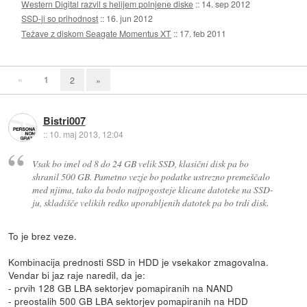
Western Digital razvil s helijem polnjene diske
::
14. sep 2012
SSD-ji so prihodnost
::
16. jun 2012
Težave z diskom Seagate Momentus XT
::
17. feb 2011
«
1
2
»
Bistri007
::
10. maj 2013, 12:04
Vsak bo imel od 8 do 24 GB velik SSD, klasični disk pa bo
shranil 500 GB. Pametno vezje bo podatke ustrezno premeščalo
med njima, tako da bodo najpogosteje klicane datoteke na SSD-
ju, skladišče velikih redko uporabljenih datotek pa bo trdi disk.
To je brez veze.
Kombinacija prednosti SSD in HDD je vsekakor zmagovalna.
Vendar bi jaz raje naredil, da je:
- prvih 128 GB LBA sektorjev pomapiranih na NAND
- preostalih 500 GB LBA sektorjev pomapiranih na HDD