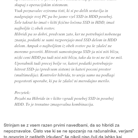
skupaj s operacijskim sistemom.
Vsak poznavalec oziroma tisti, ki si po delih sestavlja in
nadgrajuje svoj PC pa bo jasno vzel SSD in HDD posebej.
Šele takrat ko imaš v kišti fizično ločena SSD in HDD, imaš
najboljše iz obeh svetov.
Hibridi pa so dobri, predvsem zato, ker ne potrebuješ nobenega
znanja, podatki se sami razporejajo med SSD delom in HDD
delom. Ampak o najboljšem iz obeh svetov pa še zdaleč ne
moremo govoriti. Hitrosti samostojnega SSD-ja nisi niti blizu,
nizki ceni HDD pa tudi nisi niti blizu, tako da to ni ne tič ne miš.
Uporabnik tudi precej bolje ve, kateri podatki potrebujejo
hitrost SSD-ja (predvsem sistem) in kateri poceni prostor
(multimedija). Kontroler hibrida, to ureja samo na podlagi
pogostosti uporabe, ki pa še zdaleč ni merodajno merilo.
Povzetek:
Pozabi na Hibride in v kišto vgradi posebej SSD in posebej
HDD. To je trenutno zmagovalna kombinacija.
Strinjam se z vsem razen prvimi navedbami, da so hibridi za
nepoznavalce. Čisto vse ki se ne spozanjo na računalnike, verjami"
to govorim iz neštetih izkušenj" še nikoli niso čuli da lahko kaj