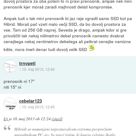
dovolj prostora za oba potem to ni pravi prenosnik, ampak nek mini
prenosnik kjer moraš zaradi majhnosti delati kompromise.
Ampak tudi v tak mini prenosnik bi jaz raje vgradil samo SSD kot pa
Hibrid. Moraš pač vzeti malo večji SSD, da bo dovolj prostora za
vse. Tam od 256 GB naprej. Seveda je drago, ampak kdor si gre
privoščiti tak nekaj milimetrov debel prenosnik namesto dvakrat
cenejšega nekaj centimetrov debelega ali petkrat cenejše namizne
kište, mora imeti denar tudi dovolj velik SSD
trnvpeti
::
10. maj 2013, 12:45
prenosnik ni 17"
niti 15" ni
cebelar123
::
10. maj 2013, 12:45
Izi
je
10. maj 2013 ob 12:24
izjavil
:
Hibridi so namenjeni nepoznavalcem oziroma povprečnim
uporabnikom PC-jev. Se pravi tistim, ki kupijo celotno škatlo