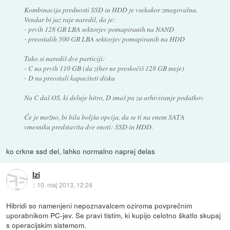
Kombinacija prednosti SSD in HDD je vsekakor zmagovalna.
Vendar bi jaz raje naredil, da je:
- prvih 128 GB LBA sektorjev pomapiranih na NAND
- preostalih 500 GB LBA sektorjev pomapiranih na HDD
Tako si narediš dve particiji:
- C na prvih 110 GB (da ziher ne preskočiš 128 GB meje)
- D na preostali kapaciteti diska
Na C daš OS, ki deluje hitro, D imaš pa za arhiviranje podatkov.
Če je možno, bi bila boljša opcija, da se ti na enem SATA
vmesniku predstavita dve enoti: SSD in HDD.
ko crkne ssd del, lahko normalno naprej delas
Izi
::
10. maj 2013, 12:24
Hibridi so namenjeni nepoznavalcem oziroma povprečnim
uporabnikom PC-jev. Se pravi tistim, ki kupijo celotno škatlo skupaj
s operacijskim sistemom.