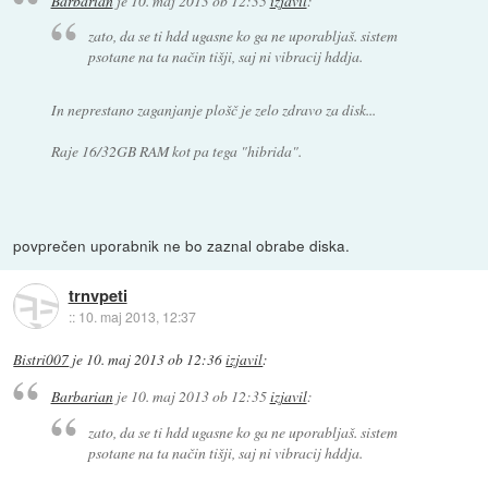
Barbarian
je
10. maj 2013 ob 12:35
izjavil
:
zato, da se ti hdd ugasne ko ga ne uporabljaš. sistem
psotane na ta način tišji, saj ni vibracij hddja.
In neprestano zaganjanje plošč je zelo zdravo za disk...
Raje 16/32GB RAM kot pa tega "hibrida".
povprečen uporabnik ne bo zaznal obrabe diska.
trnvpeti
::
10. maj 2013, 12:37
Bistri007
je
10. maj 2013 ob 12:36
izjavil
:
Barbarian
je
10. maj 2013 ob 12:35
izjavil
:
zato, da se ti hdd ugasne ko ga ne uporabljaš. sistem
psotane na ta način tišji, saj ni vibracij hddja.