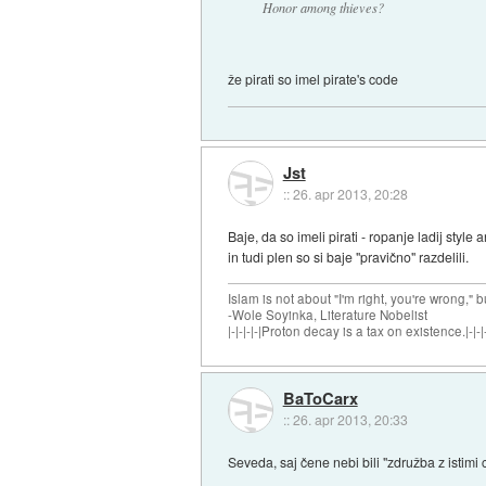
Honor among thieves?
že pirati so imel pirate's code
Jst
::
26. apr 2013, 20:28
Baje, da so imeli pirati - ropanje ladij sty
in tudi plen so si baje "pravično" razdelili.
Islam is not about "I'm right, you're wrong," b
-Wole Soyinka, Literature Nobelist
|-|-|-|-|Proton decay is a tax on existence.|-|-|-
BaToCarx
::
26. apr 2013, 20:33
Seveda, saj čene nebi bili "združba z istimi c