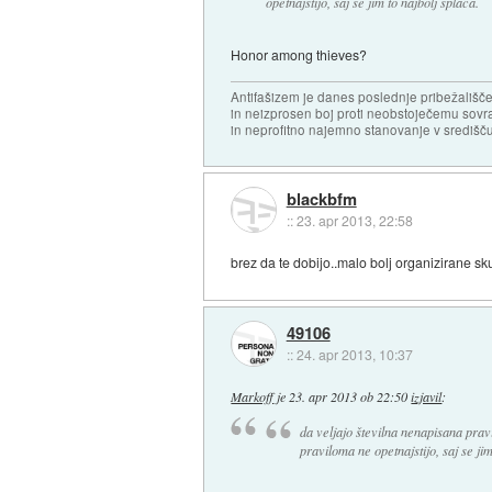
opetnajstijo, saj se jim to najbolj splača.
Honor among thieves?
Antifašizem je danes poslednje pribežališče
in neizprosen boj proti neobstoječemu sovr
in neprofitno najemno stanovanje v središču
blackbfm
::
23. apr 2013, 22:58
brez da te dobijo..malo bolj organizirane sk
49106
::
24. apr 2013, 10:37
Markoff
je
23. apr 2013 ob 22:50
izjavil
:
da veljajo številna nenapisana prav
praviloma ne opetnajstijo, saj se jim