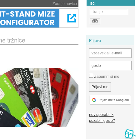
Išči:
Zadnje novice
ne tržnice
Prijava
Zapomni si me
nov uporabnik
pozabili geslo?