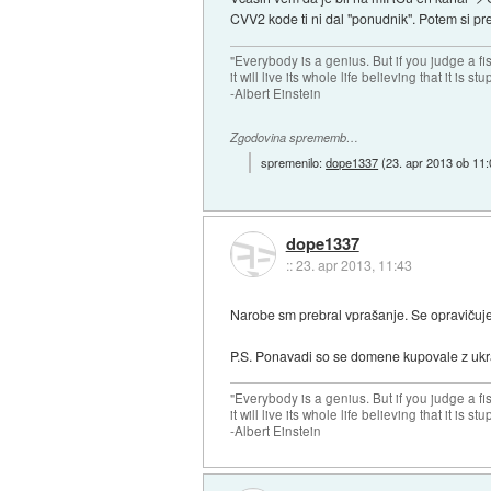
CVV2 kode ti ni dal "ponudnik". Potem si p
"Everybody is a genius. But if you judge a fish
it will live its whole life believing that it is stu
-Albert Einstein
Zgodovina sprememb…
spremenilo:
dope1337
(
23. apr 2013 ob 11
dope1337
::
23. apr 2013, 11:43
Narobe sm prebral vprašanje. Se opraviču
P.S. Ponavadi so se domene kupovale z ukra
"Everybody is a genius. But if you judge a fish
it will live its whole life believing that it is stu
-Albert Einstein