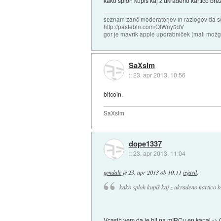
kako sploh kupiš kaj z ukradeno kartico bre
seznam zanč moderatorjev in razlogov da s
http://pastebin.com/QiWny5dV
gor je mavrik apple uporabniček (mali možga
SaXsIm
::
23. apr 2013, 10:56
bitcoin.
SaXsIm
dope1337
::
23. apr 2013, 11:04
gendale
je
23. apr 2013 ob 10:11
izjavil
:
kako sploh kupiš kaj z ukradeno kartico b
Vcasih vem da je bil na mIRCu en kanal -> CC