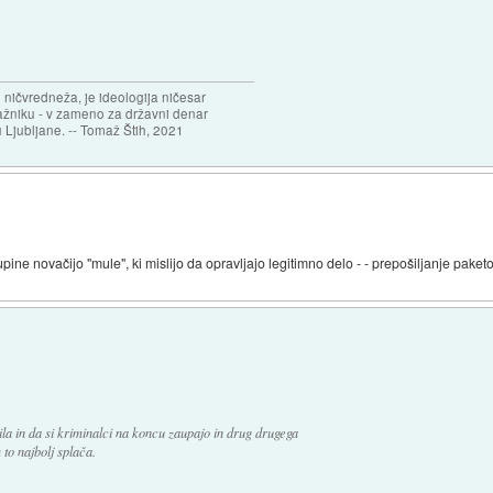
 ničvredneža, je ideologija ničesar
ažniku - v zameno za državni denar
 Ljubljane. -- Tomaž Štih, 2021
upine novačijo "mule", ki mislijo da opravljajo legitimno delo - - prepošiljanje pake
ila in da si kriminalci na koncu zaupajo in drug drugega
 to najbolj splača.