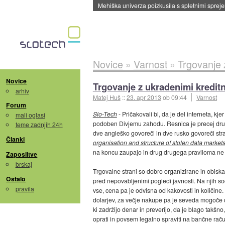
Evropska vesoljska agencija razvija svojo rak
Novice
»
Varnost
»
Trgovanje 
Novice
Trgovanje z ukradenimi kreditn
arhiv
Matej Huš
::
23. apr 2013
ob 09:44
Varnost
Forum
Slo-Tech
- Pričakovali bi, da je del interneta, kje
mali oglasi
podoben Divjemu zahodu. Resnica je precej drug
teme zadnjih 24h
dve angleško govoreči in dve rusko govoreči stra
Članki
organisation and structure of stolen data market
na koncu zaupajo in drug drugega praviloma ne 
Zaposlitve
brskaj
Trgovalne strani so dobro organizirane in obis
Ostalo
pred nepovabljenimi pogledi javnosti. Na njih sod
pravila
vse, cena pa je odvisna od kakovosti in količine.
dolarjev, za večje nakupe pa je seveda mogoče d
ki zadržijo denar in preverijo, da je blago takšno
oprati in povsem legalno spraviti na bančne rač