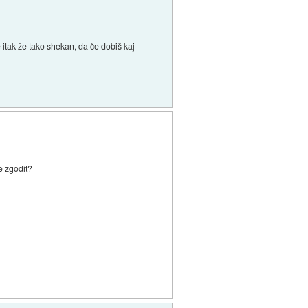
e itak že tako shekan, da če dobiš kaj
re zgodit?