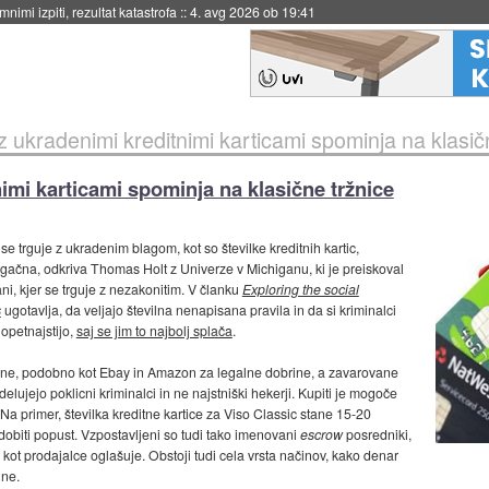
eto za večkratno uporabo
::
4. avg 2026 ob 19:41
z ukradenimi kreditnimi karticami spominja na klasič
imi karticami spominja na klasične tržnice
r se trguje z ukradenim blagom, kot so številke kreditnih kartic,
ačna, odkriva Thomas Holt z Univerze v Michiganu, ki je preiskoval
ni, kjer se trguje z nezakonitim. V članku
Exploring the social
s
ugotavlja, da veljajo številna nenapisana pravila in da si kriminalci
opetnajstijo,
saj se jim to najbolj splača
.
kane, podobno kot Ebay in Amazon za legalne dobrine, a zavarovane
elujejo poklicni kriminalci in ne najstniški hekerji. Kupiti je mogoče
 Na primer, številka kreditne kartice za Viso Classic stane 15-20
obiti popust. Vzpostavljeni so tudi tako imenovani
escrow
posredniki,
, kot prodajalce oglašuje. Obstoji tudi cela vrsta načinov, kako denar
une.