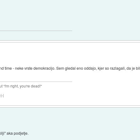
le and time - neke vrste demokracijo. Sem gledal eno oddajo, kjer so razlagali, da je
ut "I'm right, you're dead!"
|-|
ilji" aka podjetje.