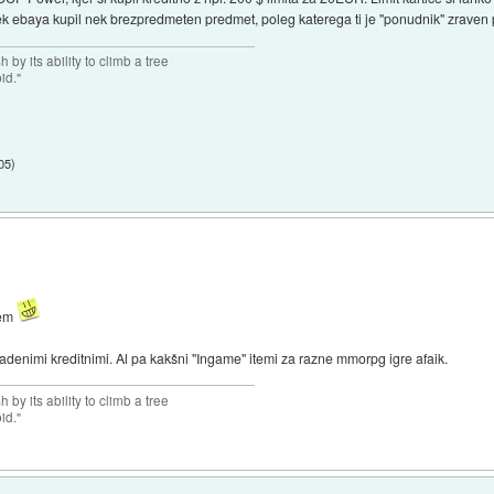
rek ebaya kupil nek brezpredmeten predmet, poleg katerega ti je "ponudnik" zraven
 by its ability to climb a tree
pid."
:05
)
jem
denimi kreditnimi. Al pa kakšni "Ingame" itemi za razne mmorpg igre afaik.
 by its ability to climb a tree
pid."