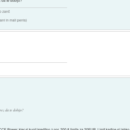
z da te dobijo?
o zanč
ni in mali penis)
rez da te dobijo?
F Power, kjer si kupil kreditno z npr. 200 $ limita za 20EUR. Limit kartice si lahko