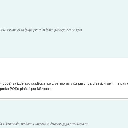
 tele forume al so ljudje prosti in lahko počnejo kar se njim
 (300€) za izdelavo duplikata, pa živet moraš v čungalunga državi, ki še nima pa
da preko POSa plačaš par k€ robe ;)
 da si kriminalci na koncu zaupajo in drug drugega praviloma ne