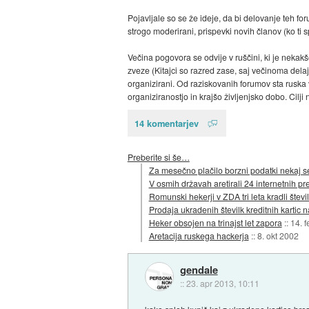
Pojavljale so se že ideje, da bi delovanje teh foru
strogo moderirani, prispevki novih članov (ko ti 
Večina pogovora se odvije v ruščini, ki je nekak
zveze (Kitajci so razred zase, saj večinoma delaj
organizirani. Od raziskovanih forumov sta ruska 
organiziranostjo in krajšo življenjsko dobo. Cilj
14 komentarjev
Preberite si še…
Za mesečno plačilo borzni podatki nekaj s
V osmih državah aretirali 24 internetnih pr
Romunski hekerji v ZDA tri leta kradli števil
Prodaja ukradenih številk kreditnih kartic n
Heker obsojen na trinajst let zapora
::
14. 
Aretacija ruskega hackerja
::
8. okt 2002
gendale
::
23. apr 2013, 10:11