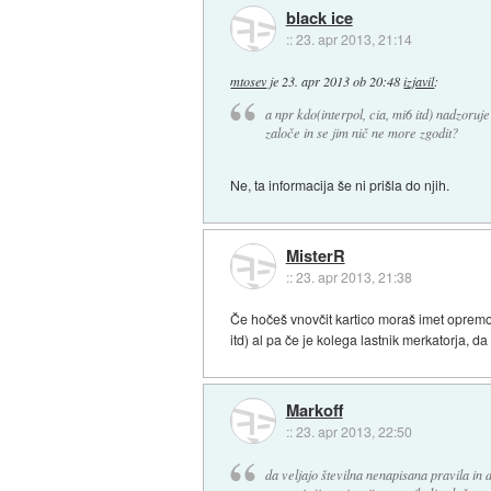
black ice
::
23. apr 2013, 21:14
mtosev
je
23. apr 2013 ob 20:48
izjavil
:
a npr kdo(interpol, cia, mi6 itd) nadzoruje
zaloče in se jim nič ne more zgodit?
Ne, ta informacija še ni prišla do njih.
MisterR
::
23. apr 2013, 21:38
Če hočeš vnovčit kartico moraš imet opremo
itd) al pa če je kolega lastnik merkatorja, 
Markoff
::
23. apr 2013, 22:50
da veljajo številna nenapisana pravila in