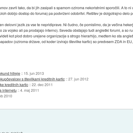
mov zavrli tako, da bi jih zasipali s spamom oziroma nekoristnimi sporočili. A to ni u
sploh dobijo dostop do foruma) pa podvrženi odobritvi. Rešitev je dolgotrajno delo p
šen delovni jezik za vse te nepridiprave. Ni čudno, če pomislimo, da je večina hek
o za vojsko ali pa prodajajo interno). Seveda obstajajo tudi angleški forumi, a so rus
videti kot plod dobro urejene organizacije s strogo hierarhijo, medtem ko sta angleš
i napadov (oziroma države, od koder izvirajo številke kartic) so predvsem ZDA in EU,
ekund hitreje
::
15. jun 2013
ekupčevalcev s številkami kreditnih kartic
::
27. jun 2012
ke kreditnih kartic
::
22. dec 2011
a internetu
::
4. maj 2011
feb 2010