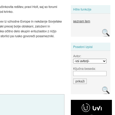
činkovita rešitev, pravi Holt, saj so forumi
Hitre funkcije
od krinko.
seznam tem
erjev iz vzhodne Evrope in nekdanje Sovjetske
ki precej bolje obiskani, založeni in
ka očitno delo skupin entuziastov z nižjo
 storilci pa rusko govoreči posamezniki.
Posebni izpisi
Avtor:
Ključna beseda: