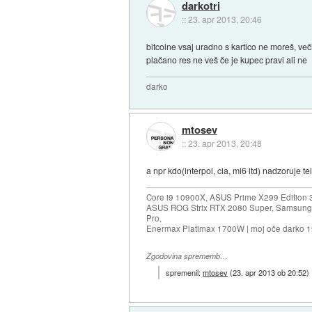
darkotri
::
23. apr 2013, 20:46
bitcoine vsaj uradno s kartico ne moreš, več
plačano res ne veš če je kupec pravi ali ne
darko
mtosev
::
23. apr 2013, 20:48
a npr kdo(interpol, cia, mi6 itd) nadzoruje t
Core i9 10900X, ASUS Prime X299 Edition 
ASUS ROG Strix RTX 2080 Super, Samsung
Pro,
Enermax Platimax 1700W | moj oče darko 
Zgodovina sprememb…
spremenil:
mtosev
(
23. apr 2013 ob 20:52
)