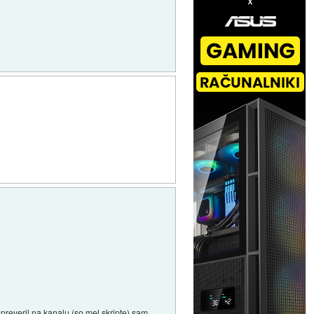
 preveril na kanalu (so mel skripte) sam