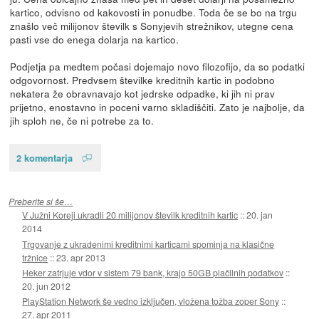
kartico, odvisno od kakovosti in ponudbe. Toda če se bo na trgu
znašlo več milijonov številk s Sonyjevih strežnikov, utegne cena
pasti vse do enega dolarja na kartico.
Podjetja pa medtem počasi dojemajo novo filozofijo, da so podatki
odgovornost. Predvsem številke kreditnih kartic in podobno
nekatera že obravnavajo kot jedrske odpadke, ki jih ni prav
prijetno, enostavno in poceni varno skladiščiti. Zato je najbolje, da
jih sploh ne, če ni potrebe za to.
2 komentarja
Preberite si še…
V Južni Koreji ukradli 20 milijonov številk kreditnih kartic
::
20. jan
2014
Trgovanje z ukradenimi kreditnimi karticami spominja na klasične
tržnice
::
23. apr 2013
Heker zatrjuje vdor v sistem 79 bank, krajo 50GB plačilnih podatkov
::
20. jun 2012
PlayStation Network še vedno izključen, vložena tožba zoper Sony
::
27. apr 2011