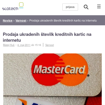
☰
Novice
»
Varnost
»
Prodaja ukradenih številk kreditnih kartic na internetu
Prodaja ukradenih številk kreditnih kartic na
internetu
Matej Huš
::
4. maj 2011
ob 15:16
Varnost