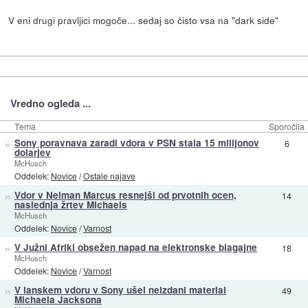
V eni drugi pravljici mogoče... sedaj so čisto vsa na "dark side"
Vredno ogleda ...
Tema
Sporočila
»
Sony poravnava zaradi vdora v PSN stala 15 milijonov
6
dolarjev
McHusch
Oddelek:
Novice
/
Ostale najave
»
Vdor v Neiman Marcus resnejši od prvotnih ocen,
14
naslednja žrtev Michaels
McHusch
Oddelek:
Novice
/
Varnost
»
V Južni Afriki obsežen napad na elektronske blagajne
18
McHusch
Oddelek:
Novice
/
Varnost
»
V lanskem vdoru v Sony ušel neizdani material
49
Michaela Jacksona