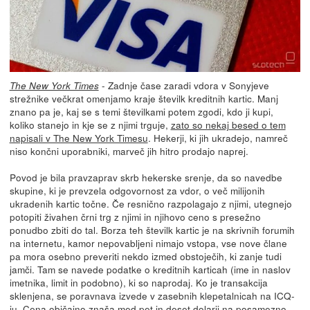
- Zadnje čase zaradi vdora v Sonyjeve
The New York Times
strežnike večkrat omenjamo kraje številk kreditnih kartic. Manj
znano pa je, kaj se s temi številkami potem zgodi, kdo ji kupi,
koliko stanejo in kje se z njimi trguje,
zato so nekaj besed o tem
napisali v The New York Timesu
. Hekerji, ki jih ukradejo, namreč
niso končni uporabniki, marveč jih hitro prodajo naprej.
Povod je bila pravzaprav skrb hekerske srenje, da so navedbe
skupine, ki je prevzela odgovornost za vdor, o več milijonih
ukradenih kartic točne. Če resnično razpolagajo z njimi, utegnejo
potopiti živahen črni trg z njimi in njihovo ceno s presežno
ponudbo zbiti do tal. Borza teh številk kartic je na skrivnih forumih
na internetu, kamor nepovabljeni nimajo vstopa, vse nove člane
pa mora osebno preveriti nekdo izmed obstoječih, ki zanje tudi
jamči. Tam se navede podatke o kreditnih karticah (ime in naslov
imetnika, limit in podobno), ki so naprodaj. Ko je transakcija
sklenjena, se poravnava izvede v zasebnih klepetalnicah na ICQ-
ju. Cena običajno znaša med pet in deset dolarji na posamezno