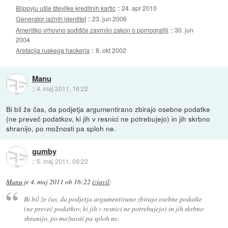
Blippyju ušle številke kreditnih kartic
::
24. apr 2010
Generator lažnih identitet
::
23. jun 2006
Ameriško vrhovno sodišče zavrnilo zakon o pornografiji
::
30. jun
2004
Aretacija ruskega hackerja
::
8. okt 2002
Manu
::
4. maj 2011, 16:22
Bi bil že čas, da podjetja argumentirano zbirajo osebne podatke
(ne preveč podatkov, ki jih v resnici ne potrebujejo) in jih skrbno
shranijo, po možnosti pa sploh ne.
gumby
::
5. maj 2011, 09:22
Manu
je
4. maj 2011 ob 16:22
izjavil
:
Bi bil že čas, da podjetja argumentirano zbirajo osebne podatke
(ne preveč podatkov, ki jih v resnici ne potrebujejo) in jih skrbno
shranijo, po možnosti pa sploh ne.