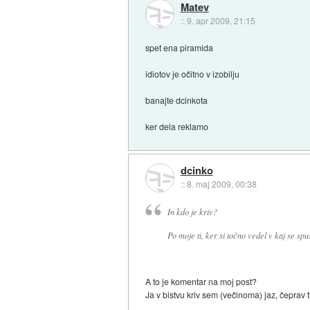
Matev
::
9. apr 2009, 21:15
spet ena piramida
idiotov je očitno v izobilju
banajte dcinkota
ker dela reklamo
dcinko
::
8. maj 2009, 00:38
In kdo je kriv?
Po moje ti, ker si točno vedel v kaj se sp
A to je komentar na moj post?
Ja v bistvu kriv sem (večinoma) jaz, čeprav 