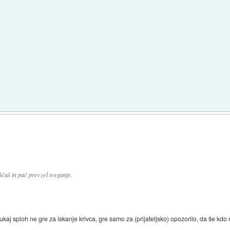
uščaš in pač prevzel tveganje.
tukaj sploh ne gre za iskanje krivca, gre samo za (prijateljsko) opozorilo, da še kdo