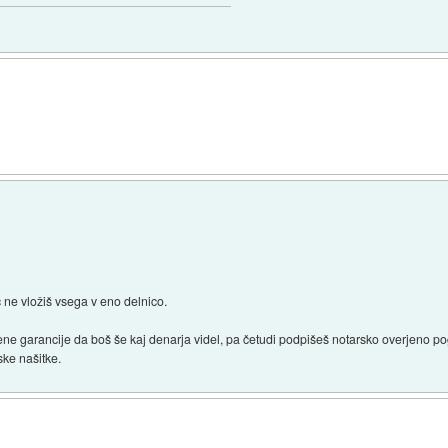
ne vložiš vsega v eno delnico.
ne garancije da boš še kaj denarja videl, pa četudi podpišeš notarsko overjeno pogo
ske našitke.