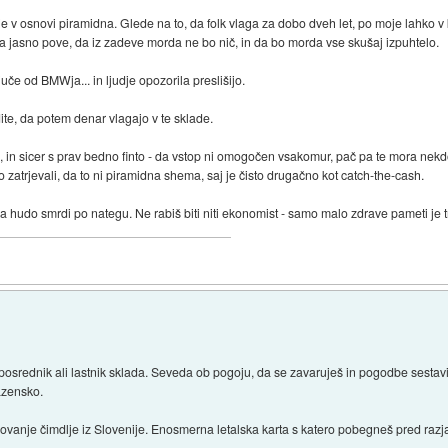
je v osnovi piramidna. Glede na to, da folk vlaga za dobo dveh let, po moje lahko v 
 da jasno pove, da iz zadeve morda ne bo nič, in da bo morda vse skušaj izpuhtelo.
ljuče od BMWja... in ljudje opozorila preslišijo.
ite, da potem denar vlagajo v te sklade.
ex, in sicer s prav bedno finto - da vstop ni omogočen vsakomur, pač pa te mora nek
to zatrjevali, da to ni piramidna shema, saj je čisto drugačno kot catch-the-cash.
 hudo smrdi po nategu. Ne rabiš biti niti ekonomist - samo malo zdrave pameti je t
o posrednik ali lastnik sklada. Seveda ob pogoju, da se zavaruješ in pogodbe sestav
azensko.
ovanje čimdlje iz Slovenije. Enosmerna letalska karta s katero pobegneš pred razjar