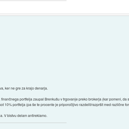
va, ker ne gre za krajo denarja.
a finančnega portfelja zaupal Brenkušu v trgovanje preko brokerja (kar pomeni, da s
t 10% portfelja (pa še te procente je priporočljivo razdelit/razpršit med različne for
. V bistvu delam antireklamo.