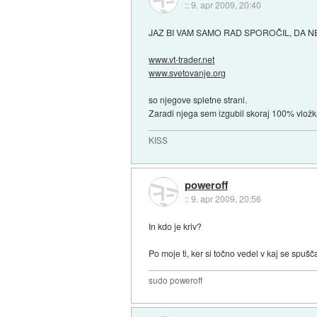
::
9. apr 2009, 20:40
JAZ BI VAM SAMO RAD SPOROČIL, DA NE s
www.vt-trader.net
www.svetovanje.org
so njegove spletne strani.
Zaradi njega sem izgubil skoraj 100% vložk
KISS
poweroff
::
9. apr 2009, 20:56
In kdo je kriv?
Po moje ti, ker si točno vedel v kaj se spušč
sudo poweroff