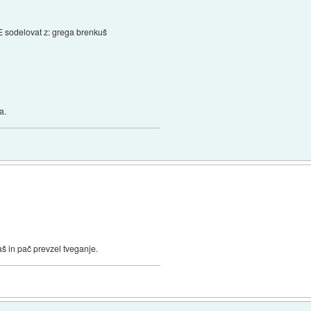
odelovat z: grega brenkuš
a.
aš in pač prevzel tveganje.