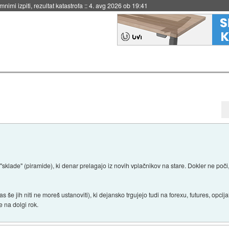
nimi izpiti, rezultat katastrofa
::
4. avg 2026 ob 19:41
sklade" (piramide), ki denar prelagajo iz novih vplačnikov na stare. Dokler ne poči, 
as še jih niti ne moreš ustanoviti), ki dejansko trgujejo tudi na forexu, futures, opc
ne na dolgi rok.