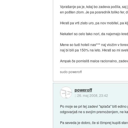
Vprašanje pa je, kdaj bo zadeva počila, saj 
en pošten zlom. Je pa posrednik toliko fer,
Hkrati pa vrti zlato uro, pa nov mobitel, pa k
Nekateri so celo tako nori, da najemajo kred
Mene so tudi hoteli nas*** naj vložim v for
naj bi bili pa 150% na leto. Hkrati so mi sve
Ampak če pomisliš malce racionalno, zadeva
sudo poweroff
poweroff
::
26. maj 2008, 23:42
Po moje se pri tej zadevi "splača" biti edin
odgovarjaš ne s svojim premoženjem, ne k
Pa seveda je dobro, če si čimprej kupiš stan