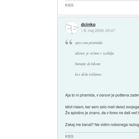
KISS
dcinko
::
8. maj 2009, 00:47
spet ena piramida
idiotov je očitno v izobilju
banajte dcinkota
ker dela reklamo
Aja to ni piramida, v osnovi je poštena zade
Idiot nisem, ker sem zelo mali delež svojeg
Že splošno je znano, da v forex ne dati več ko
Zakaj me banat? Ne vidim nobenega razloga
KISS