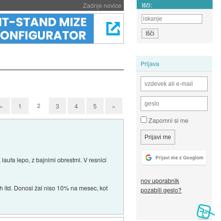
Išči:
Zadnje novice
Prijava
2
«
1
3
4
5
»
Zapomni si me
laufa lepo, z bajnimi obrestmi. V resnici
nov uporabnik
ijah itd. Donosi žal niso 10% na mesec, kot
pozabili geslo?