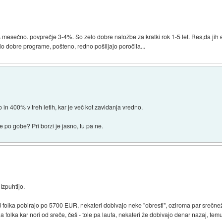
 mesečno. povprečje 3-4%. So zelo dobre naložbe za kratki rok 1-5 let. Res,da jih 
elo dobre programe, pošteno, redno pošiljajo poročila...
in 400% v treh letih, kar je več kot zavidanja vredno.
re po gobe? Pri borzi je jasno, tu pa ne.
Izpuhtijo.
od folka pobirajo po 5700 EUR, nekateri dobivajo neke "obresti", oziroma par srečnež
a folka kar nori od sreče, češ - tole pa laufa, nekateri že dobivajo denar nazaj, tem