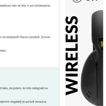
kakšnem letu ali letu in pol pričakujemo
do od obstoječih članov povabiti. Donosi
reba.
iš tako, da potem, ko folk nategneš ne
jenimi vlagatelji je pa tudi obvezna.