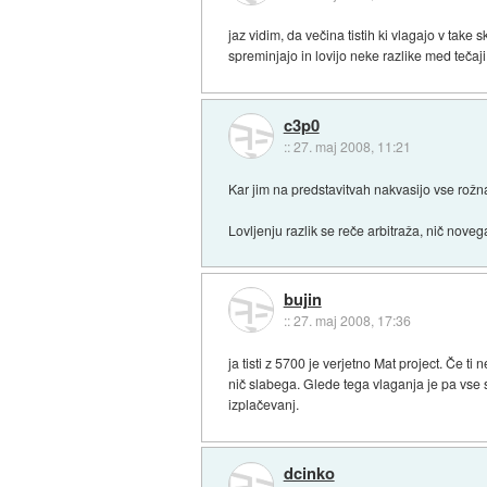
jaz vidim, da večina tistih ki vlagajo v take
spreminjajo in lovijo neke razlike med tečaji
c3p0
::
27. maj 2008, 11:21
Kar jim na predstavitvah nakvasijo vse rožnato
Lovljenju razlik se reče arbitraža, nič nove
bujin
::
27. maj 2008, 17:36
ja tisti z 5700 je verjetno Mat project. Če t
nič slabega. Glede tega vlaganja je pa vse 
izplačevanj.
dcinko