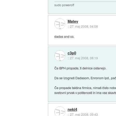
sudo poweroff
Matev
::
27. maj 2008, 04:08
dadas and co.
c3p0
::
27. maj 2008, 08:19
Če BPH propade, ti delnice ostanejo.
Da se izogneš Dadasom, Enronom ipd., pač 
Če propade takšna firmica, nimaš čisto nobe
svetovni prvak v poštenosti in ima vse skavt
neki4
::
27. maj 2008, 09:43