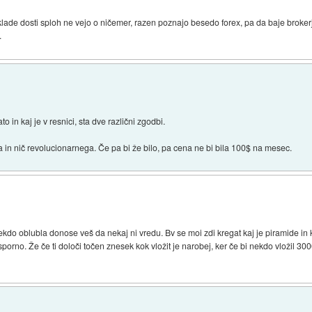
 sklade dosti sploh ne vejo o ničemer, razen poznajo besedo forex, pa da baje brokerj
.
 in kaj je v resnici, sta dve različni zgodbi.
ga in nič revolucionarnega. Če pa bi že bilo, pa cena ne bi bila 100$ na mesec.
i nekdo oblubla donose veš da nekaj ni vredu. Bv se moi zdi kregat kaj je piramide in
sporno. Že če ti določi točen znesek kok vložit je narobej, ker če bi nekdo vložil 