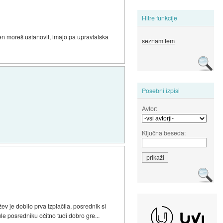
Hitre funkcije
en moreš ustanovit, imajo pa upravlalska
seznam tem
Posebni izpisi
Avtor:
Ključna beseda:
ev je dobilo prva izplačila, posrednik si
ule posredniku očitno tudi dobro gre...