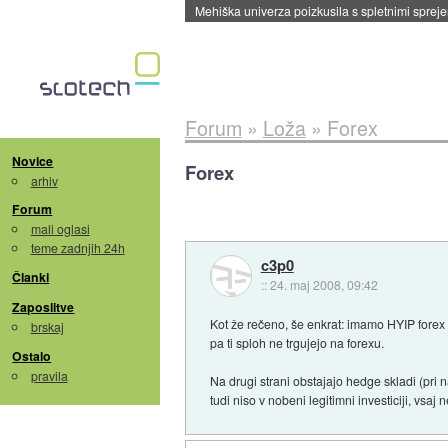
Mehiška univerza poizkusila s spletnimi sprejem
Forum
»
Loža
»
Forex
Novice
Forex
arhiv
Forum
mali oglasi
teme zadnjih 24h
c3p0
Članki
::
24. maj 2008, 09:42
Zaposlitve
Kot že rečeno, še enkrat: imamo HYIP forex "
brskaj
pa ti sploh ne trgujejo na forexu.
Ostalo
pravila
Na drugi strani obstajajo hedge skladi (pri n
tudi niso v nobeni legitimni investiciji, vsaj 