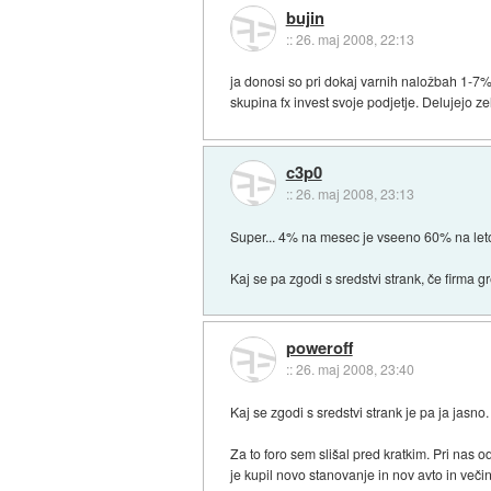
bujin
::
26. maj 2008, 22:13
ja donosi so pri dokaj varnih naložbah 1-7%
skupina fx invest svoje podjetje. Delujejo z
c3p0
::
26. maj 2008, 23:13
Super... 4% na mesec je vseeno 60% na leto 
Kaj se pa zgodi s sredstvi strank, če firma g
poweroff
::
26. maj 2008, 23:40
Kaj se zgodi s sredstvi strank je pa ja jasno. 
Za to foro sem slišal pred kratkim. Pri nas 
je kupil novo stanovanje in nov avto in večin