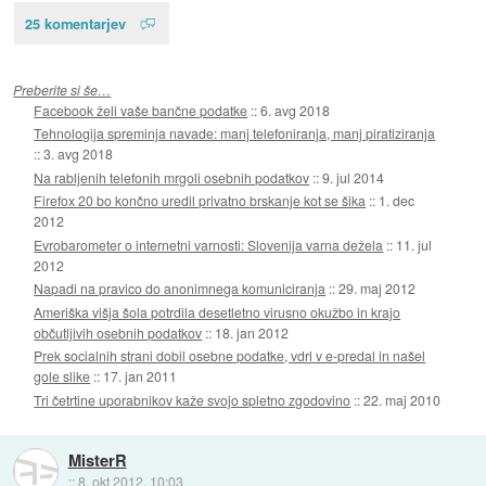
25 komentarjev
Preberite si še…
Facebook želi vaše bančne podatke
::
6. avg 2018
Tehnologija spreminja navade: manj telefoniranja, manj piratiziranja
::
3. avg 2018
Na rabljenih telefonih mrgoli osebnih podatkov
::
9. jul 2014
Firefox 20 bo končno uredil privatno brskanje kot se šika
::
1. dec
2012
Evrobarometer o internetni varnosti: Slovenija varna dežela
::
11. jul
2012
Napadi na pravico do anonimnega komuniciranja
::
29. maj 2012
Ameriška višja šola potrdila desetletno virusno okužbo in krajo
občutljivih osebnih podatkov
::
18. jan 2012
Prek socialnih strani dobil osebne podatke, vdrl v e-predal in našel
gole slike
::
17. jan 2011
Tri četrtine uporabnikov kaže svojo spletno zgodovino
::
22. maj 2010
MisterR
::
8. okt 2012, 10:03