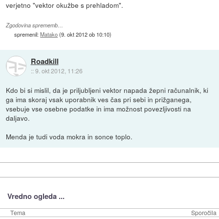
verjetno "vektor okužbe s prehladom".
Zgodovina sprememb…
spremenil:
Matako
(
9. okt 2012 ob 10:10
)
Roadkill
::
9. okt 2012, 11:26
Kdo bi si mislil, da je priljubljeni vektor napada žepni računalnik, ki
ga ima skoraj vsak uporabnik ves čas pri sebi in prižganega,
vsebuje vse osebne podatke in ima možnost povezljivosti na
daljavo.
Menda je tudi voda mokra in sonce toplo.
Vredno ogleda ...
Tema
Sporočila