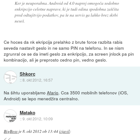
Ker je neuporabna. Android od 4.0 naprej omogoča sodobno
enkripcijo celotne naprave, ki je tudi edina spodobna zaščita
pred odtujitvijo podatkov, pa še na servis ga lahko brez skrbi
neseš.
Ce hoces da nk ekripcija prelahko z brute force razbita rabis
seveda nastavit geslo in ne samo PIN na telefonu. In se nism
zgrunral ce se da imeti geslo za enkripcijo, za screen jnlock pa pin
kombinacijo, ali je preprosto cedno pin, vedno geslo.
Shkorc
::
8. okt 2012, 16:57
Na šihtu uporabljamo
Afario
. Cca 3500 mobilnih telefonov (iOS,
Android) se lepo menedžira centralno.
Matako
::
9. okt 2012, 10:09
BigBoss
je
8. okt 2012 ob 13:44
izjavil
: