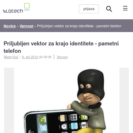
☰
Novice
»
Varnost
»
Priljubljen vektor za krajo identitete - pametni telefon
Priljubljen vektor za krajo identitete - pametni
telefon
Matej Huš
::
8. okt 2012
ob 09:39
Varnost