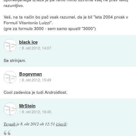
razumljivo.
Veš, na ta način bo pač vsak razumel, da je bil "leta 2004 prvak v
Formuli Vitantonio Luizzi".
(gre za formulo 3000 - sem samo spustil "3000")
black ice
::
8. okt 2012, 14:07
Se strinjam.
Bogeyman
::
8. okt 2012, 15:49
Cool zadevica je tudi Androidlost.
MrStein
::
8. okt 2012, 16:45
Tezaab
je
8. okt 2012 ob 12:51
izjavil
: