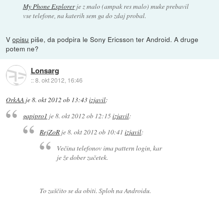
My Phone Explorer
je z malo (ampak res malo) muke prebavil
vse telefone, na katerih sem ga do zdaj probal.
V
opisu
piše, da podpira le Sony Ericsson ter Android. A druge
potem ne?
Lonsarg
::
8. okt 2012, 16:46
OrkAA
je
8. okt 2012 ob 13:43
izjavil
:
gapipro1
je
8. okt 2012 ob 12:15
izjavil
:
RejZoR
je
8. okt 2012 ob 10:41
izjavil
:
Večina telefonov ima pattern login, kar
je že dober začetek.
To zaščito se da obiti. Sploh na Androidu.