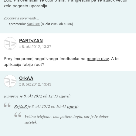
zelo pogosto uporablja.
Zgodovina sprememb…
spremenilo:
black ice
(
8. okt 2012 ob 13:36
)
PARTyZAN
::
8. okt 2012, 13:37
Prey ima precej negativnega feedbacka na
google play
. A te
aplikacije rabijo root?
OrkAA
::
8. okt 2012, 13:43
gapipro1
je
8. okt 2012 ob 12:15
izjavil
:
RejZoR
je
8. okt 2012 ob 10:41
izjavil
:
Večina telefonov ima pattern login, kar je že dober
začetek.