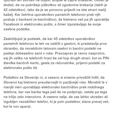
dodati, da ne pobrišejo piškotkov ali zgodovine brskanja (takih je
42 odstotkov), tako da je se ponovno prijaviti na iste strani mačji
kašelj. Kar četrtina uporabnikov pametnih telefonov prek njih
posluje z bankami (e-bančništvo), še bistveno več pa jih uporablja
Facebook in elektronsko pošto, s čimer izpostavljajo še svoje
osebne podatke.
Zaskrbljujoč je podatek, da kar 45 odstotkov uporabnikov
pametnih telefonov le-teh ne zaščiti z geslom, ki predstavlja prvo
obrambo, da morebitnim tatovom osebni in bančni podatki ne
padejo dobesedno sami v roke. Pravzaprav je ravno nasprotno,
saj jih veliko na telefonih hrani še cel kup drugih stvari, kot so PIN-
številke bančnih kartic, gesla za računalnike, prijavni podatki za
elektronsko pošto itd.
Podatkov za Slovenijo ni, a vseeno si smemo privoščiti trditi, da
Slovenci kaj bistveno preudarnejši in pazljivejši niso. Morebiti le v
manjši meri uporabljajo elektronsko bančništvo prek mobilnega
telefona, ker vse banke tega pač še ne podpirajo, ostale pa tega
ne tržijo zelo intenzivno. A vseeno velja, da vas lahko ukraden ali
izgubljen nezaščiten telefon, ki je poln podatkov, stane precej več,
kot le nov aparat.