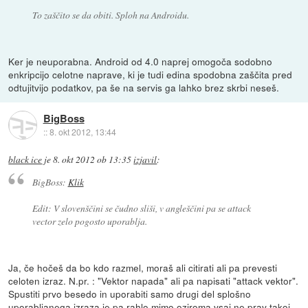
To zaščito se da obiti. Sploh na Androidu.
Ker je neuporabna. Android od 4.0 naprej omogoča sodobno
enkripcijo celotne naprave, ki je tudi edina spodobna zaščita pred
odtujitvijo podatkov, pa še na servis ga lahko brez skrbi neseš.
BigBoss
::
8. okt 2012, 13:44
black ice
je
8. okt 2012 ob 13:35
izjavil
:
BigBoss:
Klik
Edit: V slovenščini se čudno sliši, v angleščini pa se attack
vector zelo pogosto uporablja.
Ja, če hočeš da bo kdo razmel, moraš ali citirati ali pa prevesti
celoten izraz. N.pr. : "Vektor napada" ali pa napisati "attack vektor".
Spustiti prvo besedo in uporabiti samo drugi del splošno
uporabljanega izraza je pa rahlo mimo oziroma vsaj ne prav takoj