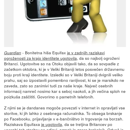
- Bonitetna hiša Equifax
je v zadnjih raziskavi
Guardian
ogroženosti za krajo identitete ugotovila
, da so najbolj ogroženi
Britanci. Ugotovitve so na Otoku objavili tako, da so sovpadle z
začetkom oktobra, ki je v Veliki Britaniji letos posvečen državnemu
boju proti kraji identitete. Izsledki so v Veliki Britaniji dvignili veliko
prahu, saj so izpostavili pomembno ranljivost, ki se je marsikdo ne
zaveda, zato so zanimivi tudi za naše kraje. Največ osebnih
informacij namreč nosimo kar s seboj naokoli, a jih večina sploh ne
poizkuša zaščititi. Govorimo o pametnih telefonih.
Z njimi se je dandanes mogoče povezati v internet in opravljati vse
storitve, ki jih lahko z osebnega računalnika. To obsega brskanje
po Facebooku, prijavljanje v e-bančništvo in trgovanje na borzah.
Raziskava Equifaxa
je ugotovila
, da se tretjina Britancev po
uporabi teh storitev ne odjavi, ampak le zapre brskalnik. Odveč je