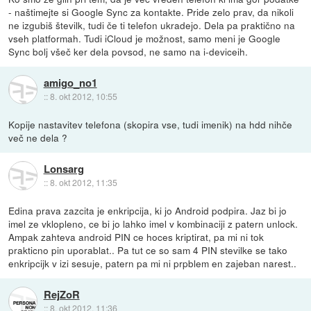
- naštimejte si Google Sync za kontakte. Pride zelo prav, da nikoli
ne izgubiš številk, tudi če ti telefon ukradejo. Dela pa praktično na
vseh platformah. Tudi iCloud je možnost, samo meni je Google
Sync bolj všeč ker dela povsod, ne samo na i-deviceih.
amigo_no1
::
8. okt 2012, 10:55
Kopije nastavitev telefona (skopira vse, tudi imenik) na hdd nihče
več ne dela ?
Lonsarg
::
8. okt 2012, 11:35
Edina prava zazcita je enkripcija, ki jo Android podpira. Jaz bi jo
imel ze vklopleno, ce bi jo lahko imel v kombinaciji z patern unlock.
Ampak zahteva android PIN ce hoces kriptirat, pa mi ni tok
prakticno pin uporablat.. Pa tut ce so sam 4 PIN stevilke se tako
enkripcijk v izi sesuje, patern pa mi ni prpblem en zajeban narest..
RejZoR
::
8. okt 2012, 11:36