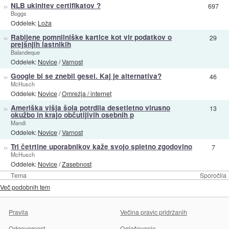
»
NLB ukinitev certifikatov ?
697
Boggs
Oddelek:
Loža
»
Rabljene pomnilniške kartice kot vir podatkov o
29
prejšnjih lastnikih
Balandeque
Oddelek:
Novice
/
Varnost
»
Google bi se znebil gesel. Kaj je alternativa?
46
McHusch
Oddelek:
Novice
/
Omrežja / internet
»
Ameriška višja šola potrdila desetletno virusno
13
okužbo in krajo občutljivih osebnih p
Mandi
Oddelek:
Novice
/
Varnost
»
Tri četrtine uporabnikov kaže svojo spletno zgodovino
7
McHusch
Oddelek:
Novice
/
Zasebnost
Tema
Sporočila
Več podobnih tem
Pravila
Večina pravic pridržanih
Odgovornost
Oglaševanje