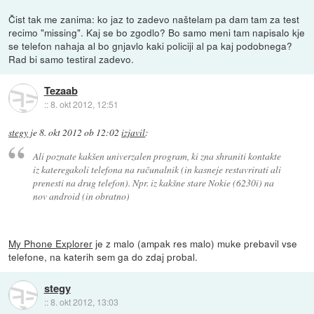
Čist tak me zanima: ko jaz to zadevo naštelam pa dam tam za test
recimo "missing". Kaj se bo zgodlo? Bo samo meni tam napisalo kje
se telefon nahaja al bo gnjavlo kaki policiji al pa kaj podobnega?
Rad bi samo testiral zadevo.
Tezaab
::
8. okt 2012, 12:51
stegy
je
8. okt 2012 ob 12:02
izjavil
:
Ali poznate kakšen univerzalen program, ki zna shraniti kontakte
iz kateregakoli telefona na računalnik (in kasneje restavrirati ali
prenesti na drug telefon). Npr. iz kakšne stare Nokie (6230i) na
nov android (in obratno)
My Phone Explorer
je z malo (ampak res malo) muke prebavil vse
telefone, na katerih sem ga do zdaj probal.
stegy
::
8. okt 2012, 13:03