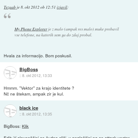
Tezaab
je
8. okt 2012 ob 12:51
izjavil
:
My Phone Explorer
je z malo (ampak res malo) muke prebavil
vse telefone, na katerih sem ga do zdaj probal.
Hvala za informacijo. Bom poskusil.
BigBoss
::
8. okt 2012, 13:33
Hmmm. "Vektor" za krajo identitete ?
Nč ne štekam, ampak zir je kul.
black ice
::
8. okt 2012, 13:35
BigBoss:
Klik
Edit: V slovenščini se čudno sliši, v angleščini pa se attack vector