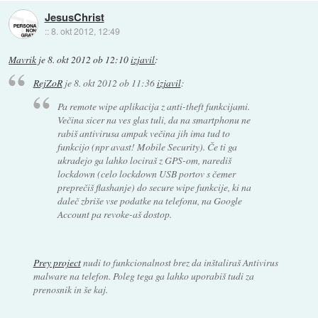
JesusChrist
::
8. okt 2012, 12:49
Mavrik
je
8. okt 2012 ob 12:10
izjavil
:
RejZoR
je
8. okt 2012 ob 11:36
izjavil
:
Pa remote wipe aplikacija z anti-theft funkcijami.
Večina sicer na ves glas tuli, da na smartphonu ne
rabiš antivirusa ampak večina jih ima tud to
funkcijo (npr avast! Mobile Security). Če ti ga
ukradejo ga lahko lociraš z GPS-om, narediš
lockdown (celo lockdown USB portov s čemer
preprečiš flashanje) do secure wipe funkcije, ki na
daleč zbriše vse podatke na telefonu, na Google
Account pa revoke-aš dostop.
Prey project
nudi to funkcionalnost brez da inštaliraš Antivirus
malware na telefon. Poleg tega ga lahko uporabiš tudi za
prenosnik in še kaj.