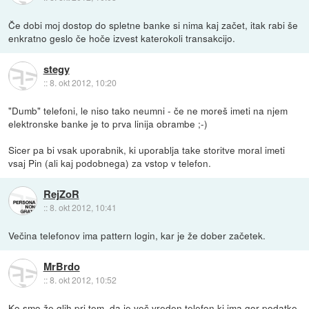
Če dobi moj dostop do spletne banke si nima kaj začet, itak rabi še
enkratno geslo če hoče izvest katerokoli transakcijo.
stegy
::
8. okt 2012, 10:20
"Dumb" telefoni, le niso tako neumni - če ne moreš imeti na njem
elektronske banke je to prva linija obrambe ;-)
Sicer pa bi vsak uporabnik, ki uporablja take storitve moral imeti
vsaj Pin (ali kaj podobnega) za vstop v telefon.
RejZoR
::
8. okt 2012, 10:41
Večina telefonov ima pattern login, kar je že dober začetek.
MrBrdo
::
8. okt 2012, 10:52
Ko smo že glih pri tem, da je več vreden telefon ki ima gor podatke