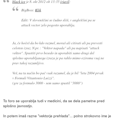
black ice
je
8. okt 2012 ob 13:35
izjavil
:
BigBoss:
Klik
Edit: V slovenščini se čudno sliši, v angleščini pa se
attack vector zelo pogosto uporablja.
Ja, če hočeš da bo kdo razmel, moraš ali citirati ali pa prevesti
celoten izraz. N.pr. : "Vektor napada" ali pa napisati "attack
vektor". Spustiti prvo besedo in uporabiti samo drugi del
splošno uporabljanega izraza je pa rahlo mimo oziroma vsaj ne
prav takoj razumljivo.
Veš, na ta način bo pač vsak razumel, da je bil "leta 2004 prvak
v Formuli Vitantonio Luizzi".
(gre za formulo 3000 - sem samo spustil "3000")
To foro se uporablja tudi v medicini, da se dela pametne pred
splošno javnostjo.
In potem imaš razne "vektorje prehlada"... polno strokovno ime je