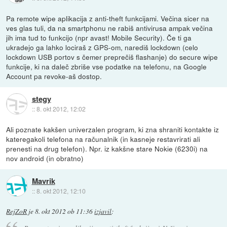
Pa remote wipe aplikacija z anti-theft funkcijami. Večina sicer na
ves glas tuli, da na smartphonu ne rabiš antivirusa ampak večina
jih ima tud to funkcijo (npr avast! Mobile Security). Če ti ga
ukradejo ga lahko lociraš z GPS-om, narediš lockdown (celo
lockdown USB portov s čemer preprečiš flashanje) do secure wipe
funkcije, ki na daleč zbriše vse podatke na telefonu, na Google
Account pa revoke-aš dostop.
stegy
::
8. okt 2012, 12:02
Ali poznate kakšen univerzalen program, ki zna shraniti kontakte iz
kateregakoli telefona na računalnik (in kasneje restavrirati ali
prenesti na drug telefon). Npr. iz kakšne stare Nokie (6230i) na
nov android (in obratno)
Mavrik
::
8. okt 2012, 12:10
RejZoR
je
8. okt 2012 ob 11:36
izjavil
: