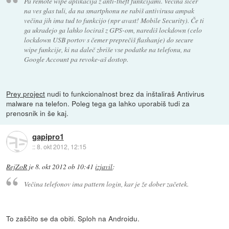
Pa remote wipe aplikacija z anti-theft funkcijami. Večina sicer
na ves glas tuli, da na smartphonu ne rabiš antivirusa ampak
večina jih ima tud to funkcijo (npr avast! Mobile Security). Če ti
ga ukradejo ga lahko lociraš z GPS-om, narediš lockdown (celo
lockdown USB portov s čemer preprečiš flashanje) do secure
wipe funkcije, ki na daleč zbriše vse podatke na telefonu, na
Google Account pa revoke-aš dostop.
Prey project
nudi to funkcionalnost brez da inštaliraš Antivirus
malware na telefon. Poleg tega ga lahko uporabiš tudi za
prenosnik in še kaj.
gapipro1
::
8. okt 2012, 12:15
RejZoR
je
8. okt 2012 ob 10:41
izjavil
:
Večina telefonov ima pattern login, kar je že dober začetek.
To zaščito se da obiti. Sploh na Androidu.