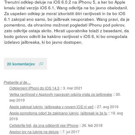
Trenutni odklep deluje na iOS 6.0.2 na iPhonu 5, a ker bo Apple
kmalu izdal verzijo iOS 6.1, Wang odkritja ne bo javno obelodanil.
Za uspešen odklep je moral izkoristiti štiri ranljivosti in če bo iOS
6.1 zakrpal eno samo, bo jailbreak neuporaben. Wang pravi, da je
pomembno, da ohranimo možnost pogledati iPhonu pod pokrov,
zato odkritje ostaja skrito. Hkrati uporabnike tolaži z besedami, da
bodo gotovo odkrili še kakšno ranljivost v iOS 6, ki bo omogočala
izdelavo jailbreaka, ki bo javno dostopen.
20 komentarjev
Preberite si še…
Odklenjeni iPhoni do iOS 14.3
::
3. mar 2021
Velika ranljivost v Applovih napravah odpira vrata za jailbreake
::
30.
sep 2019
Apple zakrpal luknjo, jailbreaka v novem iOS ni več
::
27. avg 2019
Apple pomotoma odprl že zakrpano luknjo, jailbreak je že tu
::
19. avg
2019
Cellebrite trdi, da zna odkleniti vse iPhone
::
26. feb 2018
Applov lov na luknje ne deluje
::
7. jul 2017