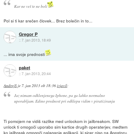
Kar ne veš te ne boli
Pol si ti kar srečen človek... Brez bolečin in to...
Gregor P
::
7. jan 2013, 18:49
... ima svoje prednosti
paket
::
7. jan 2013, 20:44
AndrejS
je
7. jan 2013 ob 18:36
izjavil
:
Jaz nimam odklenjenega Iphone, pa ga lahko normalno
uporabljam. Edino prednost pri odklepu vidim v piratiziranju
Ti pomojem ne vidiš razlike med unlockom in jailbreakom. SW
unlock ti omogoči uporabo sim kartice drugih operaterjev, medtem
ko jailbreak omogoči nalaganje aplikacij, ki sicer niso na Appstoru.