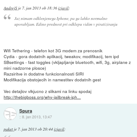
AndrejS
je
7. jan 2013 ob 18:36
izjavil
:
Jaz nimam odklenjenega Iphone, pa ga lahko normalno
uporabljam. Edino prednost pri odklepu vidim v piratiziranju
Wifi Tethering - telefon kot 3G modem za prenosnik
Cydia - gora dodatnih aplikacij, tweakov, modifikacij, tem ipd
SBsettings - fast toggles (vkljapljanje bluetooth, wifi, 3g, airplane z
mini nadzorne plosce)
Razsiritve in dodatne funkcionalnosti SIRI
Modifikacija obstojecih in namestitev dodatnih gest
Vec detajlov vlkjucno z slikami na linku spodaj
http://thebigboss.org/why-jailbreak-iph...
Spura
::
8. jan 2013, 13:47
paket
je
7. jan 2013 ob 20:44
izjavil
: