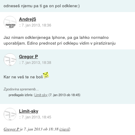
odneseš njemu pa ti ga on pol odklene:)
AndrejS
::
7. jan 2013, 18:36
Jaz nimam odklenjenega Iphone, pa ga lahko normalno
uporabljam. Edino prednost pri odklepu vidim v piratiziranju
Gregor P
::
7. jan 2013, 18:38
Kar ne veš te ne boli
Zgodovina sprememb…
predlagalo izbris:
Limit-sky
(
7. jan 2013 ob 18:45
)
Limit-sky
::
7. jan 2013, 18:45
Gregor P
je
7. jan 2013 ob 18:38
izjavil
: