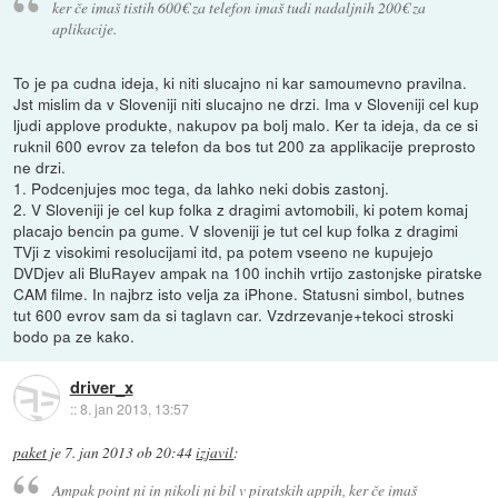
ker če imaš tistih 600€ za telefon imaš tudi nadaljnih 200€ za
aplikacije.
To je pa cudna ideja, ki niti slucajno ni kar samoumevno pravilna.
Jst mislim da v Sloveniji niti slucajno ne drzi. Ima v Sloveniji cel kup
ljudi applove produkte, nakupov pa bolj malo. Ker ta ideja, da ce si
ruknil 600 evrov za telefon da bos tut 200 za applikacije preprosto
ne drzi.
1. Podcenjujes moc tega, da lahko neki dobis zastonj.
2. V Sloveniji je cel kup folka z dragimi avtomobili, ki potem komaj
placajo bencin pa gume. V sloveniji je tut cel kup folka z dragimi
TVji z visokimi resolucijami itd, pa potem vseeno ne kupujejo
DVDjev ali BluRayev ampak na 100 inchih vrtijo zastonjske piratske
CAM filme. In najbrz isto velja za iPhone. Statusni simbol, butnes
tut 600 evrov sam da si taglavn car. Vzdrzevanje+tekoci stroski
bodo pa ze kako.
driver_x
::
8. jan 2013, 13:57
paket
je
7. jan 2013 ob 20:44
izjavil
:
Ampak point ni in nikoli ni bil v piratskih appih, ker če imaš