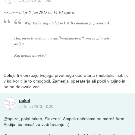
::
9. jan 2013, 11:40
no comment
je
8. jan 2013 ob 14:01
izjavil
:
Wifi Tethering - telefon kot 3G modem za prenosnik
Hm, meni to dela na ne-jailbreakanem iPhonu že zelo zelo
dolgo.
Kaj delam narobe?
Deluje ti v omrezju tvojega prvotnega operaterja (mobitel/simobil),
v kolikor ti je to omogocil. Zamenjaj operaterja ali pojdi v tujino in
ne bo delovalo vec.
paket
::
10. jan 2013, 10:20
@spura, point taken, Slovenci. Ampak načeloma ne moreš furat
Audija, če nimaš za vzdrževanje. :)