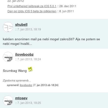
22. jan 2012
Prvi untethered jailbreak za iOS 5.0.1
::
28. dec 2011
Dan po izidu iOS 5 beta že odklenjen
::
8. jun 2011
shubell
::
7. jan 2013, 18:19
kakšen anonimen mail pa nebi mogel zakrožiti? Aja ne potem se
nebi mogel hvaliti...
iloveboobz
::
7. jan 2013, 18:24
Scumbag Wang
Zgodovina sprememb…
spremenil:
iloveboobz
(
7. jan 2013 ob 18:24
)
mtosev
::
7. jan 2013, 18:25