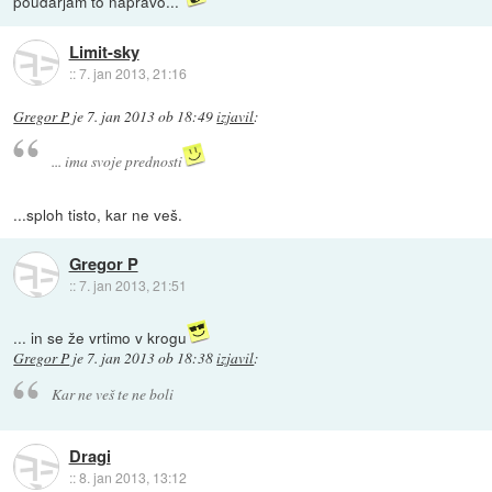
poudarjam to napravo...
Limit-sky
::
7. jan 2013, 21:16
Gregor P
je
7. jan 2013 ob 18:49
izjavil
:
... ima svoje prednosti
...sploh tisto, kar ne veš.
Gregor P
::
7. jan 2013, 21:51
... in se že vrtimo v krogu
Gregor P
je
7. jan 2013 ob 18:38
izjavil
:
Kar ne veš te ne boli
Dragi
::
8. jan 2013, 13:12