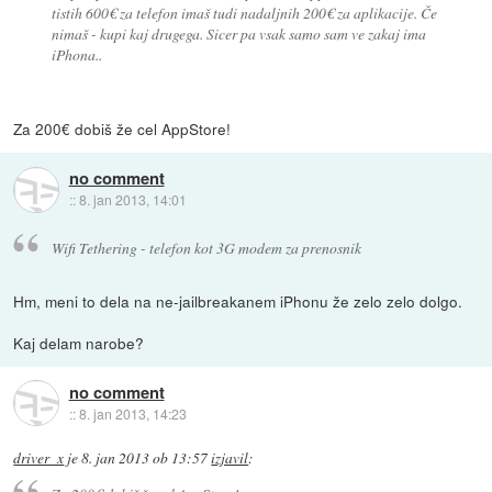
tistih 600€ za telefon imaš tudi nadaljnih 200€ za aplikacije. Če
nimaš - kupi kaj drugega. Sicer pa vsak samo sam ve zakaj ima
iPhona..
Za 200€ dobiš že cel AppStore!
no comment
::
8. jan 2013, 14:01
Wifi Tethering - telefon kot 3G modem za prenosnik
Hm, meni to dela na ne-jailbreakanem iPhonu že zelo zelo dolgo.
Kaj delam narobe?
no comment
::
8. jan 2013, 14:23
driver_x
je
8. jan 2013 ob 13:57
izjavil
: