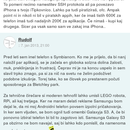
To pomeni recimo namestitev SSH protokola ali pa povezavo
iPhona s tvojo iTipkovnico. Lahko pa tudi piratiziraš, ofc. Ampak
point ni in nikoli ni bil v piratskih appih, ker če imaš tistih 600€ za
telefon imaš tudi nadaljnih 200€ za aplikacije. Če nimaš - kupi kaj
drugega. Sicer pa vsak samo sam ve zakaj ima iPhona..
Rudolf
::
7. jan 2013, 21:00
Pred leti sem imel telefon s Symbianom. Ko me je prijelo, da bi nanj
naložil par aplikacij, se je začela en globoka solzna dolina žalosti,
muk, preklinjanja in frustracij. Čeprav mi je na koncu uspelo in sem
slavil trpko zmago, pa si za nič na svetu ne želim podoživet
podobne izkušnje. Torej take, ko se človek po prestanem počuti
sposobnega za Bletchley park.
Za tehnične čirečare si moderen tehnofil lahko umisli LEGO robota,
RPi, ali kaj tretjega. Ker ne maram delati reklame Samsungu bom
dejal le, da mi moj Androidni telefon povsem izpolni pričakovanja.
In ker sem vljuden, se bom ognil tudi omembi Galaxyja S3. A, če bi
ponovno izbiral telefon bi bil to zagotovo isti. Samsunga Galaxy S3
pa obzirno ne bom navajal, saj bi lahko kdo pomislil, da namenoma