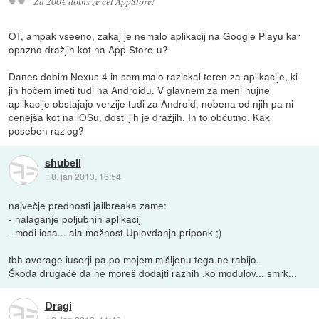
Za 200€ dobiš že cel AppStore!
OT, ampak vseeno, zakaj je nemalo aplikacij na Google Playu kar
opazno dražjih kot na App Store-u?
Danes dobim Nexus 4 in sem malo raziskal teren za aplikacije, ki
jih hočem imeti tudi na Androidu. V glavnem za meni nujne
aplikacije obstajajo verzije tudi za Android, nobena od njih pa ni
cenejša kot na iOSu, dosti jih je dražjih. In to občutno. Kak
poseben razlog?
shubell
::
8. jan 2013, 16:54
največje prednosti jailbreaka zame:
- nalaganje poljubnih aplikacij
- modi iosa... ala možnost Uplovdanja priponk ;)
tbh average iuserji pa po mojem mišljenu tega ne rabijo.
Škoda drugače da ne moreš dodajti raznih .ko modulov... smrk...
Dragi