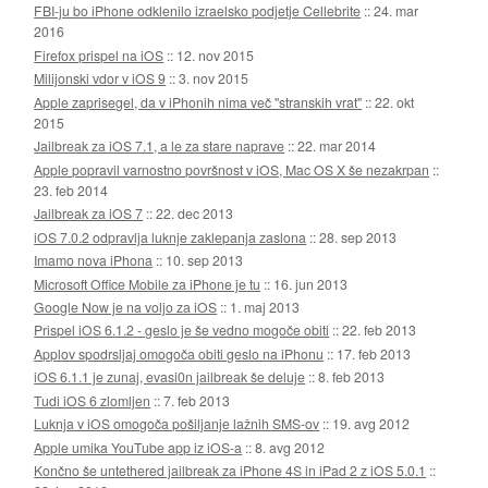
FBI-ju bo iPhone odklenilo izraelsko podjetje Cellebrite
::
24. mar
2016
Firefox prispel na iOS
::
12. nov 2015
Milijonski vdor v iOS 9
::
3. nov 2015
Apple zaprisegel, da v iPhonih nima več "stranskih vrat"
::
22. okt
2015
Jailbreak za iOS 7.1, a le za stare naprave
::
22. mar 2014
Apple popravil varnostno površnost v iOS, Mac OS X še nezakrpan
::
23. feb 2014
Jailbreak za iOS 7
::
22. dec 2013
iOS 7.0.2 odpravlja luknje zaklepanja zaslona
::
28. sep 2013
Imamo nova iPhona
::
10. sep 2013
Microsoft Office Mobile za iPhone je tu
::
16. jun 2013
Google Now je na voljo za iOS
::
1. maj 2013
Prispel iOS 6.1.2 - geslo je še vedno mogoče obiti
::
22. feb 2013
Applov spodrsljaj omogoča obiti geslo na iPhonu
::
17. feb 2013
iOS 6.1.1 je zunaj, evasi0n jailbreak še deluje
::
8. feb 2013
Tudi iOS 6 zlomljen
::
7. feb 2013
Luknja v iOS omogoča pošiljanje lažnih SMS-ov
::
19. avg 2012
Apple umika YouTube app iz iOS-a
::
8. avg 2012
Končno še untethered jailbreak za iPhone 4S in iPad 2 z iOS 5.0.1
::