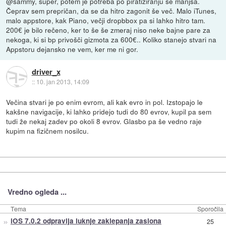
@sammy, super, potem je potreba po piratiziranju še manjša.
Čeprav sem prepričan, da se da hitro zagonit še več. Malo iTunes,
malo appstore, kak Piano, večji dropbbox pa si lahko hitro tam.
200€ je bilo rečeno, ker to še še zmeraj niso neke bajne pare za
nekoga, ki si bp privošči gizmota za 600€.. Koliko stanejo stvari na
Appstoru dejansko ne vem, ker me ni gor.
driver_x
::
10. jan 2013, 14:09
Večina stvari je po enim evrom, ali kak evro in pol. Izstopajo le
kakšne navigacije, ki lahko pridejo tudi do 80 evrov, kupil pa sem
tudi že nekaj zadev po okoli 8 evrov. Glasbo pa še vedno raje
kupim na fizičnem nosilcu.
Vredno ogleda ...
Tema
Sporočila
»
iOS 7.0.2 odpravlja luknje zaklepanja zaslona
25