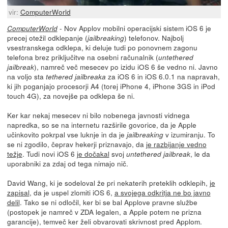
vir:
ComputerWorld
- Nov Applov mobilni operacijski sistem iOS 6 je
ComputerWorld
precej otežil odklepanje (
) telefonov. Najbolj
jailbreaking
vsestranskega odklepa, ki deluje tudi po ponovnem zagonu
telefona brez priključitve na osebni računalnik (
untethered
), namreč več mesecev po izidu iOS 6 še vedno ni. Javno
jailbreak
na voljo sta
za iOS 6 in iOS 6.0.1 na napravah,
tethered jailbreaka
ki jih poganjajo procesorji A4 (torej iPhone 4, iPhone 3GS in iPod
touch 4G), za novejše pa odklepa še ni.
Ker kar nekaj mesecev ni bilo nobenega javnosti vidnega
napredka, so se na internetu razširile govorice, da je Apple
učinkovito pokrpal vse luknje in da je
v izumiranju. To
jailbreaking
se ni zgodilo, čeprav hekerji priznavajo, da
je razbijanje vedno
težje
. Tudi novi iOS 6
je dočakal
svoj
, le da
untethered jailbreak
uporabniki za zdaj od tega nimajo nič.
David Wang, ki je sodeloval že pri nekaterih preteklih odklepih,
je
zapisal
, da je uspel zlomiti iOS 6,
a svojega odkritja ne bo javno
delil
. Tako se ni odločil, ker bi se bal Applove pravne službe
(postopek je namreč v ZDA legalen, a Apple potem ne prizna
garancije), temveč ker želi obvarovati skrivnost pred Applom.