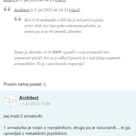
Architect
je
1. jul 2012 ob 14:24
izjavil
:
Kot če bi mehaniki cvilili da je nek proizvajalec
avtov slab, ker ima grdo armaturno ploščo, za
motor pa se ne bi zmenili. idiotsko.
Zame je idiotsko, če bi BMW vgradil v svoj avtomobil dve
armaturni plošči, ker se je odločil poseči še v nek drugi segment
avtomobilov. To je z eno besedo traparija!
Prosim nehaj postat :(.
Architect
::
1. jul 2012, 14:30
saj imaš 2 armaturki.
1 armaturka je volan z menjalnikom, druga pa je računalnik....ki ga
upravljaš z nekakšnim joystickom.