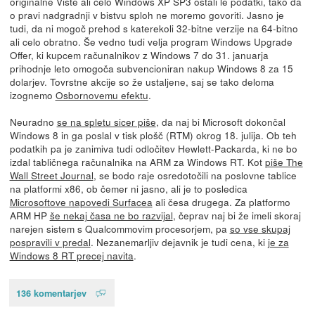
originalne Viste ali celo Windows XP SP3 ostali le podatki, tako da
o pravi nadgradnji v bistvu sploh ne moremo govoriti. Jasno je
tudi, da ni mogoč prehod s katerekoli 32-bitne verzije na 64-bitno
ali celo obratno. Še vedno tudi velja program Windows Upgrade
Offer, ki kupcem računalnikov z Windows 7 do 31. januarja
prihodnje leto omogoča subvencioniran nakup Windows 8 za 15
dolarjev. Tovrstne akcije so že ustaljene, saj se tako deloma
izognemo
Osbornovemu efektu
.
Neuradno
se na spletu sicer piše
, da naj bi Microsoft dokončal
Windows 8 in ga poslal v tisk plošč (RTM) okrog 18. julija. Ob teh
podatkih pa je zanimiva tudi odločitev Hewlett-Packarda, ki ne bo
izdal tabličnega računalnika na ARM za Windows RT. Kot
piše The
Wall Street Journal
, se bodo raje osredotočili na poslovne tablice
na platformi x86, ob čemer ni jasno, ali je to posledica
Microsoftove napovedi Surfacea
ali česa drugega. Za platformo
ARM HP
še nekaj časa ne bo razvijal
, čeprav naj bi že imeli skoraj
narejen sistem s Qualcommovim procesorjem, pa
so vse skupaj
pospravili v predal
. Nezanemarljiv dejavnik je tudi cena, ki
je za
Windows 8 RT precej navita
.
136 komentarjev