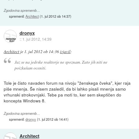
Zgodovina sprememb…
spremenil:
Architect
(
1. jul 2012 ob 14:37
)
dronyx
::
1. jul 2012, 14:39
Architect
je
1. jul 2012 ob 14:36
izjavil
:
Jaz se na jedrske reaktorje ne spoznam. Zato jih niti ne
poizkušam oceniti.
Tole je čisto navaden forum na nivoju "ženskega čveka", kjer raja
piše mnenja. Še nisem zasledil, da bi lahko pisali mnenja samo
vrhunski strokovnjaki. Tebe pa moti to, ker sem skeptičen do
koncepta Windows 8.
Zgodovina sprememb…
spremenil:
dronyx
(
1. jul 2012 ob 14:41
)
Architect