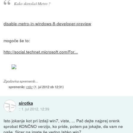
Kako skenslaš Metro ?
disable-metro-in-windows-8-developer-preview
mogoče še to:
http://social.technet.microsoft.com/For...
Zgodovina sprememb…
spremenilo:
cekr
(
1. jul 2012 ob 12:31
)
sirotka
::
1. jul 2012, 12:39
Isto jokanje kot pri izdaji win7, viste, ... Pač dejte najprej orenk
sprobat KONČNO verzijo, ko pride, potem pa jokajte, da vam ne
paše. Sicer pa imate še vedno lahko win7.