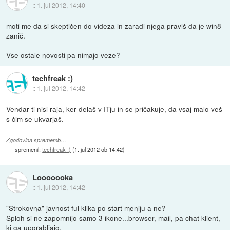
::
1. jul 2012, 14:40
moti me da si skeptičen do videza in zaradi njega praviš da je win8
zanič.
Vse ostale novosti pa nimajo veze?
techfreak :)
::
1. jul 2012, 14:42
Vendar ti nisi raja, ker delaš v ITju in se pričakuje, da vsaj malo veš
s čim se ukvarjaš.
Zgodovina sprememb…
spremenil:
techfreak :)
(
1. jul 2012 ob 14:42
)
Looooooka
::
1. jul 2012, 14:42
"Strokovna" javnost ful klika po start meniju a ne?
Sploh si ne zapomnijo samo 3 ikone...browser, mail, pa chat klient,
ki ga uporabljajo.