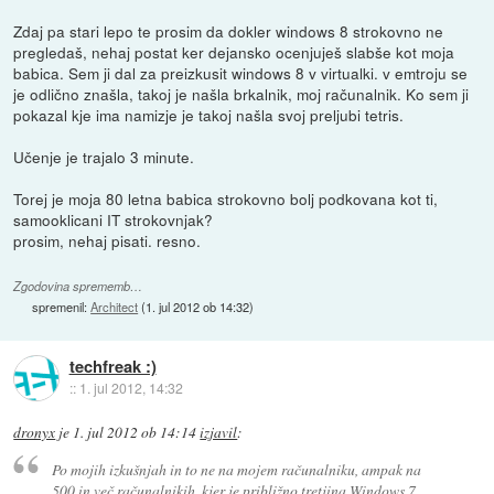
Zdaj pa stari lepo te prosim da dokler windows 8 strokovno ne
pregledaš, nehaj postat ker dejansko ocenjuješ slabše kot moja
babica. Sem ji dal za preizkusit windows 8 v virtualki. v emtroju se
je odlično znašla, takoj je našla brkalnik, moj računalnik. Ko sem ji
pokazal kje ima namizje je takoj našla svoj preljubi tetris.
Učenje je trajalo 3 minute.
Torej je moja 80 letna babica strokovno bolj podkovana kot ti,
samooklicani IT strokovnjak?
prosim, nehaj pisati. resno.
Zgodovina sprememb…
spremenil:
Architect
(
1. jul 2012 ob 14:32
)
techfreak :)
::
1. jul 2012, 14:32
dronyx
je
1. jul 2012 ob 14:14
izjavil
:
Po mojih izkušnjah in to ne na mojem računalniku, ampak na
500 in več računalnikih, kjer je približno tretjina Windows 7,