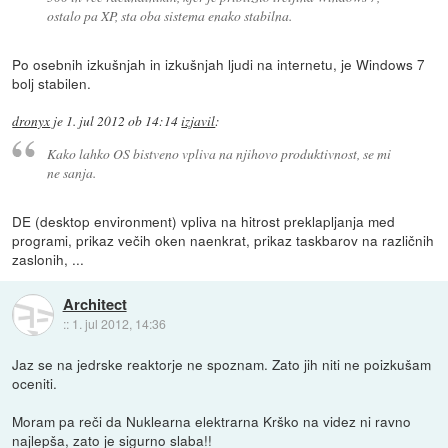
ostalo pa XP, sta oba sistema enako stabilna.
Po osebnih izkušnjah in izkušnjah ljudi na internetu, je Windows 7
bolj stabilen.
dronyx
je
1. jul 2012 ob 14:14
izjavil
:
Kako lahko OS bistveno vpliva na njihovo produktivnost, se mi
ne sanja.
DE (desktop environment) vpliva na hitrost preklapljanja med
programi, prikaz večih oken naenkrat, prikaz taskbarov na različnih
zaslonih, ...
Architect
::
1. jul 2012, 14:36
Jaz se na jedrske reaktorje ne spoznam. Zato jih niti ne poizkušam
oceniti.
Moram pa reči da Nuklearna elektrarna Krško na videz ni ravno
najlepša, zato je sigurno slaba!!