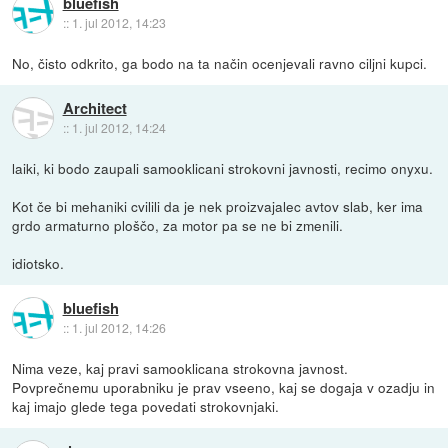
bluefish
::
1. jul 2012, 14:23
No, čisto odkrito, ga bodo na ta način ocenjevali ravno ciljni kupci.
Architect
::
1. jul 2012, 14:24
laiki, ki bodo zaupali samooklicani strokovni javnosti, recimo onyxu.
Kot če bi mehaniki cvilili da je nek proizvajalec avtov slab, ker ima
grdo armaturno ploščo, za motor pa se ne bi zmenili.
idiotsko.
bluefish
::
1. jul 2012, 14:26
Nima veze, kaj pravi samooklicana strokovna javnost.
Povprečnemu uporabniku je prav vseeno, kaj se dogaja v ozadju in
kaj imajo glede tega povedati strokovnjaki.