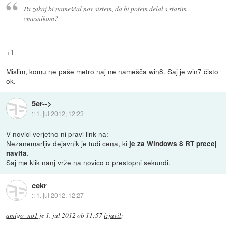
Pa zakaj bi nameščal nov sistem, da bi potem delal s starim
vmesnikom?
+1
Mislim, komu ne paše metro naj ne namešča win8. Saj je win7 čisto
ok.
5er-->
::
1. jul 2012, 12:23
V novici verjetno ni pravi link na:
Nezanemarljiv dejavnik je tudi cena, ki
je za Windows 8 RT precej
.
navita
Saj me klik nanj vrže na novico o prestopni sekundi.
cekr
::
1. jul 2012, 12:27
amigo_no1
je
1. jul 2012 ob 11:57
izjavil
: