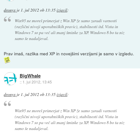
dronyx
je
1. jul 2012 ob 13:35
izjavil
:
Win95 ne moreš primerjat z Win XP že samo zaradi varnosti
(različni nivoji uporabniških pravic), stabilnosti itd. Vista in
Windows 7 so pa več ali manj šminke za XP. Windows 8 bo ta niz
samo še nadaljeval.
Prav imaš, razlika med XP in novejšimi verzijami je samo v izgledu.
BigWhale
::
1. jul 2012, 13:45
dronyx
je
1. jul 2012 ob 13:35
izjavil
:
Win95 ne moreš primerjat z Win XP že samo zaradi varnosti
(različni nivoji uporabniških pravic), stabilnosti itd. Vista in
Windows 7 so pa več ali manj šminke za XP. Windows 8 bo ta niz
samo še nadaljeval.