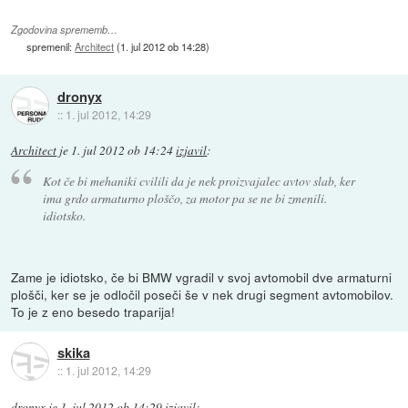
Zgodovina sprememb…
spremenil:
Architect
(
1. jul 2012 ob 14:28
)
dronyx
::
1. jul 2012, 14:29
Architect
je
1. jul 2012 ob 14:24
izjavil
:
Kot če bi mehaniki cvilili da je nek proizvajalec avtov slab, ker
ima grdo armaturno ploščo, za motor pa se ne bi zmenili.
idiotsko.
Zame je idiotsko, če bi BMW vgradil v svoj avtomobil dve armaturni
plošči, ker se je odločil poseči še v nek drugi segment avtomobilov.
To je z eno besedo traparija!
skika
::
1. jul 2012, 14:29
dronyx
je
1. jul 2012 ob 14:29
izjavil
: