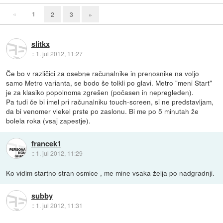
«
1
2
3
»
slitkx
::
1. jul 2012, 11:27
Če bo v različici za osebne računalnike in prenosnike na voljo
samo Metro varianta, se bodo še tolkli po glavi. Metro "meni Start"
je za klasiko popolnoma zgrešen (počasen in nepregleden).
Pa tudi če bi imel pri računalniku touch-screen, si ne predstavljam,
da bi venomer vlekel prste po zaslonu. Bi me po 5 minutah že
bolela roka (vsaj zapestje).
francek1
::
1. jul 2012, 11:29
Ko vidim startno stran osmice , me mine vsaka želja po nadgradnji.
subby
::
1. jul 2012, 11:31