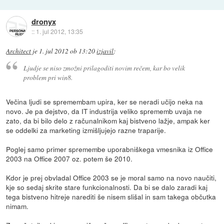
dronyx
::
1. jul 2012, 13:35
Architect
je
1. jul 2012 ob 13:20
izjavil
:
Ljudje se niso zmožni prilagoditi novim rečem, kar bo velik
problem pri win8.
Večina ljudi se spremembam upira, ker se neradi učijo neka na
novo. Je pa dejstvo, da IT industrija veliko sprememb uvaja ne
zato, da bi bilo delo z računalnikom kaj bistveno lažje, ampak ker
se oddelki za marketing izmišljujejo razne traparije.
Poglej samo primer spremembe uporabniškega vmesnika iz Office
2003 na Office 2007 oz. potem še 2010.
Kdor je prej obvladal Office 2003 se je moral samo na novo naučiti,
kje so sedaj skrite stare funkcionalnosti. Da bi se dalo zaradi kaj
tega bistveno hitreje narediti še nisem slišal in sam takega občutka
nimam.