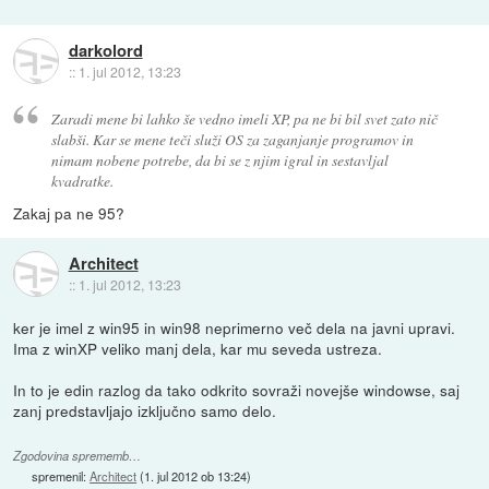
darkolord
::
1. jul 2012, 13:23
Zaradi mene bi lahko še vedno imeli XP, pa ne bi bil svet zato nič
slabši. Kar se mene teči služi OS za zaganjanje programov in
nimam nobene potrebe, da bi se z njim igral in sestavljal
kvadratke.
Zakaj pa ne 95?
Architect
::
1. jul 2012, 13:23
ker je imel z win95 in win98 neprimerno več dela na javni upravi.
Ima z winXP veliko manj dela, kar mu seveda ustreza.
In to je edin razlog da tako odkrito sovraži novejše windowse, saj
zanj predstavljajo izključno samo delo.
Zgodovina sprememb…
spremenil:
Architect
(
1. jul 2012 ob 13:24
)