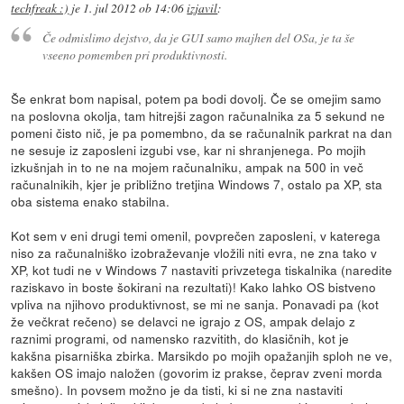
techfreak :)
je
1. jul 2012 ob 14:06
izjavil
:
Če odmislimo dejstvo, da je GUI samo majhen del OSa, je ta še
vseeno pomemben pri produktivnosti.
Še enkrat bom napisal, potem pa bodi dovolj. Če se omejim samo
na poslovna okolja, tam hitrejši zagon računalnika za 5 sekund ne
pomeni čisto nič, je pa pomembno, da se računalnik parkrat na dan
ne sesuje iz zaposleni izgubi vse, kar ni shranjenega. Po mojih
izkušnjah in to ne na mojem računalniku, ampak na 500 in več
računalnikih, kjer je približno tretjina Windows 7, ostalo pa XP, sta
oba sistema enako stabilna.
Kot sem v eni drugi temi omenil, povprečen zaposleni, v katerega
niso za računalniško izobraževanje vložili niti evra, ne zna tako v
XP, kot tudi ne v Windows 7 nastaviti privzetega tiskalnika (naredite
raziskavo in boste šokirani na rezultati)! Kako lahko OS bistveno
vpliva na njihovo produktivnost, se mi ne sanja. Ponavadi pa (kot
že večkrat rečeno) se delavci ne igrajo z OS, ampak delajo z
raznimi programi, od namensko razvitith, do klasičnih, kot je
kakšna pisarniška zbirka. Marsikdo po mojih opažanjih sploh ne ve,
kakšen OS imajo naložen (govorim iz prakse, čeprav zveni morda
smešno). In povsem možno je da tisti, ki si ne zna nastaviti