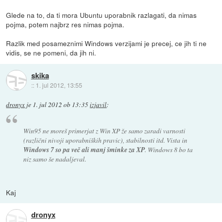
Glede na to, da ti mora Ubuntu uporabnik razlagati, da nimas
pojma, potem najbrz res nimas pojma.
Razlik med posameznimi Windows verzijami je precej, ce jih ti ne
vidis, se ne pomeni, da jih ni.
skika
::
1. jul 2012, 13:55
dronyx
je
1. jul 2012 ob 13:35
izjavil
:
Win95 ne moreš primerjat z Win XP že samo zaradi varnosti
(različni nivoji uporabniških pravic), stabilnosti itd. Vista in
Windows 7 so pa več ali manj šminke za XP
. Windows 8 bo ta
niz samo še nadaljeval.
Kaj
dronyx