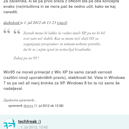
Za začetnika, ki se pa prvič sreča z officom sta pa oba koncepta
enako (ne)intuitivna in se mora pač še vedno učit, kako se kaj
narediti.
darkolord
je
1. jul 2012 ob 13:23
izjavil
:
Zaradi mene bi lahko še vedno imeli XP, pa ne bi bil
svet zato nič slabši. Kar se mene teči služi OS za
zaganjanje programov in nimam nobene potrebe,
da bi se z njim igral in sestavljal kvadratke.
Zakaj pa ne 95?
Win95 ne moreš primerjat z Win XP že samo zaradi varnosti
(različni nivoji uporabniških pravic), stabilnosti itd. Vista in Windows
7 so pa več ali manj šminke za XP. Windows 8 bo ta niz samo še
nadaljeval.
Zgodovina sprememb…
spremenil:
dronyx
(
1. jul 2012 ob 13:38
)
techfreak :)
::
1. jul 2012, 13:42