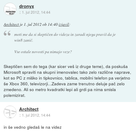
dronyx
::
1. jul 2012, 14:44
Architect
je
1. jul 2012 ob 14:40
izjavil
:
moti me da si skeptičen do videza in zaradi njega praviš da je
win8 zanič.
Vse ostale novosti pa nimajo veze?
Skeptičen sem do tega (kar sicer veš iz druge teme), da poskuša
Microsoft spraviti na skupni imenovalec tako zelo različne naprave,
kot so PC z miško in tipkovnico, tablica, mobilni telefon pa verjetno
še Xbox 360, televizorji...Zadeva zame trenutno deluje pač zelo
zmedeno. Ali so metro kvadratki lepi ali grdi pa nima smisla
polemizirat.
Architect
::
1. jul 2012, 14:44
in še vedno gledaš le na videz