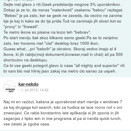
Dejte mal glavo z riti.Geek predstavlja mogoce 3% uporabnikov.
Dokaz je ze to, da moras "malenkosti" vsakemu "bebcu" razlagat.
"Bebec" je pa zato, ker se geek ne zaveda, da vecino ne zanima
kje je kaj in kako se do tja pride.Tud ne zanimajo jih stvari kot so
"proxy" in "firewall".
Te metro ikone so pisane na kozo teh "bebcev".
Po start meniju itak skoz klikamo samo geeki.Pa se to verjetno
zato, ker hocemo met "cist" desktop brez 1000 ikon.
Guess what....pri "bebcih" je obratno. Skoraj vedno imajo al 4
ikone, ki jih rabijo(moji dokumenti,browser,mail in chat) ali pa 500
shortcutov na desktopu.
Ce bi vse geeki potegnil glavo iz nase "all mighty and superior" riti
bi nam blo mal hitrej jasn zakaj ma metro clo sanso za uspeh.
kar-nekdo
::
1. jul 2012, 14:42
Naj mi en razlozi, kaksna je uporabnost start menija v windows 7
za kaj drugega kot search, kdo za hudica se isce rocno not v oni
zmesnjavi. Ce rabis konstantno iste aplikacije si jih zponis in jih
zaganjas z tipko win in ime programa al pa si nardis quick lunch,
vse ostalo je zguba casa.