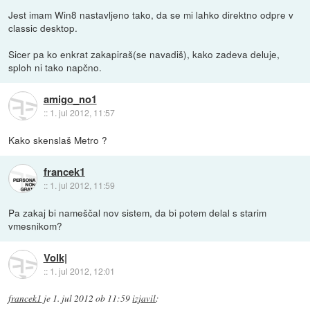
Jest imam Win8 nastavljeno tako, da se mi lahko direktno odpre v
classic desktop.
Sicer pa ko enkrat zakapiraš(se navadiš), kako zadeva deluje,
sploh ni tako napčno.
amigo_no1
::
1. jul 2012, 11:57
Kako skenslaš Metro ?
francek1
::
1. jul 2012, 11:59
Pa zakaj bi nameščal nov sistem, da bi potem delal s starim
vmesnikom?
Volk|
::
1. jul 2012, 12:01
francek1
je
1. jul 2012 ob 11:59
izjavil
: