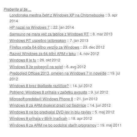
Preberite si še…
Londonska mestna četrt z Windows XP na Chromebooke
::
3. apr
2014
HP nazaj na Windows 7
::
22. jan 2014
Samsung ne mara več za tablice z Windows RT
::
8. mar 2013
Windows RT uspešno jailbreakan
::
7. jan 2013
Firefox vrača 64-bitno verzijo za Windows
::
23. dec 2012
Razvoj Windows za 64-bitni ARM v teku
::
4. nov 2012
Windows 8 je tu
::
26. okt 2012
Windows 8 že pobegnil na splet
::
6. avg 2012
Predogled Officea 2013, omejen na Windows 7 in novejše
::
19. jul
2012
Windows 8 brez škatlaste različice?
::
14. jul 2012
Potrjeno: Windows 8 prihaja v začetku avgusta
::
9. jul 2012
Microsoft predstavil Windows Phone 8
::
21. jun 2012
Windows 8 za ARM dvakrat dražji od Sedmice
::
14. jun 2012
Windows 8 ne bo predvajal DVD-jev in blu-rayjev
::
5. maj 2012
Windows 8 prihaja v štirih inačicah
::
18. apr 2012
Windows 8 za ARM ne bo podpiral starih programov
::
19. maj 2011