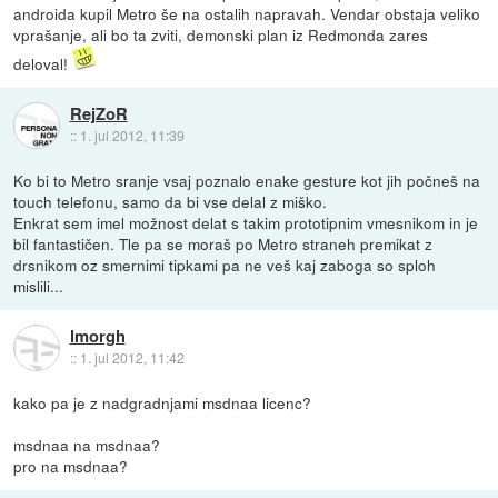
androida kupil Metro še na ostalih napravah. Vendar obstaja veliko
vprašanje, ali bo ta zviti, demonski plan iz Redmonda zares
deloval!
RejZoR
::
1. jul 2012, 11:39
Ko bi to Metro sranje vsaj poznalo enake gesture kot jih počneš na
touch telefonu, samo da bi vse delal z miško.
Enkrat sem imel možnost delat s takim prototipnim vmesnikom in je
bil fantastičen. Tle pa se moraš po Metro straneh premikat z
drsnikom oz smernimi tipkami pa ne veš kaj zaboga so sploh
mislili...
lmorgh
::
1. jul 2012, 11:42
kako pa je z nadgradnjami msdnaa licenc?
msdnaa na msdnaa?
pro na msdnaa?