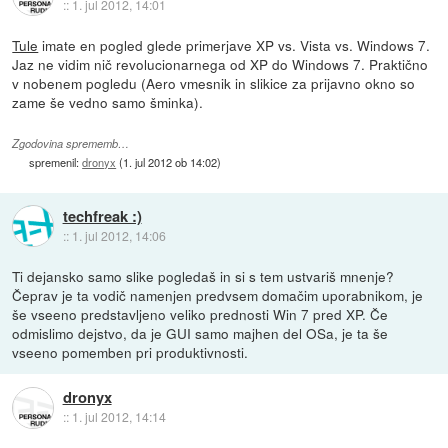
::
1. jul 2012, 14:01
Tule
imate en pogled glede primerjave XP vs. Vista vs. Windows 7.
Jaz ne vidim nič revolucionarnega od XP do Windows 7. Praktično
v nobenem pogledu (Aero vmesnik in slikice za prijavno okno so
zame še vedno samo šminka).
Zgodovina sprememb…
spremenil:
dronyx
(
1. jul 2012 ob 14:02
)
techfreak :)
::
1. jul 2012, 14:06
Ti dejansko samo slike pogledaš in si s tem ustvariš mnenje?
Čeprav je ta vodič namenjen predvsem domačim uporabnikom, je
še vseeno predstavljeno veliko prednosti Win 7 pred XP. Če
odmislimo dejstvo, da je GUI samo majhen del OSa, je ta še
vseeno pomemben pri produktivnosti.
dronyx
::
1. jul 2012, 14:14