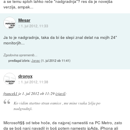
a se temu sploh lahko reče "nadgradnja"? res da je novejša
verzija, ampak...
Mesar
::
1. jul 2012, 11:33
Ja to je nadgradnja, taka da bi še slepi znal delat na mojih 24"
monitorjih...
Zgodovina sprememb…
predlagal izbris:
Janac
(
1. jul 2012 ob 11:41
)
dronyx
::
1. jul 2012, 11:38
francek1
je
1. jul 2012 ob 11:29
izjavil
:
Ko vidim startno stran osmice , me mine vsaka želja po
nadgradnji.
Microsoft$$ od tebe hoče, da najprej namestiš na PC Metro, zato
da se boš nanj navadil in boš potem namesto ipAda, iPhona ali