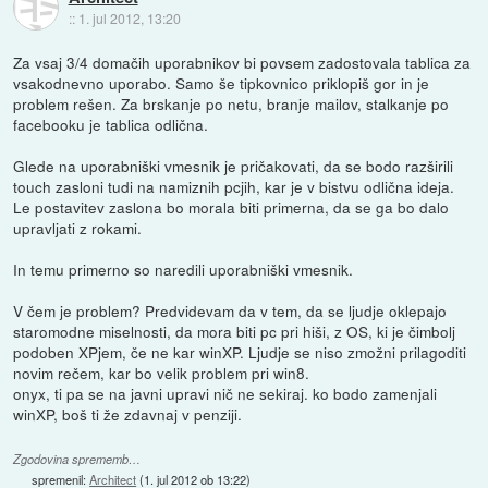
::
1. jul 2012, 13:20
Za vsaj 3/4 domačih uporabnikov bi povsem zadostovala tablica za
vsakodnevno uporabo. Samo še tipkovnico priklopiš gor in je
problem rešen. Za brskanje po netu, branje mailov, stalkanje po
facebooku je tablica odlična.
Glede na uporabniški vmesnik je pričakovati, da se bodo razširili
touch zasloni tudi na namiznih pcjih, kar je v bistvu odlična ideja.
Le postavitev zaslona bo morala biti primerna, da se ga bo dalo
upravljati z rokami.
In temu primerno so naredili uporabniški vmesnik.
V čem je problem? Predvidevam da v tem, da se ljudje oklepajo
staromodne miselnosti, da mora biti pc pri hiši, z OS, ki je čimbolj
podoben XPjem, če ne kar winXP. Ljudje se niso zmožni prilagoditi
novim rečem, kar bo velik problem pri win8.
onyx, ti pa se na javni upravi nič ne sekiraj. ko bodo zamenjali
winXP, boš ti že zdavnaj v penziji.
Zgodovina sprememb…
spremenil:
Architect
(
1. jul 2012 ob 13:22
)