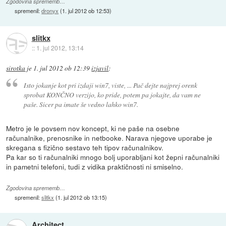
Zgodovina sprememb…
spremenil:
dronyx
(
1. jul 2012 ob 12:53
)
slitkx
::
1. jul 2012, 13:14
sirotka
je
1. jul 2012 ob 12:39
izjavil
:
Isto jokanje kot pri izdaji win7, viste, ... Pač dejte najprej orenk
sprobat KONČNO verzijo, ko pride, potem pa jokajte, da vam ne
paše. Sicer pa imate še vedno lahko win7.
Metro je le povsem nov koncept, ki ne paše na osebne
računalnike, prenosnike in netbooke. Narava njegove uporabe je
skregana s fizično sestavo teh tipov računalnikov.
Pa kar so ti računalniki mnogo bolj uporabljani kot žepni računalniki
in pametni telefoni, tudi z vidika praktičnosti ni smiselno.
Zgodovina sprememb…
spremenil:
slitkx
(
1. jul 2012 ob 13:15
)
Architect