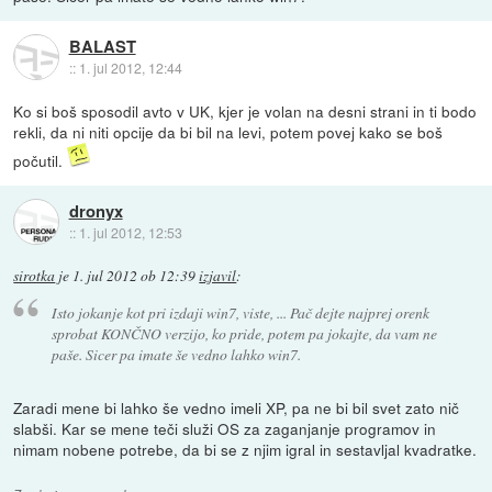
BALAST
::
1. jul 2012, 12:44
Ko si boš sposodil avto v UK, kjer je volan na desni strani in ti bodo
rekli, da ni niti opcije da bi bil na levi, potem povej kako se boš
počutil.
dronyx
::
1. jul 2012, 12:53
sirotka
je
1. jul 2012 ob 12:39
izjavil
:
Isto jokanje kot pri izdaji win7, viste, ... Pač dejte najprej orenk
sprobat KONČNO verzijo, ko pride, potem pa jokajte, da vam ne
paše. Sicer pa imate še vedno lahko win7.
Zaradi mene bi lahko še vedno imeli XP, pa ne bi bil svet zato nič
slabši. Kar se mene teči služi OS za zaganjanje programov in
nimam nobene potrebe, da bi se z njim igral in sestavljal kvadratke.