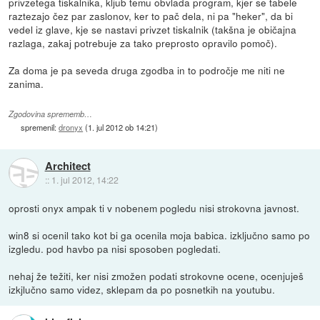
privzetega tiskalnika, kljub temu obvlada program, kjer se tabele
raztezajo čez par zaslonov, ker to pač dela, ni pa "heker", da bi
vedel iz glave, kje se nastavi privzet tiskalnik (takšna je običajna
razlaga, zakaj potrebuje za tako preprosto opravilo pomoč).
Za doma je pa seveda druga zgodba in to področje me niti ne
zanima.
Zgodovina sprememb…
spremenil:
dronyx
(
1. jul 2012 ob 14:21
)
Architect
::
1. jul 2012, 14:22
oprosti onyx ampak ti v nobenem pogledu nisi strokovna javnost.
win8 si ocenil tako kot bi ga ocenila moja babica. izključno samo po
izgledu. pod havbo pa nisi sposoben pogledati.
nehaj že težiti, ker nisi zmožen podati strokovne ocene, ocenjuješ
izkjlučno samo videz, sklepam da po posnetkih na youtubu.