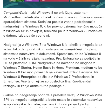
- Izid Windows 8 se približuje, zato nam
ComputerWorld
Microsoftov marketinški oddelek počasi dozira informacije o novem
operacijskem sistemu. Sedaj
so postale znane podrobnosti
o
nadgradnji na Windows 8, ki bo pravno oziroma licenčno mogoča
z Windows XP in novejših, tehnično pa le z Windows 7. Podatkov
o datumu izida pa še vedno ni.
Nadgradnja z Windows 7 na Windows 8 je tehnično mogoča brez
težav, tako da uporabnikom ostanejo vsi nameščeni programi,
sistemske nastavitve in dokumenti. Spomnimo, da bo Windows 8
na voljo v štirih verzijah: navadna, Pro, Enterprise za podjetja in
RT za platformo ARM. Nadgradnja na navadno bo mogoča z
Windows 7 Starter, Home Basic in Home Premium, medtem ko bo
Windows 8 Pro moč povezniti na katerokoli izdajo Sedmice. Na
Windows 8 Enterprise bo šlo le z Windows 7 Professional in
Enterprise. Vse te omejitve so posledica finančno-licenčnih
razlogov in zanje arhitekturne podlage ni.
Slabše bo nadgradnja podprta s preteklih verzij. Z Windows Vista
SP1 bo mogoče nadgraditi, a bodo ostale le sistemske nastavitve
in uporabniške datoteke, medtem ko bodo pri nadgradnji z