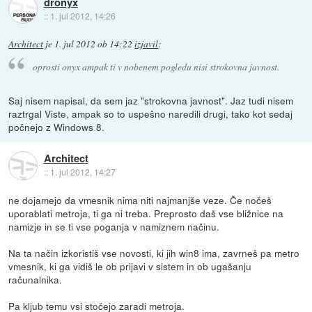
dronyx
::
1. jul 2012, 14:26
Architect
je
1. jul 2012 ob 14:22
izjavil
:
oprosti onyx ampak ti v nobenem pogledu nisi strokovna javnost.
Saj nisem napisal, da sem jaz "strokovna javnost". Jaz tudi nisem
raztrgal Viste, ampak so to uspešno naredili drugi, tako kot sedaj
počnejo z Windows 8.
Architect
::
1. jul 2012, 14:27
ne dojamejo da vmesnik nima niti najmanjše veze. Če nočeš
uporablati metroja, ti ga ni treba. Preprosto daš vse bližnice na
namizje in se ti vse poganja v namiznem načinu.
Na ta način izkoristiš vse novosti, ki jih win8 ima, zavrneš pa metro
vmesnik, ki ga vidiš le ob prijavi v sistem in ob ugašanju
računalnika.
Pa kljub temu vsi stočejo zaradi metroja.