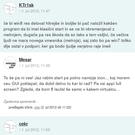
KTr1sk
::
1. jul 2012, 11:47
če bi win8 res deloval hitrejše in boljše bi pač naložil kakšen
program da bi imel klasični start in se ne bi obremenjeval z
metrojem, dugače pa res škoda da so tako s tem vsiljivi, če večina
ljudi ne mara novega vmesnika (metroja), saj zato bo pa win7 toliko
dlje ostal v podpori, ker ga bodo ljudje verjetno raje imeli
Mesar
::
1. jul 2012, 11:48
To še pa ni vse! Jaz rabim start pa polno namizje icon... kaj morem
ceu GUI poklepat, da dobil delno to kar bi rad? Pa vsi appi full
screen? Zgleda, da bom 8 laufal še samo v kakem virtualcu...
Zgodovina sprememb…
predlagalo izbris:
zee
(
2. jul 2012 ob 11:22
)
cekr
::
1. jul 2012, 11:56