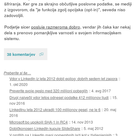
šifriranja. Ker gre za skrajno občutljive poslovne podatke, se mediji
z izgovorom, da "je funkcija zgolj opcijska (opt-in)", seveda niso
zadovoljili.
Podjetje sicer
posluje razmeroma dobro
, vendar jih čaka kar nekaj
dela s prenovo pomanjkljive varnosti v svojem informacijskem
sistemu.
38 komentarjev
Preberite si še…
Vdor v LinkedIn iz leta 2012 dobil epilog: dobrih sedem let zapora
::
1. okt 2020
Preverite svoje geslo med 320 milijoni pobeglih
::
4. avg 2017
Drugi največji vdor letos odnesel podatke 412 milijonov ljudi
::
15.
nov 2016
LinkedInu leta 2012 ukradli 100 milijonov gesel, ne le 6
::
20. maj
2016
Microsoft bo upokojil SHA-1 in RC4
::
14. nov 2013
Dobičkonosen LinkedIn kupuje SlideShare
::
5. maj 2012
V profilih na LinkedIn manj pomembnih laži kot v življenjepisih
::
3.