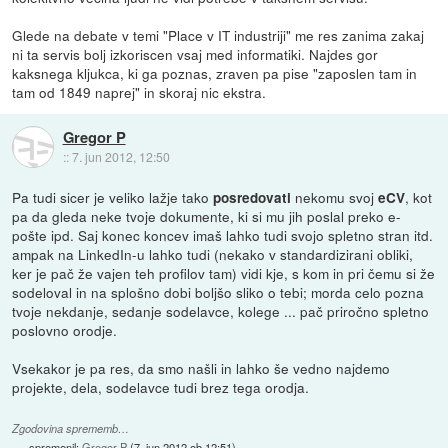
Glede na debate v temi "Place v IT industriji" me res zanima zakaj
ni ta servis bolj izkoriscen vsaj med informatiki. Najdes gor
kaksnega kljukca, ki ga poznas, zraven pa pise "zaposlen tam in
tam od 1849 naprej" in skoraj nic ekstra.
Gregor P
::
7. jun 2012, 12:50
Pa tudi sicer je veliko lažje tako
nekomu svoj
, kot
posredovati
eCV
pa da gleda neke tvoje dokumente, ki si mu jih poslal preko e-
pošte ipd. Saj konec koncev imaš lahko tudi svojo spletno stran itd.
ampak na LinkedIn-u lahko tudi (nekako v standardizirani obliki,
ker je pač že vajen teh profilov tam) vidi kje, s kom in pri čemu si že
sodeloval in na splošno dobi boljšo sliko o tebi; morda celo pozna
tvoje nekdanje, sedanje sodelavce, kolege ... pač priročno spletno
poslovno orodje.
Vsekakor je pa res, da smo našli in lahko še vedno najdemo
projekte, dela, sodelavce tudi brez tega orodja.
Zgodovina sprememb…
spremenil:
Gregor P
(
7. jun 2012 ob 12:51
)