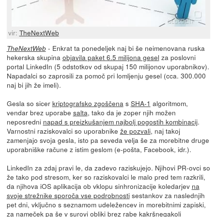
vir:
TheNextWeb
- Enkrat ta ponedeljek naj bi še neimenovana ruska
TheNextWeb
hekerska skupina
objavila paket 6.5 milijona gesel
za poslovni
portal LinkedIn (5 odstotkov od skupaj 150 milijonov uporabnikov).
Napadalci so zaprosili za pomoč pri lomljenju gesel (cca. 300.000
naj bi jih že imeli).
Gesla so sicer
kriptografsko zgoščena
s
SHA-1
algoritmom,
vendar brez uporabe
salta
, tako da je zoper njih možen
neposredni
napad s preizkušanjem najbolj pogostih kombinacij
.
Varnostni raziskovalci so uporabnike
že pozvali
, naj takoj
zamenjajo svoja gesla, isto pa seveda velja še za morebitne druge
uporabniške račune z istim geslom (e-pošta, Facebook, idr.).
LinkedIn za zdaj pravi le, da zadevo raziskujejo. Njihovi PR-ovci so
že tako pod stresom, ker so raziskovalci le malo pred tem razkrili,
da njihova iOS aplikacija ob vklopu sinhronizacije koledarjev
na
svoje strežnike sporoča vse podrobnosti
sestankov za naslednjih
pet dni, vključno s seznamom udeležencev in morebitnimi zapiski,
za nameček pa še v surovi obliki brez rabe kakršnegakoli