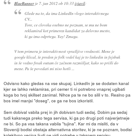
BlueRunner
je
7. jun 2012 ob 10:33
izjavil
:
Glede na to, da ima LinkedIn vlogo interaktivnega
CV...
Tore, ce cloveka osebno ne poznam, se mu ne bom
reklamiral kot primeren kandidat za delovno mesto,
ki ga ima odprtega. Yay! Zmaga.
V tem primeru je interaktivnost vprašljive vrednosti. Mene je
google klical, še preden je folk vedel kaj je to linkedin in fejsbuk
in še vedno freak outam če začnem razmišljat, kako so prišli do
mene. Pa še povedati mi niso hotli ...
Odvisno kako gledas na vse skupaj. LinkedIn je se dodaten kanal
kjer se lahko reklamiras, pri cemer ti ni potrebno vnaprej ugibati
koga bo tvoj skillset zanimal. Nihce pa te ne bo silil v to. Realno pa
bos imel manjsi "doseg", ce ga ne bos izkoristil.
Sem dobival vabila prej in jih dobivam tudi sedaj. Dobim pa sedaj
tudi kaksnega preko tega servisa, ki ga po drugi poti najverjetneje
ne bi. So pa vsa taksna vabila "tujina". Kar mi da misliti, da v
Sloveniji bodisi obstaja alternativna storitev, ki je ne poznam, bodisi
kolekitvno vecina ljudi ne vidi potrebe v taksnem servisu.