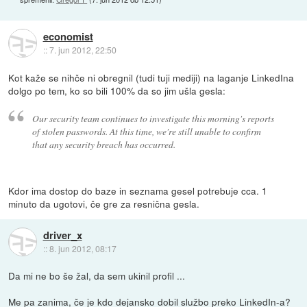
economist
::
7. jun 2012, 22:50
Kot kaže se nihče ni obregnil (tudi tuji mediji) na laganje LinkedIna
dolgo po tem, ko so bili 100% da so jim ušla gesla:
Our security team continues to investigate this morning's reports
of stolen passwords. At this time, we're still unable to confirm
that any security breach has occurred.
Kdor ima dostop do baze in seznama gesel potrebuje cca. 1
minuto da ugotovi, če gre za resnična gesla.
driver_x
::
8. jun 2012, 08:17
Da mi ne bo še žal, da sem ukinil profil ...
Me pa zanima, če je kdo dejansko dobil službo preko LinkedIn-a?