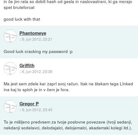
in če jim rata so dobili hash od gesla in naslovastrani, ki ga morajo
spet bruteforcat
good luck with that
Phantomeye
::
6. jun 2012, 23:21
Good luck cracking my password :p
Griffith
::
6. jun 2012, 23:36
Ma jest sem zdele kar zaprl svoj račun. Itak ne štekam tega LInked
ina kaj to sploh je in v čem je fora.
Gregor P
::
6. jun 2012, 23:45
To je mišljeno predvsem za tvoje poslovne povezave (tvoji sedanji,
nekdanji sodelavci, delodajalci, delojemalci, akademski kolegi itd.).