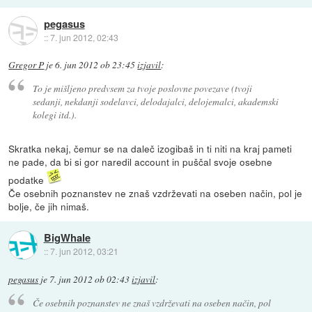
pegasus
::
7. jun 2012, 02:43
Gregor P
je
6. jun 2012 ob 23:45
izjavil
:
To je mišljeno predvsem za tvoje poslovne povezave (tvoji
sedanji, nekdanji sodelavci, delodajalci, delojemalci, akademski
kolegi itd.).
Skratka nekaj, čemur se na daleč izogibaš in ti niti na kraj pameti
ne pade, da bi si gor naredil account in puščal svoje osebne
podatke
Če osebnih poznanstev ne znaš vzdrževati na oseben način, pol je
bolje, če jih nimaš.
BigWhale
::
7. jun 2012, 03:21
pegasus
je
7. jun 2012 ob 02:43
izjavil
:
Če osebnih poznanstev ne znaš vzdrževati na oseben način, pol