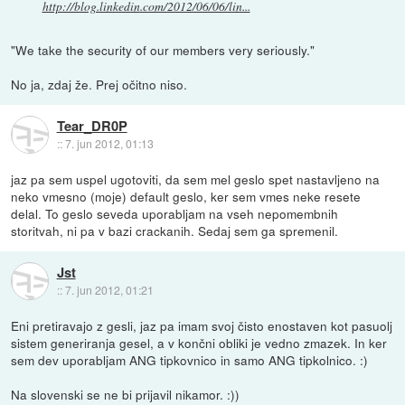
http://blog.linkedin.com/2012/06/06/lin...
"We take the security of our members very seriously."
No ja, zdaj že. Prej očitno niso.
Tear_DR0P
::
7. jun 2012, 01:13
jaz pa sem uspel ugotoviti, da sem mel geslo spet nastavljeno na
neko vmesno (moje) default geslo, ker sem vmes neke resete
delal. To geslo seveda uporabljam na vseh nepomembnih
storitvah, ni pa v bazi crackanih. Sedaj sem ga spremenil.
Jst
::
7. jun 2012, 01:21
Eni pretiravajo z gesli, jaz pa imam svoj čisto enostaven kot pasuolj
sistem generiranja gesel, a v končni obliki je vedno zmazek. In ker
sem dev uporabljam ANG tipkovnico in samo ANG tipkolnico. :)
Na slovenski se ne bi prijavil nikamor. :))