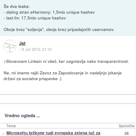
Še dva leaka:
- dating stran eHarmony: 1,5mio unique hashev
- last.fm: 17.3mio unique hashov
Oboje brez "soljenja", oboje brez pripadajočih usernamov.
Jst
::
9. jun 2012, 21:12
>Slovencem Linkein ni všeč, ker zagotavlja neko transparentnost.
Ne, mi imamo rajši Zavoz za Zaposlovanje in nadaljnjo jokanje
državi za socialne prispevke :)
Vredno ogleda ...
Tema
Sporočila
»
Microsoftu bržkone tudi evropska zelena luč za
26