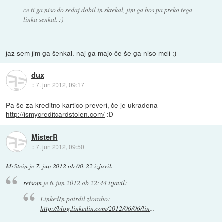
ce ti ga niso do sedaj dobil in skrekal, jim ga bos pa preko tega
linka senkal. :)
jaz sem jim ga šenkal. naj ga majo če še ga niso meli ;)
dux
::
7. jun 2012, 09:17
Pa še za kreditno kartico preveri, če je ukradena -
http://ismycreditcardstolen.com/
:D
MisterR
::
7. jun 2012, 09:50
MrStein
je
7. jun 2012 ob 00:22
izjavil
:
retsom
je
6. jun 2012 ob 22:44
izjavil
:
LinkedIn potrdil zlorabo:
http://blog.linkedin.com/2012/06/06/lin
...