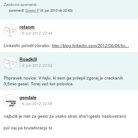
Zgodovina sprememb…
spremenil:
Gregor P
(
6. jun 2012 ob 22:43
)
retsom
::
6. jun 2012, 22:44
LinkedIn potrdil zlorabo:
http://blog.linkedin.com/2012/06/06/lin...
Roadkill
::
6. jun 2012, 22:53
Popravek novice: V fajlu, ki sem ga prilepil zgoraj je crackanih
3,5mio gesel. Torej več kot polovica.
gendale
::
6. jun 2012, 22:56
najbolš je met za geslo za vsako stran sha1(geslo naslovstrani)
pol naj pa bruteforacjo to