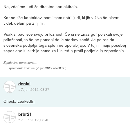
No, zdaj me tudi že direktno kontaktirajo.
Kar se tiče kontaktov, sam imam notri ljudi, ki jih v živo še nisem
videl, delam pa z njimi.
Vsak si pač išče svojo priložnost. Če si ne znaš gor poiskati svoje
priložnosti, to še ne pomeni da je storitev zanič. Je pa res da
slovenska podjetja tega sploh ne uporabljajo. V tujini imajo posebej
zaposlene ki skrbijo samo za LinkedIn profil podjetja in zaposlenih.
Zgodovina sprememb…
spremenil:
Invictus
(
7. jun 2012 ob 08:08
)
denial
::
7. jun 2012, 08:27
Check:
LeakedIn
brbr21
::
7. jun 2012, 08:40