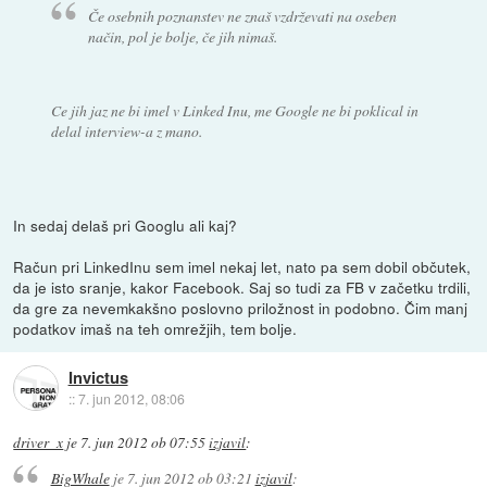
Če osebnih poznanstev ne znaš vzdrževati na oseben
način, pol je bolje, če jih nimaš.
Ce jih jaz ne bi imel v Linked Inu, me Google ne bi poklical in
delal interview-a z mano.
In sedaj delaš pri Googlu ali kaj?
Račun pri LinkedInu sem imel nekaj let, nato pa sem dobil občutek,
da je isto sranje, kakor Facebook. Saj so tudi za FB v začetku trdili,
da gre za nevemkakšno poslovno priložnost in podobno. Čim manj
podatkov imaš na teh omrežjih, tem bolje.
Invictus
::
7. jun 2012, 08:06
driver_x
je
7. jun 2012 ob 07:55
izjavil
:
BigWhale
je
7. jun 2012 ob 03:21
izjavil
: