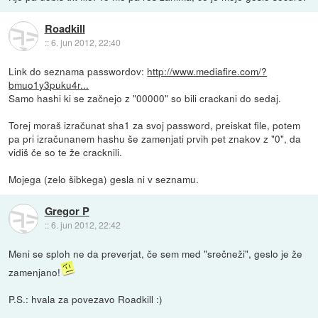
Roadkill
::
6. jun 2012, 22:40
Link do seznama passwordov:
http://www.mediafire.com/?
bmuo1y3puku4r...
Samo hashi ki se začnejo z "00000" so bili crackani do sedaj.
Torej moraš izračunat sha1 za svoj password, preiskat file, potem
pa pri izračunanem hashu še zamenjati prvih pet znakov z "0", da
vidiš če so te že cracknili.
Mojega (zelo šibkega) gesla ni v seznamu.
Gregor P
::
6. jun 2012, 22:42
Meni se sploh ne da preverjat, če sem med "srečneži", geslo je že
zamenjano!
P.S.: hvala za povezavo Roadkill :)