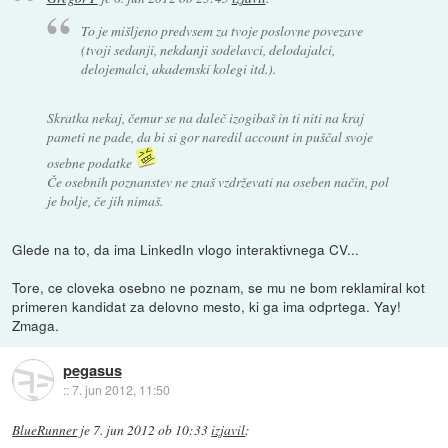
To je mišljeno predvsem za tvoje poslovne povezave
(tvoji sedanji, nekdanji sodelavci, delodajalci,
delojemalci, akademski kolegi itd.).
Skratka nekaj, čemur se na daleč izogibaš in ti niti na kraj
pameti ne pade, da bi si gor naredil account in puščal svoje
osebne podatke
Če osebnih poznanstev ne znaš vzdrževati na oseben način, pol
je bolje, če jih nimaš.
Glede na to, da ima LinkedIn vlogo interaktivnega CV...
Tore, ce cloveka osebno ne poznam, se mu ne bom reklamiral kot
primeren kandidat za delovno mesto, ki ga ima odprtega. Yay!
Zmaga.
pegasus
::
7. jun 2012, 11:50
BlueRunner
je
7. jun 2012 ob 10:33
izjavil
: