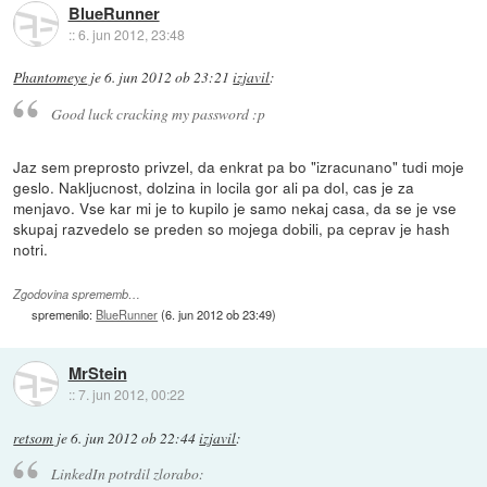
BlueRunner
::
6. jun 2012, 23:48
Phantomeye
je
6. jun 2012 ob 23:21
izjavil
:
Good luck cracking my password :p
Jaz sem preprosto privzel, da enkrat pa bo "izracunano" tudi moje
geslo. Nakljucnost, dolzina in locila gor ali pa dol, cas je za
menjavo. Vse kar mi je to kupilo je samo nekaj casa, da se je vse
skupaj razvedelo se preden so mojega dobili, pa ceprav je hash
notri.
Zgodovina sprememb…
spremenilo:
BlueRunner
(
6. jun 2012 ob 23:49
)
MrStein
::
7. jun 2012, 00:22
retsom
je
6. jun 2012 ob 22:44
izjavil
:
LinkedIn potrdil zlorabo: