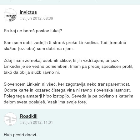
Invictus
::
8. jun 2012, 08:39
Pa kaj ne bereš postov tukaj?
Sam sem dobil zadnjih 5 strank preko Linkedina. Tudi trenutno
službo (oz. obe) sem dobil na njem.
Zdaj imam že nekaj osebnih stikov, ki jih vzdržujem, ampak
Linkedin je še vedno pomemben. Imam pa precej specifičen profil,
tako da obilja služb ravno ni.
Slovencem Linkein ni všeč, ker zagotavlja neko transparentnost.
Odprte karte in kozarec čistega vina ni ravno slovenska lastnost.
Poleg tega amaterji hitro izstopijo. Seveda je pa odvisno s katerim
delom sveta posluješ. Vsak ima svoje fore.
Roadkill
::
8. jun 2012, 11:01
Huh pestri dnevi...