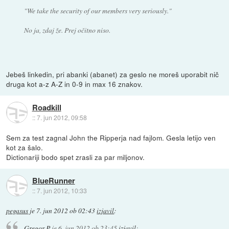
"We take the security of our members very seriously."
No ja, zdaj že. Prej očitno niso.
Jebeš linkedin, pri abanki (abanet) za geslo ne moreš uporabit nič
druga kot a-z A-Z in 0-9 in max 16 znakov.
Roadkill
::
7. jun 2012, 09:58
Sem za test zagnal John the Ripperja nad fajlom. Gesla letijo ven
kot za šalo.
Dictionariji bodo spet zrasli za par miljonov.
BlueRunner
::
7. jun 2012, 10:33
pegasus
je
7. jun 2012 ob 02:43
izjavil
:
Gregor P
je
6. jun 2012 ob 23:45
izjavil
: