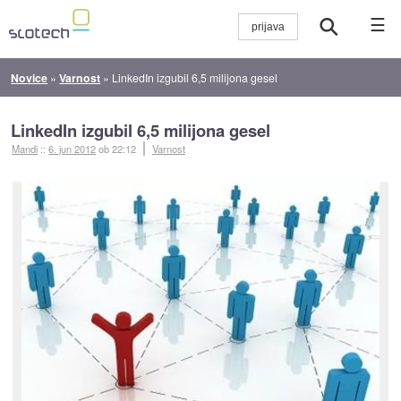
☰
Novice
»
Varnost
»
LinkedIn izgubil 6,5 milijona gesel
LinkedIn izgubil 6,5 milijona gesel
Mandi
::
6. jun 2012
ob 22:12
Varnost