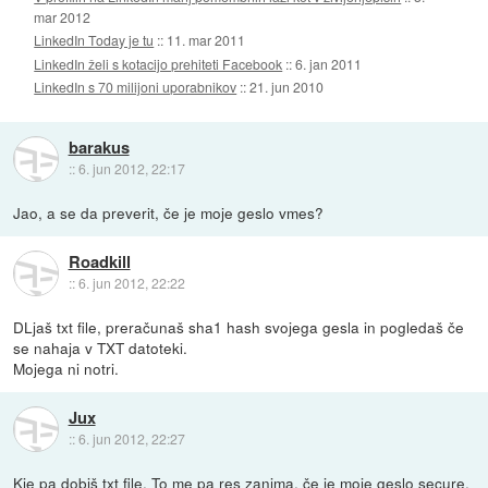
mar 2012
LinkedIn Today je tu
::
11. mar 2011
LinkedIn želi s kotacijo prehiteti Facebook
::
6. jan 2011
LinkedIn s 70 milijoni uporabnikov
::
21. jun 2010
barakus
::
6. jun 2012, 22:17
Jao, a se da preverit, če je moje geslo vmes?
Roadkill
::
6. jun 2012, 22:22
DLjaš txt file, preračunaš sha1 hash svojega gesla in pogledaš če
se nahaja v TXT datoteki.
Mojega ni notri.
Jux
::
6. jun 2012, 22:27
Kje pa dobiš txt file. To me pa res zanima, če je moje geslo secure.