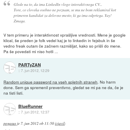
Glede na to, da ima LinkedIn vlogo interaktivnega CV...
Tore, ce cloveka osebno ne poznam, se mu ne bom reklamiral kot
primeren kandidat za delovno mesto, ki ga ima odprtega. Yay!
Zmaga.
V tem primeru je interaktivnost vprašljive vrednosti. Mene je google
klical, še preden je folk vedel kaj je to linkedin in fejsbuk in še
vedno freak outam če začnem razmišljat, kako so prišli do mene.
Pa še povedati mi niso hotli ...
PARTyZAN
::
7. jun 2012, 12:29
Random unique password na vseh spletnih straneh
. No harm
done. Sem ga spremenil preventivno, gledat se mi pa ne da, če je
na tisti listi.
BlueRunner
::
7. jun 2012, 12:37
pegasus
je
7. jun 2012 ob 11:50
izjavil
: