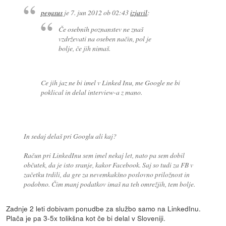
pegasus
je
7. jun 2012 ob 02:43
izjavil
:
Če osebnih poznanstev ne znaš
vzdrževati na oseben način, pol je
bolje, če jih nimaš.
Ce jih jaz ne bi imel v Linked Inu, me Google ne bi
poklical in delal interview-a z mano.
In sedaj delaš pri Googlu ali kaj?
Račun pri LinkedInu sem imel nekaj let, nato pa sem dobil
občutek, da je isto sranje, kakor Facebook. Saj so tudi za FB v
začetku trdili, da gre za nevemkakšno poslovno priložnost in
podobno. Čim manj podatkov imaš na teh omrežjih, tem bolje.
Zadnje 2 leti dobivam ponudbe za službo samo na LinkedInu.
Plača je pa 3-5x tolikšna kot če bi delal v Sloveniji.