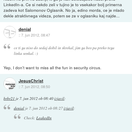
LinkedIn-a. Ce si nekdo zeli v tujino je to vsekakor bolj primerna
zadeva kot Salomonov Oglasnik. No ja, edino morda, ce je mlado
dekle atraktivnega videza, potem se ze v oglasniku kaj najde...
denial
::
7. jun 2012, 08:47
ce ti ga niso do sedaj dobil in skrekal, jim ga bos pa preko tega
linka senkal. :)
Yep, I don't want to miss all the fun in security circus.
JesusChrist
::
7. jun 2012, 08:50
brbr21
je
7. jun 2012 ob 08:40
izjavil
:
denial
je
7. jun 2012 ob 08:27
izjavil
:
Check:
LeakedIn