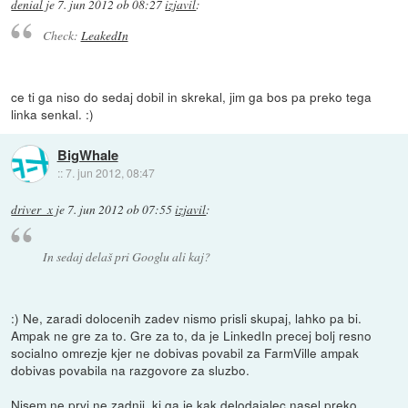
denial
je
7. jun 2012 ob 08:27
izjavil
:
Check:
LeakedIn
ce ti ga niso do sedaj dobil in skrekal, jim ga bos pa preko tega
linka senkal. :)
BigWhale
::
7. jun 2012, 08:47
driver_x
je
7. jun 2012 ob 07:55
izjavil
:
In sedaj delaš pri Googlu ali kaj?
:) Ne, zaradi dolocenih zadev nismo prisli skupaj, lahko pa bi.
Ampak ne gre za to. Gre za to, da je LinkedIn precej bolj resno
socialno omrezje kjer ne dobivas povabil za FarmVille ampak
dobivas povabila na razgovore za sluzbo.
Nisem ne prvi ne zadnji, ki ga je kak delodajalec nasel preko