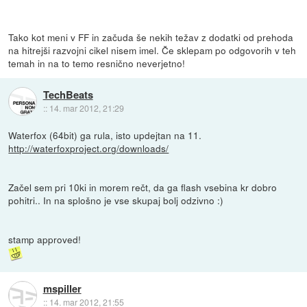
Tako kot meni v FF in začuda še nekih težav z dodatki od prehoda
na hitrejši razvojni cikel nisem imel. Če sklepam po odgovorih v teh
temah in na to temo resnično neverjetno!
TechBeats
::
14. mar 2012, 21:29
Waterfox (64bit) ga rula, isto updejtan na 11.
http://waterfoxproject.org/downloads/
Začel sem pri 10ki in morem rečt, da ga flash vsebina kr dobro
pohitri.. In na splošno je vse skupaj bolj odzivno :)
stamp approved!
mspiller
::
14. mar 2012, 21:55