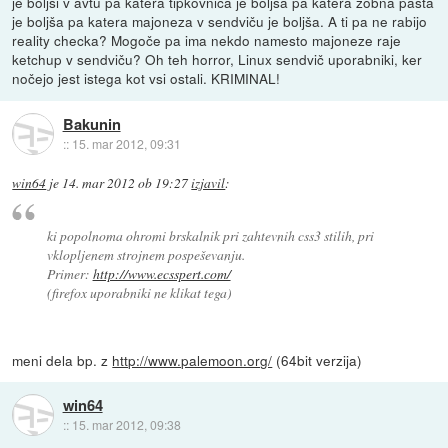
je boljši v avtu pa katera tipkovnica je boljša pa katera zobna pasta
je boljša pa katera majoneza v sendviču je boljša. A ti pa ne rabijo
reality checka? Mogoče pa ima nekdo namesto majoneze raje
ketchup v sendviču? Oh teh horror, Linux sendvič uporabniki, ker
nočejo jest istega kot vsi ostali. KRIMINAL!
Bakunin
::
15. mar 2012, 09:31
win64
je
14. mar 2012 ob 19:27
izjavil
:
ki popolnoma ohromi brskalnik pri zahtevnih css3 stilih, pri
vklopljenem strojnem pospeševanju.
Primer:
http://www.ecsspert.com/
(firefox uporabniki ne klikat tega)
meni dela bp. z
http://www.palemoon.org/
(64bit verzija)
win64
::
15. mar 2012, 09:38