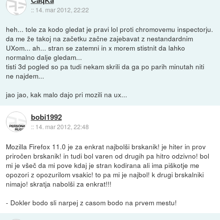
::
14. mar 2012, 22:22
heh... tole za kodo gledat je pravi lol proti chromovemu inspectorju.
da me že takoj na začetku začne zajebavat z nestandardnim
UXom... ah... stran se zatemni in x morem stistnit da lahko
normalno dalje gledam...
tisti 3d pogled so pa tudi nekam skrili da ga po parih minutah niti
ne najdem...
jao jao, kak malo dajo pri mozili na ux...
bobi1992
::
14. mar 2012, 22:48
Mozilla Firefox 11.0 je za enkrat najbolši brskanik! je hiter in prov
priročen brskanik! in tudi bol varen od drugih pa hitro odzivno! bol
mi je všeč da mi pove kdaj je stran kodirana ali ima piškotje me
opozori z opozurilom vsakic! to pa mi je najbol! k drugi brskalniki
nimajo! skratja nabolši za enkrat!!!
- Dokler bodo sli narpej z casom bodo na prvem mestu!