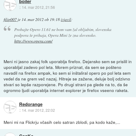
boiler
::
14. mar 2012, 21:56
filip007
je
14. mar 2012 ob 19:18
izjavil
:
Probajte Opero 11.61 ne bom vam žal obljubim, slovenska
podpora še prihaja, Opera Mini že zna slovensko.
http://www.opera.com/
Meni ni jasno zakaj folk uporablja firefox. Dejansko sem se prisilil in
uporabljal zadevo pol leta. Morem priznat, da sem se pošteno
navadil na firefox ampak, ko sem si inštaliral opero po pol leta sem
vedel da ne grem več nazaj. Hitreje se zažene, deluje bolj odzivno
stvari so lepše razporejene. Po drugi strani pa glede na to, da še
ogromno ljudi uporablja internet explorer je firefox vseeno raketa.
Redorange
::
14. mar 2012, 22:02
Meni mi na Flickrju včasih celo satran zblodi, pa kodo kaže,...
CaqKa