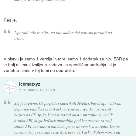
Res je.
Uporabi tole verzijo...pa tale addon dej gor...pa presalti na
tisto...
V bistvu je samo 1 verzija in torej samo 1 dodatek za njo, ESR pa
je bolj ali manj izsiljena zadeva za specifična področja, ki je
verjetno nihče v tej temi ne uporablja.
Icematxyz
::
15. mar 2012, 17:20
Sej je logicno. Ce pogledas katerikoli JetPack based xpi, vidis da
dejansko bundla ves JetPack core javascript. Ta javascript
bazira na FF Apiju, ki pa je postal od 4.x unstable. In ce FF
braika API, ki ga JetPack uporablja pod kot osnovo za svoj
stable API, bo zadeva odletela, pa ce ne vem kva naredis. Da ne
omenim kaj ce bo kak security issue v JetPacku. Potem moras na