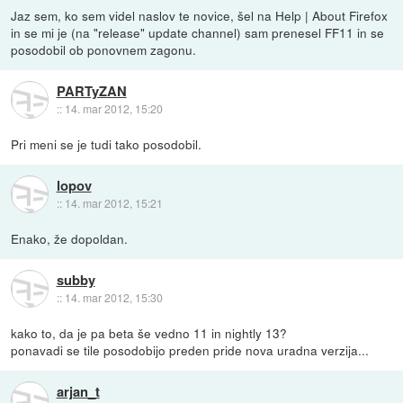
Jaz sem, ko sem videl naslov te novice, šel na Help | About Firefox
in se mi je (na "release" update channel) sam prenesel FF11 in se
posodobil ob ponovnem zagonu.
PARTyZAN
::
14. mar 2012, 15:20
Pri meni se je tudi tako posodobil.
lopov
::
14. mar 2012, 15:21
Enako, že dopoldan.
subby
::
14. mar 2012, 15:30
kako to, da je pa beta še vedno 11 in nightly 13?
ponavadi se tile posodobijo preden pride nova uradna verzija...
arjan_t