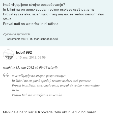
imaš vlkjopljeno strojno pospeševanje?
In klikni na en gumb spodaj, recimo useless css3 patterns
Proval in zašteka, sicer malo manj ampak še vedno nenormalno
šteka.
Proval tudi na waterfox in ni učinka
Zgodovina sprememb…
spremenil:
win64
(
15. mar 2012 ob 09:39
)
bobi1992
::
15. mar 2012, 09:59
win64
je
15. mar 2012 ob 09:38
izjavil
:
imaš vlkjopljeno strojno pospeševanje?
In klikni na en gumb spodaj, recimo useless css3 patterns
Proval in zašteka, sicer malo manj ampak še vedno nenormalno
šteka.
Proval tudi na waterfox in ni učinka
Meni dela na to kar si ti povedal zelo ok! in je tud bol varen