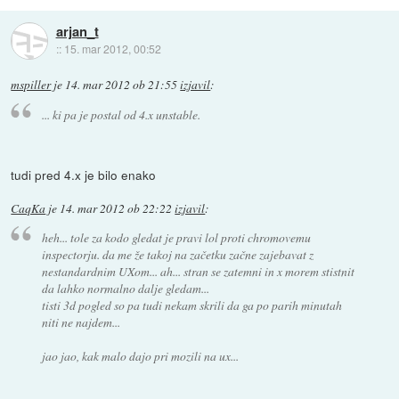
arjan_t
::
15. mar 2012, 00:52
mspiller
je
14. mar 2012 ob 21:55
izjavil
:
... ki pa je postal od 4.x unstable.
tudi pred 4.x je bilo enako
CaqKa
je
14. mar 2012 ob 22:22
izjavil
:
heh... tole za kodo gledat je pravi lol proti chromovemu
inspectorju. da me že takoj na začetku začne zajebavat z
nestandardnim UXom... ah... stran se zatemni in x morem stistnit
da lahko normalno dalje gledam...
tisti 3d pogled so pa tudi nekam skrili da ga po parih minutah
niti ne najdem...
jao jao, kak malo dajo pri mozili na ux...