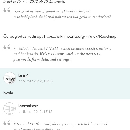
brin4
je
15. mar 2012 ob 10:25
izjavil
:
>možnost uplena zaznamkov iz Google Chrome
a so kaki plani, da bi znal pobrat ven tud gesla in zgodovino?
Če pogledaš rodmap:
https://wiki.mozilla.org/Firefox/Roadmap
m_kato landed part 1 (Fx11) which includes cookies, history,
and bookmarks.
He's set to start work on the next set -
passwords, form data, and settings.
brin4
::
15. mar 2012, 10:35
hvala
Icematxyz
::
15. mar 2012, 17:12
V temi od FF 10 si trdil, da ce gremo na JetPack bomo imeli
manj tezav z kompatibilnostjo.