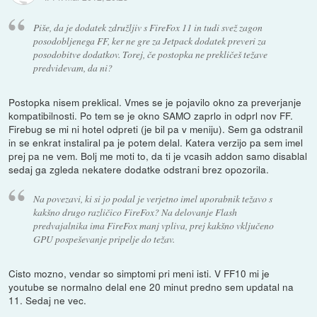
Piše, da je dodatek združljiv s FireFox 11 in tudi svež zagon
posodobljenega FF, ker ne gre za Jetpack dodatek preveri za
posodobitve dodatkov. Torej, če postopka ne prekličeš težave
predvidevam, da ni?
Postopka nisem preklical. Vmes se je pojavilo okno za preverjanje
kompatibilnosti. Po tem se je okno SAMO zaprlo in odprl nov FF.
Firebug se mi ni hotel odpreti (je bil pa v meniju). Sem ga odstranil
in se enkrat instaliral pa je potem delal. Katera verzijo pa sem imel
prej pa ne vem. Bolj me moti to, da ti je vcasih addon samo disablal
sedaj ga zgleda nekatere dodatke odstrani brez opozorila.
Na povezavi, ki si jo podal je verjetno imel uporabnik težavo s
kakšno drugo različico FireFox? Na delovanje Flash
predvajalnika ima FireFox manj vpliva, prej kakšno vključeno
GPU pospeševanje pripelje do težav.
Cisto mozno, vendar so simptomi pri meni isti. V FF10 mi je
youtube se normalno delal ene 20 minut predno sem updatal na
11. Sedaj ne vec.