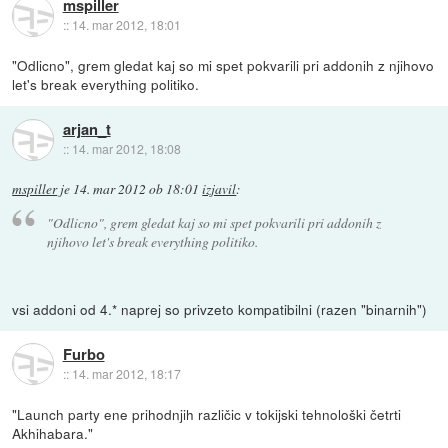
mspiller
::
14. mar 2012, 18:01
"Odlicno", grem gledat kaj so mi spet pokvarili pri addonih z njihovo
let's break everything politiko.
arjan_t
::
14. mar 2012, 18:08
mspiller
je
14. mar 2012 ob 18:01
izjavil
:
"Odlicno", grem gledat kaj so mi spet pokvarili pri addonih z
njihovo let's break everything politiko.
vsi addoni od 4.* naprej so privzeto kompatibilni (razen "binarnih")
Furbo
::
14. mar 2012, 18:17
"Launch party ene prihodnjih različic v tokijski tehnološki četrti
Akhihabara."