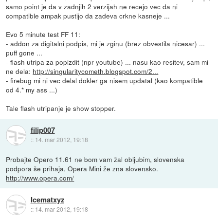
samo point je da v zadnjih 2 verzijah ne recejo vec da ni
compatible ampak pustijo da zadeva crkne kasneje ...
Evo 5 minute test FF 11:
- addon za digitalni podpis, mi je zginu (brez obvestila nicesar) ...
puff gone ...
- flash utripa za popizdit (npr youtube) ... nasu kao resitev, sam mi
ne dela:
http://singularitycometh.blogspot.com/2...
- firebug mi ni vec delal dokler ga nisem updatal (kao kompatible
od 4.* my ass ...)
Tale flash utripanje je show stopper.
filip007
::
14. mar 2012, 19:18
Probajte Opero 11.61 ne bom vam žal obljubim, slovenska
podpora še prihaja, Opera Mini že zna slovensko.
http://www.opera.com/
Icematxyz
::
14. mar 2012, 19:18