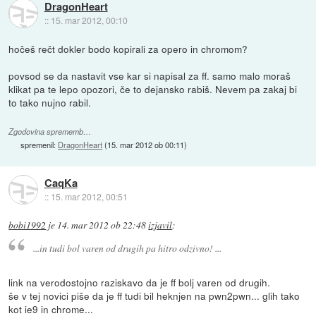
DragonHeart
::
15. mar 2012, 00:10
hočeš rečt dokler bodo kopirali za opero in chromom?
povsod se da nastavit vse kar si napisal za ff. samo malo moraš
klikat pa te lepo opozori, če to dejansko rabiš. Nevem pa zakaj bi
to tako nujno rabil.
Zgodovina sprememb…
spremenil:
DragonHeart
(
15. mar 2012 ob 00:11
)
CaqKa
::
15. mar 2012, 00:51
bobi1992
je
14. mar 2012 ob 22:48
izjavil
:
...in tudi bol varen od drugih pa hitro odzivno! ...
link na verodostojno raziskavo da je ff bolj varen od drugih.
še v tej novici piše da je ff tudi bil heknjen na pwn2pwn... glih tako
kot ie9 in chrome...