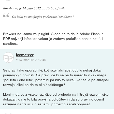
iloveboobz
je
14. mar 2012 ob 16:54
izjavil
:
Od kdaj pa ma firefox peskovnik (sandbox) ?
Browser ne, samo vsi plugini. Glede na to da je Adobe Flash in
PDF največji infection vektor je zadeva praktično enaka kot full
sandbox.
Icematxyz
::
14. mar 2012, 17:46
Se pravi tako uporabniki, kot razvijalci spet dobijo nekaj dokaj
pomembnih novosti. Se pravi, če bi se pa to naredilo v kakšnega
"pol leta / eno leto", potem bi pa bilo to nekaj, ker se je pa skrajšal
razvojni cikel pa da to ni nič takšnega?
Menim, da so z vsako različico od prehoda na hitrejši razvojni cikel
dokazali, da je to bila pravilna odločitev in da so pravilno ocenili
razmere na tržišču in se temu primerno začeli obnašati.