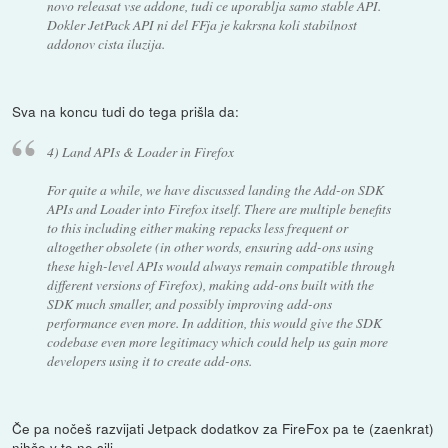
novo releasat vse addone, tudi ce uporablja samo stable API.
Dokler JetPack API ni del FFja je kakrsna koli stabilnost
addonov cista iluzija.
Sva na koncu tudi do tega prišla da:
4) Land APIs & Loader in Firefox
For quite a while, we have discussed landing the Add-on SDK
APIs and Loader into Firefox itself. There are multiple benefits
to this including either making repacks less frequent or
altogether obsolete (in other words, ensuring add-ons using
these high-level APIs would always remain compatible through
different versions of Firefox), making add-ons built with the
SDK much smaller, and possibly improving add-ons
performance even more. In addition, this would give the SDK
codebase even more legitimacy which could help us gain more
developers using it to create add-ons.
Če pa nočeš razvijati Jetpack dodatkov za FireFox pa te (zaenkrat)
nihče v to ne sili.