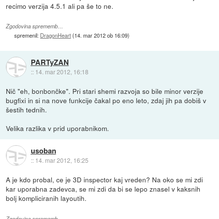
recimo verzija 4.5.1 ali pa še to ne.
Zgodovina sprememb…
spremenil:
DragonHeart
(
14. mar 2012 ob 16:09
)
PARTyZAN
::
14. mar 2012, 16:18
Nič "eh, bonbončke". Pri stari shemi razvoja so bile minor verzije
bugfixi in si na nove funkcije čakal po eno leto, zdaj jih pa dobiš v
šestih tednih.
Velika razlika v prid uporabnikom.
usoban
::
14. mar 2012, 16:25
A je kdo probal, ce je 3D inspector kaj vreden? Na oko se mi zdi
kar uporabna zadevca, se mi zdi da bi se lepo znasel v kaksnih
bolj kompliciranih layoutih.
Zgodovina sprememb…