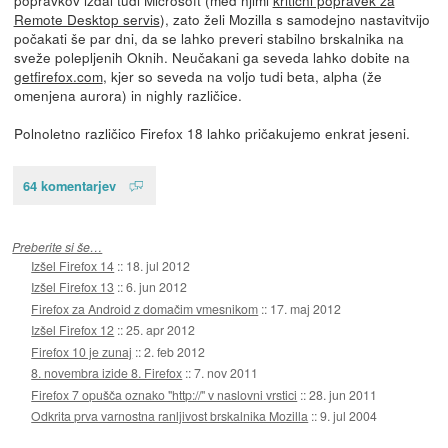
Remote Desktop servis
), zato želi Mozilla s samodejno nastavitvijo
počakati še par dni, da se lahko preveri stabilno brskalnika na
sveže polepljenih Oknih. Neučakani ga seveda lahko dobite na
getfirefox.com
, kjer so seveda na voljo tudi beta, alpha (že
omenjena aurora) in nighly različice.
Polnoletno različico Firefox 18 lahko pričakujemo enkrat jeseni.
64 komentarjev
Preberite si še…
Izšel Firefox 14
::
18. jul 2012
Izšel Firefox 13
::
6. jun 2012
Firefox za Android z domačim vmesnikom
::
17. maj 2012
Izšel Firefox 12
::
25. apr 2012
Firefox 10 je zunaj
::
2. feb 2012
8. novembra izide 8. Firefox
::
7. nov 2011
Firefox 7 opušča oznako "http://" v naslovni vrstici
::
28. jun 2011
Odkrita prva varnostna ranljivost brskalnika Mozilla
::
9. jul 2004