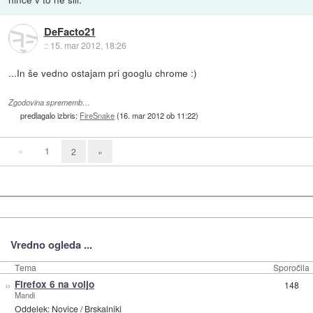
DeFacto21
::
15. mar 2012, 18:26
...In še vedno ostajam pri googlu chrome :)
Zgodovina sprememb…
predlagalo izbris:
FireSnake
(
16. mar 2012 ob 11:22
)
«
1
2
»
Vredno ogleda ...
Tema
Sporočila
»
Firefox 6 na voljo
148
Mandi
Oddelek:
Novice
/
Brskalniki