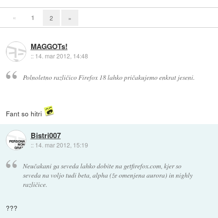
«
1
2
»
MAGGOTs!
::
14. mar 2012, 14:48
Polnoletno različico Firefox 18 lahko pričakujemo enkrat jeseni.
Fant so hitri
Bistri007
::
14. mar 2012, 15:19
Neučakani ga seveda lahko dobite na getfirefox.com, kjer so
seveda na voljo tudi beta, alpha (že omenjena aurora) in nighly
različice.
???