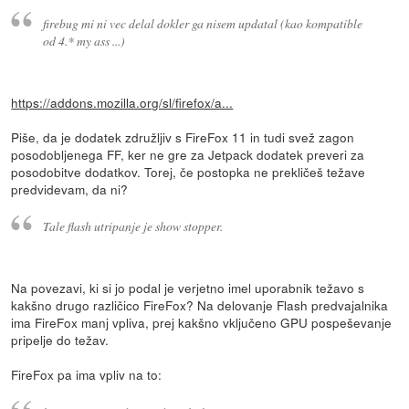
firebug mi ni vec delal dokler ga nisem updatal (kao kompatible
od 4.* my ass ...)
https://addons.mozilla.org/sl/firefox/a...
Piše, da je dodatek združljiv s FireFox 11 in tudi svež zagon
posodobljenega FF, ker ne gre za Jetpack dodatek preveri za
posodobitve dodatkov. Torej, če postopka ne prekličeš težave
predvidevam, da ni?
Tale flash utripanje je show stopper.
Na povezavi, ki si jo podal je verjetno imel uporabnik težavo s
kakšno drugo različico FireFox? Na delovanje Flash predvajalnika
ima FireFox manj vpliva, prej kakšno vključeno GPU pospeševanje
pripelje do težav.
FireFox pa ima vpliv na to: