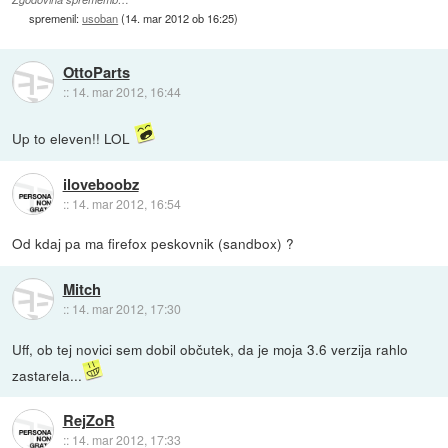
spremenil:
usoban
(
14. mar 2012 ob 16:25
)
OttoParts
::
14. mar 2012, 16:44
Up to eleven!! LOL
iloveboobz
::
14. mar 2012, 16:54
Od kdaj pa ma firefox peskovnik (sandbox) ?
Mitch
::
14. mar 2012, 17:30
Uff, ob tej novici sem dobil občutek, da je moja 3.6 verzija rahlo
zastarela...
RejZoR
::
14. mar 2012, 17:33