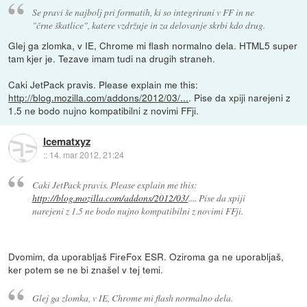
Se pravi še najbolj pri formatih, ki so integrirani v FF in ne
"črne škatlice", katere vzdržuje in za delovanje skrbi kdo drug.
Glej ga zlomka, v IE, Chrome mi flash normalno dela. HTML5 super
tam kjer je. Tezave imam tudi na drugih straneh.
Caki JetPack pravis. Please explain me this:
http://blog.mozilla.com/addons/2012/03/...
. Pise da xpiji narejeni z
1.5 ne bodo nujno kompatibilni z novimi FFji.
Icematxyz
::
14. mar 2012, 21:24
Caki JetPack pravis. Please explain me this:
http://blog.mozilla.com/addons/2012/03/
.... Pise da xpiji
narejeni z 1.5 ne bodo nujno kompatibilni z novimi FFji.
Dvomim, da uporabljaš FireFox ESR. Oziroma ga ne uporabljaš,
ker potem se ne bi znašel v tej temi.
Glej ga zlomka, v IE, Chrome mi flash normalno dela.