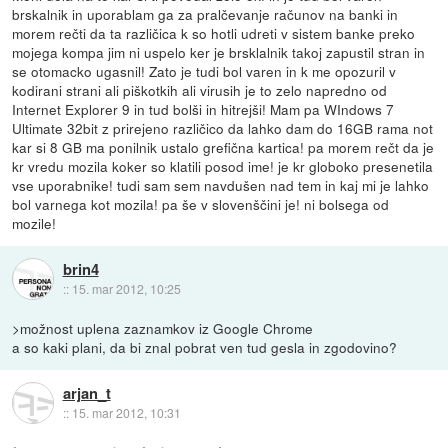
brskalnik in uporablam ga za pralčevanje računov na banki in
morem rečti da ta različica k so hotli udreti v sistem banke preko
mojega kompa jim ni uspelo ker je brsklalnik takoj zapustil stran in
se otomacko ugasnil! Zato je tudi bol varen in k me opozuril v
kodirani strani ali piškotkih ali virusih je to zelo napredno od
Internet Explorer 9 in tud bolši in hitrejši! Mam pa WIndows 7
Ultimate 32bit z prirejeno različico da lahko dam do 16GB rama not
kar si 8 GB ma ponilnik ustalo grefična kartica! pa morem rečt da je
kr vredu mozila koker so klatili posod ime! je kr globoko presenetila
vse uporabnike! tudi sam sem navdušen nad tem in kaj mi je lahko
bol varnega kot mozila! pa še v slovenščini je! ni bolsega od
mozile!
brin4
::
15. mar 2012, 10:25
>možnost uplena zaznamkov iz Google Chrome
a so kaki plani, da bi znal pobrat ven tud gesla in zgodovino?
arjan_t
::
15. mar 2012, 10:31