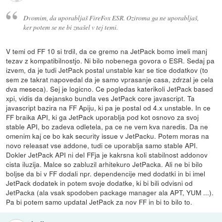
Dvomim, da uporabljaš FireFox ESR. Oziroma ga ne uporabljaš,
ker potem se ne bi znašel v tej temi.
V temi od FF 10 si trdil, da ce gremo na JetPack bomo imeli manj
tezav z kompatibilnostjo. Ni bilo nobenega govora o ESR. Sedaj pa
izvem, da je tudi JetPack postal unstable kar se tice dodatkov (to
sem ze takrat napovedal da je samo vprasanje casa, zdrzal je cela
dva meseca). Sej je logicno. Ce pogledas katerikoli JetPack based
xpi, vidis da dejansko bundla ves JetPack core javascript. Ta
javascript bazira na FF Apiju, ki pa je postal od 4.x unstable. In ce
FF braika API, ki ga JetPack uporablja pod kot osnovo za svoj
stable API, bo zadeva odletela, pa ce ne vem kva naredis. Da ne
omenim kaj ce bo kak security issue v JetPacku. Potem moras na
novo releasat vse addone, tudi ce uporablja samo stable API.
Dokler JetPack API ni del FFja je kakrsna koli stabilnost addonov
cista iluzija. Malce so zabluzil arhitekuro JetPacka. Ali ne bi bilo
boljse da bi v FF dodali npr. dependencije med dodatki in bi imel
JetPack dodatek in potem svoje dodatke, ki bi bili odvisni od
JetPacka (ala vsak spodoben package manager ala APT, YUM ...).
Pa bi potem samo updatal JetPack za nov FF in bi to bilo to.