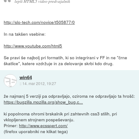
lepši HTML5 video predvajalnik
http://slo-tech.com/novice/t505877/0
In na takšen vsebine:
http://www.youtube.com/html5
Se pravi še najbolj pri formatih, ki so integrirani v FF in ne "črne
škatlice", katere vzdržuje in za delovanje skrbi kdo drug.
win64
::
14. mar 2012, 19:27
že najmanj 5 verziji pa odpravljajo, oziroma ne odpravljajo ta hrošč:
https://bugzilla.mozilla.org/show_bug.c...
ki popolnoma ohromi brskalnik pri zahtevnih css3 stilih, pri
vklopljenem strojnem pospeševanju.
Primer:
http://www.ecsspert.com/
(firefox uporabniki ne klikat tega)