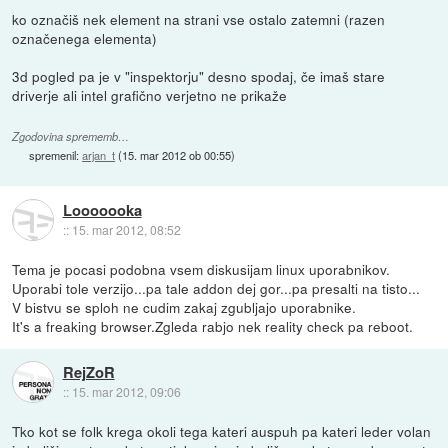
ko označiš nek element na strani vse ostalo zatemni (razen
označenega elementa)
3d pogled pa je v "inspektorju" desno spodaj, če imaš stare
driverje ali intel grafično verjetno ne prikaže
Zgodovina sprememb…
spremenil:
arjan_t
(
15. mar 2012 ob 00:55
)
Looooooka
::
15. mar 2012, 08:52
Tema je pocasi podobna vsem diskusijam linux uporabnikov.
Uporabi tole verzijo...pa tale addon dej gor...pa presalti na tisto...
V bistvu se sploh ne cudim zakaj zgubljajo uporabnike.
It's a freaking browser.Zgleda rabjo nek reality check pa reboot.
RejZoR
::
15. mar 2012, 09:06
Tko kot se folk krega okoli tega kateri auspuh pa kateri leder volan