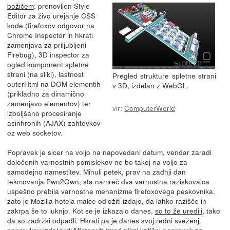
božičem
: prenovljen Style
Editor za živo urejanje CSS
kode (firefoxov odgovor na
Chrome Inspector in hkrati
zamenjava za priljubljeni
Firebug), 3D inspector za
ogled komponent spletne
strani (na sliki), lastnost
Pregled strukture spletne strani
outerHtml na DOM elementih
v 3D, izdelan z WebGL.
(prikladno za dinamično
zamenjavo elementov) ter
vir:
ComputerWorld
izboljšano procesiranje
asinhronih (AJAX) zahtevkov
oz web socketov.
Popravek je sicer na voljo na napovedani datum, vendar zaradi
določenih varnostnih pomislekov ne bo takoj na voljo za
samodejno namestitev. Minuli petek, prav na zadnji dan
tekmovanja Pwn2Own, sta namreč dva varnostna raziskovalca
uspešno prebila varnostne mehanizme firefoxovega peskovnika,
zato je Mozilla hotela malce odložiti izdajo, da lahko razišče in
zakrpa še to luknjo. Kot se je izkazalo danes,
so to že uredili
, tako
da so zadržki odpadli. Hkrati pa je danes svoj redni sveženj
popravkov izdal tudi Microsoft (med njimi
kritični popravek za