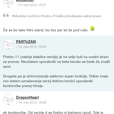
::
14. mar 2012, 15:57
Polnoletno različico Firefox 18 lahko pričakujemo enkrat jeseni.
Če se bo tako hitro staral, bo čez par let že pod rušo.
PARTyZAN
::
14. mar 2012, 16:03
Firefox 11 (zadnja stabilna verzija) je na voljo tudi na uradni strani
za prenos. Neučakani uporabniki na beta kanalu se bodo že znašli
sami.
Drugače pa je sinhronizacija addonov super funkcija. Odkar imajo
nov sistem označevanja verzij dobimo končni uporabniki
bonbončke precej hitreje.
DragonHeart
::
14. mar 2012, 16:08
eh bonbončke. Od verzije 4 se firefox ni bistveno razvil. Tole je