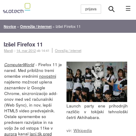
☰
Novice
»
Omrežja / internet
»
Izšel Firefox 11
Izšel Firefox 11
Mandi
::
14. mar 2012
ob 14:41
Omrežja / internet
- Firefox 11 je
ComputerWorld
nared. Med približno tremi
omembe vrednimi
novostmi
najdemo možnost uplena
zaznamkov iz Google
Chrome, sinzronizacijo add-
onov med več računalniki
(Web Sync), in nov, lepši
Launch party ene prihodnjih
HTML5 video predvajalnik.
različic v tokijski tehnološki
Ostale spremembe so
četrti Akhihabara.
predvsem razvijalce in na
voljo že od vstopa 11ke v
vir:
Wikipedia
aurora
kanal
lani tik pred