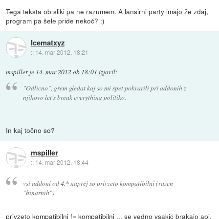
Tega teksta ob sliki pa ne razumem. A lansirni party imajo že zdaj,
program pa šele pride nekoč? :)
Icematxyz
::
14. mar 2012, 18:21
mspiller
je
14. mar 2012 ob 18:01
izjavil
:
"Odlicno", grem gledat kaj so mi spet pokvarili pri addonih z
njihovo let's break everything politiko.
In kaj točno so?
mspiller
::
14. mar 2012, 18:44
vsi addoni od 4.* naprej so privzeto kompatibilni (razen
"binarnih")
privzeto kompatibilni != kompatibilni ... se vedno vsakic brakajo api,