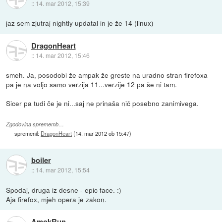
::
14. mar 2012, 15:39
jaz sem zjutraj nightly updatal in je že 14 (linux)
DragonHeart
::
14. mar 2012, 15:46
smeh. Ja, posodobi že ampak že greste na uradno stran firefoxa
pa je na voljo samo verzija 11...verzije 12 pa še ni tam.
Sicer pa tudi če je ni...saj ne prinaša nič posebno zanimivega.
Zgodovina sprememb…
spremenil:
DragonHeart
(
14. mar 2012 ob 15:47
)
boiler
::
14. mar 2012, 15:54
Spodaj, druga iz desne - epic face. :)
Aja firefox, mjeh opera je zakon.
AmokRun