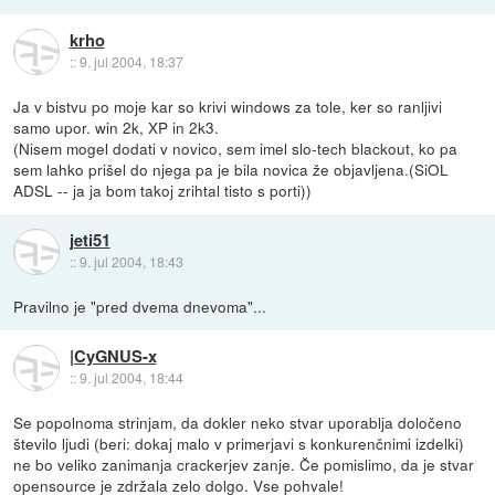
krho
::
9. jul 2004, 18:37
Ja v bistvu po moje kar so krivi windows za tole, ker so ranljivi
samo upor. win 2k, XP in 2k3.
(Nisem mogel dodati v novico, sem imel slo-tech blackout, ko pa
sem lahko prišel do njega pa je bila novica že objavljena.(SiOL
ADSL -- ja ja bom takoj zrihtal tisto s porti))
jeti51
::
9. jul 2004, 18:43
Pravilno je "pred dvema dnevoma"...
|CyGNUS-x
::
9. jul 2004, 18:44
Se popolnoma strinjam, da dokler neko stvar uporablja določeno
število ljudi (beri: dokaj malo v primerjavi s konkurenčnimi izdelki)
ne bo veliko zanimanja crackerjev zanje. Če pomislimo, da je stvar
opensource je zdržala zelo dolgo. Vse pohvale!