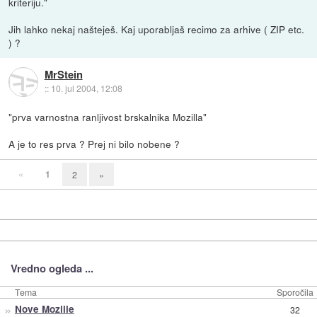
kriteriju."
Jih lahko nekaj našteješ. Kaj uporabljaš recimo za arhive ( ZIP etc.
) ?
MrStein
::
10. jul 2004, 12:08
"prva varnostna ranljivost brskalnika Mozilla"
A je to res prva ? Prej ni bilo nobene ?
«
1
2
»
Vredno ogleda ...
Tema
Sporočila
»
Nove Mozille
32