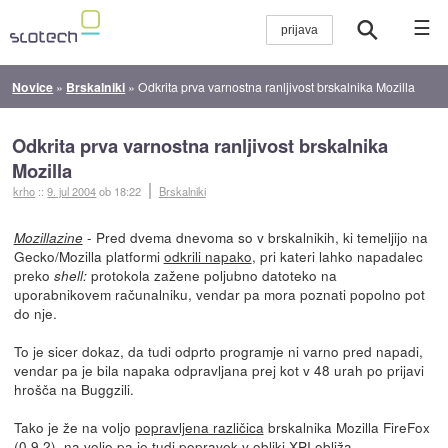
☰
Novice
»
Brskalniki
»
Odkrita prva varnostna ranljivost brskalnika Mozilla
Odkrita prva varnostna ranljivost brskalnika
Mozilla
krho
::
9. jul 2004
ob 18:22
Brskalniki
- Pred dvema dnevoma so v brskalnikih, ki temeljijo na
Mozillazine
Gecko/Mozilla platformi
odkrili napako
, pri kateri lahko napadalec
preko
protokola zažene poljubno datoteko na
shell:
uporabnikovem računalniku, vendar pa mora poznati popolno pot
do nje.
To je sicer dokaz, da tudi odprto programje ni varno pred napadi,
vendar pa je bila napaka odpravljana prej kot v 48 urah po prijavi
hrošča na Buggzili.
Tako je že na voljo
popravljena različica
brskalnika Mozilla FireFox
(0.9.2), na voljo pa je tudi popravek v obliki
XPI obliža
.