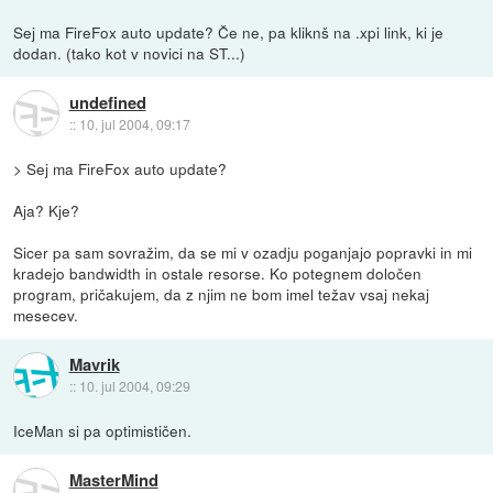
Sej ma FireFox auto update? Če ne, pa kliknš na .xpi link, ki je
dodan. (tako kot v novici na ST...)
undefined
::
10. jul 2004, 09:17
> Sej ma FireFox auto update?
Aja? Kje?
Sicer pa sam sovražim, da se mi v ozadju poganjajo popravki in mi
kradejo bandwidth in ostale resorse. Ko potegnem določen
program, pričakujem, da z njim ne bom imel težav vsaj nekaj
mesecev.
Mavrik
::
10. jul 2004, 09:29
IceMan si pa optimističen.
MasterMind