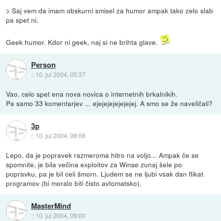
> Saj vem da imam obskurni smisel za humor ampak tako zelo slab
pa spet ni.
Geek humor. Kdor ni geek, naj si ne brihta glave.
Person
::
10. jul 2004, 05:37
Vao, celo spet ena nova novica o internetnih brkalnikih.
Pa samo 33 komentarjev ... ejejejejejejejej. A smo se že naveličali?
3p
::
10. jul 2004, 08:08
Lepo, da je popravek razmeroma hitro na voljo... Ampak če se
spomnite, je bila večina exploitov za Winse zunaj šele po
popravku, pa je bil celi šmorn. Ljudem se ne ljubi vsak dan flikat
programov (bi moralo biti čisto avtomatsko).
MasterMind
::
10. jul 2004, 09:00