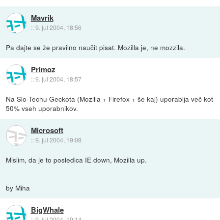
Mavrik
::
9. jul 2004, 18:56
Pa dajte se že pravilno naučit pisat. Mozilla je, ne mozzila.
Primoz
::
9. jul 2004, 18:57
Na Slo-Techu Geckota (Mozilla + Firefox + še kaj) uporablja več kot
50% vseh uporabnikov.
Microsoft
::
9. jul 2004, 19:08
Mislim, da je to posledica IE down, Mozilla up.
by Miha
BigWhale
::
9. jul 2004, 19:14