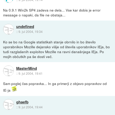
Na 0.9.1 Win2k SP4 zadeva ne dela... Vse kar dobis je error
message o napaki, da file ne obstaja...
undefined
::
9. jul 2004, 19:34
Ko se bo na Google statistikah stanje obrnilo in bo število
uporabnikov Mozille dejansko višje od števila uporabnikov IEja, bo
tudi razglašenih exploitov Mozille na ravni današnjega IEja. Po
mojih občutkih pa še dosti več.
MasterMind
::
9. jul 2004, 19:41
Sam poglej čas popravka... In ga primerji z objavo popravkov od
IE-ja
ghaefb
::
9. jul 2004, 19:44