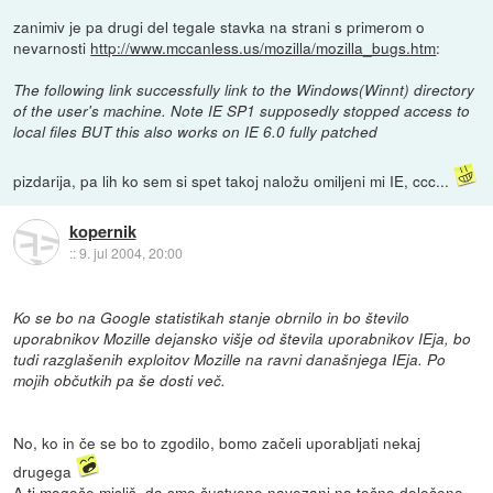
zanimiv je pa drugi del tegale stavka na strani s primerom o
nevarnosti
http://www.mccanless.us/mozilla/mozilla_bugs.htm
:
The following link successfully link to the Windows(Winnt) directory
of the user's machine. Note IE SP1 supposedly stopped access to
local files BUT this also works on IE 6.0 fully patched
pizdarija, pa lih ko sem si spet takoj naložu omiljeni mi IE, ccc...
kopernik
::
9. jul 2004, 20:00
Ko se bo na Google statistikah stanje obrnilo in bo število
uporabnikov Mozille dejansko višje od števila uporabnikov IEja, bo
tudi razglašenih exploitov Mozille na ravni današnjega IEja. Po
mojih občutkih pa še dosti več.
No, ko in če se bo to zgodilo, bomo začeli uporabljati nekaj
drugega
A ti mogoče misliš, da smo čustveno navezani na točno določeno