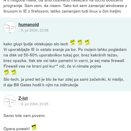
programje. Sam vem, da nisem. Tako kot sem zamenjal windowse z
linuxom in IE z firefoxom, lahko zamenjam tudi linux s čim tretjim.
humanoid
::
9. jul 2004, 20:06
kako glupi ljudje obiskujejo slo-tech
Vi uporabljajte IE in ostalo sranje pa bo. Po mojem lahko pogledam
na disk od 50-60% uporabnikov tukaj gor, brez kakršnih težav,
brez opazka. Itak ste vsi tako pametni in varni, ja sej mate firewall.
Firewall vas ne brani pol kur** nič, če vi nimate pojma
Slo-tech, ja pred leti je blo še kar zdej pa sami začetniki, ki mislijo,
d aje Bill Gates hodil k njim na inštrukcije
Z-lot
::
9. jul 2004, 20:25
Samo tole vam povem:
Opera powah!