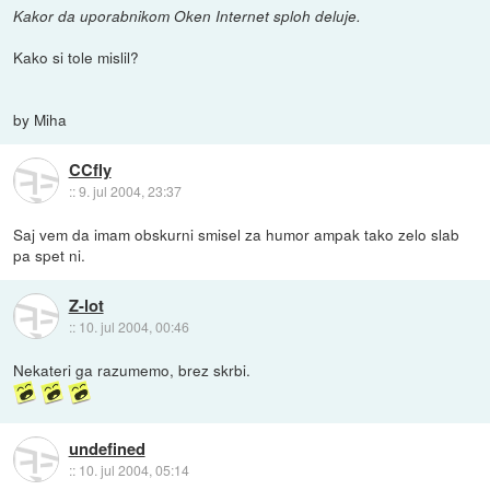
Kakor da uporabnikom Oken Internet sploh deluje.
Kako si tole mislil?
by Miha
CCfly
::
9. jul 2004, 23:37
Saj vem da imam obskurni smisel za humor ampak tako zelo slab
pa spet ni.
Z-lot
::
10. jul 2004, 00:46
Nekateri ga razumemo, brez skrbi.
undefined
::
10. jul 2004, 05:14