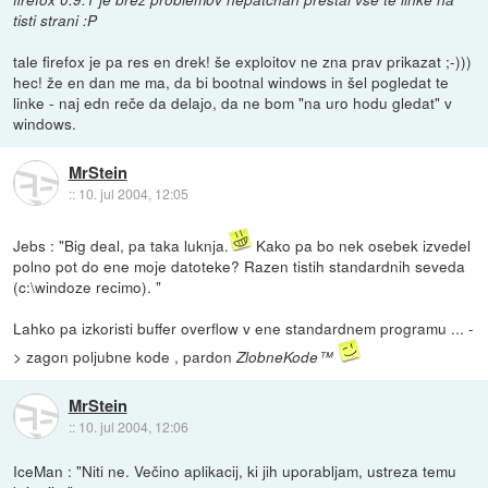
tisti strani :P
tale firefox je pa res en drek! še exploitov ne zna prav prikazat ;-)))
hec! že en dan me ma, da bi bootnal windows in šel pogledat te
linke - naj edn reče da delajo, da ne bom "na uro hodu gledat" v
windows.
MrStein
::
10. jul 2004, 12:05
Jebs : "Big deal, pa taka luknja.
Kako pa bo nek osebek izvedel
polno pot do ene moje datoteke? Razen tistih standardnih seveda
(c:\windoze recimo). "
Lahko pa izkoristi buffer overflow v ene standardnem programu ... -
> zagon poljubne kode , pardon
ZlobneKode™
MrStein
::
10. jul 2004, 12:06
IceMan : "Niti ne. Večino aplikacij, ki jih uporabljam, ustreza temu