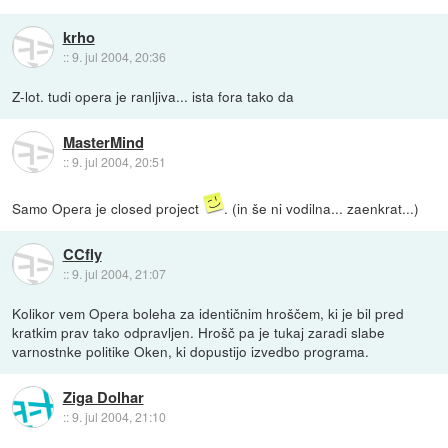
krho
::
9. jul 2004, 20:36
Z-lot. tudi opera je ranljiva... ista fora tako da
MasterMind
::
9. jul 2004, 20:51
Samo Opera je closed project
. (in še ni vodilna... zaenkrat...)
CCfly
::
9. jul 2004, 21:07
Kolikor vem Opera boleha za identičnim hroščem, ki je bil pred
kratkim prav tako odpravljen. Hrošč pa je tukaj zaradi slabe
varnostnke politike Oken, ki dopustijo izvedbo programa.
Ziga Dolhar
::
9. jul 2004, 21:10