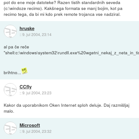
pot do ene moje datoteke? Razen tistih standardnih seveda
(c:\windoze recimo). Kakšnega formata se manj bojim, kot pa
recimo tega, da bi mi kdo prek remote trojanca vse nadziral.
hruske
::
9. jul 2004, 23:14
al pa če reče
"shell:c:\windows\system32\rundll.exe%20wgetni_nekaj_z_neta_in_ti
brihtno...
CCfly
::
9. jul 2004, 23:23
Kakor da uporabnikom Oken Internet sploh deluje. Daj razmišljaj
malo.
Microsoft
::
9. jul 2004, 23:32