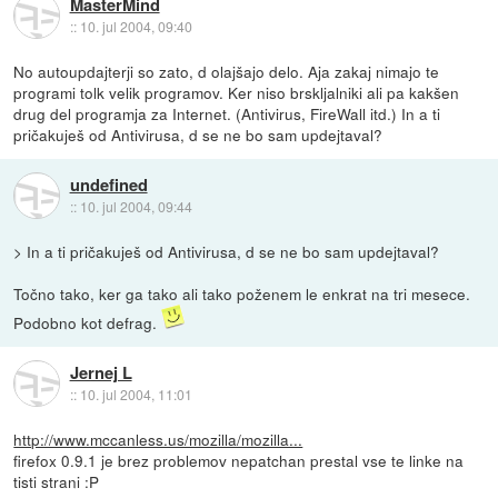
MasterMind
::
10. jul 2004, 09:40
No autoupdajterji so zato, d olajšajo delo. Aja zakaj nimajo te
programi tolk velik programov. Ker niso brskljalniki ali pa kakšen
drug del programja za Internet. (Antivirus, FireWall itd.) In a ti
pričakuješ od Antivirusa, d se ne bo sam updejtaval?
undefined
::
10. jul 2004, 09:44
> In a ti pričakuješ od Antivirusa, d se ne bo sam updejtaval?
Točno tako, ker ga tako ali tako poženem le enkrat na tri mesece.
Podobno kot defrag.
Jernej L
::
10. jul 2004, 11:01
http://www.mccanless.us/mozilla/mozilla...
firefox 0.9.1 je brez problemov nepatchan prestal vse te linke na
tisti strani :P