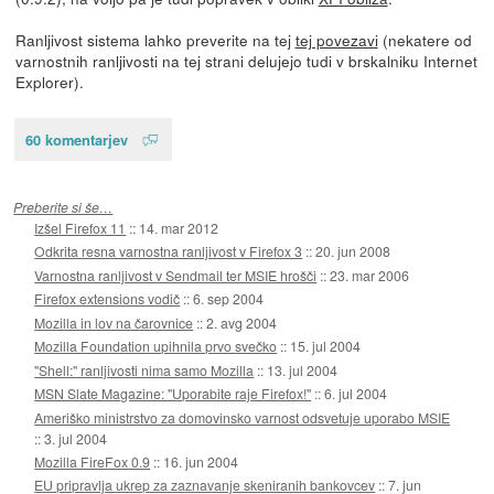
Ranljivost sistema lahko preverite na tej
tej povezavi
(nekatere od
varnostnih ranljivosti na tej strani delujejo tudi v brskalniku Internet
Explorer).
60 komentarjev
Preberite si še…
Izšel Firefox 11
::
14. mar 2012
Odkrita resna varnostna ranljivost v Firefox 3
::
20. jun 2008
Varnostna ranljivost v Sendmail ter MSIE hrošči
::
23. mar 2006
Firefox extensions vodič
::
6. sep 2004
Mozilla in lov na čarovnice
::
2. avg 2004
Mozilla Foundation upihnila prvo svečko
::
15. jul 2004
"Shell:" ranljivosti nima samo Mozilla
::
13. jul 2004
MSN Slate Magazine: "Uporabite raje Firefox!"
::
6. jul 2004
Ameriško ministrstvo za domovinsko varnost odsvetuje uporabo MSIE
::
3. jul 2004
Mozilla FireFox 0.9
::
16. jun 2004
EU pripravlja ukrep za zaznavanje skeniranih bankovcev
::
7. jun