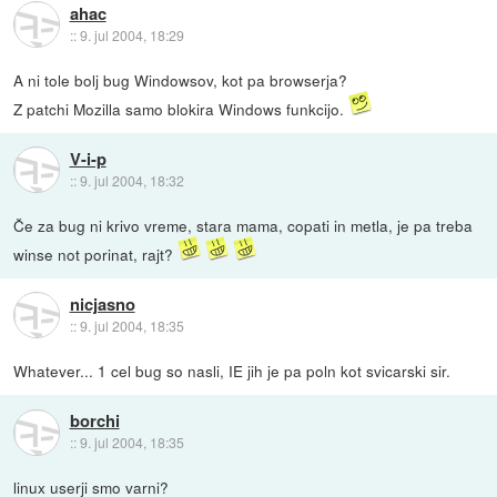
ahac
::
9. jul 2004, 18:29
A ni tole bolj bug Windowsov, kot pa browserja?
Z patchi Mozilla samo blokira Windows funkcijo.
V-i-p
::
9. jul 2004, 18:32
Če za bug ni krivo vreme, stara mama, copati in metla, je pa treba
winse not porinat, rajt?
nicjasno
::
9. jul 2004, 18:35
Whatever... 1 cel bug so nasli, IE jih je pa poln kot svicarski sir.
borchi
::
9. jul 2004, 18:35
linux userji smo varni?