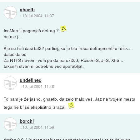
ghaefb
::
10. jul 2004, 11:37
IceMan ti poganjaš defrag ?
ne me j...
Kje so tisti časi fat32 particij, ko je blo treba defragmentirat disk....
daleč daleč
Za NTFS nevem, vem pa da na ext2/3, ReiserFS, JFS, XFS,..
takšnih stvari ni potrebno več uporabljat.
undefined
::
10. jul 2004, 11:48
To nam je že jasno, ghaefb, da zelo malo veš. Jaz na tvojem mestu
tega ne bi še eksplicitno izražal.
borchi
::
10. jul 2004, 11:59
firefox 0.9.1 je brez problemov nepatchan prestal vse te linke na