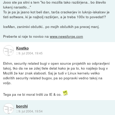
Jooo ste pa sitni s tem "ko bo mozilla tako razširjena.. bo število
lukenj narastlo..."
To je pa ja jasno kot beli dan, tarča crackerjev in luknjo-iskalcev je
tisti software, ki je najbolj razširjen, a je treba 100x to povedat!?
IceMan, zanimivi občutki.. po mojih občutkih pa precej manj.
Preberte si raje to novico na
www.newsforge.com
Kostko
::
9. jul 2004, 19:45
Ekhm, security related bugi v open source projektih so odpravljeni
takoj, tko da ne se zdej tlele delat kako je pa to, ko najdejo bug v
Mozilli že kar znak slabosti. Saj je tudi v Linux kernelu veliko
odkritih security related bugov, pa so popravki vedno takoj na
voljo.
Tega pa ne bi moral trditi za IE & co.
borchi
::
9. jul 2004, 19:54