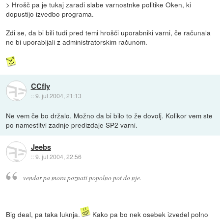
> Hrošč pa je tukaj zaradi slabe varnostnke politike Oken, ki
dopustijo izvedbo programa.
Zdi se, da bi bili tudi pred temi hrošči uporabniki varni, če računala
ne bi uporabljali z administratorskim računom.
CCfly
::
9. jul 2004, 21:13
Ne vem če bo držalo. Možno da bi bilo to že dovolj. Kolikor vem ste
po namestitvi zadnje predizdaje SP2 varni.
Jeebs
::
9. jul 2004, 22:56
vendar pa mora poznati popolno pot do nje.
Big deal, pa taka luknja.
Kako pa bo nek osebek izvedel polno