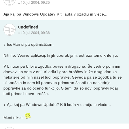
::
10. jul 2004, 09:35
Aja kaj pa Windows Update? K ti laufa v ozadju in vleče...
undefined
::
10. jul 2004, 09:36
> IceMan si pa optimističen.
Niti ne. Večino aplikacij, ki jih uporabljam, ustreza temu kriteriju.
V Linuxu pa bi bila zgodba povsem drugačna. Še vedno pomnim
dnevov, ko sem v eni uri odkril goro hroščev in že drugi dan za
nekatere od njih našel tudi popravke. Seveda pa se zgodba tu še
ni končala in sem bil ponovno primoran čakati na naslednje
popravke za določeno funkcijo. S tem, da so novi popravki kdaj
tudi prinesli nove hrošče.
> Aja kaj pa Windows Update? K ti laufa v ozadju in vleče...
Meni nikoli.