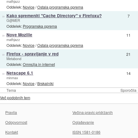
mathjazz
Oddelek:
Novice
/
Ostala programska oprema
»
Kako spremeniti "Cache Directory" v Firefoxu?
7
G@MER
Oddelek:
Programska oprema
»
Nove Mozille
11
mathjazz
Oddelek:
Novice
/
Ostala programska oprema
»
Firefox - spravljanje v red
21
Metabond
Oddelek:
Omrežja in internet
»
Netscape 6.1
14
minmax
Oddelek:
Novice
/
Brskalniki
Tema
Sporočila
Več podobnih tem
Pravila
Večina pravic pridržanih
Odgovornost
Oglaševanje
Kontakt
ISSN 1581-0186