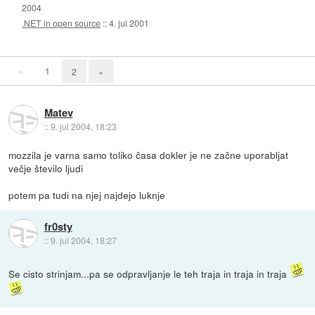
2004
.NET in open source
::
4. jul 2001
«
1
2
»
Matev
::
9. jul 2004, 18:23
mozzila je varna samo toliko časa dokler je ne začne uporabljat
večje število ljudi
potem pa tudi na njej najdejo luknje
fr0sty
::
9. jul 2004, 18:27
Se cisto strinjam...pa se odpravljanje le teh traja in traja in traja