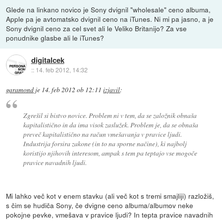
Glede na linkano novico je Sony dvignil "wholesale" ceno albuma,
Apple pa je avtomatsko dvignil ceno na iTunes. Ni mi pa jasno, a je
Sony dvignil ceno za cel svet ali le Veliko Britanijo? Za vse
ponudnike glasbe ali le iTunes?
digitalcek
::
14. feb 2012, 14:32
garamond
je
14. feb 2012 ob 12:11
izjavil
:
Zgrešil si bistvo novice. Problem ni v tem, da se založnik obnaša
kapitalistično in da ima visok zaslužek. Problem je, da se obnaša
preveč kapitalistično na račun vmešavanja v pravice ljudi.
Industrija forsira zakone (in to na sporne načine), ki najbolj
koristijo njihovih interesom, ampak s tem pa teptajo vse mogoče
pravice navadnih ljudi.
Mi lahko več kot v enem stavku (ali več kot s tremi smajliji) razložiš,
s čim se hudiča Sony, če dvigne ceno albuma/albumov neke
pokojne pevke, vmešava v pravice ljudi? In tepta pravice navadnih