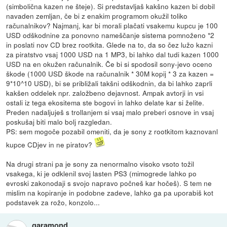
(simbolična kazen ne šteje). Si predstavljaš kakšno kazen bi dobil
navaden zemljan, če bi z enakim programom okužil toliko
računalnikov? Najmanj, kar bi morali plačati vsakemu kupcu je 100
USD odškodnine za ponovno nameščanje sistema pomnoženo *2
in poslati nov CD brez rootkita. Glede na to, da so čez lužo kazni
za piratstvo vsaj 1000 USD na 1 MP3, bi lahko dal tudi kazen 1000
USD na en okužen računalnik. Če bi si spodosil sony-jevo oceno
škode (1000 USD škode na računalnik * 30M kopij * 3 za kazen =
9*10^10 USD), bi se približali takšni odškodnin, da bi lahko zaprli
kakšen oddelek npr. založbeno dejavnost. Ampak avtorji in vsi
ostali iz tega ekositema ste bogovi in lahko delate kar si želite.
Preden nadaljuješ s trollanjem si vsaj malo preberi osnove in vsaj
poskušaj biti malo bolj razgledan.
PS: sem mogoče pozabil omeniti, da je sony z rootkitom kaznovanl
kupce CDjev in ne piratov?
Na drugi strani pa je sony za nenormalno visoko vsoto tožil
vsakega, ki je odklenil svoj lasten PS3 (mimogrede lahko po
evroski zakonodaji s svojo napravo počneš kar hočeš). S tem ne
mislim na kopiranje in podobne zadeve, lahko ga pa uporabiš kot
podstavek za rožo, konzolo...
garamond