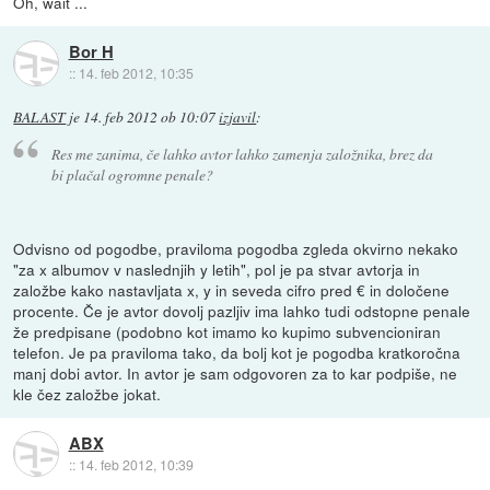
Oh, wait ...
Bor H
::
14. feb 2012, 10:35
BALAST
je
14. feb 2012 ob 10:07
izjavil
:
Res me zanima, če lahko avtor lahko zamenja založnika, brez da
bi plačal ogromne penale?
Odvisno od pogodbe, praviloma pogodba zgleda okvirno nekako
"za x albumov v naslednjih y letih", pol je pa stvar avtorja in
založbe kako nastavljata x, y in seveda cifro pred € in določene
procente. Če je avtor dovolj pazljiv ima lahko tudi odstopne penale
že predpisane (podobno kot imamo ko kupimo subvencioniran
telefon. Je pa praviloma tako, da bolj kot je pogodba kratkoročna
manj dobi avtor. In avtor je sam odgovoren za to kar podpiše, ne
kle čez založbe jokat.
ABX
::
14. feb 2012, 10:39