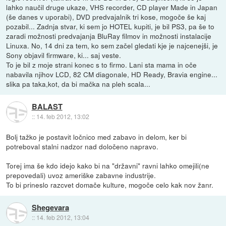
lahko naučil druge ukaze, VHS recorder, CD player Made in Japan
(še danes v uporabi), DVD predvajalnik tri kose, mogoče še kaj
pozabil... Zadnja stvar, ki sem jo HOTEL kupiti, je bil PS3, pa še to
zaradi možnosti predvajanja BluRay filmov in možnosti instalacije
Linuxa. No, 14 dni za tem, ko sem začel gledati kje je najcenejši, je
Sony objavil firmware, ki... saj veste.
To je bil z moje strani konec s to firmo. Lani sta mama in oče
nabavila njihov LCD, 82 CM diagonale, HD Ready, Bravia engine...
slika pa taka,kot, da bi mačka na pleh scala...
BALAST
::
14. feb 2012, 13:02
Bolj tažko je postavit ločnico med zabavo in delom, ker bi
potreboval stalni nadzor nad določeno napravo.
Torej ima še kdo idejo kako bi na "državni" ravni lahko omejili(ne
prepovedali) uvoz ameriške zabavne industrije.
To bi prineslo razcvet domače kulture, mogoče celo kak nov žanr.
Shegevara
::
14. feb 2012, 13:04