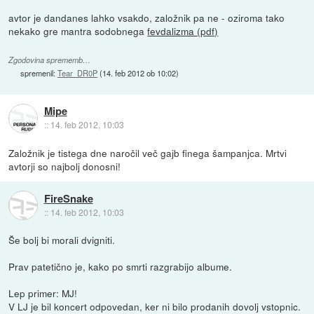
avtor je dandanes lahko vsakdo, založnik pa ne - oziroma tako
nekako gre mantra sodobnega
fevdalizma (pdf)
Zgodovina sprememb…
spremenil:
Tear_DR0P
(
14. feb 2012 ob 10:02
)
Mipe
::
14. feb 2012, 10:03
Založnik je tistega dne naročil več gajb finega šampanjca. Mrtvi
avtorji so najbolj donosni!
FireSnake
::
14. feb 2012, 10:03
Še bolj bi morali dvigniti.
Prav patetično je, kako po smrti razgrabijo albume.
Lep primer: MJ!
V LJ je bil koncert odpovedan, ker ni bilo prodanih dovolj vstopnic.