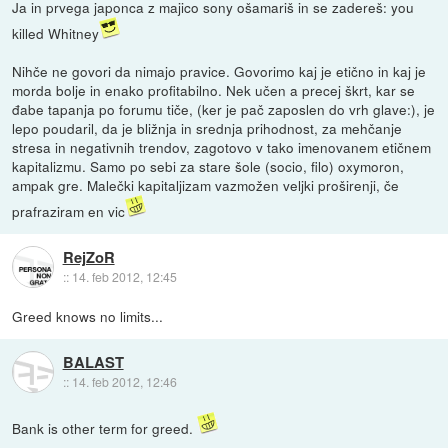
Ja in prvega japonca z majico sony ošamariš in se zadereš: you
killed Whitney
Nihče ne govori da nimajo pravice. Govorimo kaj je etično in kaj je
morda bolje in enako profitabilno. Nek učen a precej škrt, kar se
đabe tapanja po forumu tiče, (ker je pač zaposlen do vrh glave:), je
lepo poudaril, da je bližnja in srednja prihodnost, za mehčanje
stresa in negativnih trendov, zagotovo v tako imenovanem etičnem
kapitalizmu. Samo po sebi za stare šole (socio, filo) oxymoron,
ampak gre. Malečki kapitaljizam vazmožen veljki proširenji, če
prafraziram en vic
RejZoR
::
14. feb 2012, 12:45
Greed knows no limits...
BALAST
::
14. feb 2012, 12:46
Bank is other term for greed.