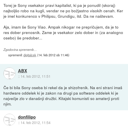
Torej je Sony vsekakor pravi kapitalist, ki pa je ponudil (skoraj)
najboljšo robo na kugli, vendar ne po božjastno visokih cenah. Ker
je imel konkurenco v Philipsu, Grundigu, itd. Da ne naštevam.
Aja, imam še Sony Viao. Ampak nikogar ne prepričujem, da je to
res dober prenosnik. Zame je vsekakor zelo dober in (za analogno
osebo) še predober...
Zgodovina sprememb…
spremenil:
digitalcek
(
14. feb 2012 ob 11:46
)
ABX
::
14. feb 2012, 11:51
Če bi bila Sony oseba bi rekel da je shizofrenik. Na eni strani imaš
hardware oddelek ki je zakon na drugi pa software oddelek ki je
največje zlo v današnji družbi. Kitajski komunisti so amaterji proti
njim.
donfilipo
::
14. feb 2012, 11:54