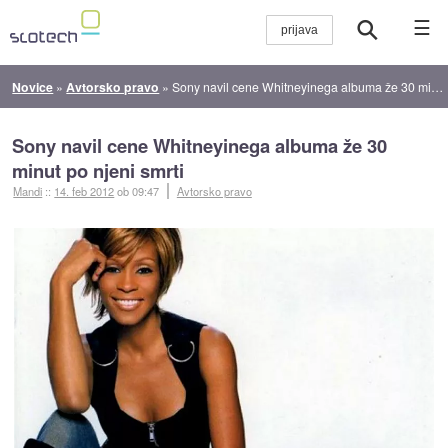
☰
Novice
»
Avtorsko pravo
»
Sony navil cene Whitneyinega albuma že 30 minut po njeni smrti
Sony navil cene Whitneyinega albuma že 30
minut po njeni smrti
Mandi
::
14. feb 2012
ob 09:47
Avtorsko pravo