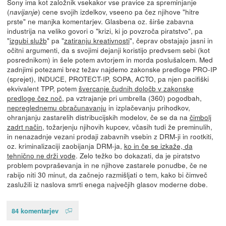
Sony ima kot založnik vsekakor vse pravice za spreminjanje
(
) cene svojih izdelkov, vseeno pa čez njihove "hitre
navijanje
prste" ne manjka komentarjev. Glasbena oz. širše zabavna
industrija na veliko govori o "krizi, ki jo povzroča piratstvo", pa
"
izgubi služb
" pa "
zatiranju kreativnosti
", čeprav obstajajo jasni in
očitni argumenti, da s svojimi dejanji koristijo predvsem sebi (kot
posrednikom) in šele potem avtorjem in morda poslušalcem. Med
zadnjimi potezami brez težav najdemo zakonske predloge PRO-IP
(sprejet), INDUCE, PROTECT-IP, SOPA, ACTO, pa njen pacifiški
ekvivalent TPP, potem
švercanje čudnih določb v zakonske
predloge čez noč
, pa vztrajanje pri umbrella (360) pogodbah,
nepreglednemu obračunavanju
in izplačevanju prihodkov,
ohranjanju zastarelih distribucijskih modelov, če se da na
čimbolj
zadrt način
, tožarjenju njihovih kupcev, včasih tudi že preminulih,
in nenazadnje vezani prodaji zabavnih vsebin z DRM-ji in rootkiti,
oz. kriminalizaciji zaobijanja DRM-ja,
ko in če se izkaže, da
tehnično ne drži vode
. Zelo težko bo dokazati, da je piratstvo
problem povpraševanja in ne njihove zastarele ponudbe, če ne
rabijo niti 30 minut, da začnejo razmišljati o tem, kako bi čimveč
zaslužili iz naslova smrti enega največjih glasov moderne dobe.
84 komentarjev