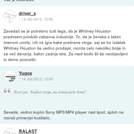
driver_x
::
14. feb 2012, 10:06
Zavedati se je potrebno tudi tega, da je Whitney Houston
predvsem produkt zabavne industrije. To, da je ženska s takim
imenom umrla, niti ne igra kake pretirane vloge, saj se bo izdelek
Whitney Houston še vedno prodajal, morda celo nekoliko bolje in
za več denarja, kakor zadnja leta. Za med bodo šli še neobjavljeni
in demo posnetki.
Yugos
::
14. feb 2012, 10:06
Sicer pa - bojkot vsega, na čemur piše Sony!
Seveda, vedno kupim Sony MP3/MP4 player nad Ipod, sploh ne
moreš primerjat kvaliteto.
BALAST