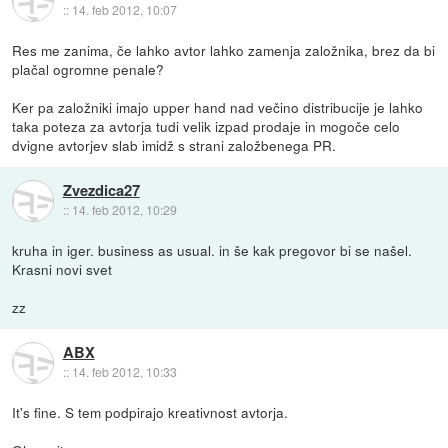
::
14. feb 2012, 10:07
Res me zanima, če lahko avtor lahko zamenja založnika, brez da bi
plačal ogromne penale?
Ker pa založniki imajo upper hand nad večino distribucije je lahko
taka poteza za avtorja tudi velik izpad prodaje in mogoče celo
dvigne avtorjev slab imidž s strani založbenega PR.
Zvezdica27
::
14. feb 2012, 10:29
kruha in iger. business as usual. in še kak pregovor bi se našel.
Krasni novi svet
zz
ABX
::
14. feb 2012, 10:33
It's fine. S tem podpirajo kreativnost avtorja.