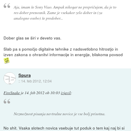
Aja, imam še Sony Viao. Ampak nikogar ne prepričujem, da je to
res dober prenosnik. Zame je vsekakor zelo dober in (za
analogno osebo) še predober...
Dober glas se širi v deveto vas.
Slab pa s pomočjo digitalne tehnike z nadsvetlobno hitrostjo in
izven zakona o ohranitvi informacije in energije, bliskoma povsod
Spura
::
14. feb 2012, 12:04
FireSnake
je
14. feb 2012 ob 10:03
izjavil
:
Nezmožnost pisanja nevtralne novice je vse bolj prisotna.
No shit. Vsaka slotech novica vsebuje tut poduk o tem kaj naj bi si