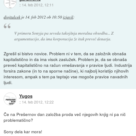
::
14. feb 2012, 12:11
digitalcek
je
14. feb 2012 ob 10:50
izjavil
:
V primeru Sonyja pa seveda takojšnja moralna obsodba... Z
argumentacijo, da ima korporacija že itak preveč denarja.
Zgrešil si bistvo novice. Problem ni v tem, da se založnik obnaša
kapitalistično in da ima visok zaslužek. Problem je, da se obnaša
preveč kapitalistično na račun vmešavanja v pravice ljudi. Industrija
forsira zakone (in to na sporne načine), ki najbolj koristijo njihovih
interesom, ampak s tem pa teptajo vse mogoče pravice navadnih
ljudi.
Yugos
::
14. feb 2012, 12:22
Če na Prešernov dan založba proda več njegovih knjig ni pa nič
problematično?
Sony dela kar mora!