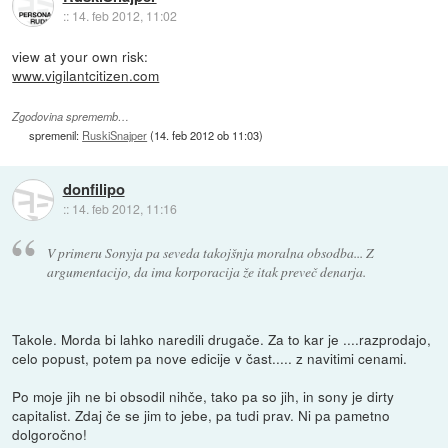
::
14. feb 2012, 11:02
view at your own risk:
www.vigilantcitizen.com
Zgodovina sprememb…
spremenil:
RuskiSnajper
(
14. feb 2012 ob 11:03
)
donfilipo
::
14. feb 2012, 11:16
V primeru Sonyja pa seveda takojšnja moralna obsodba... Z
argumentacijo, da ima korporacija že itak preveč denarja.
Takole. Morda bi lahko naredili drugače. Za to kar je ....razprodajo,
celo popust, potem pa nove edicije v čast..... z navitimi cenami.
Po moje jih ne bi obsodil nihče, tako pa so jih, in sony je dirty
capitalist. Zdaj če se jim to jebe, pa tudi prav. Ni pa pametno
dolgoročno!