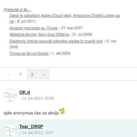
Preberite si še…
Zakaj je založbam Apple iCloud všeč, Amazonov Digital Locker pa
ne
::
8. jun 2011
Amazon mp3 beta vs. iTunes
::
27. sep 2007
Metallica klonila, Sony brez DRM-ja
::
31. jul 2006
Electronic Arts bo ponudil odlomke glasbe iz znanih iger
::
5. nov
2005
iTunes se širi po Evropi
::
1. okt 2004
«
1
2
»
OK.d
::
14. feb 2012, 09:55
ajde anonymus čas za akcijo
Tear_DR0P
::
14. feb 2012, 10:01