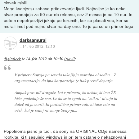
clovek mislil.
Mene kvecjemu zabava pritozevanje ljudi. Najboljse je ko neko
stvar prodajajo za 50 eur ob releasu, cez 2 mesca je pa 10 eur. In
potem nepotrpezljivi jokajo po forumih, ker so placali vec, ker so
morali imet pod nujno stvar na day one. To je pa se en primer tega.
darksamurai
::
14. feb 2012, 12:10
digitalcek
je
14. feb 2012 ob 10:50
izjavil
:
V primeru Sonyja pa seveda takojšnja moralna obsodba... Z
argumentacijo, da ima korporacija že itak preveč denarja.
Ampak prav nič drugače, kot v primeru, ko nekdo, ki ima ŽE
hišo, podeduje še eno. Le da se to zgodi na "mikro" nivoju in
daleč od javnosti. In posledično primer zato ni tako zelo na
očeh, kot je sedaj ravnanje Sony-ja...
Popolnoma jasno je tudi, da sony na ORIGINAL CDje namešča
rootkite, ki ti sesujejo windows in pri tem ostanejo nekaznovani