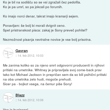
Ko je bil na sodišču so se vsi zgražali čez pedofila.
Ko je pa umrl, so pa jokcali po forumih.
Ko imajo norci denar, takrat imajo kramarji sejem.
Ponavljam: še bolj bi morali dvignit ceno.
Spet pristranskost pisca: zakaj je Sony preveč pohitel?
Nezmožnost pisanja nevtralne novice je vse bolj prisotna.
Gavran
::
14. feb 2012, 10:03
Me zanima koliko so za njeno smrt odgovorni producenti in njihovi
pritiski na umetnike. Whitney je pripravljala svoj come-back prav
tako kot Michael Jackson in prepričan sem da so bili psihični pritiski
na oba umetnika zelo hudi, mogoče prehudi.
Sicer pa - bojkot vsega, na čemur piše Sony!
Blazz
::
14. feb 2012, 10:06
Vse je business!