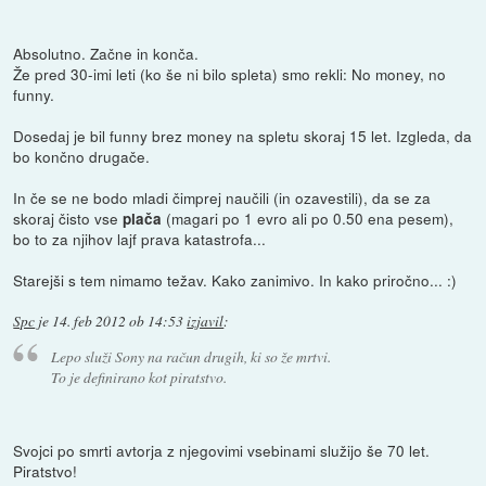
Absolutno. Začne in konča.
Že pred 30-imi leti (ko še ni bilo spleta) smo rekli: No money, no
funny.
Dosedaj je bil funny brez money na spletu skoraj 15 let. Izgleda, da
bo končno drugače.
In če se ne bodo mladi čimprej naučili (in ozavestili), da se za
skoraj čisto vse
(magari po 1 evro ali po 0.50 ena pesem),
plača
bo to za njihov lajf prava katastrofa...
Starejši s tem nimamo težav. Kako zanimivo. In kako priročno... :)
Spc
je
14. feb 2012 ob 14:53
izjavil
:
Lepo služi Sony na račun drugih, ki so že mrtvi.
To je definirano kot piratstvo.
Svojci po smrti avtorja z njegovimi vsebinami služijo še 70 let.
Piratstvo!