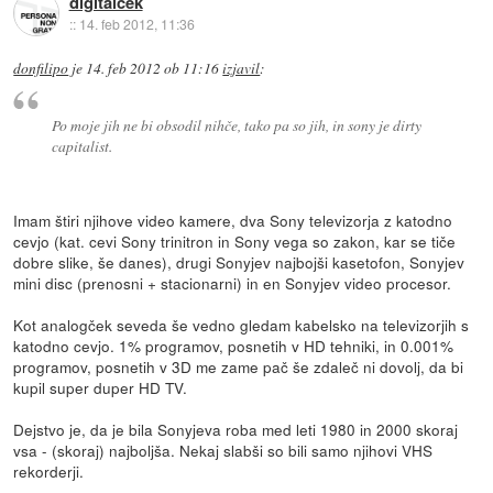
digitalcek
::
14. feb 2012, 11:36
donfilipo
je
14. feb 2012 ob 11:16
izjavil
:
Po moje jih ne bi obsodil nihče, tako pa so jih, in sony je dirty
capitalist.
Imam štiri njihove video kamere, dva Sony televizorja z katodno
cevjo (kat. cevi Sony trinitron in Sony vega so zakon, kar se tiče
dobre slike, še danes), drugi Sonyjev najbojši kasetofon, Sonyjev
mini disc (prenosni + stacionarni) in en Sonyjev video procesor.
Kot analogček seveda še vedno gledam kabelsko na televizorjih s
katodno cevjo. 1% programov, posnetih v HD tehniki, in 0.001%
programov, posnetih v 3D me zame pač še zdaleč ni dovolj, da bi
kupil super duper HD TV.
Dejstvo je, da je bila Sonyjeva roba med leti 1980 in 2000 skoraj
vsa - (skoraj) najboljša. Nekaj slabši so bili samo njihovi VHS
rekorderji.