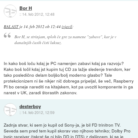
Bor H
::
14. feb 2012, 12:48
BALAST
je
14. feb 2012 ob 12:44
izjavil
:
Bor H, se strinjam, sploh če gre za namene "zabave", kar je v
današnjih časih čisti luksuz.
In kako boš loču kdaj je PC namenjen zabavi kdaj pa razvoju?
Kako boš ločil kdaj jst kupim tuj CD za lažje sledenje trendom, ker
tako posledično delam boljšo/bolj moderno glasbo? Tale
protekcionizem ni še nikjer nič dobrega pripeljal, še več, Raspberry
PI bo ceneje narediti na kitajskem, kot pa uvoziti komponente in ga
narest v UK, zaradi štorastih zakonov.
dexterboy
::
14. feb 2012, 12:59
Zadnja stvar, ki sem jo kupil od Sony-ja, je bil FD trinitron TV.
Seveda sem pred tem kupil skorav vso njihovo tehniko; Dolby Pro
logic receiver (takrat še ni bilo DD in DTS) z daljincem, ki se je