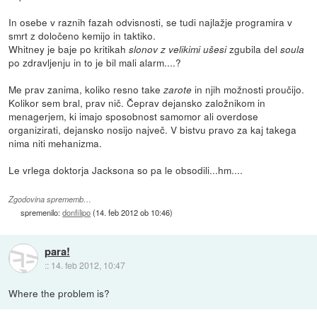
In osebe v raznih fazah odvisnosti, se tudi najlažje programira v
smrt z določeno kemijo in taktiko.
Whitney je baje po kritikah
zgubila del
slonov z velikimi ušesi
soula
po zdravljenju in to je bil mali alarm....?
Me prav zanima, koliko resno take
in njih možnosti proučijo.
zarote
Kolikor sem bral, prav nič. Čeprav dejansko založnikom in
menagerjem, ki imajo sposobnost samomor ali overdose
organizirati, dejansko nosijo največ. V bistvu pravo za kaj takega
nima niti mehanizma.
Le vrlega doktorja Jacksona so pa le obsodili...hm....
Zgodovina sprememb…
spremenilo:
donfilipo
(
14. feb 2012 ob 10:46
)
para!
::
14. feb 2012, 10:47
Where the problem is?