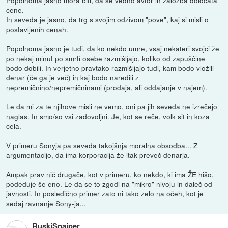
cene.
In seveda je jasno, da trg s svojim odzivom "pove", kaj si misli o
postavljenih cenah.
Popolnoma jasno je tudi, da ko nekdo umre, vsaj nekateri svojci že
po nekaj minut po smrti osebe razmišljajo, koliko od zapuščine
bodo dobili. In verjetno pravtako razmišljajo tudi, kam bodo vložili
denar (če ga je več) in kaj bodo naredili z
nepremičnino/nepremičninami (prodaja, ali oddajanje v najem).
Le da mi za te njihove misli ne vemo, oni pa jih seveda ne izrečejo
naglas. In smo/so vsi zadovoljni. Je, kot se reče, volk sit in koza
cela.
V primeru Sonyja pa seveda takojšnja moralna obsodba... Z
argumentacijo, da ima korporacija že itak preveč denarja.
Ampak prav nič drugače, kot v primeru, ko nekdo, ki ima ŽE hišo,
podeduje še eno. Le da se to zgodi na "mikro" nivoju in daleč od
javnosti. In posledično primer zato ni tako zelo na očeh, kot je
sedaj ravnanje Sony-ja...
RuskiSnajper