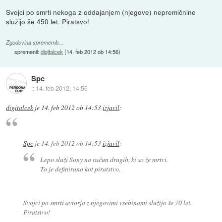
Svojci po smrti nekoga z oddajanjem (njegove) nepremičnine
služijo še 450 let. Piratsvo!
Zgodovina sprememb…
spremenil:
digitalcek
(
14. feb 2012 ob 14:56
)
Spc
::
14. feb 2012, 14:56
digitalcek
je
14. feb 2012 ob 14:53
izjavil
:
Spc
je
14. feb 2012 ob 14:53
izjavil
:
Lepo služi Sony na račun drugih, ki so že mrtvi.
To je definirano kot piratstvo.
Svojci po smrti avtorja z njegovimi vsebinami služijo še 70 let.
Piratstvo!