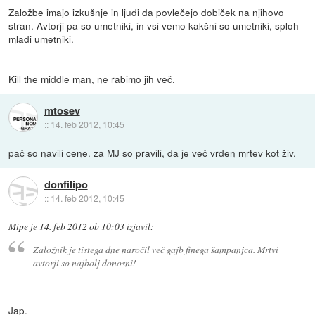
Založbe imajo izkušnje in ljudi da povlečejo dobiček na njihovo
stran. Avtorji pa so umetniki, in vsi vemo kakšni so umetniki, sploh
mladi umetniki.
Kill the middle man, ne rabimo jih več.
mtosev
::
14. feb 2012, 10:45
pač so navili cene. za MJ so pravili, da je več vrden mrtev kot živ.
donfilipo
::
14. feb 2012, 10:45
Mipe
je
14. feb 2012 ob 10:03
izjavil
:
Založnik je tistega dne naročil več gajb finega šampanjca. Mrtvi
avtorji so najbolj donosni!
Jap.