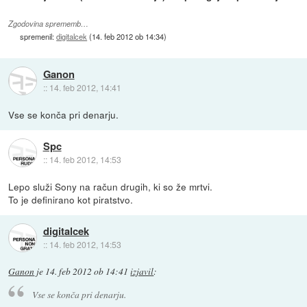
Zgodovina sprememb…
spremenil:
digitalcek
(
14. feb 2012 ob 14:34
)
Ganon
::
14. feb 2012, 14:41
Vse se konča pri denarju.
Spc
::
14. feb 2012, 14:53
Lepo služi Sony na račun drugih, ki so že mrtvi.
To je definirano kot piratstvo.
digitalcek
::
14. feb 2012, 14:53
Ganon
je
14. feb 2012 ob 14:41
izjavil
:
Vse se konča pri denarju.