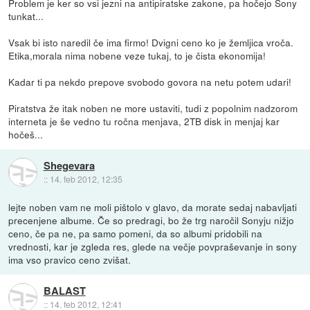
Problem je ker so vsi jezni na antipiratske zakone, pa hočejo Sony
tunkat...
Vsak bi isto naredil če ima firmo! Dvigni ceno ko je žemljica vroča.
Etika,morala nima nobene veze tukaj, to je čista ekonomija!
Kadar ti pa nekdo prepove svobodo govora na netu potem udari!
Piratstva že itak noben ne more ustaviti, tudi z popolnim nadzorom
interneta je še vedno tu ročna menjava, 2TB disk in menjaj kar
hočeš...
Shegevara
::
14. feb 2012, 12:35
lejte noben vam ne moli pištolo v glavo, da morate sedaj nabavljati
precenjene albume. Če so predragi, bo že trg naročil Sonyju nižjo
ceno, če pa ne, pa samo pomeni, da so albumi pridobili na
vrednosti, kar je zgleda res, glede na večje povpraševanje in sony
ima vso pravico ceno zvišat.
BALAST
::
14. feb 2012, 12:41