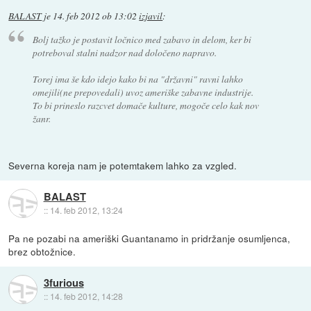
BALAST
je
14. feb 2012 ob 13:02
izjavil
:
Bolj tažko je postavit ločnico med zabavo in delom, ker bi
potreboval stalni nadzor nad določeno napravo.
Torej ima še kdo idejo kako bi na "državni" ravni lahko
omejili(ne prepovedali) uvoz ameriške zabavne industrije.
To bi prineslo razcvet domače kulture, mogoče celo kak nov
žanr.
Severna koreja nam je potemtakem lahko za vzgled.
BALAST
::
14. feb 2012, 13:24
Pa ne pozabi na ameriški Guantanamo in pridržanje osumljenca,
brez obtožnice.
3furious
::
14. feb 2012, 14:28