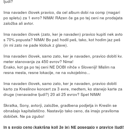
ljudi?
Ima navaden človek pravico, da cel album dobi na comp (magari
po spletu) za 1 evro? NIMA! RAzen če ga po tej ceni ne prodajata
založba ali avtor.
Ima navaden človek (zato, ker je navaden) pravico kupiti nek avto
s 70% popusta? NIMA! Bo pač hodil peš, tako, kot hodim jaz peš
(in mi zato ne pade klobuk z glave).
Ima navaden človek, samo zato, ker je navaden, pravico dobiti kv.
meter stanovanja za 450 evrov? Nima!
Enako, kot ga po tej ceni NE DOBI nihče v Sloveniji! Mislim na
resna mesta, resne lokacije, ne na vukojebino...
Ima navaden človek, samo zato, ker je navaden, pravico dobiti
karto za Kreslinov koncert za 3 evre, medtem, ko stanejo karte za
druge (nenavadne ljudi?) 20 ali 25 evrov? Spet NIMA!
Skratka, Sony, avtorji, založbe, gradbena podjetja in Kreslin se
obnašajo kapitalistično. Nastavijo tako ceno, da imajo praviloma
dobiček. Ne pa zgubo!
In s svojo ceno (kakršna koli že je) NE posegajo v pravice ljudi!