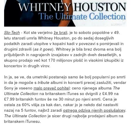
- Kot ste verjetno
že brali
, je to soboto popoldne v 49.
Slo-Tech
letu starosti umrla Whitney Houston, po do sedaj dosegljivih
podatkih zaradi utopitve v kopalni kadi v povezavi s pomirjevali in
drugimi zdravili (
). Whitney je bila brez dvoma ena bolj
as it goes
priljubljenih in nagrajenih izvajalcev v zadnjih dveh desetletjih, s
skupno prodajo več kot 170 milijonov plošč in visokimi izkupički iz
koncertov in drugih virov.
In ja, se ve, da umetniki postanejo samo še bolj popularni po smrti
in da je mogoče s
albumi in koncerti precej zaslužiti, vendar
tribute
Sony je vseeno
malo preveč pohitel
: ceno njenega albuma
The
na britanskem iTunes so dvignili z £4.99 na
Ultimate Collection
£7.99 britanskih funtov še ne 30 minut po njeni smrti. Cena je
ostala za 60% višja za kak dan, nakar jo je nekdo dal nastaviti
nazaj na 5 funtov, najbrž zaradi
ostrega odziva njenih poslušalcev
.
je sicer drugi najbolje prodajani album na
The Ultimate Collection
britanskem iTunesu.