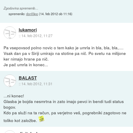
Zgodovina sprememb…
spremenilo:
donfilipo
(
14. feb 2012 ob 11:16
)
lukamori
::
14. feb 2012, 11:27
Pa vsepovsod polno novic o tem kako je umrla in bla, bla, bla,....
Vsak dan pa v Siriji umirajo na stotine pa nič. Po svetu na milijone
ker nimajo hrane pa nič.
Je pač umrla in konec...
BALAST
::
14. feb 2012, 11:31
...ni konec!
Glasba je bojda nesmrtna in zato imajo pevci in bendi tudi status
bogov.
Kdo pa služi na ta račun, pa verjetno veš, pogrebniki zagotovo ne
toliko kot založbe.