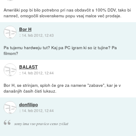
Ameriški pop bi bilo potrebno pri nas obdavčit s 100% DDV, tako bi
namreč, omogočili slovenskemu popu vsaj malce več prodaje.
Bor H
::
14. feb 2012, 12:43
Pa tujemu hardweju tut? Kaj pa PC igram ki so iz tujine? Pa
filmom?
BALAST
::
14. feb 2012, 12:44
Bor H, se strinjam, sploh če gre za namene "zabave", kar je v
današnjih časih čisti luksuz.
donfilipo
::
14. feb 2012, 12:44
sony ima vso pravico ceno zvišat