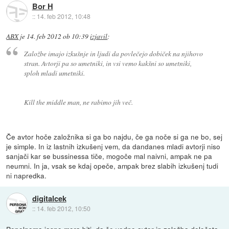
Bor H
::
14. feb 2012, 10:48
ABX
je
14. feb 2012 ob 10:39
izjavil
:
Založbe imajo izkušnje in ljudi da povlečejo dobiček na njihovo
stran. Avtorji pa so umetniki, in vsi vemo kakšni so umetniki,
sploh mladi umetniki.
Kill the middle man, ne rabimo jih več.
Če avtor hoče založnika si ga bo najdu, če ga noče si ga ne bo, sej
je simple. In iz lastnih izkušenj vem, da dandanes mladi avtorji niso
sanjači kar se bussinessa tiče, mogoče mal naivni, ampak ne pa
neumni. In ja, vsak se kdaj opeče, ampak brez slabih izkušenj tudi
ni napredka.
digitalcek
::
14. feb 2012, 10:50
Popolnoma jasno mora biti, da še vedno avtor in založba določata